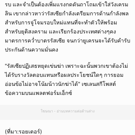
รบ และจำเป็นต้องเพิ่มแรงกดดันถาโถมเข้าใส่วังเครม
ลิน เขากล่าวหาว่ารัสเซียกำลังเตรียมการด้านกำลังพล
สำหรับการจู่โจมรอบใหม่แทนที่จะทำตัวให้พร้อม
สำหรับยุติสงคราม และเรียกร้องประเทศต่างๆคง
มาตรการคว่ำบาตรรัสเซีย จนกว่ายูเครนจะได้รับคำรับ
ประกันด้านความมั่นคง
"รัสเซียปฏิเสธหยุดเข่นฆ่า เพราะฉะนั้นพวกเขาต้องไม่
ได้รับรางวัลตอบแทนหรือผลประโยชน์ใดๆ การยอม
อ่อนข้อไม่อาจโน้มน้าวนักฆ่าได้" เซเลนสกีโพสต์
ข้อความบนแพลตฟอร์มเอ็กซ์
โฆษณา - อ่านบทความต่อด้านล่าง
(ที่มา:รอยเตอร์)