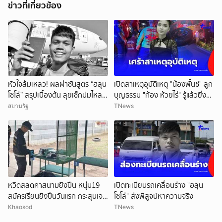
ข่าวที่เกี่ยวข้อง
หัวใจล้มเหลว! ผลผ่าชันสูตร “ฮลุน
เปิดสาเหตุอุบัติเหตุ "น้องพั้นช์" ลูก
โซโล่” สรุปเบื้องต้น ลุยเช็กปมไหล
บุญธรรม "ก้อง ห้วยไร่" รู้แล้วยิ่ง
ตาย ยังไม่ตัดทิ้งสารพิษ
สลดใจ
สยามรัฐ
TNews
หวิดสลดคาสนามยิงปืน หนุ่ม19
เปิดทะเบียนรถเคลื่อนร่าง "ฮลุน
สมัครเรียนยิงปืนวันแรก กระสุนเจาะ
โซโล่" ส่งพิสูจน์หาความจริง
ท้ายทอย เร่งยื้อชีวิต
Khaosod
TNews
ยกเลิก