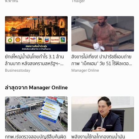
ชีวิตดิ่งเหว
พ.พาทินี
Thaiger
ยักษ์ใหญ่น้ำมันโกยกำไร 3.1 ล้าน
สังขารไม่เที่ยง! ปาปารัซซี่แอบถ่าย
ล้านบาท หลังสงครามสหรัฐฯ–
ภาพ “เบ็คแฮม” วัย 51 ไร้ฟิลเตอร์
อิหร่านดันราคาพลังงานพุ่ง
เผยให้เห็นผมบาง-ศีรษะล้าน
Businesstoday
Manager Online
ล่าสุดจาก Manager Online
กทพ.เร่งตรวจสอบบัญชีสืบค้นผิด
พลังงานใช้กลไกกองทุนน้ำมัน