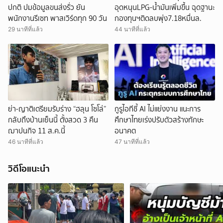
ปกติ ปมข้อมูลขนส่งรั่ว ยัน
อุดหนุนLPG-น้ำมันเพิ่มขึ้น ฉุดฐานะ
พนักงานรีเซท พาสเวิร์ดทุก 90 วัน
กองทุนฯติดลบพุ่ง7.18หมื่นล.
29 นาทีที่แล้ว
44 นาทีที่แล้ว
ย่า-ญาติเตรียมรับร่าง “ฮลุน โซโล่”
กูรูไอทีชี้ AI ไม่แย่งงาน แนะการ
กลับถึงบ้านเย็นนี้ ตั้งสวด 3 คืน
ศึกษาไทยเร่งปรับตัวสร้างทักษะ
ฌาปนกิจ 11 ส.ค.นี้
อนาคต
46 นาทีที่แล้ว
47 นาทีที่แล้ว
วิดีโอแนะนำ