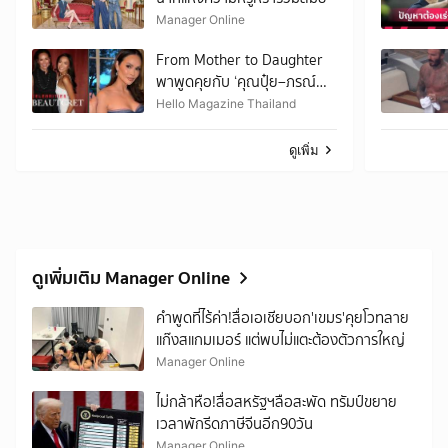
Manager Online
From Mother to Daughter
พาพูดคุยกับ ‘คุณปุ๋ย–ภรณ์
ทิพย์’ ถ่ายทอดบทเรียนเรื่อง
Hello Magazine Thailand
Beauty & Wellness ที่อยาก
ส่งต่อให้ลูกสาว
ดูเพิ่ม
ดูเพิ่มเติม Manager Online
คำพูดที่ไร้ค่า!สื่อเอเชียบอก'เขมร'คุยโวทลาย
แก๊งสแกมเมอร์ แต่พบไม่แตะต้องตัวการใหญ่
Manager Online
ไม่กล้าหือ!สื่อสหรัฐฯลือสะพัด ทรัมป์ขยาย
เวลาพักรีดภาษีจีนอีก90วัน
Manager Online