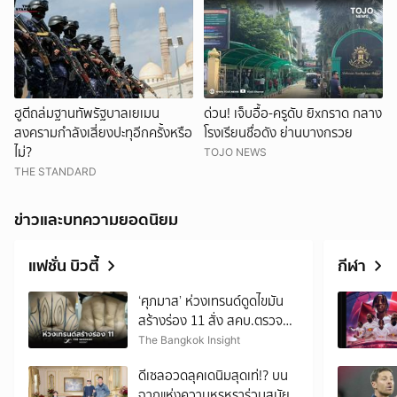
ฮูตีถล่มฐานทัพรัฐบาลเยเมน
ด่วน! เจ็บอื้อ-ครูดับ ยิxกราด กลาง
สงครามกำลังเสี่ยงปะทุอีกครั้งหรือ
โรงเรียนชื่อดัง ย่านบางกรวย
ไม่?
TOJO NEWS
THE STANDARD
ข่าวและบทความยอดนิยม
แฟชั่น บิวตี้
กีฬา
‘ศุภมาส’ ห่วงเทรนด์ดูดไขมัน
สร้างร่อง 11 สั่ง สคบ.ตรวจ
เข้มคลินิกความงาม
The Bangkok Insight
ดีเซลอวดลุคเดนิมสุดเท่!? บน
ฉากแห่งความหรูหราร่วมสมัย