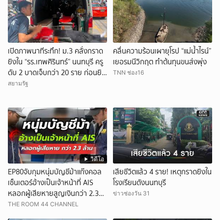
เปิดภาพนาทีระทึก! ม.3 คลั่งกราด
คลื่นความร้อนเผายุโรป “แม่น้ำไรน์”
ยิงใน “รร.เทพศิรินทร์” นนทบุรี ครู
เยอรมนีวิกฤต ทำต้นทุนขนส่งพุ่ง
ดับ 2 บาดเจ็บกว่า 20 ราย ก่อนยิง
TNN ช่อง16
ตัวเองเสียชีวิตหน้าห้องเรียน
สยามรัฐ
วิดีโอ
EP80จับกุมหนุ่มบัญชีม้าแก๊งคอล
เสียชีวิตแล้ว 4 ราย! เหตุกราดยิงใน
เซ็นเตอร์อ้างเป็นเจ้าหน้าที่ AIS
โรงเรียนดังนนทบุรี
หลอกผู้เสียหายสูญเงินกว่า 2.3
ข่าวช่องวัน 31
ล้านบาท
THE ROOM 44 CHANNEL