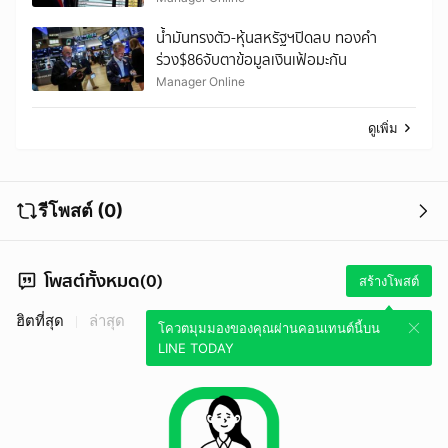
น้ำมันทรงตัว-หุ้นสหรัฐฯปิดลบ ทองคำ
ร่วง$86จับตาข้อมูลเงินเฟ้อมะกัน
Manager Online
ดูเพิ่ม
รีโพสต์ (0)
โพสต์ทั้งหมด(0)
สร้างโพสต์
ฮิตที่สุด
ล่าสุด
โควตมุมมองของคุณผ่านคอนเทนต์นี้บน
LINE TODAY