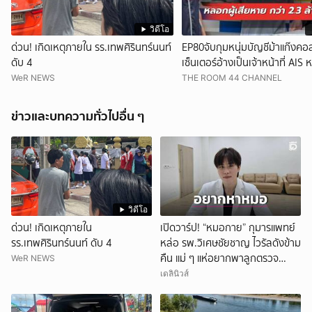
วิดีโอ
ด่วน! เกิดเหตุภายใน รร.เทพศิรินทร์นนท์
EP80จับกุมหนุ่มบัญชีม้าแก๊งคอ
ดับ 4
เซ็นเตอร์อ้างเป็นเจ้าหน้าที่ AIS 
เสียหายสูญเงินกว่า 2.3 ล้านบา
WeR NEWS
THE ROOM 44 CHANNEL
ข่าวและบทความทั่วไปอื่น ๆ
วิดีโอ
ด่วน! เกิดเหตุภายใน
เปิดวาร์ป! “หมอกาย” กุมารแพทย์
รร.เทพศิรินทร์นนท์ ดับ 4
หล่อ รพ.วิเศษชัยชาญ ไวรัลดังข้าม
คืน แม่ ๆ แห่อยากพาลูกตรวจ
WeR NEWS
สุขภาพ
เดลินิวส์