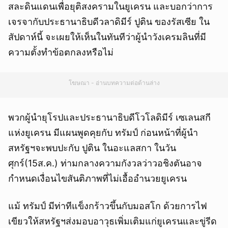
สละดินแดนเพื่อยุติสงครามในยูเครน และบอกว่าการ
เจรจากับประธานาธิบดีวลาดิมีร์ ปูติน ของรัสเซีย ใน
สัปดาห์นี้ จะเผยให้เห็นในทันทีว่าผู้นำวังเครมลินที่มี
ความตั้งทำข้อตกลงหรือไม่
โฆษณา - อ่านบทความต่อด้านล่าง
พวกผู้นำยุโรปและประธานาธิบดีโวโลดิมีร์ เซเลนสกี
แห่งยูเครน มีแผนพูดคุยกับ ทรัมป์ ก่อนหน้าที่ผู้นำ
สหรัฐฯจะพบปะกับ ปูติน ในอะแลสกา ในวัน
ศุกร์(15ส.ค.) ท่ามกลางความกังวลว่าวอชิงตันอาจ
กำหนดเงื่อนไขสันติภาพที่ไม่เอื้ออำนวยยูเครน
แม้ ทรัมป์ มีท่าทีแข็งกร้าวขึ้นกับมอสโก ด้วยการไฟ
เขียวให้สหรัฐฯส่งมอบอาวุธเพิ่มเติมแก่ยูเครนและขู่รีด