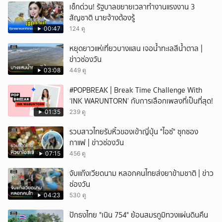
เช็กด่วน! รัฐบาลขยายเวลาทำงานแรงงาน 3
สัญชาติ นายจ้างต้องรู้
00:47
124 ดู
หยุดยาวแห่เที่ยวบางแสน เจอน้ำทะเลสีน้ำตาล |
ข่าวช่องวัน
03:08
449 ดู
#POPBREAK | Break Time Challenge With
‘INK WARUNTORN’ กับการเลือกเพลงที่เป็นที่สุด!
01:35
239 ดู
รวบสาวไทยรับหิ้วของเข้าญี่ปุ่น "ไอซ์" ซุกซอง
กาแฟ | ข่าวช่องวัน
07:15
456 ดู
จับแก๊งเวียดนาม หลอกคนไทยส่งยาข้ามชาติ | ข่าว
ช่องวัน
04:23
530 ดู
ปักธงไทย "เนิน 754" ย้อนสมรภูมิทวงแผ่นดินคืน