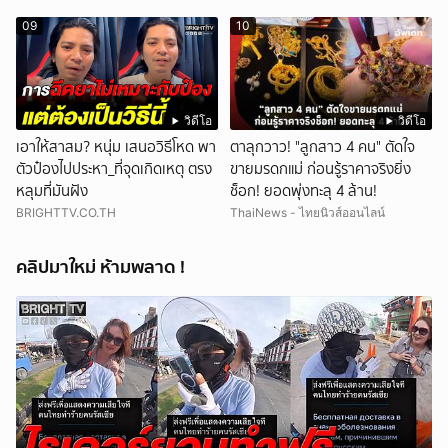
09
10
วิดีโอ
วิดีโอ
เอาให้สาสม? หนุ่ม เสนอวิธีโหด พา
ตาลุกวาว! "ลูกสาว 4 คน" ตัดใจ
ตัวป๋องไปประหา_ที่จุดเกิดเหตุ ตรง
ขายมรดกแม่ ก่อนรู้ราคาจริงยิ่ง
หลุมที่มันฝัง
ช็อก! ยอดพุ่งทะลุ 4 ล้าน!
BRIGHTTV.CO.TH
ThaiNews - ไทยนิวส์ออนไลน์
คลิปมาใหม่ ห้ามพลาด !