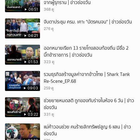
จากผู้รุกราน | ข่าวช่องวัน
06:51
368 ดู
จับตาประชุม ครม. เคาะ "บัตรคนจน" | ข่าวช่องวัน
276 ดู
04:21
ออกหมายเรียก 13 รายโกงสอบท้องถิ่น มีชื่อ 2
บิ๊กข้าราชการ | ข่าวช่องวัน
01:53
323 ดู
รวมธุรกิจสร้างมูลค่าจากข้าวไทย | Shark Tank
Re-Scene_EP.68
09:03
259 ดู
ช่วยยายหมดสติ ถูกของทับร่างในห้อง 6 วัน | ข่าว
ช่องวัน
03:22
331 ดู
แม่ค้าวอนช่วย คนร้ายลักทรัพย์สูญ 6 แสน | ข่าว
ช่องวัน