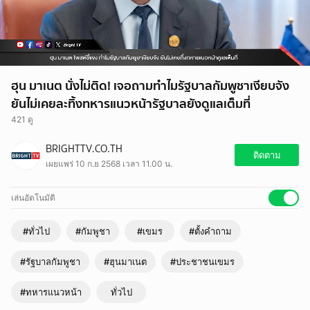
ฮุน มาเนต นั่งไม่ติด! เจอถามทําไมรัฐบาลกัมพูชาเงียบจัง
ยันไม่เคยละทิ้งทหารแนวหน้ารัฐบาลยังดูแลเต็มที่
421 ดู
BRIGHTTV.CO.TH
ติดตาม
เผยแพร่ 10 ก.ย 2568 เวลา 11.00 น.
เล่นอัตโนมัติ
#ทั่วไป
#กัมพูชา
#เขมร
#ตั้งคำถาม
#รัฐบาลกัมพูชา
#ฮุนมาเนต
#ประชาชนเขมร
#ทหารแนวหน้า
ทั่วไป