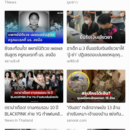
หา
TNews
มุมข่าว
ยิ่งสะเทือนใจ! แพทย์นิติเวช เผยผล
อาเด็ก ม.3 ยื่นขอรับเงินเยียวยาให้
ชันสูตร ครูคนเเรกที่ นร. ลงมือ
‘ปู่-ย่า’ ปฏิเสธตอบปมแชตหลุดคุย
แม่ ‘ถูกกลั่นแกล้ง’
สยามนิวส์
เดลินิวส์
ดราม่าเดือด! งานครบรอบ 10 ปี
"เงินสด" ทะลักจากผนัง 13 ล้าน
BLACKPINK ค่าย YG ทำแฟนคลับ
ช่างรับเหมา-เจ้าของบ้าน แย่งกัน
ผิดหวัง
วุ่น สุดท้ายศาลตัดสินให้ใคร?!
News In Thailand
sanook.com