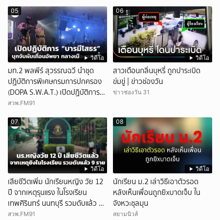
05
06
วิดีโอ
วิดีโอ
มท.2 พลพีร์ สุวรรณฉวี นำชุด
สาวเตือนกลิ่นบุหรี่ ถูกปาระเบิด
ปฏิบัติการพิเศษกรมการปกครอง
ข่มขู่ | ข่าวช่องวัน
(DOPA S.W.A.T.) เปิดปฏิบัติการ
ข่าวช่องวัน 31
“บารมีโสธร” บุกจับผับเถื่อนอัพยา
สวพ.FM91
กลางเมืองแปดริ้ว เปิดถึงเช้า ไร้ใบ
07
08
อนุญาต
วิดีโอ
วิดีโอ
เสียชีวิตเพิ่ม นักเรียนหญิง วัย 12
นักเรียน ม.2 เล่าวิธีเอาตัวรอด
ปี จากเหตุรุนแรง ในโรงเรียน
หลังเห็นเพื่อนถูกยิxบาดเจ็บ ใน
เทพศิรินทร์ นนทบุรี รวมดับแล้ว 9
จังหวะชุลมุน
ราย
สวพ.FM91
สยามนิวส์