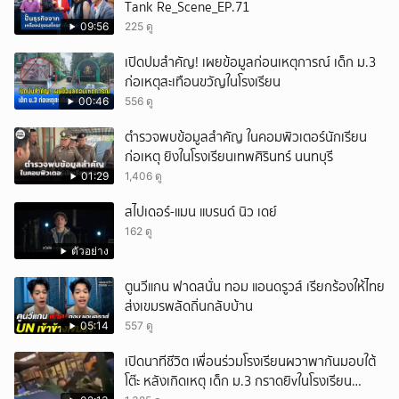
Tank Re_Scene_EP.71
09:56
225 ดู
เปิดปมสำคัญ! เผยข้อมูลก่อนเหตุการณ์ เด็ก ม.3
ก่อเหตุสะเทือนขวัญในโรงเรียน
00:46
556 ดู
ตำรวจพบข้อมูลสำคัญ ในคอมพิวเตอร์นักเรียน
ก่อเหตุ ยิงในโรงเรียนเทพศิรินทร์ นนทบุรี
01:29
1,406 ดู
สไปเดอร์-แมน แบรนด์ นิว เดย์
162 ดู
ตัวอย่าง
ตูนวีแกน ฟาดสนั่น ทอม แอนดรูวส์ เรียกร้องให้ไทย
ส่งเขมรพลัดถิ่นกลับบ้าน
05:14
557 ดู
เปิดนาทีชีวิต เพื่อนร่วมโรงเรียนผวาพากันมอบใต้
โต๊ะ หลังเกิดเหตุ เด็ก ม.3 กราดยิvในโรงเรียน