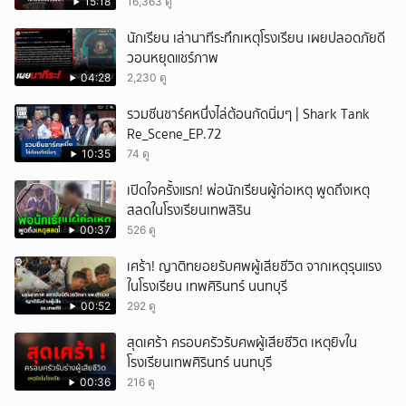
15:18
16,363 ดู
นักเรียน เล่านาทีระทึกเหตุโรงเรียน เผยปลอดภัยดี
วอนหยุดแชร์ภาพ
04:28
2,230 ดู
รวมซีนชาร์คหนึ่งไล่ต้อนกัดนิ่มๆ | Shark Tank
Re_Scene_EP.72
10:35
74 ดู
เปิดใจครั้งแรก! พ่อนักเรียนผู้ก่อเหตุ พูดถึงเหตุ
สลดในโรงเรียนเทพสิริน
00:37
526 ดู
เศร้า! ญาติทยอยรับศพผู้เสียชีวิต จากเหตุรุนแรง
ในโรงเรียน เทพศิรินทร์ นนทบุรี
00:52
292 ดู
สุดเศร้า ครอบครัวรับศwผู้เสียชีวิต เหตุยิvใน
โรงเรียนเทพศิรินทร์ นนทบุรี
00:36
216 ดู