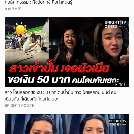
ทอล์คกะธรรม : กิจต่อทุกข์ คือกำหนดรู้
สวพ.FM91
วิดีโอ
สาว โดนหลอกขอเงิน 50 บาทเติมน้ำมัน ชาวเน็ตแห่คอมเมนต์ คน
เดียวกัน ที่เดียวกัน โดนกันเยอะ
BRIGHTTV.CO.TH