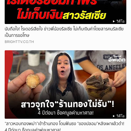
วิดีโอ
นับถือใจ! ไรเดอร์เสียใจ ข่าวพี่น้องรัสเซีย ไม่เก็บเงินค่าโดยสารคนรัสเซีย
เป็นการขอโทษ
BRIGHTTV.CO.TH
วิดีโอ
“สาวหอบทองพม่า”เข้าร้านทอง โดนฟันธง “ของปลอม”หลังเผาแล้วดำ!
4 ปีต่อมา ช็อกมูลค่าพุ่งมหาศาล!