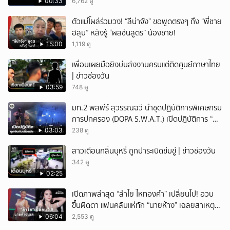
00:33
6,762 ดู
ตัวแม่โผล่ร่วมวง! “ลีน่าจัง” ขอพูดตรงๆ ถึง “พี่ชาย
ฮลุน” หลังรู้ “ผลชันสูตร” น้องชาย!
15:00
1,119 ดู
เพื่อนเผยมือยิงบ่นส่งงานครบแต่ติดศูนย์ภาษาไทย
| ข่าวช่องวัน
03:59
748 ดู
มท.2 พลพีร์ สุวรรณฉวี นำชุดปฏิบัติการพิเศษกรม
การปกครอง (DOPA S.W.A.T.) เปิดปฏิบัติการ “บา
รมีโสธร” บุกจับผับเถื่อนอัพยา กลางเมืองแปดริ้ว
03:03
238 ดู
เปิดถึงเช้า ไร้ใบอนุญาต
สาวเตือนกลิ่นบุหรี่ ถูกปาระเบิดข่มขู่ | ข่าวช่องวัน
342 ดู
02:25
เปิดภาพล่าสุด “ลำไย ไหทองคำ” เปลี่ยนไป! อวบ
ขึ้นผิดตา แฟนคลับแห่ทัก “นายห้าง” เฉลยสาเหตุ
ชัด!
06:04
2,553 ดู