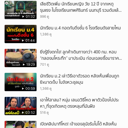
เสียชีวิตเพิ่ม นักเรียนหญิง วัย 12 ปี จากเหตุ
รุนแรง ในโรงเรียนเทพศิรินทร์ นนทบุรี รวมดับแล้ว
9 ราย
01:32
996 ดู
นักเรียน ม.4 กอดกันดิ่งชั้น 6 โรงเรียนดังสายไหม
1,386 ดู
01:44
ยิ่งรู้ยิ่งตกใจ! ลูกค้าเดินทางกว่า 400 กม. หอบ
“กลองมโหระทึก” มาประเมิน ก่อนเฉลยซื้อมาราคา
เท่าไหร่?
19:29
701 ดู
นักเรียน ม.2 เล่าวิธีเอาตัวรอด หลังเห็นเพื่อนถูก
ยิxบาดเจ็บ ในจังหวะชุลมุน
00:59
1,366 ดู
เอาให้สาสม? หนุ่ม เสนอวิธีโหด พาตัวป๋องไปประ
หา_ที่จุดเกิดเหตุ ตรงหลุมที่มันฝัง
03:52
516 ดู
เปิดคลิปนาทีโหด! เจ้าของสุนัขรับไม่ได้ หลังเห็น