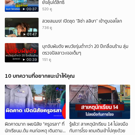
ยังลุ้นได้สิทธิ
00:37
520 ดู
สวยสมมง! เปิดชุด “ลิซ่า ลลิษา” เข้าดูบอลโลก
736 ดู
01:47
บุกจับผับดัง พบวัยรุ่นต่ำกว่า 20 ปีเกลื่อนร้าน สุ่ม
ตรวจปัสสาวะเจอเต็มๆ
00:39
151 ดู
10 บทความที่อยากแนะนำให้คุณ
ผิดคาดมาก เผยนิสัย "ครูอรสา" ที่
รู้แล้ว! สาเหตุนักเรียน 14 ไม่ลงมือ
นักเรียนม.ต้น คนก่อเหตุ เดินตาม
กับภารโรง แถมเดินเข้าไปคุยด้วย