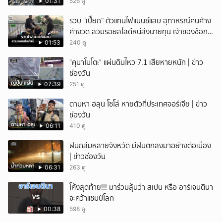
การช่วยเหลือ
01:31
526 ดู
รวบ “เปี๊ยก” ตัวแทนไฟแนนซ์แสบ อุทาหรณ์คนค้าง
ค่างวด สวมรอยสไลด์หนีส่งนายทุน เจ้าของช็อก
หนี้ยังอยู่ - รถปลิว เสียหายกว่า 600,000 บาท
01:53
240 ดู
"คุมาโมโตะ" แผ่นดินไหว 7.1 เสียหายหนัก | ข่าว
ช่องวัน
07:39
251 ดู
ตามหา ฮลุน โซโล่ หายตัวที่ประเทศจอร์เจีย | ข่าว
ช่องวัน
06:11
410 ดู
ฝนถล่มหลายจังหวัด มีฝนตกลงมาอย่างต่อเนื่อง
| ข่าวช่องวัน
06:31
263 ดู
โค้งสุดท้าย!!! มาร่วมลุ้นว่า สเปน หรือ อาร์เจนตินา
จะคว้าแชมป์โลก
00:38
598 ดู