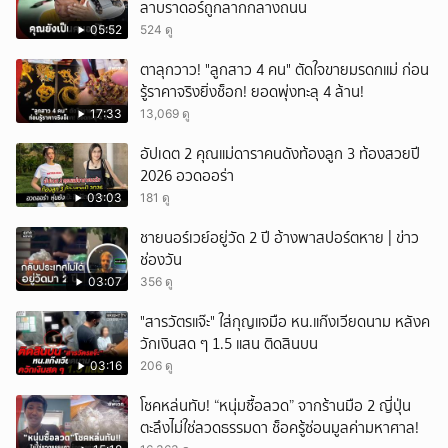
ลาบราดอร์ถูกลากกลางถนน
05:52
524 ดู
ตาลุกวาว! "ลูกสาว 4 คน" ตัดใจขายมรดกแม่ ก่อน
รู้ราคาจริงยิ่งช็อก! ยอดพุ่งทะลุ 4 ล้าน!
17:33
13,069 ดู
อัปเดต 2 คุณแม่ดาราคนดังท้องลูก 3 ท้องสวยปี
2026 อวดออร่า
03:03
181 ดู
ชายนอร์เวย์อยู่วัด 2 ปี อ้างพาสปอร์ตหาย | ข่าว
ช่องวัน
03:07
356 ดู
"สารวัตรแจ๊ะ" ใส่กุญแจมือ หน.แก๊งเวียดนาม หลังค
วักเงินสด ๆ 1.5 แสน ติดสินบน
03:16
206 ดู
โชคหล่นทับ! “หนุ่มซื้อลวด” จากร้านมือ 2 ญี่ปุ่น
ตะลึงไม่ใช่ลวดธรรมดา ช็อครู้ซ่อนมูลค่ามหาศาล!