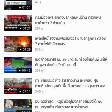
47 ดู
01:04
ตร.เมืองแพร่ สกัดจับรถหลบหนีด่าน ตรวจพบ
ยาบ้ากว่า 2 ล้านเม็ด
01:27
291 ดู
เพลิงไหม้โรงงานเฟอร์นิเจอร์ ย่านลำลูกกา คลอง
7 คาดไฟฟ้าลัดวงจร
01:29
803 ดู
เปิดคำอธิบาย! ปม 99 ชาติเรียกร้องไทยคืนพื้นที่ให้
กัมพูชา ข้อเท็จจริงเป็นแบบนี้
00:42
299 ดู
ตา_ยสิปชช.อย่างเรา! ชาวบ้าน เผยคลิป ฝุ่น
ถ่านหินปกคลุมเต็มพื้นที่ นครหลวง อยุธยาฯ จะอยู่
กันยังไง
07:14
345 ดู
อัปเดตล่าสุด! เหตุน้ำรั่วอุโมงค์สายสีม่วงใต้ พบ
ถนนทรุดเพิ่ม-เร่งตรวจอาคารโดยรอบ