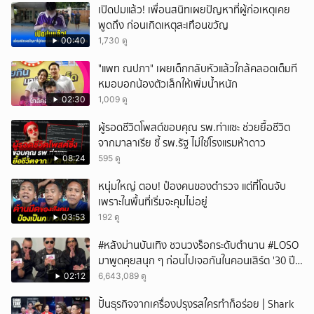
เปิดปมแล้ว! เพื่อนสนิทเผยปัญหาที่ผู้ก่อเหตุเคย
พูดถึง ก่อนเกิดเหตุสะเทือนขวัญ
00:40
1,730 ดู
"แพท ณปภา" เผยเด็กกลับหัวแล้วใกล้คลอดเต็มที
หมอบอกน้องตัวเล็กให้เพิ่มน้ำหนัก
02:30
1,009 ดู
ผู้รอดชีวิตโพสต์ขอบคุณ รพ.ท่าแซะ ช่วยยื้อชีวิต
จากมาลาเรีย ชี้ รพ.รัฐ ไม่ใช่โรงแรมห้าดาว
08:24
595 ดู
หนุ่มใหญ่ ตอบ! ป๋องคนของตำรวจ แต่ที่โดนจับ
เพราะในพื้นที่เริ่มจะคุมไม่อยู่
03:53
192 ดู
#หลังม่านบันเทิง ชวนวงร็อกระดับตำนาน #LOSO
มาพูดคุยสนุก ๆ ก่อนไปเจอกันในคอนเสิร์ต '30 ปี
LOSO นานเท่าไรก็รอ'
02:12
6,643,089 ดู
ปั้นธุรกิจจากเครื่องปรุงรสใครทำก็อร่อย | Shark