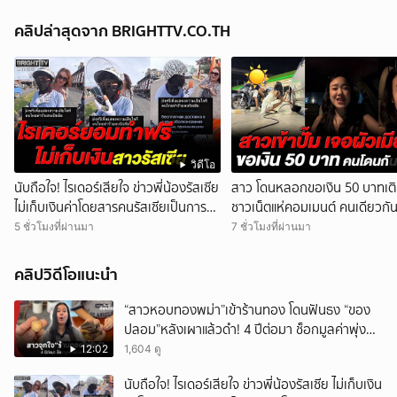
คลิปล่าสุดจาก BRIGHTTV.CO.TH
วิดีโอ
นับถือใจ! ไรเดอร์เสียใจ ข่าวพี่น้องรัสเซีย
สาว โดนหลอกขอเงิน 50 บาทเติ
ไม่เก็บเงินค่าโดยสารคนรัสเซียเป็นการ
ชาวเน็ตแห่คอมเมนต์ คนเดียวกัน 
ขอโทษ
เดียวกัน โดนกันเยอะ
5 ชั่วโมงที่ผ่านมา
7 ชั่วโมงที่ผ่านมา
คลิปวิดีโอแนะนำ
“สาวหอบทองพม่า”เข้าร้านทอง โดนฟันธง “ของ
ปลอม”หลังเผาแล้วดำ! 4 ปีต่อมา ช็อกมูลค่าพุ่ง
มหาศาล!
12:02
1,604 ดู
นับถือใจ! ไรเดอร์เสียใจ ข่าวพี่น้องรัสเซีย ไม่เก็บเงิน