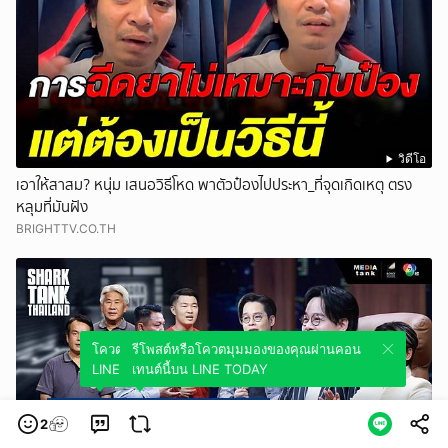
วิดีโอ
เอาให้สาสม? หนุ่ม เสนอวิธีโหด พาตัวป๋องไปประหา_ที่จุดเกิดเหตุ ตรง
หลุมที่มันฝัง
BRIGHTTV.CO.TH
โควตมุมมองของคุณผ่านคอนเทนต์นี้บน
รีโพสต์หรือโควตมุมมองของคุณผ่านคอน
LINE TODAY
เทนต์นี้บน LINE TODAY
2