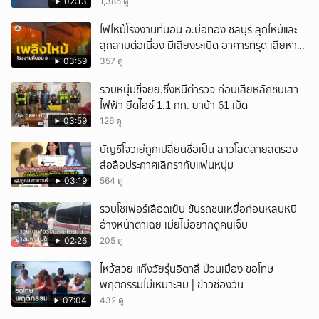
เทพศิรินทร์นนท์ แบบไม่เลือกหน้า เสียงปืนดังสนั่น
02:13
1,385 ดู
หวั่นไหว
ไฟไหม้โรงงานที่นอน อ.บ่อทอง ชลบุรี ลุกไหม้และ
ลุกลามต่อเนื่อง มีเสียงระเบิด อาคารทรุด เสียหาย
หนัก
03:59
357 ดู
รวบหนุ่มขี่จยย.ซิ่งหนีตำรวจ ก่อนเสียหลักชนเสา
ไฟฟ้า ยึดไอซ์ 1.1 กก. ยาบ้า 61 เม็ด
03:59
126 ดู
บัญชีโจวเย่ถูกเปลี่ยนชื่อเป็น สาวโสดสายสตรอง
ส่อลือประกาศเลิกรากับแฟนหนุ่ม
03:19
564 ดู
รวบโชเฟอร์เลือดเย็น ขับรถชนเหยื่อก่อนหลบหนี
อ้างหน้าตาเฉย เมียไม่อยากดูคนเจ็บ
02:26
205 ดู
ไหว้สวย แก๊งวัยรุ่นอิตาลี ป่วนเมือง ขอโทษ
พฤติกรรมไม่เหมาะสม | ข่าวช่องวัน
07:04
432 ดู