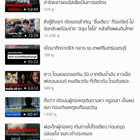
ค่าโดยสารคนรัสเซียเป็นการขอโทษ
02:48
426 ดู
ยิ่งรู้ยิ่งจุก! เปิดของสำคัญ “ชิ้นเดียว” ที่จอเจียร์ ไม่
ส่งกลับพร้อมร่าง “ฮลุน โซโล่” หลังถึงแผ่นดินไทย!
13:28
13,490 ดู
เปิดนาทีกราดยิX กลาง รร.เทพศิรินทร์นนทบุรี
788 ดู
00:22
สาว โดนหลอกขอเงิน 50 บาทเติมน้ำมัน ชาวเน็ต
แห่คอมเมนต์ คนเดียวกัน ที่เดียวกัน โดนกันเยอะ
03:12
589 ดู
ถึงว่า! เปิดปมผู้ก่อเหตุเดินตามหา ครูอรสา เป็นคน
แรก ก่อนเกิดเหตุสะเทือนขวัญ
00:47
1,550 ดู
พ่อเด็กผู้ก่อเหตุ เดินทางไปโรงเรียน ก่อนทรุด
ปล่อยโฮ จนท.เข้าประครอง