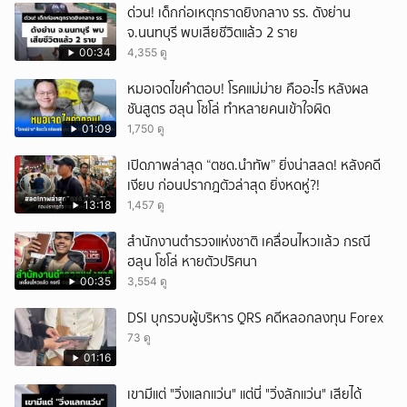
ด่วน! เด็กก่อเหตุกราดยิงกลาง รร. ดังย่าน
จ.นนทบุรี พบเสียชีวิตแล้ว 2 ราย
00:34
4,355 ดู
หมอเจดไขคำตอบ! โรคแม่ม่าย คืออะไร หลังผล
ชันสูตร ฮลุน โซโล่ ทำหลายคนเข้าใจผิด
01:09
1,750 ดู
เปิดภาพล่าสุด “ตชด.นำทัพ” ยิ่งน่าสลด! หลังคดี
เงียบ ก่อนปรากฎตัวล่าสุด ยิ่งหดหู่?!
13:18
1,457 ดู
สำนักงานตำรวจแห่งชาติ เคลื่อนไหวเเล้ว กรณี
ฮลุน โซโล่ หายตัวปริศนา
00:35
3,554 ดู
DSI บุกรวบผู้บริหาร QRS คดีหลอกลงทุน Forex
73 ดู
01:16
เขามีแต่ "วิ่งแลกแว่น" แต่นี่ "วิ่งลักแว่น" เสียได้