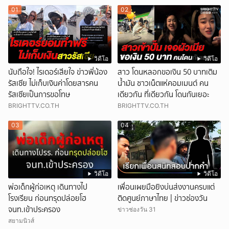
01
02
วิดีโอ
วิดีโอ
นับถือใจ! ไรเดอร์เสียใจ ข่าวพี่น้อง
สาว โดนหลอกขอเงิน 50 บาทเติม
รัสเซีย ไม่เก็บเงินค่าโดยสารคน
น้ำมัน ชาวเน็ตแห่คอมเมนต์ คน
รัสเซียเป็นการขอโทษ
เดียวกัน ที่เดียวกัน โดนกันเยอะ
BRIGHTTV.CO.TH
BRIGHTTV.CO.TH
03
04
วิดีโอ
วิดีโอ
พ่อเด็กผู้ก่อเหตุ เดินทางไป
เพื่อนเผยมือยิงบ่นส่งงานครบแต่
โรงเรียน ก่อนทรุดปล่อยโฮ
ติดศูนย์ภาษาไทย | ข่าวช่องวัน
จนท.เข้าประครอง
ข่าวช่องวัน 31
สยามนิวส์