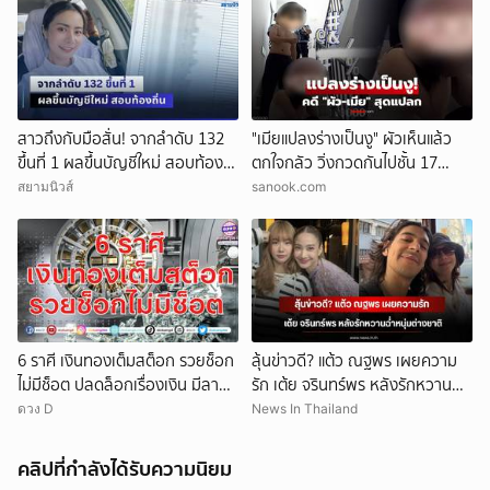
สาวถึงกับมือสั่น! จากลำดับ 132
"เมียแปลงร่างเป็นงู" ผัวเห็นแล้ว
ขึ้นที่ 1 ผลขึ้นบัญชีใหม่ สอบท้อง
ตกใจกลัว วิ่งกวดกันไปชั้น 17
ถิ่น
ตร.เผยบทสรุปคดีสุดแปลก!
สยามนิวส์
sanook.com
6 ราศี เงินทองเต็มสต็อก รวยช็อก
ลุ้นข่าวดี? แต้ว ณฐพร เผยความ
ไม่มีช็อต ปลดล็อกเรื่องเงิน มีลาภ
รัก เต้ย จรินทร์พร หลังรักหวานฉ่ำ
ลอยจ่อคิว
หนุ่มต่างชาติ
ดวง D
News In Thailand
คลิปที่กำลังได้รับความนิยม