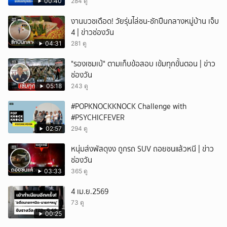
00:40
284 ดู
งานบวชเดือด! วัยรุ่นไล่ชน-ชักปืนกลางหมู่บ้าน เจ็บ
4 | ข่าวช่องวัน
04:31
281 ดู
"รองเซมเบ้" ตามเก็บข้อสอบ เข้มทุกขั้นตอน | ข่าว
ช่องวัน
05:18
243 ดู
#POPKNOCKKNOCK Challenge with
#PSYCHICFEVER
02:57
294 ดู
หนุ่มส่งพัสดุงง ถูกรถ SUV ถอยชนแล้วหนี | ข่าว
ช่องวัน
03:33
365 ดู
4 เม.ย.2569
73 ดู
00:25