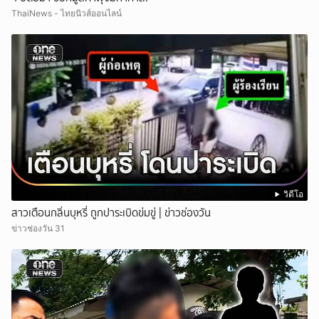
ThaiNews - ไทยนิวส์ออนไลน์
วิดีโอ
สาวเตือนกลิ่นบุหรี่ ถูกปาระเบิดข่มขู่ | ข่าวช่องวัน
ข่าวช่องวัน 31