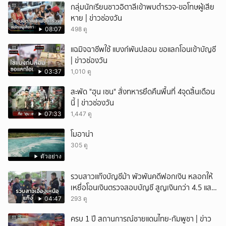
กลุ่มนักเรียนชาวอิตาลีเข้าพบตำรวจ-ขอโทษผู้เสีย
หาย | ข่าวช่องวัน
08:07
498 ดู
แฉมิจฉาชีพใช้ แบงก์พันปลอม ขอแลกโอนเข้าบัญชี
| ข่าวช่องวัน
03:37
1,010 ดู
สะพัด "ฮุน เซน" สั่งทหารยึดคืนพื้นที่ 4จุดสิ้นเดือน
นี้ | ข่าวช่องวัน
07:33
1,447 ดู
โมอาน่า
305 ดู
ตัวอย่าง
รวบสาวแก๊งบัญชีม้า พัวพันคดีฟอกเงิน หลอกให้
เหยื่อโอนเงินตรวจสอบบัญชี สูญเงินกว่า 4.5 แสน
บาท
04:47
293 ดู
ครบ 1 ปี สถานการณ์ชายแดนไทย-กัมพูชา | ข่าว