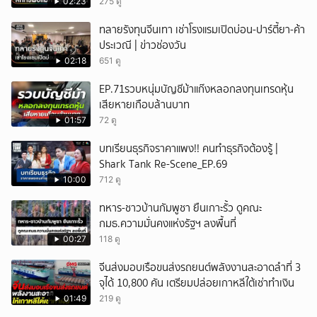
02:23
275 ดู
ยกเลิก
ทลายรังทุนจีนเทา เช่าโรงแรมเปิดบ่อน-ปาร์ตี้ยา-ค้า
ประเวณี | ข่าวช่องวัน
02:18
651 ดู
EP.71รวบหนุ่มบัญชีม้าแก๊งหลอกลงทุนเทรดหุ้น
เสียหายเกือบล้านบาท
01:57
72 ดู
บทเรียนธุรกิจราคาแพง!! คนทำธุรกิจต้องรู้ |
Shark Tank Re-Scene_EP.69
10:00
712 ดู
ทหาร-ชาวบ้านกัมพูชา ยืนเกาะรั้ว ดูคณะ
กมธ.ความมั่นคงแห่งรัฐฯ ลงพื้นที่
00:27
118 ดู
จีนส่งมอบเรือขนส่งรถยนต์พลังงานสะอาดลำที่ 3
จุได้ 10,800 คัน เตรียมปล่อยเกาหลีใต้เช่าทำเงิน
01:49
219 ดู