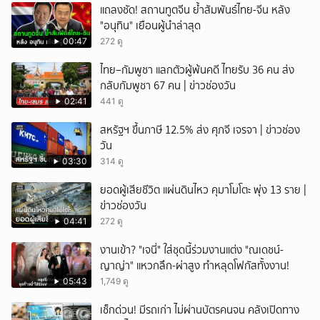
แถลงชัด! สถานทูตจีน ย้ำสัมพันธ์ไทย-จีน หลัง
"อนุทิน" เยือนผู้นำล่าสุด
00:47
272 ดู
ไทย–กัมพูชา แลกตัวผู้พ้นคดี ไทยรับ 36 คน ส่ง
กลับกัมพูชา 67 คน | ข่าวช่องวัน
02:41
441 ดู
สหรัฐฯ ขึ้นภาษี 12.5% ส่ง ศุภจี เจรจา | ข่าวช่อง
วัน
03:30
314 ดู
ยอดผู้เสียชีวิต แผ่นดินไหว คุมาโมโตะ พุ่ง 13 ราย |
ข่าวช่องวัน
04:41
272 ดู
งานเข้า? "เจนี่" ใส่ชุดนี้ร่วมงานแต่ง "ณเดชน์-
ญาญ่า" แหวกลึก-ผ่าสูง ทำหลุดโฟกัสทั้งงาน!
05:43
1,749 ดู
เช็กด่วน! มีรถเก่า ไม่ผ่านบัตรคนจน คลังเปิดทาง