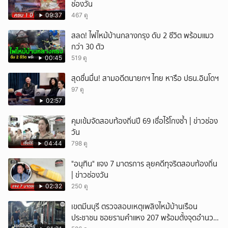
ช่องวัน
09:37
467 ดู
สลด! ไฟไหม้บ้านกลางกรุง ดับ 2 ชีวิต พร้อมแมว
กว่า 30 ตัว
00:45
519 ดู
สุดชื่นมื่น! สามอดีตนายกฯ ไทย หารือ ปธน.อินโดฯ
97 ดู
02:57
คุมเข้มจัดสอบท้องถิ่นปี 69 เชื่อไร้โกงซ้ำ | ข่าวช่อง
วัน
04:44
798 ดู
"อนุทิน" แจง 7 มาตรการ ลุยคดีทุจริตสอบท้องถิ่น
| ข่าวช่องวัน
02:32
250 ดู
เขตมีนบุรี ตรวจสอบเหตุเพลิงไหม้บ้านเรือน
ประชาชน ซอยรามคำแหง 207 พร้อมตั้งจุดอำนวย