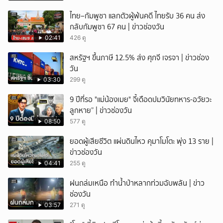
ไทย–กัมพูชา แลกตัวผู้พ้นคดี ไทยรับ 36 คน ส่ง
กลับกัมพูชา 67 คน | ข่าวช่องวัน
02:41
426 ดู
สหรัฐฯ ขึ้นภาษี 12.5% ส่ง ศุภจี เจรจา | ข่าวช่อง
วัน
03:30
299 ดู
9 ปีที่รอ "แม่น้องเมย" จี้เดือดปมวินัยทหาร-อวัยวะ
ลูกหาย” | ข่าวช่องวัน
08:50
577 ดู
ยอดผู้เสียชีวิต แผ่นดินไหว คุมาโมโตะ พุ่ง 13 ราย |
ข่าวช่องวัน
04:41
255 ดู
ฝนถล่มเหนือ ทำน้ำป่าหลากท่วมฉับพลัน | ข่าว
ช่องวัน
03:57
271 ดู