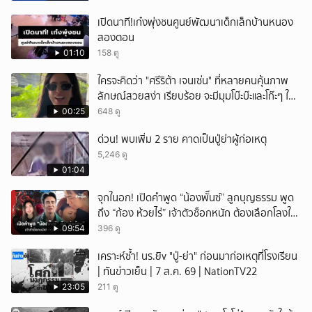
เปิดนาที!เก๋งพุ่งชนศูนย์พัฒนาเด็กเล็กบ้านหนอง
สองตอน
01:10
158 ดู
ใครจะคิดว่า "ศรีริต้า เจนเซ่น" ที่หลายคนคุ้นภาพ
ลักษณ์สวยสง่า เรียบร้อย จะมีมุมโบ๊ะบ๊ะและโก๊ะๆ ให้
ได้อมยิ้มเหมือนกัน งานนี้ทำเอาแฟนๆ ทั้งเอ็นดูทั้ง
00:25
648 ดู
หัวเราะ
ด่วน! พบเพิ่ม 2 ราย คาดเป็นปู่ย่าผู้ก่อเหตุ
5,246 ดู
01:04
จุกในอก! เปิดคำพูด “น้องพั๊นซ์” ลูกบุญธรรม พูด
ถึง “ก้อง ห้วยไร่” เจ้าตัวช็อกหนัก ต้องเลือกโลงให้
ลูก!
09:54
396 ดู
เคราะห์ซ้ำ! นร.ยิv "ปู่-ย่า" ก่อนมาก่อเหตุที่โรงเรียน
| ทันข่าวเย็น | 7 ส.ค. 69 | NationTV22
23:05
211 ดู