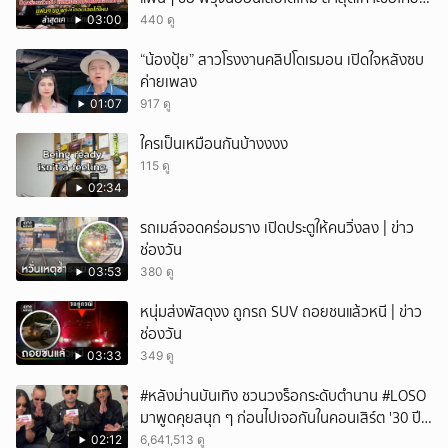
แล้ว
03:00
440 ดู
“น้องปุ้ย” สาวโรงงานคลิปโดเรมอน เปิดใจหลังซบ
ค่ายเพลง
01:07
917 ดู
ใครเป็นเหมือนกันบ้างงงง
115 ดู
02:34
รถเมล์จอดคร่อมราง เปิดประตูให้คนวิ่งลง | ข่าว
ช่องวัน
03:53
380 ดู
หนุ่มส่งพัสดุงง ถูกรถ SUV ถอยชนแล้วหนี | ข่าว
ช่องวัน
03:33
349 ดู
#หลังม่านบันเทิง ชวนวงร็อกระดับตำนาน #LOSO
มาพูดคุยสนุก ๆ ก่อนไปเจอกันในคอนเสิร์ต '30 ปี
LOSO นานเท่าไรก็รอ'
02:12
6,641,513 ดู