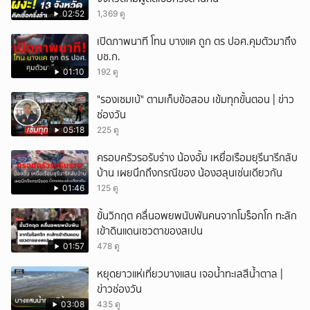
02:52
1,369 ดู
เปิดภาพนาที โทน บางแค ถูก ตร ปอศ.คุมตัวมาถึง
บช.ก.
01:10
192 ดู
"รองเซมเบ้" ตามเก็บข้อสอบ เข้มทุกขั้นตอน | ข่าว
ช่องวัน
05:18
225 ดู
ครอบครัวรอรับร่าง น้องอั้ม เหยื่อเรือมยุรีนารีกลับ
บ้าน เผยนึกถึงกรณีของ น้องฮลุนเช่นเดียวกัน
01:46
125 ดู
ขั้นวิกฤต คลื่นอพยพนับพันคนจากโมร็อกโก ทะลัก
เข้าดินแดนเซวตาของสเปน
01:57
478 ดู
หยุดยาวแห่เที่ยวบางแสน เจอน้ำทะเลสีน้ำตาล |
ข่าวช่องวัน
03:08
435 ดู