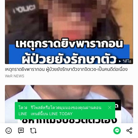
วิดีโอ
เหตุกราดยิvพารากอน ผู้ป่วยยังรักษาตัวจากจิตเวช-เป็นคนดีต่อเนื่อง
WeR NEWS
โควตมุมมองของคุณผ่านคอนเทนต์นี้บน
รีโพสต์หรือโควตมุมมองของคุณผ่านคอน
LINE TODAY
เทนต์นี้บน LINE TODAY