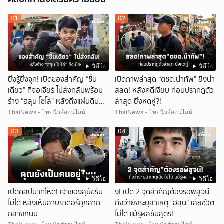
01
02
วิดีโอ
วิดีโอ
ยิ่งรู้ยิ่งจุก! เปิดของสำคัญ “ชิ้น
เปิดภาพล่าสุด “ตชด.นำทัพ” ยิ่งน่า
เดียว” ที่จอเจียร์ ไม่ส่งกลับพร้อม
สลด! หลังคดีเงียบ ก่อนปรากฎตัว
ร่าง “ฮลุน โซโล่” หลังถึงแผ่นดิน
ล่าสุด ยิ่งหดหู่?!
ไทย!
ThaiNews - ไทยนิวส์ออนไลน์
ThaiNews - ไทยนิวส์ออนไลน์
03
04
วิดีโอ
วิดีโอ
เปิดคลิปนาทีโหด! เจ้าของสุนัขรับ
ึ้ง! เปิด 2 จุดสำคัญต้องรอพิสูจน์
ไม่ได้ หลังเห็นลาบราดอร์ถูกลาก
ถึงว่ายังระบุสาเหตุ “ฮลุน” เสียชีวิต
กลางถนน
ไม่ได้ แม้รู้ผลชันสูตร!