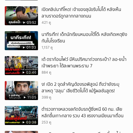
หวั่นไหว
เปิดคลิปนาทีโหด! เจ้าของสุนัขรับไม่ได้ หลังเห็น
ลาบราดอร์ถูกลากกลางถนน
05:52
421 ดู
นาทีระทึก! เด็กนักเรียนหมอบใต้โต๊ะ หลังเกิดเหตุยิง
กันในโรงเรียน
01:33
1,157 ดู
เต้ ดราก้อนไฟว์ มีหินปริศนาถ่วงกระเป๋า? ลอ-ยน้ำ
เจ้าพระยา ใต้สะพานพระราม 7
03:46
884 ดู
ึ้ง! เปิด 2 จุดสำคัญต้องรอพิสูจน์ ถึงว่ายังระบุ
สาเหตุ “ฮลุน” เสียชีวิตไม่ได้ แม้รู้ผลชันสูตร!
11:05
399 ดู
ตำรวจทางหลวงสกัดจับรถตู้ซิ่งหนี 60 กม. เสีย
หลักขึ้นเกาะกลาง รวบ 43 แรงงานเมียนมาเถื่อน
03:38
253 ดู