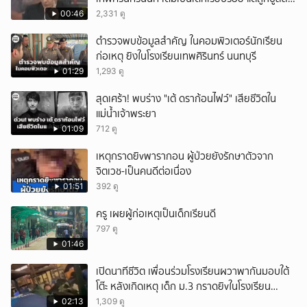
หนัก คาดแรงกดดันสะสมกลายเป็นแรงแค้น จนก่อ
00:46
2,331 ดู
เหตุสลด
ตำรวจพบข้อมูลสำคัญ ในคอมพิวเตอร์นักเรียน
ก่อเหตุ ยิงในโรงเรียนเทพศิรินทร์ นนทบุรี
01:29
1,293 ดู
สุดเศร้า! พบร่าง "เต้ ดราก้อนไฟว์" เสียชีวิตใน
แม่น้ำเจ้าพระยา
01:09
712 ดู
เหตุกราดยิvพารากอน ผู้ป่วยยังรักษาตัวจาก
จิตเวช-เป็นคนดีต่อเนื่อง
01:51
392 ดู
ครู เผยผู้ก่อเหตุเป็นเด็กเรียนดี
797 ดู
01:46
เปิดนาทีชีวิต เพื่อนร่วมโรงเรียนผวาพากันมอบใต้
โต๊ะ หลังเกิดเหตุ เด็ก ม.3 กราดยิvในโรงเรียน
เทพศิรินทร์นนท์ แบบไม่เลือกหน้า เสียงปืนดังสนั่น
02:13
1,309 ดู