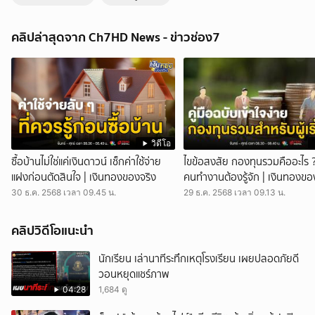
ถั่วแระ เชิญยิ้ม เข้าพบตำรวจ หลังถูกโยงวัดพระบาทน้ำพุ | ข่าวเด็ด 7 สี
ข่าวเด็ด 7 สี - ถั่วแระ เชิญยิ้ม เข้าชี้แจงตำรวจสอบสวนกลาง หลังถูกโยงคดี
คลิปล่าสุดจาก Ch7HD News - ข่าวช่อง7
วัดพระบาทน้ำพุ ยืนยันไม่กังวล และปฏิเสธไม่เกี่ยวข้องกับการใช้เงินบริจาค
นายศรสุทธา กลั่นมาลี หรือ ถั่วแระ เชิญยิ้ม ตลกชื่อดัง เดินทางเข้าพบ
พนักงานสอบสวน เพื่อชี้แจงความบริสุทธิ์ หลังตำรวจพบเส้นทางการเงิน
เกี่ยวข้องกับคดี อดีตพระอลงกต ยืนยันว่า มาเพื่อยืนยันความบริสุทธิ์ ปฏิเสธ
เรื่องการยุ่งเกี่ยวกับเงินของวัดพระบาทน้ำพุ ยอมรับว่า เป็นลูกศิษย์ของ อดีต
พระอลงกต จึงไม่แปลกที่จะมีการติดต่อพูดคุยกันอยู่บ้าง และที่ผ่านมาก็ไม่
ทราบว่าตัวเองถูกโยงว่าเกี่ยวข้องกับเรื่องนี้ พร้อมกับแสดงท่าทีตกใจ ที่ถูกตั้ง
คำถามว่า ใช่ตลกที่เอาเงินของวัดไปหรือไม่ มองว่าเป็นคำถามที่แรง กด
วิดีโอ
ติดตามช่อง CH7HD News ได้ที่ : https://cutt.ly/YTch7hdnews ติดตาม
ซื้อบ้านไม่ใช่แค่เงินดาวน์ เช็กค่าใช้จ่าย
ไขข้อสงสัย กองทุนรวมคืออะไร 
ข่าวสารเพิ่มเติมได้ที่ https://news.ch7.com #ข่าวเด็ด7สี #ข่าวช่อง7
แฝงก่อนตัดสินใจ | เงินทองของจริง
คนทำงานต้องรู้จัก | เงินทองขอ
#CH7HDNEWS ติดตาม CH7HD News และ TERO Digital ได้ที่ :
30 ธ.ค. 2568 เวลา 09.45 น.
29 ธ.ค. 2568 เวลา 09.13 น.
https://linktr.ee/ch7hdnews_tero
คลิปวิดีโอแนะนำ
นักเรียน เล่านาทีระทึกเหตุโรงเรียน เผยปลอดภัยดี
วอนหยุดแชร์ภาพ
04:28
1,684 ดู