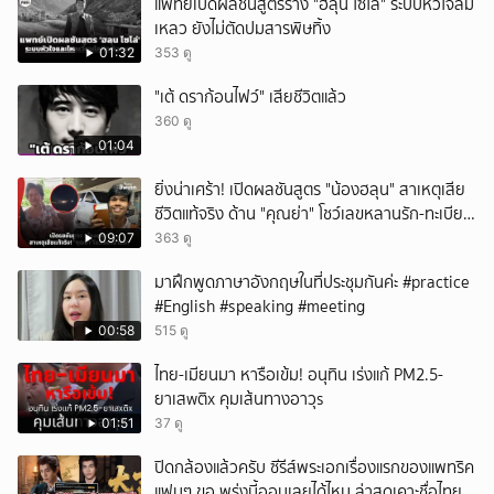
แพทย์เปิดผลชันสูตรร่าง "ฮลุน โซโล่" ระบบหัวใจล้ม
เหลว ยังไม่ตัดปมสารพิษทิ้ง
01:32
353 ดู
"เต้ ดราก้อนไฟว์" เสียชีวิตแล้ว
360 ดู
01:04
ยิ่งน่าเศร้า! เปิดผลชันสูตร "น้องฮลุน" สาเหตุเสีย
ชีวิตแท้จริง ด้าน "คุณย่า" โชว์เลขหลานรัก-ทะเบียน
รถเคลื่อนร่าง!
09:07
363 ดู
มาฝึกพูดภาษาอังกฤษในที่ประชุมกันค่ะ #practice
#English #speaking #meeting
00:58
515 ดู
ไทย-เมียนมา หารือเข้ม! อนุทิน เร่งแก้ PM2.5-
ยาเสwติx คุมเส้นทางอาวุs
01:51
37 ดู
ปิดกล้องแล้วครับ ซีรีส์พระเอกเรื่องแรกของแพทริค
แฟนๆ ขอ พรุ่งนี้ออนเลยได้ไหม ล่าสุดเคาะชื่อไทย