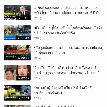
จุลพันธ์ รมว.แรงงาน เตรียมชง ครม. เห็นชอบ
MOU ไทย-เมียนมา ฉบับใหม่ ขยายกรอบ 5 ปี ดึง
แรงงานเข้าระบบ
02:56
723 ดู
ระทึก! เกิดเหตุใช้อาวุธปืuในโรงเรียนดังนนทบุรี เจ้า
หน้าที่เร่งตรวจสอบข้อเท็จจริง
00:43
836 ดู
หลับวูบเป็นเหตุ! นายก อบต. เผยอาการคนขับ เหตุ
เก๋งพุ่งชน ศูนย์เด็กเล็ก
00:22
298 ดู
ั่"จิน จรินทร์" เดือดจัด! อย่ามาเสือxเรื่องชาวบ้าน
ลั่น ด่าหนู (กวาง รติชา) เหมือนด่าพี่ อย่ามายุ่งกับ
คนของผม จบ!!!
02:49
575 ดู
เร่งตามตัวผู้ต้องสงสัยเอี่ยว 2 พี่น้องรัสเซีย
หายตัว | ข่าวช่องวัน
05:21
405 ดู