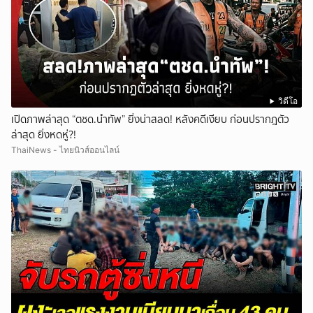
วิดีโอ
เปิดภาพล่าสุด “ตชด.นำทัพ” ยิ่งน่าสลด! หลังคดีเงียบ ก่อนปรากฎตัว
ล่าสุด ยิ่งหดหู่?!
ThaiNews - ไทยนิวส์ออนไลน์