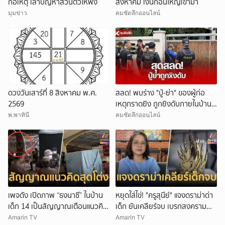
ก่อเหตุ เล่าปัญหาส่วนตัวให้ฟัง
สิงหาคม เงินก้อนใหญ่เข้ามา
มุมข่าว
คมชัดลึกออนไลน์
ดวงวันเสาร์ที่ 8 สิงหาคม พ.ศ.
สลด! พบร่าง "ปู่-ย่า" ของผู้ก่อ
2569
เหตุกราดยิง ถูกยิงดับภายในบ้าน
พัก
พ.พาทินี
คมชัดลึกออนไลน์
เพจดัง เปิดภาพ “ธงนาซี” ในบ้าน
หยุดใส่ไข่! "ครูสุนีย์" แจงดราม่าด่า
เด็ก 14 เป็นสัญญาณเตือนแนวคิด
เด็ก ยันเคลียร์จบ เบรกสงคราม
สุดโต่ง
Gen
Amarin TV
Amarin TV