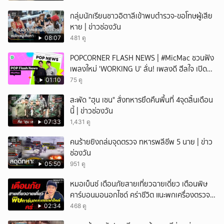
กลุ่มนักเรียนชาวอิตาลีเข้าพบตำรวจ-ขอโทษผู้เสีย
หาย | ข่าวช่องวัน
08:07
481 ดู
POPCORNER FLASH NEWS | #MicMac ชวนฟัง
เพลงใหม่ 'WORKING U' ลั่น! เพลงดี ฮีลใจ เปิด
ฟังได้ทุกสถานการณ์
01:10
75 ดู
สะพัด "ฮุน เซน" สั่งทหารยึดคืนพื้นที่ 4จุดสิ้นเดือน
นี้ | ข่าวช่องวัน
07:33
1,431 ดู
คนร้ายยิงถล่มจุดตรวจ ทหารพลีชีพ 5 นาย | ข่าว
ช่องวัน
05:50
951 ดู
หมอเบ็นซ์ เตือนภัยสายเที่ยวฉายเดี่ยว เตือนพิษ
คาร์บอนมอนอกไซด์ คร่าชีวิต แนะพกเครื่องตรวจ
วัดติดตัว
02:34
468 ดู