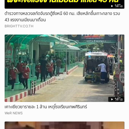
วิดีโอ
ตำรวจทางหลวงสกัดจับรถตู้ซิ่งหนี 60 กม. เสียหลักขึ้นเกาะกลาง รวบ
43 แรงงานเมียนมาเถื่อน
BRIGHTTV.CO.TH
วิดีโอ
เคาะเยียวยารายละ 1 ล้าน เหตุโรงเรียนเทพศิรินทร์
WeR NEWS