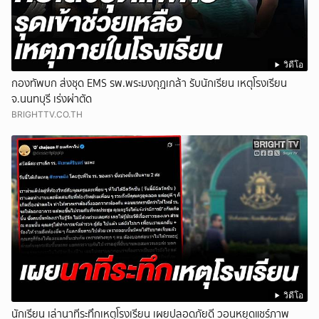
วิดีโอ
กองทัพบก ส่งชุด EMS รพ.พระมงกุฎเกล้า รับนักเรียน เหตุโรงเรียน
จ.นนทบุรี เร่งผ่าตัด
BRIGHTTV.CO.TH
วิดีโอ
นักเรียน เล่านาทีระทึกเหตุโรงเรียน เผยปลอดภัยดี วอนหยุดแชร์ภาพ