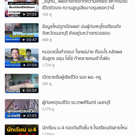
_อนุทิน_ เผยอาจเกิดจากความเครียด ชี้หากไม่จบ
ชีวิตตัวเอง ความสูญเสียอาจรุนแรงกว่านี้
01:34
193 ดู
ข้อมูลใหม่ถูกเปิดเผย! ปมผู้ก่อเหตุโรงเรียนดัง
จังหวัดนนทบุรี ยังอยู่ระหว่างตรวจสอบ
00:47
668 ดู
หมอเจดไขคำตอบ! โรคแม่ม่าย คืออะไร หลังผล
ชันสูตร ฮลุน โซโล่ ทำหลายคนเข้าใจผิด
01:09
1,724 ดู
เปิดรายชื่อผู้เสียชีวิต รอง ผอ.-ครู
381 ดู
00:54
ผู้ก่อเหตุจบชีวิต รร.เทพศิรินทร์ นนทบุรี
2,176 ดู
01:05
นักเรียน ม.4 กอดกันดิ่งชั้น 6 โรงเรียนดังสายไหม
1,229 ดู