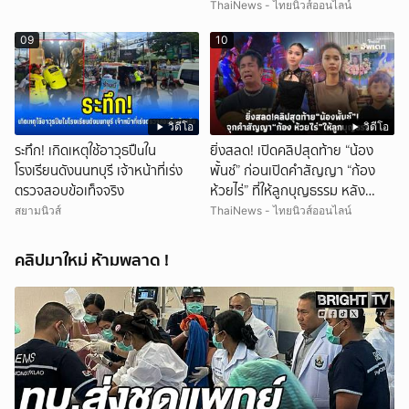
รถเคลื่อนร่าง!
ThaiNews - ไทยนิวส์ออนไลน์
09
10
วิดีโอ
วิดีโอ
ระทึก! เกิดเหตุใช้อาวุธปืuใน
ยิ่งสลด! เปิดคลิปสุดท้าย “น้อง
โรงเรียนดังนนทบุรี เจ้าหน้าที่เร่ง
พั้นช์” ก่อนเปิดคำสัญญา “ก้อง
ตรวจสอบข้อเท็จจริง
ห้วยไร่” ที่ให้ลูกบุญธรรม หลัง
ลาโลก!
สยามนิวส์
ThaiNews - ไทยนิวส์ออนไลน์
คลิปมาใหม่ ห้ามพลาด !