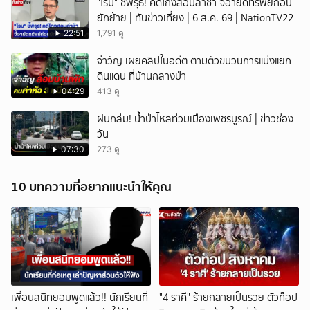
"โรม" ชี้พิรุธ! คดีโกงสอบล่าช้า จี้อายัดทรัพย์ก่อน
ยักย้าย | ทันข่าวเที่ยง | 6 ส.ค. 69 | NationTV22
22:51
1,791 ดู
จ่าวัญ เผยคลิปในอดีต ตามตัวขบวนการแบ่งแยก
ดินแดน ที่บ้านกลางป่า
04:29
413 ดู
ฝนถล่ม! น้ำป่าไหลท่วมเมืองเพชรบูรณ์ | ข่าวช่อง
วัน
07:30
273 ดู
10 บทความที่อยากแนะนำให้คุณ
เพื่อนสนิทยอมพูดแล้ว!! นักเรียนที่
"4 ราศี" ร้ายกลายเป็นรวย ตัวท็อป