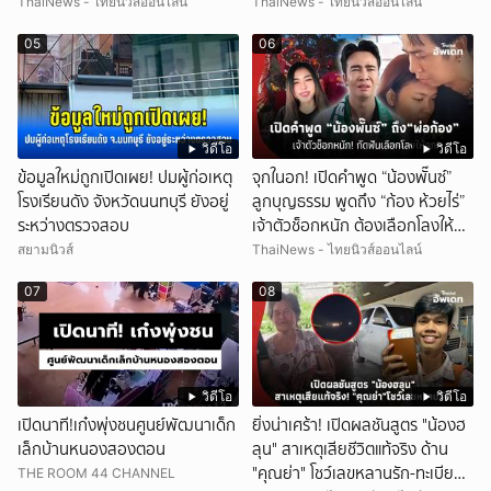
ThaiNews - ไทยนิวส์ออนไลน์
ThaiNews - ไทยนิวส์ออนไลน์
05
06
วิดีโอ
วิดีโอ
ข้อมูลใหม่ถูกเปิดเผย! ปมผู้ก่อเหตุ
จุกในอก! เปิดคำพูด “น้องพั๊นซ์”
โรงเรียนดัง จังหวัดนนทบุรี ยังอยู่
ลูกบุญธรรม พูดถึง “ก้อง ห้วยไร่”
ระหว่างตรวจสอบ
เจ้าตัวช็อกหนัก ต้องเลือกโลงให้
ลูก!
สยามนิวส์
ThaiNews - ไทยนิวส์ออนไลน์
07
08
วิดีโอ
วิดีโอ
เปิดนาที!เก๋งพุ่งชนศูนย์พัฒนาเด็ก
ยิ่งน่าเศร้า! เปิดผลชันสูตร "น้องฮ
เล็กบ้านหนองสองตอน
ลุน" สาเหตุเสียชีวิตแท้จริง ด้าน
"คุณย่า" โชว์เลขหลานรัก-ทะเบียน
THE ROOM 44 CHANNEL