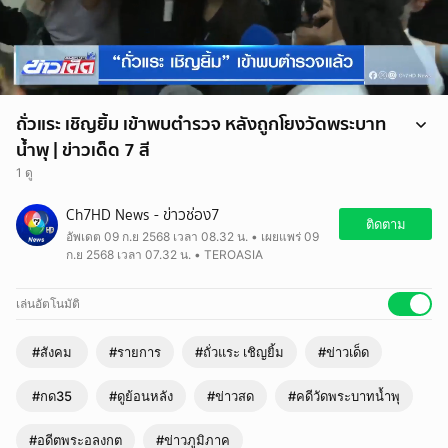
ถั่วแระ เชิญยิ้ม เข้าพบตำรวจ หลังถูกโยงวัดพระบาท
น้ำพุ | ข่าวเด็ด 7 สี
1 ดู
Ch7HD News - ข่าวช่อง7
ติดตาม
อัพเดต 09 ก.ย 2568 เวลา 08.32 น. • เผยแพร่ 09
ก.ย 2568 เวลา 07.32 น. • TEROASIA
เล่นอัตโนมัติ
#สังคม
#รายการ
#ถั่วแระ เชิญยิ้ม
#ข่าวเด็ด
#กด35
#ดูย้อนหลัง
#ข่าวสด
#คดีวัดพระบาทน้ำพุ
#อดีตพระอลงกต
#ข่าวภูมิภาค