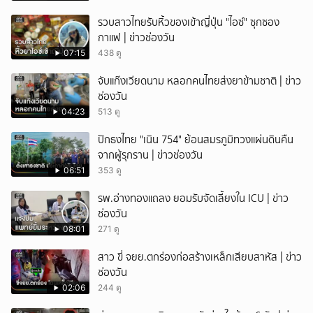
รวบสาวไทยรับหิ้วของเข้าญี่ปุ่น "ไอซ์" ซุกซอง
กาแฟ | ข่าวช่องวัน
07:15
438 ดู
จับแก๊งเวียดนาม หลอกคนไทยส่งยาข้ามชาติ | ข่าว
ช่องวัน
04:23
513 ดู
ปักธงไทย "เนิน 754" ย้อนสมรภูมิทวงแผ่นดินคืน
จากผู้รุกราน | ข่าวช่องวัน
06:51
353 ดู
รพ.อ่างทองแถลง ยอมรับจัดเลี้ยงใน ICU | ข่าว
ช่องวัน
08:01
271 ดู
สาว ขี่ จยย.ตกร่องก่อสร้างเหล็กเสียบสาหัส | ข่าว
ช่องวัน
02:06
244 ดู