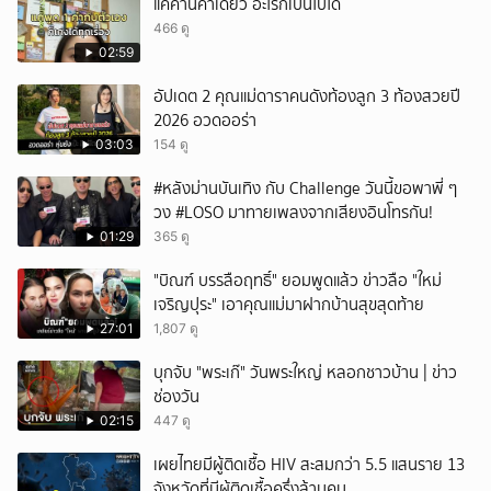
แค่คำนี้คำเดียว อะไรก็เป็นไปได้
466 ดู
02:59
อัปเดต 2 คุณแม่ดาราคนดังท้องลูก 3 ท้องสวยปี
2026 อวดออร่า
03:03
154 ดู
#หลังม่านบันเทิง กับ Challenge วันนี้ขอพาพี่ ๆ
วง #LOSO มาทายเพลงจากเสียงอินโทรกัน!
01:29
365 ดู
"บิณฑ์ บรรลือฤทธิ์" ยอมพูดแล้ว ข่าวลือ "ใหม่
เจริญปุระ" เอาคุณแม่มาฝากบ้านสุขสุดท้าย
27:01
1,807 ดู
บุกจับ "พระเก๊" วันพระใหญ่ หลอกชาวบ้าน | ข่าว
ช่องวัน
02:15
447 ดู
เผยไทยมีผู้ติดเชื้อ HIV สะสมกว่า 5.5 แสนราย 13
จังหวัดที่มีผู้ติดเชื้อครึ่งล้านคน