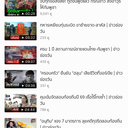
จบทุกข้อสงสัย! ทูตจีนพูดแล้ว กรณีข่าว ส่งอาวุธ
ให้กัมพูชา
00:29
9,541 ดู
ทหารเหยียบทุ่นระเบิด ขาซ้ายขาด-สาหัส | ข่าวช่อง
วัน
05:32
235 ดู
ครบ 1 ปี สถานการณ์ชายแดนไทย-กัมพูชา | ข่าว
ช่องวัน
09:37
455 ดู
"ครอบครัว" ยืนยัน "ฮลุน" เสียชีวิตที่จอร์เจีย | ข่าว
ช่องวัน
09:36
351 ดู
คุมเข้มจัดสอบท้องถิ่นปี 69 เชื่อไร้โกงซ้ำ | ข่าวช่อง
วัน
04:44
786 ดู
"อนุทิน" แจง 7 มาตรการ ลุยคดีทุจริตสอบท้องถิ่น
| ข่าวช่องวัน