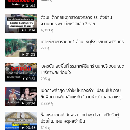
01:44
ด่วน! เด็กก่อเหตุกราดยิงกลาง รร. ดังย่าน
จ.นนทบุรี พบเสียชีวิตแล้ว 2 ราย
00:34
4,331 ดู
เคาะเยียวยารายละ 1 ล้าน เหตุโรงเรียนเทพศิรินทร์
271 ดู
01:33
'ยศชนัน ลงพื้นที่ รร.เทพศิรินทร์ นนทบุรี วอนหยุด
แชร์ภาพสะเทือนใจ
00:51
295 ดู
เปิดภาพล่าสุด “ลำไย ไหทองคำ” เปลี่ยนไป! อวบ
ขึ้นผิดตา แฟนคลับแห่ทัก “นายห้าง” เฉลยสาเหตุ
ชัด!
06:04
2,229 ดู
ช็อกหลายคน! วัดพระบาทน้ำพุ ประกาศปิดรับผู้
ป่วยใหม่ เผยเหตุผลจำเป็น
00:48
314 ดู