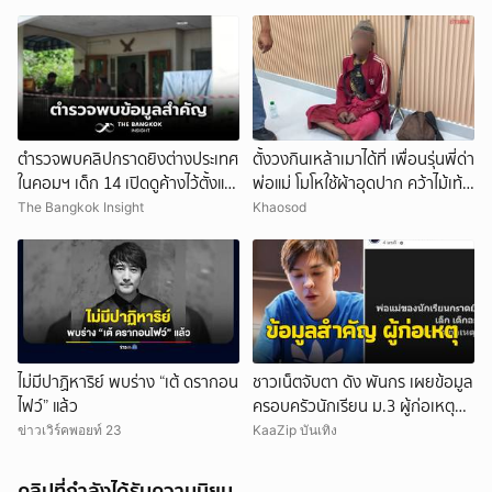
ตำรวจพบคลิปกราดยิงต่างประเทศ
ตั้งวงกินเหล้าเมาได้ที่ เพื่อนรุ่นพี่ด่า
ในคอมฯ เด็ก 14 เปิดดูค้างไว้ตั้งแต่
พ่อแม่ โมโหใช้ผ้าอุดปาก คว้าไม้เท้า
วันที่ 30 ก.ค.
กระหน่ำฟาดเสียชีวิต
The Bangkok Insight
Khaosod
ไม่มีปาฏิหาริย์ พบร่าง “เต้ ดรากอน
ชาวเน็ตจับตา ดัง พันกร เผยข้อมูล
ไฟว์” แล้ว
ครอบครัวนักเรียน ม.3 ผู้ก่อเหตุ
และที่มาอาวุธ
ข่าวเวิร์คพอยท์ 23
KaaZip บันเทิง
คลิปที่กำลังได้รับความนิยม