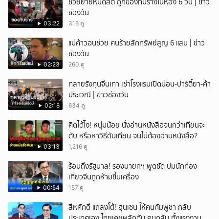
ช่วยยายหมดสติ ถูกของทับร่างในห้อง 6 วัน | ข่าว
ช่องวัน
03:22
316 ดู
แม่ค้าวอนช่วย คนร้ายลักทรัพย์สูญ 6 แสน | ข่าว
ช่องวัน
02:23
260 ดู
ทลายรังทุนจีนเทา เช่าโรงแรมเปิดบ่อน-ปาร์ตี้ยา-ค้า
ประเวณี | ข่าวช่องวัน
02:18
634 ดู
คิดได้ไง! หนุ่มน้อย นั่งอ่านหนังสือจนกว่าเทียนจะ
ดับ หรือหาวิธีดับเทียน จนไม่ต้องอ่านหนังสือ?
03:13
1,216 ดู
ร้อนถึงรัฐบาล! รองนายกฯ พูดชัด ปมนักท่อง
เที่ยวจีนถูกห้ามขึ้นเครื่อง
00:54
157 ดู
สีหศักดิ์ แถลงโต้! ฮุนเซน ให้คนกัมพูชา กลับ
ประเทศเอง ไทยเคยผลักดัน คนกลับ ทั้งแรงงาน