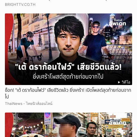
BRIGHTTV.CO.TH
วิดีโอ
ช็อก! "เต้ ดราก้อนไฟว์" เสียชีวิตแล้ว ยิ่งเศร้า! เปิดโพสต์สุดท้ายก่อนจาก
ไป
ThaiNews - ไทยนิวส์ออนไลน์