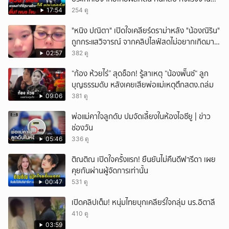
ถูก-ผิดกฎหมาย
ยกเลิก
17:54
254 ดู
"หนิง ปณิตา" เปิดใจเคลียร์ดราม่าหลัง "น้องณิริน"
ถูกกระแสวิจารณ์ จากคลิปไลฟ์สดไม่อยากเกิดมา
หน้าเหมือนพ่อ
02:57
382 ดู
“ก้อง ห้วยไร่” สุดช็อก! รู้สาเหตุ “น้องพั๊นซ์“ ลูก
บุญธรรมดับ หลังเคยเสียพ่อแม่เหตุตึกสตง.ถล่ม
09:06
381 ดู
พ่อแม่คาใจลูกดับ ปมจัดเลี้ยงในห้องไอซียู | ข่าว
ช่องวัน
05:46
336 ดู
ติณติณ เปิดใจครั้งแรก! ยืนยันไม่คืนดีฟารีดา เผย
คุยกันผ่านผู้จัดการเท่านั้น
00:47
531 ดู
เปิดคลิปเต็ม! หนุ่มไทยบุกเคลียร์ใจกลุ่ม นร.อิตาลี
410 ดู
03:59