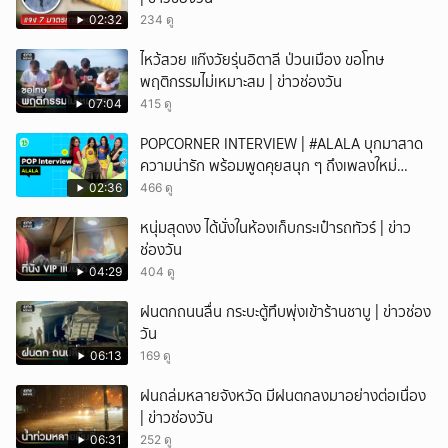
02:32
234 ดู
ไหว้สวย แก๊งวัยรุ่นอิตาลี ป่วนเมือง ขอโทษ
พฤติกรรมไม่เหมาะสม | ข่าวช่องวัน
07:04
415 ดู
POPCORNER INTERVIEW | #ALALA บุกมาสาด
ความน่ารัก พร้อมพูดคุยสนุก ๆ ถึงเพลงใหม่
'ON&OFF'
02:36
466 ดู
หนุ่มสุดงง ได้นั่งในห้องเก็บกระเป๋ารถทัวร์ | ข่าว
ช่องวัน
04:29
404 ดู
ฝนตกถนนลื่น กระบะตู้ทึบพุ่งเข้าร้านชาบู | ข่าวช่อง
วัน
06:13
169 ดู
ฝนถล่มหลายจังหวัด มีฝนตกลงมาอย่างต่อเนื่อง
| ข่าวช่องวัน
06:31
252 ดู