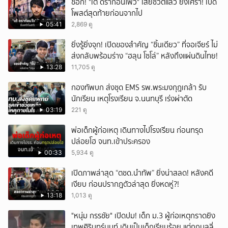
ช็อก! "เต้ ดราก้อนไฟว์" เสียชีวิตแล้ว ยิ่งเศร้า! เปิด
โพสต์สุดท้ายก่อนจากไป
05:41
2,869 ดู
ยิ่งรู้ยิ่งจุก! เปิดของสำคัญ “ชิ้นเดียว” ที่จอเจียร์ ไม่
ส่งกลับพร้อมร่าง “ฮลุน โซโล่” หลังถึงแผ่นดินไทย!
13:28
11,705 ดู
กองทัพบก ส่งชุด EMS รพ.พระมงกุฎเกล้า รับ
นักเรียน เหตุโรงเรียน จ.นนทบุรี เร่งผ่าตัด
03:19
221 ดู
พ่อเด็กผู้ก่อเหตุ เดินทางไปโรงเรียน ก่อนทรุด
ปล่อยโฮ จนท.เข้าประครอง
00:33
5,934 ดู
เปิดภาพล่าสุด “ตชด.นำทัพ” ยิ่งน่าสลด! หลังคดี
เงียบ ก่อนปรากฎตัวล่าสุด ยิ่งหดหู่?!
13:18
1,013 ดู
"หนุ่ม กรรชัย" เปิดปม! เด็ก ม.3 ผู้ก่อเหตุกราดยิง
เทพศิรินทร์นนท์ เดิมเป็นเด็กเรียบร้อย แต่ถูกบูลลี่