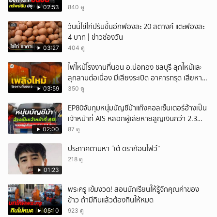
02:53
840 ดู
วันนี้ไข่ไก่ปรับขึ้นอีกฟองละ 20 สตางค์ แตะฟองละ
4 บาท | ข่าวช่องวัน
03:27
404 ดู
ไฟไหม้โรงงานที่นอน อ.บ่อทอง ชลบุรี ลุกไหม้และ
ลุกลามต่อเนื่อง มีเสียงระเบิด อาคารทรุด เสียหาย
หนัก
03:59
350 ดู
EP80จับกุมหนุ่มบัญชีม้าแก๊งคอลเซ็นเตอร์อ้างเป็น
เจ้าหน้าที่ AIS หลอกผู้เสียหายสูญเงินกว่า 2.3
ล้านบาท
02:00
87 ดู
ประกาศตามหา “เต้ ดราก้อนไฟว์”
218 ดู
01:23
พระครู เข้มงวด! สอนนักเรียนให้รู้จักคุณค่าของ
ข้าว ถ้ามีกินแล้วต้องกินให้หมด
05:10
923 ดู