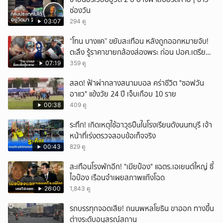
ช่องวัน
03:07
294 ดู
“โทน บางแค” ขยับสะเทือน หลังถูกออกหมายจับ!
ตะลึง รู้ราคาขายกล้องส่องพระ ก่อน ปอศ.เตรียม
บุกรวบ?
07:19
359 ดู
สลด! ฟ้าผ่ากลางสนามบอล คร่าชีวิต "ซอฟวัน
อาแว" แข้งวัย 24 ปี เจ็บเกือบ 10 ราย
00:38
409 ดู
ระทึก! เกิดเหตุใช้อาวุธปืuในโรงเรียนดังนนทบุรี เจ้า
หน้าที่เร่งตรวจสอบข้อเท็จจริง
00:43
829 ดู
สะเทือนโรงพักอีก! "เมียป๋อง" แฉตร.เอเยนต์ใหญ่ ซี้
ไอป๋อง เรือนจำเผยสภาพแก๊งโฉด
26:00
1,843 ดู
รถบรรทุกจอดเสีย! ถนนพหลโยธิน ขาออก ทางขึ้น
ต่างระดับอนุสรณ์สถาน