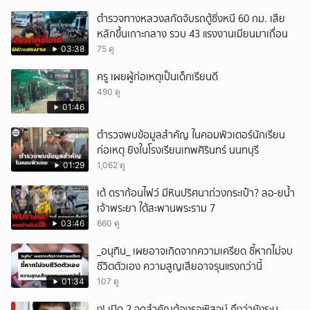
เหตุสลด
ตำรวจทางหลวงสกัดจับรถตู้ซิ่งหนี 60 กม. เสีย
หลักขึ้นเกาะกลาง รวบ 43 แรงงานเมียนมาเถื่อน
03:38
75 ดู
ครู เผยผู้ก่อเหตุเป็นเด็กเรียนดี
490 ดู
01:46
ตำรวจพบข้อมูลสำคัญ ในคอมพิวเตอร์นักเรียน
ก่อเหตุ ยิงในโรงเรียนเทพศิรินทร์ นนทบุรี
01:29
1,062 ดู
เต้ ดราก้อนไฟว์ มีหินปริศนาถ่วงกระเป๋า? ลอ-ยน้ำ
เจ้าพระยา ใต้สะพานพระราม 7
03:46
660 ดู
_อนุทิน_ เผยอาจเกิดจากความเครียด ชี้หากไม่จบ
ชีวิตตัวเอง ความสูญเสียอาจรุนแรงกว่านี้
01:34
107 ดู
ึ้ง! เปิด 2 จุดสำคัญต้องรอพิสูจน์ ถึงว่ายังระบุ