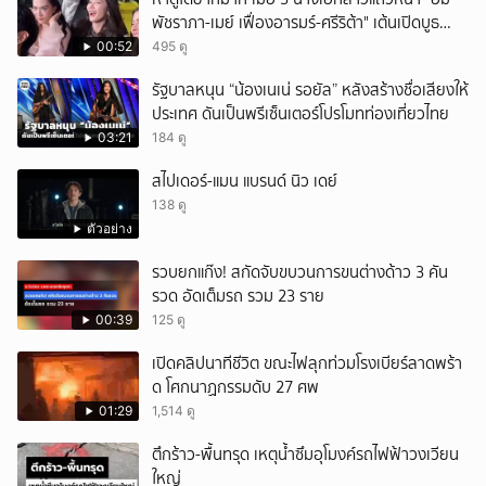
พัชราภา-เมย์ เฟื่องอารมร์-ศรีริต้า" เต้นเปิดบูธ
กลางห้าง ในงานเปิดตลาด Aum Aum จนชาวเน็ต
00:52
495 ดู
เข้ามาแซว เหมือนปาร์ตี้ไฮโซย้ายมากลางห้าง
รัฐบาลหนุน “น้องเนเน่ รอยัล” หลังสร้างชื่อเสียงให้
ประเทศ ดันเป็นพรีเซ็นเตอร์โปรโมทท่องเที่ยวไทย
03:21
184 ดู
สไปเดอร์-แมน แบรนด์ นิว เดย์
138 ดู
ตัวอย่าง
รวบยกแก๊ง! สกัดจับขบวนการขนต่างด้าว 3 คัน
รวด อัดเต็มรถ รวม 23 ราย
00:39
125 ดู
เปิดคลิปนาทีชีวิต ขณะไฟลุกท่วมโรงเบียร์ลาดพร้า
ด โศกนาฏกรรมดับ 27 ศพ
01:29
1,514 ดู
ตึกร้าว-พื้นทรุด เหตุน้ำซึมอุโมงค์รถไฟฟ้าวงเวียน
ใหญ่