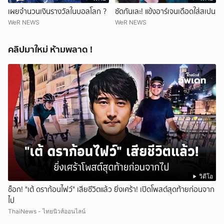
เผยจำนวนเงินรางวัลในบอลโลก ?
ซัดกันเละ! แข้งอาร์เจนเดือดใส่สเปน
WeR NEWS
WeR NEWS
คลิปมาใหม่ ห้ามพลาด !
วิดีโอ
ช็อก! "เต้ ดราก้อนไฟว์" เสียชีวิตแล้ว ยิ่งเศร้า! เปิดโพสต์สุดท้ายก่อนจาก
ไป
ThaiNews - ไทยนิวส์ออนไลน์