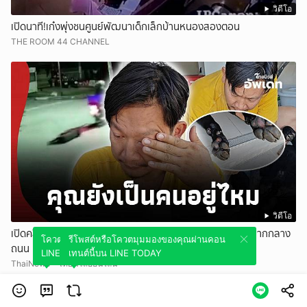
วิดีโอ
เปิดนาที!เก๋งพุ่งชนศูนย์พัฒนาเด็กเล็กบ้านหนองสองตอน
THE ROOM 44 CHANNEL
วิดีโอ
เปิดคลิปนาทีโหด! เจ้าของสุนัขรับไม่ได้ หลังเห็นลาบราดอร์ถูกลากกลาง
โควตมุมมองของคุณผ่านคอนเทนต์นี้บน
รีโพสต์หรือโควตมุมมองของคุณผ่านคอน
ถนน
LINE TODAY
เทนต์นี้บน LINE TODAY
ThaiNews - ไทยนิวส์ออนไลน์