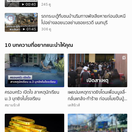
00:40
245 ดู
รถกระบะตู้ทึบชนบ้านริมทางพังเสียหายก่อนขับหนี
ไปอย่างลอยนวลย่านซอยเรวดี นนทบุรี
01:45
306 ดู
10 บทความที่อยากแนะนำให้คุณ
ครอบครัว เปิดใจ สาเหตุนักเรียน
เผยปมเหตุกราดยิงโดนเพื่อนบูลลี่-
ม.3 บุกยิงในโรงเรียน
กลั่นแกล้ง-ทำร้าย ก่อนขโมยปืนปู่
ก่อเหตุ
สยามนิวส์
เดลินิวส์