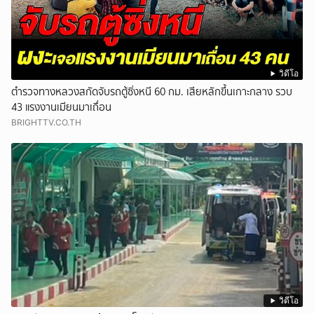
วิดีโอ
ตำรวจทางหลวงสกัดจับรถตู้ซิ่งหนี 60 กม. เสียหลักขึ้นเกาะกลาง รวบ
43 แรงงานเมียนมาเถื่อน
BRIGHTTV.CO.TH
วิดีโอ