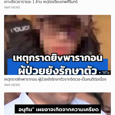
เคาะเยียวยารายละ 1 ล้าน เหตุโรงเรียนเทพศิรินทร์
WeR NEWS
วิดีโอ
เหตุกราดยิvพารากอน ผู้ป่วยยังรักษาตัวจากจิตเวช-เป็นคนดีต่อเนื่อง
WeR NEWS