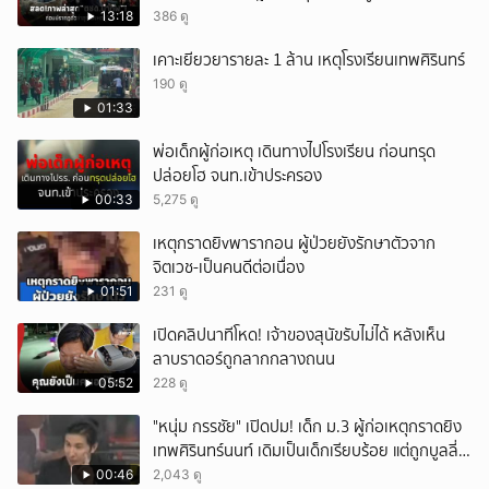
13:18
386 ดู
เคาะเยียวยารายละ 1 ล้าน เหตุโรงเรียนเทพศิรินทร์
190 ดู
01:33
พ่อเด็กผู้ก่อเหตุ เดินทางไปโรงเรียน ก่อนทรุด
ปล่อยโฮ จนท.เข้าประครอง
00:33
5,275 ดู
เหตุกราดยิvพารากอน ผู้ป่วยยังรักษาตัวจาก
จิตเวช-เป็นคนดีต่อเนื่อง
01:51
231 ดู
เปิดคลิปนาทีโหด! เจ้าของสุนัขรับไม่ได้ หลังเห็น
ลาบราดอร์ถูกลากกลางถนน
05:52
228 ดู
"หนุ่ม กรรชัย" เปิดปม! เด็ก ม.3 ผู้ก่อเหตุกราดยิง
เทพศิรินทร์นนท์ เดิมเป็นเด็กเรียบร้อย แต่ถูกบูลลี่
หนัก คาดแรงกดดันสะสมกลายเป็นแรงแค้น จนก่อ
00:46
2,043 ดู