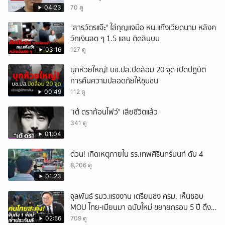
04:23
70 ดู
"สารวัตรแจ๊ะ" ใส่กุญแจมือ หน.แก๊งเวียดนาม หลังค
วักเงินสด ๆ 1.5 แสน ติดสินบน
03:16
127 ดู
บุกห้วยใหญ่! บช.ปส.ปิดล้อม 20 จุด เปิดปฏิบัติ
การคืนความปลอดภัยให้ชุมชน
00:49
112 ดู
"เต้ ดราก้อนไฟว์" เสียชีวิตแล้ว
341 ดู
01:04
ด่วน! เกิดเหตุภายใน รร.เทพศิรินทร์นนท์ ดับ 4
8,206 ดู
01:23
จุลพันธ์ รมว.แรงงาน เตรียมชง ครม. เห็นชอบ
MOU ไทย-เมียนมา ฉบับใหม่ ขยายกรอบ 5 ปี ดึง
แรงงานเข้าระบบ
02:56
709 ดู