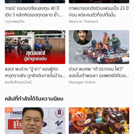
'กรณ์' ถอดบทเรียนลงทุน 40 ปี
ภาพนางเอกดังร่วมเฟรมเมื่อ 23 ปี
เปิด 5 หลักคิดรอดทุกตลาด ย้ำ
ก่อน แต่ละคนตัวท็อปทั้งนั้น
อย่า FOMO-ห้าม All In วินัยคือ
กรุงเทพธุรกิจ
News In Thailand
กุญแจสร้างมั่งคั่ง
สลด! พบร่าง "ปู่-ย่า" ของผู้ก่อ
ด่วน! พบศพ "เต้ ดรากอน ไฟว์"
เหตุกราดยิง ถูกยิงดับภายในบ้าน
ลอยในเจ้าพระยา รอแพทย์นิติเวช-
พัก
ตร.มาตรวจสอบ
คมชัดลึกออนไลน์
Manager Online
คลิปที่กำลังได้รับความนิยม
01
02