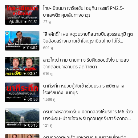
ไทย-เมียนมา หารือเข้ม! อนุทิน เร่งแก้ PM2.5-
ยาเสwติx คุมเส้นทางอาวุs
01:51
27 ดู
“สีหศักดิ์” เผยเหตุวุ่นวายที่สนามบินสุวรรณภูมิ ทูต
จีนต้องสร้างความเข้าใจกฎระเบียบไทย ไม่ใช่
ปกป้องฝ่ายจีนเพียงอย่างเดียว
04:54
601 ดู
สาวใหญ่ ถาม นายกฯ จะรับผิดชอบยังไง ยายลง
จากดอยมาเอาบัตร สุดท้ายตา_
03:31
616 ดู
นาทีระทึก หน่วยกู้ภัยเข้าช่วยนร.กราxยิxกลาง
โรงเรียนดัง นนทบุรี
00:56
1,566 ดู
กรมทางหลวงเตรียมเปิดทดลองให้บริการ M6 ช่วง
บางปะอิน–ปากช่อง ฟรี! ทุกวันศุกร์-เสาร์-อาทิตย์
เริ่มศุกร์ที่ 21 สิงหาคม 2569 นี้
05:15
121 ดู
กรมกิจการพลเรือนทหารบก ชมเยาวชนไทยอัด