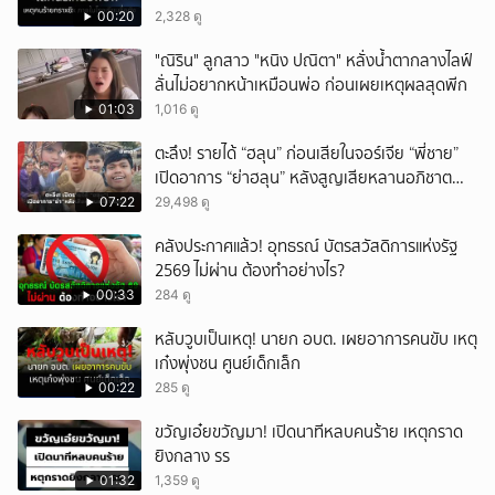
00:20
2,328 ดู
"ณิริน" ลูกสาว "หนิง ปณิตา" หลั่งน้ำตากลางไลฟ์
ลั่นไม่อยากหน้าเหมือนพ่อ ก่อนเผยเหตุผลสุดพีก
01:03
1,016 ดู
ตะลึง! รายได้ “ฮลุน” ก่อนเสียในจอร์เจีย “พี่ชาย”
เปิดอาการ “ย่าฮลุน” หลังสูญเสียหลานอภิชาต
บุตร!
07:22
29,498 ดู
คลังประกาศแล้ว! อุทธรณ์ บัตรสวัสดิการแห่งรัฐ
2569 ไม่ผ่าน ต้องทำอย่างไร?
00:33
284 ดู
หลับวูบเป็นเหตุ! นายก อบต. เผยอาการคนขับ เหตุ
เก๋งพุ่งชน ศูนย์เด็กเล็ก
00:22
285 ดู
ขวัญเอ๋ยขวัญมา! เปิดนาทีหลบคนร้าย เหตุกราด
ยิงกลาง รร
01:32
1,359 ดู