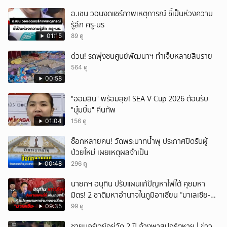
อ.เชน วอนงดแชร์ภาพเหตุการณ์ ชี้เป็นห่วงความ
รู้สึก ครู-นร
01:15
89 ดู
ด่วน! รถพุ่งชนศูนย์พัฒนาฯ ทำเจ็บหลายสิบราย
564 ดู
00:58
"ออมสิน" พร้อมลุย! SEA V Cup 2026 ต้อนรับ
"บุ๋มบิ๋ม" คืนทัพ
01:04
156 ดู
ช็อกหลายคน! วัดพระบาทน้ำพุ ประกาศปิดรับผู้
ป่วยใหม่ เผยเหตุผลจำเป็น
00:48
296 ดู
นายกฯ อนุทิน ปรับแผนแก้ปัญหาไฟใต้ คุยมหา
มิตร! 2 ชาติมหาอำนาจในภูมิอาเซียน “มาเลเซีย-
อินโดนีเซีย”
09:35
99 ดู
ชายนอร์เวย์อยู่วัด 2 ปี อ้างพาสปอร์ตหาย | ข่าว