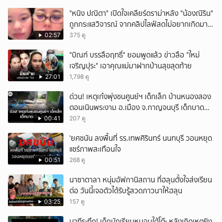
"หนิง ปณิตา" เปิดใจเคลียร์ดราม่าหลัง "น้องณิริน"
ถูกกระแสวิจารณ์ จากคลิปไลฟ์สดไม่อยากเกิดมา
หน้าเหมือนพ่อ
02:57
375 ดู
"บิณฑ์ บรรลือฤทธิ์" ยอมพูดแล้ว ข่าวลือ "ใหม่
เจริญปุระ" เอาคุณแม่มาฝากบ้านสุขสุดท้าย
27:01
1,798 ดู
ด่วน! เหตุเก๋งพุ่งชนศูนย์ฯ เด็กเล็ก บ้านหนองสอง
ตอนเนินพระงาม อ.เมือง จ.กาญจนบุรี เด็กบาด
เจ็บ 13 ราย
00:41
207 ดู
'ยศชนัน ลงพื้นที่ รร.เทพศิรินทร์ นนทบุรี วอนหยุด
แชร์ภาพสะเทือนใจ
00:51
268 ดู
นาซาตาลา หนุ่มอัฟกานิสถาน ที่ฮลุนตั้งใจส่งเรียน
ต่อ วันนี้เจอตัวได้รับรู้สวดภาวนาให้ฮลุน
03:25
157 ดู
นาทีระทึก! เด็กนักเรียนหมอบใต้โต๊ะ หลังเกิดเหตุยิง