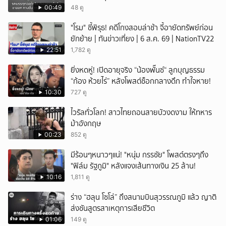
00:49
48 ดู
ยกเลิก
"โรม" ชี้พิรุธ! คดีโกงสอบล่าช้า จี้อายัดทรัพย์ก่อน
ยักย้าย | ทันข่าวเที่ยง | 6 ส.ค. 69 | NationTV22
22:51
1,782 ดู
ยิ่งหดหู่! เปิดอายุจริง “น้องพั๊นซ์“ ลูกบุญธรรม
“ก้อง ห้วยไร่” หลังโพสต์ช็อกกลางดึก ทำใจหาย!
10:30
727 ดู
ไวรัลทั่วโลก! สาวไทยถอนสายบัวงดงาม ให้ทหาร
ม้าอังกฤษ
00:23
852 ดู
มีร้อนๆหนาวๆแน่! "หนุ่ม กรรชัย" โพสต์ตรงๆถึง
"ฟิล์ม รัฐภูมิ" หลังแจงเส้นทางเงิน 25 ล้าน!
10:16
1,811 ดู
ร่าง “ฮลุน โซโล่” ถึงสนามบินสุวรรณภูมิ แล้ว ญาติ
ส่งชันสูตรสาเหตุการเสียชีวิต
01:06
149 ดู