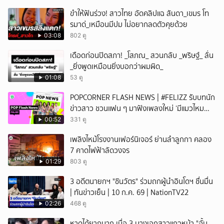
ขำให้ฟันร่วง! สาวไทย อัดคลิปแฉ สันดา_เขมร โท
รมาด่_เหมือนมีปม ไม่อยากลดตัวคุยด้วย
03:08
802 ดู
เดือดก่อนปิดสภา! _โสภณ_ สวนกลับ _พริษฐ์_ ลั่น
_ยิ่งพูดเหมือนยิ่งบอกว่าผมผิด_
01:08
53 ดู
POPCORNER FLASH NEWS | #FELIZZ รับบทนัก
ข่าวสาว ชวนแฟน ๆ มาฟังเพลงใหม่ ‘มีแมวไหม
(Catch Me If You Can)’
00:52
331 ดู
เพลิงไหม้โรงงานเฟอร์นิเจอร์ ย่านลำลูกกา คลอง
7 คาดไฟฟ้าลัดวงจร
01:29
803 ดู
3 อดีตนายกฯ "ชินวัตร" ร่วมถกผู้นำอินโดฯ ชื่นมื่น
| ทันข่าวเย็น | 10 ก.ค. 69 | NationTV22
02:26
468 ดู
หาดูได้ยากมาก เมื่อ 3 นางเอกสาวแถวหน้า "อั้ม