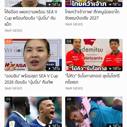
วิดีโอ
วิดีโอ
โค้ชอ๊อต เผยความพร้อม SEA V
ไทยคว้าเจ้าภาพ! ศึกหนูน้อยขาไถ
Cup พร้อมต้อนรับ "บุ๋มบิ๋ม" คัม
ชิงแชมป์เอเชีย 2027
แบ็ก
WeR NEWS
WeR NEWS
03
04
วิดีโอ
วิดีโอ
"ออมสิน" พร้อมลุย! SEA V Cup
"ไม้คิว" รับโอกาสทอง! ลุยโมโตทรี
2026 ต้อนรับ "บุ๋มบิ๋ม" คืนทัพ
ครั้งแรก
WeR NEWS
WeR NEWS
05
06
วิดีโอ
วิดีโอ