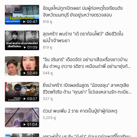
ข้อมูลใหม่ถูกเปิดเผย! ปมผู้ก่อเหตุโรงเรียนดัง
จังหวัดนนทบุรี ยังอยู่ระหว่างตรวจสอบ
00:47
616 ดู
สุดเศร้า! พบร่าง "เต้ ดราก้อนไฟว์" เสียชีวิตใน
แม่น้ำเจ้าพระยา
01:09
619 ดู
ั่"จิน จรินทร์" เดือดจัด! อย่ามาเสือxเรื่องชาวบ้าน
ลั่น ด่าหนู (กวาง รติชา) เหมือนด่าพี่ อย่ามายุ่งกับ
คนของผม จบ!!!
02:49
548 ดู
ยิ่งน่าเศร้า! เปิดผลชันสูตร "น้องฮลุน" สาเหตุเสีย
ชีวิตแท้จริง ด้าน "คุณย่า" โชว์เลขหลานรัก-ทะเบียน
รถเคลื่อนร่าง!
09:07
327 ดู
ด่วน! พบเพิ่ม 2 ราย คาดเป็นปู่ย่าผู้ก่อเหตุ
5,205 ดู
01:04
เคราะห์ซ้ำ! นร.ยิv "ปู่-ย่า" ก่อนมาก่อเหตุที่โรงเรียน