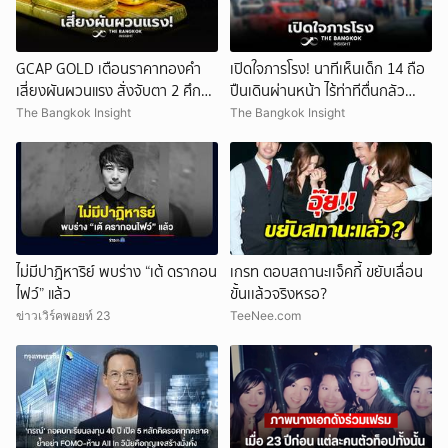
GCAP GOLD เตือนราคาทองคำ
เปิดใจภารโรง! นาทีเห็นเด็ก 14 ถือ
เสี่ยงผันผวนแรง สั่งจับตา 2 ศึก
ปืนเดินผ่านหน้า ไร้ท่าทีตื่นกลัว
สำคัญ!
ก่อนหลบตำรวจขึ้นอีกอาคาร
The Bangkok Insight
The Bangkok Insight
ไม่มีปาฏิหาริย์ พบร่าง “เต้ ดรากอน
เกรท ตอบสถานะเเจ็คกี้ ขยับเลื่อน
ไฟว์” แล้ว
ขั้นเเล้วจริงหรอ?
ข่าวเวิร์คพอยท์ 23
TeeNee.com