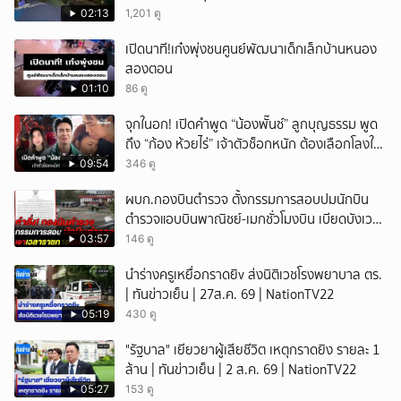
เทพศิรินทร์นนท์ แบบไม่เลือกหน้า เสียงปืนดังสนั่น
02:13
1,201 ดู
หวั่นไหว
เปิดนาที!เก๋งพุ่งชนศูนย์พัฒนาเด็กเล็กบ้านหนอง
สองตอน
01:10
86 ดู
จุกในอก! เปิดคำพูด “น้องพั๊นซ์” ลูกบุญธรรม พูด
ถึง “ก้อง ห้วยไร่” เจ้าตัวช็อกหนัก ต้องเลือกโลงให้
ลูก!
09:54
346 ดู
ผบก.กองบินตำรวจ ตั้งกรรมการสอบปมนักบิน
ตำรวจแอบบินพาณิชย์-เมกชั่วโมงบิน เบียดบังเวลา
ทำหน้าที่
03:57
146 ดู
นำร่างครูเหยื่อกราดยิv ส่งนิติเวชโรงพยาบาล ตร.
| ทันข่าวเย็น | 27ส.ค. 69 | NationTV22
05:19
430 ดู
"รัฐบาล" เยียวยาผู้เสียชีวิต เหตุกราดยิง รายละ 1
ล้าน | ทันข่าวเย็น | 2 ส.ค. 69 | NationTV22
05:27
153 ดู