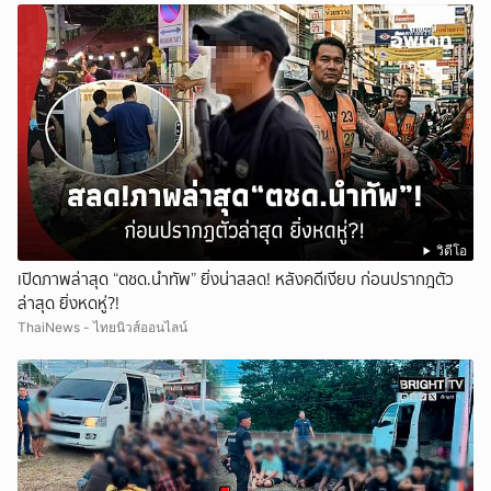
วิดีโอ
เปิดภาพล่าสุด “ตชด.นำทัพ” ยิ่งน่าสลด! หลังคดีเงียบ ก่อนปรากฎตัว
ล่าสุด ยิ่งหดหู่?!
ThaiNews - ไทยนิวส์ออนไลน์