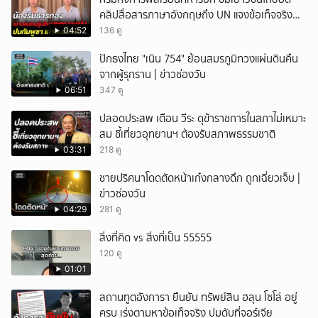
คลิปสื่อสารภาษาอังกฤษถึง UN แจงข้อเท็จจริง
ประวัติศาสตร์มนุษยธรรมไทย
04:52
136 ดู
ปักธงไทย "เนิน 754" ย้อนสมรภูมิทวงแผ่นดินคืน
จากผู้รุกราน | ข่าวช่องวัน
06:51
347 ดู
ปลอดประสพ เตือน วีระ ดุข้าราชการในสภาไม่เหมาะ
สม ชี้เที่ยวอุทยานฯ ต้องรับสภาพธรรมชาติ
03:31
218 ดู
ชายปริศนาโดดตัดหน้าเก๋งกลางดึก ถูกเฉี่ยวเจ็บ |
ข่าวช่องวัน
04:29
281 ดู
สิ่งที่คิด vs สิ่งที่เป็น 55555
120 ดู
01:01
สถานทูตอังการา ยืนยัน ทรัพย์สิน ฮลุน โซโล่ อยู่
ครบ เร่งตามหาข้อเท็จจริง ปมดับที่จอร์เจีย