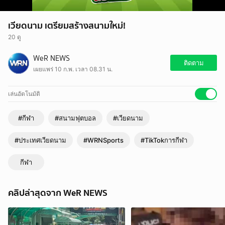
เวียดนาม เตรียมสร้างสนามใหม่!
20 ดู
WeR NEWS
ติดตาม
เผยแพร่ 10 ก.พ. เวลา 08.31 น.
เล่นอัตโนมัติ
#กีฬา
#สนามฟุตบอล
#เวียดนาม
#ประเทศเวียดนาม
#WRNSports
#TikTokการกีฬา
กีฬา
คลิปล่าสุดจาก WeR NEWS