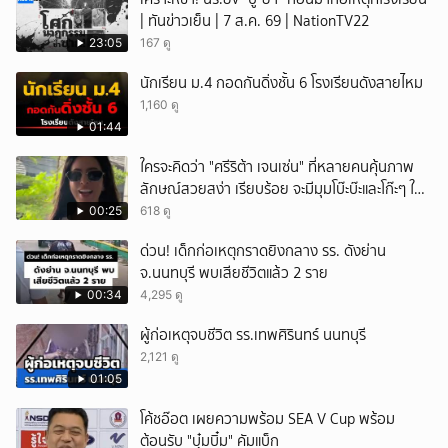
| ทันข่าวเย็น | 7 ส.ค. 69 | NationTV22
23:05
167 ดู
นักเรียน ม.4 กอดกันดิ่งชั้น 6 โรงเรียนดังสายไหม
1,160 ดู
01:44
ใครจะคิดว่า "ศรีริต้า เจนเซ่น" ที่หลายคนคุ้นภาพ
ลักษณ์สวยสง่า เรียบร้อย จะมีมุมโบ๊ะบ๊ะและโก๊ะๆ ให้
ได้อมยิ้มเหมือนกัน งานนี้ทำเอาแฟนๆ ทั้งเอ็นดูทั้ง
00:25
618 ดู
หัวเราะ
ด่วน! เด็กก่อเหตุกราดยิงกลาง รร. ดังย่าน
จ.นนทบุรี พบเสียชีวิตแล้ว 2 ราย
00:34
4,295 ดู
ผู้ก่อเหตุจบชีวิต รร.เทพศิรินทร์ นนทบุรี
2,121 ดู
01:05
โค้ชอ๊อต เผยความพร้อม SEA V Cup พร้อม
ต้อนรับ "บุ๋มบิ๋ม" คัมแบ็ก