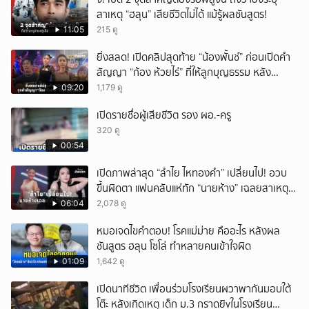
สาเหตุ “ฮลุน” เสียชีวิตไม่ได้ แม้รู้ผลชันสูตร!
11:05
215 ดู
ยิ่งสลด! เปิดคลิปสุดท้าย “น้องพั้นช์” ก่อนเปิดคำ
สัญญา “ก้อง ห้วยไร่” ที่ให้ลูกบุญธรรม หลัง
ลาโลก!
09:20
1,179 ดู
เปิดรายชื่อผู้เสียชีวิต รอง ผอ.-ครู
320 ดู
00:54
เปิดภาพล่าสุด “ลำไย ไหทองคำ” เปลี่ยนไป! อวบ
ขึ้นผิดตา แฟนคลับแห่ทัก “นายห้าง” เฉลยสาเหตุ
ชัด!
06:04
2,078 ดู
หมอเจดไขคำตอบ! โรคแม่ม่าย คืออะไร หลังผล
ชันสูตร ฮลุน โซโล่ ทำหลายคนเข้าใจผิด
01:09
1,642 ดู
เปิดนาทีชีวิต เพื่อนร่วมโรงเรียนผวาพากันมอบใต้
โต๊ะ หลังเกิดเหตุ เด็ก ม.3 กราดยิvในโรงเรียน