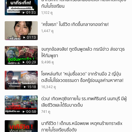
กันในโรงเรียน
01:33
1,102 ดู
“ครั้งแรก” ในชีวิต เกิดขึ้นกลางกองถ่าย!
1,447 ดู
01:13
จบทุกข้อสงสัย! ทูตจีนพูดแล้ว กรณีข่าว ส่งอาวุธ
ให้กัมพูชา
00:29
9,496 ดู
โชคหล่นทับ! “หนุ่มซื้อลวด” จากร้านมือ 2 ญี่ปุ่น
ตะลึงไม่ใช่ลวดธรรมดา ช็อครู้ซ่อนมูลค่ามหาศาล!
15:18
16,342 ดู
ด่วน! เกิดเหตุยิงภายใน รร.เทพศิรินทร์ นนทบุรี มีผู้
เสียชีวิตและได้รับบาดเจ็บ
00:58
741 ดู
นาทีชีวิต ! เด็กนร.หนีอพยพ เหตุคนร้ายกราxยิx
ภายในโรงเรียนชื่อดัง