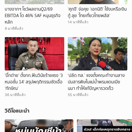
บางจากฯ โชว์ผลงานQ2/69
‘ศุภจี’ จ่อคุย ‘เอกนิติ’ ใช้งบหรือเงิน
EBITDA โต 46% SAF หนุนธุรกิจ
กู้ ลุย ‘ไทยเที่ยวไทยพลัส’
หลัก
14 นาทีที่แล้ว
9 นาทีที่แล้ว
‘บิ๊กต่าย’ ตั้งกก.ฟันวินัยร้ายแรง ‘3
‘ปลัด ทส.’ แจงตั้งคณะทำงานสาง
หมอชั้น 14’ สรุปพฤติกรรมชัดเอื้อ
ปมสารพิษในแม่น้ำพรมแดนเมีย
‘ทักษิณ’
นมา ทำให้แก้ปัญหารวดเร็ว
36 นาทีที่แล้ว
55 นาทีที่แล้ว
วิดีโอแนะนำ