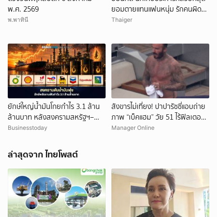
พ.ศ. 2569
ยอมตายแทนแฟนหนุ่ม รักคนผิด
ชีวิตดิ่งเหว
พ.พาทินี
Thaiger
ยักษ์ใหญ่น้ำมันโกยกำไร 3.1 ล้าน
สังขารไม่เที่ยง! ปาปารัซซี่แอบถ่าย
ล้านบาท หลังสงครามสหรัฐฯ–
ภาพ “เบ็คแฮม” วัย 51 ไร้ฟิลเตอร์
อิหร่านดันราคาพลังงานพุ่ง
เผยให้เห็นผมบาง-ศีรษะล้าน
Businesstoday
Manager Online
ล่าสุดจาก ไทยโพสต์