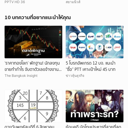
สันติภาพ
PPTV HD 36
สยามนิวส์
10 บทความที่อยากแนะนำให้คุณ
‘ราคาทองโลก’ พักฐาน! นักลงทุน
5 โบรกอัพเกรด 12 บจ. แนะนำ
ขายทำกำไร จับตาตัวเลขจ้างงาน
“ซื้อ” PTT เคาะเป้าใหม่ 45 บาท
ยกเลิก
สหรัฐ
The Bangkok Insight
ข่าวหุ้นธุรกิจ
ดวงวันพฤหัสบดีที่ 6 สิงหาคม
ย้อนคดี นักโทษประหารที่สวยที่สุด