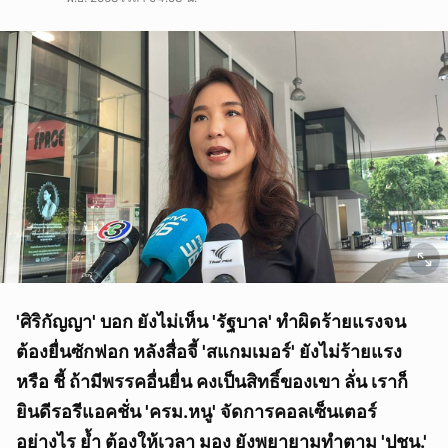
'ศิริกัญญา' บอก ยังไม่เห็น 'รัฐบาล' ทำผิดร้ายแรงจน
ต้องยื่นซักฟอก หลังสื่อจี้ 'สแกมเมอร์' ยังไม่ร้ายแรง
หรือ ชี้ ถ้ามีพรรคอื่นยื่น คงเป็นสิทธิ์ของเขา ลั่น เราก็
ยินดีรอรีแอคชั่น 'ครม.หนู' จัดการคอลเซ็นเตอร์
อย่างไร ย้ำ ต้องให้เวลา มอง ยังพยายามทำตาม 'ปชน.'