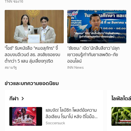
TNN ช่อง16
"ไอซ์" รับหนังสือ "หมอสุภัทร" จี้
“ชัยชนะ” เปิด”นักสืบสีขาว”ปลุก
สอบงบอีเวนต์ สธ. สงสัยซอยงบ
เยาวชนรู้เท่าทันยาเสพติด–ภัย
ต่ำกว่า 5 แสน สุ่มเสี่ยงทุจริต
ออนไลน์
สยามรัฐ
INN News
ข่าวและบทความยอดนิยม
กีฬา
ไลฟ์สไตล
แสบจัด! ไลป์ซิก โพสต์ข้อความ
ล้อเลียน โรมาโน่ หลัง ดิโอม็อง
เด้ย้ายซบชุดขาว
Soccersuck