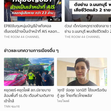
วิดีโอ
EP80จับกุมหนุ่มบัญชีม้าแก๊งคอล
ด่วน! เด็กก่อเหตุกราดยิงกลาง ร
เซ็นเตอร์อ้างเป็นเจ้าหน้าที่ AIS หลอกผู้
ย่าน จ.นนทบุรี พบเสียชีวิตแล้ว 
เสียหายสูญเงินกว่า 2.3 ล้านบาท
THE ROOM 44 CHANNEL
THE ROOM 44 CHANNEL
ข่าวและบทความการเมืองอื่น ๆ
หยุดแชร์-หยุดไลฟ์ สภ.ปลายบาง
‘ศุภจี’ จ่อคุย ‘เอกนิติ’ ใช้งบหรือเงิน
ล้อมพื้นที่ รร.ดัง เตือนห้ามเดินทาง
กู้ ลุย ‘ไทยเที่ยวไทยพลัส’
เข้าใกล้
ไทยโพสต์
TNN ช่อง16