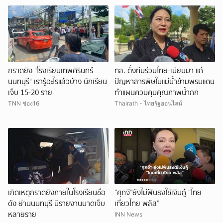
กราดยิง "โรงเรียนเทพศิรินทร์
ทส. ตั้งทีมร่วมไทย-เมียนมา แก้
นนทบุรี" เรารู้อะไรแล้วบ้าง นักเรียน
ปัญหาสารพิษในแม่น้ำข้ามพรมแดน
เจ็บ 15-20 ราย
ทำแผนควบคุมคุณภาพน้ำกก
TNN ช่อง16
Thairath - ไทยรัฐออนไลน์
เกิดเหตุกราดยิงภายในโรงเรียนชื่อ
“ศุภจี”ยังไม่ฟันธงใช้เงินกู้ “ไทย
ดัง ย่านนนทบุรี มีรายงานบาดเจ็บ
เที่ยวไทย พลัส”
หลายราย
INN News