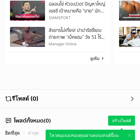
อลอนโซ่ หัวจะปวด! ปัญหาใหญ่
เชลซี เป้าหมายคือ "ขาย" นัก
เตะลดขนาดทีม
SIAMSPORT
สังขารไม่เที่ยง! ปาปารัซซี่แอบ
ถ่ายภาพ “เบ็คแฮม” วัย 51 ไร้
ฟิลเตอร์ เผยให้เห็นผมบาง-
Manager Online
ศีรษะล้าน
ดูเพิ่ม
รีโพสต์ (0)
โพสต์ทั้งหมด(0)
สร้างโพสต์
ฮิตที่สุด
ล่าสุด
โควตมุมมองของคุณผ่านคอนเทนต์นี้บน