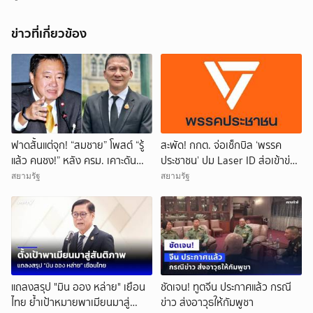
ข่าวที่เกี่ยวข้อง
ฟาดสั้นแต่จุก! “สมชาย” โพสต์ “รู้
สะพัด! กกต. จ่อเช็กบิล ‘พรรค
แล้ว คนชง!” หลัง ครม. เคาะดัน
ประชาชน’ ปม Laser ID ส่อเข้าข่าย
“ผกก.หนุ่ย” นั่ง ผอ.ป.ย.ป.
ยุบพรรคตาม ม.92
สยามรัฐ
สยามรัฐ
แถลงสรุป "มิน ออง หล่าย" เยือน
ชัดเจน! ทูตจีน ประกาศแล้ว กรณี
ไทย ย้ำเป้าหมายพาเมียนมาสู่
ข่าว ส่งอาวุธให้กัมพูชา