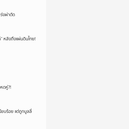
ร่งผ่าตัด
โล่” หลังถึงแผ่นดินไทย!
หดหู่?!
ียบร้อย แต่ถูกบูลลี่