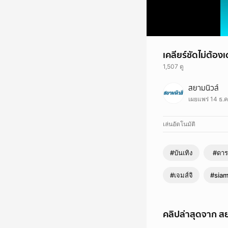
เคลียร์ชัดไม่ต้อ
1,507 ดู
เคลียร์ชัดไม่ต้องเดา 
สยามนิวส์
เผยแพร่ 14 ธ.ค
เล่นอัตโนมัติ
#บันเทิง
#ดาร
#เจมส์จิ
#sia
คลิปล่าสุดจาก สย