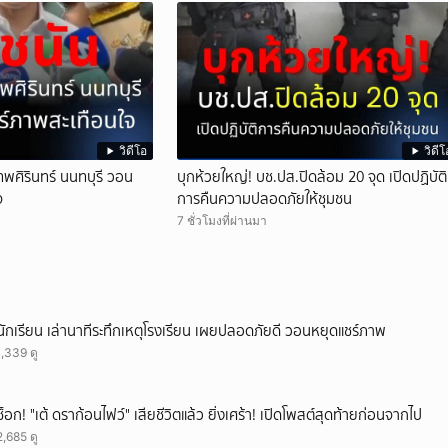
วิดีโอ
วิดีโ
เทพศิรินทร์ นนทบุรี วอน
บุกห้วยใหญ่! บช.ปส.ปิดล้อม 20 จุด เปิดปฏิบัติ
จ
การคืนความปลอดภัยให้ชุมชน
7 ชั่วโมงที่ผ่านมา
นักเรียน เล่านาทีระทึกเหตุโรงเรียน เผยปลอดภัยดี วอนหยุดแชร์ภาพ
1,339 ดู
ช็อก! "เต้ ดราก้อนไฟว์" เสียชีวิตแล้ว ยิ่งเศร้า! เปิดโพสต์สุดท้ายก่อนจากไป
2,685 ดู