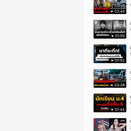
03:46
01:09
01:33
03:38
01:44