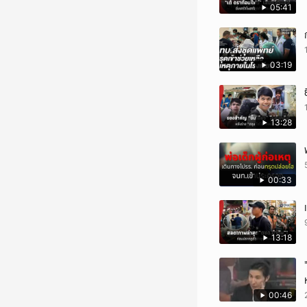
05:41
03:19
13:28
00:33
13:18
00:46