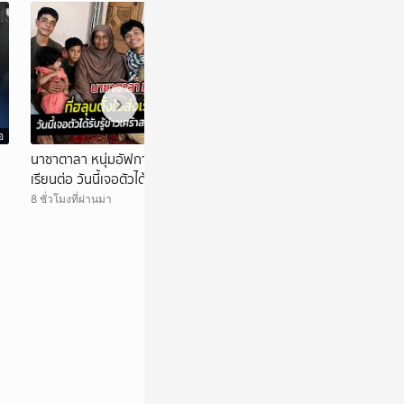
อ
วิดีโอ
นาซาตาลา หนุ่มอัฟกานิสถาน ที่ฮลุนตั้งใจส่ง
ไทย-เมียนมา หารือเ
เรียนต่อ วันนี้เจอตัวได้รับรู้สวดภาวนาให้ฮลุน
ยาเสwติx คุมเส้น
8 ชั่วโมงที่ผ่านมา
8 ชั่วโมงที่ผ่านมา