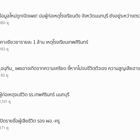
ข้อมูลใหม่ถูกเปิดเผย! ปมผู้ก่อเหตุโรงเรียนดัง จังหวัดนนทบุรี ยังอยู่ระหว่าง
660 ดู
เคาะเยียวยารายละ 1 ล้าน เหตุโรงเรียนเทพศิรินทร์
262 ดู
_อนุทิน_ เผยอาจเกิดจากความเครียด ชี้หากไม่จบชีวิตตัวเอง ความสูญเสียอาจร
182 ดู
ผู้ก่อเหตุจบชีวิต รร.เทพศิรินทร์ นนทบุรี
2,161 ดู
เปิดรายชื่อผู้เสียชีวิต รอง ผอ.-ครู
371 ดู