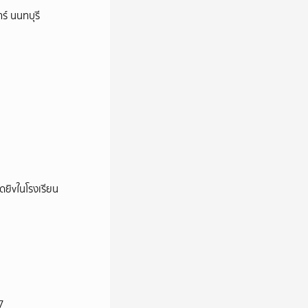
ร์ นนทบุรี
าดยิvในโรงเรียน
7