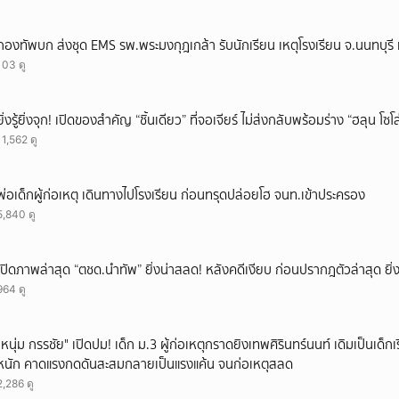
กองทัพบก ส่งชุด EMS รพ.พระมงกุฎเกล้า รับนักเรียน เหตุโรงเรียน จ.นนทบุรี เ
103 ดู
ยิ่งรู้ยิ่งจุก! เปิดของสำคัญ “ชิ้นเดียว” ที่จอเจียร์ ไม่ส่งกลับพร้อมร่าง “ฮลุน โซ
11,562 ดู
พ่อเด็กผู้ก่อเหตุ เดินทางไปโรงเรียน ก่อนทรุดปล่อยโฮ จนท.เข้าประครอง
5,840 ดู
เปิดภาพล่าสุด “ตชด.นำทัพ” ยิ่งน่าสลด! หลังคดีเงียบ ก่อนปรากฎตัวล่าสุด ยิ่ง
964 ดู
"หนุ่ม กรรชัย" เปิดปม! เด็ก ม.3 ผู้ก่อเหตุกราดยิงเทพศิรินทร์นนท์ เดิมเป็นเด็กเร
หนัก คาดแรงกดดันสะสมกลายเป็นแรงแค้น จนก่อเหตุสลด
2,286 ดู