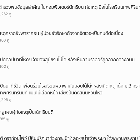
ยกเลิก
ตำรวจพบข้อมูลสำคัญ ในคอมพิวเตอร์นักเรียน ก่อเหตุ ยิงในโรงเรียนเทพศิรินท
1,262 ดู
เหตุกราดยิvพารากอน ผู้ป่วยยังรักษาตัวจากจิตเวช-เป็นคนดีต่อเนื่อง
360 ดู
เปิดคลิปนาทีโหด! เจ้าของสุนัขรับไม่ได้ หลังเห็นลาบราดอร์ถูกลากกลางถนน
402 ดู
เปิดนาทีชีวิต เพื่อนร่วมโรงเรียนผวาพากันมอบใต้โต๊ะ หลังเกิดเหตุ เด็ก ม.3 กร
เทพศิรินทร์นนท์ แบบไม่เลือกหน้า เสียงปืนดังสนั่นหวั่นไหว
1,295 ดู
ครู เผยผู้ก่อเหตุเป็นเด็กเรียนดี
785 ดู
เต้ ดราก้อนไฟว์ มีหินปริศนาถ่วงกระเป๋า? ลอ-ยน้ำเจ้าพระยา ใต้สะพานพระราม 