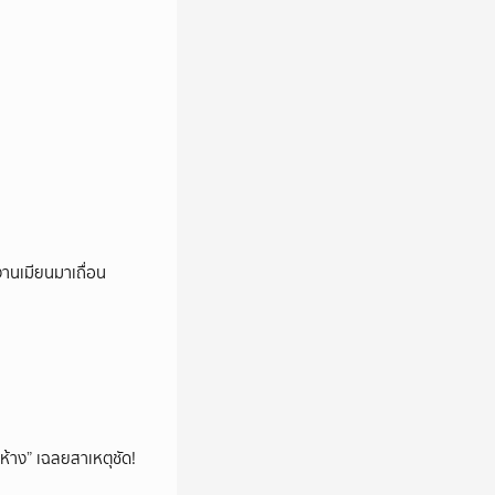
งานเมียนมาเถื่อน
ห้าง” เฉลยสาเหตุชัด!