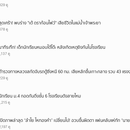
829 ดู
สุดเศร้า! พบร่าง "เต้ ดราก้อนไฟว์" เสียชีวิตในแม่น้ำเจ้าพระยา
678 ดู
นาทีระทึก! เด็กนักเรียนหมอบใต้โต๊ะ หลังเกิดเหตุยิงกันในโรงเรียน
1,137 ดู
ตำรวจทางหลวงสกัดจับรถตู้ซิ่งหนี 60 กม. เสียหลักขึ้นเกาะกลาง รวบ 43 แรง
229 ดู
นักเรียน ม.4 กอดกันดิ่งชั้น 6 โรงเรียนดังสายไหม
1,215 ดู
เปิดภาพล่าสุด “ลำไย ไหทองคำ” เปลี่ยนไป! อวบขึ้นผิดตา แฟนคลับแห่ทัก “นาย
2,197 ดู