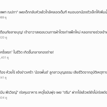
"แพท ณปภา" เผยเด็กกลับหัวแล้วใกล้คลอดเต็มที หมอบอกน้องตัวเล็กให้เพิ่มน
989 ดู
เตือนภัยสายบุญ! เจ้าอาวาสแฉขบวนการผ้าไตรเก่าแพ็กใหม่ หลอกขายช่วงเข้
320 ดู
“ครั้งแรก” ในชีวิต เกิดขึ้นกลางกองถ่าย!
1,401 ดู
ก้อง ห้วยไร่ แจ้งข่าวเศร้า 'น้องพั้นช์' ลูกสาวบุญธรรม เสียชีวิตจากอุบัติเหตุท
241 ดู
"มีน พีรวิชญ์" เร่งคุมอาหาร เหตุไขมันพุ่ง เผย "ดรีม" ฝากไข่แล้วแต่ยังไม่เร่งแต่
504 ดู