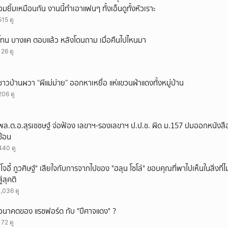
อมยิ้มเหมือนกัน งานนี้ทำเอาแฟนๆ ทั้งเอ็นดูทั้งหัวเราะ
515 ดู
โทน บางแค ตอบแล้ว หลังโดนถาม เมื่อคืนไปไหนมา
126 ดู
ชาวบ้านผวา “ผีแม่ม่าย” ออกหาเหยื่อ แห่แขวนผ้าแดงทั้งหมู่บ้าน
206 ดู
พล.ต.อ.สุรเชชษฐ์ จ่อฟ้อง เลขาฯ-รองเลขาฯ ป.ป.ช. ผิด ม.157 ปมออกหนังสือ
ซ้อน
440 ดู
"โจอี้ ภูวศิษฐ์" เสียใจกับการจากไปของ "ฮลุน โซโล่" ขอบคุณที่พาไปเห็นในสิ่งที่ไ
สู่สุคติ
1,036 ดู
อนาคตของ แรชฟอร์ด กับ "ปีศาจแดง" ?
172 ดู