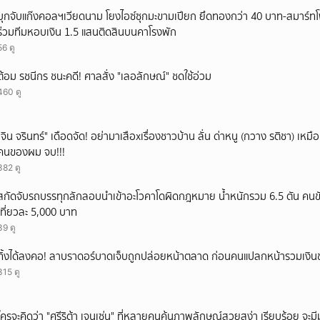
ยกเลิก
บุกจับแก๊งคอลฯเวียดนาม โยงไอซ์ซุกมะขามเปียก ยึดทองกว่า 40 บาท-สมาร์ท
ร่วมทีมหอบเงิน 1.5 แสนติดสินบนคาโรงพัก
56 ดู
ต้อม รชนีกร ชนะคดี! ศาลสั่ง "เลอลักษณ์" ชดใช้อ่วม
460 ดู
ั่"จิน จรินทร์" เดือดจัด! อย่ามาเสือxเรื่องชาวบ้าน ลั่น ด่าหนู (กวาง รติชา) เหมือ
คนของผม จบ!!!
382 ดู
สกัดจับรถบรรทุกลักลอบนำเข้าอะโวคาโดผิดกฎหมาย น้ำหนักรวม 6.5 ตัน คนขั
เที่ยวละ 5,000 บาท
39 ดู
ทิ้งได้ลงคอ! ลาบราดอร์บาดเจ็บถูกปล่อยหน้าตลาด ก่อนคนแปลกหน้ารวมเงินช
315 ดู
ใครจะคิดว่า "ศรีริต้า เจนเซ่น" ที่หลายคนคุ้นภาพลักษณ์สวยสง่า เรียบร้อย จะมีมุมโ