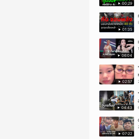
00:29
01:35
06:04
02:57
04:43
07:22