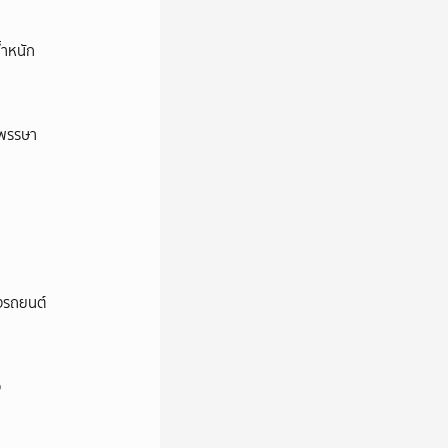
้ำหนัก
าพรรษา
างรถยนต์
ง