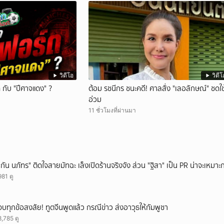
วิดีโอ
วิดีโ
กับ "ปีศาจแดง" ?
ต้อม รชนีกร ชนะคดี! ศาลสั่ง "เลอลักษณ์" ชดใช
อ่วม
11 ชั่วโมงที่ผ่านมา
"กัน นภัทร" ติดใจสายมัทฉะ เล็งเปิดร้านจริงจัง ส่วน "ฐิสา" เป็น PR น่าจะเหมาะก
981 ดู
จบทุกข้อสงสัย! ทูตจีนพูดแล้ว กรณีข่าว ส่งอาวุธให้กัมพูชา
8,785 ดู