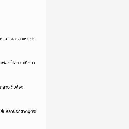
ห้าง” เฉลยสาเหตุชัด!
ปไลฟ์สดไม่อยากเกิดมา
องกลางเต็มห้อง
ูญเสียหลานอภิชาตบุตร!