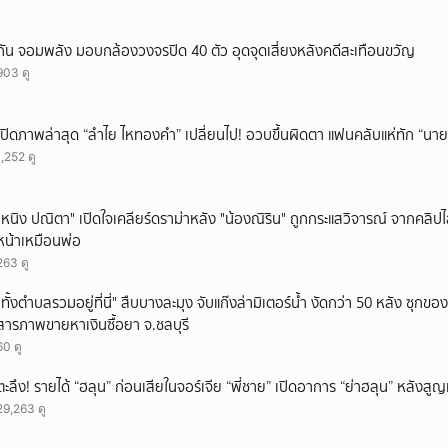
กัน จอมพลัง มอบกล้องวงจรปิด 40 ตัว อุดจุดเสี่ยงหลังคดีสะเทือนขวัญ
903 ดู
เปิดภาพล่าสุด “ลำไย ไหทองคำ” เปลี่ยนไป! อวบขึ้นผิดตา แฟนคลับแห่ทัก “นาย
1,252 ดู
"หนิง ปณิตา" เปิดใจเคลียร์ดราม่าหลัง "น้องณิริน" ถูกกระแสวิจารณ์ จากคลิ
หน้าเหมือนพ่อ
263 ดู
"ทั้งตำบลรวมอยู่ที่นี่" สืบบางละมุง จับแก๊งล่ามิเตอร์น้ำ งัดกว่า 50 หลัง ซุกข
สารภาพขายหาเงินซื้อยา จ.ชลบุรี
60 ดู
ตะลึง! รายได้ “ฮลุน” ก่อนเสียในจอร์เจีย “พี่ชาย” เปิดอาการ “ย่าฮลุน” หลังส
29,263 ดู