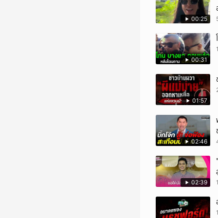
00:25
00:31
01:57
02:46
02:39