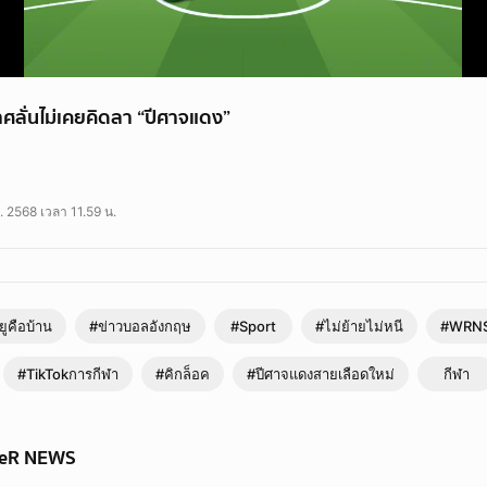
ศลั่นไม่เคยคิดลา “ปีศาจแดง”
. 2568 เวลา 11.59 น.
ูคือบ้าน
#ข่าวบอลอังกฤษ
#Sport
#ไม่ย้ายไม่หนี
#WRNS
#TikTokการกีฬา
#คิกล็อค
#ปีศาจแดงสายเลือดใหม่
กีฬา
WeR NEWS