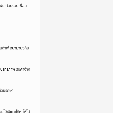
โฟน ก่อนรวบเพื่อน
นด่าพี่ อย่ามายุ่งกับ
บสารภาพ รับค่าจ้าง
่วยรักษา
บ๊ะบ๊ะและโก๊ะๆ ให้ได้