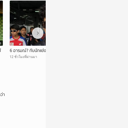
อ
วิดีโอ
้
6 อารมณ์? กับนักแข่ง EP.2
สรุปทุกเหตุการณ์ท
12 ชั่วโมงที่ผ่านมา
12 ชั่วโมงที่ผ่านมา
ว่า