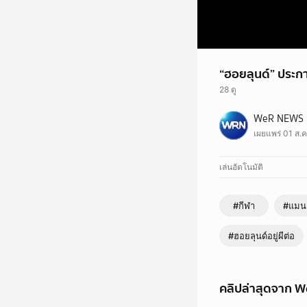
“ฮอยลุนด์” ประกา
28 ดู
WeR NEWS
เผยแพร่ 01 ส.ค
เล่นอัตโนมัติ
#กีฬา
#แมนย
#ฮอยลุนด์อยู่ผีต่อ
คลิปล่าสุดจาก 