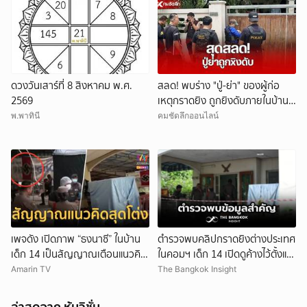
ดวงวันเสาร์ที่ 8 สิงหาคม พ.ศ.
สลด! พบร่าง "ปู่-ย่า" ของผู้ก่อ
2569
เหตุกราดยิง ถูกยิงดับภายในบ้าน
พัก
พ.พาทินี
คมชัดลึกออนไลน์
เพจดัง เปิดภาพ “ธงนาซี” ในบ้าน
ตำรวจพบคลิปกราดยิงต่างประเทศ
เด็ก 14 เป็นสัญญาณเตือนแนวคิด
ในคอมฯ เด็ก 14 เปิดดูค้างไว้ตั้งแต่
สุดโต่ง
วันที่ 30 ก.ค.
Amarin TV
The Bangkok Insight
ล่าสุดจาก หุ้นวิชั่น