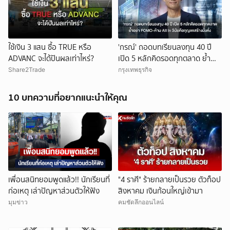
ใช้เงิน 3 แสน ซื้อ TRUE หรือ
'กรณ์' ถอดบทเรียนลงทุน 40 ปี
ADVANC จะได้ปันผลเท่าไหร่?
เปิด 5 หลักคิดรอดทุกตลาด ย้ำ
อย่า FOMO-ห้าม All In วินัยคือ
Share2Trade
กรุงเทพธุรกิจ
กุญแจสร้างมั่งคั่ง
10 บทความที่อยากแนะนำให้คุณ
เพื่อนสนิทยอมพูดแล้ว!! นักเรียนที่
"4 ราศี" ร้ายกลายเป็นรวย ตัวท็อป
ก่อเหตุ เล่าปัญหาส่วนตัวให้ฟัง
สิงหาคม เงินก้อนใหญ่เข้ามา
มุมข่าว
คมชัดลึกออนไลน์