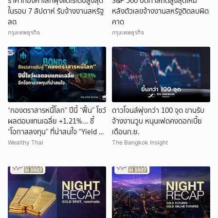
ราคาทองคำโลกพุ่งแตะระดับสูงสุด
S&P 500 ปิดทำสถิติสูงสุดใหม่
ในรอบ 7 สัปดาห์ รับจ้างงานสหรัฐ
หลังตัวเลขจ้างงานสหรัฐติดลบผิด
ลด
คาด
กรุงเทพธุรกิจ
กรุงเทพธุรกิจ
“กองตราสารหนี้โลก” ปีนี้ “ฟื้น” โชว์
ดาวโจนส์พุ่งกว่า 100 จุด ขานรับ
ผลตอบแทนเฉลี่ย +1.21%... ชี้
จ้างงานวูบ หนุนเฟดคงดอกเบี้ย
“โอกาสลงทุน” ที่น่าสนใจ “Yield ดี
เดือนก.ย.
- Down side จำกัด” !!!
Wealthy Thai
The Bangkok Insight