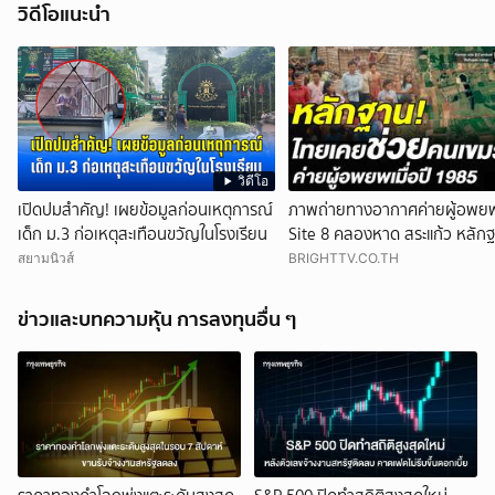
วิดีโอแนะนำ
วิดีโอ
เปิดปมสำคัญ! เผยข้อมูลก่อนเหตุการณ์
ภาพถ่ายทางอากาศค่ายผู้อพย
เด็ก ม.3 ก่อเหตุสะเทือนขวัญในโรงเรียน
Site 8 คลองหาด สระแก้ว หลัก
ประเทศไทยเคยช่วยคนเขมร
สยามนิวส์
BRIGHTTV.CO.TH
ข่าวและบทความหุ้น การลงทุนอื่น ๆ