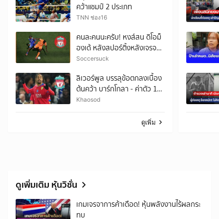
คว้าแชมป์ 2 ประเภท
TNN ช่อง16
คนละคนนะครับ! หงส์สน ดิโอม็
องเด้ หลังสปอร์ติ้งหลังเจรจา
กับเจ้าป่าล่มไปแล้ว
Soccersuck
ลิเวอร์พูล บรรลุข้อตกลงเบื้อง
ต้นคว้า บาร์กโกลา - ค่าตัว 128
ล้านยูโร
Khaosod
ดูเพิ่ม
ดูเพิ่มเติม หุ้นวิชั่น
เกมเจรจาการค้าเดือด! หุ้นพลังงานไร้ผลกระ
ทบ