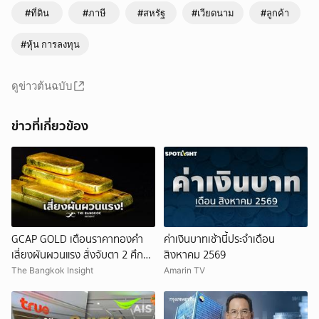
#ที่ดิน
#ภาษี
#สหรัฐ
#เวียดนาม
#ลูกค้า
ยกเลิก
#หุ้น การลงทุน
ดูข่าวต้นฉบับ
ข่าวที่เกี่ยวข้อง
GCAP GOLD เตือนราคาทองคำ
ค่าเงินบาทเช้านี้ประจำเดือน
เสี่ยงผันผวนแรง สั่งจับตา 2 ศึก
สิงหาคม 2569
สำคัญ!
The Bangkok Insight
Amarin TV