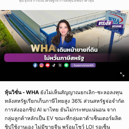
หุ้น ธุรกิจ การเงิน เศรษฐกิจ การลงทุน ดัชนีราคาหุ้น
หุ้นวิชั่น - WHA
ยังไม่เห็นสัญญาณยกเลิก-ชะลอลงทุน
หลังสหรัฐเรียกเก็บภาษีไทยสูง 36% ส่วนสหรัฐจ่อจำกัด
การส่งออกชิป AI มาไทย ยันไม่กระทบแน่นอน จาก
กลุ่มลูกค้าหลักเป็น EV ขณะที่กลุ่มดาต้าเซ็นเตอร์ผลิต
ชิปใช้งานเอง ไม่มีขายจีน พร้อมโชว์ LOI รอเซ็น