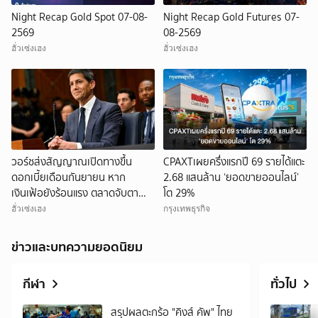
Night Recap Gold Spot 07-08-
Night Recap Gold Futures 07-
2569
08-2569
ฮั่วเซ่งเฮง
ฮั่วเซ่งเฮง
วอร์ชส่งสัญญาณเปิดทางขึ้น
CPAXTเผยครึ่งแรกปี 69 รายได้แตะ
ดอกเบี้ยเดือนกันยายน หาก
2.68 แสนล้าน ‘ยอดขายออนไลน์’
เงินเฟ้อยังร้อนแรง ตลาดจับตา
โต 29%
ข้อมูลเศรษฐกิจสหรัฐใกล้ชิด
ฮั่วเซ่งเฮง
กรุงเทพธุรกิจ
ข่าวและบทความยอดนิยม
กีฬา
ทั่วไป
สรุปผลตะกร้อ "คิงส์ คัพ" ไทย