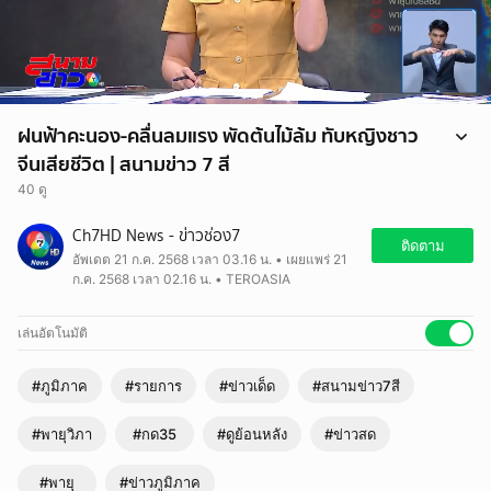
ฝนฟ้าคะนอง-คลื่นลมแรง พัดต้นไม้ล้ม ทับหญิงชาว
จีนเสียชีวิต | สนามข่าว 7 สี
40 ดู
Ch7HD News - ข่าวช่อง7
ติดตาม
อัพเดต 21 ก.ค. 2568 เวลา 03.16 น. • เผยแพร่ 21
ก.ค. 2568 เวลา 02.16 น. • TEROASIA
เล่นอัตโนมัติ
#ภูมิภาค
#รายการ
#ข่าวเด็ด
#สนามข่าว7สี
#พายุวิภา
#กด35
#ดูย้อนหลัง
#ข่าวสด
#พายุ
#ข่าวภูมิภาค