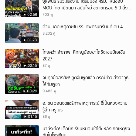
จุลพันธ์ รมว.แรงงาน เตรียมชง ครม. เห็นชอบ
MOU ไทย-เมียนมา ฉบับใหม่ ขยายกรอบ 5 ปี ดึง
แรงงานเข้าระบบ
02:56
703 ดู
ด่วน! เกิดเหตุภายใน รร.เทพศิรินทร์นนท์ ดับ 4
8,202 ดู
01:23
ไทยคว้าเจ้าภาพ! ศึกหนูน้อยขาไถชิงแชมป์เอเชีย
2027
02:15
87 ดู
จบทุกข้อสงสัย! ทูตจีนพูดแล้ว กรณีข่าว ส่งอาวุธ
ให้กัมพูชา
00:29
9,483 ดู
อ.เชน วอนงดแชร์ภาพเหตุการณ์ ชี้เป็นห่วงความ
รู้สึก ครู-นร
01:15
86 ดู
นาทีระทึก! เด็กนักเรียนหมอบใต้โต๊ะ หลังเกิดเหตุยิง
กันในโรงเรียน