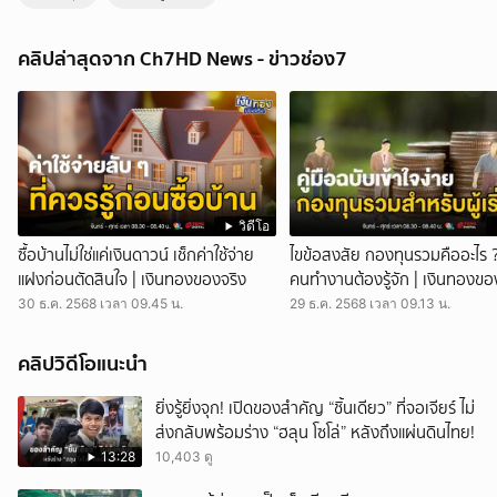
ฝนฟ้าคะนอง-คลื่นลมแรง พัดต้นไม้ล้ม ทับหญิงชาวจีนเสียชีวิต | สนามข่าว
7 สี
คลิปล่าสุดจาก Ch7HD News - ข่าวช่อง7
สนามข่าว 7 สี - อิทธิพลของพายุวิภา และมรสุมตะวันตกเฉียงใต้ ส่งผลให้
ภาคใต้หลายจังหวัดเจอฝนฟ้าคะนองและคลื่นลมแรง เช่น เกาะเฮ ลมแรงพัด
ต้นไม้ใหญ่ล้มทับนักท่องเที่ยวหญิงชาวจีนเสียชีวิตต่อหน้าสามี ลมพัดต้นไม้
ล้ม ทับหญิงชาวจีนเสียชีวิต นักท่องเที่ยวส่วนใหญ่เป็นชาวต่างชาติ หอบข้าว
ของวิ่งหนีลมพายุ บริเวณหน้าหาดเกาะเฮ จังหวัดภูเก็ต จังหวะนั้นต้นไม้
ขนาดใหญ่ถูกลมพัดโค่นลงมา ในคลิปจะได้ยินเสียงคนพูดว่า เห็นไหม คน ๆ
อยู่ใต้นั้น หลังเหตุการณ์สงบ พบร่างนักท่องเที่ยวหญิงชาวจีน อายุ 53 ปี ถูก
ต้นไม้ทับเสียชีวิต ผู้เสียชีวิตและสามีเดินทางมาเที่ยวที่เกาะเฮกับกรุ๊ปทัวร์
วิดีโอ
กระทั่งประมาณ 15.30 น. ของเมื่อวาน ขณะผู้เสียชีวิตกับสามีนั่งอยู่ที่เก้าอี้
ซื้อบ้านไม่ใช่แค่เงินดาวน์ เช็กค่าใช้จ่าย
ไขข้อสงสัย กองทุนรวมคืออะไร 
ชายหาดใต้ต้นไม้ ได้มีลมพัดแรงและฝนตก ก่อนต้นไม้จะล้มทับผู้เสียชีวิต
แฝงก่อนตัดสินใจ | เงินทองของจริง
คนทำงานต้องรู้จัก | เงินทองขอ
ลมแรงยังพัดหลังคากระเบื้องปลิวตกใส่ถนน พื้นที่ บ้านบางเทา ตำบลเชิง
30 ธ.ค. 2568 เวลา 09.45 น.
29 ธ.ค. 2568 เวลา 09.13 น.
ทะเล อำเภอถลาง เจ้าของบ้านถึงกับร้องโอ้โฮ เรียบร้อยครับ บ้านกู พายุถล่ม
ภูเก็ต พัดป้ายโฆษณา-หลังคาปลิว ส่วนป้ายโฆษณาขนาดใหญ่ ในพื้นที่
ตำบลศรีสุนทร ถูกลมพัดล้มทับบ้าน 1 หลัง และร้านค้าอีก 1 ร้าน พังเสียหาย
คลิปวิดีโอแนะนำ
เคราะห์ดีไม่มีใครบาดเจ็บ เพราะทุกคนวิ่งออกมาได้ทัน ชาวภูเก็ต ยังโพสต์
คลิปเจอเหตุไม่คาดฝันระหว่างขับรถฝ่าลมและฝน เช่น คลิปเจอถังเก็บน้ำ
ยิ่งรู้ยิ่งจุก! เปิดของสำคัญ “ชิ้นเดียว” ที่จอเจียร์ ไม่
ขนาดใหญ่ 3-4 ถัง ถูกลมพัดกลิ้งมาบนถนนบายพาส รถยนต์เบรกหลบกัน
ส่งกลับพร้อมร่าง “ฮลุน โซโล่” หลังถึงแผ่นดินไทย!
เกือบไม่ทัน อีกคนเจอตุ๊กตาเป่าลม รูปหงษ์ยักษ์ ปลิวขวางทางบริเวณแยกไฟ
13:28
10,403 ดู
แดงสนามบินภูเก็ต ผู้ขับขี่เหยียบเบรกกันตัวโก่ง ก่อนจะมีคนมาช่วยลากหงษ์
ยักษ์ออกจากถนน พายุถล่มเมืองคอน เสาไฟล้มเพียบ ที่ จังหวัด