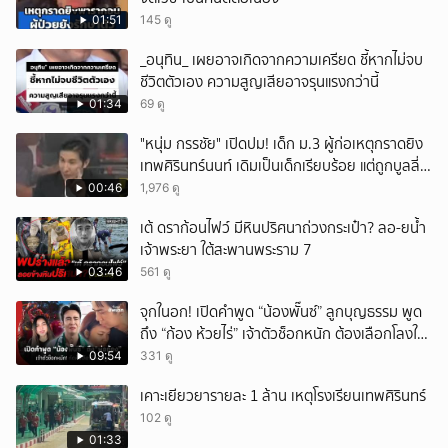
01:51
145 ดู
_อนุทิน_ เผยอาจเกิดจากความเครียด ชี้หากไม่จบ
ชีวิตตัวเอง ความสูญเสียอาจรุนแรงกว่านี้
01:34
69 ดู
"หนุ่ม กรรชัย" เปิดปม! เด็ก ม.3 ผู้ก่อเหตุกราดยิง
เทพศิรินทร์นนท์ เดิมเป็นเด็กเรียบร้อย แต่ถูกบูลลี่
หนัก คาดแรงกดดันสะสมกลายเป็นแรงแค้น จนก่อ
00:46
1,976 ดู
เหตุสลด
เต้ ดราก้อนไฟว์ มีหินปริศนาถ่วงกระเป๋า? ลอ-ยน้ำ
เจ้าพระยา ใต้สะพานพระราม 7
03:46
561 ดู
จุกในอก! เปิดคำพูด “น้องพั๊นซ์” ลูกบุญธรรม พูด
ถึง “ก้อง ห้วยไร่” เจ้าตัวช็อกหนัก ต้องเลือกโลงให้
ลูก!
09:54
331 ดู
เคาะเยียวยารายละ 1 ล้าน เหตุโรงเรียนเทพศิรินทร์
102 ดู
01:33