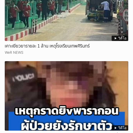
วิดีโอ
เคาะเยียวยารายละ 1 ล้าน เหตุโรงเรียนเทพศิรินทร์
WeR NEWS
วิดีโอ