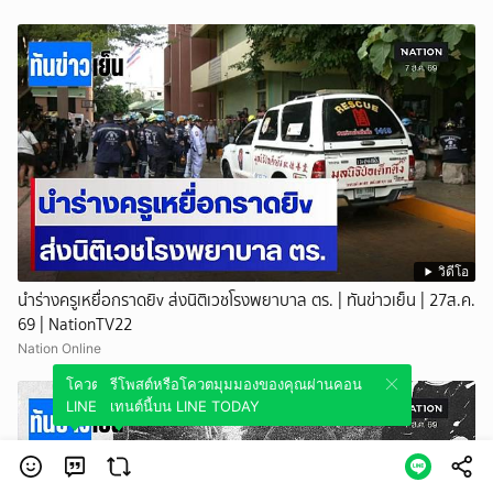
วิดีโอ
นำร่างครูเหยื่อกราดยิv ส่งนิติเวชโรงพยาบาล ตร. | ทันข่าวเย็น | 27ส.ค.
69 | NationTV22
Nation Online
โควตมุมมองของคุณผ่านคอนเทนต์นี้บน
รีโพสต์หรือโควตมุมมองของคุณผ่านคอน
LINE TODAY
เทนต์นี้บน LINE TODAY