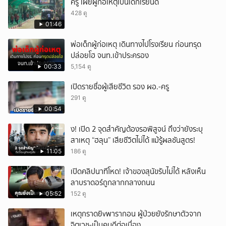
ครู เผยผู้ก่อเหตุเป็นเด็กเรียนดี
นครศรีธรรมราช ลมพายุได้พัดเสาไฟฟ้า 2 ฝั่ง ริมถนนเทิดพระเกียรติ ตำบล
428 ดู
ปากนคร โค่นล้มเป็นโดมิโน ระยะทาง 2-3 กิโลเมตร บางต้นล้มทับบ้านและ
01:46
ร้านค้าเสียหาย แถมไฟฟ้ายังดับเกือบทั้งจังหวัด ตำรวจจราจร สภ.เมือง
นครศรีธรรมราช ระดมกำลังอำนวยความสะดวกด้านการจราจร พร้อม
พ่อเด็กผู้ก่อเหตุ เดินทางไปโรงเรียน ก่อนทรุด
ประสานการไฟฟ้าส่วนภูมิภาคตัดกระแสไฟฟ้าและเร่งแก้ไข ปักธงเหลือง
ปล่อยโฮ จนท.เข้าประครอง
เตือนชาวเรือ-นักท่องเที่ยว อุทยานแห่งชาติอ่าวพังงา เจอทั้งฝนตกหนักและ
ลมแรง เจ้าหน้าที่หน่วยพิทักษ์อุทยานฯ ต้องขึ้นธงเหลือง เตือนผู้ใช้เรือใช้
00:33
5,154 ดู
ความระมัดระวังในการเดินเรือ และขอให้นักท่องเที่ยวเพิ่มความระมัดระวัง
เปิดรายชื่อผู้เสียชีวิต รอง ผอ.-ครู
ในการลงเล่นน้ำเพื่อความปลอดภัย ฝนถล่มกระบี่ บ้านเรือนเสียหาย 100
หลัง ที่ จังหวัดกระบี่ บ้านเรือนประชาชนในตำบลเขาคราม และ ตำบลเขา
291 ดู
ทอง กว่า 80 หลัง ถูกลมพัดหลังคาบ้านพังเสียหาย แถมบ้านบางหลังถูก
00:54
ต้นไม้ทับ เช่นเดียวกับถนนสายต่าง ๆ มีต้นไม้ล้มขวาง กระทบการจราจร
ทั้งนี้ ลมแรงยังหอบเต็นท์ขนาดใหญ่ภายในที่ทำการเทศบาลตำบลอ่าวลึกใต้
ึ้ง! เปิด 2 จุดสำคัญต้องรอพิสูจน์ ถึงว่ายังระบุ
ปลิวตกใส่หอประชุม ต้องใช้รถเครนยกออก เบื้องต้น ปภ.กระบี่ คาดว่าใน
สาเหตุ “ฮลุน” เสียชีวิตไม่ได้ แม้รู้ผลชันสูตร!
พื้นที่มีบ้านเรือนได้รับความเสียหายไม่ต่ำกว่า 100 หลัง กดติดตามช่อง
11:05
186 ดู
CH7HD News ได้ที่ : https://cutt.ly/YTch7hdnews ติดตามข่าวสารเพิ่ม
เติมได้ที่ https://news.ch7.com #สนามข่าว7สี #ข่าวช่อง7
เปิดคลิปนาทีโหด! เจ้าของสุนัขรับไม่ได้ หลังเห็น
#CH7HDNEWS ติดตาม CH7HD News และ TERO Digital ได้ที่ :
ลาบราดอร์ถูกลากกลางถนน
https://linktr.ee/ch7hdnews_tero
05:52
152 ดู
เหตุกราดยิvพารากอน ผู้ป่วยยังรักษาตัวจาก
จิตเวช-เป็นคนดีต่อเนื่อง