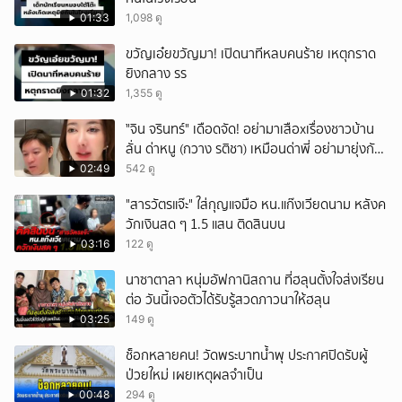
01:33
1,098 ดู
ขวัญเอ๋ยขวัญมา! เปิดนาทีหลบคนร้าย เหตุกราด
ยิงกลาง รร
01:32
1,355 ดู
ั่"จิน จรินทร์" เดือดจัด! อย่ามาเสือxเรื่องชาวบ้าน
ลั่น ด่าหนู (กวาง รติชา) เหมือนด่าพี่ อย่ามายุ่งกับ
คนของผม จบ!!!
02:49
542 ดู
"สารวัตรแจ๊ะ" ใส่กุญแจมือ หน.แก๊งเวียดนาม หลังค
วักเงินสด ๆ 1.5 แสน ติดสินบน
03:16
122 ดู
นาซาตาลา หนุ่มอัฟกานิสถาน ที่ฮลุนตั้งใจส่งเรียน
ต่อ วันนี้เจอตัวได้รับรู้สวดภาวนาให้ฮลุน
03:25
149 ดู
ช็อกหลายคน! วัดพระบาทน้ำพุ ประกาศปิดรับผู้
ป่วยใหม่ เผยเหตุผลจำเป็น
00:48
294 ดู