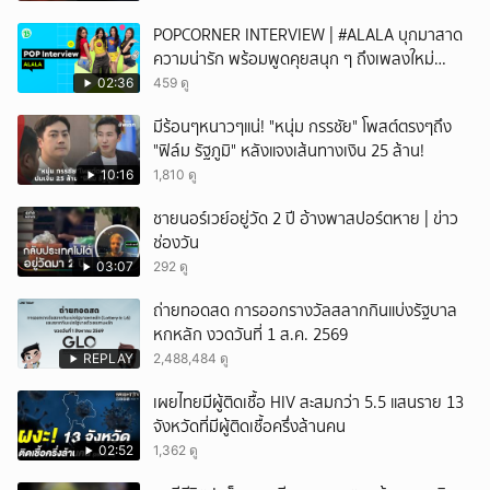
POPCORNER INTERVIEW | #ALALA บุกมาสาด
ความน่ารัก พร้อมพูดคุยสนุก ๆ ถึงเพลงใหม่
'ON&OFF'
02:36
459 ดู
มีร้อนๆหนาวๆแน่! "หนุ่ม กรรชัย" โพสต์ตรงๆถึง
"ฟิล์ม รัฐภูมิ" หลังแจงเส้นทางเงิน 25 ล้าน!
10:16
1,810 ดู
ชายนอร์เวย์อยู่วัด 2 ปี อ้างพาสปอร์ตหาย | ข่าว
ช่องวัน
03:07
292 ดู
ถ่ายทอดสด การออกรางวัลสลากกินแบ่งรัฐบาล
หกหลัก งวดวันที่ 1 ส.ค. 2569
REPLAY
2,488,484 ดู
เผยไทยมีผู้ติดเชื้อ HIV สะสมกว่า 5.5 แสนราย 13
จังหวัดที่มีผู้ติดเชื้อครึ่งล้านคน
02:52
1,362 ดู