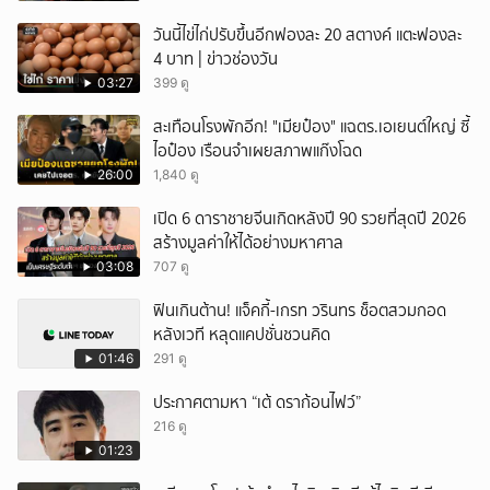
วันนี้ไข่ไก่ปรับขึ้นอีกฟองละ 20 สตางค์ แตะฟองละ
4 บาท | ข่าวช่องวัน
03:27
399 ดู
สะเทือนโรงพักอีก! "เมียป๋อง" แฉตร.เอเยนต์ใหญ่ ซี้
ไอป๋อง เรือนจำเผยสภาพแก๊งโฉด
26:00
1,840 ดู
เปิด 6 ดาราชายจีนเกิดหลังปี 90 รวยที่สุดปี 2026
สร้างมูลค่าให้ได้อย่างมหาศาล
03:08
707 ดู
ฟินเกินต้าน! แจ็คกี้-เกรท วรินทร ช็อตสวมกอด
หลังเวที หลุดแคปชั่นชวนคิด
01:46
291 ดู
ประกาศตามหา “เต้ ดราก้อนไฟว์”
216 ดู
01:23