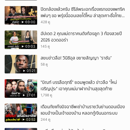
ปิดกล้องแล้วครับ ซีรีส์พระเอกเรื่องแรกของแพทริค
แฟนๆ ขอ พรุ่งนี้ออนเลยได้ไหม ล่าสุดเคาะชื่อไทย
แล้ว
03:00
428 ดู
อัปเดต 2 คุณแม่ดาราคนดังท้องลูก 3 ท้องสวยปี
2026 อวดออร่า
03:03
145 ดู
สยบข่าวลือ! วินิซิอุส ขยายสัญญา “ราชัน”
58 ดู
01:21
"บิณฑ์ บรรลือฤทธิ์" ยอมพูดแล้ว ข่าวลือ "ใหม่
เจริญปุระ" เอาคุณแม่มาฝากบ้านสุขสุดท้าย
27:01
1,798 ดู
เตือนภัยแก๊งมิจฉาชีพเช่าบ้านรายวันย่านดอนเมือง
แอบอ้างเป็นเจ้าของบ้าน หลอกกู้เงินนอกระบบ
02:52
244 ดู