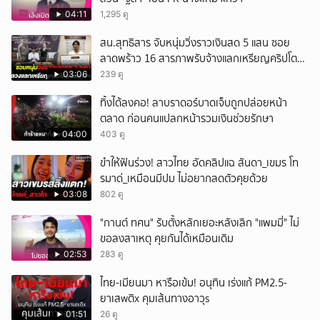
ยกเลิก
04:11
1,295 ดู
สน.สุทธิสาร จับหนุ่มวิ่งราวเงินสด 5 แสน ซอย
ลาดพร้าว 16 สารภาพรับจ้างแลกเหรียญคริปโต
ผ่านแอปฯ
03:06
239 ดู
ทิ้งได้ลงคอ! ลาบราดอร์บาดเจ็บถูกปล่อยหน้า
ตลาด ก่อนคนแปลกหน้ารวมเงินช่วยรักษา
04:00
403 ดู
ขำให้ฟันร่วง! สาวไทย อัดคลิปแฉ สันดา_เขมร โท
รมาด่_เหมือนมีปม ไม่อยากลดตัวคุยด้วย
03:08
802 ดู
"กานต์ ทศน" รับตั้งหลักเยอะหลังเลิก "แพมมี่" ไม่
ขอลงสาเหตุ คุยกันได้เหมือนเดิม
02:53
283 ดู
ไทย-เมียนมา หารือเข้ม! อนุทิน เร่งแก้ PM2.5-
ยาเสwติx คุมเส้นทางอาวุs
01:51
26 ดู