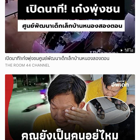
วิดีโอ
เปิดนาที!เก๋งพุ่งชนศูนย์พัฒนาเด็กเล็กบ้านหนองสองตอน
THE ROOM 44 CHANNEL