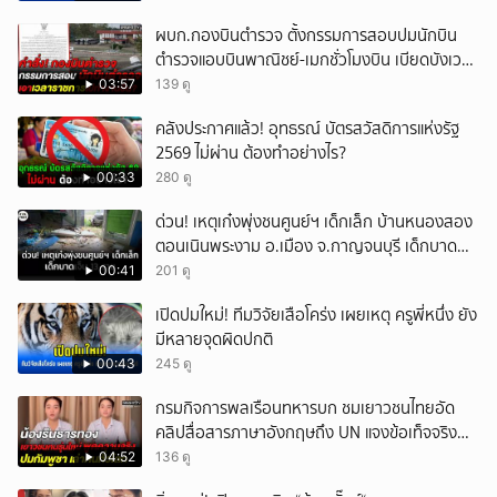
ผบก.กองบินตำรวจ ตั้งกรรมการสอบปมนักบิน
ตำรวจแอบบินพาณิชย์-เมกชั่วโมงบิน เบียดบังเวลา
ทำหน้าที่
03:57
139 ดู
คลังประกาศแล้ว! อุทธรณ์ บัตรสวัสดิการแห่งรัฐ
2569 ไม่ผ่าน ต้องทำอย่างไร?
00:33
280 ดู
ด่วน! เหตุเก๋งพุ่งชนศูนย์ฯ เด็กเล็ก บ้านหนองสอง
ตอนเนินพระงาม อ.เมือง จ.กาญจนบุรี เด็กบาด
เจ็บ 13 ราย
00:41
201 ดู
เปิดปมใหม่! ทีมวิจัยเสือโคร่ง เผยเหตุ ครูพี่หนึ่ง ยัง
มีหลายจุดผิดปกติ
00:43
245 ดู
กรมกิจการพลเรือนทหารบก ชมเยาวชนไทยอัด
คลิปสื่อสารภาษาอังกฤษถึง UN แจงข้อเท็จจริง
ประวัติศาสตร์มนุษยธรรมไทย
04:52
136 ดู