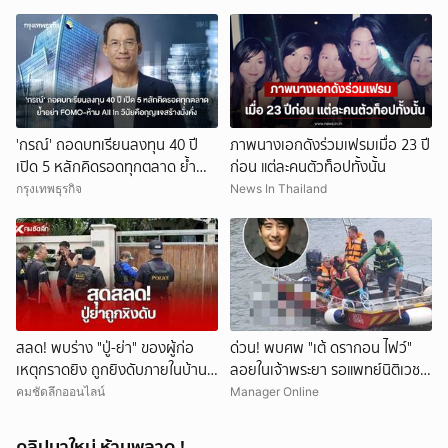
'กรณ์' ถอดบทเรียนลงทุน 40 ปี
ภาพนางเอกดังร่วมเฟรมเมื่อ 23 ปี
เปิด 5 หลักคิดรอดทุกตลาด ย้ำ
ก่อน แต่ละคนตัวท็อปทั้งนั้น
อย่า FOMO-ห้าม All In วินัยคือ
กรุงเทพธุรกิจ
News In Thailand
กุญแจสร้างมั่งคั่ง
สลด! พบร่าง "ปู่-ย่า" ของผู้ก่อ
ด่วน! พบศพ "เต้ ดรากอน ไฟว์"
เหตุกราดยิง ถูกยิงดับภายในบ้าน
ลอยในเจ้าพระยา รอแพทย์นิติเวช-
พัก
ตร.มาตรวจสอบ
คมชัดลึกออนไลน์
Manager Online
คลิปมาใหม่ ห้ามพลาด !