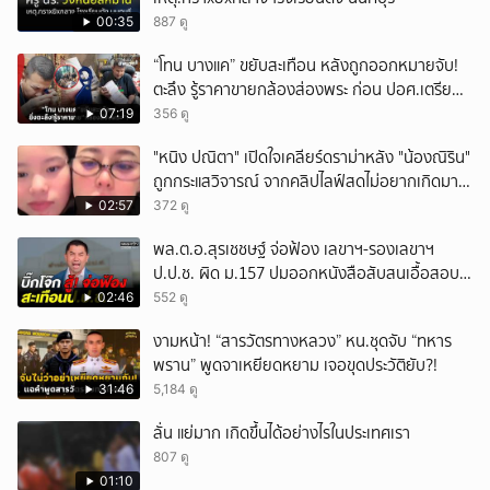
00:35
887 ดู
“โทน บางแค” ขยับสะเทือน หลังถูกออกหมายจับ!
ตะลึง รู้ราคาขายกล้องส่องพระ ก่อน ปอศ.เตรียม
บุกรวบ?
07:19
356 ดู
"หนิง ปณิตา" เปิดใจเคลียร์ดราม่าหลัง "น้องณิริน"
ถูกกระแสวิจารณ์ จากคลิปไลฟ์สดไม่อยากเกิดมา
หน้าเหมือนพ่อ
02:57
372 ดู
พล.ต.อ.สุรเชชษฐ์ จ่อฟ้อง เลขาฯ-รองเลขาฯ
ป.ป.ช. ผิด ม.157 ปมออกหนังสือสับสนเอื้อสอบ
คดีซ้ำซ้อน
02:46
552 ดู
งามหน้า! “สารวัตรทางหลวง” หน.ชุดจับ “ทหาร
พราน” พูดจาเหยียดหยาม เจอขุดประวัติยับ?!
31:46
5,184 ดู
ลั่น แย่มาก เกิดขึ้นได้อย่างไรในประเทศเรา
807 ดู
01:10