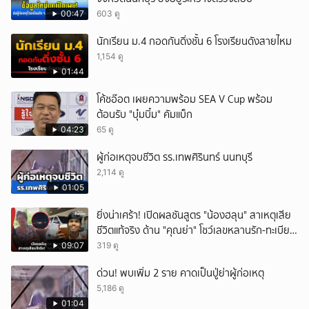
00:47
603 ดู
นักเรียน ม.4 กอดกันดิ่งชั้น 6 โรงเรียนดังสายไหม
1,154 ดู
01:44
โค้ชอ๊อต เผยความพร้อม SEA V Cup พร้อม
ต้อนรับ "บุ๋มบิ๋ม" คัมแบ็ก
04:23
65 ดู
ผู้ก่อเหตุจบชีวิต รร.เทพศิรินทร์ นนทบุรี
2,114 ดู
01:05
ยิ่งน่าเศร้า! เปิดผลชันสูตร "น้องฮลุน" สาเหตุเสีย
ชีวิตแท้จริง ด้าน "คุณย่า" โชว์เลขหลานรัก-ทะเบียน
รถเคลื่อนร่าง!
09:07
319 ดู
ด่วน! พบเพิ่ม 2 ราย คาดเป็นปู่ย่าผู้ก่อเหตุ
5,186 ดู
01:04