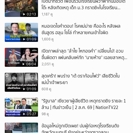
เปิดนาทีชีวิต เพื่อนร่วมโรงเรียนผวาพากันมอบใต้
โต๊ะ หลังเกิดเหตุ เด็ก ม.3 กราดยิvในโรงเรียน
เทพศิรินทร์นนท์ แบบไม่เลือกหน้า เสียงปืนดังสนั่น
02:13
1,187 ดู
หวั่นไหว
หมอเจดไขคำตอบ! โรคแม่ม่าย คืออะไร หลังผล
ชันสูตร ฮลุน โซโล่ ทำหลายคนเข้าใจผิด
01:09
1,606 ดู
เปิดภาพล่าสุด “ลำไย ไหทองคำ” เปลี่ยนไป! อวบ
ขึ้นผิดตา แฟนคลับแห่ทัก “นายห้าง” เฉลยสาเหตุ
ชัด!
06:04
2,051 ดู
สุดเศร้า! พบร่าง "เต้ ดราก้อนไฟว์" เสียชีวิตใน
แม่น้ำเจ้าพระยา
01:09
608 ดู
"รัฐบาล" เยียวยาผู้เสียชีวิต เหตุกราดยิง รายละ 1
ล้าน | ทันข่าวเย็น | 2 ส.ค. 69 | NationTV22
05:27
98 ดู
ข้อมูลใหม่ถูกเปิดเผย! ปมผู้ก่อเหตุโรงเรียนดัง
จังหวัดนนทบุรี ยังอยู่ระหว่างตรวจสอบ