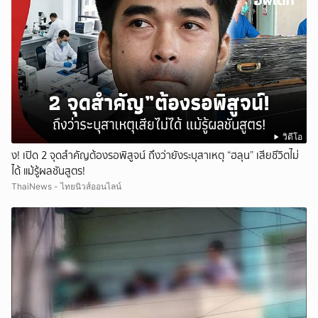
วิดีโอ
ึ้ง! เปิด 2 จุดสำคัญต้องรอพิสูจน์ ถึงว่ายังระบุสาเหตุ “ฮลุน” เสียชีวิตไม่
ได้ แม้รู้ผลชันสูตร!
ThaiNews - ไทยนิวส์ออนไลน์