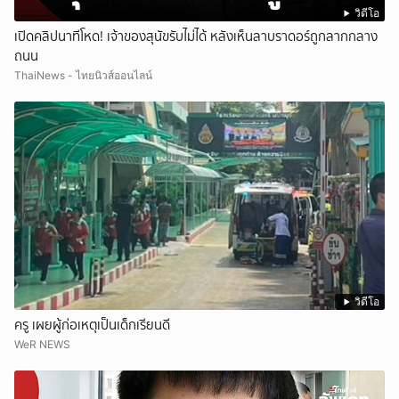
วิดีโอ
เปิดคลิปนาทีโหด! เจ้าของสุนัขรับไม่ได้ หลังเห็นลาบราดอร์ถูกลากกลาง
ถนน
ThaiNews - ไทยนิวส์ออนไลน์
วิดีโอ
ครู เผยผู้ก่อเหตุเป็นเด็กเรียนดี
WeR NEWS