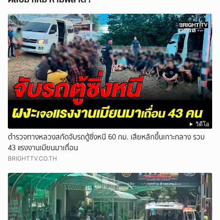
วิดีโอ
ตำรวจทางหลวงสกัดจับรถตู้ซิ่งหนี 60 กม. เสียหลักขึ้นเกาะกลาง รวบ
43 แรงงานเมียนมาเถื่อน
BRIGHTTV.CO.TH