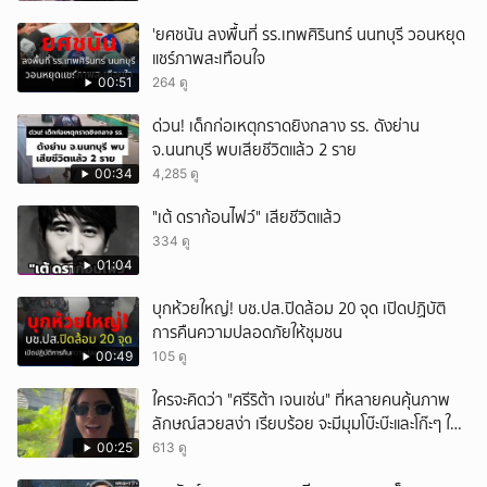
'ยศชนัน ลงพื้นที่ รร.เทพศิรินทร์ นนทบุรี วอนหยุด
แชร์ภาพสะเทือนใจ
00:51
264 ดู
ด่วน! เด็กก่อเหตุกราดยิงกลาง รร. ดังย่าน
จ.นนทบุรี พบเสียชีวิตแล้ว 2 ราย
00:34
4,285 ดู
"เต้ ดราก้อนไฟว์" เสียชีวิตแล้ว
334 ดู
01:04
บุกห้วยใหญ่! บช.ปส.ปิดล้อม 20 จุด เปิดปฏิบัติ
การคืนความปลอดภัยให้ชุมชน
00:49
105 ดู
ใครจะคิดว่า "ศรีริต้า เจนเซ่น" ที่หลายคนคุ้นภาพ
ลักษณ์สวยสง่า เรียบร้อย จะมีมุมโบ๊ะบ๊ะและโก๊ะๆ ให้
ได้อมยิ้มเหมือนกัน งานนี้ทำเอาแฟนๆ ทั้งเอ็นดูทั้ง
00:25
613 ดู
หัวเราะ