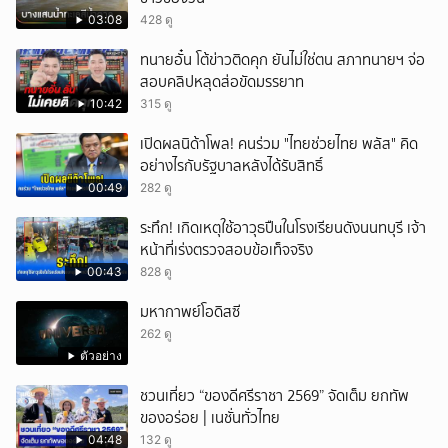
03:08
428 ดู
ทนายอั๋น โต้ข่าวติดคุก ยันไม่ใช่ตน สภาทนายฯ จ่อ
สอบคลิปหลุดส่อขัดมรรยาท
10:42
315 ดู
เปิดผลนิด้าโพล! คนร่วม "ไทยช่วยไทย พลัส" คิด
อย่างไรกับรัฐบาลหลังได้รับสิทธิ์
00:49
282 ดู
ระทึก! เกิดเหตุใช้อาวุธปืuในโรงเรียนดังนนทบุรี เจ้า
หน้าที่เร่งตรวจสอบข้อเท็จจริง
00:43
828 ดู
มหากาพย์โอดิสซี
262 ดู
ตัวอย่าง
ชวนเที่ยว “ของดีศรีราชา 2569” จัดเต็ม ยกทัพ
ของอร่อย | เนชั่นทั่วไทย
04:48
132 ดู