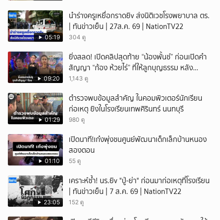
นำร่างครูเหยื่อกราดยิv ส่งนิติเวชโรงพยาบาล ตร.
| ทันข่าวเย็น | 27ส.ค. 69 | NationTV22
05:19
304 ดู
ยิ่งสลด! เปิดคลิปสุดท้าย “น้องพั้นช์” ก่อนเปิดคำ
สัญญา “ก้อง ห้วยไร่” ที่ให้ลูกบุญธรรม หลัง
ลาโลก!
09:20
1,143 ดู
ตำรวจพบข้อมูลสำคัญ ในคอมพิวเตอร์นักเรียน
ก่อเหตุ ยิงในโรงเรียนเทพศิรินทร์ นนทบุรี
01:29
980 ดู
เปิดนาที!เก๋งพุ่งชนศูนย์พัฒนาเด็กเล็กบ้านหนอง
สองตอน
01:10
55 ดู
เคราะห์ซ้ำ! นร.ยิv "ปู่-ย่า" ก่อนมาก่อเหตุที่โรงเรียน
| ทันข่าวเย็น | 7 ส.ค. 69 | NationTV22
23:05
152 ดู