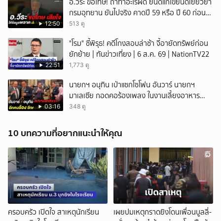
อ.วีระ ขอโทษ! ถ้าทำอะไรผิด ยินดีแก้ไขยินดีเยียวยา
กรมอุทยาน ยันไปจริง คาดปี 59 หรือ ปี 60 ก่อน
ปิดให้พัก
12:50
513 ดู
"โรม" ชี้พิรุธ! คดีโกงสอบล่าช้า จี้อายัดทรัพย์ก่อน
ยักย้าย | ทันข่าวเที่ยง | 6 ส.ค. 69 | NationTV22
22:51
1,773 ดู
นายกฯ อนุทิน เป่าแซกโซโฟน อันวาร์ นายกฯ
มาเลเซีย กอดคอร้องเพลง ในงานเลี้ยงอาหาร
กลางวันต้อนรับ
03:16
348 ดู
10 บทความที่อยากแนะนำให้คุณ
ครอบครัว เปิดใจ สาเหตุนักเรียน
เผยปมเหตุกราดยิงโดนเพื่อนบูลลี่-