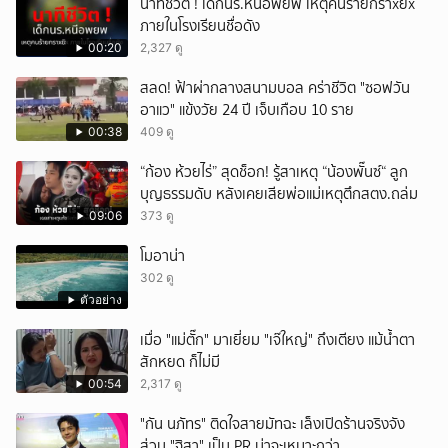
นาทีชีวิต ! เด็กนร.หนีอพยพ เหตุคนร้ายกราxยิx
ภายในโรงเรียนชื่อดัง
00:20
2,327 ดู
สลด! ฟ้าผ่ากลางสนามบอล คร่าชีวิต "ซอฟวัน
อาแว" แข้งวัย 24 ปี เจ็บเกือบ 10 ราย
00:38
409 ดู
“ก้อง ห้วยไร่” สุดช็อก! รู้สาเหตุ “น้องพั๊นซ์“ ลูก
บุญธรรมดับ หลังเคยเสียพ่อแม่เหตุตึกสตง.ถล่ม
09:06
373 ดู
โมอาน่า
302 ดู
ตัวอย่าง
เมื่อ "แม่ตั๊ก" มาเยี่ยม "เจ๊ใหญ่" ถึงเตียง แม้น้ำตา
สักหยด ก็ไม่มี
00:54
2,317 ดู
"กัน นภัทร" ติดใจสายมัทฉะ เล็งเปิดร้านจริงจัง
ส่วน "ฐิสา" เป็น PR น่าจะเหมาะกว่า