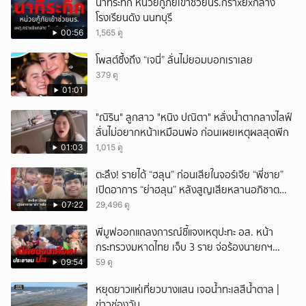
นาทีระทึก หน่วยกู้ภัยเข้าช่วยนร.กราxยิxกลาง
โรงเรียนดัง นนทบุรี
00:56
1,565 ดู
โพสต์ซึ้งถึง “เจนี่” ลั่นไม่ยอมบอกเราเลย
379 ดู
01:01
"ณิริน" ลูกสาว "หนิง ปณิตา" หลั่งน้ำตากลางไลฟ์
ลั่นไม่อยากหน้าเหมือนพ่อ ก่อนเผยเหตุผลสุดพีก
01:03
1,015 ดู
ตะลึง! รายได้ “ฮลุน” ก่อนเสียในจอร์เจีย “พี่ชาย”
เปิดอาการ “ย่าฮลุน” หลังสูญเสียหลานอภิชาต
บุตร!
07:22
29,496 ดู
พีมูฟออกแถลงการณ์ชี้แจงเหตุปะทะ อส. หน้า
กระทรวงมหาดไทย เจ็บ 3 ราย จ่อร้องนายกฯ
ตรวจสอบ
09:54
59 ดู
หยุดยาวแห่เที่ยวบางแสน เจอน้ำทะเลสีน้ำตาล |
ข่าวช่องวัน