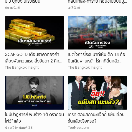
ม.3 บุกยิงในโรงเรียน
กลั่นแกล้ง-ทำร้าย ก่อนขโมยปืนปู่
ก่อเหตุ
สยามนิวส์
เดลินิวส์
GCAP GOLD เตือนราคาทองคำ
เปิดใจภารโรง! นาทีเห็นเด็ก 14 ถือ
เสี่ยงผันผวนแรง สั่งจับตา 2 ศึก
ปืนเดินผ่านหน้า ไร้ท่าทีตื่นกลัว
สำคัญ!
ก่อนหลบตำรวจขึ้นอีกอาคาร
The Bangkok Insight
The Bangkok Insight
ไม่มีปาฏิหาริย์ พบร่าง “เต้ ดรากอน
เกรท ตอบสถานะเเจ็คกี้ ขยับเลื่อน
ไฟว์” แล้ว
ขั้นเเล้วจริงหรอ?
ข่าวเวิร์คพอยท์ 23
TeeNee.com