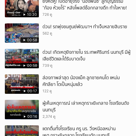
ยิ่งหดหู่! เปิดอายุจริง “น้องพั๊นซ์“ ลูกบุญธรรม
“ก้อง ห้วยไร่” หลังโพสต์ช็อกกลางดึก ทำใจหาย!
10:30
726 ดู
ด่วน! รถพุ่งชนศูนย์พัฒนาฯ ทำเจ็บหลายสิบราย
562 ดู
00:58
ด่วน! เกิดเหตุยิงภายใน รร.เทพศิรินทร์ นนทบุรี มีผู้
เสียชีวิตและได้รับบาดเจ็บ
00:58
739 ดู
ส่องภาพล่าสุด น้องแม็ค ลูกชายคนโต แหม่ม
คัทลียา โตเป็นหนุ่มแล้ว
00:17
122 ดู
ผู้เห็นเหตุการณ์ เล่าเหตุกราxยิxกลาง โรงเรียนดัง
นนทบุรี
00:16
2,374 ดู
แตกตื่นทั้งโรงเรียน ครู นร. วิ่งหนีอลหม่าน
เหตุ.กราxยิxกลาง โรงเรียนดัง นนทบุรี