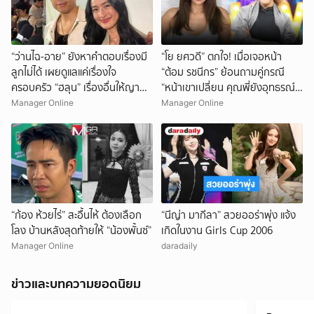
“ว่านไฉ-อาย” ยังหาคำตอบเรื่องมี
“โย ยศวดี” ตกใจ! เมื่อเจอหน้า
ลูกไม่ได้ เผยดูแลแค่เรื่องใจ
“ต้อม รชนีกร” ย้อนถามคู่กรณี
ครอบครัว “ฮลุน” เรื่องอื่นให้ญาติ
“หน้าเขาเปลี่ยน คุณพี่ยังอุทธรณ์
ดำเนินการต่อ
อีกเหรอ?“
Manager Online
Manager Online
“ก้อง ห้วยไร่” สะอื้นไห้ ต้องเลือก
“นีญ่า มากีลา” สวยออร่าพุ่ง แจ้ง
โลง บ้านหลังสุดท้ายให้ “น้องพั้นซ์”
เกิดในงาน Girls Cup 2006
Manager Online
daradaily
ข่าวและบทความยอดนิยม