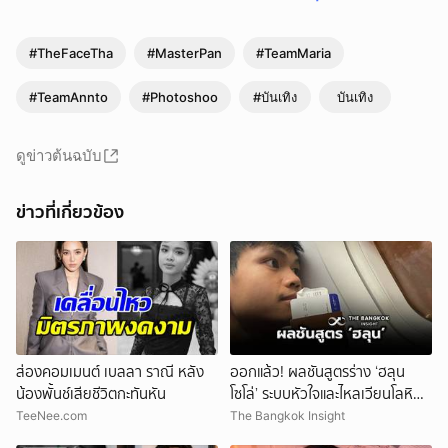
#TheFaceTha
#MasterPan
#TeamMaria
#TeamAnnto
#Photoshoo
#บันเทิง
บันเทิง
ดูข่าวต้นฉบับ
ข่าวที่เกี่ยวข้อง
ส่องคอมเมนต์ เบลลา ราณี หลัง
ออกแล้ว! ผลชันสูตรร่าง ‘ฮลุน
น้องพั้นช์เสียชีวิตกะทันหัน
โซโล่’ ระบบหัวใจและไหลเวียนโลหิต
ล้มเหลว
TeeNee.com
The Bangkok Insight