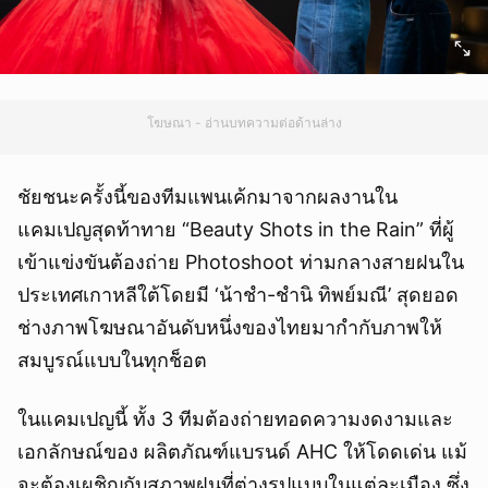
โฆษณา - อ่านบทความต่อด้านล่าง
ชัยชนะครั้งนี้ของทีมแพนเค้กมาจากผลงานใน
แคมเปญสุดท้าทาย “Beauty Shots in the Rain” ที่ผู้
เข้าแข่งขันต้องถ่าย Photoshoot ท่ามกลางสายฝนใน
ประเทศเกาหลีใต้โดยมี ‘น้าชำ-ชํานิ ทิพย์มณี’ สุดยอด
ช่างภาพโฆษณาอันดับหนึ่งของไทยมากำกับภาพให้
สมบูรณ์แบบในทุกช็อต
ในแคมเปญนี้ ทั้ง 3 ทีมต้องถ่ายทอดความงดงามและ
เอกลักษณ์ของ ผลิตภัณฑ์แบรนด์ AHC ให้โดดเด่น แม้
จะต้องเผชิญกับสภาพฝนที่ต่างรูปแบบในแต่ละเมือง ซึ่ง