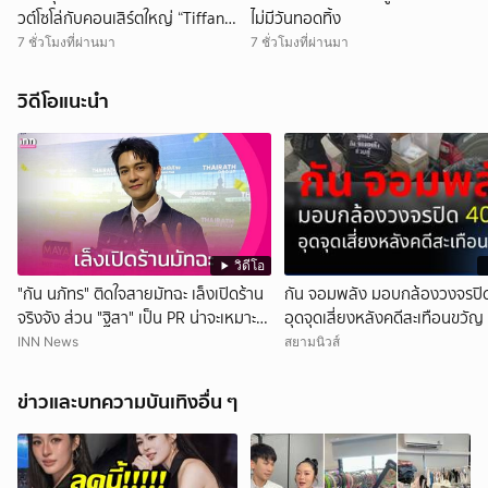
วต์โซโล่กับคอนเสิร์ตใหญ่ “Tiffany
ไม่มีวันทอดทิ้ง
Young: Edge of Calm Tour in
7 ชั่วโมงที่ผ่านมา
7 ชั่วโมงที่ผ่านมา
Bangkok” ตุลานี้!
วิดีโอแนะนำ
วิดีโอ
"กัน นภัทร" ติดใจสายมัทฉะ เล็งเปิดร้าน
กัน จอมพลัง มอบกล้องวงจรปิด
จริงจัง ส่วน "ฐิสา" เป็น PR น่าจะเหมาะ
อุดจุดเสี่ยงหลังคดีสะเทือนขวัญ
กว่า
INN News
สยามนิวส์
ข่าวและบทความบันเทิงอื่น ๆ