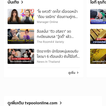
บันเทิง
ไอที ธุรกิ
“โย ยศวดี” ตกใจ! เมื่อเจอหน้า
“ต้อม รชนีกร” ย้อนถามคู่กรณี
“หน้าเขาเปลี่ยน คุณพี่ยัง
Manager Online
อุทธรณ์อีกเหรอ?“
ลือสนั่น! "ดิว อริสรา" จด
ทะเบียนสมรส "วู้ดดี้" แล้ว
แฟนๆ จับตาข่าวดีอีกเด้ง
The Room44 Variety
ปิดฉากรัก นักร้องหนุ่มยอมรับ
โสดมา 6 เดือนเเล้ว ยันไร้มือที่
สาม
News In Thailand
ดูเพิ่ม
ดูเพิ่มเติม tvpoolonline.com