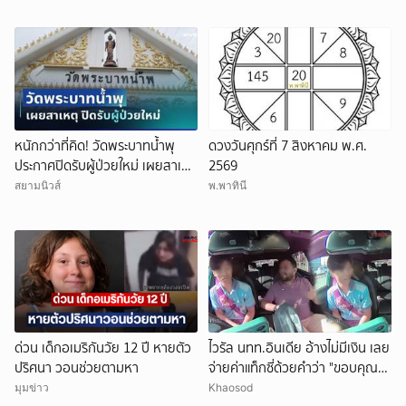
หนักกว่าที่คิด! วัดพระบาทน้ำพุ
ดวงวันศุกร์ที่ 7 สิงหาคม พ.ศ.
ประกาศปิดรับผู้ป่วยใหม่ เผยสาเหตุ
2569
สุดสะเทือนใจ
สยามนิวส์
พ.พาทินี
ด่วน เด็กอเมริกันวัย 12 ปี หายตัว
ไวรัล นทท.อินเดีย อ้างไม่มีเงิน เลย
ปริศนา วอนช่วยตามหา
จ่ายค่าแท็กซี่ด้วยคำว่า "ขอบคุณ"
คนขับอึ้ง แห่วิจารณ์
มุมข่าว
Khaosod