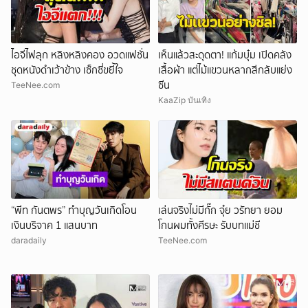
ไอจีไฟลุก หลิงหลิงคอง อวดแฟชั่น
เห็นแล้วสะดุดตา! แก้มบุ๋ม เปิดคลัง
ชุดหนังดำเว้าข้าง เซ็กซี่ขยี้ใจ
เสื้อผ้า แต่ไม้แขวนหลากสีกลับแย่ง
ซีน
TeeNee.com
KaaZip บันเทิง
“พีท กันตพร” ทำบุญวันเกิดโอน
เล่นจริงไม่มีกั๊ก จุ๋ย วรัทยา ยอม
เงินบริจาค 1 แสนบาท
โกนผมทั้งศีรษะ รับบทแม่ชี
daradaily
TeeNee.com