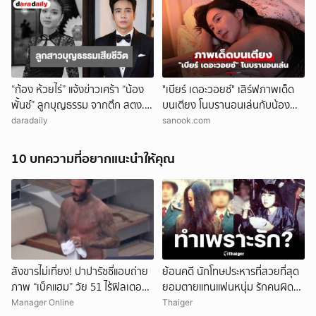
“ก้อง ห้วยไร่” แจ้งข่าวเศร้า “น้อง
"เบียร์ เดอะวอยซ์" เสิร์ฟภาพเด็ด
พั้นช์” ลูกบุญธรรม จากตึก สตง.
บนเตียง โนบรานอนเล่นกับน้อง
ถล่ม เสียชีวิตแล้ว
หมาสุดชิล
daradaily
sanook.com
10 บทความที่อยากแนะนำให้คุณ
ยกเลิก
สังขารไม่เที่ยง! ปาปารัซซี่แอบถ่าย
ย้อนคดี นักโทษประหารที่สวยที่สุด
ภาพ “เบ็คแฮม” วัย 51 ไร้ฟิลเตอร์
ยอมตายแทนแฟนหนุ่ม รักคนผิด
เผยให้เห็นผมบาง-ศีรษะล้าน
ชีวิตดิ่งเหว
Manager Online
Thaiger