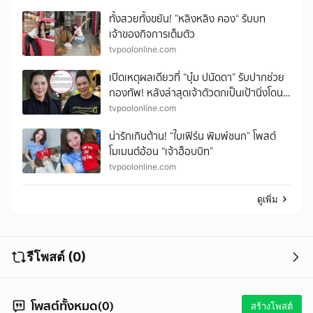
ทั้งสวยทั้งขยัน! ”หลิงหลิง คอง“ รับบท
เจ้าของกิจการเต็มตัว
tvpoolonline.com
เปิดเหตุผลเดียวที่ “บุ๋ม ปนัดดา” รับปากช่วย
กองทัพ! หลังล่าสุดเจ้าตัวตกเป็นเป้านิ่งโดน
โจมตี ทั้งที่ยังไม่ทันปฏิบัติหน้าที่โฆษก ศบ.ทก.
tvpoolonline.com
จิตอาสาแม้แต่ครั้งเดียว..?
น่ารักเกินต้าน! “ใบเฟิร์น พิมพ์ชนก” โพสต์
โมเมนต์อ้อน “เจ้าฮ็อบบิท”
tvpoolonline.com
ดูเพิ่ม
รีโพสต์ (0)
โพสต์ทั้งหมด(0)
สร้างโพสต์