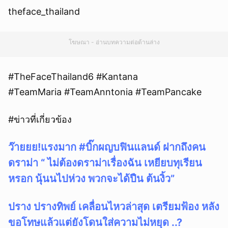
theface_thailand
โฆษณา - อ่านบทความต่อด้านล่าง
#TheFaceThailand6 #Kantana
#TeamMaria #TeamAnntonia #TeamPancake
#ข่าวที่เกี่ยวข้อง
ว๊ายยย!แรงมาก #บิ๊กผญบฟินแลนด์ ฝากถึงคน
ดราม่า “ ไม่ต้องดราม่าเรื่องฉัน เหยียบทุเรียน
หรอก นุ้นนไปห่วง พวกจะได้ปืน ต้นงิ้ว”
ปราง ปรางทิพย์ เคลื่อนไหวล่าสุด เตรียมฟ้อง หลัง
ขอโทษแล้วแต่ยังโดนใส่ความไม่หยุด ..?