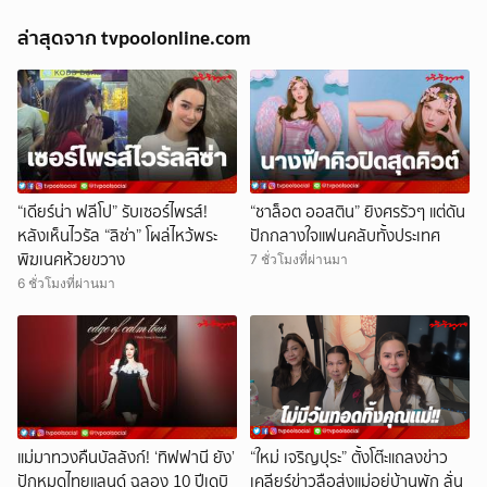
ล่าสุดจาก tvpoolonline.com
“เดียร์น่า ฟลีโป” รับเซอร์ไพรส์!
“ชาล็อต ออสติน” ยิงศรรัวๆ แต่ดัน
หลังเห็นไวรัล “ลิซ่า” โผล่ไหว้พระ
ปักกลางใจแฟนคลับทั้งประเทศ
พิฆเนศห้วยขวาง
7 ชั่วโมงที่ผ่านมา
6 ชั่วโมงที่ผ่านมา
แม่มาทวงคืนบัลลังก์! ‘ทิฟฟานี ยัง’
“ใหม่ เจริญปุระ” ตั้งโต๊ะแถลงข่าว
ปักหมุดไทยแลนด์ ฉลอง 10 ปีเดบิ
เคลียร์ข่าวลือส่งแม่อยู่บ้านพัก ลั่น