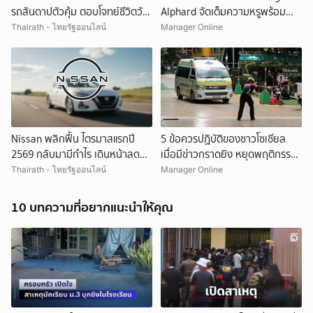
รถสันดาปตัวคุ้ม ตอบโจทย์ชีวิตวัย
Alphard จัดเต็มความหรูพร้อม
เกษียณ 60+"
เครื่องชงเอสเปรสโซในรถ
Thairath - ไทยรัฐออนไลน์
Manager Online
ยกเลิก
Nissan พลิกฟื้น ไตรมาสแรกปี
5 ข้อควรปฏิบัติของชาวโซเชียล
2569 กลับมามีกำไร เดินหน้าลด
เมื่อมีข่าวกราดยิง หยุดพฤติกรรม
ต้นทุนฝ่าวิกฤตตลาดจีน
เลียนแบบ
Thairath - ไทยรัฐออนไลน์
Manager Online
10 บทความที่อยากแนะนำให้คุณ