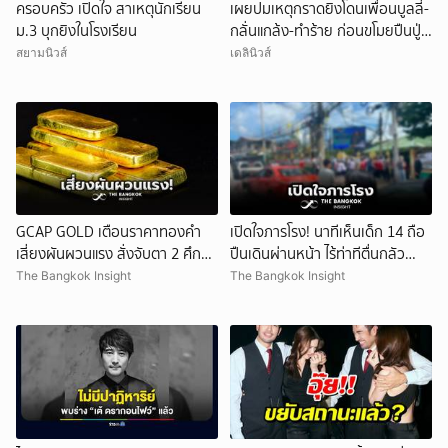
ครอบครัว เปิดใจ สาเหตุนักเรียน
เผยปมเหตุกราดยิงโดนเพื่อนบูลลี่-
ม.3 บุกยิงในโรงเรียน
กลั่นแกล้ง-ทำร้าย ก่อนขโมยปืนปู่
ก่อเหตุ
สยามนิวส์
เดลินิวส์
GCAP GOLD เตือนราคาทองคำ
เปิดใจภารโรง! นาทีเห็นเด็ก 14 ถือ
เสี่ยงผันผวนแรง สั่งจับตา 2 ศึก
ปืนเดินผ่านหน้า ไร้ท่าทีตื่นกลัว
สำคัญ!
ก่อนหลบตำรวจขึ้นอีกอาคาร
The Bangkok Insight
The Bangkok Insight