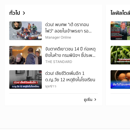
ทั่วไป
ไลฟ์สไตล
ด่วน! พบศพ "เต้ ดรากอน
ไฟว์" ลอยในเจ้าพระยา รอ
แพทย์นิติเวช-ตร.มาตรวจสอบ
Manager Online
จับตาคดีเยาวชน 14 ปี ก่อเหตุ
ยิงในห้าง กรมพินิจฯ ชี้ประพฤติ
ดี-รับการรักษาต่อเนื่อง ประเมิน
THE STANDARD
ปล่อยตัว
ด่วน! เสียชีวิตเพิ่มอีก 1
ด.ญ.วัย 12 เหตุยิงในโรงเรียน
มุมข่าว
ดูเพิ่ม