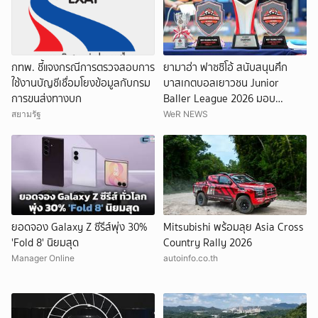
กทพ. ชี้แจงกรณีการตรวจสอบการ
ยามาฮ่า ฟาซซิโอ้ สนับสนุนศึก
ใช้งานบัญชีเชื่อมโยงข้อมูลกับกรม
บาสเกตบอลเยาวชน Junior
การขนส่งทางบก
Baller League 2026 มอบ
FAZZIO Hybrid Lite แก่ดาวรุ่งผู้
สยามรัฐ
WeR NEWS
คว้าตำแหน่ง Top Scorer ประจำ
ทัวร์นาเมนต์
ยอดจอง Galaxy Z ซีรีส์พุ่ง 30%
Mitsubishi พร้อมลุย Asia Cross
'Fold 8' นิยมสุด
Country Rally 2026
Manager Online
autoinfo.co.th