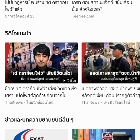
ไม่มีปาฏิหาริย์ พบร่าง “เต้ ดรากอน
เกรท ตอบสถานะเเจ็คกี้ ขยับเลื่อน
ไฟว์” แล้ว
ขั้นเเล้วจริงหรอ?
ข่าวเวิร์คพอยท์ 23
TeeNee.com
วิดีโอแนะนำ
วิดีโอ
ช็อก! "เต้ ดราก้อนไฟว์" เสียชีวิตแล้ว ยิ่ง
เปิดภาพล่าสุด “ตชด.นำทัพ” ยิ่
เศร้า! เปิดโพสต์สุดท้ายก่อนจากไป
หลังคดีเงียบ ก่อนปรากฎตัวล่าสุ
หดหู่?!
ThaiNews - ไทยนิวส์ออนไลน์
ThaiNews - ไทยนิวส์ออนไลน์
ข่าวและบทความยานยนต์อื่น ๆ