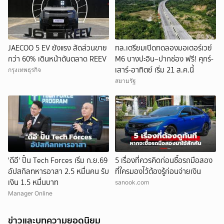
JAECOO 5 EV ยังแรง สัดส่วนขาย
ทล.เตรียมเปิดทดลองมอเตอร์เวย์
กว่า 60% เดินหน้าดันตลาด REEV
M6 บางปะอิน–ปากช่อง ฟรี! ศุกร์-
เสาร์-อาทิตย์ เริ่ม 21 ส.ค.นี้
กรุงเทพธุรกิจ
สยามรัฐ
'ดีอี' ปั้น Tech Forces เริ่ม ก.ย.69
5 เรื่องที่ควรคิดก่อนซื้อรถมือสอง
อัปสกิลทหารอาสา 2.5 หมื่นคน รับ
ที่ใครมองไว้ต้องรู้ก่อนจ่ายเงิน
เงิน 1.5 หมื่นบาท
sanook.com
Manager Online
ข่าวและบทความยอดนิยม