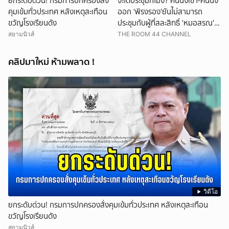
ยกระดับด่วน! กรมการปกครองสั่ง
จะได้ประชุมกี่โมง? คนนึงเข้า-คนนึง
คุมเข้มทั่วประเทศ หลังเหตุสะเทือน
ออก 'พิรงรอง'ยันไม่สามารถ
ขวัญโรงเรียนดัง
ประชุมกับผู้ที่สละสิทธิ์ 'หมอสรณ'ชี้
ไม่มีใครสั่งให้ผมหยุดปฏิบัติหน้าที่
สยามนิวส์
THE ROOM 44 CHANNEL
คลิปมาใหม่ ห้ามพลาด !
วิดีโอ
ยกระดับด่วน! กรมการปกครองสั่งคุมเข้มทั่วประเทศ หลังเหตุสะเทือน
ขวัญโรงเรียนดัง
สยามนิวส์