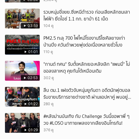
รวบหนุ่มขี่จยย.ซิ่งหนีตำรวจ ก่อนเสียหลักชนเสา
ไฟฟ้า ยึดไอซ์ 1.1 กก. ยาบ้า 61 เม็ด
03:59
104 ดู
PM2.5 ทะลุ 700 ไฟไหม้โรงงานรีไซเคิลยางเก่า
บ้านบึง ควันดำพวยพุ่งต่อเนื่องหลายชั่วโมง
01:01
110 ดู
"กานต์ ทศน" รับตั้งหลักเยอะหลังเลิก "แพมมี่" ไม่
ขอลงสาเหตุ คุยกันได้เหมือนเดิม
02:53
302 ดู
สืบ ตม.1 แฝงตัวจับหนุ่มยูกันดา อดีตนักฟุตบอล
รับขายบริการชายต่างชาติ ผ่านแอปหาคู่ พบอยู่
เกินกำหนดอนุญาต
01:22
280 ดู
#หลังม่านบันเทิง กับ Challenge วันนี้ขอพาพี่ ๆ
วง #LOSO มาทายเพลงจากเสียงอินโทรกัน!
01:29
376 ดู