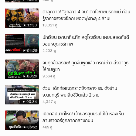
ตาลุกวาว! "ลูกสาว 4 คน" ตัดใจขายมรดกแม่ ก่อน
รู้ราคาจริงยิ่งช็อก! ยอดพุ่งทะลุ 4 ล้าน!
17:33
13,021 ดู
นักเรียน เล่านาทีระทึกเหตุโรงเรียน เผยปลอดภัยดี
วอนหยุดแชร์ภาพ
04:28
2,203 ดู
จบทุกข้อสงสัย! ทูตจีนพูดแล้ว กรณีข่าว ส่งอาวุธ
ให้กัมพูชา
00:29
9,564 ดู
ด่วน! เด็กก่อเหตุกราดยิงกลาง รร. ดังย่าน
จ.นนทบุรี พบเสียชีวิตแล้ว 2 ราย
00:34
4,347 ดู
เปิดคลิปนาทีโหด! เจ้าของสุนัขรับไม่ได้ หลังเห็น
ลาบราดอร์ถูกลากกลางถนน
05:52
469 ดู