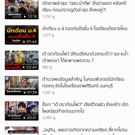
เปิดภาพล่าสุด “ตชด.นำทัพ” ยิ่งน่าสลด! หลังคดี
เงียบ ก่อนปรากฎตัวล่าสุด ยิ่งหดหู่?!
13:18
1,353 ดู
นักเรียน ม.4 กอดกันดิ่งชั้น 6 โรงเรียนดังสายไหม
1,277 ดู
01:44
เต้ ดราก้อนไฟว์ มีหินปริศนาถ่วงกระเป๋า? ลอ-ยน้ำ
เจ้าพระยา ใต้สะพานพระราม 7
03:46
982 ดู
ตำรวจพบข้อมูลสำคัญ ในคอมพิวเตอร์นักเรียน
ก่อเหตุ ยิงในโรงเรียนเทพศิรินทร์ นนทบุรี
01:29
1,367 ดู
ช็อก! "เต้ ดราก้อนไฟว์" เสียชีวิตแล้ว ยิ่งเศร้า! เปิด
โพสต์สุดท้ายก่อนจากไป
05:41
3,960 ดู
_อนุทิน_ เผยอาจเกิดจากความเครียด ชี้หากไม่จบ