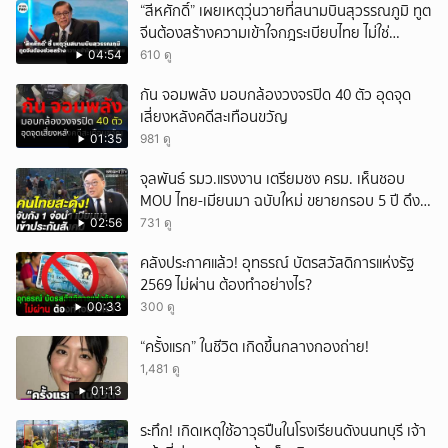
“สีหศักดิ์” เผยเหตุวุ่นวายที่สนามบินสุวรรณภูมิ ทูต
จีนต้องสร้างความเข้าใจกฎระเบียบไทย ไม่ใช่
ปกป้องฝ่ายจีนเพียงอย่างเดียว
04:54
610 ดู
กัน จอมพลัง มอบกล้องวงจรปิด 40 ตัว อุดจุด
เสี่ยงหลังคดีสะเทือนขวัญ
01:35
981 ดู
จุลพันธ์ รมว.แรงงาน เตรียมชง ครม. เห็นชอบ
MOU ไทย-เมียนมา ฉบับใหม่ ขยายกรอบ 5 ปี ดึง
แรงงานเข้าระบบ
02:56
731 ดู
คลังประกาศแล้ว! อุทธรณ์ บัตรสวัสดิการแห่งรัฐ
2569 ไม่ผ่าน ต้องทำอย่างไร?
00:33
300 ดู
“ครั้งแรก” ในชีวิต เกิดขึ้นกลางกองถ่าย!
1,481 ดู
01:13
ระทึก! เกิดเหตุใช้อาวุธปืuในโรงเรียนดังนนทบุรี เจ้า