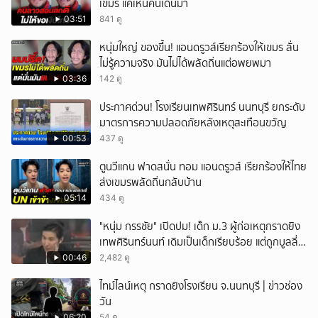
เขมร แค่เห็นคนเดินมา
03:51
841 ดู
หนุ่มใหญ่ ของขึ้น! แอนดรูวส์เรียกร้องให้เขมร ลั่น
ไม่รู้ความจริง มันไม่ได้พลัดถิ่นแต่อพยพมา
03:36
142 ดู
ประกาศด่วน! โรงเรียนเทพศิรินทร์ นนทบุรี ยกระดับ
มาตรการความปลอดภัยหลังเหตุสะเทือนขวัญ
00:53
437 ดู
ตูนวีแกน ฟาดสนั่น ทอม แอนดรูวส์ เรียกร้องให้ไทย
ส่งเขมรพลัดถิ่นกลับบ้าน
05:14
434 ดู
"หนุ่ม กรรชัย" เปิดปม! เด็ก ม.3 ผู้ก่อเหตุกราดยิง
เทพศิรินทร์นนท์ เดิมเป็นเด็กเรียบร้อย แต่ถูกบูลลี่
หนัก คาดแรงกดดันสะสมกลายเป็นแรงแค้น จนก่อ
00:46
2,482 ดู
เหตุสลด
ไทม์ไลน์เหตุ กราดยิงโรงเรียน จ.นนทบุรี | ข่าวช่อง
วัน
06:20
54 ดู