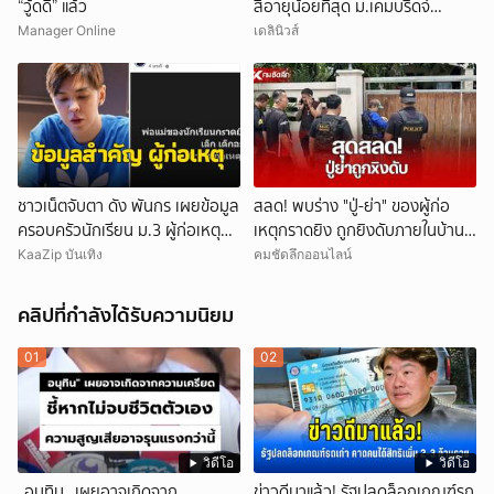
“วู้ดดี้” แล้ว
สีอายุน้อยที่สุด ม.เคมบริดจ์
ประกาศลาออกหลังเผชิญข้อกล่าว
Manager Online
เดลินิวส์
หาคัดลอกผลงาน
ชาวเน็ตจับตา ดัง พันกร เผยข้อมูล
สลด! พบร่าง "ปู่-ย่า" ของผู้ก่อ
ครอบครัวนักเรียน ม.3 ผู้ก่อเหตุ
เหตุกราดยิง ถูกยิงดับภายในบ้าน
และที่มาอาวุธ
พัก
KaaZip บันเทิง
คมชัดลึกออนไลน์
คลิปที่กำลังได้รับความนิยม
01
02
วิดีโอ
วิดีโอ
_อนุทิน_ เผยอาจเกิดจาก
ข่าวดีมาแล้ว! รัฐปลดล็อกเกณฑ์รถ