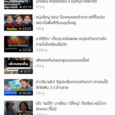
นักเรียน เหตุโรงเรียน จ.นนทบุรี เร่งผ่าตัด
03:19
573 ดู
หนุ่มใหญ่ ตอบ! ป๋องคนของตำรวจ แต่ที่โดนจับ
เพราะในพื้นที่เริ่มจะคุมไม่อยู่
03:53
182 ดู
นาทีชีวิต ! เด็กนร.หนีอพยพ เหตุคนร้ายกราxยิx
ภายในโรงเรียนชื่อดัง
00:20
2,363 ดู
เพิ่งเคยเห็นคลอดลูกบนมอเตอร์ไซค์
619 ดู
01:11
ข่าวดีมาแล้ว! รัฐปลดล็อกเกณฑ์รถเก่า คาดคนได้
สิทธิเพิ่ม 2-3 ล้านราย
00:42
331 ดู
เมื่อ "แม่ตั๊ก" มาเยี่ยม "เจ๊ใหญ่" ถึงเตียง แม้น้ำตา
สักหยด ก็ไม่มี
00:54
2,324 ดู