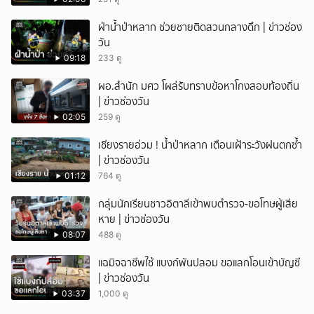
ฝ่าน้ำป่าหลาก ช่วยชายติดสวนกลางดึก | ข่าวช่อง
วัน
09:18
233 ดู
ผอ.สำนัก มศว โผล่รับทราบข้อหาโกงสอบท้องถิ่น
| ข่าวช่องวัน
02:05
259 ดู
เชียงรายอ่วม ! น้ำป่าหลาก เตือนเฝ้าระวังฝนตกซ้ำ
| ข่าวช่องวัน
01:12
764 ดู
กลุ่มนักเรียนชาวอิตาลีเข้าพบตำรวจ-ขอโทษผู้เสีย
หาย | ข่าวช่องวัน
08:07
488 ดู
แฉมิจฉาชีพใช้ แบงก์พันปลอม ขอแลกโอนเข้าบัญชี
| ข่าวช่องวัน
03:37
1,000 ดู