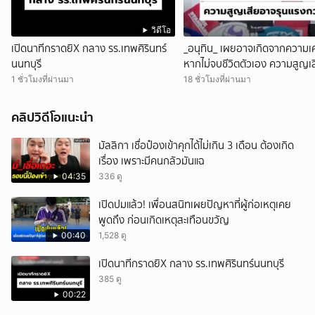
วิดีโอ
เปิดนาทีกราดยิX กลาง รร.เทพศิรินทร์
_อนุทิน_ เผยอาจเกิดจากความเคร
นนทบุรี
หากไม่จบชีวิตตัวเอง ความสูญเ
รุนแรงกว่านี้
1 ชั่วโมงที่ผ่านมา
18 ชั่วโมงที่ผ่านมา
คลิปวิดีโอแนะนำ
มัลลิกา เชื่อป๋องเข้าคุกได้ไม่เกิน 3 เดือน ต้องเกิด
เรื่อง เพราะมีคนกลัวมันแฉ
04:35
336 ดู
เปิดปมแล้ว! เพื่อนสนิทเผยปัญหาที่ผู้ก่อเหตุเคย
พูดถึง ก่อนเกิดเหตุสะเทือนขวัญ
00:40
1,528 ดู
เปิดนาทีกราดยิX กลาง รร.เทพศิรินทร์นนทบุรี
385 ดู
00:22