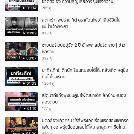
ชีวิตตัวเอง ความสูญเสียอาจรุนแรงกว่านี้
01:34
282 ดู
สุดเศร้า! พบร่าง "เต้ ดราก้อนไฟว์" เสียชีวิตใน
แม่น้ำเจ้าพระยา
01:09
838 ดู
ชายนอร์เวย์อยู่วัด 2 ปี อ้างพาสปอร์ตหาย | ข่าว
ช่องวัน
03:07
322 ดู
นาทีระทึก! เด็กนักเรียนหมอบใต้โต๊ะ หลังเกิดเหตุยิง
กันในโรงเรียน
01:33
1,204 ดู
เปิดนาที!เก๋งพุ่งชนศูนย์พัฒนาเด็กเล็กบ้านหนอง
สองตอน
01:10
177 ดู
ปิดกล้องแล้วครับ ซีรีส์พระเอกเรื่องแรกของแพทริค
แฟนๆ ขอ พรุ่งนี้ออนเลยได้ไหม ล่าสุดเคาะชื่อไทย
แล้ว
03:00
450 ดู