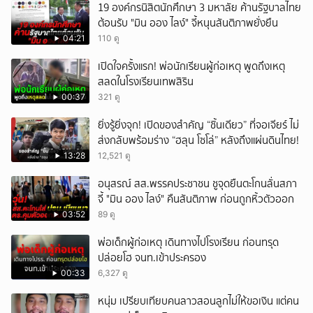
19 องค์กรนิสิตนักศึกษา 3 มหาลัย ค้านรัฐบาลไทย
ต้อนรับ "มิน ออง ไลง์" จี้หนุนสันติภาพยั่งยืน
04:21
110 ดู
เปิดใจครั้งแรก! พ่อนักเรียนผู้ก่อเหตุ พูดถึงเหตุ
สลดในโรงเรียนเทพสิริน
00:37
321 ดู
ยิ่งรู้ยิ่งจุก! เปิดของสำคัญ “ชิ้นเดียว” ที่จอเจียร์ ไม่
ส่งกลับพร้อมร่าง “ฮลุน โซโล่” หลังถึงแผ่นดินไทย!
13:28
12,521 ดู
อนุสรณ์ สส.พรรคประชาชน ชูจุดยืนตะโกนลั่นสภา
จี้ "มิน ออง ไลง์" คืนสันติภาพ ก่อนถูกหิ้วตัวออก
03:52
89 ดู
พ่อเด็กผู้ก่อเหตุ เดินทางไปโรงเรียน ก่อนทรุด
ปล่อยโฮ จนท.เข้าประครอง
00:33
6,327 ดู
หนุ่ม เปรียบเทียบคนลาวสอนลูกไม่ให้ขอเงิน แต่คน