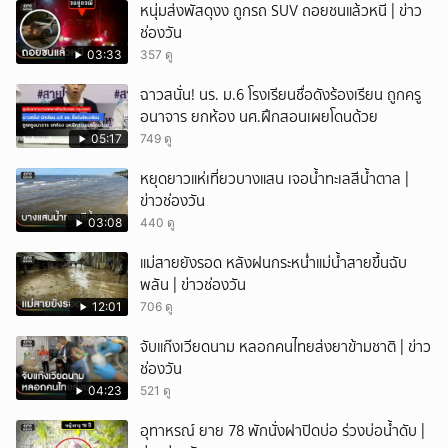
หนุ่มส่งพัสดุงง ถูกรถ SUV ถอยชนแล้วหนี | ข่าว
ยกเลิก
ช่องวัน
03:33
357 ดู
ฉาวสนั่น! นร. ม.6 โรงเรียนชื่อดังร้องเรียน ถูกครู
อนาจาร ยกห้อง นศ.ฝึกสอนเผยโดนด้วย
05:17
749 ดู
หยุดยาวแห่เที่ยวบางแสน เจอน้ำทะเลสีน้ำตาล |
ข่าวช่องวัน
03:08
440 ดู
แม่สายยังรอด หลังฝนกระหน่ำแม่น้ำสายขึ้นฉับ
พลัน | ข่าวช่องวัน
12:01
706 ดู
จับแก๊งเวียดนาม หลอกคนไทยส่งยาข้ามชาติ | ข่าว
ช่องวัน
04:23
521 ดู
อุทาหรณ์ ยาย 78 พักนั่งฝาปิดบ่อ ร่วงบ่อน้ำดับ |