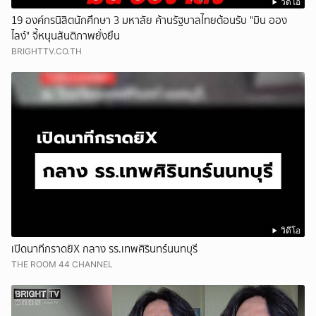
วิดีโอ
19 องค์กรนิสิตนักศึกษา 3 มหาลัย ค้านรัฐบาลไทยต้อนรับ "มิน ออง
ไลง์" จี้หนุนสันติภาพยั่งยืน
BRIGHTTV.CO.TH
วิดีโอ
เปิดนาทีกราดยิX กลาง รร.เทพศิรินทร์นนทบุรี
THE ROOM 44 CHANNEL