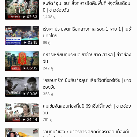
สะพัด "ฮุน เซน" สั่งทหารยึดคืนพื้นที่ 4จุดสิ้นเดือน
นี้ | ข่าวช่องวัน
07:33
1,438 ดู
เร่งหา ประมงตกเรือกลางทะเล รอด 1 หาย 1 | เนชั่
นทั่วไทย
02:15
66 ดู
ทหารเหยียบทุ่นระเบิด ขาซ้ายขาด-สาหัส | ข่าวช่อง
วัน
05:32
242 ดู
"ครอบครัว" ยืนยัน "ฮลุน" เสียชีวิตที่จอร์เจีย | ข่าว
ช่องวัน
09:36
358 ดู
คุมเข้มจัดสอบท้องถิ่นปี 69 เชื่อไร้โกงซ้ำ | ข่าวช่อง
วัน
04:44
791 ดู
"อนุทิน" แจง 7 มาตรการ ลุยคดีทุจริตสอบท้องถิ่น