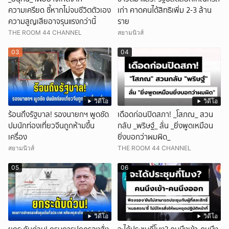
ความเครียด ชี้หากไม่จบชีวิตตัวเอง
เก่า คาดคนได้สิทธิเพิ่ม 2-3 ล้าน
ความสูญเสียอาจรุนแรงกว่านี้
ราย
THE ROOM 44 CHANNEL
สยามนิวส์
03
04
วิดีโอ
วิดีโอ
ร้อนถึงรัฐบาล! รองนายกฯ พูดชัด
เดือดก่อนปิดสภา! _โสภณ_ สวน
ปมนักท่องเที่ยวจีนถูกห้ามขึ้น
กลับ _พริษฐ์_ ลั่น _ยิ่งพูดเหมือน
เครื่อง
ยิ่งบอกว่าผมผิด_
สยามนิวส์
THE ROOM 44 CHANNEL
05
06
วิดีโอ
วิดีโอ