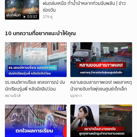
ฝนถล่มเหนือ ทำน้ำป่าหลากท่วมฉับพลัน | ข่าว
ช่องวัน
03:57
279 ดู
10 บทความที่อยากแนะนำให้คุณ
รร.เซนต์คาเบรียล แถลงการณ์ ปม
หลานยอมสารภาพเอง! เผยสาเหตุ
นักเรียนรุ่นพี่ หลังมีคลิปว่อน
น้าชายขับเก๋งพุ่งชนศูนย์เด็กเล็ก
สยามนิวส์
มุมข่าว