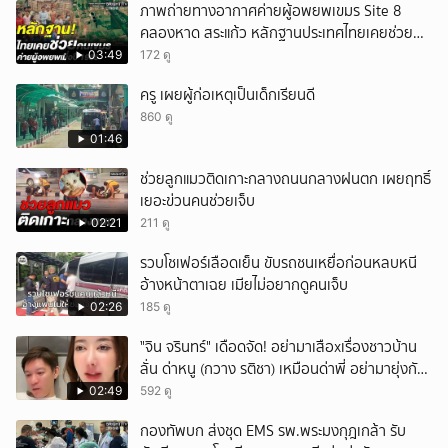
ภาพถ่ายทางอากาศค่ายผู้อพยพเขมร Site 8
คลองหาด สระแก้ว หลักฐานประเทศไทยเคยช่วยคน
เขมร
03:49
172 ดู
ครู เผยผู้ก่อเหตุเป็นเด็กเรียนดี
860 ดู
01:46
ช่วยลูกแมวติดเกาะกลางถนนกลางฝนตก เผยฤทธิ์
เยอะข่วนคนช่วยเจ็บ
02:21
211 ดู
รวบโชเฟอร์เลือดเย็น ขับรถชนเหยื่อก่อนหลบหนี
อ้างหน้าตาเฉย เมียไม่อยากดูคนเจ็บ
02:26
185 ดู
ั่"จิน จรินทร์" เดือดจัด! อย่ามาเสือxเรื่องชาวบ้าน
ลั่น ด่าหนู (กวาง รติชา) เหมือนด่าพี่ อย่ามายุ่งกับ
คนของผม จบ!!!
02:49
592 ดู
กองทัพบก ส่งชุด EMS รพ.พระมงกุฎเกล้า รับ