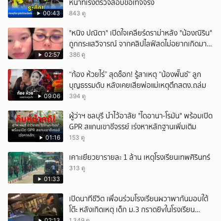
หน้าที่เร่งตรวจสอบข้อเท็จจริง
00:43
843 ดู
"หนิง ปณิตา" เปิดใจเคลียร์ดราม่าหลัง "น้องณิริน"
ถูกกระแสวิจารณ์ จากคลิปไลฟ์สดไม่อยากเกิดมา
หน้าเหมือนพ่อ
02:57
386 ดู
“ก้อง ห้วยไร่” สุดช็อก! รู้สาเหตุ “น้องพั๊นซ์“ ลูก
บุญธรรมดับ หลังเคยเสียพ่อแม่เหตุตึกสตง.ถล่ม
09:06
394 ดู
ผู้ว่าฯ ชลบุรี นำไว้อาลัย "ไดอานา-โรมัน" พร้อมเปิด
GPR สแกนเขาชีจรรย์ เร่งหาหลักฐานเพิ่มเติม
01:16
153 ดู
เคาะเยียวยารายละ 1 ล้าน เหตุโรงเรียนเทพศิรินทร์
313 ดู
01:33
เปิดนาทีชีวิต เพื่อนร่วมโรงเรียนผวาพากันมอบใต้
โต๊ะ หลังเกิดเหตุ เด็ก ม.3 กราดยิvในโรงเรียน
เทพศิรินทร์นนท์ แบบไม่เลือกหน้า เสียงปืนดังสนั่น
02:13
1,349 ดู