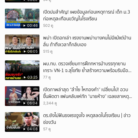
เปิดปมสำคัญ! เผยข้อมูลก่อนเหตุการณ์ เด็ก ม.3
ก่อเหตุสะเทือนขวัญในโรงเรียน
00:46
502 ดู
พม่า เปิดอกเล่า แรงงานพม่าบางคนไม่มีแม้แต่บ้าน
ลั่น ถ้าถึงเวลาก็กลับเอง
06:05
515 ดู
ผบ.ทบ. ตรวจเยี่ยมการฝึกทหารม้าบรรทุกยาน
เกราะ VN-1 จ.สุโขทัย ย้ำสร้างความพร้อมรับมือ
ทุกสถานการณ์
03:25
77 ดู
เปิดภาพล่าสุด “ลำไย ไหทองคำ” เปลี่ยนไป! อวบ
ขึ้นผิดตา แฟนคลับแห่ทัก “นายห้าง” เฉลยสาเหตุ
ชัด!
06:04
2,344 ดู
ตร.ยังไม่ฟันธงแรงจูงใจ เหตุสลดในโรงเรียน | ข่าว
ช่องวัน
04:08
57 ดู