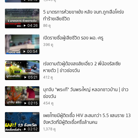
หวั่นไหว
5 มาตรการห้วยขาแข้ง หลัง จนท.ถูกเสือโคร่ง
ทำร้ายเสียชีวิต
04:26
86 ดู
เปิดรายชื่อผู้เสียชีวิต รอง ผอ.-ครู
396 ดู
00:54
เร่งตามตัวผู้ต้องสงสัยเอี่ยว 2 พี่น้องรัสเซีย
หายตัว | ข่าวช่องวัน
05:21
412 ดู
บุกจับ "พระเก๊" วันพระใหญ่ หลอกชาวบ้าน | ข่าว
ช่องวัน
02:15
454 ดู
เผยไทยมีผู้ติดเชื้อ HIV สะสมกว่า 5.5 แสนราย 13
จังหวัดที่มีผู้ติดเชื้อครึ่งล้านคน
02:52
1,378 ดู