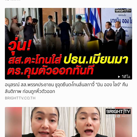
วิดีโอ
อนุสรณ์ สส.พรรคประชาชน ชูจุดยืนตะโกนลั่นสภาจี้ "มิน ออง ไลง์" คืน
สันติภาพ ก่อนถูกหิ้วตัวออก
BRIGHTTV.CO.TH