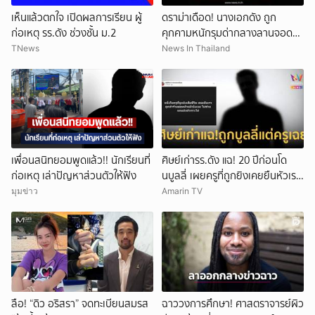
เห็นแล้วตกใจ เปิดผลการเรียน ผู้
ดราม่าเดือด! นางเอกดัง ถูก
ก่อเหตุ รร.ดัง ช่วงชั้น ม.2
คุกคามหนักรุมด่ากลางลานจอดรถ
(ข่าวต่างประเทศ)
TNews
News In Thailand
เพื่อนสนิทยอมพูดแล้ว!! นักเรียนที่
ศิษย์เก่ารร.ดัง แฉ! 20 ปีก่อนโด
ก่อเหตุ เล่าปัญหาส่วนตัวให้ฟัง
นบูลลี่ เผยครูที่ถูกยิงเคยยืนหัวเราะ
ใส่
มุมข่าว
Amarin TV
ลือ! “ดิว อริสรา” จดทะเบียนสมรส
ฉาววงการศึกษา! ศาสตราจารย์ผิว