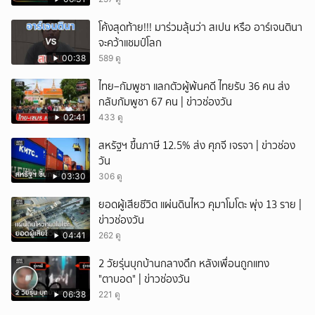
โค้งสุดท้าย!!! มาร่วมลุ้นว่า สเปน หรือ อาร์เจนตินา
จะคว้าแชมป์โลก
00:38
589 ดู
ไทย–กัมพูชา แลกตัวผู้พ้นคดี ไทยรับ 36 คน ส่ง
กลับกัมพูชา 67 คน | ข่าวช่องวัน
02:41
433 ดู
สหรัฐฯ ขึ้นภาษี 12.5% ส่ง ศุภจี เจรจา | ข่าวช่อง
วัน
03:30
306 ดู
ยอดผู้เสียชีวิต แผ่นดินไหว คุมาโมโตะ พุ่ง 13 ราย |
ข่าวช่องวัน
04:41
262 ดู
2 วัยรุ่นบุกบ้านกลางดึก หลังเพื่อนถูกแทง
"ตาบอด" | ข่าวช่องวัน
06:38
221 ดู