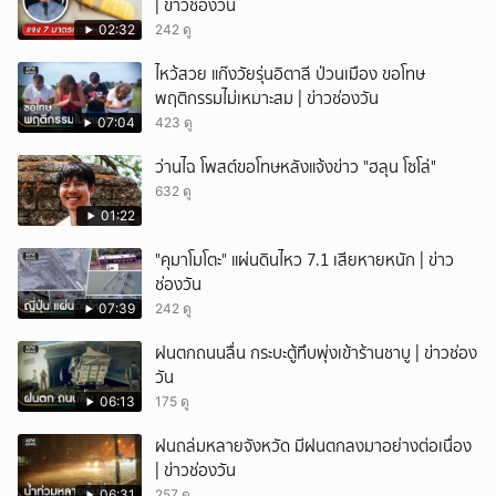
| ข่าวช่องวัน
02:32
242 ดู
ไหว้สวย แก๊งวัยรุ่นอิตาลี ป่วนเมือง ขอโทษ
พฤติกรรมไม่เหมาะสม | ข่าวช่องวัน
07:04
423 ดู
ว่านไฉ โพสต์ขอโทษหลังแจ้งข่าว "ฮลุน โซโล่"
632 ดู
01:22
"คุมาโมโตะ" แผ่นดินไหว 7.1 เสียหายหนัก | ข่าว
ช่องวัน
07:39
242 ดู
ฝนตกถนนลื่น กระบะตู้ทึบพุ่งเข้าร้านชาบู | ข่าวช่อง
วัน
06:13
175 ดู
ฝนถล่มหลายจังหวัด มีฝนตกลงมาอย่างต่อเนื่อง
| ข่าวช่องวัน
06:31
257 ดู