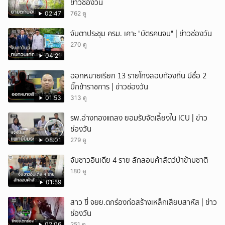
ข่าวช่องวัน
02:47
762 ดู
จับตาประชุม ครม. เคาะ "บัตรคนจน" | ข่าวช่องวัน
270 ดู
04:21
ออกหมายเรียก 13 รายโกงสอบท้องถิ่น มีชื่อ 2
บิ๊กข้าราชการ | ข่าวช่องวัน
01:53
313 ดู
รพ.อ่างทองแถลง ยอมรับจัดเลี้ยงใน ICU | ข่าว
ช่องวัน
08:01
279 ดู
จับชาวอินเดีย 4 ราย ลักลอบค้าสัตว์ป่าข้ามชาติ
180 ดู
01:59
สาว ขี่ จยย.ตกร่องก่อสร้างเหล็กเสียบสาหัส | ข่าว
ช่องวัน
02:06
251 ดู