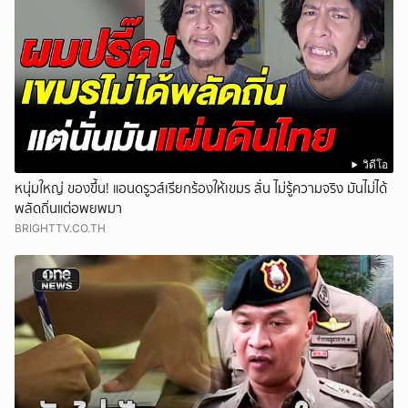
วิดีโอ
หนุ่มใหญ่ ของขึ้น! แอนดรูวส์เรียกร้องให้เขมร ลั่น ไม่รู้ความจริง มันไม่ได้
พลัดถิ่นแต่อพยพมา
BRIGHTTV.CO.TH