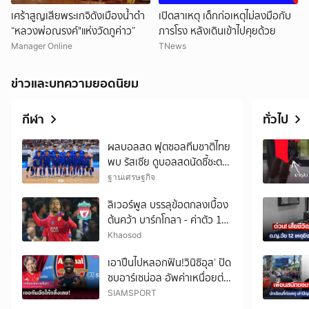
เศร้าสูญเสียพระเกจิดังเมืองน้ำดำ
เปิดสาเหตุ เด็กก่อเหตุไม่ลงมือกับ
“หลวงพ่อณรงค์"แห่งวัดภูค่าว”
ภารโรง หลังเดินเข้าไปคุยด้วย
Manager Online
TNews
ข่าวและบทความยอดนิยม
กีฬา
ทั่วไป
ผลบอลสด ฟุตซอลทีมชาติไทย
พบ รัสเซีย ดูบอลสดนัดชี้ชะตา
แชมป์ 20.30 น.
ฐานเศรษฐกิจ
ลิเวอร์พูล บรรลุข้อตกลงเบื้อง
ต้นคว้า บาร์กโกลา - ค่าตัว 128
ล้านยูโร
Khaosod
เอาปืนไปหลอกฟัน!วินิซิอุส’ ปัด
ซบอาร์เซน่อล อัพค่าเหนื่อยต่อ
สัญญาเรอัล มาดริด
SIAMSPORT