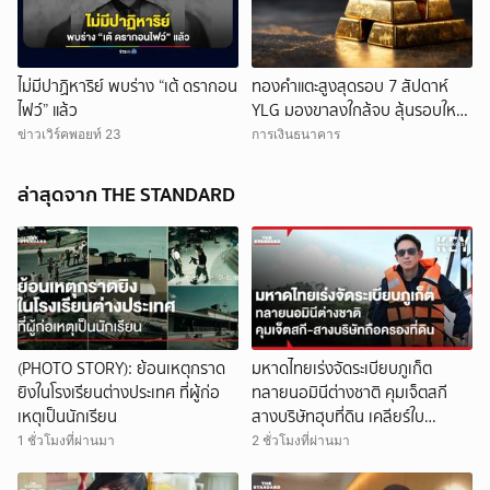
ไม่มีปาฏิหาริย์ พบร่าง “เต้ ดรากอน
ทองคำแตะสูงสุดรอบ 7 สัปดาห์
ไฟว์” แล้ว
YLG มองขาลงใกล้จบ ลุ้นรอบใหม่
แตะบาทละ 82,200 บาท
ข่าวเวิร์คพอยท์ 23
การเงินธนาคาร
ล่าสุดจาก THE STANDARD
(PHOTO STORY): ย้อนเหตุกราด
มหาดไทยเร่งจัดระเบียบภูเก็ต
ยิงในโรงเรียนต่างประเทศ ที่ผู้ก่อ
ทลายนอมินีต่างชาติ คุมเจ็ตสกี
เหตุเป็นนักเรียน
สางบริษัทฮุบที่ดิน เคลียร์ใบ
อนุญาตโรงแรมค้าง 7 ปี
1 ชั่วโมงที่ผ่านมา
2 ชั่วโมงที่ผ่านมา