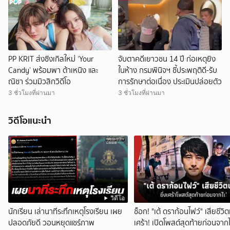
PP KRIT ส่งซิงเกิลใหม่ ‘Your
จับตาคดีเยาวชน 14 ปี ก่อเหตุยิง
Candy’ พร้อมพา ต้าเหนิง และ
ในห้าง กรมพินิจฯ ชี้ประพฤติดี-รับ
ณิชา ร่วมมิวสิกวิดีโอ
การรักษาต่อเนื่อง ประเมินปล่อยตัว
3 ชั่วโมงที่ผ่านมา
3 ชั่วโมงที่ผ่านมา
วิดีโอแนะนำ
วิดีโอ
นักเรียน เล่านาทีระทึกเหตุโรงเรียน เผย
ช็อก! "เต้ ดราก้อนไฟว์" เสียชีวิตแ
ปลอดภัยดี วอนหยุดแชร์ภาพ
เศร้า! เปิดโพสต์สุดท้ายก่อนจาก