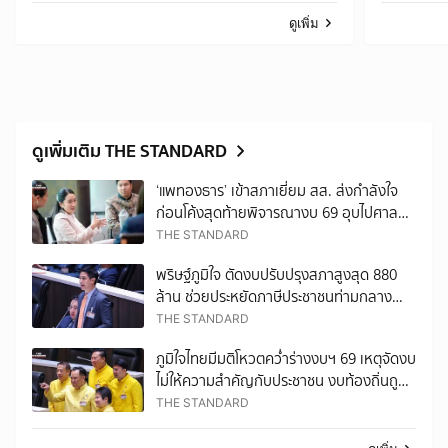
ดูเพิ่ม
ดูเพิ่มเติม THE STANDARD
‘แพทองธาร’ เข้าสภาเยี่ยม สส. ส่งกำลังใจ
ก่อนโค้งสุดท้ายพิจารณางบ 69 อุบไปศาล
21 ส.ค. นี้หรือไม่
THE STANDARD
พริษฐ์ภูมิใจ ตัดงบปรับปรุงสภาสูงสุด 880
ล้าน ช่วยประหยัดภาษีประชาชนท่ามกลาง
เศรษฐกิจที่ย่ำแย่
THE STANDARD
ภูมิใจไทยมีมติโหวตคว่ำร่างงบฯ 69 เหตุจัดงบ
ไม่ให้ความสำคัญกับประชาชน งบท้องถิ่นถูก
ละเลย-เน้นก่อสร้างมากเกินไป
THE STANDARD