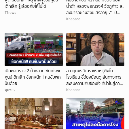
พูดไม่ออกสาเหตุ เก๋งพุ่งชนศูนย์
ศิษยานุศิษย์เศร้า สิ้นเกจิดังเมือง
เด็กเล็ก รู้แล้วอภัยให้ไม่ได้
น้ำดำ หลวงพ่อณรงค์ วัดภูค่าว ละ
สังขารอย่างสงบ สิริอายุ 71 ปี
TNews
พรรษา 38
Khaosod
เปิดผลตรวจ 2 น้าหลาน ขับเก๋งชน
อ.ตฤณห์ วิเคราะห์ เหตุยิงใน
ศูนย์เด็กเล็ก ช็อกหนัก!! คนขับพก
โรงเรียน ชี้ต้องย้อนดูเส้นทางการ
ปืนด้วย
สะสมความคับข้องใจ ที่นำไปสู่การ
ก่อเหตุ
มุมข่าว
Khaosod