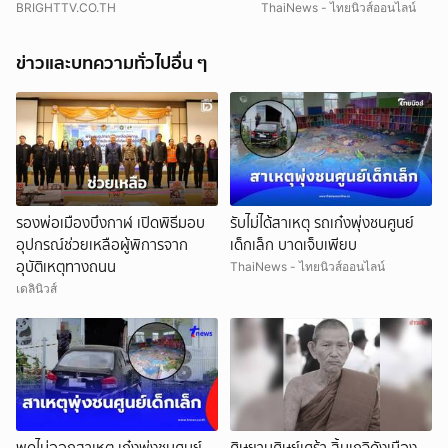
BRIGHTTV.CO.TH
ThaiNews - ไทยนิวส์ออนไลน์
ข่าวและบทความทั่วไปอื่น ๆ
รองพ่อเมืองบึงกาฬ เปิดพิธีมอบ
รับไม่ได้สาเหตุ รถเก๋งพุ่งชนศูนย์
อุปกรณ์ช่วยเหลือผู้พิการจาก
เด็กเล็ก บาดเจ็บเพียบ
อุบัติเหตุทางถนน
ThaiNews - ไทยนิวส์ออนไลน์
เดลินิวส์