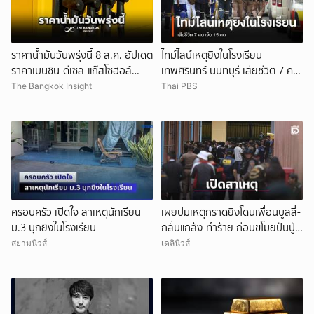
ราคาน้ำมันวันพรุ่งนี้ 8 ส.ค. อัปเดต
ไทม์ไลน์เหตุยิงในโรงเรียน
ราคาเบนซิน-ดีเซล-แก๊สโซฮอล์
เทพศิรินทร์ นนทบุรี เสียชีวิต 7 คน
ล่าสุดที่นี่
เจ็บ 15 คน
The Bangkok Insight
Thai PBS
ครอบครัว เปิดใจ สาเหตุนักเรียน
เผยปมเหตุกราดยิงโดนเพื่อนบูลลี่-
ม.3 บุกยิงในโรงเรียน
กลั่นแกล้ง-ทำร้าย ก่อนขโมยปืนปู่
ก่อเหตุ
สยามนิวส์
เดลินิวส์
ยกเลิก