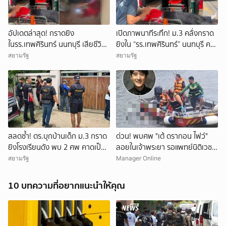
อัปเดตล่าสุด! กราดยิง
เปิดภาพนาทีระทึก! ม.3 คลั่งกราด
ในรร.เทพศิรินทร์ นนทบุรี เสียชีวิต
ยิงใน “รร.เทพศิรินทร์” นนทบุรี ครู
รวม 7 ราย เป็นครู 3 ราย นักเรียน
ดับ 2 บาดเจ็บกว่า 20 ราย ก่อนยิง
สยามรัฐ
สยามรัฐ
3 ราย และผู้ก่อเหตุ 1 ราย บาดเจ็บ
ตัวเองเสียชีวิตหน้าห้องเรียน
กว่า 15 ราย
สลดซ้ำ! ตร.บุกบ้านเด็ก ม.3 กราด
ด่วน! พบศพ "เต้ ดรากอน ไฟว์"
ยิงโรงเรียนดัง พบ 2 ศพ คาดเป็น
ลอยในเจ้าพระยา รอแพทย์นิติเวช-
ปู่-ย่า โดนสังหารก่อนก่อเหตุ
ตร.มาตรวจสอบ
สยามรัฐ
Manager Online
10 บทความที่อยากแนะนำให้คุณ