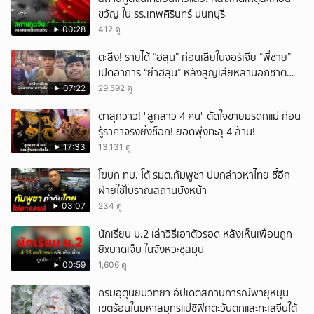
ขวัญ ใน รร.เทพศิรินทร์ นนทบุรี
00:28
412 ดู
ตะลึง! รายได้ “ฮลุน” ก่อนเสียในจอร์เจีย “พี่ชาย”
เปิดอาการ “ย่าฮลุน” หลังสูญเสียหลานอภิชาต
บุตร!
07:22
29,592 ดู
ตาลุกวาว! "ลูกสาว 4 คน" ตัดใจขายมรดกแม่ ก่อน
รู้ราคาจริงยิ่งช็อก! ยอดพุ่งทะลุ 4 ล้าน!
17:33
13,131 ดู
โฆษก ทบ. โต้ รมต.กัมพูชา ปมกล่าวหาไทย ชี้อีก
ฝ่ายใช้โบราณสถานบังหน้า
03:07
234 ดู
นักเรียน ม.2 เล่าวิธีเอาตัวรอด หลังเห็นเพื่อนถูก
ยิxบาดเจ็บ ในจังหวะชุลมุน
00:59
1,606 ดู
กรมอุตุนิยมวิทยา อัปเดตสถานการณ์พายุหมุน
เขตร้อนในมหาสมุทรแปซิฟิกตะวันตกและทะเลจีนใต้