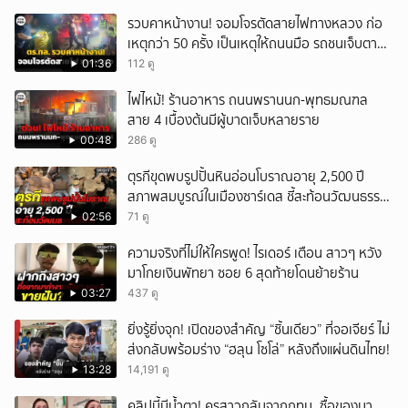
รวบคาหน้างาน! จอมโจรตัดสายไฟทางหลวง ก่อ
เหตุกว่า 50 ครั้ง เป็นเหตุให้ถนนมือ รถชนเจ็บตาย
หลายสิบราย เสียหายราว 10 ล้าน
01:36
112 ดู
ไฟไหม้! ร้านอาหาร ถนนพรานนก-พุทธมณฑล
สาย 4 เบื้องต้นมีผู้บาดเจ็บหลายราย
00:48
286 ดู
ตุรกีขุดพบรูปปั้นหินอ่อนโบราณอายุ 2,500 ปี
สภาพสมบูรณ์ในเมืองซาร์เดส ชี้สะท้อนวัฒนธรรม
ลิเดีย
02:56
71 ดู
ความจริงที่ไม่ให้ใครพูด! ไรเดอร์ เตือน สาวๆ หวัง
มาโกยเงินพัทยา ซอย 6 สุดท้ายโดนย้ายร้าน
03:27
437 ดู
ยิ่งรู้ยิ่งจุก! เปิดของสำคัญ “ชิ้นเดียว” ที่จอเจียร์ ไม่
ส่งกลับพร้อมร่าง “ฮลุน โซโล่” หลังถึงแผ่นดินไทย!
13:28
14,191 ดู
คลิปนี้มีน้ำตา! ครูสาวกลับจากกทม. ซื้อของมา