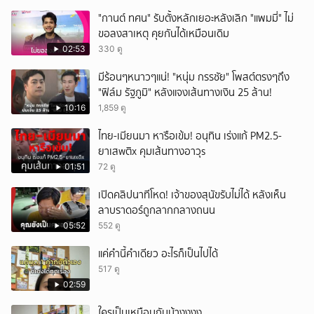
"กานต์ ทศน" รับตั้งหลักเยอะหลังเลิก "แพมมี่" ไม่
ขอลงสาเหตุ คุยกันได้เหมือนเดิม
02:53
330 ดู
มีร้อนๆหนาวๆแน่! "หนุ่ม กรรชัย" โพสต์ตรงๆถึง
"ฟิล์ม รัฐภูมิ" หลังแจงเส้นทางเงิน 25 ล้าน!
10:16
1,859 ดู
ไทย-เมียนมา หารือเข้ม! อนุทิน เร่งแก้ PM2.5-
ยาเสwติx คุมเส้นทางอาวุs
01:51
72 ดู
เปิดคลิปนาทีโหด! เจ้าของสุนัขรับไม่ได้ หลังเห็น
ลาบราดอร์ถูกลากกลางถนน
05:52
552 ดู
แค่คำนี้คำเดียว อะไรก็เป็นไปได้
517 ดู
02:59
ใครเป็นเหมือนกันบ้างงงง