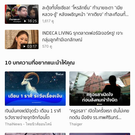
สะดุ้งทั้งโซเชียล! “โหรลักยิ้ม” ทำนายชะตา “เมีย
หลวง-ชู้” หลังเผชิญหน้า “คาเตียง” ทำสะเทือนทั้ง
ประเทศ
16:25
1,617 ดู
INDECA LIVING รุกตลาดเฟอร์นิเจอร์หรู! เจาะ
กลุ่มลูกค้ามีเอกลักษณ์
03:17
570 ดู
10 บทความที่อยากแนะนำให้คุณ
เงินมั่นคงแต่มีจุดรั่ว เตือน 1 ราศี
“ครูอรสา” เปิดใจครั้งแรก ยันไม่เคย
ระวังรายจ่ายจุกจิกก้อนโต
กดดัน มือยิง รร.เทพศิรินทร์
นนทบุรี
ThaiNews - ไทยนิวส์ออนไลน์
Thaiger