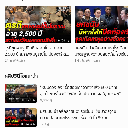
วิดีโอ
ตุรกีขุดพบรูปปั้นหินอ่อนโบราณอายุ
ยศชนัน นำคลี่คลายเหตุโรงเรียน 
2,500 ปี สภาพสมบูรณ์ในเมืองซาร์เดส
มาตรฐานความปลอดภัยโรงเรียน
ชี้สะท้อนวัฒนธรรมลิเดีย
ชาติ ใน 90 วัน
24 นาทีที่แล้ว
1 ชั่วโมงที่ผ่านมา
คลิปวิดีโอแนะนำ
“หนุ่มดวงเฮง” ซื้อของเก่าจากซาเล้ง 800 บาท!
สุดท้ายตะลึง ชีวิตพลิก ฟ้าประทานเจอ“ขุมทรัพย์”!
12:04
9,667 ดู
ยศชนัน นำคลี่คลายเหตุโรงเรียน เข็นมาตรฐาน
ความปลอดภัยโรงเรียนแห่งชาติ ใน 90 วัน
04:44
179 ดู