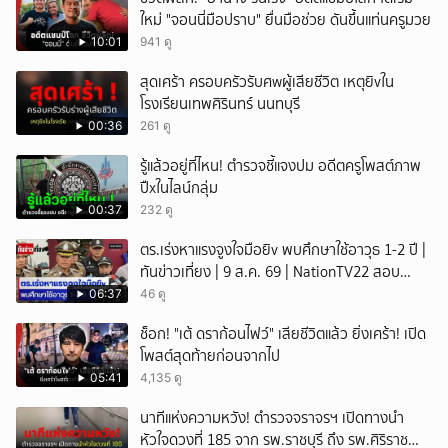
ใหม่ "จอนนี่มือปราบ" ยื่นมือช่วย ดันขึ้นแท่นครูมวย
10:01
941 ดู
สุดเศร้า ครอบครัวรับศwผู้เสียชีวิต เหตุยิvใน
โรงเรียนเทพศิรินทร์ นนทบุรี
00:36
261 ดู
รู้แล้วอยู่ที่ไหน! ตำรวจชี้แจงปม อดีตครูโพสต์ภาพ
ปืxในไลน์กลุ่ม
00:37
232 ดู
ตร.เร่งหาแรงจูงใจมือยิv พบศึกษาใช้อาวุธ 1-2 ปี |
ทันข่าวเที่ยง | 9 ส.ค. 69 | NationTV22 สอบ
พยานแล้ว 17 ปาก เร่งตรวจมือถือและหลักฐานที่
06:37
46 ดู
เกิดเหตุ พบปัจจัยหลายด้าน ทั้งครอบครัว โรงเรียน
ช็อก! "เต้ ดราก้อนไฟว์" เสียชีวิตแล้ว ยิ่งเศร้า! เปิด
เพื่อน และสื่อโซเ
โพสต์สุดท้ายก่อนจากไป
05:41
4,135 ดู
นาทีแห่งความหวัง! ตำรวจจราจรฯ เปิดทางนำ
หัวใจดวงที่ 185 จาก รพ.ราชบุรี ถึง รพ.ศิริราช