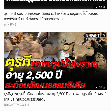
วิดีโอ
สุดเศร้า! รับร่างนักเรียนหญิงชั้น ม.1 เหยื่อความรุนแรง ในโรงเรียน
เทพศิรินทร์ นนท์ ตั้งสวดที่วัดลาดปลาดุก
สวพ.FM91
วิดีโอ
ตุรกีขุดพบรูปปั้นหินอ่อนโบราณอายุ 2,500 ปี สภาพสมบูรณ์ในเมืองซาร์
เดส ชี้สะท้อนวัฒนธรรมลิเดีย
BRIGHTTV.CO.TH