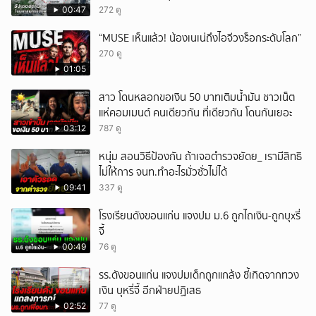
00:47
272 ดู
“MUSE เห็นแล้ว! น้องเนเน่ถึงไอจีวงร็อกระดับโลก”
270 ดู
01:05
สาว โดนหลอกขอเงิน 50 บาทเติมน้ำมัน ชาวเน็ต
แห่คอมเมนต์ คนเดียวกัน ที่เดียวกัน โดนกันเยอะ
03:12
787 ดู
หนุ่ม สอนวิธีป้องกัน ถ้าเจอตำรวจยัดย_ เรามีสิทธิ
ไม่ให้การ จนท.ทำอะไรมั่วซั่วไม่ได้
09:41
337 ดู
โรงเรียนดังขอนแก่น แจงปม ม.6 ถูกไถเงิน-ถูกบุxรี่
จี้
00:49
76 ดู
รร.ดังขอนแก่น แจงปมเด็กถูกแกล้ง ชี้เกิดจากทวง
เงิน บุหรี่จี้ อีกฝ่ายปฏิเสธ
02:52
77 ดู