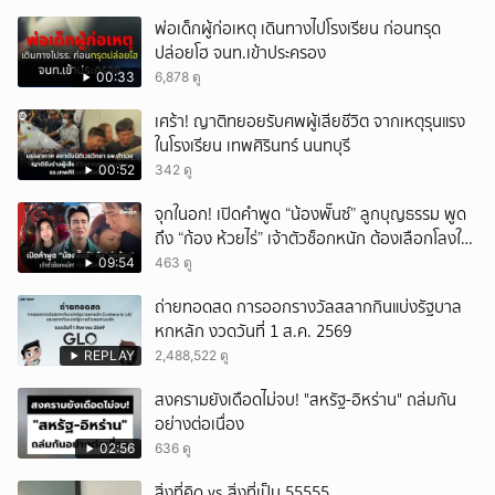
พ่อเด็กผู้ก่อเหตุ เดินทางไปโรงเรียน ก่อนทรุด
ปล่อยโฮ จนท.เข้าประครอง
00:33
6,878 ดู
เศร้า! ญาติทยอยรับศพผู้เสียชีวิต จากเหตุรุนแรง
ในโรงเรียน เทพศิรินทร์ นนทบุรี
00:52
342 ดู
จุกในอก! เปิดคำพูด “น้องพั๊นซ์” ลูกบุญธรรม พูด
ถึง “ก้อง ห้วยไร่” เจ้าตัวช็อกหนัก ต้องเลือกโลงให้
ลูก!
09:54
463 ดู
ถ่ายทอดสด การออกรางวัลสลากกินแบ่งรัฐบาล
หกหลัก งวดวันที่ 1 ส.ค. 2569
REPLAY
2,488,522 ดู
สงครามยังเดือดไม่จบ! "สหรัฐ-อิหร่าน" ถล่มกัน
อย่างต่อเนื่อง
02:56
636 ดู
สิ่งที่คิด vs สิ่งที่เป็น 55555