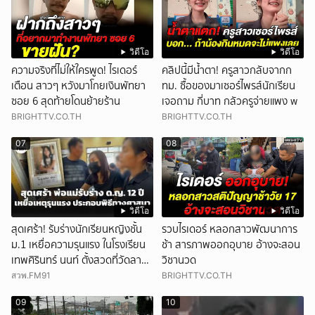
วิดีโอ
วิดีโอ
ความจริงที่ไม่ให้ใครพูด! ไรเดอร์
คลิปนี้มีน้ำตา! ครูสาวกลับจากก
เตือน สาวๆ หวังมาโกยเงินพัทยา
ทม. ซื้อของมาเซอร์ไพรส์นักเรียน
ซอย 6 สุดท้ายโดนย้ายร้าน
เจอถาม กี่บาท กลัวครูจ่ายแพง w
BRIGHTTV.CO.TH
BRIGHTTV.CO.TH
07
08
วิดีโอ
วิดีโอ
สุดเศร้า! รับร่างนักเรียนหญิงชั้น
รวบไรเดอร์ หลอกสาวพัฒนาการ
ม.1 เหยื่อความรุนแรง ในโรงเรียน
ช้า สารภาพออกอุบาย อ้างจะสอน
เทพศิรินทร์ นนท์ ตั้งสวดที่วัดลาด
วิชานวด
ปลาดุก
สวพ.FM91
BRIGHTTV.CO.TH
09
10