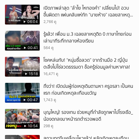
เหตุสลด
เปิดภาพล่าสุด “ลำไย ไหทองคำ” เปลี่ยนไป! อวบ
ขึ้นผิดตา แฟนคลับแห่ทัก “นายห้าง” เฉลยสาเหตุ
ชัด!
06:04
2,766 ดู
รู้แล้ว! เพื่อน ม.3 เฉลยสาเหตุติด 0 ภาษาไทยก่อน
เล่านาทีระทึกกลางห้องเรียน
00:41
564 ดู
โชคหล่นทับ! “หนุ่มซื้อลวด” จากร้านมือ 2 ญี่ปุ่น
ตะลึงไม่ใช่ลวดธรรมดา ช็อครู้ซ่อนมูลค่ามหาศาล!
15:18
16,471 ดู
ถึงว่า! เปิดปมผู้ก่อเหตุเดินตามหา ครูอรสา เป็นคน
แรก ก่อนเกิดเหตุสะเทือนขวัญ
00:47
1,743 ดู
บุญใหญ่! รองเทน ช่วยหมูที่กำลังถูกพาไปโรงเชือ_
น้องตกลงมาหน้ารถตำรวจพอดี
10:54
298 ดู
สถานทูตจีนเคลื่อนไหวแล้ว! หลังเกิดเหตุสะเทือน