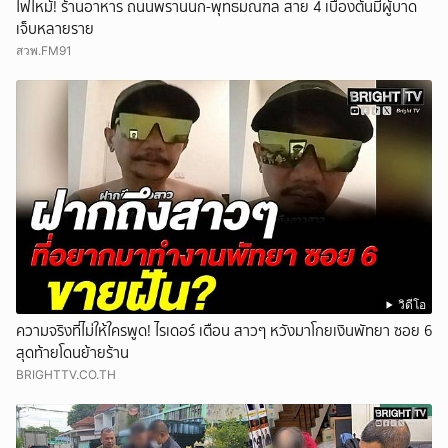
ไฟไหม้! ร้านอาหาร ถนนพรานนก-พุทธมณฑล สาย 4 เบื้องต้นมีผู้บาด
เจ็บหลายราย
สวพ.FM91
วิดีโอ
ความจริงที่ไม่ให้ใครพูด! ไรเดอร์ เตือน สาวๆ หวังมาโกยเงินพัทยา ซอย 6
สุดท้ายโดนย้ายร้าน
BRIGHTTV.CO.TH