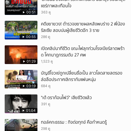
แชร์ภาพสะเทือนใจ
00:51
363 ดู
คดีขยายวง! ตำรวจขยายผลหลังพบร่าง 2 พี่น้อง
รัสเซีย สอบปมผู้เสียชีวิตอีก 3 ราย
00:55
286 ดู
เปิดคลิปนาทีชีวิต ขณะไฟลุกท่วมโรงเบียร์ลาดพร้า
ด โศกนาฏกรรมดับ 27 ศพ
01:29
1,523 ดู
บัญชีโจวเย่ถูกเปลี่ยนชื่อเป็น สาวโสดสายสตรอง
ส่อลือประกาศเลิกรากับแฟนหนุ่ม
03:19
684 ดู
"เต้ ดราก้อนไฟว์" เสียชีวิตแล้ว
391 ดู
01:04
ทอล์คกะธรรม : กิจต่อทุกข์ คือกำหนดรู้
298 ดู