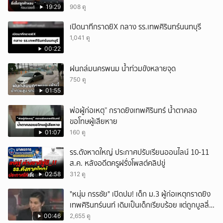
เท่าไหร่?
19:29
908 ดู
เปิดนาทีกราดยิX กลาง รร.เทพศิรินทร์นนทบุรี
1,041 ดู
00:22
ฝนถล่มนครพนม น้ำท่วมขังหลายจุด
750 ดู
01:55
พ่อผู้ก่อเหตุ” กราดยิงเทพศิรินทร์ น้ำตาคลอ
ขอโทษผู้เสียหาย
01:07
160 ดู
รร.ดังหาดใหญ่ ประกาศปรับเรียนออนไลน์ 10-11
ส.ค. หลังอดีตครูฝรั่งโพสต์คลิปขู่
02:58
312 ดู
"หนุ่ม กรรชัย" เปิดปม! เด็ก ม.3 ผู้ก่อเหตุกราดยิง
เทพศิรินทร์นนท์ เดิมเป็นเด็กเรียบร้อย แต่ถูกบูลลี่
หนัก คาดแรงกดดันสะสมกลายเป็นแรงแค้น จนก่อ
00:46
2,655 ดู