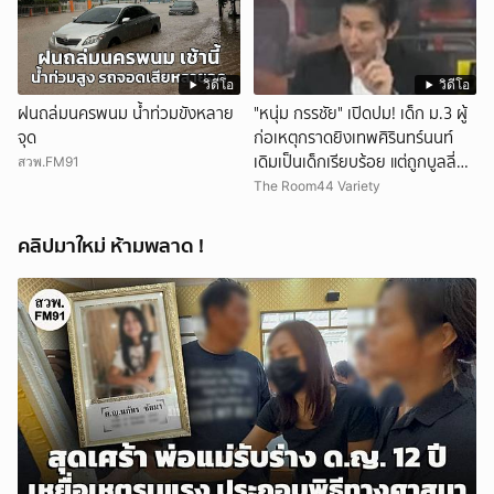
วิดีโอ
วิดีโอ
ฝนถล่มนครพนม น้ำท่วมขังหลาย
"หนุ่ม กรรชัย" เปิดปม! เด็ก ม.3 ผู้
จุด
ก่อเหตุกราดยิงเทพศิรินทร์นนท์
เดิมเป็นเด็กเรียบร้อย แต่ถูกบูลลี่
สวพ.FM91
หนัก คาดแรงกดดันสะสมกลายเป็น
The Room44 Variety
แรงแค้น จนก่อเหตุสลด
คลิปมาใหม่ ห้ามพลาด !