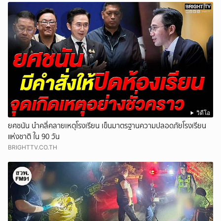
วิดีโอ
ยศชนัน นำคลี่คลายเหตุโรงเรียน เข็นมาตรฐานความปลอดภัยโรงเรียน
แห่งชาติ ใน 90 วัน
BRIGHTTV.CO.TH