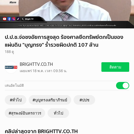
ป.ป.ช.จ่อชงอัยการสูงสุด ร้องศาลยึดทรัพย์ตกเป็นของ
แผ่นดิน "บุญทรง" ร่ำรวยผิดปกติ 107 ล้าน
188 ดู
BRIGHTTV.CO.TH
ติดตาม
เผยแพร่ 18 พ.ค. เวลา 09.56 น.
เล่นอัตโนมัติ
#ทั่วไป
#บุญทรงเตริยาภิรมย์
#ปปช
#สุรพงษ์อินทรถาวร
ทั่วไป
คลิปล่าสุดจาก BRIGHTTV.CO.TH