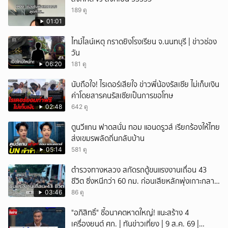
189 ดู
01:01
ไทม์ไลน์เหตุ กราดยิงโรงเรียน จ.นนทบุรี | ข่าวช่อง
วัน
06:20
181 ดู
นับถือใจ! ไรเดอร์เสียใจ ข่าวพี่น้องรัสเซีย ไม่เก็บเงิน
ค่าโดยสารคนรัสเซียเป็นการขอโทษ
02:48
642 ดู
ตูนวีแกน ฟาดสนั่น ทอม แอนดรูวส์ เรียกร้องให้ไทย
ส่งเขมรพลัดถิ่นกลับบ้าน
05:14
581 ดู
ตำรวจทางหลวง สกัดรถตู้ขนแรงงานเถื่อน 43
ชีวิต ซิ่งหนีกว่า 60 กม. ก่อนเสียหลักพุ่งเกาะกลาง
ถนน
03:46
86 ดู
"อภิสิทธิ์" ชี้อนาคตหาดใหญ่! แนะสร้าง 4
เครื่องยนต์ ศก. | ทันข่าวเที่ยง | 9 ส.ค. 69 |