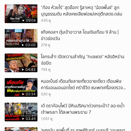
“ก้อง ห้วยไร่” สุดช็อก! รู้สาเหตุ “น้องพั๊นซ์“ ลูก
บุญธรรมดับ หลังเคยเสียพ่อแม่เหตุตึกสตง.ถล่ม
09:06
435 ดู
แก๊งคอลฯ ตุ๋นเจ้าอาวาส โอนเงินเกือบ 9 ล้าน |
ข่าวช่องวัน
03:00
276 ดู
โลกระส่ำ! เปิดความสำคัญ “ทะเลแดง” หลังอิหร่าน
จ่อปิด
04:43
793 ดู
หมอเบ็นซ์ เตือนภัยสายเที่ยวฉายเดี่ยว เตือนพิษ
คาร์บอนมอนอกไซด์ คร่าชีวิต แนะพกเครื่องตรวจ
วัดติดตัว
02:34
530 ดู
เต้ ดราก้อนไฟว์ มีหินปริศนาถ่วงกระเป๋า? ลอ-ยน้ำ
เจ้าพระยา ใต้สะพานพระราม 7
03:46
1,051 ดู
'ยศชนัน ลงพื้นที่ รร.เทพศิรินทร์ นนทบุรี วอนหยุด