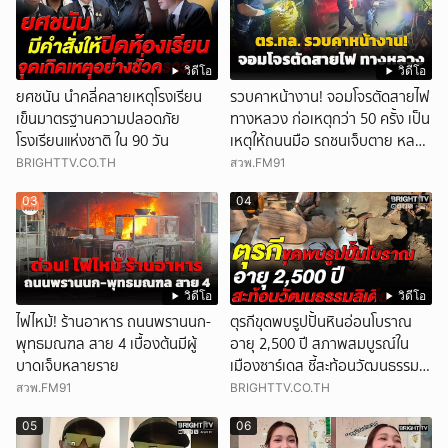
วิดีโอ
วิดีโอ
ยศชนัน นำคลี่คลายเหตุโรงเรียน
รวบคาหน้างาน! จอมโจรตัดสายไฟ
เข็นมาตรฐานความปลอดภัย
ทางหลวง ก่อเหตุกว่า 50 ครั้ง เป็น
โรงเรียนแห่งชาติ ใน 90 วัน
เหตุให้ถนนมือ รถชนเจ็บตาย หลาย
สิบราย เสียหายราว 10 ล้าน
BRIGHTTV.CO.TH
สวพ.FM91
03
04
วิดีโอ
วิดีโอ
ไฟไหม้! ร้านอาหาร ถนนพรานนก-
ตุรกีขุดพบรูปปั้นหินอ่อนโบราณ
พุทธมณฑล สาย 4 เบื้องต้นมีผู้
อายุ 2,500 ปี สภาพสมบูรณ์ใน
บาดเจ็บหลายราย
เมืองซาร์เดส ชี้สะท้อนวัฒนธรรมลิ
เดีย
สวพ.FM91
BRIGHTTV.CO.TH
05
06