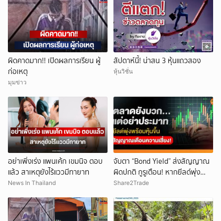
ผิดคาดมาก!! เปิดผลการเรียน ผู้
สัปดาห์นี้! น่าสน 3 หุ้นแถวสอง
ก่อเหตุ
หุ้นวิชั่น
มุมข่าว
อย่าเพิ่งเร่ง แพนเค้ก เขมนิจ ตอบ
จับตา “Bond Yield” ส่งสัญญาณ
แล้ว สาเหตุยังไร้แววมีทายาท
ผิดปกติ กูรูเตือน! หากยีลด์พุ่ง
พร้อมหุ้นขึ้น แรงกระแทกตลาดอาจ
News In Thailand
Share2Trade
รออยู่ข้างหน้า