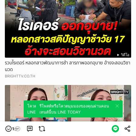
วิดีโอ
รวบไรเดอร์ หลอกสาวพัฒนาการช้า สารภาพออกอุบาย อ้างจะสอนวิชา
นวด
BRIGHTTV.CO.TH
โควตมุมมองของคุณผ่านคอนเทนต์นี้บน
รีโพสต์หรือโควตมุมมองของคุณผ่านคอน
LINE TODAY
เทนต์นี้บน LINE TODAY
1