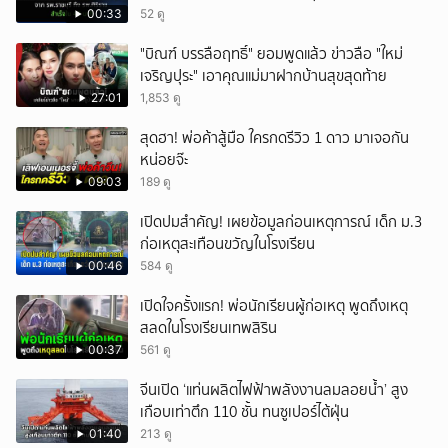
สำเร็จใน 48 นาที
00:33
52 ดู
"บิณฑ์ บรรลือฤทธิ์" ยอมพูดแล้ว ข่าวลือ "ใหม่
เจริญปุระ" เอาคุณแม่มาฝากบ้านสุขสุดท้าย
27:01
1,853 ดู
สุดฮา! พ่อค้าสู้มือ ใครกดรีวิว 1 ดาว มาเจอกัน
หน่อยจ๊ะ
09:03
189 ดู
เปิดปมสำคัญ! เผยข้อมูลก่อนเหตุการณ์ เด็ก ม.3
ก่อเหตุสะเทือนขวัญในโรงเรียน
00:46
584 ดู
เปิดใจครั้งแรก! พ่อนักเรียนผู้ก่อเหตุ พูดถึงเหตุ
สลดในโรงเรียนเทพสิริน
00:37
561 ดู
จีนเปิด ‘แท่นผลิตไฟฟ้าพลังงานลมลอยน้ำ’ สูง
เกือบเท่าตึก 110 ชั้น ทนซูเปอร์ไต้ฝุ่น
01:40
213 ดู