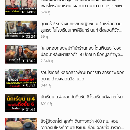
เซอร์ไพรส์นักเรียน เจอถาม กี่บาท กลัวครูจ่ายแพง
w
04:09
524 ดู
สุดเศร้า! รับร่างนักเรียนหญิงชั้น ม.1 เหยื่อความ
รุนแรง ในโรงเรียนเทพศิรินทร์ นนท์ ตั้งสวดที่วัด
ลาดปลาดุก
02:24
59 ดู
“สาวหอบทองพม่า”เข้าร้านทอง โดนฟันธง “ของ
ปลอม”หลังเผาแล้วดำ! 4 ปีต่อมา ช็อกมูลค่าพุ่ง
มหาศาล!
12:02
2,849 ดู
รวบไรเดอร์ หลอกสาวพัฒนาการช้า สารภาพออก
อุบาย อ้างจะสอนวิชานวด
03:21
344 ดู
นักเรียน ม.4 กอดกันดิ่งชั้น 6 โรงเรียนดังสายไหม
1,517 ดู
01:44
ยิ่งรู้ยิ่งตกใจ! ลูกค้าเดินทางกว่า 400 กม. หอบ
“กลองมโหระทึก” มาประเมิน ก่อนเฉลยซื้อมาราคา