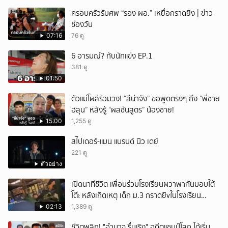
ครอบครัวรับศพ “รอง ผอ.” เหยื่อกราดยิง | ข่าว
ช่องวัน
07:16
76 ดู
6 อารมณ์? กับนักแข่ง EP.1
381 ดู
01:50
ตัวแม่โผล่ร่วมวง! “ลีน่าจัง” ขอพูดตรงๆ ถึง “พี่ชาย
ฮลุน” หลังรู้ “ผลชันสูตร” น้องชาย!
15:00
1,255 ดู
สไปเดอร์-แมน แบรนด์ นิว เดย์
221 ดู
ตัวอย่าง
เปิดนาทีชีวิต เพื่อนร่วมโรงเรียนผวาพากันมอบใต้
โต๊ะ หลังเกิดเหตุ เด็ก ม.3 กราดยิvในโรงเรียน
เทพศิรินทร์นนท์ แบบไม่เลือกหน้า เสียงปืนดังสนั่น
02:13
1,389 ดู
หวั่นไหว
ชีวิตพลิก! "อำนาจ รื่นเริง" อดีตแชมป์โลก ได้เริ่ม