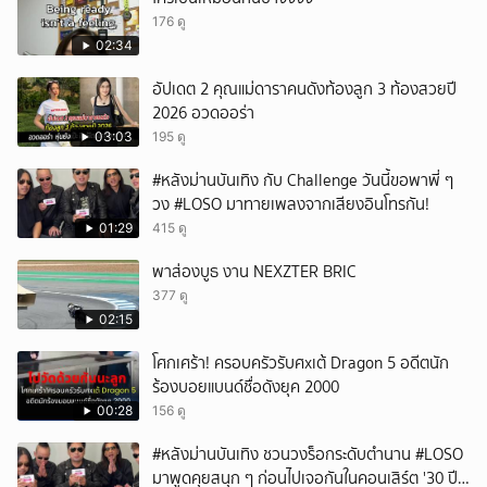
ยกเลิก
176 ดู
02:34
อัปเดต 2 คุณแม่ดาราคนดังท้องลูก 3 ท้องสวยปี
2026 อวดออร่า
03:03
195 ดู
#หลังม่านบันเทิง กับ Challenge วันนี้ขอพาพี่ ๆ
วง #LOSO มาทายเพลงจากเสียงอินโทรกัน!
01:29
415 ดู
พาส่องบูธ งาน NEXZTER BRIC
377 ดู
02:15
โศกเศร้า! ครอบครัวรับศxเต้ Dragon 5 อดีตนัก
ร้องบอยแบนด์ชื่อดังยุค 2000
00:28
156 ดู
#หลังม่านบันเทิง ชวนวงร็อกระดับตำนาน #LOSO
มาพูดคุยสนุก ๆ ก่อนไปเจอกันในคอนเสิร์ต '30 ปี