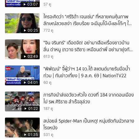
NationTV22
03:07
57 ดู
ใครจะคิดว่า "ศรีริต้า เจนเซ่น" ที่หลายคนคุ้นภาพ
ลักษณ์สวยสง่า เรียบร้อย จะมีมุมโบ๊ะบ๊ะและโก๊ะๆ ให้
ได้อมยิ้มเหมือนกัน งานนี้ทำเอาแฟนๆ ทั้งเอ็นดูทั้ง
00:25
772 ดู
หัวเราะ
ั่"จิน จรินทร์" เดือดจัด! อย่ามาเสือxเรื่องชาวบ้าน
ลั่น ด่าหนู (กวาง รติชา) เหมือนด่าพี่ อย่ามายุ่งกับ
คนของผม จบ!!!
02:49
613 ดู
"พิพัฒน์" จี้ผู้ว่าฯ 14 จว.ใต้ สแตนด์บายรับมือน้ำ
ท่วม | ทันข่าวเที่ยง | 9 ส.ค. 69 | NationTV22
04:01
60 ดู
ภารกิจนำส่งอวัยวะหัวใจ ดวงที่ 184 จากดอนเมือง
ไป รพ.ศิริราช สำเร็จลุล่วง
01:22
187 ดู
สปอยล์ Spider-Man เป็นเหตุ! หนุ่มซัดกันนัวกลาง
โรงหนัง
01:35
531 ดู