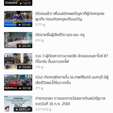
13:17
เปิดปมแล้ว! เพื่อนสนิทเผยปัญหาที่ผู้ก่อเหตุเคย
พูดถึง ก่อนเกิดเหตุสะเทือนขวัญ
00:40
1,771 ดู
เปิดรายชื่อผู้เสียชีวิต รอง ผอ.-ครู
410 ดู
00:54
รวบ 3 ผู้ต้องหาชาวมาเลเซีย ลักลอบขนยาไอซ์ 87
กิโลกรัม ขึ้นขบวนรถไฟ
05:42
170 ดู
ด่วน! เกิดเหตุยิงภายใน รร.เทพศิรินทร์ นนทบุรี มีผู้
เสียชีวิตและได้รับบาดเจ็บ
00:58
771 ดู
ถ่ายทอดสด การออกรางวัลสลากกินแบ่งรัฐบาล
งวดวันที่ 16 ก.ค. 2569
REPLAY
2,177,572 ดู