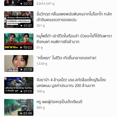
LOSO นานเท่าไรก็รอ'
02:12
6,644,067 ดู
ขั้นวิกฤต คลื่นอพยพนับพันคนจากโมร็อกโก ทะลัก
เข้าดินแดนเซวตาของสเปน
01:57
501 ดู
หมูโพธิ์ดำ เล่าชีวิตในเรือนจำ ป่วยอะไรก็ได้กินพารา
ยิ่งคนแก่ คนพิการยิ่งลำบาก
10:23
61 ดู
“ครั้งแรก” ในชีวิต เกิดขึ้นกลางกองถ่าย!
1,539 ดู
01:13
จับยาบ้า 4 ล้านเม็ด! นรข.สกัดล็อตใหญ่ริมโขง
นครพนม มูลค่าประมาณ 200 ล้านบาท
01:13
166 ดู
ครู เผยผู้ก่อเหตุเป็นเด็กเรียนดี
885 ดู
01:46