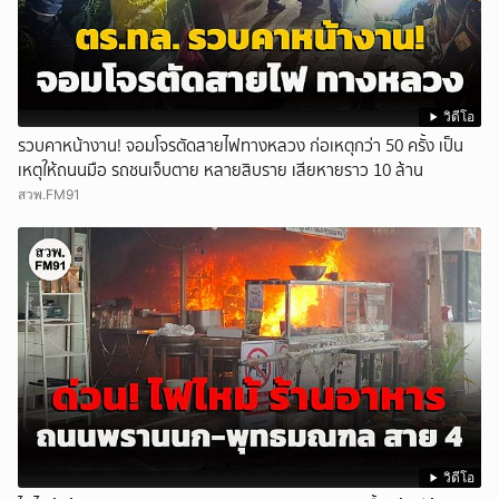
วิดีโอ
รวบคาหน้างาน! จอมโจรตัดสายไฟทางหลวง ก่อเหตุกว่า 50 ครั้ง เป็น
เหตุให้ถนนมือ รถชนเจ็บตาย หลายสิบราย เสียหายราว 10 ล้าน
สวพ.FM91
วิดีโอ