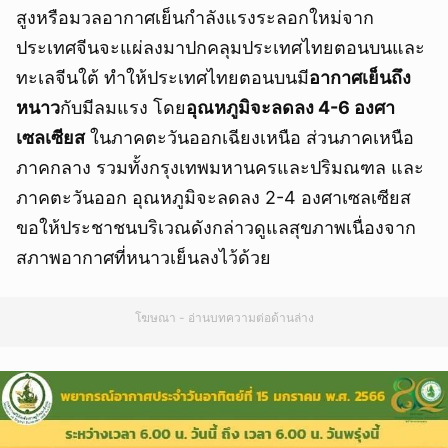
สูงหรือมวลอากาศเย็นกำลังแรงระลอกใหม่จาก
ประเทศจีนจะแผ่ลงมาปกคลุมประเทศไทยตอนบนและ
ทะเลจีนใต้ ทำให้ประเทศไทยตอนบนมี
อากาศเย็นถึง
หนาว
กับมีลมแรง โดย
อุณหภูมิจะลดลง 4-6 องศา
เซลเซียส
ในภาคตะวันออกเฉียงเหนือ ส่วนภาคเหนือ
ภาคกลาง รวมทั้งกรุงเทพมหานครและปริมณฑล และ
ภาคตะวันออก อุณหภูมิจะลดลง 2-4 องศาเซลเซียส
ขอให้ประชาชนบริเวณดังกล่าวดูแลสุขภาพเนื่องจาก
สภาพอากาศที่หนาวเย็นลงไว้ด้วย
โฆษณา - อ่านบทความต่อด้านล่าง