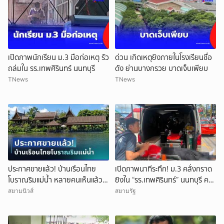
เปิดภาพนักเรียน ม.3 มือก่อเหตุ รัว
ด่วน เกิดเหตุยิงภายในโรงเรียนชื่อ
ถล่มใน รร.เทพศิรินทร์ นนทบุรี
ดัง ย่านบางกรวย บาดเจ็บเพียบ
TNews
TNews
ประกาศขายแล้ว! บ้านเรือนไทย
เปิดภาพนาทีระทึก! ม.3 คลั่งกราด
โบราณริมแม่น้ำ หลายคนเห็นแล้ว
ยิงใน “รร.เทพศิรินทร์” นนทบุรี ครู
จำได้ เคยเป็นฉากหนังดัง
ดับ 2 บาดเจ็บกว่า 20 ราย ก่อนยิง
สยามนิวส์
สยามรัฐ
ตัวเองเสียชีวิตหน้าห้องเรียน