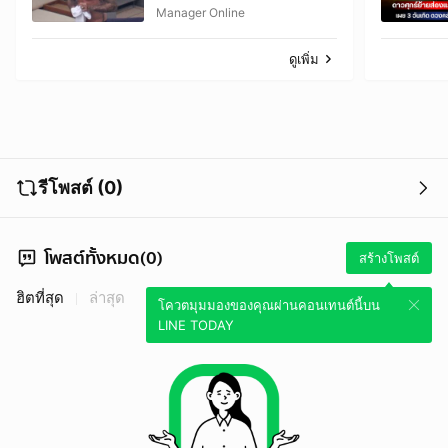
ฟิลเตอร์ เผยให้เห็นผมบาง-
Manager Online
ศีรษะล้าน
ดูเพิ่ม
รีโพสต์ (0)
โพสต์ทั้งหมด(0)
สร้างโพสต์
ฮิตที่สุด
ล่าสุด
โควตมุมมองของคุณผ่านคอนเทนต์นี้บน
LINE TODAY