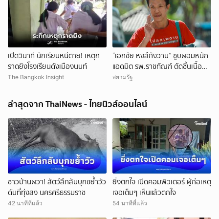
เปิดวินาที นักเรียนหนีตาย! เหตุก
“เอกชัย หงส์กังวาน” ซูบผอมหนัก
ราดยิงโรงเรียนดังเมืองนนท์
แอดมิต รพ.ราชทัณฑ์ ตัดชิ้นเนื้อ
หัว-กระเพาะ รอฟังผลตรวจ
The Bangkok Insight
สยามรัฐ
ล่าสุดจาก ThaiNews - ไทยนิวส์ออนไลน์
ชาวบ้านผวา! สัตว์ลึกลับบุกขย้ำวัว
ยิ่งตกใจ เปิดคอมพิวเตอร์ ผู้ก่อเหตุ
ดับที่ทุ่งสง นครศรีธรรมราช
เจอเต็มๆ เห็นแล้วตกใจ
42 นาทีที่แล้ว
54 นาทีที่แล้ว