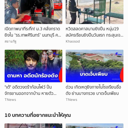
เปิดภาพนาทีระทึก! ม.3 คลั่งกราด
หวิดสลดคาสนามยิงปืน หนุ่ม19
ยิงใน “รร.เทพศิรินทร์” นนทบุรี ครู
สมัครเรียนยิงปืนวันแรก กระสุนเจาะ
ดับ 2 บาดเจ็บกว่า 20 ราย ก่อนยิง
ท้ายทอย เร่งยื้อชีวิต
สยามรัฐ
Khaosod
ตัวเองเสียชีวิตหน้าห้องเรียน
"เต้" อดีตวงดร้าก้อนไฟว์ ปั่น
ด่วน เกิดเหตุยิงภายในโรงเรียนชื่อ
จักรยานออกจากบ้าน หายตัว
ดัง ย่านบางกรวย บาดเจ็บเพียบ
ปริศนา
TNews
TNews
10 บทความที่อยากแนะนำให้คุณ