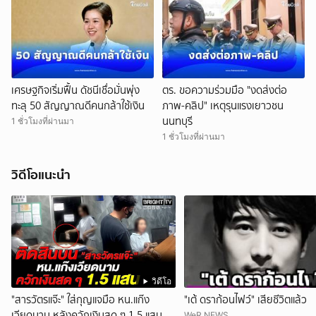
เศรษฐกิจเริ่มฟื้น ดัชนีเชื่อมั่นพุ่ง
ตร. ขอความร่วมมือ "งดส่งต่อ
ทะลุ 50 สัญญาณดีคนกล้าใช้เงิน
ภาพ-คลิป" เหตุรุนแรงเยาวชน
นนทบุรี
1 ชั่วโมงที่ผ่านมา
1 ชั่วโมงที่ผ่านมา
วิดีโอแนะนำ
วิดีโอ
"สารวัตรแจ๊ะ" ใส่กุญแจมือ หน.แก๊ง
"เต้ ดราก้อนไฟว์" เสียชีวิตแล้ว
เวียดนาม หลังควักเงินสด ๆ 1.5 แสน
WeR NEWS