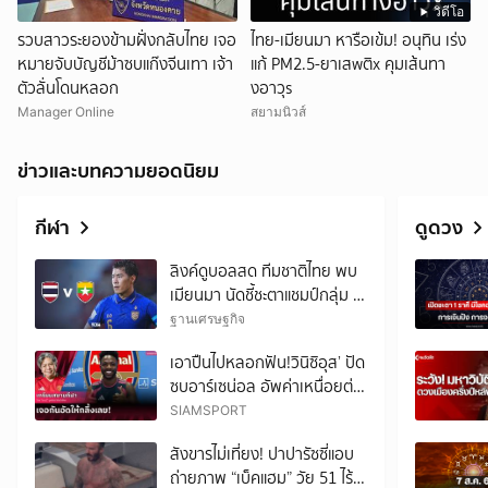
วิดีโอ
รวบสาวระยองข้ามฝั่งกลับไทย เจอ
ไทย-เมียนมา หารือเข้ม! อนุทิน เร่ง
หมายจับบัญชีม้าซบแก๊งจีนเทา เจ้า
แก้ PM2.5-ยาเสwติx คุมเส้นทา
ตัวลั่นโดนหลอก
งอาวุs
Manager Online
สยามนิวส์
ข่าวและบทความยอดนิยม
กีฬา
ดูดวง
ลิงค์ดูบอลสด ทีมชาติไทย พบ
เมียนมา นัดชี้ชะตาแชมป์กลุ่ม B
ศึก ASEAN HYUNDAI CUP
ฐานเศรษฐกิจ
2026
เอาปืนไปหลอกฟัน!วินิซิอุส’ ปัด
ซบอาร์เซน่อล อัพค่าเหนื่อยต่อ
สัญญาเรอัล มาดริด
SIAMSPORT
สังขารไม่เที่ยง! ปาปารัซซี่แอบ
ถ่ายภาพ “เบ็คแฮม” วัย 51 ไร้