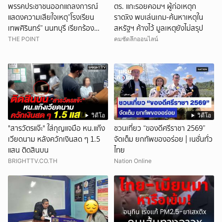
พรรคประชาชนออกแถลงการณ์
ตร. แกะรอยคอมฯ ผู้ก่อเหตุก
แสดงความเสียใจเหตุ”โรงเรียน
ราดxิง พบเล่นเกม-ค้นหาเหตุใน
เทพศิรินทร์” นนทบุรี เรียกร้อง
สหรัฐฯ ค้างไว้ มูลเหตุยังไม่สรุป
ทบทวนมาตรการ”ควบคุมอาวุธ
THE POINT
คมชัดลึกออนไลน์
ปืน”
วิดีโอ
วิดีโอ
"สารวัตรแจ๊ะ" ใส่กุญแจมือ หน.แก๊ง
ชวนเที่ยว “ของดีศรีราชา 2569”
เวียดนาม หลังควักเงินสด ๆ 1.5
จัดเต็ม ยกทัพของอร่อย | เนชั่นทั่ว
แสน ติดสินบน
ไทย
BRIGHTTV.CO.TH
Nation Online