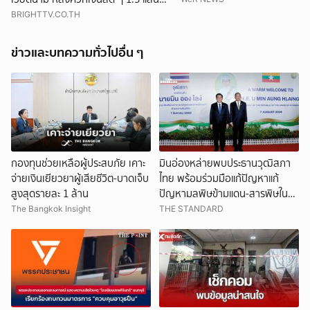
ติดสินบน
BRIGHTTV.CO.TH
ข่าวและบทความทั่วไปอื่น ๆ
กองทุนช่วยเหลือผู้ประสบภัย เคาะ
มินอ่องหล่ายพบประธานวุฒิสภา
จ่ายเงินเยียวยาผู้เสียชีวิต-บาดเจ็บ
ไทย พร้อมร่วมมือแก้ปัญหาแก้
สูงสุดรายละ 1 ล้าน
ปัญหามลพิษข้ามแดน-สารพิษใน
แม่น้ำ
The Bangkok Insight
THE STANDARD