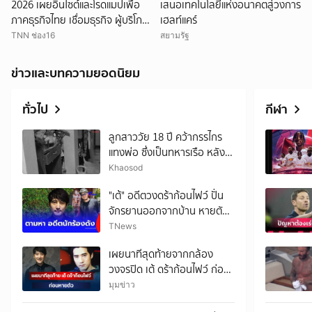
2026 เผยอินไซต์และโรดแมปเพื่อ
เสนอเทคโนโลยีแห่งอนาคตสู่วงการ
ภาคธุรกิจไทย เชื่อมธุรกิจ ผู้บริโภค
เฮลท์แคร์
และพาร์ทเนอร์ สู่การเติบโตได้อย่าง
TNN ช่อง16
สยามรัฐ
ยั่งยืน
ข่าวและบทความยอดนิยม
ทั่วไป
กีฬา
ลูกสาววัย 18 ปี คว้ากรรไกร
แทงพ่อ ซึ่งเป็นทหารเรือ หลัง
ทะเลาะลั่นบ้าน
Khaosod
"เต้" อดีตวงดร้าก้อนไฟว์ ปั่น
จักรยานออกจากบ้าน หายตัว
ปริศนา
TNews
เผยนาทีสุดท้ายจากกล้อง
วงจรปิด เต้ ดร้าก้อนไฟว์ ก่อน
หายตัว
มุมข่าว