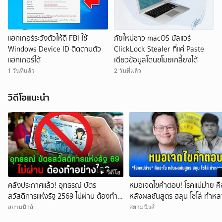
แฮกเกอร์ระวังตัวให้ดี FBI ใช้
ภัยใหม่ชาว macOS มัลแวร์
Windows Device ID ติดตามตัว
ClickLock Stealer ที่แค่ Paste
แฮกเกอร์ได้
เดียวข้อมูลโดนขโมยเกลี้ยงได้
1 วันที่แล้ว
2 วันที่แล้ว
วิดีโอแนะนำ
วิดีโอ
คลังประกาศแล้ว! อุทธรณ์ บัตร
หมอเจดไขคำตอบ! โรคแม่ม่าย คื
สวัสดิการแห่งรัฐ 2569 ไม่ผ่าน ต้องทำ
หลังผลชันสูตร ฮลุน โซโล่ ทำห
อย่างไร?
เข้าใจผิด
สยามนิวส์
สยามนิวส์