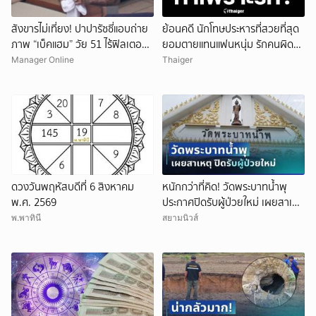
สังขารไม่เที่ยง! ปาปารัซซี่แอบถ่าย
ย้อนคดี นักโทษประหารที่สวยที่สุด
ภาพ “เบ็คแฮม” วัย 51 ไร้ฟิลเตอร์
ยอมตายแทนแฟนหนุ่ม รักคนผิด
เผยให้เห็นผมบาง-ศีรษะล้าน
ชีวิตดิ่งเหว
Manager Online
Thaiger
ดวงวันพฤหัสบดีที่ 6 สิงหาคม
หนักกว่าที่คิด! วัดพระบาทน้ำพุ
พ.ศ. 2569
ประกาศปิดรับผู้ป่วยใหม่ เผยสาเหตุ
สุดสะเทือนใจ
พ.พาทินี
สยามนิวส์