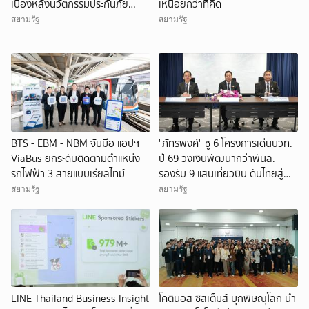
เบื้องหลังนวัตกรรมประกันภัย
เหนื่อยกว่าที่คิด
ดิจิทัล
สยามรัฐ
สยามรัฐ
BTS - EBM - NBM จับมือ แอปฯ
"ภัทรพงศ์" ชู 6 โครงการเด่นบวท.
ViaBus ยกระดับติดตามตำแหน่ง
ปี 69 วงเงินพัฒนากว่าพันล.
รถไฟฟ้า 3 สายแบบเรียลไทม์
รองรับ 9 แสนเที่ยวบิน ดันไทยสู่
World-Class Aviation Hub
สยามรัฐ
สยามรัฐ
LINE Thailand Business Insight
โคตินอส ซิสเต็มส์ บุกพิษณุโลก นำ