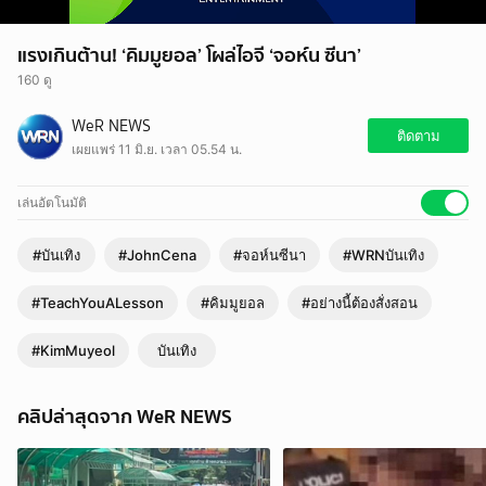
แรงเกินต้าน! ‘คิมมูยอล’ โผล่ไอจี ‘จอห์น ซีนา’
160 ดู
WeR NEWS
ติดตาม
เผยแพร่ 11 มิ.ย. เวลา 05.54 น.
เล่นอัตโนมัติ
#บันเทิง
#JohnCena
#จอห์นซีนา
#WRNบันเทิง
#TeachYouALesson
#คิมมูยอล
#อย่างนี้ต้องสั่งสอน
#KimMuyeol
บันเทิง
คลิปล่าสุดจาก WeR NEWS