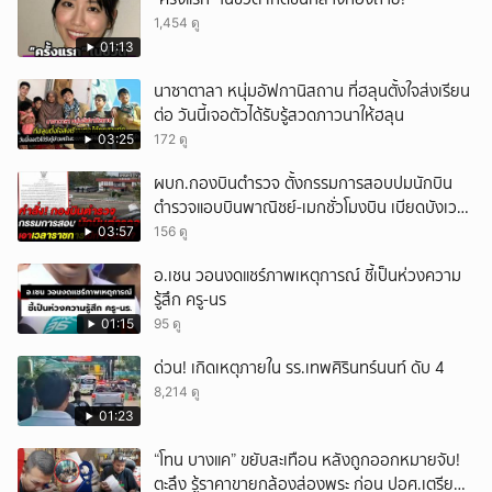
1,454 ดู
01:13
นาซาตาลา หนุ่มอัฟกานิสถาน ที่ฮลุนตั้งใจส่งเรียน
ต่อ วันนี้เจอตัวได้รับรู้สวดภาวนาให้ฮลุน
03:25
172 ดู
ผบก.กองบินตำรวจ ตั้งกรรมการสอบปมนักบิน
ตำรวจแอบบินพาณิชย์-เมกชั่วโมงบิน เบียดบังเวลา
ทำหน้าที่
03:57
156 ดู
อ.เชน วอนงดแชร์ภาพเหตุการณ์ ชี้เป็นห่วงความ
รู้สึก ครู-นร
01:15
95 ดู
ด่วน! เกิดเหตุภายใน รร.เทพศิรินทร์นนท์ ดับ 4
8,214 ดู
01:23
“โทน บางแค” ขยับสะเทือน หลังถูกออกหมายจับ!
ตะลึง รู้ราคาขายกล้องส่องพระ ก่อน ปอศ.เตรียม