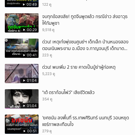
00:49
122 ดู
จบทุกข้อสงสัย! ทูตจีนพูดแล้ว กรณีข่าว ส่งอาวุธ
ให้กัมพูชา
00:29
9,518 ดู
ด่วน! เหตุเก๋งพุ่งชนศูนย์ฯ เด็กเล็ก บ้านหนองสอง
ตอนเนินพระงาม อ.เมือง จ.กาญจนบุรี เด็กบาด
เจ็บ 13 ราย
00:41
223 ดู
ด่วน! พบเพิ่ม 2 ราย คาดเป็นปู่ย่าผู้ก่อเหตุ
5,223 ดู
01:04
"เต้ ดราก้อนไฟว์" เสียชีวิตแล้ว
354 ดู
01:04
'ยศชนัน ลงพื้นที่ รร.เทพศิรินทร์ นนทบุรี วอนหยุด
แชร์ภาพสะเทือนใจ
00:51
279 ดู