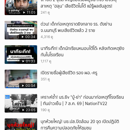
สาเหตุ “ฮลุน” เสียชีวิตไม่ได้ แม้รู้ผลชันสูตร!
11:05
241 ดู
ด่วน! เด็กก่อเหตุกราดยิงกลาง รร. ดังย่าน
จ.นนทบุรี พบเสียชีวิตแล้ว 2 ราย
00:34
4,316 ดู
นาทีระทึก! เด็กนักเรียนหมอบใต้โต๊ะ หลังเกิดเหตุยิง
กันในโรงเรียน
01:33
1,117 ดู
เปิดรายชื่อผู้เสียชีวิต รอง ผอ.-ครู
351 ดู
00:54
เคราะห์ซ้ำ! นร.ยิv "ปู่-ย่า" ก่อนมาก่อเหตุที่โรงเรียน
| ทันข่าวเย็น | 7 ส.ค. 69 | NationTV22
23:05
190 ดู
บุกห้วยใหญ่! บช.ปส.ปิดล้อม 20 จุด เปิดปฏิบัติ
การคืนความปลอดภัยให้ชุมชน