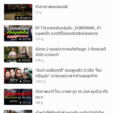
คำสารภาพของหมอผี
17 ดู
ตัวอย่าง
EP.73รวบแอดมินกลุ่มลับ _DOBERMAN_ ค้า
มนุษย์เด็ก ลวงวิดีโอคอลอัดคลิปปล่อยขาย
02:08
137 ดู
อัปเดต 2 คุณแม่ดาราคนดังท้องลูก 3 ท้องสวยปี
2026 อวดออร่า
03:03
148 ดู
"บิณฑ์ บรรลือฤทธิ์" ยอมพูดแล้ว ข่าวลือ "ใหม่
เจริญปุระ" เอาคุณแม่มาฝากบ้านสุขสุดท้าย
27:01
1,802 ดู
เปิดภาพนาที โทน บางแค ถูก ตร ปอศ.คุมตัวมาถึง
บช.ก.
01:10
188 ดู
เจ้าหน้าที่พิทักษ์ป่าห้วยขาแข้ง ถูกสัตว์ป่าทำร้าย