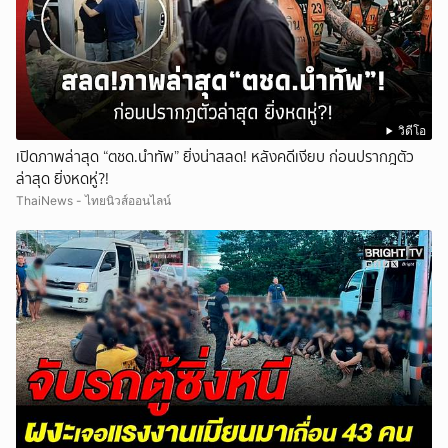
วิดีโอ
เปิดภาพล่าสุด “ตชด.นำทัพ” ยิ่งน่าสลด! หลังคดีเงียบ ก่อนปรากฎตัว
ล่าสุด ยิ่งหดหู่?!
ThaiNews - ไทยนิวส์ออนไลน์