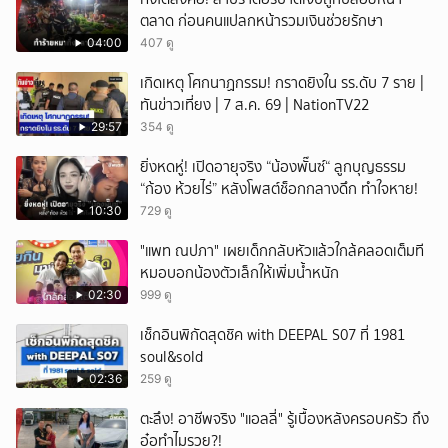
ตลาด ก่อนคนแปลกหน้ารวมเงินช่วยรักษา
04:00
407 ดู
เกิดเหตุ โศกนาฏกรรม! กราดยิงใน รร.ดับ 7 ราย |
ทันข่าวเที่ยง | 7 ส.ค. 69 | NationTV22
29:57
354 ดู
ยิ่งหดหู่! เปิดอายุจริง “น้องพั๊นซ์“ ลูกบุญธรรม
“ก้อง ห้วยไร่” หลังโพสต์ช็อกกลางดึก ทำใจหาย!
10:30
729 ดู
"แพท ณปภา" เผยเด็กกลับหัวแล้วใกล้คลอดเต็มที
หมอบอกน้องตัวเล็กให้เพิ่มน้ำหนัก
02:30
999 ดู
เช็กอินพิกัดสุดชิค with DEEPAL S07 ที่ 1981
soul&sold
02:36
259 ดู
ตะลึง! อาชีพจริง "แอลลี่" รู้เบื้องหลังครอบครัว ถึง
อ๋อทำไมรวย?!