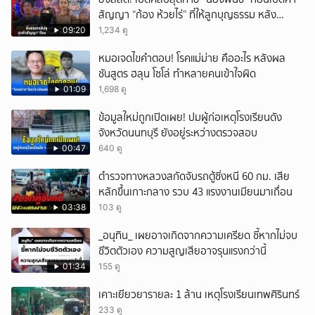
สัญญา “ก้อง ห้วยไร่” ที่ให้ลูกบุญธรรม หลัง
ลาโลก!
09:20
1,234 ดู
หมอเจดไขคำตอบ! โรคแม่ม่าย คืออะไร หลังผล
ชันสูตร ฮลุน โซโล่ ทำหลายคนเข้าใจผิด
01:09
1,698 ดู
ข้อมูลใหม่ถูกเปิดเผย! ปมผู้ก่อเหตุโรงเรียนดัง
จังหวัดนนทบุรี ยังอยู่ระหว่างตรวจสอบ
00:47
640 ดู
ตำรวจทางหลวงสกัดจับรถตู้ซิ่งหนี 60 กม. เสีย
หลักขึ้นเกาะกลาง รวบ 43 แรงงานเมียนมาเถื่อน
03:38
103 ดู
_อนุทิน_ เผยอาจเกิดจากความเครียด ชี้หากไม่จบ
ชีวิตตัวเอง ความสูญเสียอาจรุนแรงกว่านี้
01:34
155 ดู
เคาะเยียวยารายละ 1 ล้าน เหตุโรงเรียนเทพศิรินทร์
233 ดู