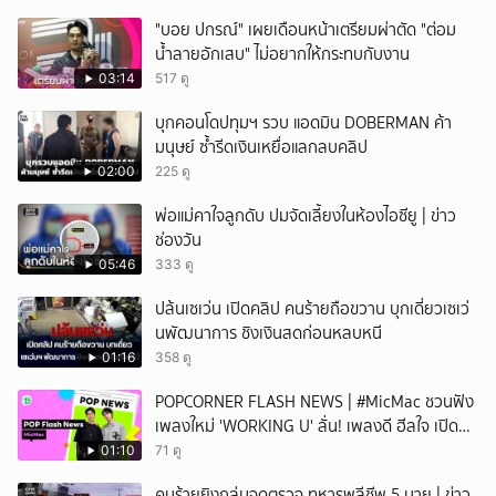
"บอย ปกรณ์" เผยเดือนหน้าเตรียมผ่าตัด "ต่อม
น้ำลายอักเสบ" ไม่อยากให้กระทบกับงาน
03:14
517 ดู
บุกคอนโดปทุมฯ รวบ แอดมิน DOBERMAN ค้า
มนุษย์ ซ้ำรีดเงินเหยื่อแลกลบคลิป
02:00
225 ดู
พ่อแม่คาใจลูกดับ ปมจัดเลี้ยงในห้องไอซียู | ข่าว
ช่องวัน
05:46
333 ดู
ปล้นเซเว่น เปิดคลิป คนร้ายถือขวาน บุกเดี่ยวเซเว่
นพัฒนาการ ชิงเงินสดก่อนหลบหนี
01:16
358 ดู
POPCORNER FLASH NEWS | #MicMac ชวนฟัง
เพลงใหม่ 'WORKING U' ลั่น! เพลงดี ฮีลใจ เปิด
ฟังได้ทุกสถานการณ์
01:10
71 ดู
คนร้ายยิงถล่มจุดตรวจ ทหารพลีชีพ 5 นาย | ข่าว