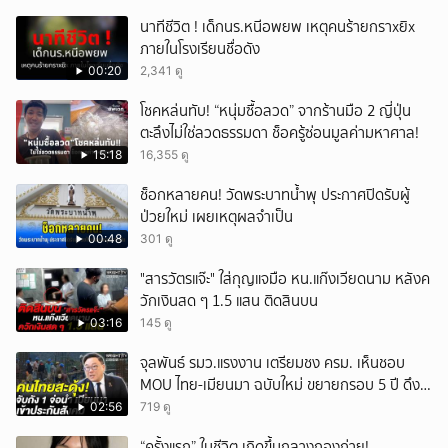
นาทีชีวิต ! เด็กนร.หนีอพยพ เหตุคนร้ายกราxยิx
ภายในโรงเรียนชื่อดัง
00:20
2,341 ดู
โชคหล่นทับ! “หนุ่มซื้อลวด” จากร้านมือ 2 ญี่ปุ่น
ตะลึงไม่ใช่ลวดธรรมดา ช็อครู้ซ่อนมูลค่ามหาศาล!
15:18
16,355 ดู
ช็อกหลายคน! วัดพระบาทน้ำพุ ประกาศปิดรับผู้
ป่วยใหม่ เผยเหตุผลจำเป็น
00:48
301 ดู
"สารวัตรแจ๊ะ" ใส่กุญแจมือ หน.แก๊งเวียดนาม หลังค
วักเงินสด ๆ 1.5 แสน ติดสินบน
03:16
145 ดู
จุลพันธ์ รมว.แรงงาน เตรียมชง ครม. เห็นชอบ
MOU ไทย-เมียนมา ฉบับใหม่ ขยายกรอบ 5 ปี ดึง
แรงงานเข้าระบบ
02:56
719 ดู
“ครั้งแรก” ในชีวิต เกิดขึ้นกลางกองถ่าย!