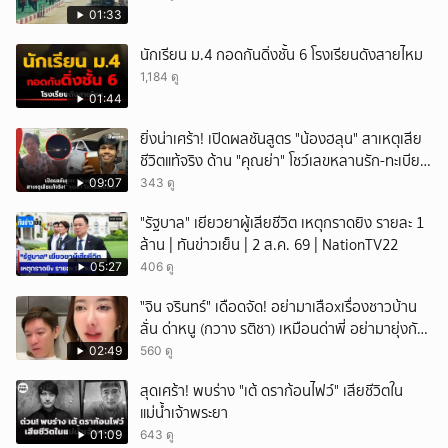
01:33
นักเรียน ม.4 กอดกันดิ่งชั้น 6 โรงเรียนดังสายไหม
1,184 ดู
01:44
ยิ่งน่าเศร้า! เปิดผลชันสูตร "น้องฮลุน" สาเหตุเสีย
ชีวิตแท้จริง ด้าน "คุณย่า" โชว์เลขหลานรัก-ทะเบียน
รถเคลื่อนร่าง!
09:07
343 ดู
"รัฐบาล" เยียวยาผู้เสียชีวิต เหตุกราดยิง รายละ 1
ล้าน | ทันข่าวเย็น | 2 ส.ค. 69 | NationTV22
05:27
406 ดู
ั่"จิน จรินทร์" เดือดจัด! อย่ามาเสือxเรื่องชาวบ้าน
ลั่น ด่าหนู (กวาง รติชา) เหมือนด่าพี่ อย่ามายุ่งกับ
คนของผม จบ!!!
02:49
560 ดู
สุดเศร้า! พบร่าง "เต้ ดราก้อนไฟว์" เสียชีวิตใน
แม่น้ำเจ้าพระยา
01:09
643 ดู