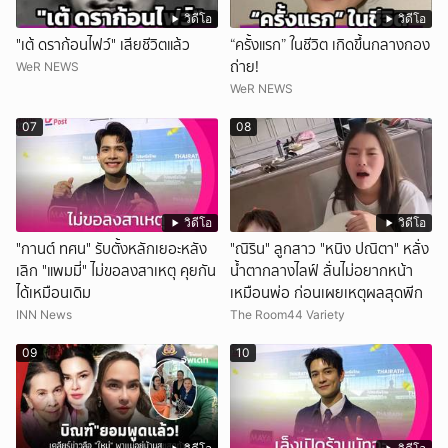
วิดีโอ
วิดีโอ
"เต้ ดราก้อนไฟว์" เสียชีวิตแล้ว
“ครั้งแรก” ในชีวิต เกิดขึ้นกลางกอง
ถ่าย!
WeR NEWS
WeR NEWS
07
08
วิดีโอ
วิดีโอ
"กานต์ ทศน" รับตั้งหลักเยอะหลัง
"ณิริน" ลูกสาว "หนิง ปณิตา" หลั่ง
เลิก "แพมมี่" ไม่ขอลงสาเหตุ คุยกัน
น้ำตากลางไลฟ์ ลั่นไม่อยากหน้า
ได้เหมือนเดิม
เหมือนพ่อ ก่อนเผยเหตุผลสุดพีก
INN News
The Room44 Variety
09
10