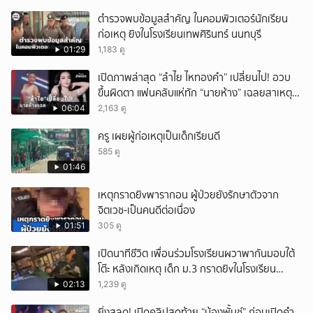
ตำรวจพบข้อมูลสำคัญ ในคอมพิวเตอร์นักเรียน
ก่อเหตุ ยิงในโรงเรียนเทพศิรินทร์ นนทบุรี
01:29
1,183 ดู
เปิดภาพล่าสุด “ลำไย ไหทองคำ” เปลี่ยนไป! อวบ
ขึ้นผิดตา แฟนคลับแห่ทัก “นายห้าง” เฉลยสาเหตุ
ชัด!
06:04
2,163 ดู
ครู เผยผู้ก่อเหตุเป็นเด็กเรียนดี
585 ดู
01:46
เหตุกราดยิvพารากอน ผู้ป่วยยังรักษาตัวจาก
จิตเวช-เป็นคนดีต่อเนื่อง
01:51
305 ดู
เปิดนาทีชีวิต เพื่อนร่วมโรงเรียนผวาพากันมอบใต้
โต๊ะ หลังเกิดเหตุ เด็ก ม.3 กราดยิvในโรงเรียน
เทพศิรินทร์นนท์ แบบไม่เลือกหน้า เสียงปืนดังสนั่น
02:13
1,239 ดู
หวั่นไหว
ยิ่งสลด! เปิดคลิปสุดท้าย “น้องพั้นช์” ก่อนเปิดคำ