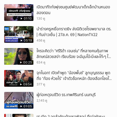
เปิดนาที!เก๋งพุ่งชนศูนย์พัฒนาเด็กเล็กบ้านหนอง
สองตอน
01:10
130 ดู
นำร่างครูเหยื่อกราดยิv ส่งนิติเวชโรงพยาบาล ตร.
| ทันข่าวเย็น | 27ส.ค. 69 | NationTV22
05:19
456 ดู
ใครจะคิดว่า "ศรีริต้า เจนเซ่น" ที่หลายคนคุ้นภาพ
ลักษณ์สวยสง่า เรียบร้อย จะมีมุมโบ๊ะบ๊ะและโก๊ะๆ ให้
ได้อมยิ้มเหมือนกัน งานนี้ทำเอาแฟนๆ ทั้งเอ็นดูทั้ง
00:25
634 ดู
หัวเราะ
จุกในอก! เปิดคำพูด “น้องพั๊นซ์” ลูกบุญธรรม พูด
ถึง “ก้อง ห้วยไร่” เจ้าตัวช็อกหนัก ต้องเลือกโลงให้
ลูก!
09:54
377 ดู
ผู้ก่อเหตุจบชีวิต รร.เทพศิรินทร์ นนทบุรี
2,145 ดู
01:05
ึ้ง! เปิด 2 จุดสำคัญต้องรอพิสูจน์ ถึงว่ายังระบุ