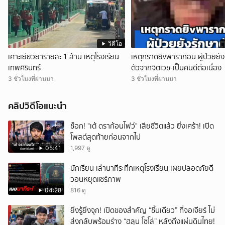
วิดีโอ
เคาะเยียวยารายละ 1 ล้าน เหตุโรงเรียน
เหตุกราดยิvพารากอน ผู้ป่วยยัง
เทพศิรินทร์
ตัวจากจิตเวช-เป็นคนดีต่อเนื่อง
3 ชั่วโมงที่ผ่านมา
3 ชั่วโมงที่ผ่านมา
คลิปวิดีโอแนะนำ
ช็อก! "เต้ ดราก้อนไฟว์" เสียชีวิตแล้ว ยิ่งเศร้า! เปิด
โพสต์สุดท้ายก่อนจากไป
05:41
1,997 ดู
นักเรียน เล่านาทีระทึกเหตุโรงเรียน เผยปลอดภัยดี
วอนหยุดแชร์ภาพ
04:28
816 ดู
ยิ่งรู้ยิ่งจุก! เปิดของสำคัญ “ชิ้นเดียว” ที่จอเจียร์ ไม่
ส่งกลับพร้อมร่าง “ฮลุน โซโล่” หลังถึงแผ่นดินไทย!