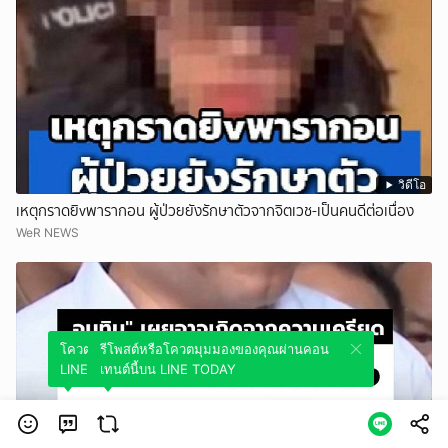
วิดีโอ
เหตุกราดยิvพารากอน ผู้ป่วยยังรักษาตัวจากจิตเวช-เป็นคนดีต่อเนื่อง
WeR NEWS
โควตมุมมองของคุณผ่านคอนเทนต์นี้บน
รีโพสต์หรือโควตมุมมองของคุณผ่านคอน
LINE TODAY
เทนต์นี้บน LINE TODAY