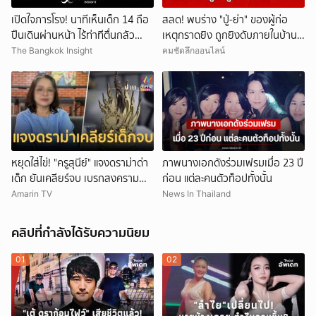
เปิดใจภารโรง! นาทีเห็นเด็ก 14 ถือ
สลด! พบร่าง "ปู่-ย่า" ของผู้ก่อ
ปืนเดินผ่านหน้า ไร้ท่าทีตื่นกลัว
เหตุกราดยิง ถูกยิงดับภายในบ้าน
ก่อนหลบตำรวจขึ้นอีกอาคาร
พัก
The Bangkok Insight
คมชัดลึกออนไลน์
หยุดใส่ไข่! "ครูสุนีย์" แจงดราม่าด่า
ภาพนางเอกดังร่วมเฟรมเมื่อ 23 ปี
เด็ก ยันเคลียร์จบ เบรกสงคราม
ก่อน แต่ละคนตัวท็อปทั้งนั้น
Gen
Amarin TV
News In Thailand
คลิปที่กำลังได้รับความนิยม
01
02