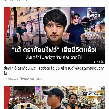
BRIGHTTV.CO.TH
วิดีโอ
ช็อก! "เต้ ดราก้อนไฟว์" เสียชีวิตแล้ว ยิ่งเศร้า! เปิดโพสต์สุดท้ายก่อนจาก
ไป
ThaiNews - ไทยนิวส์ออนไลน์