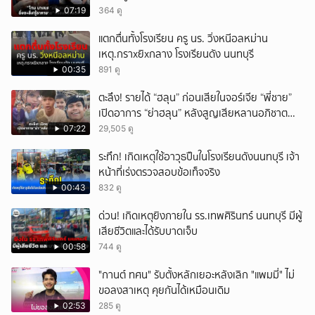
บุกรวบ?
07:19
364 ดู
แตกตื่นทั้งโรงเรียน ครู นร. วิ่งหนีอลหม่าน
เหตุ.กราxยิxกลาง โรงเรียนดัง นนทบุรี
00:35
891 ดู
ตะลึง! รายได้ “ฮลุน” ก่อนเสียในจอร์เจีย “พี่ชาย”
เปิดอาการ “ย่าฮลุน” หลังสูญเสียหลานอภิชาต
บุตร!
07:22
29,505 ดู
ระทึก! เกิดเหตุใช้อาวุธปืuในโรงเรียนดังนนทบุรี เจ้า
หน้าที่เร่งตรวจสอบข้อเท็จจริง
00:43
832 ดู
ด่วน! เกิดเหตุยิงภายใน รร.เทพศิรินทร์ นนทบุรี มีผู้
เสียชีวิตและได้รับบาดเจ็บ
00:58
744 ดู
"กานต์ ทศน" รับตั้งหลักเยอะหลังเลิก "แพมมี่" ไม่
ขอลงสาเหตุ คุยกันได้เหมือนเดิม
02:53
285 ดู