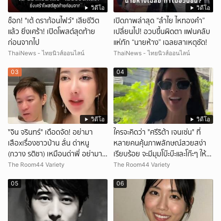
วิดีโอ
วิดีโอ
ช็อก! "เต้ ดราก้อนไฟว์" เสียชีวิต
เปิดภาพล่าสุด “ลำไย ไหทองคำ”
แล้ว ยิ่งเศร้า! เปิดโพสต์สุดท้าย
เปลี่ยนไป! อวบขึ้นผิดตา แฟนคลับ
ก่อนจากไป
แห่ทัก “นายห้าง” เฉลยสาเหตุชัด!
ThaiNews - ไทยนิวส์ออนไลน์
ThaiNews - ไทยนิวส์ออนไลน์
03
04
วิดีโอ
วิดีโอ
ั่"จิน จรินทร์" เดือดจัด! อย่ามา
ใครจะคิดว่า "ศรีริต้า เจนเซ่น" ที่
เสือxเรื่องชาวบ้าน ลั่น ด่าหนู
หลายคนคุ้นภาพลักษณ์สวยสง่า
(กวาง รติชา) เหมือนด่าพี่ อย่ามา
เรียบร้อย จะมีมุมโบ๊ะบ๊ะและโก๊ะๆ ให้ได้
ยุ่งกับคนของผม จบ!!!
อมยิ้มเหมือนกัน งานนี้ทำเอาแฟนๆ
The Room44 Variety
The Room44 Variety
ทั้งเอ็นดูทั้งหัวเราะ
05
06