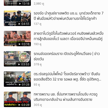
13:18
2,980 ดู
รองจ๋อ นำศูนย์ยาเสพติด บช.น. บุกช่วยเด็กชาย 7
ปี พ้นมือแม่หัวจ่ายพ่นควันยานรกใส่โชว์ลูกค้า
04:55
137 ดู
สายตาโบว์ภูมิใจในตัวแฟนเวอร์ คนขิงแฟนแล้วหนึ่ง
การสู้กลับของโบว์ เมลดา เมื่อเจอจีน่าเหม็นคนมีคู่
03:18
193 ดู
รถเมล์จอดคร่อมราง เปิดประตูให้คนวิ่งลง | ข่าว
ช่องวัน
03:53
378 ดู
ตร.เร่งสรุปปมไฟไหม้ 'โรงเบียร์ลาดพร้าว' ยืนยัน
ยอดเสียชีวิต 32 ราย รอผล พฐ. ชี้ชัด อุบัติเหตุ
หรือประมาท
01:28
93 ดู
ทหารพราน นย. ชี้ปมทหารพรานโดนจับ ควรดู
บริบทเขาจะกลับบ้าน ผ่านเส้นทางอันตราย
03:28
305 ดู