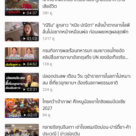
เสียชีวิต
04:37
381 ดู
"ณิริน" ลูกสาว "หนิง ปณิตา" หลั่งน้ำตากลางไลฟ์
ลั่นไม่อยากหน้าเหมือนพ่อ ก่อนเผยเหตุผลสุดพีก
01:03
1,017 ดู
กรมกิจการพลเรือนทหารบก ชมเยาวชนไทยอัด
คลิปสื่อสารภาษาอังกฤษถึง UN แจงข้อเท็จจริง
ประวัติศาสตร์มนุษยธรรมไทย
04:52
138 ดู
ปลอดประสพ เตือน วีระ ดุข้าราชการในสภาไม่เหมาะ
สม ชี้เที่ยวอุทยานฯ ต้องรับสภาพธรรมชาติ
03:31
224 ดู
ไทยคว้าเจ้าภาพ! ศึกหนูน้อยขาไถชิงแชมป์เอเชีย
2027
02:15
94 ดู
ทลายรังทุนจีนเทา เช่าโรงแรมเปิดบ่อน-ปาร์ตี้ยา-ค้า
ประเวณี | ข่าวช่องวัน