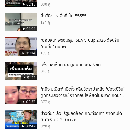
02:18
630 ดู
ยกเลิก
สิ่งที่คิด vs สิ่งที่เป็น 55555
124 ดู
01:01
"ออมสิน" พร้อมลุย! SEA V Cup 2026 ต้อนรับ
"บุ๋มบิ๋ม" คืนทัพ
01:04
159 ดู
เพิ่งเคยเห็นคลอดลูกบนมอเตอร์ไซค์
616 ดู
01:11
"หนิง ปณิตา" เปิดใจเคลียร์ดราม่าหลัง "น้องณิริน"
ถูกกระแสวิจารณ์ จากคลิปไลฟ์สดไม่อยากเกิดมา
หน้าเหมือนพ่อ
02:57
377 ดู
ข่าวดีมาแล้ว! รัฐปลดล็อกเกณฑ์รถเก่า คาดคนได้
สิทธิเพิ่ม 2-3 ล้านราย
00:42
320 ดู