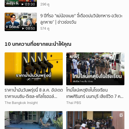
03:30
296 ดู
9 ปีที่รอ "แม่น้องเมย" จี้เดือดปมวินัยทหาร-อวัยวะ
ลูกหาย” | ข่าวช่องวัน
08:50
574 ดู
10 บทความที่อยากแนะนำให้คุณ
ราคาน้ำมันวันพรุ่งนี้ 8 ส.ค. อัปเดต
ไทม์ไลน์เหตุยิงในโรงเรียน
ราคาเบนซิน-ดีเซล-แก๊สโซฮอล์
เทพศิรินทร์ นนทบุรี เสียชีวิต 7 คน
ล่าสุดที่นี่
เจ็บ 15 คน
The Bangkok Insight
Thai PBS