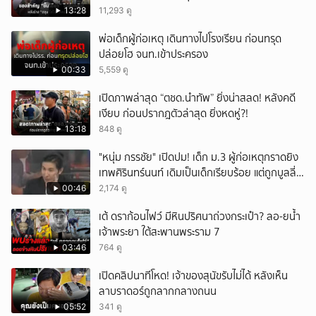
13:28
11,293 ดู
พ่อเด็กผู้ก่อเหตุ เดินทางไปโรงเรียน ก่อนทรุด
ปล่อยโฮ จนท.เข้าประครอง
00:33
5,559 ดู
เปิดภาพล่าสุด “ตชด.นำทัพ” ยิ่งน่าสลด! หลังคดี
เงียบ ก่อนปรากฎตัวล่าสุด ยิ่งหดหู่?!
13:18
848 ดู
"หนุ่ม กรรชัย" เปิดปม! เด็ก ม.3 ผู้ก่อเหตุกราดยิง
เทพศิรินทร์นนท์ เดิมเป็นเด็กเรียบร้อย แต่ถูกบูลลี่
หนัก คาดแรงกดดันสะสมกลายเป็นแรงแค้น จนก่อ
00:46
2,174 ดู
เหตุสลด
เต้ ดราก้อนไฟว์ มีหินปริศนาถ่วงกระเป๋า? ลอ-ยน้ำ
เจ้าพระยา ใต้สะพานพระราม 7
03:46
764 ดู
เปิดคลิปนาทีโหด! เจ้าของสุนัขรับไม่ได้ หลังเห็น
ลาบราดอร์ถูกลากกลางถนน
05:52
341 ดู