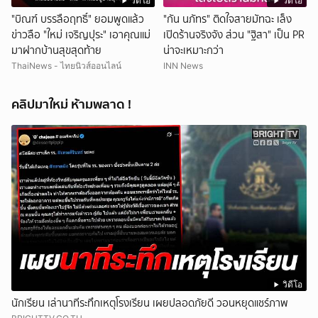
วิดีโอ
วิดีโอ
"บิณฑ์ บรรลือฤทธิ์" ยอมพูดแล้ว
"กัน นภัทร" ติดใจสายมัทฉะ เล็ง
ข่าวลือ "ใหม่ เจริญปุระ" เอาคุณแม่
เปิดร้านจริงจัง ส่วน "ฐิสา" เป็น PR
มาฝากบ้านสุขสุดท้าย
น่าจะเหมาะกว่า
ThaiNews - ไทยนิวส์ออนไลน์
INN News
คลิปมาใหม่ ห้ามพลาด !
วิดีโอ
นักเรียน เล่านาทีระทึกเหตุโรงเรียน เผยปลอดภัยดี วอนหยุดแชร์ภาพ