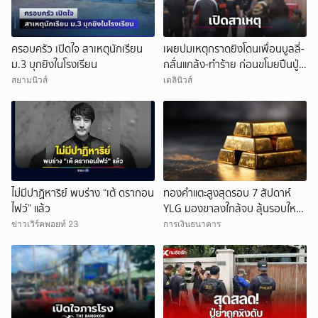
ครอบครัว เปิดใจ สาเหตุนักเรียน
เผยปมเหตุกราดยิงโดนเพื่อนบูลลี่-
ม.3 บุกยิงในโรงเรียน
กลั่นแกล้ง-ทำร้าย ก่อนขโมยปืนปู่
ก่อเหตุ
สยามนิวส์
เดลินิวส์
ไม่มีปาฏิหาริย์ พบร่าง “เต้ ดรากอน
ทองคำแตะสูงสุดรอบ 7 สัปดาห์
ไฟว์” แล้ว
YLG มองขาลงใกล้จบ ลุ้นรอบใหม่
แตะบาทละ 82,200 บาท
ข่าวเวิร์คพอยท์ 23
การเงินธนาคาร