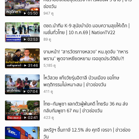
ช่องวัน
05:50
947 ดู
ตชด.นำทีม K-9 สุนัขบำบัด มอบความสุขให้เด็ก |
เนชั่นทั่วไทย | 10 ก.ค.69 | NationTV22
02:53
89 ดู
งามหน้า! “สารวัตรทางหลวง” หน.ชุดจับ “ทหาร
พราน” พูดจาเหยียดหยาม เจอขุดประวัติยับ?!
31:46
5,185 ดู
ไหว้สวย แก๊งวัยรุ่นอิตาลี ป่วนเมือง ขอโทษ
พฤติกรรมไม่เหมาะสม | ข่าวช่องวัน
07:04
411 ดู
ไทย–กัมพูชา แลกตัวผู้พ้นคดี ไทยรับ 36 คน ส่ง
กลับกัมพูชา 67 คน | ข่าวช่องวัน
02:41
423 ดู
สหรัฐฯ ขึ้นภาษี 12.5% ส่ง ศุภจี เจรจา | ข่าวช่อง
วัน