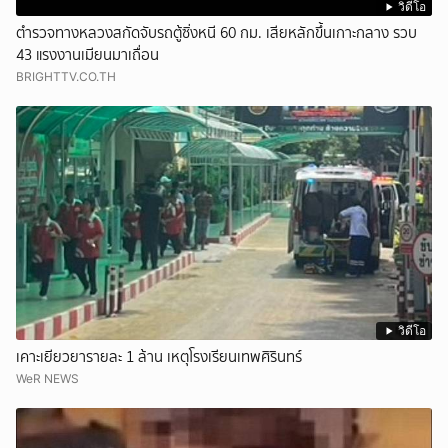
วิดีโอ
ตำรวจทางหลวงสกัดจับรถตู้ซิ่งหนี 60 กม. เสียหลักขึ้นเกาะกลาง รวบ
43 แรงงานเมียนมาเถื่อน
BRIGHTTV.CO.TH
วิดีโอ
เคาะเยียวยารายละ 1 ล้าน เหตุโรงเรียนเทพศิรินทร์
WeR NEWS