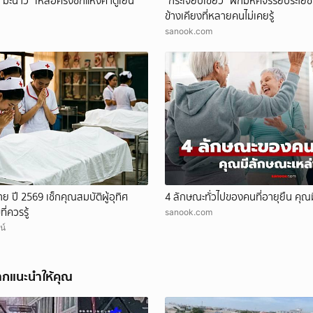
มะนาว" เหลือครึ่งซีกแห้งคาตู้เย็น
"กระเจี๊ยบเขียว" ผักมหัศจรรย์ประโยชน
ยกเลิก
ข้างเคียงที่หลายคนไม่เคยรู้
sanook.com
าย ปี 2569 เช็กคุณสมบัติผู้อุทิศ
4 ลักษณะทั่วไปของคนที่อายุยืน คุณมี
ี่ควรรู้
sanook.com
น์
ากแนะนำให้คุณ