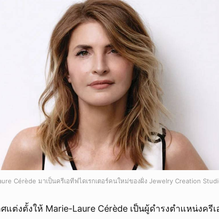
ure Cérède มาเป็นครีเอทีฟไดเรกเตอร์คนใหม่ของฝั่ง Jewelry Creation Stud
ต่งตั้งให้ Marie-Laure Cérède เป็นผู้ดำรงตำแหน่งครีเ