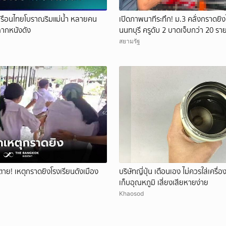
เรือนไทยโบราณริมแม่น้ำ หลายคน
เปิดภาพนาทีระทึก! ม.3 คลั่งกราดยิงใ
นฉากหนังดัง
นนทบุรี ครูดับ 2 บาดเจ็บกว่า 20 รา
ชีวิตหน้าห้องเรียน
สยามรัฐ
ีตาย! เหตุกราดยิงโรงเรียนดังเมือง
บริษัทญี่ปุ่น เตือนเอง ไม่ควรใส่เครื่อ
เก็บอุณหภูมิ เสี่ยงเสียหายง่าย
Khaosod