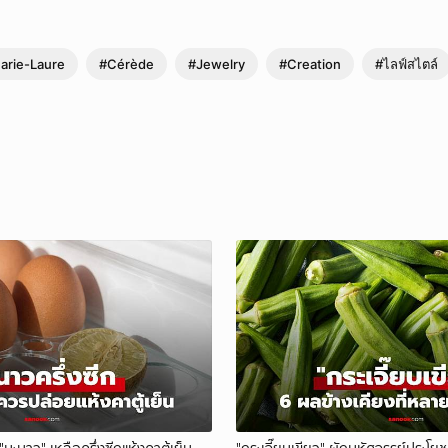
arie-Laure
#Cérède
#Jewelry
#Creation
#ไลฟ์สไตล์