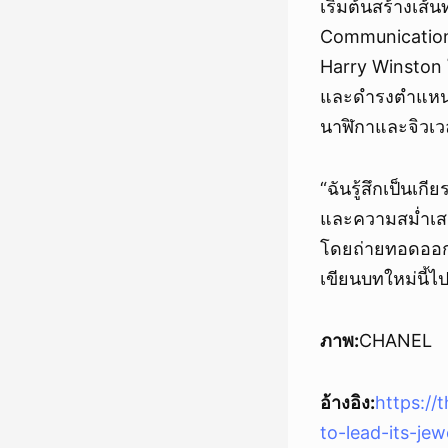
เริ่มต้นสร้างเ
Communications
Harry Winston 
และดำรงตำแหน่งน
นาฬิกาและจิวเวล
“ฉันรู้สึกเป็นเ
และความสม่ำเสม
โดยถ่ายทอดออกม
เขียนบทใหม่นี้ไ
ภาพ:
CHANEL
อ้างอิง:
https://
to-lead-its-je