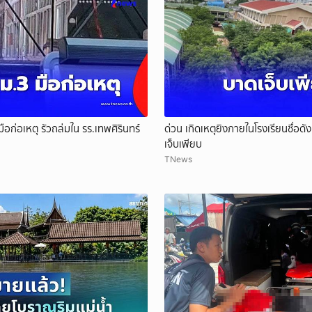
ือก่อเหตุ รัวถล่มใน รร.เทพศิรินทร์
ด่วน เกิดเหตุยิงภายในโรงเรียนชื่อ
เจ็บเพียบ
TNews