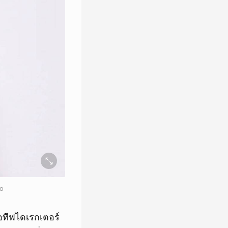
io
อทีฟไดเรกเตอร์