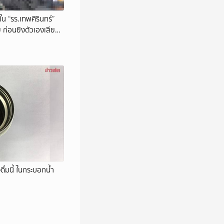
น “รร.เทพศิรินทร์”
ย ก่อนยิงตัวเองเสีย
งดื่มนี้ ในกระบอกน้ำ