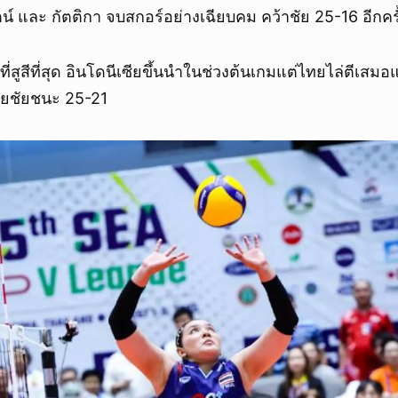
ตน์ และ กัตติกา จบสกอร์อย่างเฉียบคม คว้าชัย 25-16 อีกครั
ี่สูสีที่สุด อินโดนีเซียขึ้นนำในช่วงต้นเกมแต่ไทยไล่ตีเสม
วยชัยชนะ 25-21