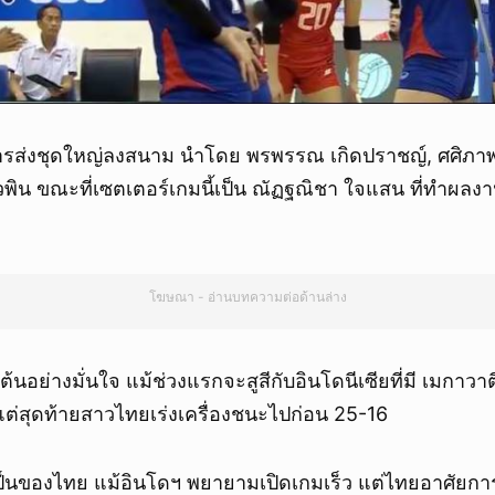
ารส่งชุดใหญ่ลงสนาม นำโดย พรพรรณ เกิดปราชญ์, ศศิภาพ
วพิน ขณะที่เซตเตอร์เกมนี้เป็น ณัฏฐณิชา ใจแสน ที่ทำผลง
โฆษณา - อ่านบทความต่อด้านล่าง
้นอย่างมั่นใจ แม้ช่วงแรกจะสูสีกับอินโดนีเซียที่มี เมกาวาตี 
แต่สุดท้ายสาวไทยเร่งเครื่องชนะไปก่อน 25-16
ป็นของไทย แม้อินโดฯ พยายามเปิดเกมเร็ว แต่ไทยอาศัยกา