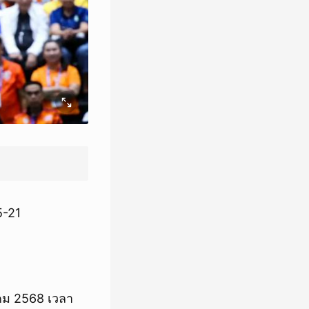
5-21
าคม 2568 เวลา