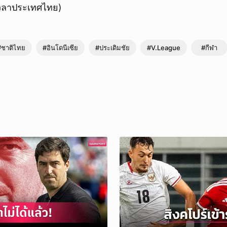
เวลาประเทศไทย)
#ชาติไทย
#อินโดนีเซีย
#ประเดิมชัย
#V.League
#กีฬา