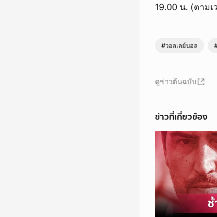
19.00 น. (ตาม
#วอลเลย์บอล
ดูข่าวต้นฉบับ
ข่าวที่เกี่ยวข้อง