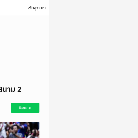
เข้าสู่ระบบ
 สนาม 2
ติดตาม