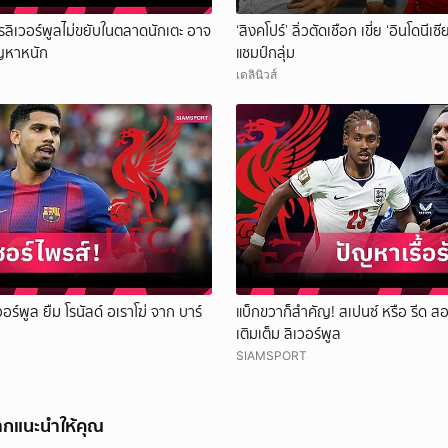
ารลิเวอร์พูลไม่ขยับในตลาดนักเตะ อาจ
‘สิงคโปร์’ ลิ่วตัดเชือก เขี่ย ‘อินโดนีเซ
ัญหาหนัก
แชมป์กลุ่ม
เดลินิวส์
ิเวอร์พูล ยืม โรนัลด์ อเราโฆ่ จาก บาร์
แบ็กขวาก็สำคัญ! สเปนซ์ หรือ รีด สอง
เติมเต็ม ลิเวอร์พูล
SIAMSPORT
ากแนะนำให้คุณ