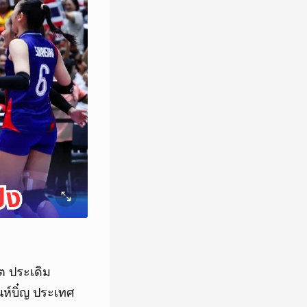
ต ประเดิม
ห์บิ๋ญ ประเทศ