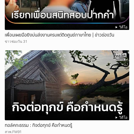
วิดีโอ
เพื่อนเผยมือยิงบ่นส่งงานครบแต่ติดศูนย์ภาษาไทย | ข่าวช่องวัน
ข่าวช่องวัน 31
วิดีโอ
ทอล์คกะธรรม : กิจต่อทุกข์ คือกำหนดรู้
สวพ.FM91