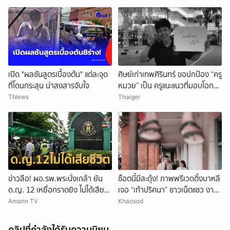
เปิด "ผลชันสูตรเบื้องต้น" แต่ละจุด
ศิษย์เก่าเทพศิรินทร์ ขอปกป้อง “ครู
ที่โดนกระสุน น่าสงสารจับใจ
หมวย” เป็น ครูแนะแนวที่มอบโอกาส
ให้เด็กเสมอ
TNews
Thaiger
ข่าวลือ! ผอ.รพ.พระนั่งเกล้า ยัน
ช็อตนี้มีสะดุ้ง! ภาพพรีเวดดิ้งบาหลี
ด.ญ. 12 เหยื่อกราดยิง ไม่ได้เสีย
เจอ “เท้าปริศนา” ชาวเน็ตแซว งาน
ชีวิต
แต่งหรือหนังผี
Amarin TV
Khaosod
คลิปที่กำลังได้รับความนิยม