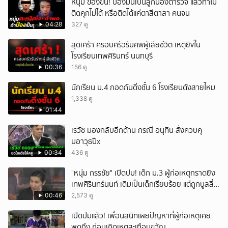
หนุ่ม ของขึ้น! ป๋องมันเป็นลูกน้องตำรวจ แล้วทำไม
ติดคุกไม่ได้ หรือติดได้แค่ตาสีตาสา คนจน
04:28
327 ดู
สุดเศร้า ครอบครัวรับศwผู้เสียชีวิต เหตุยิvใน
โรงเรียนเทพศิรินทร์ นนทบุรี
00:36
156 ดู
นักเรียน ม.4 กอดกันดิ่งชั้น 6 โรงเรียนดังสายไหม
1,338 ดู
01:44
เรวัช มองกลับอีกด้าน กรณี อนุทิน สั่งควบคุ
มอาวุธปืx
00:34
436 ดู
"หนุ่ม กรรชัย" เปิดปม! เด็ก ม.3 ผู้ก่อเหตุกราดยิง
เทพศิรินทร์นนท์ เดิมเป็นเด็กเรียบร้อย แต่ถูกบูลลี่
หนัก คาดแรงกดดันสะสมกลายเป็นแรงแค้น จนก่อ
00:46
2,573 ดู
เหตุสลด
เปิดปมแล้ว! เพื่อนสนิทเผยปัญหาที่ผู้ก่อเหตุเคย
พูดถึง ก่อนเกิดเหตุสะเทือนขวัญ