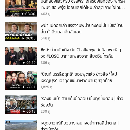
ปิดกล้องแล้วครับ ซีรีส์พระเอกเรื่องแรกของแพทริค
แฟนๆ ขอ พรุ่งนี้ออนเลยได้ไหม ล่าสุดเคาะชื่อไทย
แล้ว
03:00
463 ดู
พม่า เปิดอกเล่า แรงงานพม่าบางคนไม่มีแม้แต่บ้าน
ลั่น ถ้าถึงเวลาก็กลับเอง
06:05
546 ดู
#หลังม่านบันเทิง กับ Challenge วันนี้ขอพาพี่ ๆ
วง #LOSO มาทายเพลงจากเสียงอินโทรกัน!
01:29
386 ดู
"บิณฑ์ บรรลือฤทธิ์" ยอมพูดแล้ว ข่าวลือ "ใหม่
เจริญปุระ" เอาคุณแม่มาฝากบ้านสุขสุดท้าย
27:01
1,825 ดู
"รองเซมเบ้" ตามเก็บข้อสอบ เข้มทุกขั้นตอน | ข่าว
ช่องวัน
05:18
239 ดู
หยุดยาวแห่เที่ยวบางแสน เจอน้ำทะเลสีน้ำตาล |
ข่าวช่องวัน