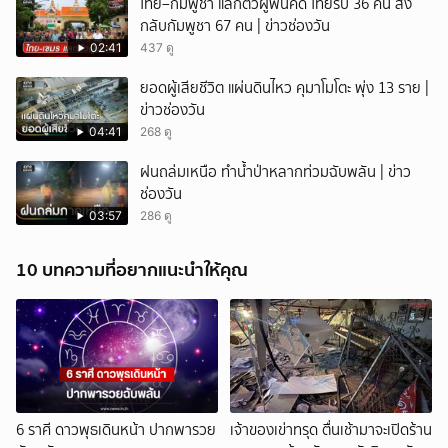
ไทย–กัมพูชา แลกตัวผู้พ้นคดี ไทยรับ 36 คน ส่ง
กลับกัมพูชา 67 คน | ข่าวช่องวัน
02:41
437 ดู
ยอดผู้เสียชีวิต แผ่นดินไหว คุมาโมโตะ พุ่ง 13 ราย |
ข่าวช่องวัน
04:41
268 ดู
ฝนถล่มเหนือ ทำน้ำป่าหลากท่วมฉับพลัน | ข่าว
ช่องวัน
03:57
286 ดู
10 บทความที่อยากแนะนำให้คุณ
6 ราศี ดาวพุธเดินหน้า ปากพารวย
เจ้าของเข่าทรุด ตื่นเช้ามาจะเปิดร้าน