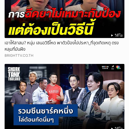
วิดีโอ
เอาให้สาสม? หนุ่ม เสนอวิธีโหด พาตัวป๋องไปประหา_ที่จุดเกิดเหตุ ตรง
หลุมที่มันฝัง
BRIGHTTV.CO.TH
วิดีโอ