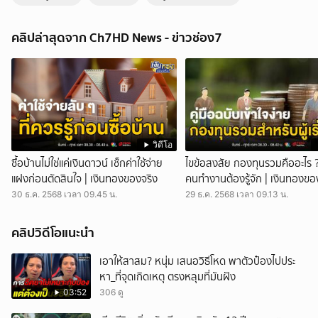
แม่ทัพกุ้ง การันตี แม่ทัพเติ่ง นักรบอีสานทำเพื่อชาติ | ข่าวเย็นประเด็นร้อน
ข่าวเย็นประเด็นร้อน - แม่ทัพกุ้ง พลโท บุญสิน พาดกลาง อดีตแม่ทัพภาคที่
คลิปล่าสุดจาก Ch7HD News - ข่าวช่อง7
2 การันตี แม่ทัพเติ่ง แม่ทัพภาคที่ 2 คนปัจจุบัน ร่วมงานร่วมกรำศึกตลอด 5
คืน ต่อสู้เพื่อแผ่นดินไทยในสมรภูมิชายแดนไทยกัมพูชา พลโท บุญสิน พาด
กลาง ที่ปรึกษาผู้บัญชาการทหารบก และอดีตแม่ทัพภาคที่ 2 การันตีให้กับ
พลโท วีระยุทธ์ รักศิลป์ หรือ แม่ทัพเติ่ง แม่ทัพภาคที่ 2 เพื่อนรักและเพื่อน
ร่วมศึก กอดคอร่วมบัญชาการสมรภูมิชายแดนไทย-กัมพูชา ตลอด 5 คืน
แห่งการต่อสู้เพื่อผืนแผ่นดินไทย ได้โทรคุยเป็นประจำ เราเป็นเพื่อนร่วมรบ
กันมา เขาอาจเป็นคนพูดน้อย แต่พูดแล้วทำจริง เป็นคนหนักแน่น ทำงาน
ตามระเบียบของกองทัพอย่างชัดเจน เขาคือนักรบอีสานใต้ต่อสู้เพื่อชาติอย่าง
วิดีโอ
ต่อเนื่อง ตนมั่นใจในตัวเพื่อน และมั่นใจว่าเลือกคนไม่ผิด เมื่อมอบหมายให้
ซื้อบ้านไม่ใช่แค่เงินดาวน์ เช็กค่าใช้จ่าย
ไขข้อสงสัย กองทุนรวมคืออะไร 
เขาปฏิบัติหน้าที่แม่ทัพภาคที่ 2 ต่อ กดติดตามช่อง CH7HD News ได้ที่ :
แฝงก่อนตัดสินใจ | เงินทองของจริง
คนทำงานต้องรู้จัก | เงินทองขอ
https://cutt.ly/YTch7hdnews ติดตามข่าวสารเพิ่มเติมได้ที่ :
30 ธ.ค. 2568 เวลา 09.45 น.
29 ธ.ค. 2568 เวลา 09.13 น.
https://news.ch7.com #ข่าวเย็นประเด็นร้อน #ข่าวช่อง7
#CH7HDNEWS ติดตาม CH7HD News และ TERO Digital ได้ที่ :
https://linktr.ee/ch7hdnews_tero
คลิปวิดีโอแนะนำ
เอาให้สาสม? หนุ่ม เสนอวิธีโหด พาตัวป๋องไปประ
หา_ที่จุดเกิดเหตุ ตรงหลุมที่มันฝัง
03:52
306 ดู