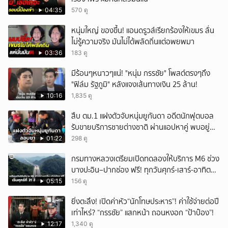
04:35
570 ดู
หนุ่มใหญ่ ของขึ้น! แอนดรูวส์เรียกร้องให้เขมร ลั่น
ไม่รู้ความจริง มันไม่ได้พลัดถิ่นแต่อพยพมา
03:36
183 ดู
มีร้อนๆหนาวๆแน่! "หนุ่ม กรรชัย" โพสต์ตรงๆถึง
"ฟิล์ม รัฐภูมิ" หลังแจงเส้นทางเงิน 25 ล้าน!
10:16
1,835 ดู
สืบ ตม.1 แฝงตัวจับหนุ่มยูกันดา อดีตนักฟุตบอล
รับขายบริการชายต่างชาติ ผ่านแอปหาคู่ พบอยู่
เกินกำหนดอนุญาต
01:22
298 ดู
กรมทางหลวงเตรียมเปิดทดลองให้บริการ M6 ช่วง
บางปะอิน–ปากช่อง ฟรี! ทุกวันศุกร์-เสาร์-อาทิตย์
เริ่มศุกร์ที่ 21 สิงหาคม 2569 นี้
05:15
156 ดู
ยิ่งตะลึง! เปิดค่าหัว“นักโทษประหาร”! ค่าใช้จ่ายต่อปี
เท่าไหร่? “กรรชัย” แสกหน้า ถอนหงอก “ป้าป๋อง”!
12:17
1,340 ดู