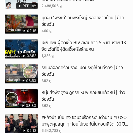
ยกเลิก
REPLAY
2,488,506 ดู
บุกจับ "พระเก๊" วันพระใหญ่ หลอกชาวบ้าน | ข่าว
ช่องวัน
02:15
460 ดู
เผยไทยมีผู้ติดเชื้อ HIV สะสมกว่า 5.5 แสนราย 13
จังหวัดที่มีผู้ติดเชื้อครึ่งล้านคน
02:52
1,386 ดู
รถเมล์จอดคร่อมราง เปิดประตูให้คนวิ่งลง | ข่าว
ช่องวัน
03:53
392 ดู
หนุ่มส่งพัสดุงง ถูกรถ SUV ถอยชนแล้วหนี | ข่าว
ช่องวัน
03:33
362 ดู
#หลังม่านบันเทิง ชวนวงร็อกระดับตำนาน #LOSO
มาพูดคุยสนุก ๆ ก่อนไปเจอกันในคอนเสิร์ต '30 ปี
LOSO นานเท่าไรก็รอ'
02:12
6,642,788 ดู