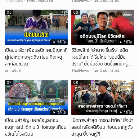
ไหร่?
ThaiNews - ไทยนิวส์ออนไลน์
ThaiNews - ไทยนิวส์ออนไลน์
05
06
วิดีโอ
วิดีโอ
เปิดปมแล้ว! เพื่อนสนิทเผยปัญหาที่
ชีวิตพลิก! "อำนาจ รื่นเริง" อดีต
ผู้ก่อเหตุเคยพูดถึง ก่อนเกิดเหตุ
แชมป์โลก ได้เริ่มใหม่ "จอนนี่มือ
สะเทือนขวัญ
ปราบ" ยื่นมือช่วย ดันขึ้นแท่นครู
มวย
สยามนิวส์
ThaiNews - ไทยนิวส์ออนไลน์
07
08
วิดีโอ
วิดีโอ
เปิดปมสำคัญ! เผยข้อมูลก่อน
เปิดภาพล่าสุด “ตชด.นำทัพ” ยิ่งน่า
เหตุการณ์ เด็ก ม.3 ก่อเหตุสะเทือน
สลด! หลังคดีเงียบ ก่อนปรากฎตัว
ขวัญในโรงเรียน
ล่าสุด ยิ่งหดหู่?!