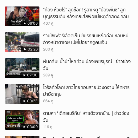
“ก้อง ห้วยไร่” สุดช็อก! รู้สาเหตุ “น้องพั๊นซ์“ ลูก
บุญธรรมดับ หลังเคยเสียพ่อแม่เหตุตึกสตง.ถล่ม
09:06
407 ดู
รวบโชเฟอร์เลือดเย็น ขับรถชนเหยื่อก่อนหลบหนี
อ้างหน้าตาเฉย เมียไม่อยากดูคนเจ็บ
02:26
200 ดู
ฝนถล่ม! น้ำป่าไหลท่วมเมืองเพชรบูรณ์ | ข่าวช่อง
วัน
07:30
289 ดู
ไวรัลทั่วโลก! สาวไทยถอนสายบัวงดงาม ให้ทหาร
ม้าอังกฤษ
00:23
864 ดู
ตามหา "เด็กอเมริกัน" หายตัวจากบ้าน | ข่าวช่อง
วัน
03:09
116 ดู