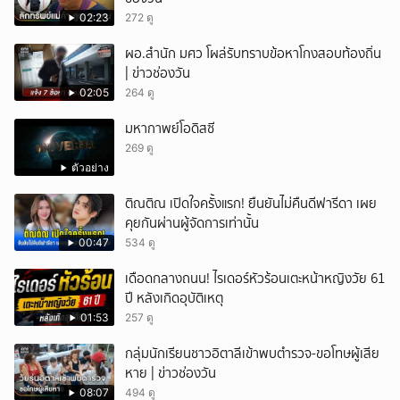
02:23
272 ดู
ผอ.สำนัก มศว โผล่รับทราบข้อหาโกงสอบท้องถิ่น
| ข่าวช่องวัน
02:05
264 ดู
มหากาพย์โอดิสซี
269 ดู
ตัวอย่าง
ติณติณ เปิดใจครั้งแรก! ยืนยันไม่คืนดีฟารีดา เผย
คุยกันผ่านผู้จัดการเท่านั้น
00:47
534 ดู
เดือดกลางถนน! ไรเดอร์หัวร้อนเตะหน้าหญิงวัย 61
ปี หลังเกิดอุบัติเหตุ
01:53
257 ดู
กลุ่มนักเรียนชาวอิตาลีเข้าพบตำรวจ-ขอโทษผู้เสีย
หาย | ข่าวช่องวัน
08:07
494 ดู