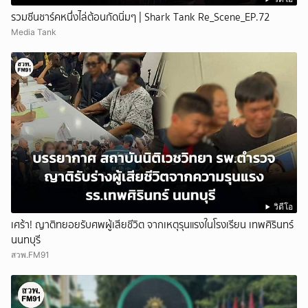
รวมซีนชาร์คหนึ่งไล่ต้อนกัดนิ่มๆ | Shark Tank Re_Scene_EP.72
Media Tank
วิดีโอ
เศร้า! ญาติทยอยรับศพผู้เสียชีวิต จากเหตุรุนแรงในโรงเรียน เทพศิรินทร์
นนทบุรี
สวพ.FM91