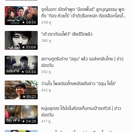
จุกในอก! เปิดคำพูด “น้องพั๊นซ์” ลูกบุญธรรม พูด
ถึง “ก้อง ห้วยไร่” เจ้าตัวช็อกหนัก ต้องเลือกโลงให้
ลูก!
09:54
436 ดู
"เต้ ดราก้อนไฟว์" เสียชีวิตแล้ว
380 ดู
01:04
สถานทูตรับร่าง "ฮลุน" แล้ว รอส่งกลับไทย | ข่าว
ช่องวัน
03:34
250 ดู
ว่านไฉ โพสต์ขอโทษหลังแจ้งข่าว "ฮลุน โซโล่"
642 ดู
01:22
หนุ่มสุดงง ได้นั่งในห้องเก็บกระเป๋ารถทัวร์ | ข่าว
ช่องวัน
04:29
417 ดู