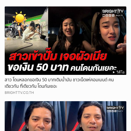
วิดีโอ
สาว โดนหลอกขอเงิน 50 บาทเติมน้ำมัน ชาวเน็ตแห่คอมเมนต์ คน
เดียวกัน ที่เดียวกัน โดนกันเยอะ
BRIGHTTV.CO.TH