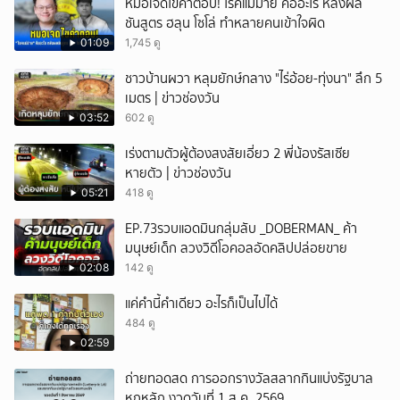
หมอเจดไขคำตอบ! โรคแม่ม่าย คืออะไร หลังผล
ชันสูตร ฮลุน โซโล่ ทำหลายคนเข้าใจผิด
01:09
1,745 ดู
ชาวบ้านผวา หลุมยักษ์กลาง "ไร่อ้อย-ทุ่งนา" ลึก 5
เมตร | ข่าวช่องวัน
03:52
602 ดู
เร่งตามตัวผู้ต้องสงสัยเอี่ยว 2 พี่น้องรัสเซีย
หายตัว | ข่าวช่องวัน
05:21
418 ดู
EP.73รวบแอดมินกลุ่มลับ _DOBERMAN_ ค้า
มนุษย์เด็ก ลวงวิดีโอคอลอัดคลิปปล่อยขาย
02:08
142 ดู
แค่คำนี้คำเดียว อะไรก็เป็นไปได้
484 ดู
02:59
ถ่ายทอดสด การออกรางวัลสลากกินแบ่งรัฐบาล
หกหลัก งวดวันที่ 1 ส.ค. 2569