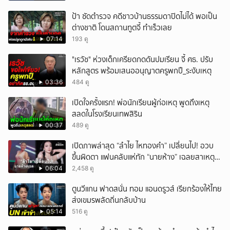
ป้า ซัดตำรวจ คดีชาวบ้านธรรมดาปิดไม่ได้ พอเป็น
ต่างชาติ โดนสถานทูตจี้ ทำเร็วเลย
07:14
193 ดู
"เรวัช" ห่วงเด็กเครียดกดดันปมเรียน จี้ ศธ. ปรับ
หลักสูตร พร้อมเสนออนุญาตครูพกปื_ระงับเหตุ
03:36
484 ดู
เปิดใจครั้งแรก! พ่อนักเรียนผู้ก่อเหตุ พูดถึงเหตุ
สลดในโรงเรียนเทพสิริน
00:37
489 ดู
เปิดภาพล่าสุด “ลำไย ไหทองคำ” เปลี่ยนไป! อวบ
ขึ้นผิดตา แฟนคลับแห่ทัก “นายห้าง” เฉลยสาเหตุ
ชัด!
06:04
2,458 ดู
ตูนวีแกน ฟาดสนั่น ทอม แอนดรูวส์ เรียกร้องให้ไทย
ส่งเขมรพลัดถิ่นกลับบ้าน
05:14
516 ดู