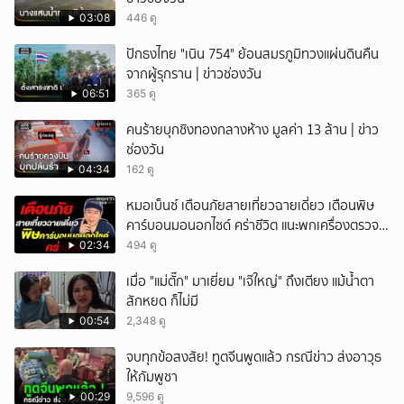
03:08
446 ดู
ปักธงไทย "เนิน 754" ย้อนสมรภูมิทวงแผ่นดินคืน
จากผู้รุกราน | ข่าวช่องวัน
06:51
365 ดู
คนร้ายบุกชิงทองกลางห้าง มูลค่า 13 ล้าน | ข่าว
ช่องวัน
04:34
162 ดู
หมอเบ็นซ์ เตือนภัยสายเที่ยวฉายเดี่ยว เตือนพิษ
คาร์บอนมอนอกไซด์ คร่าชีวิต แนะพกเครื่องตรวจ
วัดติดตัว
02:34
494 ดู
เมื่อ "แม่ตั๊ก" มาเยี่ยม "เจ๊ใหญ่" ถึงเตียง แม้น้ำตา
สักหยด ก็ไม่มี
00:54
2,348 ดู
จบทุกข้อสงสัย! ทูตจีนพูดแล้ว กรณีข่าว ส่งอาวุธ
ให้กัมพูชา
00:29
9,596 ดู