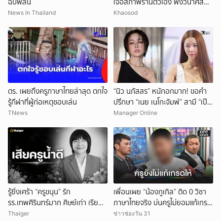
ฉับพลัน
เจอสภาพร้านตัวเอง พังวินาศสัน
ตะโร เสียหายนับล้าน
News In Thailand
Khaosod
ตร. เผยถึงครูภาษาไทยล่าสุด ตกใจ
“นิว นภัสสร” หนักอกมาก! ขอคำ
รู้กีฬาที่ผู้ก่อเหตุชอบเล่น
ปรึกษา “เนย เนโกะจัมพ์” สามี “เป๊ก
เปรมณัช” ดื่มดริ้งก์ติดเพื่อนหนัก!
TNews
Manager Online
รู้ยิ่งเศร้า “ครูขนุน” รัก
เพื่อนเผย “น้องกูเกิล” ติด 0 วิชา
รร.เทพศิรินทร์มาก ศิษย์เก่า เรียน
ภาษาไทยจริง บ่นครูไม่ยอมแก้เกรด
จบกลับมาเป็นครู
ให้
Thaiger
ข่าวช่องวัน 31