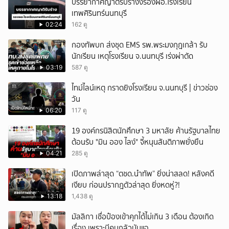
บรรยากาศญาติรับร่างงรองผอ.โรงเรียน
เทพศิรินทร์นนทบุรี
02:24
162 ดู
กองทัพบก ส่งชุด EMS รพ.พระมงกุฎเกล้า รับ
นักเรียน เหตุโรงเรียน จ.นนทบุรี เร่งผ่าตัด
03:19
587 ดู
ไทม์ไลน์เหตุ กราดยิงโรงเรียน จ.นนทบุรี | ข่าวช่อง
วัน
06:20
117 ดู
19 องค์กรนิสิตนักศึกษา 3 มหาลัย ค้านรัฐบาลไทย
ต้อนรับ "มิน ออง ไลง์" จี้หนุนสันติภาพยั่งยืน
04:21
285 ดู
เปิดภาพล่าสุด “ตชด.นำทัพ” ยิ่งน่าสลด! หลังคดี
เงียบ ก่อนปรากฎตัวล่าสุด ยิ่งหดหู่?!
13:18
1,438 ดู
มัลลิกา เชื่อป๋องเข้าคุกได้ไม่เกิน 3 เดือน ต้องเกิด
เรื่อง เพราะมีคนกลัวมันแฉ