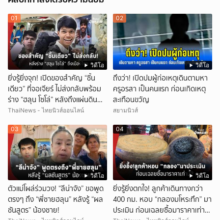
01
02
วิดีโอ
วิดีโอ
ยิ่งรู้ยิ่งจุก! เปิดของสำคัญ “ชิ้น
ถึงว่า! เปิดปมผู้ก่อเหตุเดินตามหา
เดียว” ที่จอเจียร์ ไม่ส่งกลับพร้อม
ครูอรสา เป็นคนแรก ก่อนเกิดเหตุ
ร่าง “ฮลุน โซโล่” หลังถึงแผ่นดิน
สะเทือนขวัญ
ไทย!
ThaiNews - ไทยนิวส์ออนไลน์
สยามนิวส์
03
04
วิดีโอ
วิดีโอ
ตัวแม่โผล่ร่วมวง! “ลีน่าจัง” ขอพูด
ยิ่งรู้ยิ่งตกใจ! ลูกค้าเดินทางกว่า
ตรงๆ ถึง “พี่ชายฮลุน” หลังรู้ “ผล
400 กม. หอบ “กลองมโหระทึก” มา
ชันสูตร” น้องชาย!
ประเมิน ก่อนเฉลยซื้อมาราคาเท่า