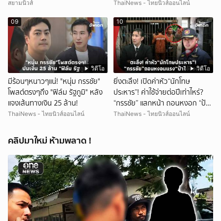
สยามนิวส์
ThaiNews - ไทยนิวส์ออนไลน์
09
10
วิดีโอ
วิดีโอ
มีร้อนๆหนาวๆแน่! "หนุ่ม กรรชัย"
ยิ่งตะลึง! เปิดค่าหัว“นักโทษ
โพสต์ตรงๆถึง "ฟิล์ม รัฐภูมิ" หลัง
ประหาร”! ค่าใช้จ่ายต่อปีเท่าไหร่?
แจงเส้นทางเงิน 25 ล้าน!
“กรรชัย” แสกหน้า ถอนหงอก “ป้า
ป๋อง”!
ThaiNews - ไทยนิวส์ออนไลน์
ThaiNews - ไทยนิวส์ออนไลน์
คลิปมาใหม่ ห้ามพลาด !