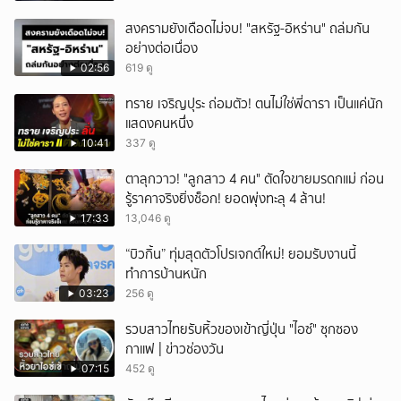
สงครามยังเดือดไม่จบ! "สหรัฐ-อิหร่าน" ถล่มกัน
อย่างต่อเนื่อง
02:56
619 ดู
ทราย เจริญปุระ ถ่อมตัว! ตนไม่ใช่พี่ดารา เป็นแค่นัก
แสดงคนหนึ่ง
10:41
337 ดู
ตาลุกวาว! "ลูกสาว 4 คน" ตัดใจขายมรดกแม่ ก่อน
รู้ราคาจริงยิ่งช็อก! ยอดพุ่งทะลุ 4 ล้าน!
17:33
13,046 ดู
“บิวกิ้น” ทุ่มสุดตัวโปรเจกต์ใหม่! ยอมรับงานนี้
ทำการบ้านหนัก
03:23
256 ดู
รวบสาวไทยรับหิ้วของเข้าญี่ปุ่น "ไอซ์" ซุกซอง
กาแฟ | ข่าวช่องวัน
07:15
452 ดู