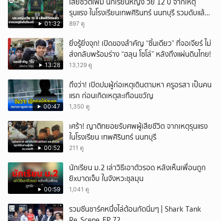
เสียชีวิตเพิ่ม นักเรียนหญิง วัย 12 ปี จากเหตุ
รุนแรง ในโรงเรียนเทพศิรินทร์ นนทบุรี รวมดับแล้ว
9 ราย
01:32
897 ดู
ยิ่งรู้ยิ่งจุก! เปิดของสำคัญ “ชิ้นเดียว” ที่จอเจียร์ ไม่
ส่งกลับพร้อมร่าง “ฮลุน โซโล่” หลังถึงแผ่นดินไทย!
13:28
13,129 ดู
ถึงว่า! เปิดปมผู้ก่อเหตุเดินตามหา ครูอรสา เป็นคน
แรก ก่อนเกิดเหตุสะเทือนขวัญ
00:47
1,350 ดู
เศร้า! ญาติทยอยรับศพผู้เสียชีวิต จากเหตุรุนแรง
ในโรงเรียน เทพศิรินทร์ นนทบุรี
00:52
211 ดู
นักเรียน ม.2 เล่าวิธีเอาตัวรอด หลังเห็นเพื่อนถูก
ยิxบาดเจ็บ ในจังหวะชุลมุน
00:59
1,041 ดู
รวมซีนชาร์คหนึ่งไล่ต้อนกัดนิ่มๆ | Shark Tank
Re_Scene_EP.72