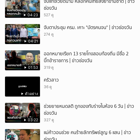
จับแก๊งเวียดนาม หลอกคนไทยส่งยาข้ามชาติ | ข่าว
ช่องวัน
04:23
527 ดู
จับตาประชุม ครม. เคาะ "บัตรคนจน" | ข่าวช่องวัน
274 ดู
04:21
ออกหมายเรียก 13 รายโกงสอบท้องถิ่น มีชื่อ 2
บิ๊กข้าราชการ | ข่าวช่องวัน
01:53
319 ดู
ครัวสาว
36 ดู
ตัวอย่าง
ช่วยยายหมดสติ ถูกของทับร่างในห้อง 6 วัน | ข่าว
ช่องวัน
03:22
327 ดู
แม่ค้าวอนช่วย คนร้ายลักทรัพย์สูญ 6 แสน | ข่าว
ช่องวัน