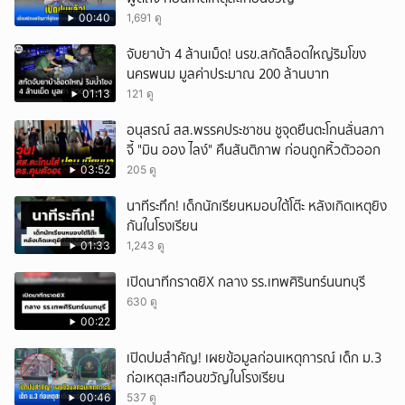
00:40
1,691 ดู
จับยาบ้า 4 ล้านเม็ด! นรข.สกัดล็อตใหญ่ริมโขง
นครพนม มูลค่าประมาณ 200 ล้านบาท
01:13
121 ดู
อนุสรณ์ สส.พรรคประชาชน ชูจุดยืนตะโกนลั่นสภา
จี้ "มิน ออง ไลง์" คืนสันติภาพ ก่อนถูกหิ้วตัวออก
03:52
205 ดู
นาทีระทึก! เด็กนักเรียนหมอบใต้โต๊ะ หลังเกิดเหตุยิง
กันในโรงเรียน
01:33
1,243 ดู
เปิดนาทีกราดยิX กลาง รร.เทพศิรินทร์นนทบุรี
630 ดู
00:22
เปิดปมสำคัญ! เผยข้อมูลก่อนเหตุการณ์ เด็ก ม.3
ก่อเหตุสะเทือนขวัญในโรงเรียน
00:46
537 ดู