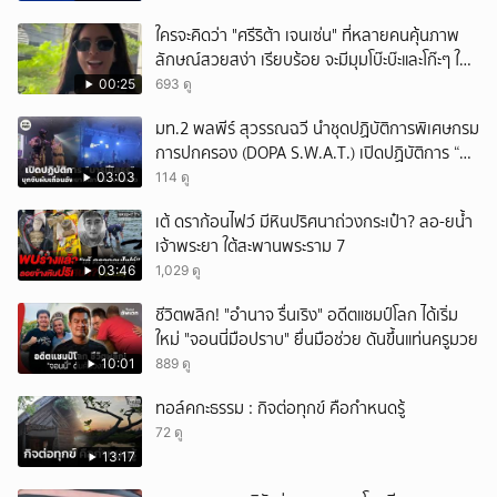
ใครจะคิดว่า "ศรีริต้า เจนเซ่น" ที่หลายคนคุ้นภาพ
ลักษณ์สวยสง่า เรียบร้อย จะมีมุมโบ๊ะบ๊ะและโก๊ะๆ ให้
ได้อมยิ้มเหมือนกัน งานนี้ทำเอาแฟนๆ ทั้งเอ็นดูทั้ง
00:25
693 ดู
หัวเราะ
มท.2 พลพีร์ สุวรรณฉวี นำชุดปฏิบัติการพิเศษกรม
การปกครอง (DOPA S.W.A.T.) เปิดปฏิบัติการ “บา
รมีโสธร” บุกจับผับเถื่อนอัพยา กลางเมืองแปดริ้ว
03:03
114 ดู
เปิดถึงเช้า ไร้ใบอนุญาต
เต้ ดราก้อนไฟว์ มีหินปริศนาถ่วงกระเป๋า? ลอ-ยน้ำ
เจ้าพระยา ใต้สะพานพระราม 7
03:46
1,029 ดู
ชีวิตพลิก! "อำนาจ รื่นเริง" อดีตแชมป์โลก ได้เริ่ม
ใหม่ "จอนนี่มือปราบ" ยื่นมือช่วย ดันขึ้นแท่นครูมวย
10:01
889 ดู
ทอล์คกะธรรม : กิจต่อทุกข์ คือกำหนดรู้
72 ดู
13:17