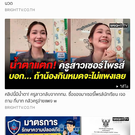
นวด
BRIGHTTV.CO.TH
วิดีโอ
คลิปนี้มีน้ำตา! ครูสาวกลับจากกทม. ซื้อของมาเซอร์ไพรส์นักเรียน เจอ
ถาม กี่บาท กลัวครูจ่ายแพง w
BRIGHTTV.CO.TH