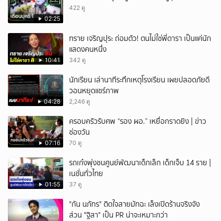
422 ดู
02:25
ทราย เจริญปุระ ถ่อมตัว! ตนไม่ใช่พี่ดารา เป็นแค่นัก
แสดงคนหนึ่ง
10:41
342 ดู
นักเรียน เล่านาทีระทึกเหตุโรงเรียน เผยปลอดภัยดี
วอนหยุดแชร์ภาพ
04:28
2,246 ดู
ครอบครัวรับศพ “รอง ผอ.” เหยื่อกราดยิง | ข่าว
ช่องวัน
07:16
70 ดู
รถเก๋งพุ่งชนศูนย์พัฒนาเด็กเล็ก เด็กเจ็บ 14 ราย |
เนชั่นทั่วไทย
01:55
37 ดู
"กัน นภัทร" ติดใจสายมัทฉะ เล็งเปิดร้านจริงจัง
ส่วน "ฐิสา" เป็น PR น่าจะเหมาะกว่า