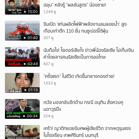
ฮลุน” หลังรู้ “ผลชันสูตร” น้องชาย!
15:00
1,249 ดู
จีนเปิด ‘แท่นผลิตไฟฟ้าพลังงานลมลอยน้ำ’ สูง
เกือบเท่าตึก 110 ชั้น ทนซูเปอร์ไต้ฝุ่น
01:40
207 ดู
นับถือใจ! ไรเดอร์เสียใจ ข่าวพี่น้องรัสเซีย ไม่เก็บเงิน
ค่าโดยสารคนรัสเซียเป็นการขอโทษ
02:48
637 ดู
“ครั้งแรก” ในชีวิต เกิดขึ้นกลางกองถ่าย!
1,532 ดู
01:13
เรวัช มองกลับอีกด้าน กรณี อนุทิน สั่งควบคุ
มอาวุธปืx
00:34
524 ดู
เศร้า! ญาติทยอยรับศพผู้เสียชีวิต จากเหตุรุนแรง
ในโรงเรียน เทพศิรินทร์ นนทบุรี