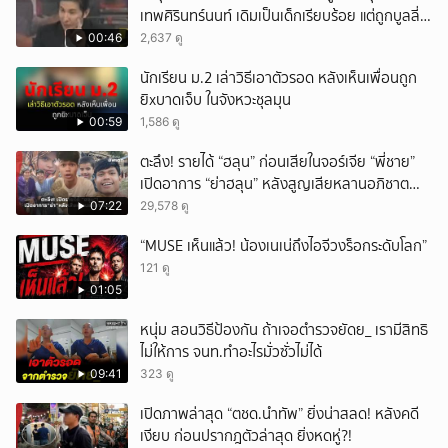
เทพศิรินทร์นนท์ เดิมเป็นเด็กเรียบร้อย แต่ถูกบูลลี่
หนัก คาดแรงกดดันสะสมกลายเป็นแรงแค้น จนก่อ
00:46
2,637 ดู
เหตุสลด
นักเรียน ม.2 เล่าวิธีเอาตัวรอด หลังเห็นเพื่อนถูก
ยิxบาดเจ็บ ในจังหวะชุลมุน
00:59
1,586 ดู
ตะลึง! รายได้ “ฮลุน” ก่อนเสียในจอร์เจีย “พี่ชาย”
เปิดอาการ “ย่าฮลุน” หลังสูญเสียหลานอภิชาต
บุตร!
07:22
29,578 ดู
“MUSE เห็นแล้ว! น้องเนเน่ถึงไอจีวงร็อกระดับโลก”
121 ดู
01:05
หนุ่ม สอนวิธีป้องกัน ถ้าเจอตำรวจยัดย_ เรามีสิทธิ
ไม่ให้การ จนท.ทำอะไรมั่วซั่วไม่ได้
09:41
323 ดู
เปิดภาพล่าสุด “ตชด.นำทัพ” ยิ่งน่าสลด! หลังคดี
เงียบ ก่อนปรากฎตัวล่าสุด ยิ่งหดหู่?!