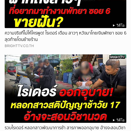
วิดีโอ
ความจริงที่ไม่ให้ใครพูด! ไรเดอร์ เตือน สาวๆ หวังมาโกยเงินพัทยา ซอย 6
สุดท้ายโดนย้ายร้าน
BRIGHTTV.CO.TH
วิดีโอ
รวบไรเดอร์ หลอกสาวพัฒนาการช้า สารภาพออกอุบาย อ้างจะสอนวิชา