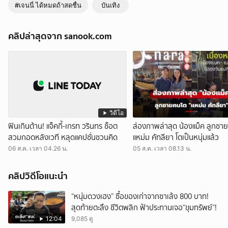
#เจนนี่ ได้หมดถ้าสดชื่น
บันเทิง
คลิปล่าสุดจาก sanook.com
วิดีโอ
ฟินเกินต้าน! แจ็คกี้-เกรท วรินทร ช็อต
ส่องภาพล่าสุด น้องแม็ค ลูกชา
สวมกอดหลังเวที หลุดแคปชั่นชวนคิด
แหม่ม คัทลียา โตเป็นหนุ่มแล้ว
06 ส.ค. เวลา 04.26 น.
05 ส.ค. เวลา 08.13 น.
คลิปวิดีโอแนะนำ
“หนุ่มดวงเฮง” ซื้อของเก่าจากซาเล้ง 800 บาท!
สุดท้ายตะลึง ชีวิตพลิก ฟ้าประทานเจอ“ขุมทรัพย์”!
12:04
9,085 ดู