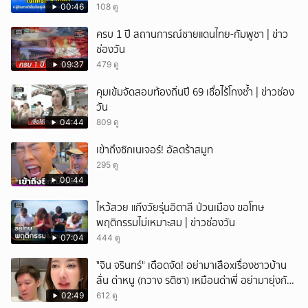
00:46
108 ดู
ครบ 1 ปี สถานการณ์ชายแดนไทย-กัมพูชา | ข่าว
ช่องวัน
09:37
479 ดู
คุมเข้มจัดสอบท้องถิ่นปี 69 เชื่อไร้โกงซ้ำ | ข่าวช่อง
วัน
04:44
809 ดู
เข้าถึงซิกเนเจอร์! อัลตร้าสมูท
295 ดู
00:44
ไหว้สวย แก๊งวัยรุ่นอิตาลี ป่วนเมือง ขอโทษ
พฤติกรรมไม่เหมาะสม | ข่าวช่องวัน
07:04
444 ดู
ั่"จิน จรินทร์" เดือดจัด! อย่ามาเสือxเรื่องชาวบ้าน
ลั่น ด่าหนู (กวาง รติชา) เหมือนด่าพี่ อย่ามายุ่งกับ
คนของผม จบ!!!
02:49
612 ดู