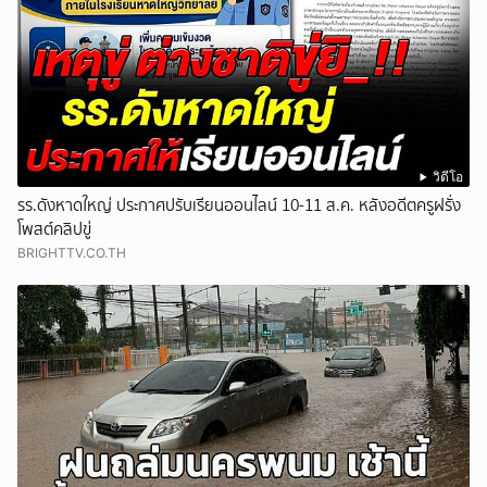
วิดีโอ
รร.ดังหาดใหญ่ ประกาศปรับเรียนออนไลน์ 10-11 ส.ค. หลังอดีตครูฝรั่ง
โพสต์คลิปขู่
BRIGHTTV.CO.TH