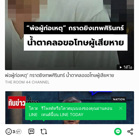
วิดีโอ
พ่อผู้ก่อเหตุ” กราดยิงเทพศิรินทร์ น้ำตาคลอขอโทษผู้เสียหาย
THE ROOM 44 CHANNEL
โควตมุมมองของคุณผ่านคอนเทนต์นี้บน
รีโพสต์หรือโควตมุมมองของคุณผ่านคอน
LINE TODAY
เทนต์นี้บน LINE TODAY
3