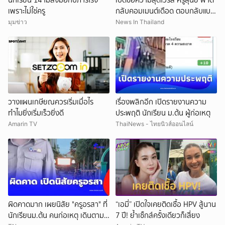
เพราะไม่ใช่ครู
กลับคอมเมนต์เดือด ตอบกลับแบบ
มีชั้นเชิง
มุมข่าว
News In Thailand
วางแผนเกษียณควรเริ่มเมื่อไร
เรื่องพลิกอีก เปิดรายงานความ
ทำไมยิ่งเริ่มเร็วยิ่งดี
ประพฤติ นักเรียน ม.ต้น ผู้ก่อเหตุ
Amarin TV
ThaiNews - ไทยนิวส์ออนไลน์
ผิดคาดมาก เผยนิสัย "ครูอรสา" ที่
“เอมี่” เปิดใจเคยติดเชื้อ HPV สู้นาน
นักเรียนม.ต้น คนก่อเหตุ เดินตาม
7 ปี! ย้ำเซ็กส์ครั้งเดียวก็เสี่ยง