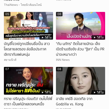
ThaiNews - ไทยนิวส์ออนไลน์
05
06
วิดีโอ
วิดีโอ
บัญชีโจวเย่ถูกเปลี่ยนชื่อเป็น สาว
"กัน นภัทร" ติดใจสายมัทฉะ เล็ง
โสดสายสตรอง ส่อลือประกาศ
เปิดร้านจริงจัง ส่วน "ฐิสา" เป็น PR
เลิกรากับแฟนหนุ่ม
น่าจะเหมาะกว่า
สยามนิวส์
INN News
07
08
วิดีโอ
วิดีโอ
ทราย เจริญปุระ ถ่อมตัว! ตนไม่ใช่พี่
อาลัย เคย์ลี ฮอตเทิล จาก
ดารา เป็นแค่นักแสดงคนหนึ่ง
Godzilla vs. Kong