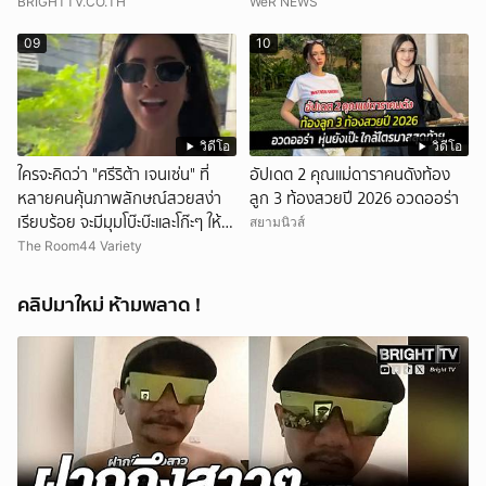
BRIGHTTV.CO.TH
WeR NEWS
09
10
วิดีโอ
วิดีโอ
ใครจะคิดว่า "ศรีริต้า เจนเซ่น" ที่
อัปเดต 2 คุณแม่ดาราคนดังท้อง
หลายคนคุ้นภาพลักษณ์สวยสง่า
ลูก 3 ท้องสวยปี 2026 อวดออร่า
เรียบร้อย จะมีมุมโบ๊ะบ๊ะและโก๊ะๆ ให้ได้
สยามนิวส์
อมยิ้มเหมือนกัน งานนี้ทำเอาแฟนๆ
The Room44 Variety
ทั้งเอ็นดูทั้งหัวเราะ
คลิปมาใหม่ ห้ามพลาด !