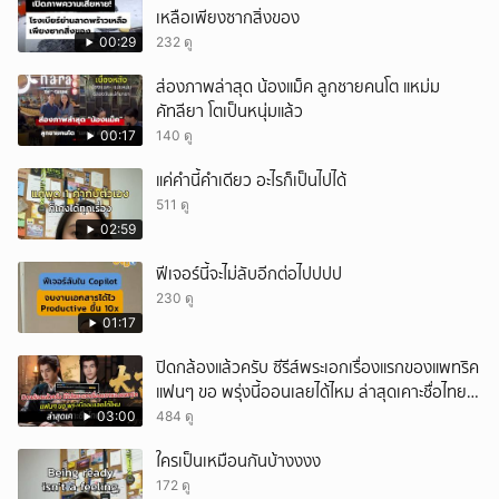
เหลือเพียงซากสิ่งของ
ยกเลิก
00:29
232 ดู
ส่องภาพล่าสุด น้องแม็ค ลูกชายคนโต แหม่ม
คัทลียา โตเป็นหนุ่มแล้ว
00:17
140 ดู
แค่คำนี้คำเดียว อะไรก็เป็นไปได้
511 ดู
02:59
ฟีเจอร์นี้จะไม่ลับอีกต่อไปปปป
230 ดู
01:17
ปิดกล้องแล้วครับ ซีรีส์พระเอกเรื่องแรกของแพทริค
แฟนๆ ขอ พรุ่งนี้ออนเลยได้ไหม ล่าสุดเคาะชื่อไทย
แล้ว
03:00
484 ดู
ใครเป็นเหมือนกันบ้างงงง
172 ดู