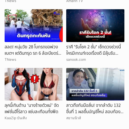
หา
TNews
Amarin TV
สลด! หนุ่มวัย 28 โบกรถขอพ่วง
ราศี "รับโชค 2 ชั้น" เช็กดวงช่วงนี้
แบตฯ แต่ดินทรุด รถ 6 ล้อเบียดร่าง
ใครมีเกณฑ์เจอเรื่องดี มีลุ้นรับ
ดับ
ความปัง
TNews
sanook.com
ลุคนี้เกินต้าน “นางร้ายตัวแม่” จัด
สาวถึงกับมือสั่น! จากลำดับ 132
แฟชั่นฮีโร่สาว แซ่บสะเทือนทั้งฟีด
ขึ้นที่ 1 ผลขึ้นบัญชีใหม่ สอบท้อง
ถิ่น
KaaZip บันเทิง
สยามนิวส์