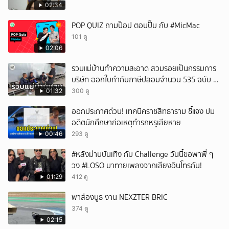
02:34
POP QUIZ ถามป็อป ตอบปั๊บ กับ #MicMac
101 ดู
02:06
รวบแม่บ้านทำความสะอาด สวมรอยเป็นกรรมการ
บริษัท ออกใบกำกับภาษีปลอมจำนวน 535 ฉบับ รัฐ
เสียหายกว่า 129 ล้านบาท
01:32
300 ดู
ออกประกาศด่วน! เทคนิคราชสิทธาราม ชี้แจง ปม
อดีตนักศึกษาก่อเหตุทำรถหรูเสียหาย
00:46
293 ดู
#หลังม่านบันเทิง กับ Challenge วันนี้ขอพาพี่ ๆ
วง #LOSO มาทายเพลงจากเสียงอินโทรกัน!
01:29
412 ดู
พาส่องบูธ งาน NEXZTER BRIC
374 ดู
02:15