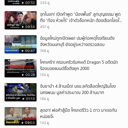
00:52
335 ดู
จุกในอก! เปิดคำพูด “น้องพั๊นซ์” ลูกบุญธรรม พูด
ถึง “ก้อง ห้วยไร่” เจ้าตัวช็อกหนัก ต้องเลือกโลงให้
ลูก!
09:54
457 ดู
ข้อมูลใหม่ถูกเปิดเผย! ปมผู้ก่อเหตุโรงเรียนดัง
จังหวัดนนทบุรี ยังอยู่ระหว่างตรวจสอบ
00:47
748 ดู
โศกเศร้า! ครอบครัวรับศxเต้ Dragon 5 อดีตนัก
ร้องบอยแบนด์ชื่อดังยุค 2000
00:28
153 ดู
จับยาบ้า 4 ล้านเม็ด! นรข.สกัดล็อตใหญ่ริมโขง
นครพนม มูลค่าประมาณ 200 ล้านบาท
01:13
164 ดู
สุดฮา! พ่อค้าสู้มือ ใครกดรีวิว 1 ดาว มาเจอกัน
หน่อยจ๊ะ
09:03
132 ดู