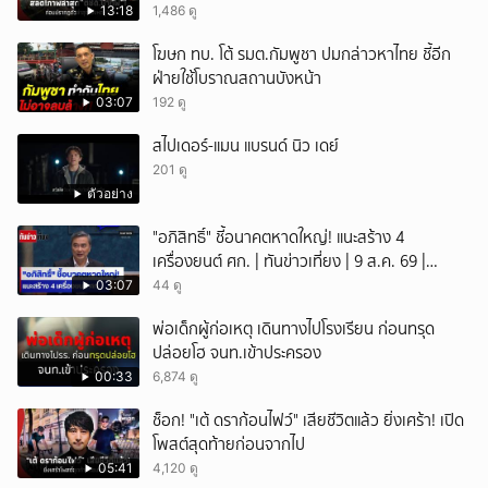
13:18
1,486 ดู
โฆษก ทบ. โต้ รมต.กัมพูชา ปมกล่าวหาไทย ชี้อีก
ฝ่ายใช้โบราณสถานบังหน้า
03:07
192 ดู
สไปเดอร์-แมน แบรนด์ นิว เดย์
201 ดู
ตัวอย่าง
"อภิสิทธิ์" ชี้อนาคตหาดใหญ่! แนะสร้าง 4
เครื่องยนต์ ศก. | ทันข่าวเที่ยง | 9 ส.ค. 69 |
NationTV22
03:07
44 ดู
พ่อเด็กผู้ก่อเหตุ เดินทางไปโรงเรียน ก่อนทรุด
ปล่อยโฮ จนท.เข้าประครอง
00:33
6,874 ดู
ช็อก! "เต้ ดราก้อนไฟว์" เสียชีวิตแล้ว ยิ่งเศร้า! เปิด
โพสต์สุดท้ายก่อนจากไป
05:41
4,120 ดู