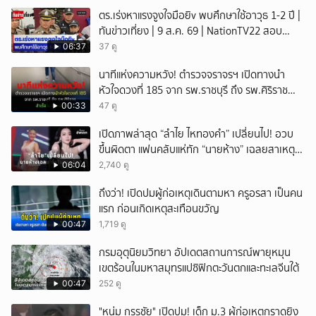
ตร.เร่งหาแรงจูงใจมือยิv พบศึกษาใช้อาวุธ 1-2 ปี |
ทันข่าวเที่ยง | 9 ส.ค. 69 | NationTV22 สอบ
พยานแล้ว 17 ปาก เร่งตรวจมือถือและหลักฐานที่
06:37
37 ดู
เกิดเหตุ พบปัจจัยหลายด้าน ทั้งครอบครัว โรงเรียน
นาทีแห่งความหวัง! ตำรวจจราจรฯ เปิดทางนำ
เพื่อน และสื่อโซเ
หัวใจดวงที่ 185 จาก รพ.ราชบุรี ถึง รพ.ศิริราช
สำเร็จใน 48 นาที
00:33
47 ดู
เปิดภาพล่าสุด “ลำไย ไหทองคำ” เปลี่ยนไป! อวบ
ขึ้นผิดตา แฟนคลับแห่ทัก “นายห้าง” เฉลยสาเหตุ
ชัด!
06:04
2,740 ดู
ถึงว่า! เปิดปมผู้ก่อเหตุเดินตามหา ครูอรสา เป็นคน
แรก ก่อนเกิดเหตุสะเทือนขวัญ
00:47
1,719 ดู
กรมอุตุนิยมวิทยา อัปเดตสถานการณ์พายุหมุน
เขตร้อนในมหาสมุทรแปซิฟิกตะวันตกและทะเลจีนใต้
00:47
252 ดู
"หนุ่ม กรรชัย" เปิดปม! เด็ก ม.3 ผู้ก่อเหตุกราดยิง