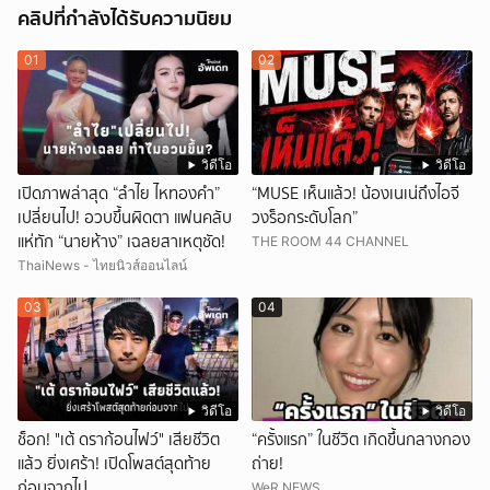
คลิปที่กำลังได้รับความนิยม
01
02
วิดีโอ
วิดีโอ
เปิดภาพล่าสุด “ลำไย ไหทองคำ”
“MUSE เห็นแล้ว! น้องเนเน่ถึงไอจี
เปลี่ยนไป! อวบขึ้นผิดตา แฟนคลับ
วงร็อกระดับโลก”
แห่ทัก “นายห้าง” เฉลยสาเหตุชัด!
THE ROOM 44 CHANNEL
ThaiNews - ไทยนิวส์ออนไลน์
03
04
วิดีโอ
วิดีโอ
ช็อก! "เต้ ดราก้อนไฟว์" เสียชีวิต
“ครั้งแรก” ในชีวิต เกิดขึ้นกลางกอง
แล้ว ยิ่งเศร้า! เปิดโพสต์สุดท้าย
ถ่าย!
ก่อนจากไป
WeR NEWS