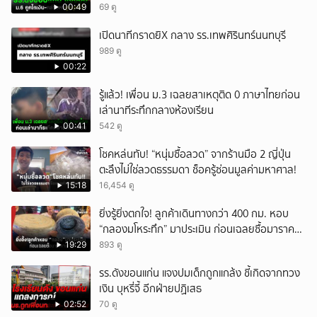
00:49
69 ดู
เปิดนาทีกราดยิX กลาง รร.เทพศิรินทร์นนทบุรี
989 ดู
00:22
รู้แล้ว! เพื่อน ม.3 เฉลยสาเหตุติด 0 ภาษาไทยก่อน
เล่านาทีระทึกกลางห้องเรียน
00:41
542 ดู
โชคหล่นทับ! “หนุ่มซื้อลวด” จากร้านมือ 2 ญี่ปุ่น
ตะลึงไม่ใช่ลวดธรรมดา ช็อครู้ซ่อนมูลค่ามหาศาล!
15:18
16,454 ดู
ยิ่งรู้ยิ่งตกใจ! ลูกค้าเดินทางกว่า 400 กม. หอบ
“กลองมโหระทึก” มาประเมิน ก่อนเฉลยซื้อมาราคา
เท่าไหร่?
19:29
893 ดู
รร.ดังขอนแก่น แจงปมเด็กถูกแกล้ง ชี้เกิดจากทวง
เงิน บุหรี่จี้ อีกฝ่ายปฏิเสธ
02:52
70 ดู