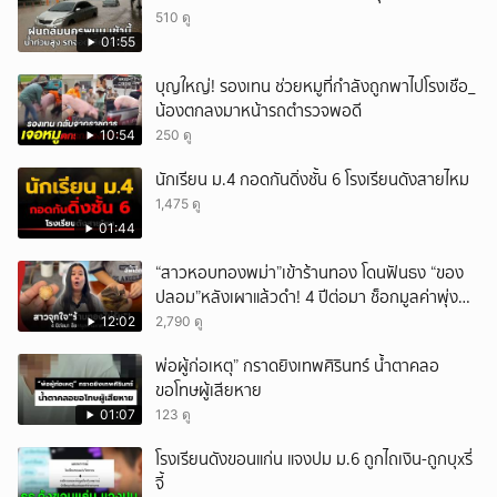
510 ดู
01:55
บุญใหญ่! รองเทน ช่วยหมูที่กำลังถูกพาไปโรงเชือ_
น้องตกลงมาหน้ารถตำรวจพอดี
10:54
250 ดู
นักเรียน ม.4 กอดกันดิ่งชั้น 6 โรงเรียนดังสายไหม
1,475 ดู
01:44
“สาวหอบทองพม่า”เข้าร้านทอง โดนฟันธง “ของ
ปลอม”หลังเผาแล้วดำ! 4 ปีต่อมา ช็อกมูลค่าพุ่ง
มหาศาล!
12:02
2,790 ดู
พ่อผู้ก่อเหตุ” กราดยิงเทพศิรินทร์ น้ำตาคลอ
ขอโทษผู้เสียหาย
01:07
123 ดู
โรงเรียนดังขอนแก่น แจงปม ม.6 ถูกไถเงิน-ถูกบุxรี่
จี้