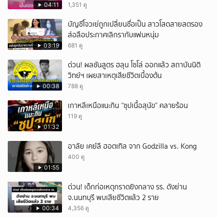
04:11
1,351 ดู
บัญชีโจวเย่ถูกเปลี่ยนชื่อเป็น สาวโสดสายสตรอง
ส่อลือประกาศเลิกรากับแฟนหนุ่ม
03:19
681 ดู
ด่วน! ผลชันสูตร ฮลุน โซโล่ ออกแล้ว สถาบันนิติ
วิทย์ฯ เผยสาเหตุเสียชีวิตเบื้องต้น
00:38
788 ดู
เกาหลีเหนือแนะกิน “ซุปเนื้อสุนัข” คลายร้อน
119 ดู
01:32
อาลัย เคย์ลี ฮอตเทิล จาก Godzilla vs. Kong
400 ดู
01:55
ด่วน! เด็กก่อเหตุกราดยิงกลาง รร. ดังย่าน
จ.นนทบุรี พบเสียชีวิตแล้ว 2 ราย
00:34
4,356 ดู