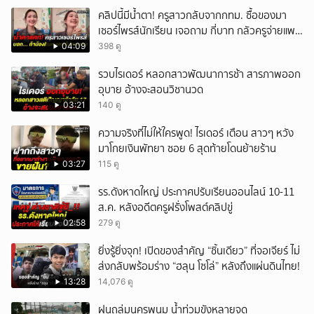
คลิปนี้มีน้ำตา! ครูสาวกลับจากกทม. ซื้อของมา
เซอร์ไพรส์นักเรียน เจอถาม กี่บาท กลัวครูจ่ายแพง
w
04:09
398 ดู
รวบไรเดอร์ หลอกสาวพัฒนาการช้า สารภาพออก
อุบาย อ้างจะสอนวิชานวด
03:21
140 ดู
ความจริงที่ไม่ให้ใครพูด! ไรเดอร์ เตือน สาวๆ หวัง
มาโกยเงินพัทยา ซอย 6 สุดท้ายโดนย้ายร้าน
03:27
115 ดู
รร.ดังหาดใหญ่ ประกาศปรับเรียนออนไลน์ 10-11
ส.ค. หลังอดีตครูฝรั่งโพสต์คลิปขู่
02:58
279 ดู
ยิ่งรู้ยิ่งจุก! เปิดของสำคัญ “ชิ้นเดียว” ที่จอเจียร์ ไม่
ส่งกลับพร้อมร่าง “ฮลุน โซโล่” หลังถึงแผ่นดินไทย!
13:28
14,076 ดู
ฝนถล่มนครพนม น้ำท่วมขังหลายจุด