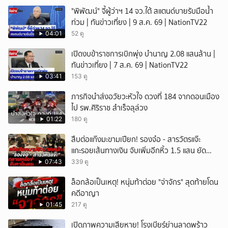
"พิพัฒน์" จี้ผู้ว่าฯ 14 จว.ใต้ สแตนด์บายรับมือน้ำ
ท่วม | ทันข่าวเที่ยง | 9 ส.ค. 69 | NationTV22
04:01
52 ดู
เปิดงบข้าราชการเบิกพุ่ง บำนาญ 2.08 แสนล้าน |
ทันข่าวเที่ยง | 7 ส.ค. 69 | NationTV22
03:41
153 ดู
ภารกิจนำส่งอวัยวะหัวใจ ดวงที่ 184 จากดอนเมือง
ไป รพ.ศิริราช สำเร็จลุล่วง
01:22
180 ดู
สืบต่อแก๊งมะขามเปียก! รองจ๋อ - สารวัตรแจ๊ะ
แกะรอยเส้นทางเงิน จับเพิ่มอีกหิ้ว 1.5 แสน ยัด
สินบน
07:43
339 ดู
ล็อกล้อเป็นเหตุ! หนุ่มท้าต่อย "จ่าจักร" สุดท้ายโดน
คดีอาญา
01:45
217 ดู
เปิดภาพความเสียหาย! โรงเบียร์ย่านลาดพร้าว