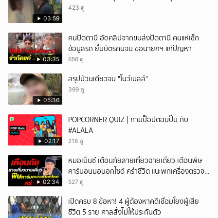
423 ดู
03:59
คนปัตตานี อัดคลิปจากขนส่งปัตตานี คนแห่เช็ก
ข้อมูลรถ ยื่นบัตรคนจน ขอนายกฯ แก้ปัญหา
03:35
656 ดู
สรุปม้วนเดียวจบ "โนว์เบลล์"
399 ดู
05:36
POPCORNER QUIZ | ถามป็อปตอบปั๊บ กับ
#ALALA
02:17
218 ดู
หมอเบ็นซ์ เตือนภัยสายเที่ยวฉายเดี่ยว เตือนพิษ
คาร์บอนมอนอกไซด์ คร่าชีวิต แนะพกเครื่องตรวจ
วัดติดตัว
02:34
527 ดู
เปิดครบ 8 ข้อหา! 4 ผู้ต้องหาคดีเชื่อมโยงผู้เสีย
ชีวิต 5 ราย ศาลสั่งไม่ให้ประกันตัว