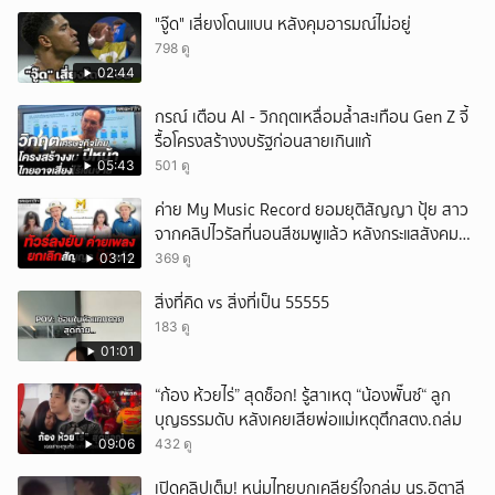
"จู๊ด" เสี่ยงโดนแบน หลังคุมอารมณ์ไม่อยู่
798 ดู
02:44
กรณ์ เตือน AI - วิกฤตเหลื่อมล้ำสะเทือน Gen Z จี้
รื้อโครงสร้างงบรัฐก่อนสายเกินแก้
05:43
501 ดู
ค่าย My Music Record ยอมยุติสัญญา ปุ้ย สาว
จากคลิปไวรัลที่นอนสีชมพูแล้ว หลังกระแสสังคม
และคนในวงการวิจารณ์เรื่องความเหมาะสม
03:12
369 ดู
สิ่งที่คิด vs สิ่งที่เป็น 55555
183 ดู
01:01
“ก้อง ห้วยไร่” สุดช็อก! รู้สาเหตุ “น้องพั๊นซ์“ ลูก
บุญธรรมดับ หลังเคยเสียพ่อแม่เหตุตึกสตง.ถล่ม
09:06
432 ดู
เปิดคลิปเต็ม! หนุ่มไทยบุกเคลียร์ใจกลุ่ม นร.อิตาลี