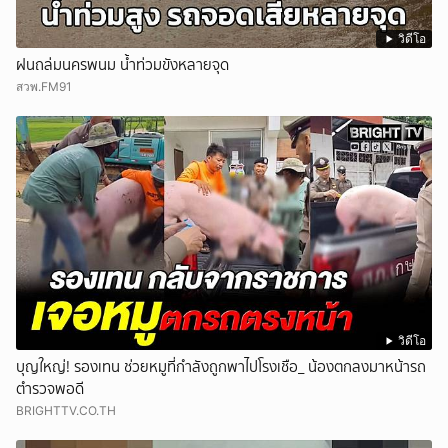
วิดีโอ
ฝนถล่มนครพนม น้ำท่วมขังหลายจุด
สวพ.FM91
วิดีโอ
บุญใหญ่! รองเทน ช่วยหมูที่กำลังถูกพาไปโรงเชือ_ น้องตกลงมาหน้ารถ
ตำรวจพอดี
BRIGHTTV.CO.TH