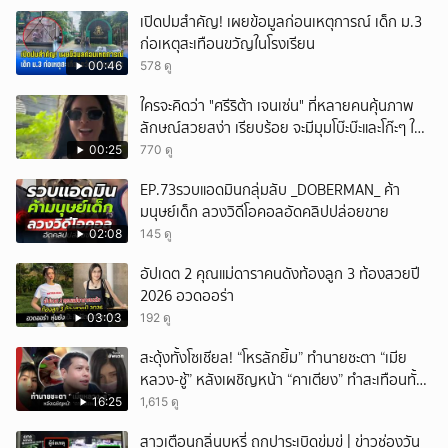
เปิดปมสำคัญ! เผยข้อมูลก่อนเหตุการณ์ เด็ก ม.3
ก่อเหตุสะเทือนขวัญในโรงเรียน
00:46
578 ดู
ใครจะคิดว่า "ศรีริต้า เจนเซ่น" ที่หลายคนคุ้นภาพ
ลักษณ์สวยสง่า เรียบร้อย จะมีมุมโบ๊ะบ๊ะและโก๊ะๆ ให้
ได้อมยิ้มเหมือนกัน งานนี้ทำเอาแฟนๆ ทั้งเอ็นดูทั้ง
00:25
770 ดู
หัวเราะ
EP.73รวบแอดมินกลุ่มลับ _DOBERMAN_ ค้า
มนุษย์เด็ก ลวงวิดีโอคอลอัดคลิปปล่อยขาย
02:08
145 ดู
อัปเดต 2 คุณแม่ดาราคนดังท้องลูก 3 ท้องสวยปี
2026 อวดออร่า
03:03
192 ดู
สะดุ้งทั้งโซเชียล! “โหรลักยิ้ม” ทำนายชะตา “เมีย
หลวง-ชู้” หลังเผชิญหน้า “คาเตียง” ทำสะเทือนทั้ง
ประเทศ
16:25
1,615 ดู
สาวเตือนกลิ่นบุหรี่ ถูกปาระเบิดข่มขู่ | ข่าวช่องวัน