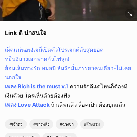
Link ดี น่าสนใจ
เผ็ดแน่นอน!เจนี่เปิดตัวโปรเจกต์ลับสุดยอด
หยิบ2นางเอกฟาดกันไฟลุก!
ย้อนเส้นทางรัก หมอบี ลั่นรักมั่นภรรยาคนเดียว-ไม่เคย
นอกใจ
เพลง Rich is the must v.1
ความรักดีแค่ไหนก็ต้องมี
เงินด้วย ใครเห็นด้วยต้องฟัง
เพลง Love Attack
ถ้าเลิฟแล้ว ล็อคเป้า ต้องบุกแล้ว
#เจ้าตัว
#จางหลิง
#ฉางซา
#โรงแรม