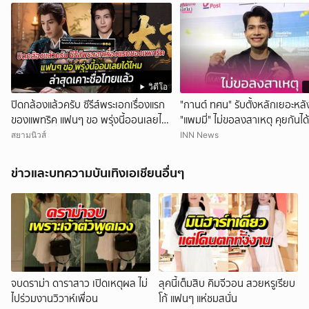
วิดีโอ
ปิดกล้องแล้วครับ ซีรีส์พระเอกเรื่องแรก
"กานต์ ทศน" รับตั้งหลักเยอะหลั
ของแพทริค แฟนๆ ขอ พรุ่งนี้ออนเลยได้
"แพมมี่" ไม่ขอลงสาเหตุ คุยกันได
ไหม ล่าสุดเคาะชื่อไทยแล้ว
เดิม
สยามนิวส์
INN News
ข่าวและบทความบันเทิงเอเชียนอื่นๆ
จบดราม่า ดาราสาว เปิดเหตุผล ไม่
ลุคนี้เต็มสิบ คิมจีวอน สวยหรูเรียบ
ไปร่วมงานวิวาห์เพื่อน
โก้ แฟนๆ แห่ชมสนั่น