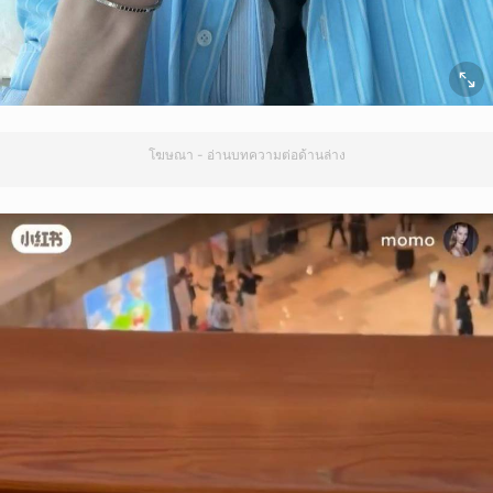
โฆษณา - อ่านบทความต่อด้านล่าง