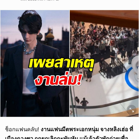
ช็อกแฟนคลับ!
งานแฟนมีตพระเอกหนุ่ม จางหลิงเฮ่อ ที่
เมืองฉางซา ถูกยกเลิกกะทันหัน แม้เจ้าตัวพักถ่ายเพื่อ