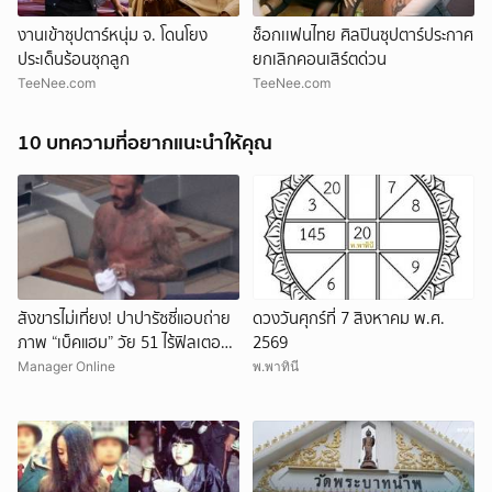
งานเข้าซุปตาร์หนุ่ม จ. โดนโยง
ช็อกเเฟนไทย ศิลปินซุปตาร์ประกาศ
ประเด็นร้อนซุกลูก
ยกเลิกคอนเสิร์ตด่วน
TeeNee.com
TeeNee.com
10 บทความที่อยากแนะนำให้คุณ
สังขารไม่เที่ยง! ปาปารัซซี่แอบถ่าย
ดวงวันศุกร์ที่ 7 สิงหาคม พ.ศ.
ภาพ “เบ็คแฮม” วัย 51 ไร้ฟิลเตอร์
2569
เผยให้เห็นผมบาง-ศีรษะล้าน
Manager Online
พ.พาทินี