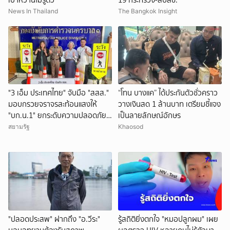
News In Thailand
The Bangkok Insight
"3 เอ็ม ประเทศไทย" จับมือ "สสส."
“โทน บางแค” ได้ประกันตัวชั่วคราว
มอบกรวยจราจรสะท้อนแสงให้
วางเงินสด 1 ล้านบาท เตรียมชี้แจง
"บก.น.1" ยกระดับความปลอดภัย
เป็นลายลักษณ์อักษร
ทางม้าลาย
สยามรัฐ
Khaosod
"ปลอดประสพ" ฝากถึง "อ.วีระ"
รู้สถิติยิ่งตกใจ "หมอปลูกผม" เผย