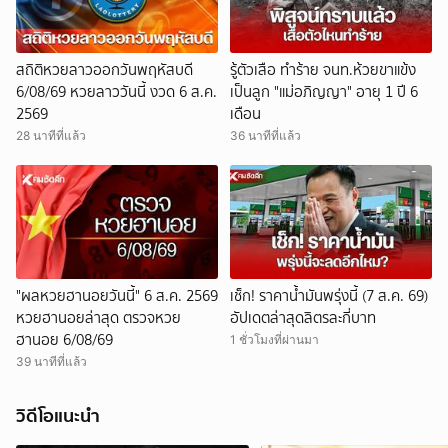
สถิติหวยลาวออกวันพฤหัสบดี
รู้ตัวเสือ ทำร้าย จนท.ห้วยขาแข้ง
6/08/69 หวยลาววันนี้ งวด 6 ส.ค.
เป็นลูก "แม่อภิญญา" อายุ 1 ปี 6
2569
เดือน
28 นาทีที่แล้ว
36 นาทีที่แล้ว
"ผลหวยฮานอยวันนี้" 6 ส.ค. 2569
เช็ก! ราคาน้ำมันพรุ่งนี้ (7 ส.ค. 69)
หวยฮานอยล่าสุด ตรวจหวย
อัปเดตล่าสุดลิตรละกี่บาท
ฮานอย 6/08/69
1 ชั่วโมงที่ผ่านมา
39 นาทีที่แล้ว
วิดีโอแนะนำ