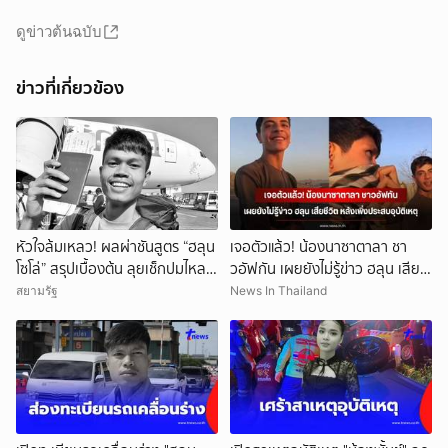
ดูข่าวต้นฉบับ
ข่าวที่เกี่ยวข้อง
หัวใจล้มเหลว! ผลผ่าชันสูตร “ฮลุน
เจอตัวแล้ว! น้องนาซาตาลา ชา
โซโล่” สรุปเบื้องต้น ลุยเช็กปมไหล
วอัฟกัน เผยยังไม่รู้ข่าว ฮลุน เสีย
ตาย ยังไม่ตัดทิ้งสารพิษ
ชีวิต หลังเพิ่งประสบอุบัติเหตุ
สยามรัฐ
News In Thailand