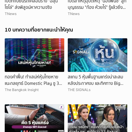
เปิดทะเบียนรถเคลื่อนร่าง "ฮลุน
เปิดสาเหตุอุบัติเหตุ "น้องพั้นช์" ลูก
โซโล่" ส่งพิสูจน์หาความจริง
บุญธรรม "ก้อง ห้วยไร่" รู้แล้วยิ่ง
สลดใจ
TNews
TNews
10 บทความที่อยากแนะนำให้คุณ
ยกเลิก
ทองคำฟื้น! ทำเสน่ห์หุ้นไทยหาย
สแกน 5 หุ้นพื้นฐานแกร่งน่าสะสม
แนะกลยุทธ์ Domestic Play ชู 3
หลังประกาศงบ และทิศทาง Big
หุ้นเด่น
Tech ในเวลานี้
The Bangkok Insight
THE SIGNALs