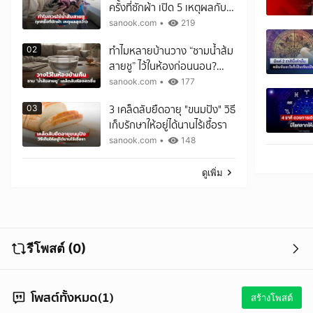
ครั้งที่ซักผ้า เปิด 5 เหตุผลกับ
ผลลัพธ์สุดว้าว
sanook.com
•
219
ทำไมหลายบ้านวาง “ชามน้ำส้ม
02
สายชู” ไว้ในห้องก่อนนอน?
เคล็ดลับราคาประหยัด ตื่นมา
sanook.com
•
177
อาจพบความต่าง!
3 เคล็ดลับยืดอายุ "ขนมปัง" วิธี
03
เก็บรักษาให้อยู่ได้นานไร้เชื้อรา
sanook.com
•
148
ดูเพิ่ม
รีโพสต์ (0)
โพสต์ทั้งหมด(1)
สร้างโพสต์