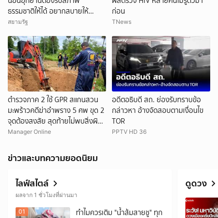
นอนอุทยานต้องรับสภาพ
ผลตรวจ HIV หลายคนไม่รู้ตัวมา
ธรรมชาติให้ได้ อยากสบายให้
ก่อน
นอนโรงแรม ติงไม่เหมาะสม ดุใส่
สยามรัฐ
TNews
รองปลัด ชี้ขรก.ไม่ใช่ลูกน้องใคร
ตำรวจภาค 2 ใช้ GPR สแกนสวน
อดีตอธิบดี สถ. ย่องรับทราบข้อ
มะพร้าวคดีฆ่าอำพราง 5 ศพ ขุด 2
กล่าวหา อ้างจัดสอบตามเงื่อนไข
จุดต้องสงสัย สุดท้ายไม่พบสิ่งผิด
TOR
ปกติ
Manager Online
PPTV HD 36
ข่าวและบทความยอดนิยม
ไลฟ์สไตล์
ดูดวง
ผลจาก 1 ชั่วโมงที่ผ่านมา
ทำไมควรเติม "น้ำส้มสายชู" ทุก
01