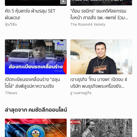
คัด 5 หุ้นแกร่ง ฝ่ามรสุม SET
"ต้อม รชนีกร" ชนะคดีศัลยกรรม
ผันผวน!
ใบหน้า ศาลสั่ง รพ.-แพทย์ ร่วม
ชดใช้กว่า 7.7 ล้านบาท
หุ้นวิชั่น
The Room44 Variety
เปิดทะเบียนรถเคลื่อนร่าง "ฮลุน
เจาะธุรกิจ 'โทน บางแค' เปิดงบ 4
โซโล่" ส่งพิสูจน์หาความจริง
บริษัท พบธุรกิจพระเครื่องยัง
ขาดทุน
TNews
ฐานเศรษฐกิจ
ล่าสุดจาก คมชัดลึกออนไลน์