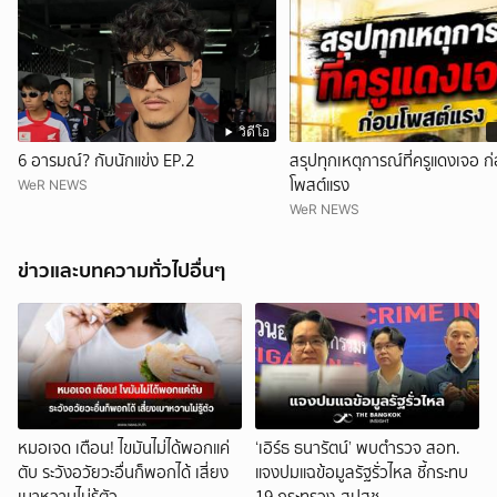
วิดีโอ
6 อารมณ์? กับนักแข่ง EP.2
สรุปทุกเหตุการณ์ที่ครูแดงเจอ ก
โพสต์แรง
WeR NEWS
WeR NEWS
ข่าวและบทความทั่วไปอื่นๆ
หมอเจด เตือน! ไขมันไม่ได้พอกแค่
‘เอิร์ธ ธนารัตน์’ พบตำรวจ สอท.
ตับ ระวังอวัยวะอื่นก็พอกได้ เสี่ยง
แจงปมแฉข้อมูลรัฐรั่วไหล ชี้กระทบ
เบาหวานไม่รู้ตัว
19 กระทรวง-สปสช.