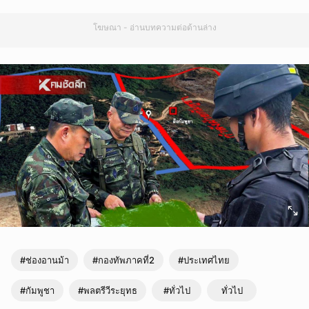
โฆษณา - อ่านบทความต่อด้านล่าง
#ช่องอานม้า
#กองทัพภาคที่2
#ประเทศไทย
#กัมพูชา
#พลตรีวีระยุทธ
#ทั่วไป
ทั่วไป