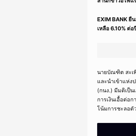
สำนักข่าวอีไฟแ
EXIM BANK ยืนห
เหลือ 6.10% ต่อป
นายบัณฑิต สะเพ
และนำเข้าแห่ง
(กนง.) มีมติเป็
การเงินเอื้อต่
โน้มการชะลอตั