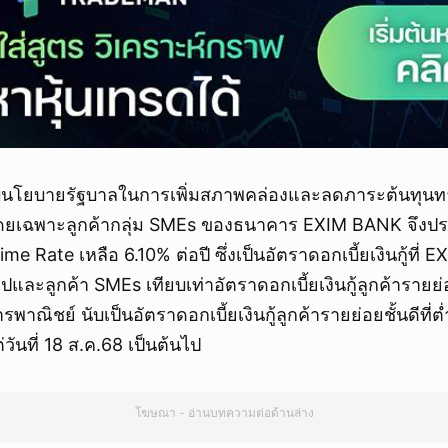
นรับนโยบายรัฐบาลในการเพิ่มสภาพคล่องและลดภาระต้นทุนทา
โดยเฉพาะลูกค้ากลุ่ม SMEs ของธนาคาร EXIM BANK จึงป
ime Rate เหลือ 6.10% ต่อปี ซึ่งเป็นอัตราดอกเบี้ยเงินกู้ที่
ไปและลูกค้า SMEs เทียบเท่าอัตราดอกเบี้ยเงินกู้ลูกค้ารายย่
ิชย์ นับเป็นอัตราดอกเบี้ยเงินกู้ลูกค้ารายย่อยชั้นดีที่ต่
่วันที่ 18 ส.ค.68 เป็นต้นไป
โฆษณา - อ่านบทความต่อด้านล่าง