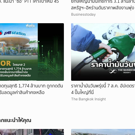
แนะนำ “ซื้อ” PTT เคาะเป้าใหม่ 45
ยักษ์ใหญ่น้ำมันโกยกำไร 3.1 ล้านล
สหรัฐฯ–อิหร่านดันราคาพลังงานพุ่ง
Businesstoday
ดทุนสุทธิ 1,774 ล้านบาท ถูกกดดัน
ราคาน้ำมันวันพรุ่งนี้ 7 ส.ค. อัปเด
ปรับลดมูลค่าสินค้าคงเหลือ
4 ปั๊มใหญ่ที่นี่
The Bangkok Insight
ากแนะนำให้คุณ