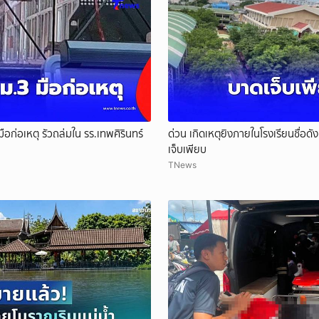
ือก่อเหตุ รัวถล่มใน รร.เทพศิรินทร์
ด่วน เกิดเหตุยิงภายในโรงเรียนชื่อ
เจ็บเพียบ
TNews