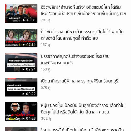
ชีวิตพลิก! "อำนาจ รื่นเริง" อดีตแชมป์โลก ได้เริ่ม
ใหม่ "จอนนี่มือปราบ" ยื่นมือช่วย ดันขึ้นแท่นครูมวย
10:01
735 ดู
ป้า ซัดตำรวจ คดีชาวบ้านธรรมดาปิดไม่ได้ พอเป็น
ต่างชาติ โดนสถานทูตจี้ ทำเร็วเลย
07:14
157 ดู
บรรยากาศญาติรับร่างงรองผอ.โรงเรียน
เทพศิรินทร์นนทบุรี
02:24
153 ดู
เปิดนาทีกราดยิX กลาง รร.เทพศิรินทร์นนทบุรี
576 ดู
00:22
หนุ่ม ของขึ้น! ป๋องมันเป็นลูกน้องตำรวจ แล้วทำไม
ติดคุกไม่ได้ หรือติดได้แค่ตาสีตาสา คนจน
04:28
302 ดู
"หนุ่ม กรรชัย" เปิดปม! เด็ก ม.3 ผู้ก่อเหตุกราดยิง