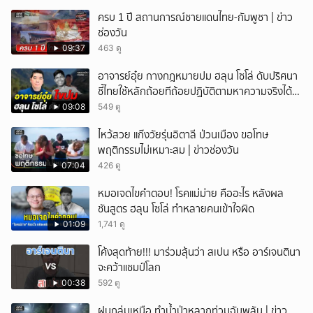
ครบ 1 ปี สถานการณ์ชายแดนไทย-กัมพูชา | ข่าว
ช่องวัน
09:37
463 ดู
อาจารย์อุ๋ย กางกฎหมายปม ฮลุน โซโล่ ดับปริศนา
ชี้ไทยใช้หลักถ้อยทีถ้อยปฏิบัติตามหาความจริงได้
แม้ไร้สนธิสัญญา
09:08
549 ดู
ไหว้สวย แก๊งวัยรุ่นอิตาลี ป่วนเมือง ขอโทษ
พฤติกรรมไม่เหมาะสม | ข่าวช่องวัน
07:04
426 ดู
หมอเจดไขคำตอบ! โรคแม่ม่าย คืออะไร หลังผล
ชันสูตร ฮลุน โซโล่ ทำหลายคนเข้าใจผิด
01:09
1,741 ดู
โค้งสุดท้าย!!! มาร่วมลุ้นว่า สเปน หรือ อาร์เจนตินา
จะคว้าแชมป์โลก
00:38
592 ดู
ฝนถล่มเหนือ ทำน้ำป่าหลากท่วมฉับพลัน | ข่าว