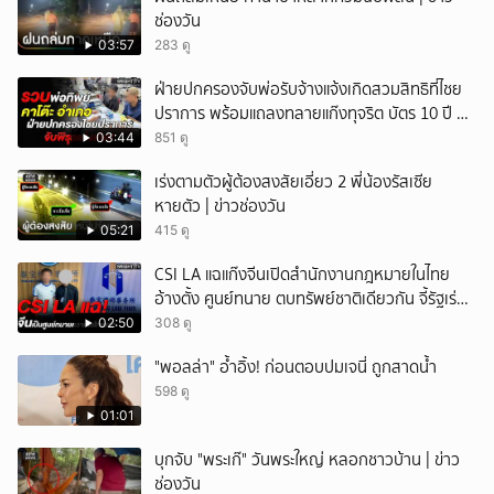
ช่องวัน
ยกเลิก
03:57
283 ดู
ฝ่ายปกครองจับพ่อรับจ้างแจ้งเกิดสวมสิทธิที่ไชย
ปราการ พร้อมแถลงทลายแก๊งทุจริต บัตร 10 ปี ที่
แม่สอด
03:44
851 ดู
เร่งตามตัวผู้ต้องสงสัยเอี่ยว 2 พี่น้องรัสเซีย
หายตัว | ข่าวช่องวัน
05:21
415 ดู
CSI LA แฉแก๊งจีนเปิดสำนักงานกฎหมายในไทย
อ้างตั้ง ศูนย์ทนาย ตบทรัพย์ชาติเดียวกัน จี้รัฐเร่ง
สอบ
02:50
308 ดู
"พอลล่า" อ้ำอิ้ง! ก่อนตอบปมเจนี่ ถูกสาดน้ำ
598 ดู
01:01
บุกจับ "พระเก๊" วันพระใหญ่ หลอกชาวบ้าน | ข่าว
ช่องวัน