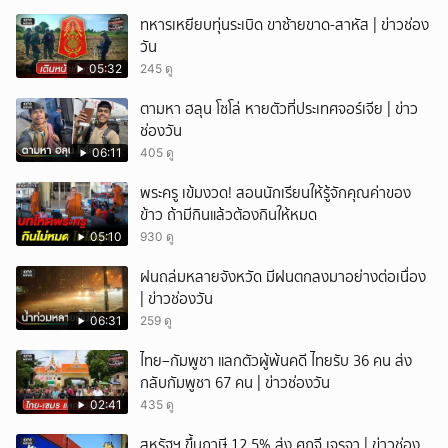
ทหารเหยียบทุ่นระเบิด ขาซ้ายขาด-สาหัส | ข่าวช่อง
วัน
05:32
245 ดู
ตามหา ฮลุน โซโล่ หายตัวที่ประเทศจอร์เจีย | ข่าว
ช่องวัน
06:11
405 ดู
พระครู เข้มงวด! สอนนักเรียนให้รู้จักคุณค่าของ
ข้าว ถ้ามีกินแล้วต้องกินให้หมด
05:10
930 ดู
ฝนถล่มหลายจังหวัด มีฝนตกลงมาอย่างต่อเนื่อง
| ข่าวช่องวัน
06:31
259 ดู
ไทย–กัมพูชา แลกตัวผู้พ้นคดี ไทยรับ 36 คน ส่ง
กลับกัมพูชา 67 คน | ข่าวช่องวัน
02:41
435 ดู
สหรัฐฯ ขึ้นภาษี 12.5% ส่ง ศุภจี เจรจา | ข่าวช่อง