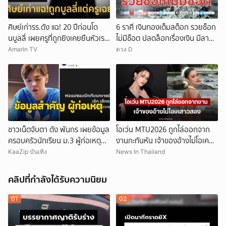
ศิษย์เก่ารร.ดัง แฉ! 20 ปีก่อนโด
6 ราศี เงินทองเต็มสต็อก รวยช็อก
นบูลลี่ เผยครูที่ถูกยิงเคยยืนหัวเราะ
ไม่มีช็อต ปลดล็อกเรื่องเงิน มีลาภ
ใส่
ลอยจ่อคิว
Amarin TV
ดวง D
ชาวเน็ตจับตา ดัง พันกร เผยข้อมูล
โอเว่น MTU2026 ถูกไล่ออกจาก
ครอบครัวนักเรียน ม.3 ผู้ก่อเหตุ
งานกะทันหัน เจ้าของอ้างไม่โอเคส
และที่มาอาวุธ
าวสอง
KaaZip บันเทิง
News In Thailand
คลิปที่กำลังได้รับความนิยม
01
02