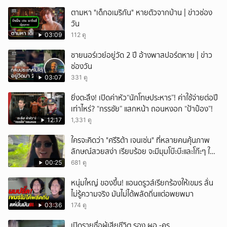
ตามหา "เด็กอเมริกัน" หายตัวจากบ้าน | ข่าวช่อง
วัน
03:09
112 ดู
ชายนอร์เวย์อยู่วัด 2 ปี อ้างพาสปอร์ตหาย | ข่าว
ช่องวัน
03:07
331 ดู
ยิ่งตะลึง! เปิดค่าหัว“นักโทษประหาร”! ค่าใช้จ่ายต่อปี
เท่าไหร่? “กรรชัย” แสกหน้า ถอนหงอก “ป้าป๋อง”!
12:17
1,331 ดู
ใครจะคิดว่า "ศรีริต้า เจนเซ่น" ที่หลายคนคุ้นภาพ
ลักษณ์สวยสง่า เรียบร้อย จะมีมุมโบ๊ะบ๊ะและโก๊ะๆ ให้
ได้อมยิ้มเหมือนกัน งานนี้ทำเอาแฟนๆ ทั้งเอ็นดูทั้ง
00:25
681 ดู
หัวเราะ
หนุ่มใหญ่ ของขึ้น! แอนดรูวส์เรียกร้องให้เขมร ลั่น
ไม่รู้ความจริง มันไม่ได้พลัดถิ่นแต่อพยพมา
03:36
174 ดู
เปิดรายชื่อผู้เสียชีวิต รอง ผอ.-ครู