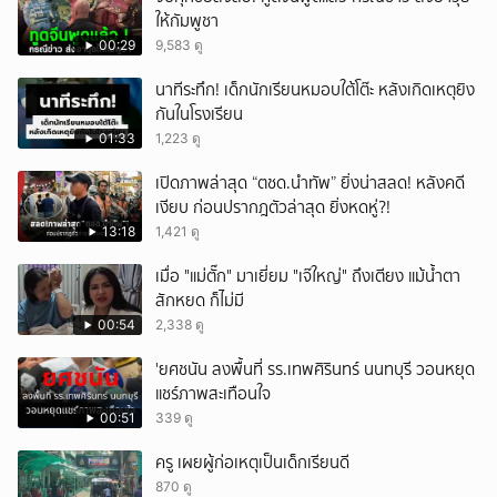
ให้กัมพูชา
00:29
9,583 ดู
นาทีระทึก! เด็กนักเรียนหมอบใต้โต๊ะ หลังเกิดเหตุยิง
กันในโรงเรียน
01:33
1,223 ดู
เปิดภาพล่าสุด “ตชด.นำทัพ” ยิ่งน่าสลด! หลังคดี
เงียบ ก่อนปรากฎตัวล่าสุด ยิ่งหดหู่?!
13:18
1,421 ดู
เมื่อ "แม่ตั๊ก" มาเยี่ยม "เจ๊ใหญ่" ถึงเตียง แม้น้ำตา
สักหยด ก็ไม่มี
00:54
2,338 ดู
'ยศชนัน ลงพื้นที่ รร.เทพศิรินทร์ นนทบุรี วอนหยุด
แชร์ภาพสะเทือนใจ
00:51
339 ดู
ครู เผยผู้ก่อเหตุเป็นเด็กเรียนดี
870 ดู