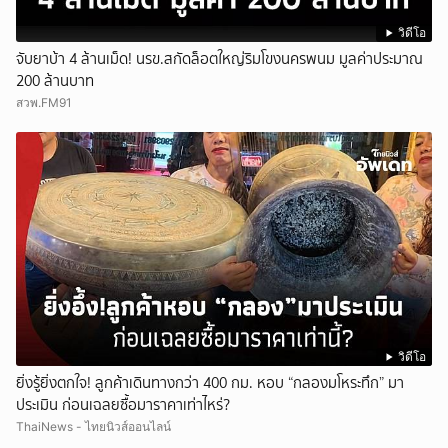
วิดีโอ
จับยาบ้า 4 ล้านเม็ด! นรข.สกัดล็อตใหญ่ริมโขงนครพนม มูลค่าประมาณ
200 ล้านบาท
สวพ.FM91
วิดีโอ
ยิ่งรู้ยิ่งตกใจ! ลูกค้าเดินทางกว่า 400 กม. หอบ “กลองมโหระทึก” มา
ประเมิน ก่อนเฉลยซื้อมาราคาเท่าไหร่?
ThaiNews - ไทยนิวส์ออนไลน์