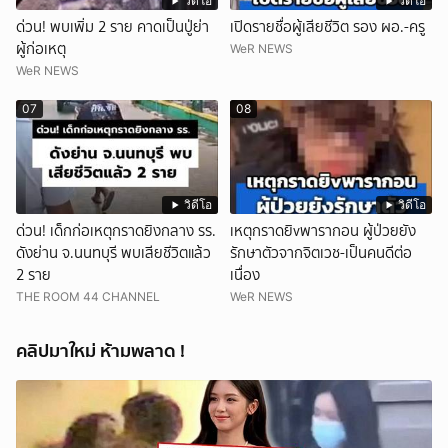
วิดีโอ
วิดีโอ
ด่วน! พบเพิ่ม 2 ราย คาดเป็นปู่ย่า
เปิดรายชื่อผู้เสียชีวิต รอง ผอ.-ครู
ผู้ก่อเหตุ
WeR NEWS
WeR NEWS
07
08
วิดีโอ
วิดีโอ
ด่วน! เด็กก่อเหตุกราดยิงกลาง รร.
เหตุกราดยิvพารากอน ผู้ป่วยยัง
ดังย่าน จ.นนทบุรี พบเสียชีวิตแล้ว
รักษาตัวจากจิตเวช-เป็นคนดีต่อ
2 ราย
เนื่อง
THE ROOM 44 CHANNEL
WeR NEWS
คลิปมาใหม่ ห้ามพลาด !