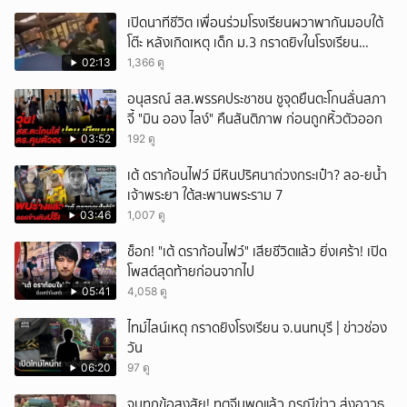
เปิดนาทีชีวิต เพื่อนร่วมโรงเรียนผวาพากันมอบใต้
โต๊ะ หลังเกิดเหตุ เด็ก ม.3 กราดยิvในโรงเรียน
เทพศิรินทร์นนท์ แบบไม่เลือกหน้า เสียงปืนดังสนั่น
02:13
1,366 ดู
หวั่นไหว
อนุสรณ์ สส.พรรคประชาชน ชูจุดยืนตะโกนลั่นสภา
จี้ "มิน ออง ไลง์" คืนสันติภาพ ก่อนถูกหิ้วตัวออก
03:52
192 ดู
เต้ ดราก้อนไฟว์ มีหินปริศนาถ่วงกระเป๋า? ลอ-ยน้ำ
เจ้าพระยา ใต้สะพานพระราม 7
03:46
1,007 ดู
ช็อก! "เต้ ดราก้อนไฟว์" เสียชีวิตแล้ว ยิ่งเศร้า! เปิด
โพสต์สุดท้ายก่อนจากไป
05:41
4,058 ดู
ไทม์ไลน์เหตุ กราดยิงโรงเรียน จ.นนทบุรี | ข่าวช่อง
วัน
06:20
97 ดู
จบทุกข้อสงสัย! ทูตจีนพูดแล้ว กรณีข่าว ส่งอาวุธ