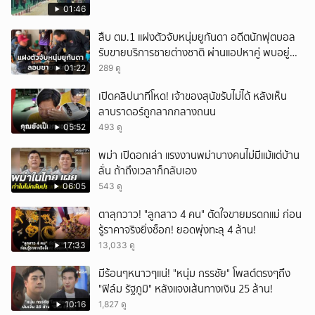
01:46
สืบ ตม.1 แฝงตัวจับหนุ่มยูกันดา อดีตนักฟุตบอล
รับขายบริการชายต่างชาติ ผ่านแอปหาคู่ พบอยู่
เกินกำหนดอนุญาต
01:22
289 ดู
เปิดคลิปนาทีโหด! เจ้าของสุนัขรับไม่ได้ หลังเห็น
ลาบราดอร์ถูกลากกลางถนน
05:52
493 ดู
พม่า เปิดอกเล่า แรงงานพม่าบางคนไม่มีแม้แต่บ้าน
ลั่น ถ้าถึงเวลาก็กลับเอง
06:05
543 ดู
ตาลุกวาว! "ลูกสาว 4 คน" ตัดใจขายมรดกแม่ ก่อน
รู้ราคาจริงยิ่งช็อก! ยอดพุ่งทะลุ 4 ล้าน!
17:33
13,033 ดู
มีร้อนๆหนาวๆแน่! "หนุ่ม กรรชัย" โพสต์ตรงๆถึง
"ฟิล์ม รัฐภูมิ" หลังแจงเส้นทางเงิน 25 ล้าน!
10:16
1,827 ดู