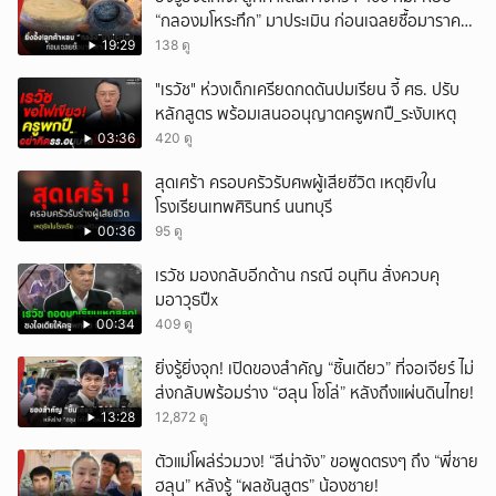
“กลองมโหระทึก” มาประเมิน ก่อนเฉลยซื้อมาราคา
เท่าไหร่?
19:29
138 ดู
"เรวัช" ห่วงเด็กเครียดกดดันปมเรียน จี้ ศธ. ปรับ
หลักสูตร พร้อมเสนออนุญาตครูพกปื_ระงับเหตุ
03:36
420 ดู
สุดเศร้า ครอบครัวรับศwผู้เสียชีวิต เหตุยิvใน
โรงเรียนเทพศิรินทร์ นนทบุรี
00:36
95 ดู
เรวัช มองกลับอีกด้าน กรณี อนุทิน สั่งควบคุ
มอาวุธปืx
00:34
409 ดู
ยิ่งรู้ยิ่งจุก! เปิดของสำคัญ “ชิ้นเดียว” ที่จอเจียร์ ไม่
ส่งกลับพร้อมร่าง “ฮลุน โซโล่” หลังถึงแผ่นดินไทย!
13:28
12,872 ดู
ตัวแม่โผล่ร่วมวง! “ลีน่าจัง” ขอพูดตรงๆ ถึง “พี่ชาย
ฮลุน” หลังรู้ “ผลชันสูตร” น้องชาย!