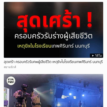
วิดีโอ
สุดเศร้า ครอบครัวรับศwผู้เสียชีวิต เหตุยิvในโรงเรียนเทพศิรินทร์ นนทบุรี
สยามนิวส์