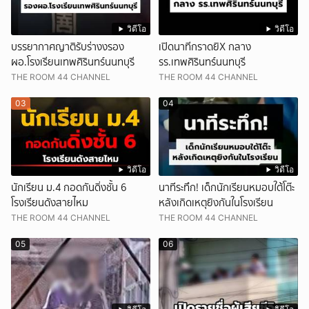
วิดีโอ
วิดีโอ
บรรยากาศญาติรับร่างงรอง
เปิดนาทีกราดยิX กลาง
ผอ.โรงเรียนเทพศิรินทร์นนทบุรี
รร.เทพศิรินทร์นนทบุรี
THE ROOM 44 CHANNEL
THE ROOM 44 CHANNEL
03
04
วิดีโอ
วิดีโอ
นักเรียน ม.4 กอดกันดิ่งชั้น 6
นาทีระทึก! เด็กนักเรียนหมอบใต้โต๊ะ
โรงเรียนดังสายไหม
หลังเกิดเหตุยิงกันในโรงเรียน
THE ROOM 44 CHANNEL
THE ROOM 44 CHANNEL
05
06