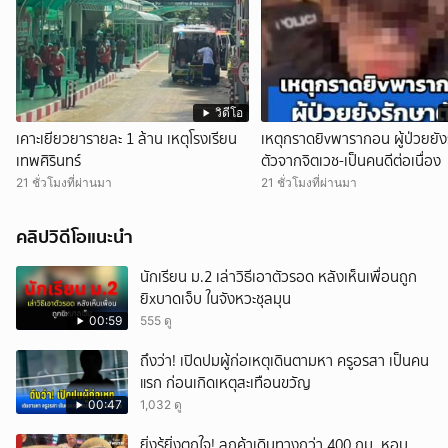
วิดีโอ
เคาะเยียวยารายละ 1 ล้าน เหตุโรงเรียน
เหตุกราดยิvพารากอน ผู้ป่วยยัง
เทพศิรินทร์
ตัวจากจิตเวช-เป็นคนดีต่อเนื่อง
21 ชั่วโมงที่ผ่านมา
21 ชั่วโมงที่ผ่านมา
คลิปวิดีโอแนะนำ
นักเรียน ม.2 เล่าวิธีเอาตัวรอด หลังเห็นเพื่อนถูก
ยิxบาดเจ็บ ในจังหวะชุลมุน
00:59
555 ดู
ถึงว่า! เปิดปมผู้ก่อเหตุเดินตามหา ครูอรสา เป็นคน
แรก ก่อนเกิดเหตุสะเทือนขวัญ
00:47
1,032 ดู
ยิ่งรู้ยิ่งตกใจ! ลูกค้าเดินทางกว่า 400 กม. หอบ