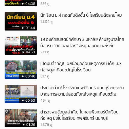
04:35
556 ดู
นักเรียน ม.4 กอดกันดิ่งชั้น 6 โรงเรียนดังสายไหม
1,304 ดู
01:44
19 องค์กรนิสิตนักศึกษา 3 มหาลัย ค้านรัฐบาลไทย
ต้อนรับ "มิน ออง ไลง์" จี้หนุนสันติภาพยั่งยืน
04:21
271 ดู
เปิดปมสำคัญ! เผยข้อมูลก่อนเหตุการณ์ เด็ก ม.3
ก่อเหตุสะเทือนขวัญในโรงเรียน
00:46
517 ดู
ประกาศด่วน! โรงเรียนเทพศิรินทร์ นนทบุรี ยกระดับ
มาตรการความปลอดภัยหลังเหตุสะเทือนขวัญ
00:53
464 ดู
ตำรวจพบข้อมูลสำคัญ ในคอมพิวเตอร์นักเรียน
ก่อเหตุ ยิงในโรงเรียนเทพศิรินทร์ นนทบุรี
01:29
1,379 ดู