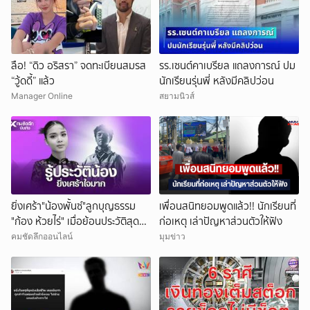
ลือ! “ดิว อริสรา” จดทะเบียนสมรส
รร.เซนต์คาเบรียล แถลงการณ์ ปม
“วู้ดดี้” แล้ว
นักเรียนรุ่นพี่ หลังมีคลิปว่อน
Manager Online
สยามนิวส์
ยิ่งเศร้า"น้องพั้นซ์"ลูกบุญธรรม
เพื่อนสนิทยอมพูดแล้ว!! นักเรียนที่
"ก้อง ห้วยไร่" เมื่อย้อนประวัติสุดน่า
ก่อเหตุ เล่าปัญหาส่วนตัวให้ฟัง
สงสาร
คมชัดลึกออนไลน์
มุมข่าว