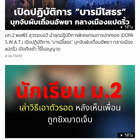
วิดีโอ
มท.2 พลพีร์ สุวรรณฉวี นำชุดปฏิบัติการพิเศษกรมการปกครอง (DOPA
S.W.A.T.) เปิดปฏิบัติการ “บารมีโสธร” บุกจับผับเถื่อนอัพยา กลางเมือง
แปดริ้ว เปิดถึงเช้า ไร้ใบอนุญาต
สวพ.FM91
วิดีโอ