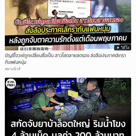
วิดีโอ
บัญชีโจวเย่ถูกเปลี่ยนชื่อเป็น สาวโสดสายสตรอง ส่อลือประกาศเลิกรา
กับแฟนหนุ่ม
สยามนิวส์