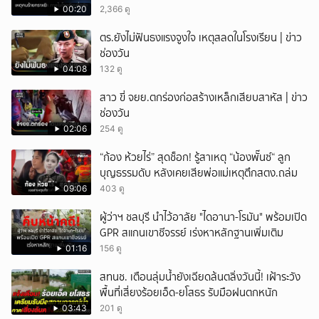
00:20
2,366 ดู
ตร.ยังไม่ฟันธงแรงจูงใจ เหตุสลดในโรงเรียน | ข่าว
ช่องวัน
04:08
132 ดู
สาว ขี่ จยย.ตกร่องก่อสร้างเหล็กเสียบสาหัส | ข่าว
ช่องวัน
02:06
254 ดู
“ก้อง ห้วยไร่” สุดช็อก! รู้สาเหตุ “น้องพั๊นซ์“ ลูก
บุญธรรมดับ หลังเคยเสียพ่อแม่เหตุตึกสตง.ถล่ม
09:06
403 ดู
ผู้ว่าฯ ชลบุรี นำไว้อาลัย "ไดอานา-โรมัน" พร้อมเปิด
GPR สแกนเขาชีจรรย์ เร่งหาหลักฐานเพิ่มเติม
01:16
156 ดู
สทนช. เตือนลุ่มน้ำยังเฉียดล้นตลิ่งวันนี้! เฝ้าระวัง
พื้นที่เสี่ยงร้อยเอ็ด-ยโสธร รับมือฝนตกหนัก
03:43
201 ดู