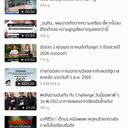
405 ดู
00:54
_อนุทิน_ เผยอาจเกิดจากความเครียด ชี้หากไม่จบ
ชีวิตตัวเอง ความสูญเสียอาจรุนแรงกว่านี้
01:34
292 ดู
อัปเดต 2 คุณแม่ดาราคนดังท้องลูก 3 ท้องสวยปี
2026 อวดออร่า
03:03
172 ดู
ถ่ายทอดสด การออกรางวัลสลากกินแบ่งรัฐบาล
หกหลัก งวดวันที่ 1 ส.ค. 2569
REPLAY
2,488,504 ดู
#หลังม่านบันเทิง กับ Challenge วันนี้ขอพาพี่ ๆ
วง #LOSO มาทายเพลงจากเสียงอินโทรกัน!
01:29
381 ดู
นาทีชีวิต ! เด็กนร.หนีอพยพ เหตุคนร้ายกราxยิx
ภายในโรงเรียนชื่อดัง