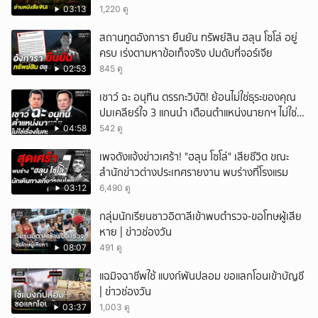
03:13
1,220 ดู
สถานทูตอังการา ยืนยัน ทรัพย์สิน ฮลุน โซโล่ อยู่
ครบ เร่งตามหาข้อเท็จจริง ปมดับที่จอร์เจีย
02:53
845 ดู
เชาว์ ฉะ อนุทิน ตรรกะวิบัติ! ย้อนไม่ใช่ธุระของคุณ
ปมเคลียร์ใจ 3 แกนนำ เตือนตำแหน่งนายกฯ ไม่ใช่
เรื่องในครอบครัว
04:58
542 ดู
เพจดังแจ้งข่าวเศร้า! "ฮลุน โซโล่" เสียชีวิต ขณะ
สำนักข่าวต่างประเทศรายงาน พบร่างที่โรงแรม
03:12
6,490 ดู
กลุ่มนักเรียนชาวอิตาลีเข้าพบตำรวจ-ขอโทษผู้เสีย
หาย | ข่าวช่องวัน
08:07
491 ดู
แฉมิจฉาชีพใช้ แบงก์พันปลอม ขอแลกโอนเข้าบัญชี
| ข่าวช่องวัน
03:37
1,003 ดู