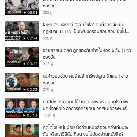
ช่องวัน
08:01
282 ดู
โฆษก ตร. แจงคดี "ฮลุน โซโล่" ดับที่จอร์เจีย ยัน
กฎหมาย ม.115 เป็นเพียงกรอบสอบสวน ยังไม่
สรุปสาเหตุ
02:54
528 ดู
ช่วยยายหมดสติ ถูกของทับร่างในห้อง 6 วัน | ข่าว
ช่องวัน
03:22
325 ดู
แม่ค้าวอนช่วย คนร้ายลักทรัพย์สูญ 6 แสน | ข่าว
ช่องวัน
02:23
270 ดู
คลิปนี้ช่วยชีวิตคนได้! หมอวีระพันธ์ สอนดูโรค แพ
นิค-โรคหัวใจ อาการคล้ายกันมาก#หมอวีระพันธ์
05:43
1,081 ดู
คิดได้ไง! หนุ่มน้อย นั่งอ่านหนังสือจนกว่าเทียนจะ
ดับ หรือหาวิธีดับเทียน จนไม่ต้องอ่านหนังสือ?