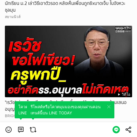
นักเรียน ม.2 เล่าวิธีเอาตัวรอด หลังเห็นเพื่อนถูกยิxบาดเจ็บ ในจังหวะ
ชุลมุน
สยามนิวส์
วิดีโอ
"เรวัช" ห่วงเด็กเครียดกดดันปมเรียน จี้ ศธ. ปรับหลักสูตร พร้อมเสนอ
โควตมุมมองของคุณผ่านคอนเทนต์นี้บน
รีโพสต์หรือโควตมุมมองของคุณผ่านคอน
อนุญาตครูพกปื_ระงับเหตุ
LINE TODAY
เทนต์นี้บน LINE TODAY
BRIGHTTV.CO.TH