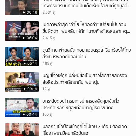
เทพศิรินทร์นนท์ เดิมเป็นเด็กเรียบร้อย แต่ถูกบูลลี่
หนัก คาดแรงกดดันสะสมกลายเป็นแรงแค้น จนก่อ
00:46
2,531 ดู
เหตุสลด
เปิดภาพล่าสุด “ลำไย ไหทองคำ” เปลี่ยนไป! อวบ
ขึ้นผิดตา แฟนคลับแห่ทัก “นายห้าง” เฉลยสาเหตุ
ชัด!
06:04
2,415 ดู
ตูนวีแกน ฟาดสนั่น ทอม แอนดรูวส์ เรียกร้องให้ไทย
ส่งเขมรพลัดถิ่นกลับบ้าน
05:14
485 ดู
บัญชีโจวเย่ถูกเปลี่ยนชื่อเป็น สาวโสดสายสตรอง
ส่อลือประกาศเลิกรากับแฟนหนุ่ม
03:19
12 ดู
ยกระดับด่วน! กรมการปกครองสั่งคุมเข้มทั่ว
ประเทศ หลังเหตุสะเทือนขวัญโรงเรียนดัง
00:44
160 ดู
มัลลิกา เชื่อป๋องเข้าคุกได้ไม่เกิน 3 เดือน ต้องเกิด
เรื่อง เพราะมีคนกลัวมันแฉ