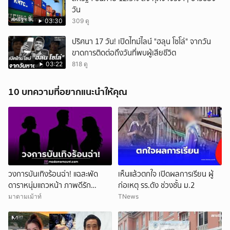
วัน
03:30
309 ดู
ปริศนา 17 วัน! เปิดไทม์ไลน์ "ฮลุน โซโล่" จากวัน
ขาดการติดต่อถึงวันที่พบผู้เสียชีวิต
03:22
818 ดู
10 บทความที่อยากแนะนำให้คุณ
วงการบันเทิงร้อนฉ่า! แฉสะพัด
เห็นแล้วตกใจ เปิดผลการเรียน ผู้
ดาราหนุ่มแถวหน้า ภาพดีรัก
ก่อเหตุ รร.ดัง ช่วงชั้น ม.2
ครอบครัว สามีนักร้องดัง แอบซุ่ม
มาดามเม้าท์
TNews
แซ่บนักธุรกิจสาว!