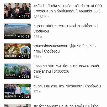
#หลังม่านบันเทิง ชวนวงร็อกระดับตำนาน #LOSO
มาพูดคุยสนุก ๆ ก่อนไปเจอกันในคอนเสิร์ต '30 ปี
LOSO นานเท่าไรก็รอ'
02:12
6,642,514 ดู
หยุดยาวแห่เที่ยวบางแสน เจอน้ำทะเลสีน้ำตาล |
ข่าวช่องวัน
03:08
443 ดู
รวบสาวไทยรับหิ้วของเข้าญี่ปุ่น "ไอซ์" ซุกซอง
กาแฟ | ข่าวช่องวัน
07:15
449 ดู
ปักธงไทย "เนิน 754" ย้อนสมรภูมิทวงแผ่นดินคืน
จากผู้รุกราน | ข่าวช่องวัน
06:51
362 ดู
จับตาประชุม ครม. เคาะ "บัตรคนจน" | ข่าวช่องวัน
272 ดู
04:21
รพ.อ่างทองแถลง ยอมรับจัดเลี้ยงใน ICU | ข่าว