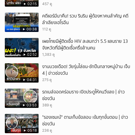
02:15
457 ดู
คดีแอร์มีนาคืบ! รวบ รินริน ผู้ต้องหาคนสำคัญ คดี
ลำเลียงเฮโรอีน
00:38
112 ดู
เผยไทยมีผู้ติดเชื้อ HIV สะสมกว่า 5.5 แสนราย 13
จังหวัดที่มีผู้ติดเชื้อครึ่งล้านคน
02:52
1,383 ดู
งานบวชเดือด! วัยรุ่นไล่ชน-ชักปืนกลางหมู่บ้าน เจ็บ
4 | ข่าวช่องวัน
04:31
275 ดู
รถเมล์จอดคร่อมราง เปิดประตูให้คนวิ่งลง | ข่าว
ช่องวัน
03:53
389 ดู
"รองเซมเบ้" ตามเก็บข้อสอบ เข้มทุกขั้นตอน | ข่าว
ช่องวัน
05:18
236 ดู