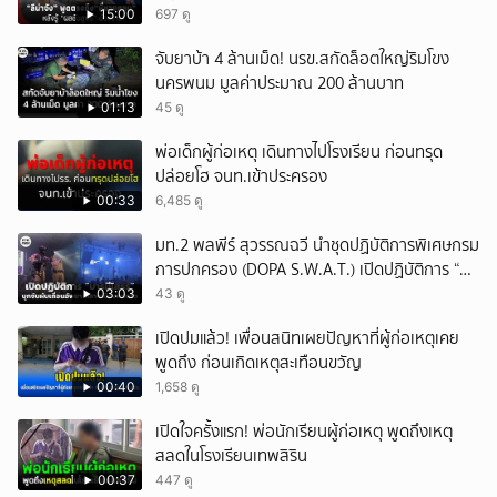
15:00
697 ดู
จับยาบ้า 4 ล้านเม็ด! นรข.สกัดล็อตใหญ่ริมโขง
นครพนม มูลค่าประมาณ 200 ล้านบาท
01:13
45 ดู
พ่อเด็กผู้ก่อเหตุ เดินทางไปโรงเรียน ก่อนทรุด
ปล่อยโฮ จนท.เข้าประครอง
00:33
6,485 ดู
มท.2 พลพีร์ สุวรรณฉวี นำชุดปฏิบัติการพิเศษกรม
การปกครอง (DOPA S.W.A.T.) เปิดปฏิบัติการ “บา
รมีโสธร” บุกจับผับเถื่อนอัพยา กลางเมืองแปดริ้ว
03:03
43 ดู
เปิดถึงเช้า ไร้ใบอนุญาต
เปิดปมแล้ว! เพื่อนสนิทเผยปัญหาที่ผู้ก่อเหตุเคย
พูดถึง ก่อนเกิดเหตุสะเทือนขวัญ
00:40
1,658 ดู
เปิดใจครั้งแรก! พ่อนักเรียนผู้ก่อเหตุ พูดถึงเหตุ
สลดในโรงเรียนเทพสิริน
00:37
447 ดู