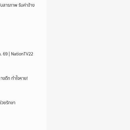
บสารภาพ รับค่าจ้าง
ส.ค. 69 | NationTV22
กกลางดึก ทำใจหาย!
่วยรักษา