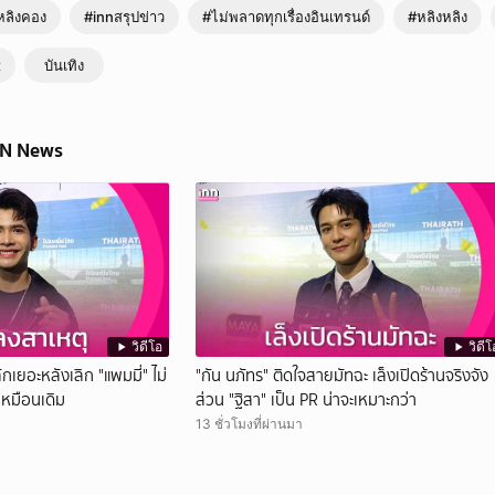
หลิงคอง
#innสรุปข่าว
#ไม่พลาดทุกเรื่องอินเทรนด์
#หลิงหลิง
t
บันเทิง
NN News
วิดีโอ
วิดีโ
กเยอะหลังเลิก "แพมมี่" ไม่
"กัน นภัทร" ติดใจสายมัทฉะ เล็งเปิดร้านจริงจัง
เหมือนเดิม
ส่วน "ฐิสา" เป็น PR น่าจะเหมาะกว่า
13 ชั่วโมงที่ผ่านมา