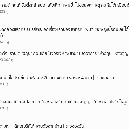
"กานต์ ทศน" รับตั้งหลักเยอะหลังเลิก "แพมมี่" ไม่ขอลงสาเหตุ คุยกันได้เหมือนเ
233 ดู
ปิดกล้องแล้วครับ ซีรีส์พระเอกเรื่องแรกของแพทริค แฟนๆ ขอ พรุ่งนี้ออนเลยได้ไ
แล้ว
343 ดู
ตะลึง! รายได้ “ฮลุน” ก่อนเสียในจอร์เจีย “พี่ชาย” เปิดอาการ “ย่าฮลุน” หลังส
29,362 ดู
วันนี้ไข่ไก่ปรับขึ้นอีกฟองละ 20 สตางค์ แตะฟองละ 4 บาท | ข่าวช่องวัน
350 ดู
ยิ่งสลด! เปิดคลิปสุดท้าย “น้องพั้นช์” ก่อนเปิดคำสัญญา “ก้อง ห้วยไร่” ที่ให้
470 ดู
ตามหา "เด็กอเมริกัน" หายตัวจากบ้าน | ข่าวช่องวัน