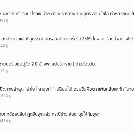
หมอเจดไขคำตอบ! โรคแม่ม่าย คืออะไร หลังผลชันสูตร ฮลุน โซโล่ ทำหลายคนเข้
461 ดู
คลังประกาศแล้ว! อุทธรณ์ บัตรสวัสดิการแห่งรัฐ 2569 ไม่ผ่าน ต้องทำอย่างไร?
123 ดู
ชายนอร์เวย์อยู่วัด 2 ปี อ้างพาสปอร์ตหาย | ข่าวช่องวัน
171 ดู
เปิดภาพล่าสุด “ลำไย ไหทองคำ” เปลี่ยนไป! อวบขึ้นผิดตา แฟนคลับแห่ทัก “นาย
1,543 ดู
จบทุกข้อสงสัย! ทูตจีนพูดแล้ว กรณีข่าว ส่งอาวุธให้กัมพูชา
9,134 ดู