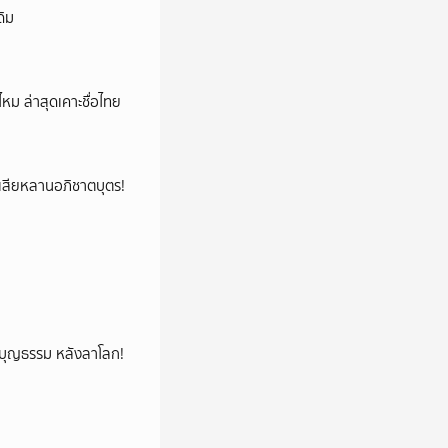
ดิม
หม ล่าสุดเคาะชื่อไทย
ูญเสียหลานอภิชาตบุตร!
ลูกบุญธรรม หลังลาโลก!