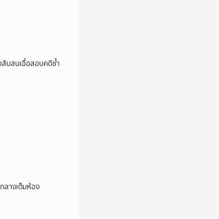
สับสนเอื้อสอบคดีซ้ำ
องกลางเต็มห้อง