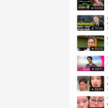
03:09
02:56
03:12
04:11
02:49