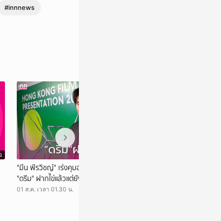
#innnews
อ
วิดีโอ
"มีน พีรวิชญ์" เร่งคุมอาหาร เหตุไขมันพุ่ง เผย
"โจอี้ ภูวศิษฐ์" เ
"ดรีม" ฝากไข่แล้วแต่ยังไม่เร่งแต่ง
โซโล่" ขอบคุณที่พาไ
น้องไปสู่สุคติ
01 ส.ค. เวลา 01.30 น.
31 ก.ค. เวลา 01.05 น