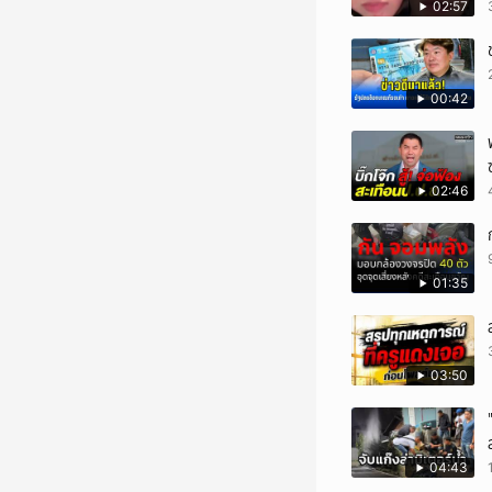
02:57
00:42
02:46
01:35
03:50
04:43