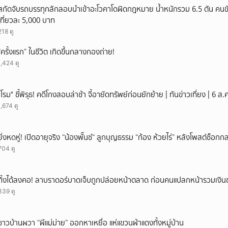
สกัดจับรถบรรทุกลักลอบนำเข้าอะโวคาโดผิดกฎหมาย น้ำหนักรวม 6.5 ตัน คนขั
เที่ยวละ 5,000 บาท
218 ดู
“ครั้งแรก” ในชีวิต เกิดขึ้นกลางกองถ่าย!
1,424 ดู
"โรม" ชี้พิรุธ! คดีโกงสอบล่าช้า จี้อายัดทรัพย์ก่อนยักย้าย | ทันข่าวเที่ยง | 6 
1,674 ดู
ยิ่งหดหู่! เปิดอายุจริง “น้องพั๊นซ์“ ลูกบุญธรรม “ก้อง ห้วยไร่” หลังโพสต์ช็อ
704 ดู
ทิ้งได้ลงคอ! ลาบราดอร์บาดเจ็บถูกปล่อยหน้าตลาด ก่อนคนแปลกหน้ารวมเงินช
339 ดู
ชาวบ้านผวา “ผีแม่ม่าย” ออกหาเหยื่อ แห่แขวนผ้าแดงทั้งหมู่บ้าน