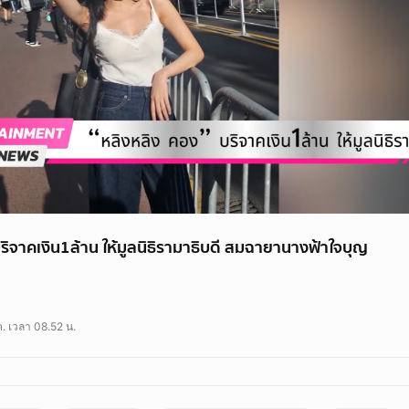
ริจาคเงิน1ล้าน ให้มูลนิธิรามาธิบดี สมฉายานางฟ้าใจบุญ
. เวลา 08.52 น.