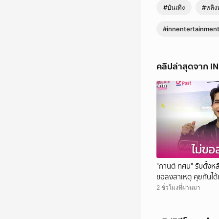
#บันเทิง
#หลิง
#innentertainmen
คลิปล่าสุดจาก I
"กานต์ ทศน" รับตั้งหลั
ขอลงสาเหตุ คุยกันได้
2 ชั่วโมงที่ผ่านมา