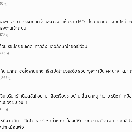
30 ดู
ยกเลิก
จุลพันธ์ รมว.แรงงาน เตรียมชง ครม. เห็นชอบ MOU ไทย-เมียนมา ฉบับใหม่ ขย
แรงงานเข้าระบบ
572 ดู
ต้อม รชนีกร ชนะคดี! ศาลสั่ง "เลอลักษณ์" ชดใช้อ่วม
503 ดู
"กัน นภัทร" ติดใจสายมัทฉะ เล็งเปิดร้านจริงจัง ส่วน "ฐิสา" เป็น PR น่าจะเหมาะก
1,265 ดู
ั่"จิน จรินทร์" เดือดจัด! อย่ามาเสือxเรื่องชาวบ้าน ลั่น ด่าหนู (กวาง รติชา) เหมือ
คนของผม จบ!!!
411 ดู
"หนิง ปณิตา" เปิดใจเคลียร์ดราม่าหลัง "น้องณิริน" ถูกกระแสวิจารณ์ จากคลิ
หน้าเหมือนพ่อ