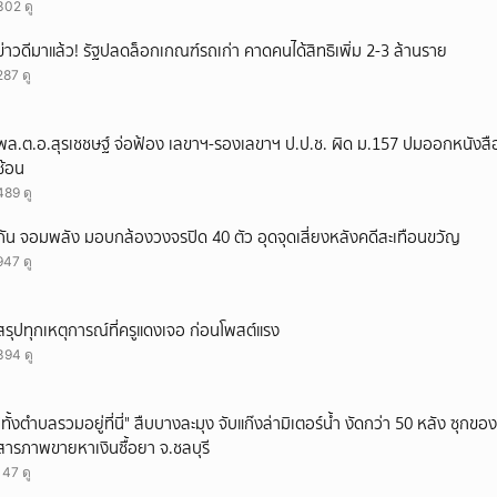
302 ดู
ข่าวดีมาแล้ว! รัฐปลดล็อกเกณฑ์รถเก่า คาดคนได้สิทธิเพิ่ม 2-3 ล้านราย
287 ดู
พล.ต.อ.สุรเชชษฐ์ จ่อฟ้อง เลขาฯ-รองเลขาฯ ป.ป.ช. ผิด ม.157 ปมออกหนังสือ
ซ้อน
489 ดู
กัน จอมพลัง มอบกล้องวงจรปิด 40 ตัว อุดจุดเสี่ยงหลังคดีสะเทือนขวัญ
947 ดู
สรุปทุกเหตุการณ์ที่ครูแดงเจอ ก่อนโพสต์แรง
394 ดู
"ทั้งตำบลรวมอยู่ที่นี่" สืบบางละมุง จับแก๊งล่ามิเตอร์น้ำ งัดกว่า 50 หลัง ซุกข
สารภาพขายหาเงินซื้อยา จ.ชลบุรี
147 ดู