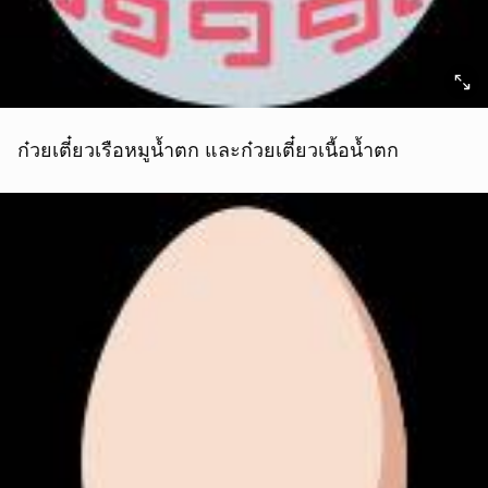
ก๋วยเตี๋ยวเรือหมูน้ำตก และก๋วยเตี๋ยวเนื้อน้ำตก