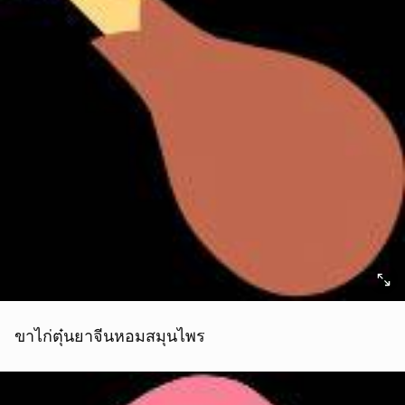
ขาไก่ตุ๋นยาจีนหอมสมุนไพร