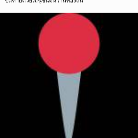
ปิดท้ายด้วยเมนูขนมหวานท้องถิ่น