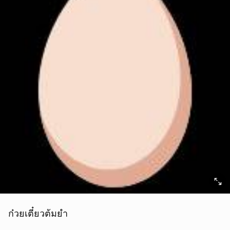
ก๋วยเตี๋ยวต้มยำ