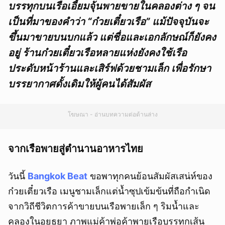
บรรทุกบนเรือเอี้ยมจุ้นพายขายในคลองต่าง ๆ จน
เป็นที่มาของคำว่า “ก๋วยเตี๋ยวเรือ” แม้ปัจจุบันจะ
ขึ้นมาขายบนบกแล้ว แต่ชื่อและเอกลักษณ์ก็ยังคง
อยู่ ร้านก๋วยเตี๋ยวเรือหลายแห่งยังคงใช้เรือ
ประดับหน้าร้านและเสิร์ฟด้วยชามเล็ก เพื่อรักษา
บรรยากาศดั้งเดิมให้ผู้คนได้สัมผัส
โฆษณา - อ่านบทความต่อด้านล่าง
จากเรือพายสู่ตำนานอาหารไทย
วันนี้
Bangkok Beat
ขอพาทุกคนย้อนสัมผัสเสน่ห์ของ
ก๋วยเตี๋ยวเรือ เมนูชามเล็กแต่น้ำซุปเข้มข้นที่ถือกำเนิด
จากวิถีชีวิตการค้าขายบนเรือพายเล็ก ๆ ริมน้ำและ
คลองในอยุธยา ภาพแม่ค้าพ่อค้าพายเรือบรรทุกเส้น