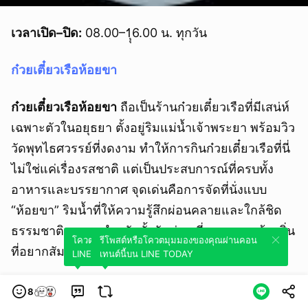
เวลาเปิด–ปิด:
08.00–1ุุ6.00 น. ทุกวัน
ก๋วยเตี๋ยวเรือห้อยขา
ก๋วยเตี๋ยวเรือห้อยขา
ถือเป็นร้านก๋วยเตี๋ยวเรือที่มีเสน่ห์
เฉพาะตัวในอยุธยา ตั้งอยู่ริมแม่น้ำเจ้าพระยา พร้อมวิว
วัดพุทไธศวรรย์ที่งดงาม ทำให้การกินก๋วยเตี๋ยวเรือที่นี่
ไม่ใช่แค่เรื่องรสชาติ แต่เป็นประสบการณ์ที่ครบทั้ง
อาหารและบรรยากาศ จุดเด่นคือการจัดที่นั่งแบบ
“ห้อยขา” ริมน้ำที่ให้ความรู้สึกผ่อนคลายและใกล้ชิด
ธรรมชาติ เหมาะสำหรับทั้งนักท่องเที่ยวและคนท้องถิ่น
โควตมุมมองของคุณผ่านคอนเทนต์นี้บน
รีโพสต์หรือโควตมุมมองของคุณผ่านคอน
ที่อยากสัมผัสเสน่ห์อยุธยาแท้ ๆ
LINE TODAY
เทนต์นี้บน LINE TODAY
8