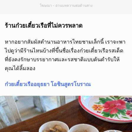
โฆษณา - อ่านบทความต่อด้านล่าง
ร้านก๋วยเตี๋ยวเรือที่ไม่ควรพลาด
หากอยากสัมผัสตำนานอาหารไทยชามเล็กนี้ เราจะพา
ไปดูว่ามีร้านไหนบ้างที่ขึ้นชื่อเรื่องก๋วยเตี๋ยวเรือรสเด็ด
ที่ยังคงรักษาบรรยากาศและรสชาติแบบต้นตำรับให้
คุณได้ลิ้มลอง
ก๋วยเตี๋ยวเรืออยุธยา โอชินสูตรโบราณ