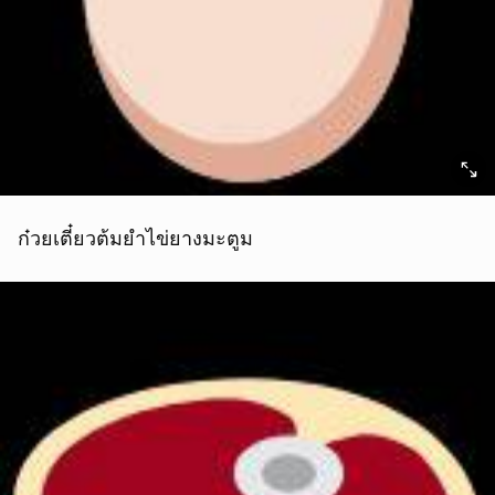
ก๋วยเตี๋ยวต้มยำไข่ยางมะตูม