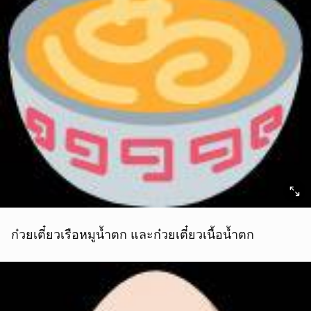
ก๋วยเตี๋ยวเรือหมูน้ำตก และก๋วยเตี๋ยวเนื้อน้ำตก