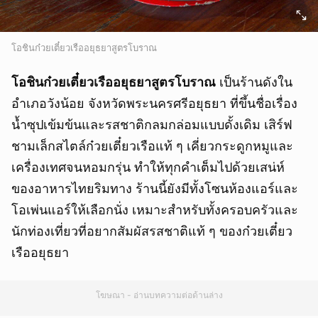
โอชินก๋วยเตี๋ยวเรืออยุธยาสูตรโบราณ
โอชินก๋วยเตี๋ยวเรืออยุธยาสูตรโบราณ
เป็นร้านดังใน
อำเภอวังน้อย จังหวัดพระนครศรีอยุธยา ที่ขึ้นชื่อเรื่อง
น้ำซุปเข้มข้นและรสชาติกลมกล่อมแบบดั้งเดิม เสิร์ฟ
ชามเล็กสไตล์ก๋วยเตี๋ยวเรือแท้ ๆ เคี่ยวกระดูกหมูและ
เครื่องเทศจนหอมกรุ่น ทำให้ทุกคำเต็มไปด้วยเสน่ห์
ของอาหารไทยริมทาง ร้านนี้ยังมีทั้งโซนห้องแอร์และ
โอเพ่นแอร์ให้เลือกนั่ง เหมาะสำหรับทั้งครอบครัวและ
นักท่องเที่ยวที่อยากสัมผัสรสชาติแท้ ๆ ของก๋วยเตี๋ยว
เรืออยุธยา
โฆษณา - อ่านบทความต่อด้านล่าง