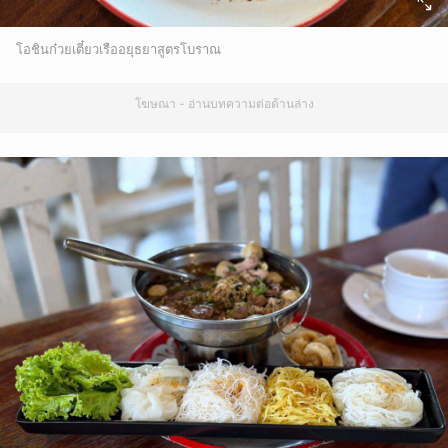
โอชินก๋วยเตี๋ยวเรืออยุธยาสูตรโบราณ
โฆษณา - อ่านบทความต่อด้านล่าง