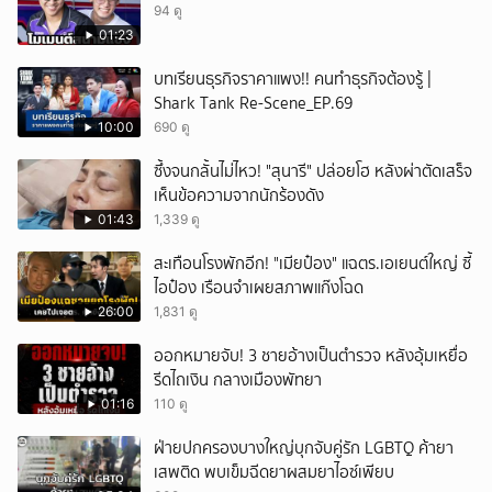
94 ดู
01:23
บทเรียนธุรกิจราคาแพง!! คนทำธุรกิจต้องรู้ |
Shark Tank Re-Scene_EP.69
10:00
690 ดู
ซึ้งจนกลั้นไม่ไหว! "สุนารี" ปล่อยโฮ หลังผ่าตัดเสร็จ
เห็นข้อความจากนักร้องดัง
01:43
1,339 ดู
สะเทือนโรงพักอีก! "เมียป๋อง" แฉตร.เอเยนต์ใหญ่ ซี้
ไอป๋อง เรือนจำเผยสภาพแก๊งโฉด
26:00
1,831 ดู
ออกหมายจับ! 3 ชายอ้างเป็นตำรวจ หลังอุ้มเหยื่อ
รีดไถเงิน กลางเมืองพัทยา
01:16
110 ดู
ฝ่ายปกครองบางใหญ่บุกจับคู่รัก LGBTQ ค้ายา
เสพติด พบเข็มฉีดยาผสมยาไอซ์เพียบ