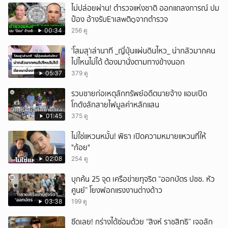
ไม่ปล่อยผ่าน! ตำรวจแห่งชาติ ออกแถลงการณ์ ปม
ป๋อง อ้างรับEาเสwติ๑จากตำรวจ
00:34
256 ดู
'โสมสุ'เล่านาที _ญี่ปุ่นแผ่นดินไหว_ น่ากลัวมากคน
ไปไหนไม่ได้ ต้องมานั่งตามทางข้างนอก
05:37
379 ดู
รวบชายก่อเหตุลักทรัพย์อดีตนายจ้าง แอบเปิด
โกดังลักสายไฟมูลค่าหลักแสน
01:45
375 ดู
ไม่ใช่แหวนหมั้น! พิธา เปิดความหมายแหวนที่ให้
"ก้อย"
02:08
254 ดู
บุกค้น 25 จุด เครือข่ายทุจริต “ออกบัตร ปชช. หัว
ศูนย์” โยงฟอกแรงงานต่างด้าว
03:38
199 ดู
ซีดเลย! กร่างได้ซ่อมด้วย “สิงห์ ราชสิทธิ” เจอลัก