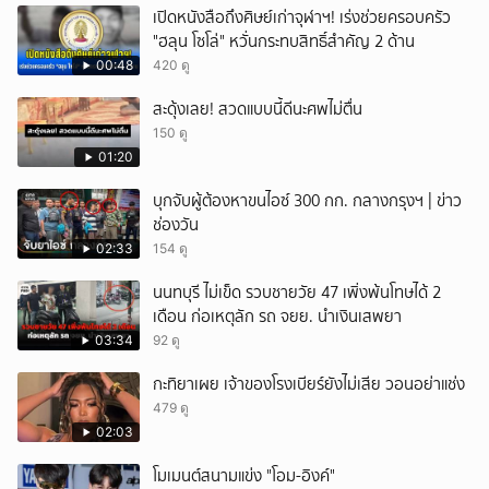
เปิดหนังสือถึงศิษย์เก่าจุฬาฯ! เร่งช่วยครอบครัว
ยกเลิก
"ฮลุน โซโล่" หวั่นกระทบสิทธิ์สำคัญ 2 ด้าน
00:48
420 ดู
สะดุ้งเลย! สวดแบบนี้ดีนะศพไม่ตื่น
150 ดู
01:20
บุกจับผู้ต้องหาขนไอซ์ 300 กก. กลางกรุงฯ | ข่าว
ช่องวัน
02:33
154 ดู
นนทบุรี ไม่เข็ด รวบชายวัย 47 เพิ่งพ้นโทษได้ 2
เดือน ก่อเหตุลัก รถ จยย. นำเงินเสพยา
03:34
92 ดู
กะทิยาเผย เจ้าของโรงเบียร์ยังไม่เสีย วอนอย่าแช่ง
479 ดู
02:03
โมเมนต์สนามแข่ง "โอม-อิงค์"