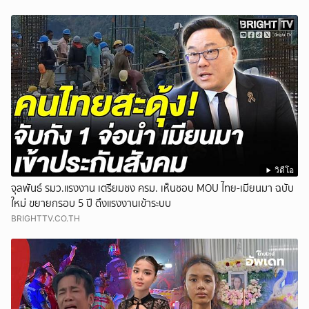
วิดีโอ
จุลพันธ์ รมว.แรงงาน เตรียมชง ครม. เห็นชอบ MOU ไทย-เมียนมา ฉบับ
ใหม่ ขยายกรอบ 5 ปี ดึงแรงงานเข้าระบบ
BRIGHTTV.CO.TH