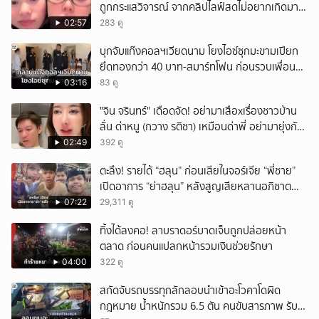
ถูกกระแสวิจารณ์ จากคลิปไลฟ์สดไม่อยากเกิดมา
หน้าเหมือนพ่อ
02:57
283 ดู
บุกจับแก๊งคอลฯเวียดนาม โยงไอซ์ซุกมะขามเปียก
ยึดทองกว่า 40 บาท-สมาร์ทโฟน ก่อนรวบเพื่อน
ร่วมทีมหอบเงิน 1.5 แสนติดสินบนคาโรงพัก
03:16
83 ดู
ั่"จิน จรินทร์" เดือดจัด! อย่ามาเสือxเรื่องชาวบ้าน
ลั่น ด่าหนู (กวาง รติชา) เหมือนด่าพี่ อย่ามายุ่งกับ
คนของผม จบ!!!
02:49
392 ดู
ตะลึง! รายได้ “ฮลุน” ก่อนเสียในจอร์เจีย “พี่ชาย”
เปิดอาการ “ย่าฮลุน” หลังสูญเสียหลานอภิชาต
บุตร!
07:22
29,311 ดู
ทิ้งได้ลงคอ! ลาบราดอร์บาดเจ็บถูกปล่อยหน้า
ตลาด ก่อนคนแปลกหน้ารวมเงินช่วยรักษา
04:00
322 ดู
สกัดจับรถบรรทุกลักลอบนำเข้าอะโวคาโดผิด
กฎหมาย น้ำหนักรวม 6.5 ตัน คนขับสารภาพ รับ