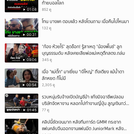
ท้ายบอลโลก
01:08
852 ดู
โทน บางแค ตอบแล้ว หลังโดนถาม เมื่อคืนไปไหนมา
132 ดู
00:31
“ก้อง ห้วยไร่” สุดช็อก! รู้สาเหตุ “น้องพั๊นซ์“ ลูก
บุญธรรมดับ หลังเคยเสียพ่อแม่เหตุตึกสตง.ถล่ม
09:06
345 ดู
เมื่อ "แม่ตั๊ก" มาเยี่ยม "เจ๊ใหญ่" ถึงเตียง แม้น้ำตา
สักหยด ก็ไม่มี
00:54
2,305 ดู
รวบหนุ่มรับจ้างเปิดบัญชีม้า แก๊งมิจฉาชีพปลอม
บริษัทจัดหางาน หลอกไปทำงานญี่ปุ่น สูญเงินกว่า
2.96 แสนบาท
01:45
77 ดู
คลิปนี้ชัดเจนมาก หลังทีมการ์ด GMM กระชาก
แฟนคลับจีนออกงานแฟนมีต JuniorMark หลัง