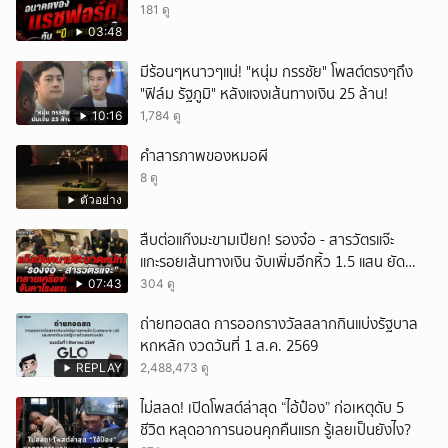
181 ดู
03:48
มีร้อนๆหนาวๆแน่! "หนุ่ม กรรชัย" โพสต์ตรงๆถึง
"ฟิล์ม รัฐภูมิ" หลังแจงเส้นทางเงิน 25 ล้าน!
10:16
1,784 ดู
คำสารภาพของหมอผี
8 ดู
ตัวอย่าง
สืบต่อแก๊งมะขามเปียก! รองจ๋อ - สารวัตรแจ๊ะ
แกะรอยเส้นทางเงิน จับเพิ่มอีกหิ้ว 1.5 แสน ยัด
สินบน
07:43
304 ดู
ถ่ายทอดสด การออกรางวัลสลากกินแบ่งรัฐบาล
หกหลัก งวดวันที่ 1 ส.ค. 2569
REPLAY
2,488,473 ดู
ไม่สลด! เปิดโพสต์ล่าสุด “ไอ้ป๋อง” ก่อเหตุดับ 5
ชีวิต หลุดอาการนอนคุกคืนแรก รู้เลยเป็นยังไง?