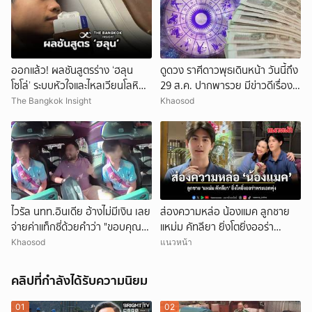
ออกแล้ว! ผลชันสูตรร่าง ‘ฮลุน
ดูดวง ราศีดาวพุธเดินหน้า วันนี้ถึง
โซโล่’ ระบบหัวใจและไหลเวียนโลหิต
29 ส.ค. ปากพารวย มีข่าวดีเรื่อง
ล้มเหลว
เงิน-ค้าขาย
The Bangkok Insight
Khaosod
ไวรัล นทท.อินเดีย อ้างไม่มีเงิน เลย
ส่องความหล่อ น้องแมค ลูกชาย
จ่ายค่าแท็กซี่ด้วยคำว่า "ขอบคุณ"
แหม่ม คัทลียา ยิ่งโตยิ่งออร่า
คนขับอึ้ง แห่วิจารณ์
พระเอกพุ่ง
Khaosod
แนวหน้า
คลิปที่กำลังได้รับความนิยม
01
02