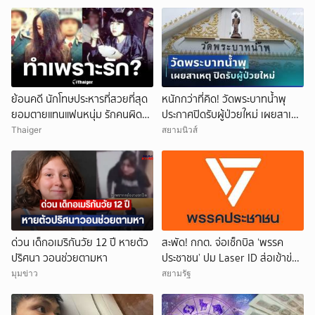
ย้อนคดี นักโทษประหารที่สวยที่สุด
หนักกว่าที่คิด! วัดพระบาทน้ำพุ
ยอมตายแทนแฟนหนุ่ม รักคนผิด
ประกาศปิดรับผู้ป่วยใหม่ เผยสาเหตุ
ชีวิตดิ่งเหว
สุดสะเทือนใจ
Thaiger
สยามนิวส์
ด่วน เด็กอเมริกันวัย 12 ปี หายตัว
สะพัด! กกต. จ่อเช็กบิล ‘พรรค
ปริศนา วอนช่วยตามหา
ประชาชน’ ปม Laser ID ส่อเข้าข่าย
ยุบพรรคตาม ม.92
มุมข่าว
สยามรัฐ