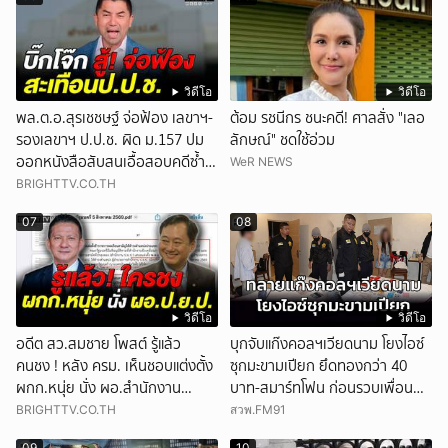
วิดีโอ
วิดีโอ
พล.ต.อ.สุรเชชษฐ์ จ่อฟ้อง เลขาฯ-
ต้อม รชนีกร ชนะคดี! ศาลสั่ง "เลอ
รองเลขาฯ ป.ป.ช. ผิด ม.157 ปม
ลักษณ์" ชดใช้อ่วม
ออกหนังสือสับสนเอื้อสอบคดีซ้ำ
WeR NEWS
ซ้อน
BRIGHTTV.CO.TH
07
08
วิดีโอ
วิดีโอ
อดีต สว.สมชาย โพสต์ รู้แล้ว
บุกจับแก๊งคอลฯเวียดนาม โยงไอซ์
คนชง ! หลัง ครม. เห็นชอบแต่งตั้ง
ซุกมะขามเปียก ยึดทองกว่า 40
ผกก.หนุ่ย นั่ง ผอ.สำนักงาน
บาท-สมาร์ทโฟน ก่อนรวบเพื่อน
ป.ย.ป.
ร่วมทีมหอบเงิน 1.5 แสนติดสินบน
BRIGHTTV.CO.TH
สวพ.FM91
คาโรงพัก
09
10