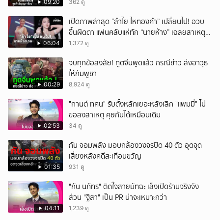
ลาโลก!
09:20
362 ดู
เปิดภาพล่าสุด “ลำไย ไหทองคำ” เปลี่ยนไป! อวบ
ขึ้นผิดตา แฟนคลับแห่ทัก “นายห้าง” เฉลยสาเหตุ
ชัด!
06:04
1,372 ดู
จบทุกข้อสงสัย! ทูตจีนพูดแล้ว กรณีข่าว ส่งอาวุธ
ให้กัมพูชา
00:29
8,924 ดู
"กานต์ ทศน" รับตั้งหลักเยอะหลังเลิก "แพมมี่" ไม่
ขอลงสาเหตุ คุยกันได้เหมือนเดิม
02:53
34 ดู
กัน จอมพลัง มอบกล้องวงจรปิด 40 ตัว อุดจุด
เสี่ยงหลังคดีสะเทือนขวัญ
01:35
931 ดู
"กัน นภัทร" ติดใจสายมัทฉะ เล็งเปิดร้านจริงจัง
ส่วน "ฐิสา" เป็น PR น่าจะเหมาะกว่า
04:11
1,239 ดู