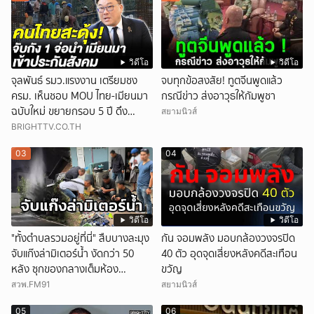
วิดีโอ
วิดีโอ
จุลพันธ์ รมว.แรงงาน เตรียมชง
จบทุกข้อสงสัย! ทูตจีนพูดแล้ว
ครม. เห็นชอบ MOU ไทย-เมียนมา
กรณีข่าว ส่งอาวุธให้กัมพูชา
ฉบับใหม่ ขยายกรอบ 5 ปี ดึง
สยามนิวส์
แรงงานเข้าระบบ
BRIGHTTV.CO.TH
03
04
วิดีโอ
วิดีโอ
"ทั้งตำบลรวมอยู่ที่นี่" สืบบางละมุง
กัน จอมพลัง มอบกล้องวงจรปิด
จับแก๊งล่ามิเตอร์น้ำ งัดกว่า 50
40 ตัว อุดจุดเสี่ยงหลังคดีสะเทือน
หลัง ซุกของกลางเต็มห้อง
ขวัญ
สารภาพขายหาเงินซื้อยา จ.ชลบุรี
สวพ.FM91
สยามนิวส์
05
06