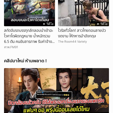
วิดีโอ
วิดีโอ
สกัดจับรถบรรทุกลักลอบนำเข้าอะ
ไวรัลทั่วโลก! สาวไทยถอนสายบัว
โวคาโดผิดกฎหมาย น้ำหนักรวม
งดงาม ให้ทหารม้าอังกฤษ
6.5 ตัน คนขับสารภาพ รับค่าจ้าง
The Room44 Variety
เที่ยวละ 5,000 บาท
สวพ.FM91
คลิปมาใหม่ ห้ามพลาด !