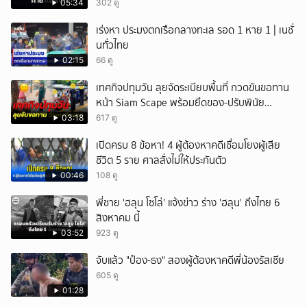
05:34
302 ดู
เร่งหา ประมงตกเรือกลางทะเล รอด 1 หาย 1 | เนชั่
นทั่วไทย
02:15
66 ดู
เทศกิจปทุมวัน ลุยจัดระเบียบพื้นที่ กวดขันขอทาน
หน้า Siam Scape พร้อมยึดของ-ปรับพินัย
แผงลอย
03:18
617 ดู
เปิดครบ 8 ข้อหา! 4 ผู้ต้องหาคดีเชื่อมโยงผู้เสีย
ชีวิต 5 ราย ศาลสั่งไม่ให้ประกันตัว
00:46
108 ดู
พี่ชาย 'ฮลุน โซโล่' แจ้งข่าว ร่าง 'ฮลุน' ถึงไทย 6
สิงหาคม นี้
03:52
923 ดู
จับแล้ว "ป๋อง-ธง" สองผู้ต้องหาคดีพี่น้องรัสเซีย
605 ดู
01:28