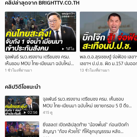
คลิปล่าสุดจาก BRIGHTTV.CO.TH
วิดีโอ
จุลพันธ์ รมว.แรงงาน เตรียมชง ครม.
พล.ต.อ.สุรเชชษฐ์ จ่อฟ้อง เลข
เห็นชอบ MOU ไทย-เมียนมา ฉบับใหม่
เลขาฯ ป.ป.ช. ผิด ม.157 ปมออ
ขยายกรอบ 5 ปี ดึงแรงงานเข้าระบบ
หนังสือสับสนเอื้อสอบคดีซ้ำซ้อ
1 ชั่วโมงที่ผ่านมา
13 ชั่วโมงที่ผ่านมา
คลิปวิดีโอแนะนำ
จุลพันธ์ รมว.แรงงาน เตรียมชง ครม. เห็นชอบ
MOU ไทย-เมียนมา ฉบับใหม่ ขยายกรอบ 5 ปี ดึง
แรงงานเข้าระบบ
02:56
415 ดู
ยิ่งสลด! เปิดคลิปสุดท้าย “น้องพั้นช์” ก่อนเปิดคำ
สัญญา “ก้อง ห้วยไร่” ที่ให้ลูกบุญธรรม หลัง