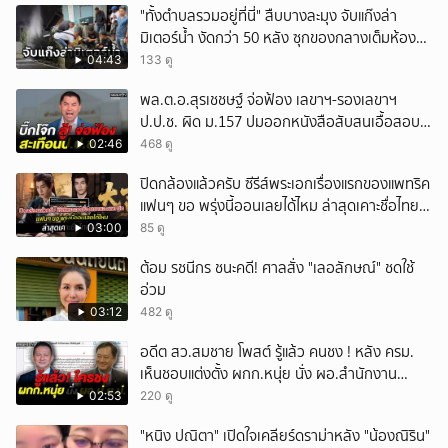
"ทั้งตำบลรวมอยู่ที่นี่" สืบบางละมุง จับแก๊งล่า
มิเตอร์น้ำ งัดกว่า 50 หลัง ซุกของกลางเต็มห้อง
สารภาพขายหาเงินซื้อยา จ.ชลบุรี
04:43
133 ดู
พล.ต.อ.สุรเชชษฐ์ จ่อฟ้อง เลขาฯ-รองเลขาฯ
ป.ป.ช. ผิด ม.157 ปมออกหนังสือสับสนเอื้อสอบ
คดีซ้ำซ้อน
02:46
468 ดู
ปิดกล้องแล้วครับ ซีรีส์พระเอกเรื่องแรกของแพทริค
แฟนๆ ขอ พรุ่งนี้ออนเลยได้ไหม ล่าสุดเคาะชื่อไทย
แล้ว
03:00
85 ดู
ต้อม รชนีกร ชนะคดี! ศาลสั่ง "เลอลักษณ์" ชดใช้
อ่วม
03:12
482 ดู
อดีต สว.สมชาย โพสต์ รู้แล้ว คนชง ! หลัง ครม.
เห็นชอบแต่งตั้ง ผกก.หนุ่ย นั่ง ผอ.สำนักงาน
ป.ย.ป.
02:53
220 ดู
"หนิง ปณิตา" เปิดใจเคลียร์ดราม่าหลัง "น้องณิริน"