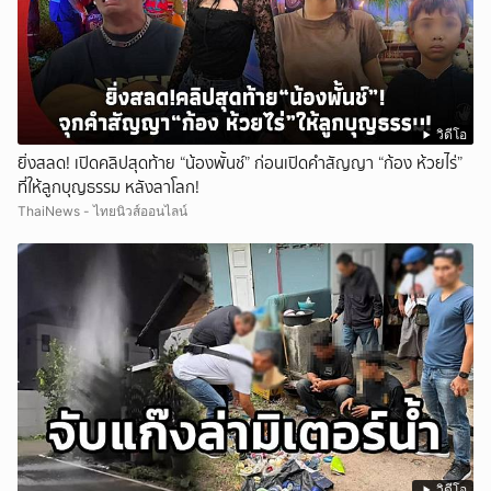
วิดีโอ
ยิ่งสลด! เปิดคลิปสุดท้าย “น้องพั้นช์” ก่อนเปิดคำสัญญา “ก้อง ห้วยไร่”
ที่ให้ลูกบุญธรรม หลังลาโลก!
ThaiNews - ไทยนิวส์ออนไลน์
วิดีโอ