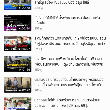
สิทธิ์ดูแลช่อง YouTube ของ ฮลุน โซโล่
00:58
438 ดู
ทัวร์ลง GMMTV สั่งพักงานการ์ด ปมปะทะแฟน
คลับจีน
02:54
251 ดู
ระดมกู้ภัยกว่า 100 นายค้นหา 2 พี่น้องรัสเซีย ส่วน
2 ผู้ต้องหาซิ่ง จยย. แหกด่านจันทบุรีหนีซุกสระแก้ว
04:27
220 ดู
ศาลพิพากษา ยกฟ้อง "แอม ไซยาไนด์" คดีวางยา
เพื่อนสนิทล้างหนี้ เหตุพยานหลักฐานไม่เพียงพอ
01:56
259 ดู
ตร.ไซเบอร์ บุกรวบช่างปืนไทยประดิษฐ์ พร้อมของ
กลางอื้อ หลังตามแกะรอยเฟซบุ๊กอวตาร โพสต์ผล
งานอวดหาลูกค้า
02:27
265 ดู
ย่า "ฮลุน โซโล่" สุดเครียด! หลานหายตัวเงียบที่
จอร์เจีย | ทันข่าวเที่ยง | 29 ก.ค. 69 |