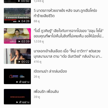
ฝ่าฝืนกติกาจองคิว
00:50
1,048 ดู
5 มาตรการห้วยขาแข้ง หลัง จนท.ถูกเสือโคร่ง
ทำร้ายเสียชีวิต
04:26
68 ดู
"โจอี้ ภูวศิษฐ์" เสียใจกับการจากไปของ "ฮลุน โซโล่"
ขอบคุณที่พาไปเห็นในสิ่งที่ไม่เคยเห็น ขอให้น้องไปสู่
สุคติ
02:39
1,038 ดู
นางเอกเข้าเส้นเลือด เมื่อ "ใหม่ ดาวิกา" แต่งสวย
บุกสนามบาส ตาม "เต๋อ ฉันทวิชช์" กลับบ้าน มา
พร้อมตรีมชุดตามผัวกลับบ้าน ทางด้านสามีก็วิ่ง
00:22
416 ดู
หน้าตั้งจนโซเชียลแห่แซว
เปิดเกมฆ่า ล่าถล่มเมือง
26 ดู
ตัวอย่าง
เพื่อนรัก เพื่อนลับ
39 ดู
ตัวอย่าง