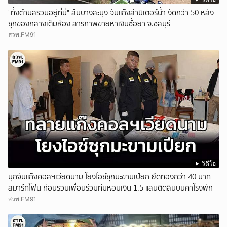
"ทั้งตำบลรวมอยู่ที่นี่" สืบบางละมุง จับแก๊งล่ามิเตอร์น้ำ งัดกว่า 50 หลัง
ซุกของกลางเต็มห้อง สารภาพขายหาเงินซื้อยา จ.ชลบุรี
สวพ.FM91
วิดีโอ
บุกจับแก๊งคอลฯเวียดนาม โยงไอซ์ซุกมะขามเปียก ยึดทองกว่า 40 บาท-
สมาร์ทโฟน ก่อนรวบเพื่อนร่วมทีมหอบเงิน 1.5 แสนติดสินบนคาโรงพัก
สวพ.FM91