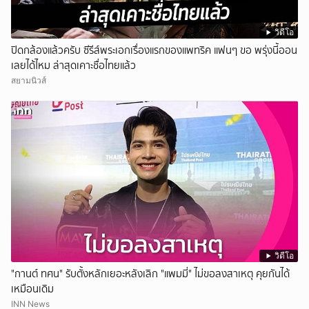
วิดีโอ
ปิดกล้องแล้วครับ ซีรีส์พระเอกเรื่องแรกของแพทริค แฟนๆ ขอ พรุ่งนี้ออน
เลยได้ไหม ล่าสุดเคาะชื่อไทยแล้ว
สยามนิวส์
วิดีโอ
"กานต์ ทศน" รับตั้งหลักเยอะหลังเลิก "แพมมี่" ไม่ขอลงสาเหตุ คุยกันได้
เหมือนเดิม
INN News