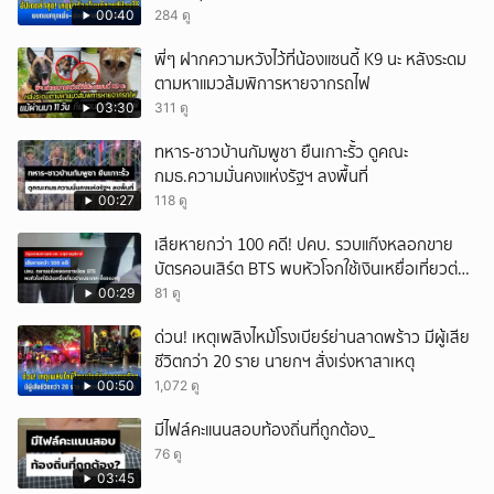
00:40
284 ดู
พี่ๆ ฝากความหวังไว้ที่น้องแซนดี้ K9 นะ หลังระดม
ตามหาแมวส้มพิการหายจากรถไฟ
03:30
311 ดู
ทหาร-ชาวบ้านกัมพูชา ยืนเกาะรั้ว ดูคณะ
กมธ.ความมั่นคงแห่งรัฐฯ ลงพื้นที่
00:27
118 ดู
เสียหายกว่า 100 คดี! ปคบ. รวบแก๊งหลอกขาย
บัตรคอนเสิร์ต BTS พบหัวโจกใช้เงินเหยื่อเที่ยวต่าง
ประเทศ-ซื้อของหรู
00:29
81 ดู
ด่วน! เหตุเพลิงไหม้โรงเบียร์ย่านลาดพร้าว มีผู้เสีย
ชีวิตกว่า 20 ราย นายกฯ สั่งเร่งหาสาเหตุ
00:50
1,072 ดู
มีไฟล์คะแนนสอบท้องถิ่นที่ถูกต้อง_
76 ดู
03:45