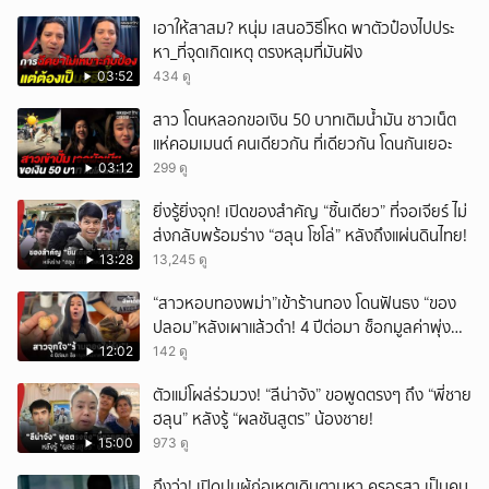
เอาให้สาสม? หนุ่ม เสนอวิธีโหด พาตัวป๋องไปประ
หา_ที่จุดเกิดเหตุ ตรงหลุมที่มันฝัง
03:52
434 ดู
สาว โดนหลอกขอเงิน 50 บาทเติมน้ำมัน ชาวเน็ต
แห่คอมเมนต์ คนเดียวกัน ที่เดียวกัน โดนกันเยอะ
03:12
299 ดู
ยิ่งรู้ยิ่งจุก! เปิดของสำคัญ “ชิ้นเดียว” ที่จอเจียร์ ไม่
ส่งกลับพร้อมร่าง “ฮลุน โซโล่” หลังถึงแผ่นดินไทย!
13:28
13,245 ดู
“สาวหอบทองพม่า”เข้าร้านทอง โดนฟันธง “ของ
ปลอม”หลังเผาแล้วดำ! 4 ปีต่อมา ช็อกมูลค่าพุ่ง
มหาศาล!
12:02
142 ดู
ตัวแม่โผล่ร่วมวง! “ลีน่าจัง” ขอพูดตรงๆ ถึง “พี่ชาย
ฮลุน” หลังรู้ “ผลชันสูตร” น้องชาย!
15:00
973 ดู
ถึงว่า! เปิดปมผู้ก่อเหตุเดินตามหา ครูอรสา เป็นคน