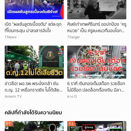
เปิด "ผลชันสูตรเบื้องต้น" แต่ละจุด
ศิษย์เก่าเทพศิรินทร์ ขอปกป้อง “ครู
ที่โดนกระสุน น่าสงสารจับใจ
หมวย” เป็น ครูแนะแนวที่มอบโอกาส
ให้เด็กเสมอ
TNews
Thaiger
ข่าวลือ! ผอ.รพ.พระนั่งเกล้า ยัน
6 ราศี เงินทองเต็มสต็อก รวยช็อก
ด.ญ. 12 เหยื่อกราดยิง ไม่ได้เสีย
ไม่มีช็อต ปลดล็อกเรื่องเงิน มีลาภ
ชีวิต
ลอยจ่อคิว
Amarin TV
ดวง D
คลิปที่กำลังได้รับความนิยม
01
02