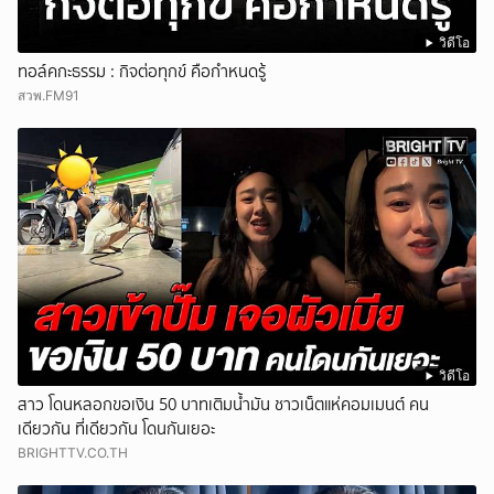
วิดีโอ
ทอล์คกะธรรม : กิจต่อทุกข์ คือกำหนดรู้
สวพ.FM91
วิดีโอ
สาว โดนหลอกขอเงิน 50 บาทเติมน้ำมัน ชาวเน็ตแห่คอมเมนต์ คน
เดียวกัน ที่เดียวกัน โดนกันเยอะ
BRIGHTTV.CO.TH