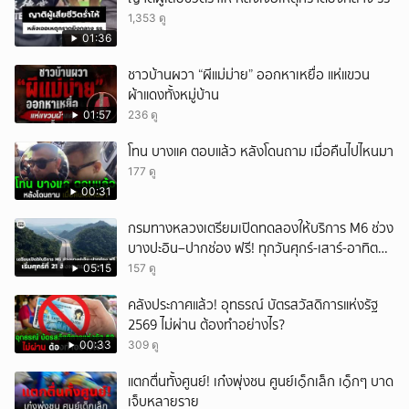
ยกเลิก
1,353 ดู
01:36
ชาวบ้านผวา “ผีแม่ม่าย” ออกหาเหยื่อ แห่แขวน
ผ้าแดงทั้งหมู่บ้าน
01:57
236 ดู
โทน บางแค ตอบแล้ว หลังโดนถาม เมื่อคืนไปไหนมา
177 ดู
00:31
กรมทางหลวงเตรียมเปิดทดลองให้บริการ M6 ช่วง
บางปะอิน–ปากช่อง ฟรี! ทุกวันศุกร์-เสาร์-อาทิตย์
เริ่มศุกร์ที่ 21 สิงหาคม 2569 นี้
05:15
157 ดู
คลังประกาศแล้ว! อุทธรณ์ บัตรสวัสดิการแห่งรัฐ
2569 ไม่ผ่าน ต้องทำอย่างไร?
00:33
309 ดู
แตกตื่นทั้งศูนย์! เก๋งพุ่งชน ศูนย์เ๑็กเล็ก เ๑็กๆ บาด
เจ็บหลายราย