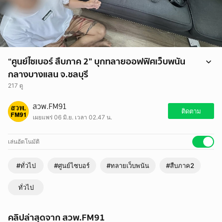
“ศูนย์ไซเบอร์ สืบภาค 2" บุกทลายออฟฟิศเว็บพนัน
กลางบางแสน จ.ชลบุรี
217 ดู
“ศูนย์ไซเบอร์ สืบภาค 2" บุกทลายออฟฟิศเว็บพนันกลางบางแสน จ.ชลบุรี
สวพ.FM91
ยึดของกลางนับสิบ พบเงินหมุนเวียนทะลุ 50 ล้านบาท
ติดตาม
เผยแพร่ 06 มิ.ย. เวลา 02.47 น.
https://www.fm91bkk.com/newsarticle/73263
เล่นอัตโนมัติ
#ทั่วไป
#ศูนย์ไซบอร์
#ทลายเว็บพนัน
#สืบภาค2
ทั่วไป
คลิปล่าสุดจาก สวพ.FM91