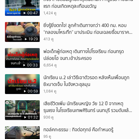
แรก ก่อนเกิดเหตุสะเทือนขวัญ
00:47
1,424 ดู
ยิ่งรู้ยิ่งตกใจ! ลูกค้าเดินทางกว่า 400 กม. หอบ
“กลองมโหระทึก” มาประเมิน ก่อนเฉลยซื้อมาราคา
เท่าไหร่?
19:29
413 ดู
พ่อเด็กผู้ก่อเหตุ เดินทางไปโรงเรียน ก่อนทรุด
ปล่อยโฮ จนท.เข้าประครอง
00:33
6,654 ดู
นักเรียน ม.2 เล่าวิธีเอาตัวรอด หลังเห็นเพื่อนถูก
ยิxบาดเจ็บ ในจังหวะชุลมุน
00:59
1,084 ดู
เสียชีวิตเพิ่ม นักเรียนหญิง วัย 12 ปี จากเหตุ
รุนแรง ในโรงเรียนเทพศิรินทร์ นนทบุรี รวมดับแล้ว
9 ราย
01:32
936 ดู
ทอล์คกะธรรม : กิจต่อทุกข์ คือกำหนดรู้
95 ดู