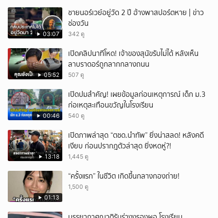
ชายนอร์เวย์อยู่วัด 2 ปี อ้างพาสปอร์ตหาย | ข่าว
ช่องวัน
03:07
342 ดู
เปิดคลิปนาทีโหด! เจ้าของสุนัขรับไม่ได้ หลังเห็น
ลาบราดอร์ถูกลากกลางถนน
05:52
507 ดู
เปิดปมสำคัญ! เผยข้อมูลก่อนเหตุการณ์ เด็ก ม.3
ก่อเหตุสะเทือนขวัญในโรงเรียน
00:46
540 ดู
เปิดภาพล่าสุด “ตชด.นำทัพ” ยิ่งน่าสลด! หลังคดี
เงียบ ก่อนปรากฎตัวล่าสุด ยิ่งหดหู่?!
13:18
1,445 ดู
“ครั้งแรก” ในชีวิต เกิดขึ้นกลางกองถ่าย!
1,500 ดู
01:13
บรรยากาศญาติรับร่างงรองผอ.โรงเรียน