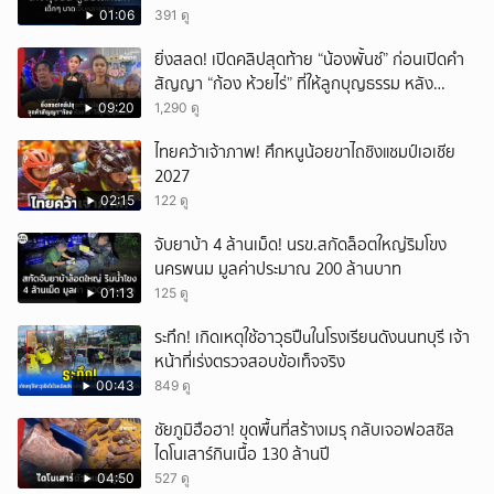
01:06
391 ดู
ยิ่งสลด! เปิดคลิปสุดท้าย “น้องพั้นช์” ก่อนเปิดคำ
สัญญา “ก้อง ห้วยไร่” ที่ให้ลูกบุญธรรม หลัง
ลาโลก!
09:20
1,290 ดู
ไทยคว้าเจ้าภาพ! ศึกหนูน้อยขาไถชิงแชมป์เอเชีย
2027
02:15
122 ดู
จับยาบ้า 4 ล้านเม็ด! นรข.สกัดล็อตใหญ่ริมโขง
นครพนม มูลค่าประมาณ 200 ล้านบาท
01:13
125 ดู
ระทึก! เกิดเหตุใช้อาวุธปืuในโรงเรียนดังนนทบุรี เจ้า
หน้าที่เร่งตรวจสอบข้อเท็จจริง
00:43
849 ดู
ชัยภูมิฮือฮา! ขุดพื้นที่สร้างเมรุ กลับเจอฟอสซิล
ไดโนเสาร์กินเนื้อ 130 ล้านปี
04:50
527 ดู