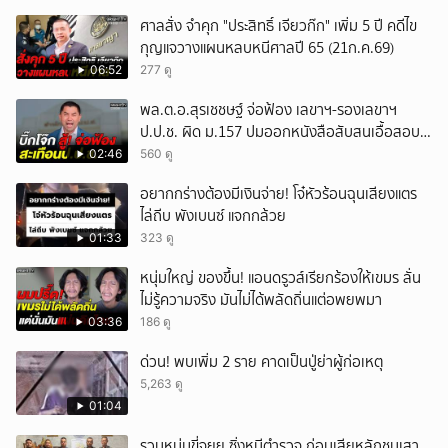
ศาลสั่ง จำคุก "ประสิทธิ์ เจียวก๊ก" เพิ่ม 5 ปี คดีไข
กุญแจวางแผนหลบหนีศาลปี 65 (21ก.ค.69)
06:52
277 ดู
พล.ต.อ.สุรเชชษฐ์ จ่อฟ้อง เลขาฯ-รองเลขาฯ
ป.ป.ช. ผิด ม.157 ปมออกหนังสือสับสนเอื้อสอบ
คดีซ้ำซ้อน
02:46
560 ดู
อยากกร่างต้องมีเงินจ่าย! โจ๋หัวร้อนฉุนเสียงแตร
ไล่ถีบ พังเบนซ์ แจกกล้วย
01:33
323 ดู
หนุ่มใหญ่ ของขึ้น! แอนดรูวส์เรียกร้องให้เขมร ลั่น
ไม่รู้ความจริง มันไม่ได้พลัดถิ่นแต่อพยพมา
03:36
186 ดู
ด่วน! พบเพิ่ม 2 ราย คาดเป็นปู่ย่าผู้ก่อเหตุ
5,263 ดู
01:04
รวบหนุ่มขี่จยย.ซิ่งหนีตำรวจ ก่อนเสียหลักชนเสา