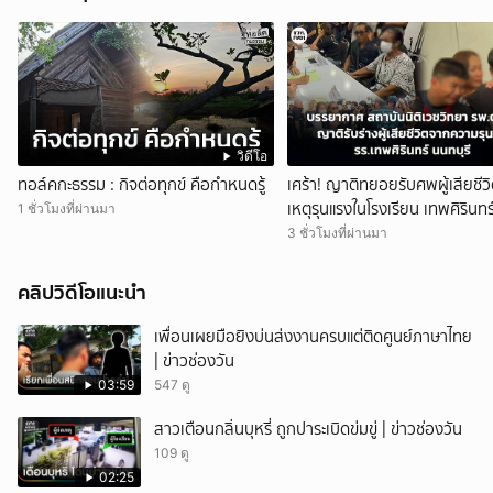
วิดีโอ
ทอล์คกะธรรม : กิจต่อทุกข์ คือกำหนดรู้
เศร้า! ญาติทยอยรับศพผู้เสียชีว
เหตุรุนแรงในโรงเรียน เทพศิรินทร
1 ชั่วโมงที่ผ่านมา
นนทบุรี
3 ชั่วโมงที่ผ่านมา
คลิปวิดีโอแนะนำ
เพื่อนเผยมือยิงบ่นส่งงานครบแต่ติดศูนย์ภาษาไทย
| ข่าวช่องวัน
03:59
547 ดู
สาวเตือนกลิ่นบุหรี่ ถูกปาระเบิดข่มขู่ | ข่าวช่องวัน
109 ดู
02:25