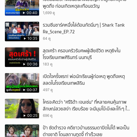
พูดถึง ก่อนเกิดเหตุสะเทือนขวัญ
00:40
1,699 ดู
รวมซีนชาร์คหนึ่งไล่ต้อนกัดนิ่มๆ | Shark Tank
Re_Scene_EP.72
10:35
64 ดู
สุดเศร้า ครอบครัวรับศwผู้เสียชีวิต เหตุยิvใน
โรงเรียนเทพศิรินทร์ นนทบุรี
00:36
183 ดู
เปิดใจครั้งแรก! พ่อนักเรียนผู้ก่อเหตุ พูดถึงเหตุ
สลดในโรงเรียนเทพสิริน
00:37
497 ดู
ใครจะคิดว่า "ศรีริต้า เจนเซ่น" ที่หลายคนคุ้นภาพ
ลักษณ์สวยสง่า เรียบร้อย จะมีมุมโบ๊ะบ๊ะและโก๊ะๆ ให้
ได้อมยิ้มเหมือนกัน งานนี้ทำเอาแฟนๆ ทั้งเอ็นดูทั้ง
00:25
696 ดู
หัวเราะ
ป้า ซัดตำรวจ คดีชาวบ้านธรรมดาปิดไม่ได้ พอเป็น
ต่างชาติ โดนสถานทูตจี้ ทำเร็วเลย