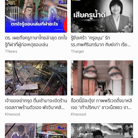
ตร. เผยถึงครูภาษาไทยล่าสุด ตกใจ
รู้ยิ่งเศร้า “ครูขนุน” รัก
รู้กีฬาที่ผู้ก่อเหตุชอบเล่น
รร.เทพศิรินทร์มาก ศิษย์เก่า เรียน
จบกลับมาเป็นครู
TNews
Thaiger
เจ้าของเข่าทรุด ตื่นเช้ามาจะเปิดร้าน
ช็อตนี้มีสะดุ้ง! ภาพพรีเวดดิ้งบาหลี
เจอสภาพร้านตัวเอง พังวินาศสัน
เจอ “เท้าปริศนา” ชาวเน็ตแซว งาน
ตะโร เสียหายนับล้าน
แต่งหรือหนังผี
Khaosod
Khaosod