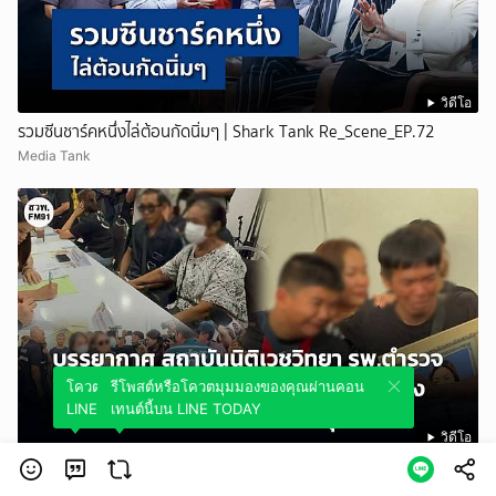
วิดีโอ
รวมซีนชาร์คหนึ่งไล่ต้อนกัดนิ่มๆ | Shark Tank Re_Scene_EP.72
Media Tank
โควตมุมมองของคุณผ่านคอนเทนต์นี้บน
รีโพสต์หรือโควตมุมมองของคุณผ่านคอน
LINE TODAY
เทนต์นี้บน LINE TODAY
วิดีโอ
เศร้า! ญาติทยอยรับศพผู้เสียชีวิต จากเหตุรุนแรงในโรงเรียน เทพศิรินทร์
นนทบุรี