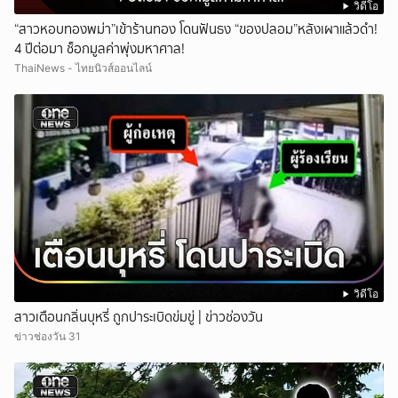
วิดีโอ
“สาวหอบทองพม่า”เข้าร้านทอง โดนฟันธง “ของปลอม”หลังเผาแล้วดำ!
4 ปีต่อมา ช็อกมูลค่าพุ่งมหาศาล!
ThaiNews - ไทยนิวส์ออนไลน์
วิดีโอ
สาวเตือนกลิ่นบุหรี่ ถูกปาระเบิดข่มขู่ | ข่าวช่องวัน
ข่าวช่องวัน 31