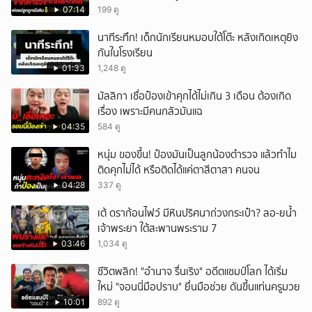
07:14
199 ดู
นาทีระทึก! เด็กนักเรียนหมอบใต้โต๊ะ หลังเกิดเหตุยิง
กันในโรงเรียน
01:33
1,248 ดู
มัลลิกา เชื่อป๋องเข้าคุกได้ไม่เกิน 3 เดือน ต้องเกิด
เรื่อง เพราะมีคนกลัวมันแฉ
04:35
584 ดู
หนุ่ม ของขึ้น! ป๋องมันเป็นลูกน้องตำรวจ แล้วทำไม
ติดคุกไม่ได้ หรือติดได้แค่ตาสีตาสา คนจน
04:28
337 ดู
เต้ ดราก้อนไฟว์ มีหินปริศนาถ่วงกระเป๋า? ลอ-ยน้ำ
เจ้าพระยา ใต้สะพานพระราม 7
03:46
1,034 ดู
ชีวิตพลิก! "อำนาจ รื่นเริง" อดีตแชมป์โลก ได้เริ่ม
ใหม่ "จอนนี่มือปราบ" ยื่นมือช่วย ดันขึ้นแท่นครูมวย
10:01
892 ดู