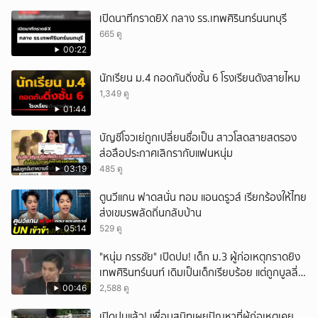
เปิดนาทีกราดยิX กลาง รร.เทพศิรินทร์นนทบุรี
665 ดู
00:22
นักเรียน ม.4 กอดกันดิ่งชั้น 6 โรงเรียนดังสายไหม
1,349 ดู
01:44
บัญชีโจวเย่ถูกเปลี่ยนชื่อเป็น สาวโสดสายสตรอง
ส่อลือประกาศเลิกรากับแฟนหนุ่ม
03:19
485 ดู
ตูนวีแกน ฟาดสนั่น ทอม แอนดรูวส์ เรียกร้องให้ไทย
ส่งเขมรพลัดถิ่นกลับบ้าน
05:14
529 ดู
"หนุ่ม กรรชัย" เปิดปม! เด็ก ม.3 ผู้ก่อเหตุกราดยิง
เทพศิรินทร์นนท์ เดิมเป็นเด็กเรียบร้อย แต่ถูกบูลลี่
หนัก คาดแรงกดดันสะสมกลายเป็นแรงแค้น จนก่อ
00:46
2,588 ดู
เหตุสลด
เปิดปมแล้ว! เพื่อนสนิทเผยปัญหาที่ผู้ก่อเหตุเคย