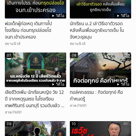
วิดีโอ
วิดีโอ
พ่อเด็กผู้ก่อเหตุ เดินทางไป
นักเรียน ม.2 เล่าวิธีเอาตัวรอด
โรงเรียน ก่อนทรุดปล่อยโฮ
หลังเห็นเพื่อนถูกยิxบาดเจ็บ ใน
จนท.เข้าประครอง
จังหวะชุลมุน
สยามนิวส์
สยามนิวส์
07
08
วิดีโอ
วิดีโอ
เสียชีวิตเพิ่ม นักเรียนหญิง วัย 12
ทอล์คกะธรรม : กิจต่อทุกข์ คือ
ปี จากเหตุรุนแรง ในโรงเรียน
กำหนดรู้
เทพศิรินทร์ นนทบุรี รวมดับแล้ว 9
สวพ.FM91
ราย
สวพ.FM91
09
10