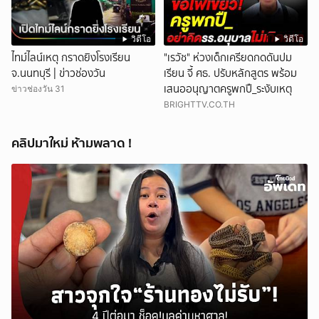
วิดีโอ
วิดีโอ
ไทม์ไลน์เหตุ กราดยิงโรงเรียน
"เรวัช" ห่วงเด็กเครียดกดดันปม
จ.นนทบุรี | ข่าวช่องวัน
เรียน จี้ ศธ. ปรับหลักสูตร พร้อม
เสนออนุญาตครูพกปื_ระงับเหตุ
ข่าวช่องวัน 31
BRIGHTTV.CO.TH
คลิปมาใหม่ ห้ามพลาด !