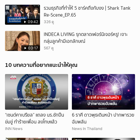
รวมธุรกิจที่ทำให้ 5 ชาร์คถึงกับงง | Shark Tank
Re-Scene_EP.65
09:42
326 ดู
INDECA LIVING รุกตลาดเฟอร์นิเจอร์หรู! เจาะ
กลุ่มลูกค้ามีเอกลักษณ์
03:17
567 ดู
10 บทความที่อยากแนะนำให้คุณ
“เซนต์คาเบรียล” แถลง นร.ชักปืน
6 ราศี ดาวพุธเดินหน้า ปากพารวย
ข่มขู่ ทำร้ายเพื่อน ลงโทษแล้ว
ฉับพลัน
INN News
News In Thailand