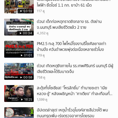
ไฟฟ้า ยึดไอซ์ 1.1 กก. ยาบ้า 61 เม็ด
03:59
117 ดู
ด่วน! เด็กก่อเหตุกราดยิงกลาง รร. ดังย่าน
จ.นนทบุรี พบเสียชีวิตแล้ว 2 ราย
00:34
4,352 ดู
PM2.5 ทะลุ 700 ไฟไหม้โรงงานรีไซเคิลยางเก่า
บ้านบึง ควันดำพวยพุ่งต่อเนื่องหลายชั่วโมง
01:01
119 ดู
ด่วน! เกิดเหตุยิงภายใน รร.เทพศิรินทร์ นนทบุรี มีผู้
เสียชีวิตและได้รับบาดเจ็บ
00:58
758 ดู
สะดุ้งทั้งโซเชียล! “โหรลักยิ้ม” ทำนายชะตา “เมีย
หลวง-ชู้” หลังเผชิญหน้า “คาเตียง” ทำสะเทือนทั้ง
ประเทศ
16:25
1,599 ดู
อัปเดตล่าสุด! เหตุน้ำรั่วอุโมงค์สายสีม่วงใต้ พบ
ถนนทรุดเพิ่ม-เร่งตรวจอาคารโดยรอบ