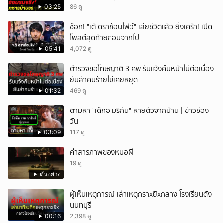
ทุกสถานการณ์
03:25
86 ดู
ช็อก! "เต้ ดราก้อนไฟว์" เสียชีวิตแล้ว ยิ่งเศร้า! เปิด
โพสต์สุดท้ายก่อนจากไป
05:41
4,072 ดู
ตำรวจขอโทษญาติ 3 ศw รับแจ้งคืบหน้าไม่ต่อเนื่อง
ยันล่าคนร้ายไม่เคยหยุด
01:32
469 ดู
ตามหา "เด็กอเมริกัน" หายตัวจากบ้าน | ข่าวช่อง
วัน
03:09
117 ดู
คำสารภาพของหมอผี
19 ดู
ตัวอย่าง
ผู้เห็นเหตุการณ์ เล่าเหตุกราxยิxกลาง โรงเรียนดัง
นนทบุรี
00:16
2,398 ดู