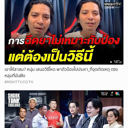
วิดีโอ
เอาให้สาสม? หนุ่ม เสนอวิธีโหด พาตัวป๋องไปประหา_ที่จุดเกิดเหตุ ตรง
หลุมที่มันฝัง
BRIGHTTV.CO.TH