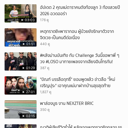
อัปเดต 2 คุณแม่ดาราคนดังท้องลูก 3 ท้องสวยปี
2026 อวดออร่า
03:03
176 ดู
เหตุกราดยิvพารากอน ผู้ป่วยยังรักษาตัวจาก
จิตเวช-เป็นคนดีต่อเนื่อง
01:51
440 ดู
#หลังม่านบันเทิง กับ Challenge วันนี้ขอพาพี่ ๆ
วง #LOSO มาทายเพลงจากเสียงอินโทรกัน!
01:29
387 ดู
"บิณฑ์ บรรลือฤทธิ์" ยอมพูดแล้ว ข่าวลือ "ใหม่
เจริญปุระ" เอาคุณแม่มาฝากบ้านสุขสุดท้าย
27:01
1,827 ดู
พาส่องบูธ งาน NEXZTER BRIC
350 ดู
02:15
ญาติผู้เสียชีวิตร่ำไห้ หลังเจอเหตุกราดยิงกลาง รร