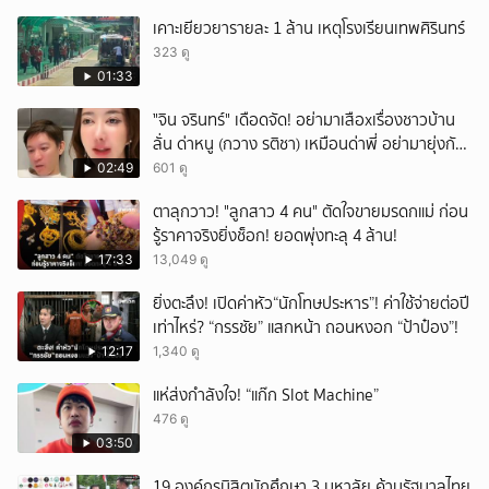
เคาะเยียวยารายละ 1 ล้าน เหตุโรงเรียนเทพศิรินทร์
323 ดู
01:33
ั่"จิน จรินทร์" เดือดจัด! อย่ามาเสือxเรื่องชาวบ้าน
ลั่น ด่าหนู (กวาง รติชา) เหมือนด่าพี่ อย่ามายุ่งกับ
คนของผม จบ!!!
02:49
601 ดู
ตาลุกวาว! "ลูกสาว 4 คน" ตัดใจขายมรดกแม่ ก่อน
รู้ราคาจริงยิ่งช็อก! ยอดพุ่งทะลุ 4 ล้าน!
17:33
13,049 ดู
ยิ่งตะลึง! เปิดค่าหัว“นักโทษประหาร”! ค่าใช้จ่ายต่อปี
เท่าไหร่? “กรรชัย” แสกหน้า ถอนหงอก “ป้าป๋อง”!
12:17
1,340 ดู
แห่ส่งกำลังใจ! “แก๊ก Slot Machine”
476 ดู
03:50
19 องค์กรนิสิตนักศึกษา 3 มหาลัย ค้านรัฐบาลไทย