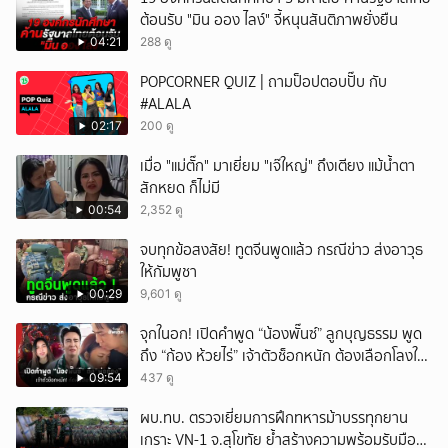
ต้อนรับ "มิน ออง ไลง์" จี้หนุนสันติภาพยั่งยืน
04:21
288 ดู
POPCORNER QUIZ | ถามป็อปตอบปั๊บ กับ
#ALALA
02:17
200 ดู
เมื่อ "แม่ตั๊ก" มาเยี่ยม "เจ๊ใหญ่" ถึงเตียง แม้น้ำตา
สักหยด ก็ไม่มี
00:54
2,352 ดู
จบทุกข้อสงสัย! ทูตจีนพูดแล้ว กรณีข่าว ส่งอาวุธ
ให้กัมพูชา
00:29
9,601 ดู
จุกในอก! เปิดคำพูด “น้องพั๊นซ์” ลูกบุญธรรม พูด
ถึง “ก้อง ห้วยไร่” เจ้าตัวช็อกหนัก ต้องเลือกโลงให้
ลูก!
09:54
437 ดู
ผบ.ทบ. ตรวจเยี่ยมการฝึกทหารม้าบรรทุกยาน
เกราะ VN-1 จ.สุโขทัย ย้ำสร้างความพร้อมรับมือ