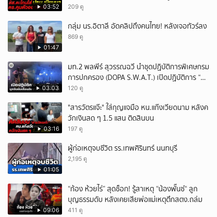
03:52
209 ดู
กลุ่ม นร.อิตาลี อัดคลิปถึงคนไทย! หลังเจอทัวร์ลง
869 ดู
01:47
มท.2 พลพีร์ สุวรรณฉวี นำชุดปฏิบัติการพิเศษกรม
การปกครอง (DOPA S.W.A.T.) เปิดปฏิบัติการ “บา
รมีโสธร” บุกจับผับเถื่อนอัพยา กลางเมืองแปดริ้ว
03:03
120 ดู
เปิดถึงเช้า ไร้ใบอนุญาต
"สารวัตรแจ๊ะ" ใส่กุญแจมือ หน.แก๊งเวียดนาม หลังค
วักเงินสด ๆ 1.5 แสน ติดสินบน
03:16
197 ดู
ผู้ก่อเหตุจบชีวิต รร.เทพศิรินทร์ นนทบุรี
2,195 ดู
01:05
“ก้อง ห้วยไร่” สุดช็อก! รู้สาเหตุ “น้องพั๊นซ์“ ลูก
บุญธรรมดับ หลังเคยเสียพ่อแม่เหตุตึกสตง.ถล่ม
09:06
411 ดู