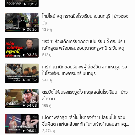
13:17
ไทม์ไลน์เหตุ กราดยิงโรงเรียน จ.นนทบุรี | ข่าวช่อง
วัน
06:20
139 ดู
"เรวัช" ห่วงเด็กเครียดกดดันปมเรียน จี้ ศธ. ปรับ
หลักสูตร พร้อมเสนออนุญาตครูพกปื_ระงับเหตุ
03:36
512 ดู
เศร้า! ญาติทยอยรับศพผู้เสียชีวิต จากเหตุรุนแรง
ในโรงเรียน เทพศิรินทร์ นนทบุรี
00:52
241 ดู
ตร.ยังไม่ฟันธงแรงจูงใจ เหตุสลดในโรงเรียน | ข่าว
ช่องวัน
04:08
168 ดู
เปิดภาพล่าสุด “ลำไย ไหทองคำ” เปลี่ยนไป! อวบ
ขึ้นผิดตา แฟนคลับแห่ทัก “นายห้าง” เฉลยสาเหตุ
ชัด!
06:04
2,474 ดู