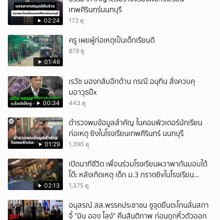
เทพศิรินทร์นนทบุรี
02:24
172 ดู
ครู เผยผู้ก่อเหตุเป็นเด็กเรียนดี
879 ดู
01:46
เรวัช มองกลับอีกด้าน กรณี อนุทิน สั่งควบคุ
มอาวุธปืx
00:34
443 ดู
ตำรวจพบข้อมูลสำคัญ ในคอมพิวเตอร์นักเรียน
ก่อเหตุ ยิงในโรงเรียนเทพศิรินทร์ นนทบุรี
01:29
1,390 ดู
เปิดนาทีชีวิต เพื่อนร่วมโรงเรียนผวาพากันมอบใต้
โต๊ะ หลังเกิดเหตุ เด็ก ม.3 กราดยิvในโรงเรียน
เทพศิรินทร์นนท์ แบบไม่เลือกหน้า เสียงปืนดังสนั่น
02:13
1,375 ดู
หวั่นไหว
อนุสรณ์ สส.พรรคประชาชน ชูจุดยืนตะโกนลั่นสภา
จี้ "มิน ออง ไลง์" คืนสันติภาพ ก่อนถูกหิ้วตัวออก