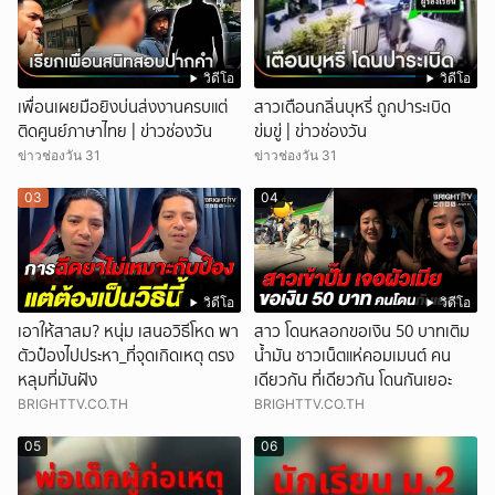
วิดีโอ
วิดีโอ
เพื่อนเผยมือยิงบ่นส่งงานครบแต่
สาวเตือนกลิ่นบุหรี่ ถูกปาระเบิด
ติดศูนย์ภาษาไทย | ข่าวช่องวัน
ข่มขู่ | ข่าวช่องวัน
ข่าวช่องวัน 31
ข่าวช่องวัน 31
03
04
วิดีโอ
วิดีโอ
เอาให้สาสม? หนุ่ม เสนอวิธีโหด พา
สาว โดนหลอกขอเงิน 50 บาทเติม
ตัวป๋องไปประหา_ที่จุดเกิดเหตุ ตรง
น้ำมัน ชาวเน็ตแห่คอมเมนต์ คน
หลุมที่มันฝัง
เดียวกัน ที่เดียวกัน โดนกันเยอะ
BRIGHTTV.CO.TH
BRIGHTTV.CO.TH
05
06