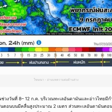
โฆษณา - อ่านบทความต่อด้านล่าง
นช่วงวันที่ 8– 12 ก.ค. บริเวณทะเลอันดามันและอ่าวไทยมี
นตอนบนมีคลื่นสูงประมาณ 2 เมตร ส่วนทะเลอันดามันตอน