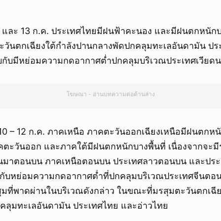
– 9 และ 13 ก.ค. ประเทศไทยมีฝนฟ้าคะนอง และมีฝนตกหนัก
ตะวันตกเฉียงใต้กำลังปานกลางพัดปกคลุมทะเลอันดามัน ป
บกับมีหย่อมความกดอากาศต่ำปกคลุมบริเวณประเทศเวีย
โฆษณา - อ่านบทความต่อด้านล่าง
่ 10 – 12 ก.ค. ภาคเหนือ ภาคตะวันออกเฉียงเหนือมีฝนตกหน
คตะวันออก และภาคใต้มีฝนตกหนักบางพื้นที่ เนื่องจากจะม
ยนมาตอนบน ภาคเหนือตอนบน ประเทศลาวตอนบน และประ
ับหย่อมความกดอากาศต่ำที่ปกคลุมบริเวณประเทศจีนตอนใ
มที่พาดผ่านในบริเวณดังกล่าว ในขณะที่มรสุมตะวันตกเฉี
กคลุมทะเลอันดามัน ประเทศไทย และอ่าวไทย