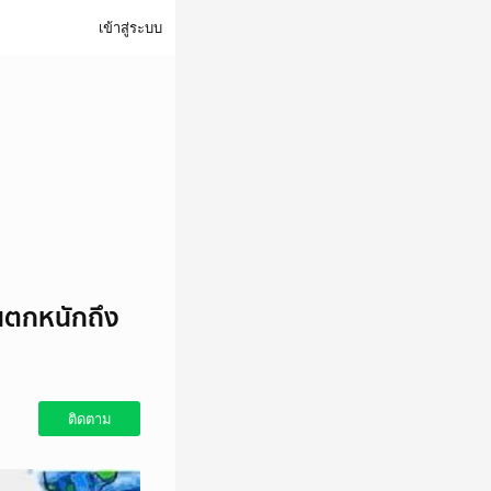
เข้าสู่ระบบ
ฝนตกหนักถึง
ติดตาม