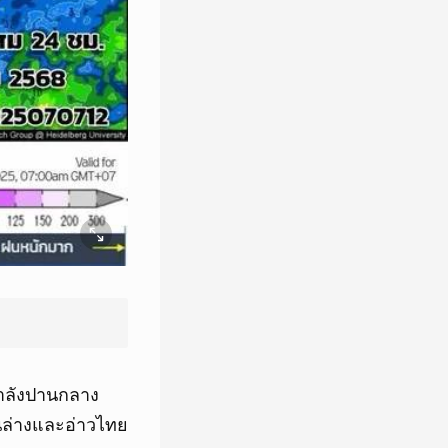
กำลังปานกลาง
ล่างและอ่าวไทย