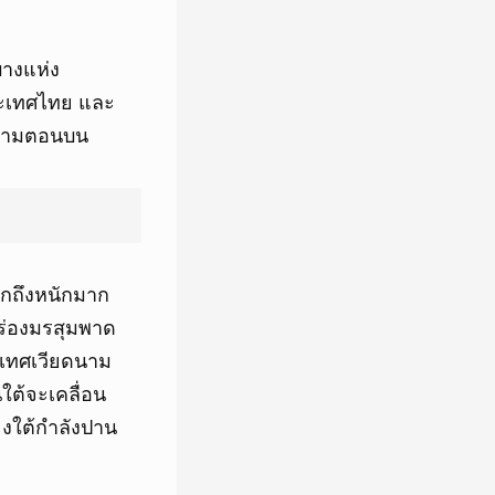
บางแห่ง
ระเทศไทย และ
ดนามตอนบน
ักถึงหนักมาก
ีร่องมรสุมพาด
เทศเวียดนาม
ต้จะเคลื่อน
ยงใต้กำลังปาน