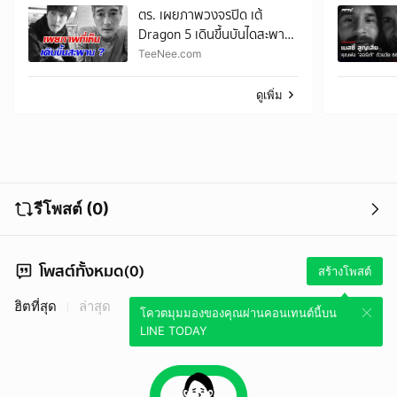
ตร. เผยภาพวงจรปิด เต้
Dragon 5 เดินขึ้นบันไดสะพาน
?
TeeNee.com
ดูเพิ่ม
รีโพสต์ (0)
โพสต์ทั้งหมด(0)
สร้างโพสต์
ฮิตที่สุด
ล่าสุด
โควตมุมมองของคุณผ่านคอนเทนต์นี้บน
LINE TODAY