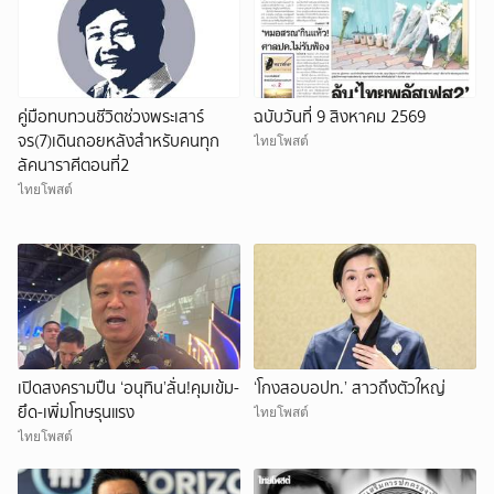
คู่มือทบทวนชีวิตช่วงพระเสาร์
ฉบับวันที่ 9 สิงหาคม 2569
จร(7)เดินถอยหลังสำหรับคนทุก
ไทยโพสต์
ลัคนาราศีตอนที่2
ไทยโพสต์
เปิดสงครามปืน ‘อนุทิน’ลั่น!คุมเข้ม-
‘โกงสอบอปท.’ สาวถึงตัวใหญ่
ยึด-เพิ่มโทษรุนแรง
ไทยโพสต์
ไทยโพสต์