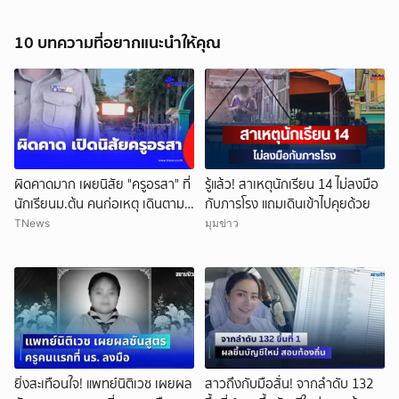
แล้ว
10 บทความที่อยากแนะนำให้คุณ
ผิดคาดมาก เผยนิสัย "ครูอรสา" ที่
รู้แล้ว! สาเหตุนักเรียน 14 ไม่ลงมือ
นักเรียนม.ต้น คนก่อเหตุ เดินตาม
กับภารโรง แถมเดินเข้าไปคุยด้วย
หา
TNews
มุมข่าว
ยิ่งสะเทือนใจ! แพทย์นิติเวช เผยผล
สาวถึงกับมือสั่น! จากลำดับ 132