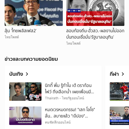
ลุ้น ‘ไทยพลัสเฟส2’
สอบท้องถิ่น-ฮั้วสว.-ผลงานไม่ออก
บั่นทอนเชื่อมั่น’รัฐบาลอนุทิน’
ไทยโพสต์
ไทยโพสต์
ข่าวและบทความยอดนิยม
บันเทิง
กีฬา
นิกกี้ พิ้ม รู้ทำไม เต้ ดราก้อน
ไฟว์ ถึงเลือกน้ำ เผยเพื่อนมี
ปัญหา แต่ไม่คิดว่าจะรุนแรง
Thairath - ไทยรัฐออนไลน์
ขนาดนี้
หมดเวรหมดกรรม! "เสก โลโซ"
ลั่น.. สบายแล้ว "เจ๊ปอง"
ตัดขาด
คมชัดลึกออนไลน์