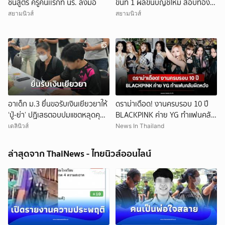
ชันสูตร ครูคนเเรกที่ นร. ลงมือ
ขึ้นที่ 1 ผลขึ้นบัญชีใหม่ สอบท้อง
ถิ่น
สยามนิวส์
สยามนิวส์
อาเด็ก ม.3 ยื่นขอรับเงินเยียวยาให้
ดราม่าเดือด! งานครบรอบ 10 ปี
‘ปู่-ย่า’ ปฏิเสธตอบปมแชตหลุดคุย
BLACKPINK ค่าย YG ทำแฟนคลับ
แม่ ‘ถูกกลั่นแกล้ง’
ผิดหวัง
เดลินิวส์
News In Thailand
ล่าสุดจาก ThaiNews - ไทยนิวส์ออนไลน์