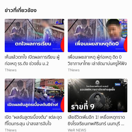
ข่าวที่เกี่ยวข้อง
เห็นแล้วตกใจ เปิดผลการเรียน ผู้
เพื่อนเผยสาเหตุ ผู้ก่อเหตุ ติด 0
ก่อเหตุ รร.ดัง ช่วงชั้น ม.2
วิชาภาษาไทย เล่าชัดมาบ่นครูให้ฟัง
TNews
TNews
เปิด "ผลชันสูตรเบื้องต้น" แต่ละจุด
เสียชีวิตเพิ่มอีก 1! เหยื่อเหตุกราด
ที่โดนกระสุน น่าสงสารจับใจ
ยิงโรงเรียนเทพศิรินทร์ นนทบุรี ทำ
ยอดเสียชีวิตสะสมรวมเป็น 9 ราย
TNews
WeR NEWS