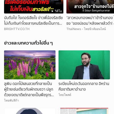
วิดีโอ
นับถือใจ! ไรเดอร์เสียใจ ข่าวพี่น้องรัสเซีย
“สาวหอบทองพม่า”เข้าร้านทอง 
ไม่เก็บเงินค่าโดยสารคนรัสเซียเป็นการ
ธง “ของปลอม”หลังเผาแล้วดำ! 4
ขอโทษ
มา ช็อกมูลค่าพุ่งมหาศาล!
BRIGHTTV.CO.TH
ThaiNews - ไทยนิวส์ออนไลน์
ข่าวและบทความทั่วไปอื่น ๆ
ลูพิน ดอกไม้แสนสวยที่กลายเป็น
ระเบียบใหม่ตะวันออกกลาง อิหร่าน
ผู้ร้ายเช่นเดียวกับผักตบชวา ปลูก
คือชาติมหาอำนาจ
ด้วยเจตนาดีแต่กลายเป็นพืชรุกราน
ไทยโพสต์
ทั่วโลก
ไทยพับลิก้า