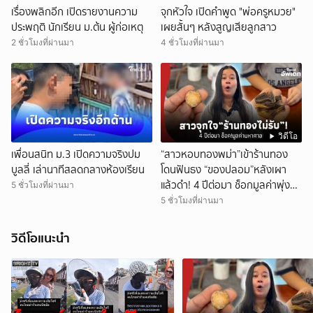
เรื่องพลิกอีก เปิดรายงานความ
จุกหัวใจ เปิดคำพูด "พ่อครูหมวย"
ประพฤติ นักเรียน ม.ต้น ผู้ก่อเหตุ
เผยสั้นๆ หลังสูญเสียลูกสาว
2 ชั่วโมงที่ผ่านมา
4 ชั่วโมงที่ผ่านมา
วิดีโอ
เพื่อนสนิท ม.3 เปิดความจริงปม
“สาวหอบทองพม่า”เข้าร้านทอง
บูลลี่ เล่านาทีสลดกลางห้องเรียน
โดนฟันธง “ของปลอม”หลังเผา
แล้วดำ! 4 ปีต่อมา ช็อกมูลค่าพุ่ง
5 ชั่วโมงที่ผ่านมา
มหาศาล!
5 ชั่วโมงที่ผ่านมา
วิดีโอแนะนำ