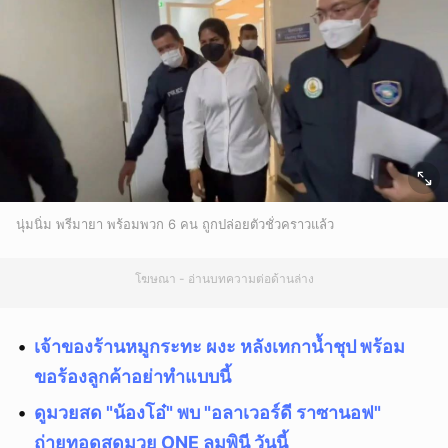
นุ่มนิ่ม พรีมายา พร้อมพวก 6 คน ถูกปล่อยตัวชั่วคราวแล้ว
โฆษณา - อ่านบทความต่อด้านล่าง
เจ้าของร้านหมูกระทะ ผงะ หลังเทกาน้ำชุป พร้อม
ขอร้องลูกค้าอย่าทำแบบนี้
ดูมวยสด "น้องโอ๋" พบ "อลาเวอร์ดี ราซานอฟ"
ถ่ายทอดสดมวย ONE ลุมพินี วันนี้