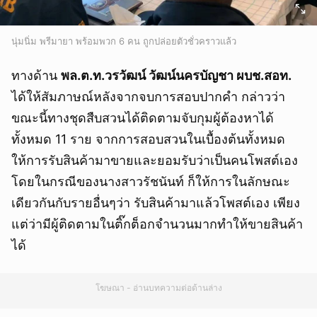
นุ่มนิ่ม พรีมายา พร้อมพวก 6 คน ถูกปล่อยตัวชั่วคราวแล้ว
ทางด้าน
พล.ต.ท.วรวัฒน์ วัฒน์นครบัญชา ผบช.สอท.
ได้ให้สัมภาษณ์หลังจากจบการสอบปากคำ กล่าวว่า
ขณะนี้ทางชุดสืบสวนได้ติดตามจับกุมผู้ต้องหาได้
ทั้งหมด 11 ราย จากการสอบสวนในเบื้องต้นทั้งหมด
ให้การรับสินค้ามาขายและยอมรับว่าเป็นคนโพสต์เอง
โดยในกรณีของนางสาวรัชนันท์ ก็ให้การในลักษณะ
เดียวกันกับรายอื่นๆว่า รับสินค้ามาแล้วโพสต์เอง เพียง
แต่ว่ามีผู้ติดตามในติ๊กต็อกจำนวนมากทำให้ขายสินค้า
ได้
โฆษณา - อ่านบทความต่อด้านล่าง