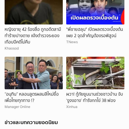
หญิงอายุ 42 ร้องสื่อ ถูกอดีตสามี
"พี่ชายฮลุน" เปิดผลตรวจเบื้องต้น
ทำร้ายปางตาย แจ้งตำรวจระยอง
เผย 2 จุดสำคัญต้องรอพิสูจน์
เกือบปีคดีไม่คืบ
TNews
Khaosod
“อนุทิน” หลอนสูตรผสมสีใหม่ยื้อ
ผวา! กู้ภัยยูนนานช่วยชาวบ้าน จับ
เพื่อไทยทุกทาง !?
‘งูจงอาง’ ทำรังกกไข่ 38 ฟอง
Manager Online
Xinhua
ข่าวและบทความยอดนิยม