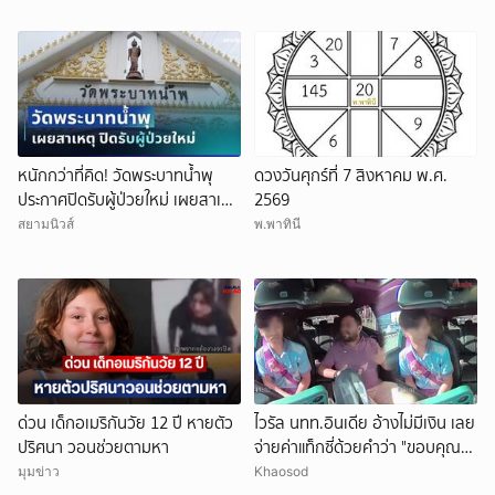
หนักกว่าที่คิด! วัดพระบาทน้ำพุ
ดวงวันศุกร์ที่ 7 สิงหาคม พ.ศ.
ประกาศปิดรับผู้ป่วยใหม่ เผยสาเหตุ
2569
สุดสะเทือนใจ
สยามนิวส์
พ.พาทินี
ด่วน เด็กอเมริกันวัย 12 ปี หายตัว
ไวรัล นทท.อินเดีย อ้างไม่มีเงิน เลย
ปริศนา วอนช่วยตามหา
จ่ายค่าแท็กซี่ด้วยคำว่า "ขอบคุณ"
คนขับอึ้ง แห่วิจารณ์
มุมข่าว
Khaosod