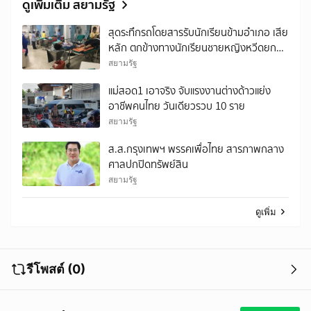
ดูเพิ่มเติม สยามรัฐ
สุดระทึกรถโดยสารรับนักเรียนข้ามอำเภอ เสีย
หลัก ตกข้างทางนักเรียนชายหญิงหวีดยกคัน
บาดเจ็บ 17 ราย
สยามรัฐ
แม่สอด1 เอาจริง จับแรงงานต่างด้าวแย่ง
อาชีพคนไทย วันเดียวรวบ 10 ราย
สยามรัฐ
ส.ส.กรุงเทพฯ พรรคเพื่อไทย สารภาพกลาง
ศาลปกปิดทรัพย์สิน
สยามรัฐ
ดูเพิ่ม
รีโพสต์ (0)