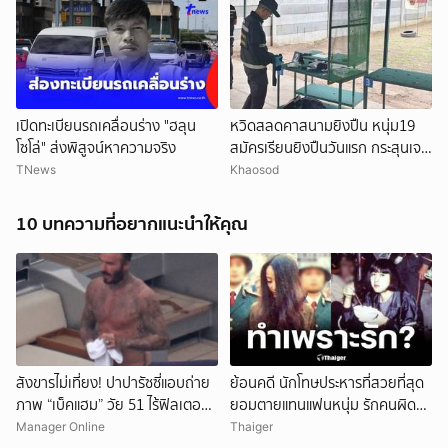
เปิดทะเบียนรถเคลื่อนร่าง "ฮลุน
หวิดสลดคาสนามยิงปืน หนุ่ม19
โซโล่" ส่งพิสูจน์หาความจริง
สมัครเรียนยิงปืนวันแรก กระสุนเจาะ
ท้ายทอย เร่งยื้อชีวิต
TNews
Khaosod
10 บทความที่อยากแนะนำให้คุณ
สังขารไม่เที่ยง! ปาปารัซซี่แอบถ่าย
ย้อนคดี นักโทษประหารที่สวยที่สุด
ภาพ “เบ็คแฮม” วัย 51 ไร้ฟิลเตอร์
ยอมตายแทนแฟนหนุ่ม รักคนผิด
เผยให้เห็นผมบาง-ศีรษะล้าน
ชีวิตดิ่งเหว
Manager Online
Thaiger