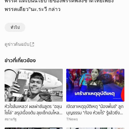
พรรค แต่เป็นนโยบายของพรรคพลังชาติไทยเพียง
พรรคเดียว"นะ.ระวี กล่าว
ทั่วไป
ดูข่าวต้นฉบับ
ข่าวที่เกี่ยวข้อง
หัวใจล้มเหลว! ผลผ่าชันสูตร “ฮลุน
เปิดสาเหตุอุบัติเหตุ "น้องพั้นช์" ลูก
โซโล่” สรุปเบื้องต้น ลุยเช็กปมไหล
บุญธรรม "ก้อง ห้วยไร่" รู้แล้วยิ่ง
ตาย ยังไม่ตัดทิ้งสารพิษ
สลดใจ
สยามรัฐ
TNews