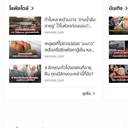
ไลฟ์สไตล์
บันเทิง
ทำไมหลายบ้านวาง “ชามน้ำส้ม
สายชู” ไว้ในห้องก่อนนอน?
เคล็ดลับราคาประหยัด ตื่นมา
sanook.com
อาจพบความต่าง!
เหตุผลที่ไม่ควรปล่อย "มะนาว"
เหลือครึ่งซีกแห้งคาตู้เย็น หลาย
คนพลาดไม่รู้ตัว
sanook.com
4 ลักษณะทั่วไปของคนที่อายุ
ยืน คุณมีลักษณะเหล่านี้กี่ข้อ?
sanook.com
ดูเพิ่ม