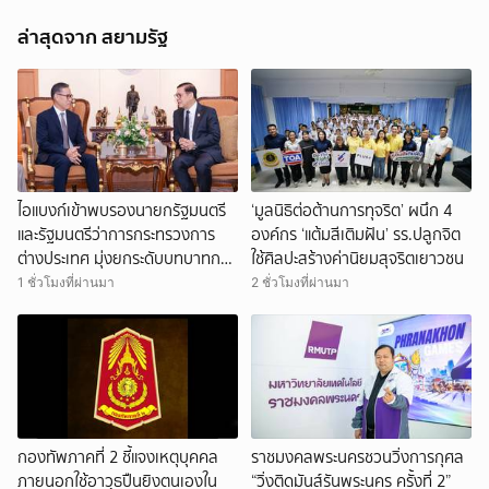
ล่าสุดจาก สยามรัฐ
ไอแบงก์เข้าพบรองนายกรัฐมนตรี
‘มูลนิธิต่อต้านการทุจริต’ ผนึก 4
และรัฐมนตรีว่าการกระทรวงการ
องค์กร ‘แต้มสีเติมฝัน’ รร.ปลูกจิต
ต่างประเทศ มุ่งยกระดับบทบาทการ
ใช้ศิลปะสร้างค่านิยมสุจริตเยาวชน
เงินอิสลามของประเทศไทยบนเวที
1 ชั่วโมงที่ผ่านมา
2 ชั่วโมงที่ผ่านมา
การเงินโลก
ยกเลิก
กองทัพภาคที่ 2 ชี้แจงเหตุบุคคล
ราชมงคลพระนครชวนวิ่งการกุศล
ภายนอกใช้อาวุธปืนยิงตนเองใน
“วิ่งติดมันส์รันพระนคร ครั้งที่ 2”