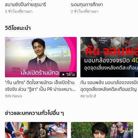
สนามยิงปืนค่ายสุรนารี
ระดมทุนการศึกษา
2 ชั่วโมงที่ผ่านมา
2 ชั่วโมงที่ผ่านมา
วิดีโอแนะนำ
วิดีโอ
"กัน นภัทร" ติดใจสายมัทฉะ เล็งเปิดร้าน
กัน จอมพลัง มอบกล้องวงจรปิด
จริงจัง ส่วน "ฐิสา" เป็น PR น่าจะเหมาะ
อุดจุดเสี่ยงหลังคดีสะเทือนขวัญ
กว่า
INN News
สยามนิวส์
ข่าวและบทความทั่วไปอื่น ๆ