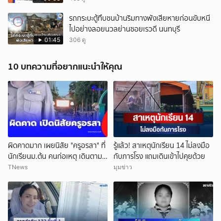
รถกระบะตู้ทึบชนบ้านริมทางพังเสียหายก่อนขับหนี
ไปอย่างลอยนวลย่านซอยเรวดี นนทบุรี
01:45
306 ดู
10 บทความที่อยากแนะนำให้คุณ
ผิดคาดมาก เผยนิสัย "ครูอรสา" ที่
รู้แล้ว! สาเหตุนักเรียน 14 ไม่ลงมือ
นักเรียนม.ต้น คนก่อเหตุ เดินตาม
กับภารโรง แถมเดินเข้าไปคุยด้วย
หา
TNews
มุมข่าว