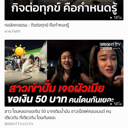
วิดีโอ
ทอล์คกะธรรม : กิจต่อทุกข์ คือกำหนดรู้
สวพ.FM91
วิดีโอ
สาว โดนหลอกขอเงิน 50 บาทเติมน้ำมัน ชาวเน็ตแห่คอมเมนต์ คน
เดียวกัน ที่เดียวกัน โดนกันเยอะ
BRIGHTTV.CO.TH