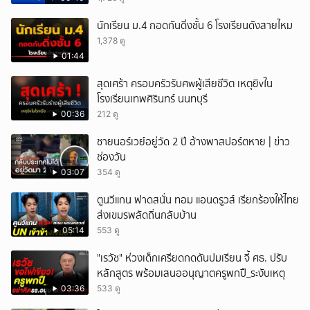
นักเรียน ม.4 กอดกันดิ่งชั้น 6 โรงเรียนดังสายไหม
1,378 ดู
01:44
สุดเศร้า ครอบครัวรับศwผู้เสียชีวิต เหตุยิvใน
โรงเรียนเทพศิรินทร์ นนทบุรี
00:36
212 ดู
ชายนอร์เวย์อยู่วัด 2 ปี อ้างพาสปอร์ตหาย | ข่าว
ช่องวัน
03:07
354 ดู
ตูนวีแกน ฟาดสนั่น ทอม แอนดรูวส์ เรียกร้องให้ไทย
ส่งเขมรพลัดถิ่นกลับบ้าน
05:14
553 ดู
"เรวัช" ห่วงเด็กเครียดกดดันปมเรียน จี้ ศธ. ปรับ
หลักสูตร พร้อมเสนออนุญาตครูพกปื_ระงับเหตุ
03:36
533 ดู