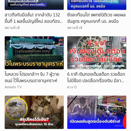
สาวถึงกับมือสั่น! จากลำดับ 132
ยิ่งสะเทือนใจ! แพทย์นิติเวช เผยผล
ขึ้นที่ 1 ผลขึ้นบัญชีใหม่ สอบท้อง
ชันสูตร ครูคนเเรกที่ นร. ลงมือ
ถิ่น
สยามนิวส์
สยามนิวส์
ในหลวง โปรดเกล้าฯ รับ 7 ผู้วาย
6 ราศี เงินทองเต็มสต็อก รวยช็อก
ชนม์ ไว้ในพระบรมราชานุเคราะห์
ไม่มีช็อต ปลดล็อกเรื่องเงิน มีลาภ
ลอยจ่อคิว
Amarin TV
ดวง D