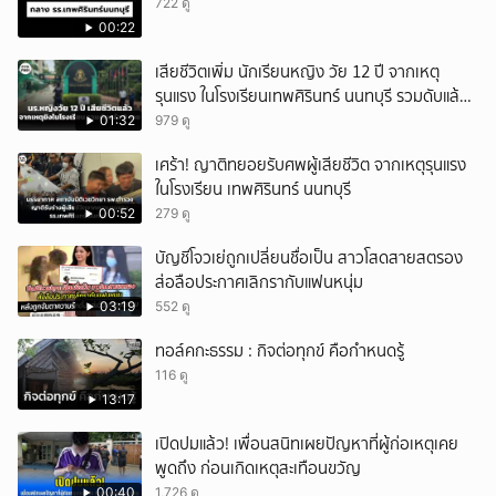
722 ดู
00:22
เสียชีวิตเพิ่ม นักเรียนหญิง วัย 12 ปี จากเหตุ
รุนแรง ในโรงเรียนเทพศิรินทร์ นนทบุรี รวมดับแล้ว
9 ราย
01:32
979 ดู
เศร้า! ญาติทยอยรับศพผู้เสียชีวิต จากเหตุรุนแรง
ในโรงเรียน เทพศิรินทร์ นนทบุรี
00:52
279 ดู
บัญชีโจวเย่ถูกเปลี่ยนชื่อเป็น สาวโสดสายสตรอง
ส่อลือประกาศเลิกรากับแฟนหนุ่ม
03:19
552 ดู
ทอล์คกะธรรม : กิจต่อทุกข์ คือกำหนดรู้
116 ดู
13:17
เปิดปมแล้ว! เพื่อนสนิทเผยปัญหาที่ผู้ก่อเหตุเคย
พูดถึง ก่อนเกิดเหตุสะเทือนขวัญ
00:40
1,726 ดู