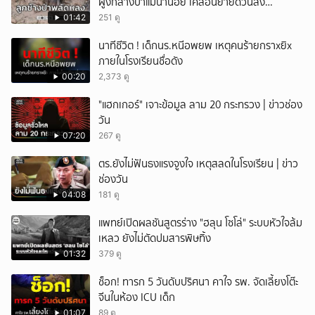
ฝูงกลางป่าแม่น้ำน้อย เคลื่อนย้ายด่วนส่ง
สัตวแพทย์ดูแลใกล้ชิด
01:42
251 ดู
นาทีชีวิต ! เด็กนร.หนีอพยพ เหตุคนร้ายกราxยิx
ภายในโรงเรียนชื่อดัง
00:20
2,373 ดู
"แฮกเกอร์" เจาะข้อมูล ลาม 20 กระทรวง | ข่าวช่อง
วัน
07:20
267 ดู
ตร.ยังไม่ฟันธงแรงจูงใจ เหตุสลดในโรงเรียน | ข่าว
ช่องวัน
04:08
181 ดู
แพทย์เปิดผลชันสูตรร่าง "ฮลุน โซโล่" ระบบหัวใจล้ม
เหลว ยังไม่ตัดปมสารพิษทิ้ง
01:32
379 ดู
ช็อก! ทารก 5 วันดับปริศนา คาใจ รพ. จัดเลี้ยงโต๊ะ
จีนในห้อง ICU เด็ก
01:07
89 ดู