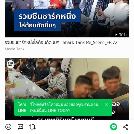
วิดีโอ
รวมซีนชาร์คหนึ่งไล่ต้อนกัดนิ่มๆ | Shark Tank Re_Scene_EP.72
Media Tank
โควตมุมมองของคุณผ่านคอนเทนต์นี้บน
รีโพสต์หรือโควตมุมมองของคุณผ่านคอน
LINE TODAY
เทนต์นี้บน LINE TODAY
วิดีโอ
เศร้า! ญาติทยอยรับศพผู้เสียชีวิต จากเหตุรุนแรงในโรงเรียน เทพศิรินทร์