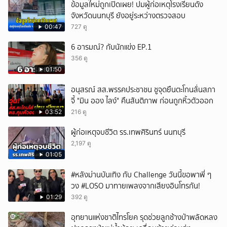
ข้อมูลใหม่ถูกเปิดเผย! ปมผู้ก่อเหตุโรงเรียนดัง
จังหวัดนนทบุรี ยังอยู่ระหว่างตรวจสอบ
00:47
727 ดู
6 อารมณ์? กับนักแข่ง EP.1
356 ดู
01:50
อนุสรณ์ สส.พรรคประชาชน ชูจุดยืนตะโกนลั่นสภา
จี้ "มิน ออง ไลง์" คืนสันติภาพ ก่อนถูกหิ้วตัวออก
03:52
216 ดู
ผู้ก่อเหตุจบชีวิต รร.เทพศิรินทร์ นนทบุรี
2,197 ดู
01:05
#หลังม่านบันเทิง กับ Challenge วันนี้ขอพาพี่ ๆ
วง #LOSO มาทายเพลงจากเสียงอินโทรกัน!
01:29
392 ดู
อุทยานแห่งชาติไทรโยค รุดช่วยลูกช้างป่าพลัดหลง