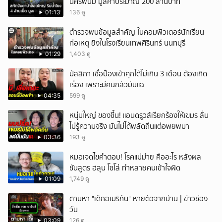
นครพนม มูลค่าประมาณ 200 ล้านบาท
01:13
136 ดู
ตำรวจพบข้อมูลสำคัญ ในคอมพิวเตอร์นักเรียน
ก่อเหตุ ยิงในโรงเรียนเทพศิรินทร์ นนทบุรี
01:29
1,403 ดู
มัลลิกา เชื่อป๋องเข้าคุกได้ไม่เกิน 3 เดือน ต้องเกิด
เรื่อง เพราะมีคนกลัวมันแฉ
04:35
599 ดู
หนุ่มใหญ่ ของขึ้น! แอนดรูวส์เรียกร้องให้เขมร ลั่น
ไม่รู้ความจริง มันไม่ได้พลัดถิ่นแต่อพยพมา
03:36
193 ดู
หมอเจดไขคำตอบ! โรคแม่ม่าย คืออะไร หลังผล
ชันสูตร ฮลุน โซโล่ ทำหลายคนเข้าใจผิด
01:09
1,749 ดู
ตามหา "เด็กอเมริกัน" หายตัวจากบ้าน | ข่าวช่อง
วัน
03:09
126 ดู