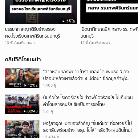
วิดีโอ
บรรยากาศญาติรับร่างงรอง
เปิดนาทีกราดยิX กลาง รร.เทพศิ
ผอ.โรงเรียนเทพศิรินทร์นนทบุรี
นนทบุรี
10 ชั่วโมงที่ผ่านมา
12 ชั่วโมงที่ผ่านมา
คลิปวิดีโอแนะนำ
“สาวหอบทองพม่า”เข้าร้านทอง โดนฟันธง “ของ
ปลอม”หลังเผาแล้วดำ! 4 ปีต่อมา ช็อกมูลค่าพุ่ง
มหาศาล!
12:02
1,405 ดู
นับถือใจ! ไรเดอร์เสียใจ ข่าวพี่น้องรัสเซีย ไม่เก็บเงิน
ค่าโดยสารคนรัสเซียเป็นการขอโทษ
02:48
321 ดู
ยิ่งรู้ยิ่งจุก! เปิดของสำคัญ “ชิ้นเดียว” ที่จอเจียร์ ไม่
ส่งกลับพร้อมร่าง “ฮลุน โซโล่” หลังถึงแผ่นดินไทย!
13:28
13,434 ดู