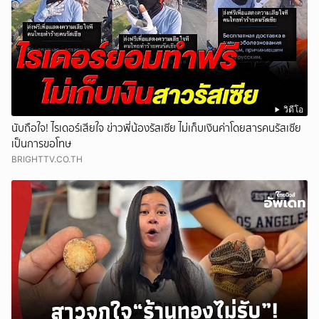
วิดีโอ
นับถือใจ! ไรเดอร์เสียใจ ข่าวพี่น้องรัสเซีย ไม่เก็บเงินค่าโดยสารคนรัสเซีย
เป็นการขอโทษ
BRIGHTTV.CO.TH