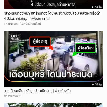
วิดีโอ
“สาวหอบทองพม่า”เข้าร้านทอง โดนฟันธง “ของปลอม”หลังเผาแล้วดำ!
4 ปีต่อมา ช็อกมูลค่าพุ่งมหาศาล!
ThaiNews - ไทยนิวส์ออนไลน์
วิดีโอ
สาวเตือนกลิ่นบุหรี่ ถูกปาระเบิดข่มขู่ | ข่าวช่องวัน
ข่าวช่องวัน 31