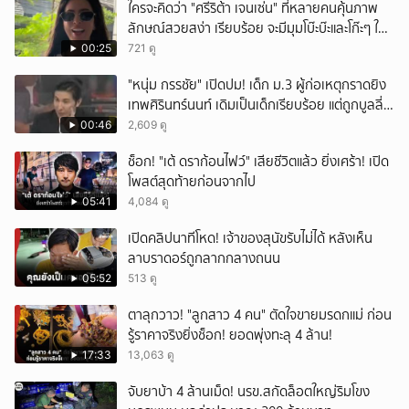
ใครจะคิดว่า "ศรีริต้า เจนเซ่น" ที่หลายคนคุ้นภาพ
ลักษณ์สวยสง่า เรียบร้อย จะมีมุมโบ๊ะบ๊ะและโก๊ะๆ ให้
ได้อมยิ้มเหมือนกัน งานนี้ทำเอาแฟนๆ ทั้งเอ็นดูทั้ง
00:25
721 ดู
หัวเราะ
"หนุ่ม กรรชัย" เปิดปม! เด็ก ม.3 ผู้ก่อเหตุกราดยิง
เทพศิรินทร์นนท์ เดิมเป็นเด็กเรียบร้อย แต่ถูกบูลลี่
หนัก คาดแรงกดดันสะสมกลายเป็นแรงแค้น จนก่อ
00:46
2,609 ดู
เหตุสลด
ช็อก! "เต้ ดราก้อนไฟว์" เสียชีวิตแล้ว ยิ่งเศร้า! เปิด
โพสต์สุดท้ายก่อนจากไป
05:41
4,084 ดู
เปิดคลิปนาทีโหด! เจ้าของสุนัขรับไม่ได้ หลังเห็น
ลาบราดอร์ถูกลากกลางถนน
05:52
513 ดู
ตาลุกวาว! "ลูกสาว 4 คน" ตัดใจขายมรดกแม่ ก่อน
รู้ราคาจริงยิ่งช็อก! ยอดพุ่งทะลุ 4 ล้าน!
17:33
13,063 ดู
จับยาบ้า 4 ล้านเม็ด! นรข.สกัดล็อตใหญ่ริมโขง