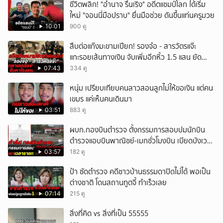
ชีวิตพลิก! "อำนาจ รื่นเริง" อดีตแชมป์โลก ได้เริ่ม
ใหม่ "จอนนี่มือปราบ" ยื่นมือช่วย ดันขึ้นแท่นครูมวย
10:01
900 ดู
สืบต่อแก๊งมะขามเปียก! รองจ๋อ - สารวัตรแจ๊ะ
แกะรอยเส้นทางเงิน จับเพิ่มอีกหิ้ว 1.5 แสน ยัด
สินบน
07:43
334 ดู
หนุ่ม เปรียบเทียบคนลาวสอนลูกไม่ให้ขอเงิน แต่คน
เขมร แค่เห็นคนเดินมา
03:51
883 ดู
ผบก.กองบินตำรวจ ตั้งกรรมการสอบปมนักบิน
ตำรวจแอบบินพาณิชย์-เมกชั่วโมงบิน เบียดบังเวลา
ทำหน้าที่
03:57
182 ดู
ป้า ซัดตำรวจ คดีชาวบ้านธรรมดาปิดไม่ได้ พอเป็น
ต่างชาติ โดนสถานทูตจี้ ทำเร็วเลย
07:14
215 ดู
สิ่งที่คิด vs สิ่งที่เป็น 55555