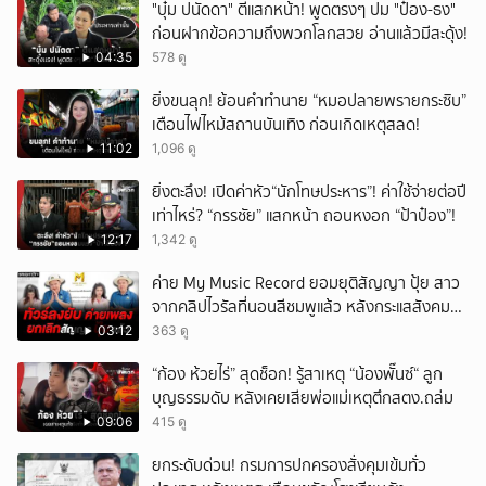
"บุ๋ม ปนัดดา" ตีแสกหน้า! พูดตรงๆ ปม "ป๋อง-ธง"
ก่อนฝากข้อความถึงพวกโลกสวย อ่านแล้วมีสะดุ้ง!
04:35
578 ดู
ยิ่งขนลุก! ย้อนคำทำนาย “หมอปลายพรายกระซิบ”
เตือนไฟไหม้สถานบันเทิง ก่อนเกิดเหตุสลด!
11:02
1,096 ดู
ยิ่งตะลึง! เปิดค่าหัว“นักโทษประหาร”! ค่าใช้จ่ายต่อปี
เท่าไหร่? “กรรชัย” แสกหน้า ถอนหงอก “ป้าป๋อง”!
12:17
1,342 ดู
ค่าย My Music Record ยอมยุติสัญญา ปุ้ย สาว
จากคลิปไวรัลที่นอนสีชมพูแล้ว หลังกระแสสังคม
และคนในวงการวิจารณ์เรื่องความเหมาะสม
03:12
363 ดู
“ก้อง ห้วยไร่” สุดช็อก! รู้สาเหตุ “น้องพั๊นซ์“ ลูก
บุญธรรมดับ หลังเคยเสียพ่อแม่เหตุตึกสตง.ถล่ม
09:06
415 ดู
ยกระดับด่วน! กรมการปกครองสั่งคุมเข้มทั่ว