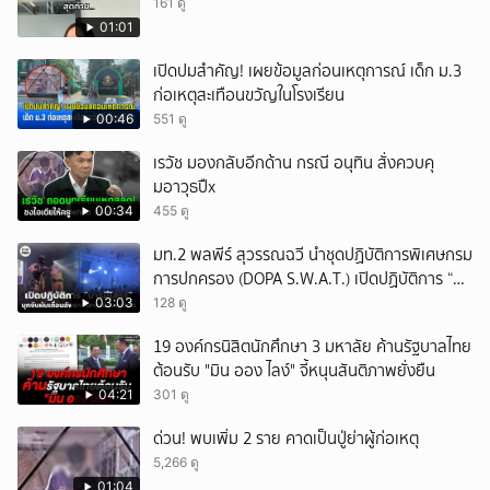
161 ดู
01:01
เปิดปมสำคัญ! เผยข้อมูลก่อนเหตุการณ์ เด็ก ม.3
ก่อเหตุสะเทือนขวัญในโรงเรียน
00:46
551 ดู
เรวัช มองกลับอีกด้าน กรณี อนุทิน สั่งควบคุ
มอาวุธปืx
00:34
455 ดู
มท.2 พลพีร์ สุวรรณฉวี นำชุดปฏิบัติการพิเศษกรม
การปกครอง (DOPA S.W.A.T.) เปิดปฏิบัติการ “บา
รมีโสธร” บุกจับผับเถื่อนอัพยา กลางเมืองแปดริ้ว
03:03
128 ดู
เปิดถึงเช้า ไร้ใบอนุญาต
19 องค์กรนิสิตนักศึกษา 3 มหาลัย ค้านรัฐบาลไทย
ต้อนรับ "มิน ออง ไลง์" จี้หนุนสันติภาพยั่งยืน
04:21
301 ดู
ด่วน! พบเพิ่ม 2 ราย คาดเป็นปู่ย่าผู้ก่อเหตุ
5,266 ดู
01:04