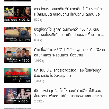
สาว โดนหลอกขอเงิน 50 บาทเติมน้ำมัน ชาวเน็ต
แห่คอมเมนต์ คนเดียวกัน ที่เดียวกัน โดนกันเยอะ
03:12
520 ดู
ยิ่งรู้ยิ่งตกใจ! ลูกค้าเดินทางกว่า 400 กม. หอบ
“กลองมโหระทึก” มาประเมิน ก่อนเฉลยซื้อมาราคา
เท่าไหร่?
19:29
684 ดู
ตัวแม่โผล่ร่วมวง! “ลีน่าจัง” ขอพูดตรงๆ ถึง “พี่ชาย
ฮลุน” หลังรู้ “ผลชันสูตร” น้องชาย!
15:00
1,092 ดู
นักเรียน ม.2 เล่าวิธีเอาตัวรอด หลังเห็นเพื่อนถูก
ยิxบาดเจ็บ ในจังหวะชุลมุน
00:59
1,354 ดู
เปิดภาพล่าสุด “ลำไย ไหทองคำ” เปลี่ยนไป! อวบ
ขึ้นผิดตา แฟนคลับแห่ทัก “นายห้าง” เฉลยสาเหตุ
ชัด!
06:04
2,532 ดู