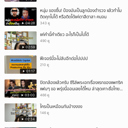
หนุ่ม ของขึ้น! ป๋องมันเป็นลูกน้องตำรวจ แล้วทำไม
ติดคุกไม่ได้ หรือติดได้แค่ตาสีตาสา คนจน
04:28
343 ดู
แค่คำนี้คำเดียว อะไรก็เป็นไปได้
490 ดู
02:59
ฟีเจอร์นี้จะไม่ลับอีกต่อไปปปป
210 ดู
01:17
ปิดกล้องแล้วครับ ซีรีส์พระเอกเรื่องแรกของแพทริค
แฟนๆ ขอ พรุ่งนี้ออนเลยได้ไหม ล่าสุดเคาะชื่อไทย
แล้ว
03:00
466 ดู
ใครเป็นเหมือนกันบ้างงงง
146 ดู
02:34