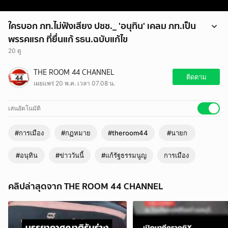
ใครบอก ภท.ไม่ฟังเสียง ปชช._ 'อนุทิน' เคลม ภท.เป็น
พรรคแรก ที่ยื่นแก้ รธน.ฉบับแก้ไข
20 ดู
ใครบอก ภท.ไม่ฟังเสียง ปชช.? 'อนุทิน' เคลม ภท.เป็นพรรคแรก ที่ยื่นแก้
THE ROOM 44 CHANNEL
รธน.ฉบับแก้ไข
ติดตาม
เผยแพร่ 20 พ.ค. เวลา 07.08 น.
#นายก #อนุทิน #แก้รัฐธรรมนูญ #กฏหมาย #ข่าววันนี้ #theroom44
เล่นอัตโนมัติ
#การเมือง
#กฏหมาย
#theroom44
#นายก
#อนุทิน
#ข่าววันนี้
#แก้รัฐธรรมนูญ
การเมือง
คลิปล่าสุดจาก THE ROOM 44 CHANNEL