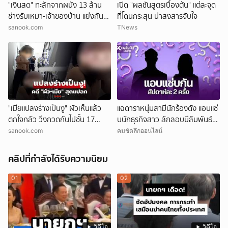
"เงินสด" ทะลักจากผนัง 13 ล้าน
เปิด "ผลชันสูตรเบื้องต้น" แต่ละจุด
ช่างรับเหมา-เจ้าของบ้าน แย่งกัน
ที่โดนกระสุน น่าสงสารจับใจ
วุ่น สุดท้ายศาลตัดสินให้ใคร?!
sanook.com
TNews
"เมียแปลงร่างเป็นงู" ผัวเห็นแล้ว
แฉดาราหนุ่มสามีนักร้องดัง แอบแซ่
ตกใจกลัว วิ่งกวดกันไปชั้น 17
บนักธุรกิจสาว ลักลอบมีสัมพันธ์
ตร.เผยบทสรุปคดีสุดแปลก!
สัปดาห์ละ 2 ครั้ง
sanook.com
คมชัดลึกออนไลน์
คลิปที่กำลังได้รับความนิยม
01
02
วิดีโอ
วิดีโอ