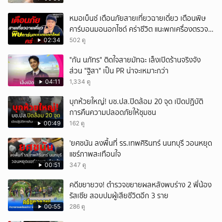
หมอเบ็นซ์ เตือนภัยสายเที่ยวฉายเดี่ยว เตือนพิษ
คาร์บอนมอนอกไซด์ คร่าชีวิต แนะพกเครื่องตรวจ
วัดติดตัว
02:34
502 ดู
"กัน นภัทร" ติดใจสายมัทฉะ เล็งเปิดร้านจริงจัง
ส่วน "ฐิสา" เป็น PR น่าจะเหมาะกว่า
04:11
1,334 ดู
บุกห้วยใหญ่! บช.ปส.ปิดล้อม 20 จุด เปิดปฏิบัติ
การคืนความปลอดภัยให้ชุมชน
00:49
162 ดู
'ยศชนัน ลงพื้นที่ รร.เทพศิรินทร์ นนทบุรี วอนหยุด
แชร์ภาพสะเทือนใจ
00:51
347 ดู
คดีขยายวง! ตำรวจขยายผลหลังพบร่าง 2 พี่น้อง
รัสเซีย สอบปมผู้เสียชีวิตอีก 3 ราย
00:55
286 ดู