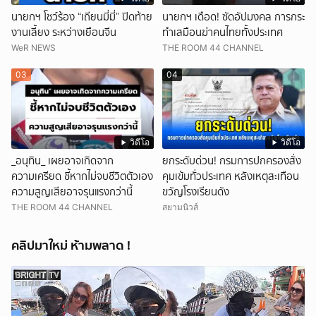
นายกฯ โชว์ร้อง “เถียนมี่มี่” ปิดท้าย
นายกฯ เดือด! ซัดอัปมงคล การกระ
งานเลี้ยง ระหว่างเยือนจีน
ทำเสมือนฆ่าคนไทยทั้งประเทศ
WeR NEWS
THE ROOM 44 CHANNEL
03
04
วิดีโอ
วิดีโอ
_อนุทิน_ เผยอาจเกิดจาก
ยกระดับด่วน! กรมการปกครองสั่ง
ความเครียด ชี้หากไม่จบชีวิตตัวเอง
คุมเข้มทั่วประเทศ หลังเหตุสะเทือน
ความสูญเสียอาจรุนแรงกว่านี้
ขวัญโรงเรียนดัง
THE ROOM 44 CHANNEL
สยามนิวส์
คลิปมาใหม่ ห้ามพลาด !