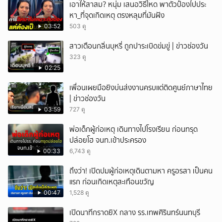
เอาให้สาสม? หนุ่ม เสนอวิธีโหด พาตัวป๋องไปประ
หา_ที่จุดเกิดเหตุ ตรงหลุมที่มันฝัง
03:52
503 ดู
สาวเตือนกลิ่นบุหรี่ ถูกปาระเบิดข่มขู่ | ข่าวช่องวัน
323 ดู
02:25
เพื่อนเผยมือยิงบ่นส่งงานครบแต่ติดศูนย์ภาษาไทย
| ข่าวช่องวัน
03:59
727 ดู
พ่อเด็กผู้ก่อเหตุ เดินทางไปโรงเรียน ก่อนทรุด
ปล่อยโฮ จนท.เข้าประครอง
00:33
6,743 ดู
ถึงว่า! เปิดปมผู้ก่อเหตุเดินตามหา ครูอรสา เป็นคน
แรก ก่อนเกิดเหตุสะเทือนขวัญ
00:47
1,528 ดู
เปิดนาทีกราดยิX กลาง รร.เทพศิรินทร์นนทบุรี