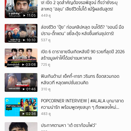
ึ้ง! เปิด 2 จุดสำคัญต้องรอพิสูจน์ ถึงว่ายังระบุ
สาเหตุ “ฮลุน” เสียชีวิตไม่ได้ แม้รู้ผลชันสูตร!
11:05
449 ดู
ส่องชีวิต “ปุ้ย” ก่อนคลิปหลุด จนได้ดี? “จอนนี่ มือ
ปราบ-ตั๊กแตน” ขยี้สะดุ้ง หลังขึ้นแท่นซุปตาร์!
10:10
537 ดู
เปิด 6 ดาราชายจีนเกิดหลังปี 90 รวยที่สุดปี 2026
สร้างมูลค่าให้ได้อย่างมหาศาล
03:08
725 ดู
ฟินเกินต้าน! แจ็คกี้-เกรท วรินทร ช็อตสวมกอด
หลังเวที หลุดแคปชั่นชวนคิด
01:46
310 ดู
POPCORNER INTERVIEW | #ALALA บุกมาสาด
ความน่ารัก พร้อมพูดคุยสนุก ๆ ถึงเพลงใหม่
'ON&OFF'
02:36
483 ดู
ประกาศตามหา “เต้ ดราก้อนไฟว์”