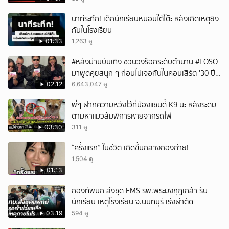
ยกเลิก
นาทีระทึก! เด็กนักเรียนหมอบใต้โต๊ะ หลังเกิดเหตุยิง
กันในโรงเรียน
01:33
1,263 ดู
#หลังม่านบันเทิง ชวนวงร็อกระดับตำนาน #LOSO
มาพูดคุยสนุก ๆ ก่อนไปเจอกันในคอนเสิร์ต '30 ปี
LOSO นานเท่าไรก็รอ'
02:12
6,643,047 ดู
พี่ๆ ฝากความหวังไว้ที่น้องแซนดี้ K9 นะ หลังระดม
ตามหาแมวส้มพิการหายจากรถไฟ
03:30
311 ดู
“ครั้งแรก” ในชีวิต เกิดขึ้นกลางกองถ่าย!
1,504 ดู
01:13
กองทัพบก ส่งชุด EMS รพ.พระมงกุฎเกล้า รับ
นักเรียน เหตุโรงเรียน จ.นนทบุรี เร่งผ่าตัด
03:19
594 ดู