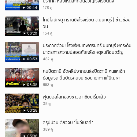
ประเทศ หลังเหตุสะเทือนขวัญโรงเรียนดัง
00:44
178 ดู
ไทม์ไลน์เหตุ กราดยิงโรงเรียน จ.นนทบุรี | ข่าวช่อง
วัน
06:20
154 ดู
ประกาศด่วน! โรงเรียนเทพศิรินทร์ นนทบุรี ยกระดับ
มาตรการความปลอดภัยหลังเหตุสะเทือนขวัญ
00:53
482 ดู
คนปัตตานี อัดคลิปจากขนส่งปัตตานี คนแห่เช็ก
ข้อมูลรถ ยื่นบัตรคนจน ขอนายกฯ แก้ปัญหา
03:35
653 ดู
ฟุตบอลโลกของชาวอาเซียนเริ่มแล้ว
35 ดู
03:28
สรุปม้วนเดียวจบ "โนว์เบลล์"
389 ดู
05:36