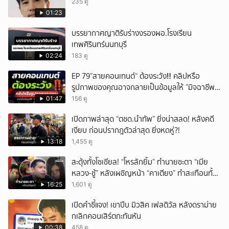
235 ดู
01:23
บรรยากาศญาติรับร่างงรองผอ.โรงเรียน
เทพศิรินทร์นนทบุรี
02:24
183 ดู
EP 79”สายคอนเทนต์“ ต้องระวัง‼️ คลิปหรือ
รูปภาพของคุณอาจกลายเป็นข้อมูลให้ ”มิจฉาชีพ“
นำไปใช้ได้
01:47
156 ดู
เปิดภาพล่าสุด “ตชด.นำทัพ” ยิ่งน่าสลด! หลังคดี
เงียบ ก่อนปรากฎตัวล่าสุด ยิ่งหดหู่?!
13:18
1,455 ดู
สะดุ้งทั้งโซเชียล! “โหรลักยิ้ม” ทำนายชะตา “เมีย
หลวง-ชู้” หลังเผชิญหน้า “คาเตียง” ทำสะเทือนทั้ง
ประเทศ
16:25
1,601 ดู
เปิดคำชี้แจง! เขาปีบ มิวสิค เฟสติวัล หลังดราม่าย
กเลิกคอนเสิร์ตกะทันหัน
00:38
458 ดู