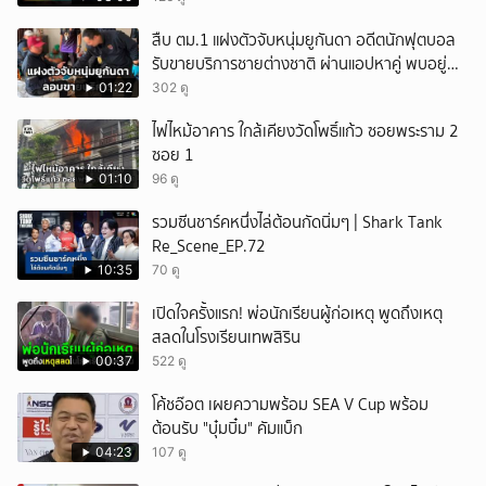
สืบ ตม.1 แฝงตัวจับหนุ่มยูกันดา อดีตนักฟุตบอล
รับขายบริการชายต่างชาติ ผ่านแอปหาคู่ พบอยู่
เกินกำหนดอนุญาต
01:22
302 ดู
ไฟไหม้อาคาร ใกล้เคียงวัดโพธิ์แก้ว ซอยพระราม 2
ซอย 1
01:10
96 ดู
รวมซีนชาร์คหนึ่งไล่ต้อนกัดนิ่มๆ | Shark Tank
Re_Scene_EP.72
10:35
70 ดู
เปิดใจครั้งแรก! พ่อนักเรียนผู้ก่อเหตุ พูดถึงเหตุ
สลดในโรงเรียนเทพสิริน
00:37
522 ดู
โค้ชอ๊อต เผยความพร้อม SEA V Cup พร้อม
ต้อนรับ "บุ๋มบิ๋ม" คัมแบ็ก
04:23
107 ดู