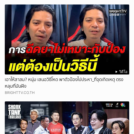
วิดีโอ
เอาให้สาสม? หนุ่ม เสนอวิธีโหด พาตัวป๋องไปประหา_ที่จุดเกิดเหตุ ตรง
หลุมที่มันฝัง
BRIGHTTV.CO.TH