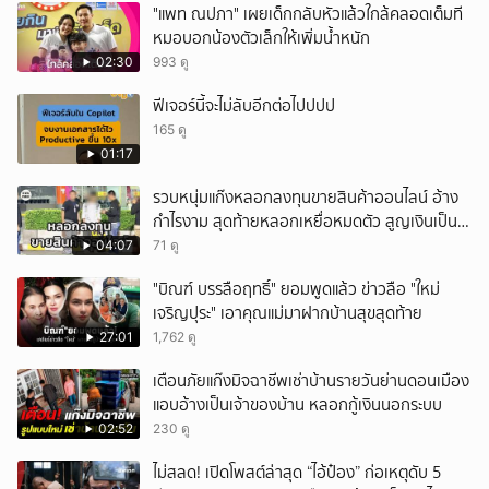
"แพท ณปภา" เผยเด็กกลับหัวแล้วใกล้คลอดเต็มที
หมอบอกน้องตัวเล็กให้เพิ่มน้ำหนัก
02:30
993 ดู
ฟีเจอร์นี้จะไม่ลับอีกต่อไปปปป
165 ดู
01:17
รวบหนุ่มแก๊งหลอกลงทุนขายสินค้าออนไลน์ อ้าง
กำไรงาม สุดท้ายหลอกเหยื่อหมดตัว สูญเงินเป็น
แสนบาท ยังให้การปฏิเสธ
04:07
71 ดู
"บิณฑ์ บรรลือฤทธิ์" ยอมพูดแล้ว ข่าวลือ "ใหม่
เจริญปุระ" เอาคุณแม่มาฝากบ้านสุขสุดท้าย
27:01
1,762 ดู
เตือนภัยแก๊งมิจฉาชีพเช่าบ้านรายวันย่านดอนเมือง
แอบอ้างเป็นเจ้าของบ้าน หลอกกู้เงินนอกระบบ
02:52
230 ดู
ไม่สลด! เปิดโพสต์ล่าสุด “ไอ้ป๋อง” ก่อเหตุดับ 5