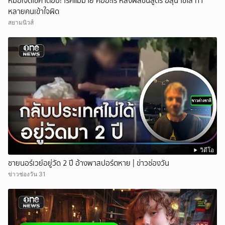
หมอเจดไขคำตอบ! โรคแม่ม่าย คืออะไร หลังผลชันสูตร ฮลุน โซโล่ ทำ
หลายคนเข้าใจผิด
สยามนิวส์
วิดีโอ
ชายนอร์เวย์อยู่วัด 2 ปี อ้างพาสปอร์ตหาย | ข่าวช่องวัน
ข่าวช่องวัน 31