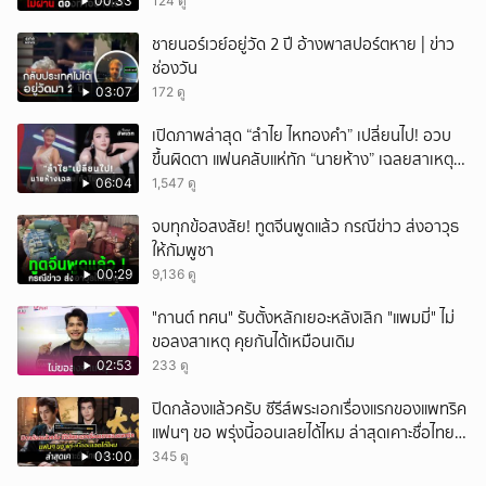
00:33
124 ดู
ชายนอร์เวย์อยู่วัด 2 ปี อ้างพาสปอร์ตหาย | ข่าว
ช่องวัน
03:07
172 ดู
เปิดภาพล่าสุด “ลำไย ไหทองคำ” เปลี่ยนไป! อวบ
ขึ้นผิดตา แฟนคลับแห่ทัก “นายห้าง” เฉลยสาเหตุ
ชัด!
06:04
1,547 ดู
จบทุกข้อสงสัย! ทูตจีนพูดแล้ว กรณีข่าว ส่งอาวุธ
ให้กัมพูชา
00:29
9,136 ดู
"กานต์ ทศน" รับตั้งหลักเยอะหลังเลิก "แพมมี่" ไม่
ขอลงสาเหตุ คุยกันได้เหมือนเดิม
02:53
233 ดู
ปิดกล้องแล้วครับ ซีรีส์พระเอกเรื่องแรกของแพทริค
แฟนๆ ขอ พรุ่งนี้ออนเลยได้ไหม ล่าสุดเคาะชื่อไทย
แล้ว
03:00
345 ดู