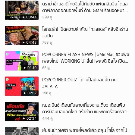
ดราม่าข้ามชาติไทยจีนโต้กันยับ แฟนคลับจีน โดนส
ตาฟลากออกนอกพื้นที่ ด้าน GMM ร่อนจดหมาย
แถลง
03:44
399 ดู
โลกระส่ำ! เปิดความสำคัญ “ทะเลแดง” หลังอิหร่าน
จ่อปิด
04:43
763 ดู
POPCORNER FLASH NEWS | #MicMac ชวนฟัง
เพลงใหม่ 'WORKING U' ลั่น! เพลงดี ฮีลใจ เปิด
ฟังได้ทุกสถานการณ์
01:10
65 ดู
POPCORNER QUIZ | ถามป็อปตอบปั๊บ กับ
#ALALA
02:17
156 ดู
หมอเบ็นซ์ เตือนภัยสายเที่ยวฉายเดี่ยว เตือนพิษ
คาร์บอนมอนอกไซด์ คร่าชีวิต แนะพกเครื่องตรวจ
วัดติดตัว
02:34
444 ดู
ยืนยันข่าวเศร้า พี่ชายโพสต์แล้ว ฮลุน โซโล่ จากไป