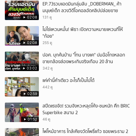
EP.73รวบแอดมินกลุ่มลับ _DOBERMAN_ ค้า
มนุษย์เด็ก ลวงวิดีโอคอลอัดคลิปปล่อยขาย
02:08
131 ดู
ไม่ใช่แหวนหมั้น! พิธา เปิดความหมายแหวนที่ให้
"ก้อย"
02:08
255 ดู
ปอศ. บุกค้นบ้าน "โทน บางแค" ปมฉ้อโกงหลอก
ขายกล้องส่องพระเกินจริงเกือบ 20 ล้าน
03:02
342 ดู
แค่คำนี้คำเดียว อะไรก็เป็นไปได้
442 ดู
02:59
สปีดแรงจัด! รวมจังหวะหลุดโค้ง-ชนหนัก ศึก BRIC
Superbike สนาม 2
01:52
46 ดู
ไฟไหม้อาคาร ใกล้เคียงวัดโพธิ์แก้ว ซอยพระราม 2