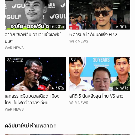
วิดีโอ
วิดีโอ
อาลัย “ซอฟวัน อาแว” แข้งเอฟซี
6 อารมณ์? กับนักแข่ง EP.2
ยะลา
WeR NEWS
WeR NEWS
07
08
วิดีโอ
วิดีโอ
เสกสรร เตรียมดวลเดือด ‘เมือง
สถิติ 5 นัดหลังสุด ไทย VS ลาว
ไทย’ ในไฟต์อำลาสังเวียน
WeR NEWS
WeR NEWS
คลิปมาใหม่ ห้ามพลาด !