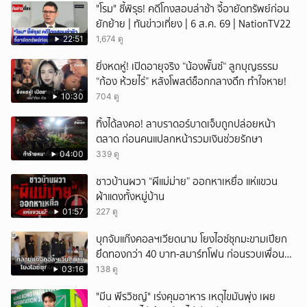
"โรม" ชี้พิรุธ! คดีโกงสอบล่าช้า จี้อายัดทรัพย์ก่อน
ยักย้าย | ทันข่าวเที่ยง | 6 ส.ค. 69 | NationTV22
22:51
1,674 ดู
ยิ่งหดหู่! เปิดอายุจริง “น้องพั๊นซ์“ ลูกบุญธรรม
“ก้อง ห้วยไร่” หลังโพสต์ช็อกกลางดึก ทำใจหาย!
10:30
704 ดู
ทิ้งได้ลงคอ! ลาบราดอร์บาดเจ็บถูกปล่อยหน้า
ตลาด ก่อนคนแปลกหน้ารวมเงินช่วยรักษา
04:00
339 ดู
ชาวบ้านผวา “ผีแม่ม่าย” ออกหาเหยื่อ แห่แขวน
ผ้าแดงทั้งหมู่บ้าน
01:57
227 ดู
บุกจับแก๊งคอลฯเวียดนาม โยงไอซ์ซุกมะขามเปียก
ยึดทองกว่า 40 บาท-สมาร์ทโฟน ก่อนรวบเพื่อน
ร่วมทีมหอบเงิน 1.5 แสนติดสินบนคาโรงพัก
03:16
138 ดู
"มีน พีรวิชญ์" เร่งคุมอาหาร เหตุไขมันพุ่ง เผย