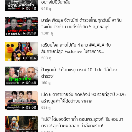
อย่างไม่มีวันกลับ
00:48
648 ดู
มาร์ค พิตบูล จัดหนัก! ตำรวจไทยทุกวันนี้ หากิน
วิ่งเต้น ตั้งด่าน มันถึงได้เกิด 5 ศ_ที่ชลบุรี
05:19
1,081 ดู
เตรียมใจละลายไปกับ 4 สาว #ALALA กับ
สัมภาษณ์สุด Exclusive ในรายการ
#POPCORNER เร็ว ๆ นี้ที่ #LINETODAYPOP
00:14
503 ดู
ป้าพูดแล้ว! ย้อนเหตุการณ์ 10 ปี ปม "ไอ้ป๋อง-
ตำรวจ"
00:48
160 ดู
เปิด 6 ดาราชายจีนเกิดหลังปี 90 รวยที่สุดปี 2026
สร้างมูลค่าให้ได้อย่างมหาศาล
03:08
698 ดู
“แม่ชี” ได้ของดีจากถ้ำ ตอนพระธุดงค์! รีบหอบมา
ตรวจ! สุดท้ายผลออก ทำอึ้งทั้งร้าน!