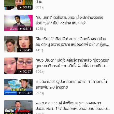
อ่วม
03:12
503 ดู
"กัน นภัทร" ติดใจสายมัทฉะ เล็งเปิดร้านจริงจัง
ส่วน "ฐิสา" เป็น PR น่าจะเหมาะกว่า
04:11
1,265 ดู
ั่"จิน จรินทร์" เดือดจัด! อย่ามาเสือxเรื่องชาวบ้าน
ลั่น ด่าหนู (กวาง รติชา) เหมือนด่าพี่ อย่ามายุ่งกับ
คนของผม จบ!!!
02:49
411 ดู
"หนิง ปณิตา" เปิดใจเคลียร์ดราม่าหลัง "น้องณิริน"
ถูกกระแสวิจารณ์ จากคลิปไลฟ์สดไม่อยากเกิดมา
หน้าเหมือนพ่อ
02:57
302 ดู
ข่าวดีมาแล้ว! รัฐปลดล็อกเกณฑ์รถเก่า คาดคนได้
สิทธิเพิ่ม 2-3 ล้านราย
00:42
287 ดู
พล.ต.อ.สุรเชชษฐ์ จ่อฟ้อง เลขาฯ-รองเลขาฯ
ป.ป.ช. ผิด ม.157 ปมออกหนังสือสับสนเอื้อสอบ