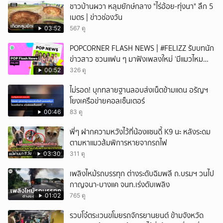
ชาวบ้านผวา หลุมยักษ์กลาง "ไร่อ้อย-ทุ่งนา" ลึก 5
เมตร | ข่าวช่องวัน
03:52
567 ดู
POPCORNER FLASH NEWS | #FELIZZ รับบทนัก
ข่าวสาว ชวนแฟน ๆ มาฟังเพลงใหม่ ‘มีแมวไหม
(Catch Me If You Can)’
00:52
326 ดู
ไม่รอด! บุกทลายฐานลอบส่งเน็ตข้ามแดน อรัญฯ
โยงเครือข่ายคอลเซ็นเตอร์
00:46
83 ดู
พี่ๆ ฝากความหวังไว้ที่น้องแซนดี้ K9 นะ หลังระดม
ตามหาแมวส้มพิการหายจากรถไฟ
03:30
311 ดู
เพลิงไหม้รถบรรทุก ต่างระดับฉิมพลี ถ.บรมฯ วนไป
กาญจนา-บางแค จนท.เร่งดับเพลิง
01:02
765 ดู
รวบโจ๋ตระเวนขโมยรถจักรยานยนต์ ข้ามจังหวัด