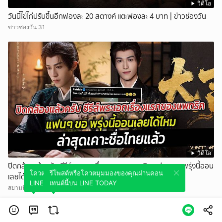
วิดีโอ
วันนี้ไข่ไก่ปรับขึ้นอีกฟองละ 20 สตางค์ แตะฟองละ 4 บาท | ข่าวช่องวัน
ข่าวช่องวัน 31
วิดีโอ
ปิดกล้องแล้วครับ ซีรีส์พระเอกเรื่องแรกของแพทริค แฟนๆ ขอ พรุ่งนี้ออน
โควตมุมมองของคุณผ่านคอนเทนต์นี้บน
รีโพสต์หรือโควตมุมมองของคุณผ่านคอน
เลยได้ไหม ล่าสุดเคาะชื่อไทยแล้ว
LINE TODAY
เทนต์นี้บน LINE TODAY
สยามนิวส์