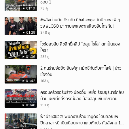
ซอย 1
01:10
73 ดู
#หลังม่านบันเทิง กับ Challenge วันนี้ขอพาพี่ ๆ
วง #LOSO มาทายเพลงจากเสียงอินโทรกัน!
01:29
348 ดู
ไขข้อสงสัย ลิขสิทธิ์คลิป “ฮลุน โซโล่” ตกเป็นของ
ใคร?
01:36
285 ดู
2 คนร้ายจ่อยิง อินฟลูฯ เม็กซิกันดับคาไลฟ์ | ข่าว
ช่องวัน
01:42
163 ดู
ครอบครัวรอรับร่าง น้องอั้ม เหยื่อเรือมยุรีนารีกลับ
บ้าน เผยนึกถึงกรณีของ น้องฮลุนเช่นเดียวกัน
01:46
110 ดู
ฟ้าผ่า60ชีวิต! พนักงานร้านชาบูดัง โดนลอยแพ
ปิดสาขาหนี เงินเดือนหาย แถมหักประกันสังคม 11