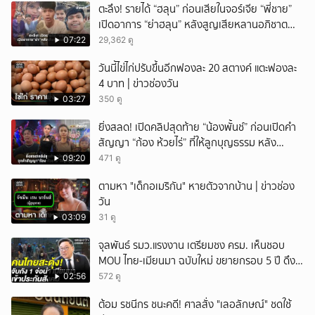
ตะลึง! รายได้ “ฮลุน” ก่อนเสียในจอร์เจีย “พี่ชาย”
เปิดอาการ “ย่าฮลุน” หลังสูญเสียหลานอภิชาต
บุตร!
07:22
29,362 ดู
วันนี้ไข่ไก่ปรับขึ้นอีกฟองละ 20 สตางค์ แตะฟองละ
4 บาท | ข่าวช่องวัน
03:27
350 ดู
ยิ่งสลด! เปิดคลิปสุดท้าย “น้องพั้นช์” ก่อนเปิดคำ
สัญญา “ก้อง ห้วยไร่” ที่ให้ลูกบุญธรรม หลัง
ลาโลก!
09:20
471 ดู
ตามหา "เด็กอเมริกัน" หายตัวจากบ้าน | ข่าวช่อง
วัน
03:09
31 ดู
จุลพันธ์ รมว.แรงงาน เตรียมชง ครม. เห็นชอบ
MOU ไทย-เมียนมา ฉบับใหม่ ขยายกรอบ 5 ปี ดึง
แรงงานเข้าระบบ
02:56
572 ดู
ต้อม รชนีกร ชนะคดี! ศาลสั่ง "เลอลักษณ์" ชดใช้