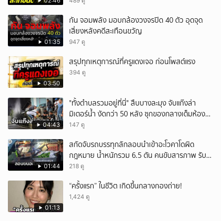
คดีซ้ำซ้อน
02:46
489 ดู
กัน จอมพลัง มอบกล้องวงจรปิด 40 ตัว อุดจุด
เสี่ยงหลังคดีสะเทือนขวัญ
01:35
947 ดู
สรุปทุกเหตุการณ์ที่ครูแดงเจอ ก่อนโพสต์แรง
394 ดู
03:50
"ทั้งตำบลรวมอยู่ที่นี่" สืบบางละมุง จับแก๊งล่า
มิเตอร์น้ำ งัดกว่า 50 หลัง ซุกของกลางเต็มห้อง
สารภาพขายหาเงินซื้อยา จ.ชลบุรี
04:43
147 ดู
สกัดจับรถบรรทุกลักลอบนำเข้าอะโวคาโดผิด
กฎหมาย น้ำหนักรวม 6.5 ตัน คนขับสารภาพ รับ
ค่าจ้างเที่ยวละ 5,000 บาท
01:44
218 ดู
“ครั้งแรก” ในชีวิต เกิดขึ้นกลางกองถ่าย!
1,424 ดู
01:13