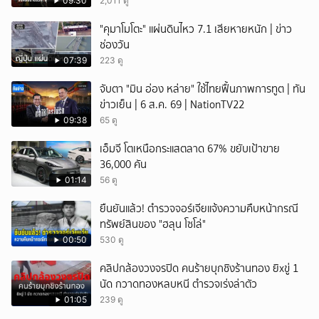
09:30
2,011 ดู
"คุมาโมโตะ" แผ่นดินไหว 7.1 เสียหายหนัก | ข่าว
ช่องวัน
07:39
223 ดู
จับตา "มิน อ่อง หล่าย" ใช้ไทยฟื้นภาพการทูต | ทัน
ข่าวเย็น | 6 ส.ค. 69 | NationTV22
09:38
65 ดู
เอ็มจี โตเหนือกระแสตลาด 67% ขยับเป้าขาย
36,000 คัน
01:14
56 ดู
ยืนยันแล้ว! ตำรวจจอร์เจียแจ้งความคืบหน้ากรณี
ทรัพย์สินของ "ฮลุน โซโล่"
00:50
530 ดู
คลิปกล้องวงจรปิด คนร้ายบุกชิงร้านทอง ยิxขู่ 1
นัด กวาดทองหลบหนี ตำรวจเร่งล่าตัว
01:05
239 ดู