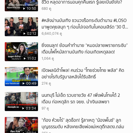
ชีวิต หลุดอาการนอนคุกคืนแรก รู้เลยเป็นยังไง?
10:50
680 ดู
#หลังม่านบันเทิง ชวนวงร็อกระดับตำนาน #LOSO
มาพูดคุยสนุก ๆ ก่อนไปเจอกันในคอนเสิร์ต '30 ปี
LOSO นานเท่าไรก็รอ'
02:12
6,640,074 ดู
ยิ่งขนลุก! ย้อนคำทำนาย “หมอปลายพรายกระซิบ”
เตือนไฟไหม้สถานบันเทิง ก่อนเกิดเหตุสลด!
11:02
1,064 ดู
เปิดผลนิด้าโพล! คนร่วม "ไทยช่วยไทย พลัส" คิด
อย่างไรกับรัฐบาลหลังได้รับสิทธิ์
00:49
274 ดู
นนทบุรี ไม่เข็ด รวบชายวัย 47 เพิ่งพ้นโทษได้ 2
เดือน ก่อเหตุลัก รถ จยย. นำเงินเสพยา
03:34
97 ดู
“ก้อง ห้วยไร่” สุดช็อก! รู้สาเหตุ “น้องพั๊นซ์“ ลูก
บุญธรรมดับ หลังเคยเสียพ่อแม่เหตุตึกสตง.ถล่ม