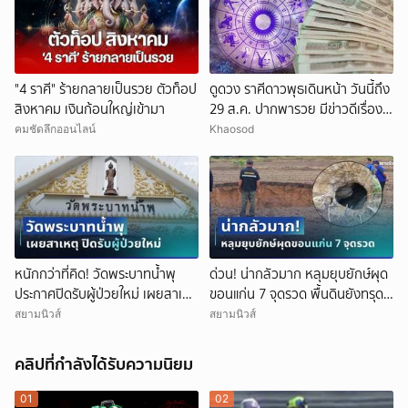
"4 ราศี" ร้ายกลายเป็นรวย ตัวท็อป
ดูดวง ราศีดาวพุธเดินหน้า วันนี้ถึง
สิงหาคม เงินก้อนใหญ่เข้ามา
29 ส.ค. ปากพารวย มีข่าวดีเรื่อง
เงิน-ค้าขาย
คมชัดลึกออนไลน์
Khaosod
หนักกว่าที่คิด! วัดพระบาทน้ำพุ
ด่วน! น่ากลัวมาก หลุมยุบยักษ์ผุด
ประกาศปิดรับผู้ป่วยใหม่ เผยสาเหตุ
ขอนแก่น 7 จุดรวด พื้นดินยังทรุด
สุดสะเทือนใจ
ไม่หยุด ชาวบ้านผวาหนัก
สยามนิวส์
สยามนิวส์
คลิปที่กำลังได้รับความนิยม
01
02