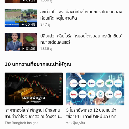
01:29
1,509 ดู
สะเทือนใจ! พลเมืองดีเข้าช่วยคนขับรถไถตกคลอง
ก่อนเกิดเหตุไม่คาดคิด
00:48
347 ดู
ปลิวแล้ว! คลิปไวรัล “หมอนโดเรมอน-กระติกเขียว”
ทนายเตือนคนแชร์
01:09
1,839 ดู
10 บทความที่อยากแนะนำให้คุณ
‘ราคาทองโลก’ พักฐาน! นักลงทุน
5 โบรกอัพเกรด 12 บจ. แนะนำ
ขายทำกำไร จับตาตัวเลขจ้างงาน
“ซื้อ” PTT เคาะเป้าใหม่ 45 บาท
สหรัฐ
The Bangkok Insight
ข่าวหุ้นธุรกิจ