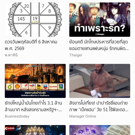
ดวงวันพฤหัสบดีที่ 6 สิงหาคม
ย้อนคดี นักโทษประหารที่สวยที่สุด
พ.ศ. 2569
ยอมตายแทนแฟนหนุ่ม รักคนผิด
ชีวิตดิ่งเหว
พ.พาทินี
Thaiger
ยักษ์ใหญ่น้ำมันโกยกำไร 3.1 ล้าน
สังขารไม่เที่ยง! ปาปารัซซี่แอบถ่าย
ล้านบาท หลังสงครามสหรัฐฯ–
ภาพ “เบ็คแฮม” วัย 51 ไร้ฟิลเตอร์
อิหร่านดันราคาพลังงานพุ่ง
เผยให้เห็นผมบาง-ศีรษะล้าน
Businesstoday
Manager Online