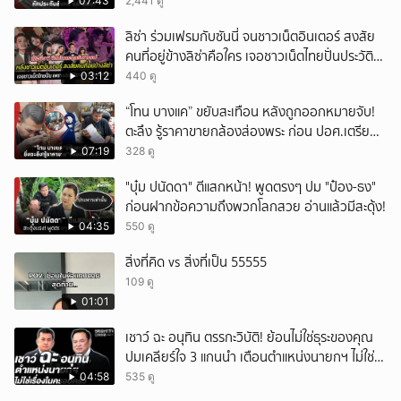
เดือนแต่ไม่ส่ง?
07:43
2,441 ดู
ยกเลิก
ลิซ่า ร่วมเฟรมกับซันนี่ จนชาวเน็ตอินเตอร์ สงสัย
คนที่อยู่ข้างลิซ่าคือใคร เจอชาวเน็ตไทยปั่นประวัติ
ชายคนนี้ไม่ธรรมดา
03:12
440 ดู
“โทน บางแค” ขยับสะเทือน หลังถูกออกหมายจับ!
ตะลึง รู้ราคาขายกล้องส่องพระ ก่อน ปอศ.เตรียม
บุกรวบ?
07:19
328 ดู
"บุ๋ม ปนัดดา" ตีแสกหน้า! พูดตรงๆ ปม "ป๋อง-ธง"
ก่อนฝากข้อความถึงพวกโลกสวย อ่านแล้วมีสะดุ้ง!
04:35
550 ดู
สิ่งที่คิด vs สิ่งที่เป็น 55555
109 ดู
01:01
เชาว์ ฉะ อนุทิน ตรรกะวิบัติ! ย้อนไม่ใช่ธุระของคุณ
ปมเคลียร์ใจ 3 แกนนำ เตือนตำแหน่งนายกฯ ไม่ใช่
เรื่องในครอบครัว
04:58
535 ดู