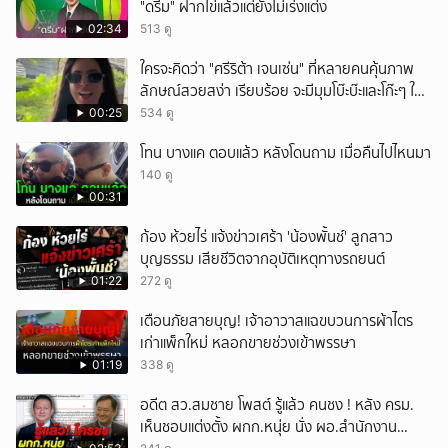
"ดรีม" ฝากไข่แล้วแต่ยังไม่เร่งแต่ง
02:34
513 ดู
ใครจะคิดว่า "ศรีริต้า เจนเซ่น" ที่หลายคนคุ้นภาพ
ลักษณ์สวยสง่า เรียบร้อย จะมีมุมโบ๊ะบ๊ะและโก๊ะๆ ให้
ได้อมยิ้มเหมือนกัน งานนี้ทำเอาแฟนๆ ทั้งเอ็นดูทั้ง
00:25
534 ดู
หัวเราะ
โทน บางแค ตอบแล้ว หลังโดนถาม เมื่อคืนไปไหนมา
140 ดู
00:31
ก้อง ห้วยไร่ แจ้งข่าวเศร้า 'น้องพั้นช์' ลูกสาว
บุญธรรม เสียชีวิตจากอุบัติเหตุทางรถยนต์
01:22
272 ดู
เตือนภัยสายบุญ! เจ้าอาวาสแฉขบวนการผ้าไตร
เก่าแพ็กใหม่ หลอกขายช่วงเข้าพรรษา
01:19
338 ดู
อดีต สว.สมชาย โพสต์ รู้แล้ว คนชง ! หลัง ครม.
เห็นชอบแต่งตั้ง ผกก.หนุ่ย นั่ง ผอ.สำนักงาน