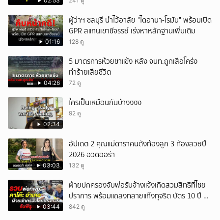
ป.ย.ป.
02:53
241 ดู
ผู้ว่าฯ ชลบุรี นำไว้อาลัย "ไดอานา-โรมัน" พร้อมเปิด
GPR สแกนเขาชีจรรย์ เร่งหาหลักฐานเพิ่มเติม
01:16
128 ดู
5 มาตรการห้วยขาแข้ง หลัง จนท.ถูกเสือโคร่ง
ทำร้ายเสียชีวิต
04:26
72 ดู
ใครเป็นเหมือนกันบ้างงงง
92 ดู
02:34
อัปเดต 2 คุณแม่ดาราคนดังท้องลูก 3 ท้องสวยปี
2026 อวดออร่า
03:03
132 ดู
ฝ่ายปกครองจับพ่อรับจ้างแจ้งเกิดสวมสิทธิที่ไชย
ปราการ พร้อมแถลงทลายแก๊งทุจริต บัตร 10 ปี ที่
แม่สอด
03:44
842 ดู