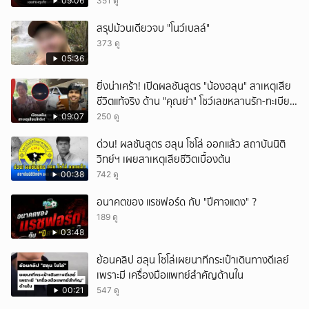
09:06
351 ดู
สรุปม้วนเดียวจบ "โนว์เบลล์"
373 ดู
05:36
ยิ่งน่าเศร้า! เปิดผลชันสูตร "น้องฮลุน" สาเหตุเสีย
ชีวิตแท้จริง ด้าน "คุณย่า" โชว์เลขหลานรัก-ทะเบียน
รถเคลื่อนร่าง!
09:07
250 ดู
ด่วน! ผลชันสูตร ฮลุน โซโล่ ออกแล้ว สถาบันนิติ
วิทย์ฯ เผยสาเหตุเสียชีวิตเบื้องต้น
00:38
742 ดู
อนาคตของ แรชฟอร์ด กับ "ปีศาจแดง" ?
189 ดู
03:48
ย้อนคลิป ฮลุน โซโล่เผยนาทีกระเป๋าเดินทางดีเลย์
เพราะมี เครื่องมือแพทย์สำคัญด้านใน
00:21
547 ดู