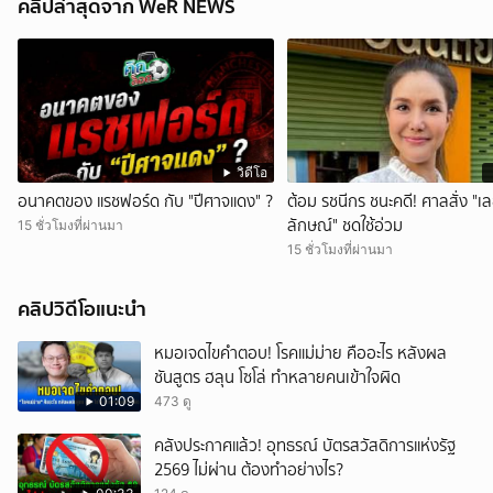
คลิปล่าสุดจาก WeR NEWS
วิดีโอ
อนาคตของ แรชฟอร์ด กับ "ปีศาจแดง" ?
ต้อม รชนีกร ชนะคดี! ศาลสั่ง "เ
ลักษณ์" ชดใช้อ่วม
15 ชั่วโมงที่ผ่านมา
15 ชั่วโมงที่ผ่านมา
คลิปวิดีโอแนะนำ
หมอเจดไขคำตอบ! โรคแม่ม่าย คืออะไร หลังผล
ชันสูตร ฮลุน โซโล่ ทำหลายคนเข้าใจผิด
01:09
473 ดู
คลังประกาศแล้ว! อุทธรณ์ บัตรสวัสดิการแห่งรัฐ
2569 ไม่ผ่าน ต้องทำอย่างไร?