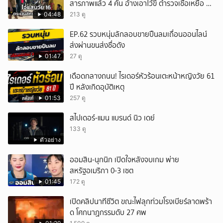
สารภาพแล้ว 4 คัน อ้างเอาไว้ขี่ ตำรวจเชื่อเหยื่อ มี
มากกว่านี้ จ.ชลบุรี
04:48
213 ดู
EP.62 รวบหนุ่มลักลอบขายปืนลมเถื่อนออนไลน์
ส่งผ่านขนส่งชื่อดัง
01:47
27 ดู
เดือดกลางถนน! ไรเดอร์หัวร้อนเตะหน้าหญิงวัย 61
ปี หลังเกิดอุบัติเหตุ
01:53
257 ดู
สไปเดอร์-แมน แบรนด์ นิว เดย์
133 ดู
ตัวอย่าง
ออมสิน-นุกนิก เปิดใจหลังจบเกม พ่าย
สหรัฐอเมริกา 0-3 เซต
01:45
172 ดู
เปิดคลิปนาทีชีวิต ขณะไฟลุกท่วมโรงเบียร์ลาดพร้า
ด โศกนาฏกรรมดับ 27 ศพ