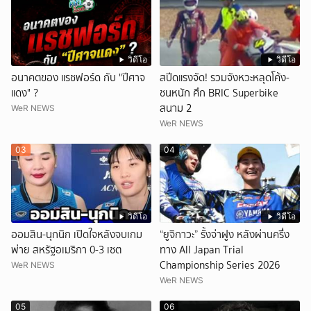
วิดีโอ
วิดีโอ
อนาคตของ แรชฟอร์ด กับ "ปีศาจ
สปีดแรงจัด! รวมจังหวะหลุดโค้ง-
แดง" ?
ชนหนัก ศึก BRIC Superbike
สนาม 2
WeR NEWS
WeR NEWS
03
04
วิดีโอ
วิดีโอ
ออมสิน-นุกนิก เปิดใจหลังจบเกม
“ยูจิกาวะ” รั้งจ่าฝูง หลังผ่านครึ่ง
พ่าย สหรัฐอเมริกา 0-3 เซต
ทาง All Japan Trial
Championship Series 2026
WeR NEWS
WeR NEWS
05
06