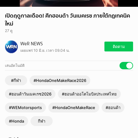
เปิดฤดูกาลเดือด! ศึกฮอนด้า วันเมคเรซ ภายใต้กฎเทคนิค
ใหม่
27 ดู
WeR NEWS
ติดตาม
เผยแพร่ 10 มิ.ย. เวลา 09.04 น.
เล่นอัตโนมัติ
#กีฬา
#HondaOneMakeRace2026
#ฮอนด้าวันเมคเรซ2026
#ฮอนด้าออโตโมบิลประเทศไทย
#WEMotorsports
#HondaOneMakeRace
#ฮอนด้า
#Honda
กีฬา