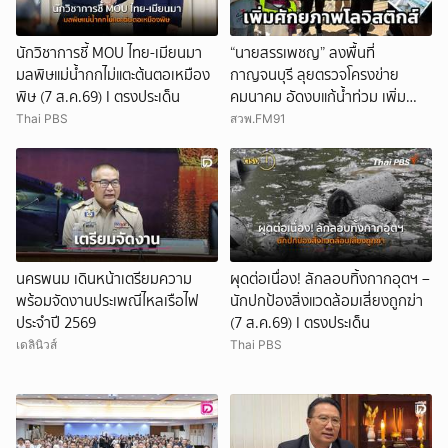
นักวิชาการชี้ MOU ไทย-เมียนมา
“นายสรรเพชญ” ลงพื้นที่
มลพิษแม่น้ำกกไม่แตะต้นตอเหมือง
กาญจนบุรี ลุยตรวจโครงข่าย
พิษ (7 ส.ค.69) I ตรงประเด็น
คมนาคม อัดงบแก้น้ำท่วม เพิ่ม
ศักยภาพโลจิสติกส์ สร้างโอกาส
Thai PBS
สวพ.FM91
ทางเศรษฐกิจ
นครพนม เดินหน้าเตรียมความ
ผุดต่อเนื่อง! ลักลอบทิ้งกากอุตฯ –
พร้อมจัดงานประเพณีไหลเรือไฟ
นักปกป้องสิ่งแวดล้อมเสี่ยงถูกฆ่า
ประจำปี 2569
(7 ส.ค.69) I ตรงประเด็น
เดลินิวส์
Thai PBS