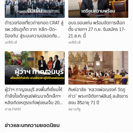
ตำรวจท่องเที่ยวถ่ายทอด CRAT สู่
อบจ.ขอนแก่น พร้อมจัดการเลือก
รพ.วชิระภูเก็ต จาก ‘หลีก–ปิด–
ตั้ง นายกฯ 27 ก.ย. รับสมัคร 17-
ป้องกัน’ สู่ระบบความปลอดภัย
21 ส.ค. นี้
ก่อน–ระหว่าง–หลังเกิดเหตุ
เดลินิวส์
เดลินิวส์
ผู้ว่าฯ กาญจนบุรี ลงพื้นที่เยี่ยมให้
ศิษย์อาลัย “หลวงพ่อณรงค์ วัดภู
กำลังใจเด็กศูนย์พัฒนาเด็กเล็กฯ
ค่าว” พระเกจิดังกาฬสินธุ์ ละสังขาร
หลังเกิดเหตุรถเก๋งพุ่งชนเจ็บ 20
สงบ สิริอายุ 71 ปี
ราย
สวพ.FM91
สยามรัฐ
ข่าวและบทความยอดนิยม