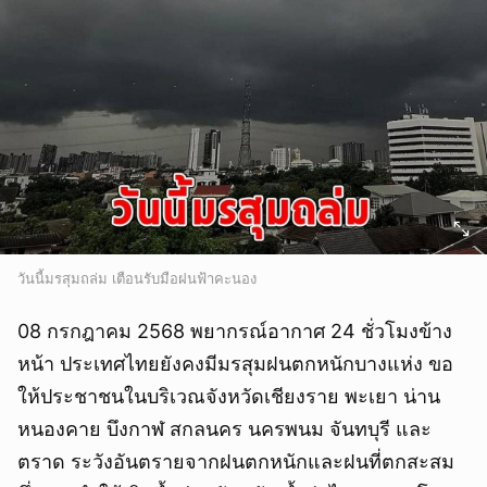
วันนี้มรสุมถล่ม เตือนรับมือฝนฟ้าคะนอง
08 กรกฎาคม 2568 พยากรณ์อากาศ 24 ชั่วโมงข้าง
หน้า ประเทศไทยยังคงมีมรสุมฝนตกหนักบางแห่ง ขอ
ให้ประชาชนในบริเวณจังหวัดเชียงราย พะเยา น่าน
หนองคาย บึงกาฬ สกลนคร นครพนม จันทบุรี และ
ตราด ระวังอันตรายจากฝนตกหนักและฝนที่ตกสะสม