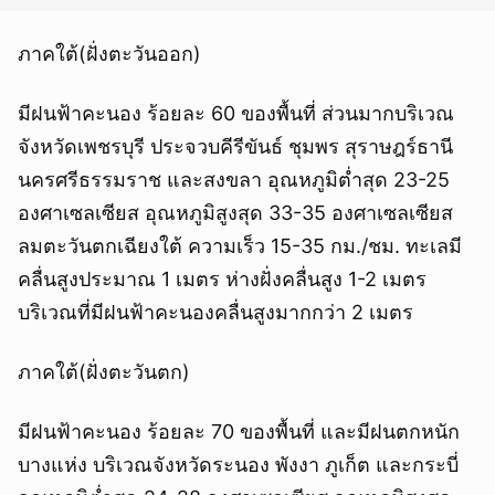
ภาคใต้(ฝั่งตะวันออก)
มีฝนฟ้าคะนอง ร้อยละ 60 ของพื้นที่ ส่วนมากบริเวณ
จังหวัดเพชรบุรี ประจวบคีรีขันธ์ ชุมพร สุราษฎร์ธานี
นครศรีธรรมราช และสงขลา อุณหภูมิต่ำสุด 23-25
องศาเซลเซียส อุณหภูมิสูงสุด 33-35 องศาเซลเซียส
ลมตะวันตกเฉียงใต้ ความเร็ว 15-35 กม./ชม. ทะเลมี
คลื่นสูงประมาณ 1 เมตร ห่างฝั่งคลื่นสูง 1-2 เมตร
บริเวณที่มีฝนฟ้าคะนองคลื่นสูงมากกว่า 2 เมตร
ภาคใต้(ฝั่งตะวันตก)
มีฝนฟ้าคะนอง ร้อยละ 70 ของพื้นที่ และมีฝนตกหนัก
บางแห่ง บริเวณจังหวัดระนอง พังงา ภูเก็ต และกระบี่