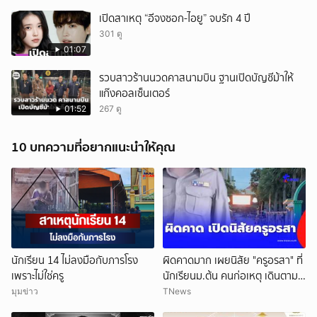
เปิดสาเหตุ “อีจงซอก-ไอยู” จบรัก 4 ปี
301 ดู
01:07
รวบสาวร้านนวดคาสนามบิน ฐานเปิดบัญชีม้าให้
แก๊งคอลเซ็นเตอร์
01:52
267 ดู
10 บทความที่อยากแนะนำให้คุณ
นักเรียน 14 ไม่ลงมือกับภารโรง
ผิดคาดมาก เผยนิสัย "ครูอรสา" ที่
เพราะไม่ใช่ครู
นักเรียนม.ต้น คนก่อเหตุ เดินตาม
หา
มุมข่าว
TNews