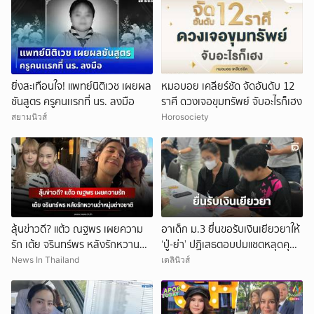
ยิ่งสะเทือนใจ! แพทย์นิติเวช เผยผล
หมอบอย เคลียร์ชัด จัดอันดับ 12
ชันสูตร ครูคนเเรกที่ นร. ลงมือ
ราศี ดวงเจอขุมทรัพย์ จับอะไรก็เฮง
สยามนิวส์
Horosociety
ลุ้นข่าวดี? แต้ว ณฐพร เผยความ
อาเด็ก ม.3 ยื่นขอรับเงินเยียวยาให้
รัก เต้ย จรินทร์พร หลังรักหวานฉ่ำ
‘ปู่-ย่า’ ปฏิเสธตอบปมแชตหลุดคุย
หนุ่มต่างชาติ
แม่ ‘ถูกกลั่นแกล้ง’
News In Thailand
เดลินิวส์