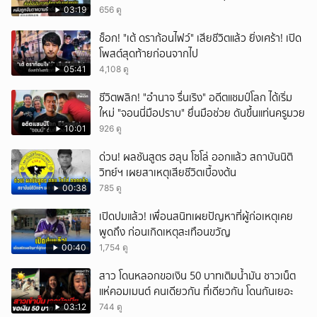
03:19
656 ดู
ช็อก! "เต้ ดราก้อนไฟว์" เสียชีวิตแล้ว ยิ่งเศร้า! เปิด
โพสต์สุดท้ายก่อนจากไป
05:41
4,108 ดู
ชีวิตพลิก! "อำนาจ รื่นเริง" อดีตแชมป์โลก ได้เริ่ม
ใหม่ "จอนนี่มือปราบ" ยื่นมือช่วย ดันขึ้นแท่นครูมวย
10:01
926 ดู
ด่วน! ผลชันสูตร ฮลุน โซโล่ ออกแล้ว สถาบันนิติ
วิทย์ฯ เผยสาเหตุเสียชีวิตเบื้องต้น
00:38
785 ดู
เปิดปมแล้ว! เพื่อนสนิทเผยปัญหาที่ผู้ก่อเหตุเคย
พูดถึง ก่อนเกิดเหตุสะเทือนขวัญ
00:40
1,754 ดู
สาว โดนหลอกขอเงิน 50 บาทเติมน้ำมัน ชาวเน็ต
แห่คอมเมนต์ คนเดียวกัน ที่เดียวกัน โดนกันเยอะ
03:12
744 ดู