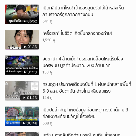
เปิดคลิปนาทีโหด! เจ้าของสุนัขรับไม่ได้ หลังเห็น
ลาบราดอร์ถูกลากกลางถนน
05:52
541 ดู
“ครั้งแรก” ในชีวิต เกิดขึ้นกลางกองถ่าย!
1,520 ดู
01:13
จับยาบ้า 4 ล้านเม็ด! นรข.สกัดล็อตใหญ่ริมโขง
นครพนม มูลค่าประมาณ 200 ล้านบาท
01:13
158 ดู
กรมอุตุฯ ประกาศเตือนฉบับที่ 1 ฝนหนักหลายพื้นที่
6-9 ส.ค. อันดามัน-อ่าวไทยคลื่นลมแรง
01:43
144 ดู
เปิดปมสำคัญ! เผยข้อมูลก่อนเหตุการณ์ เด็ก ม.3
ก่อเหตุสะเทือนขวัญในโรงเรียน
00:46
568 ดู
เรวัช มองกลับอีกด้าน กรณี อนุทิน สั่งควบคุ