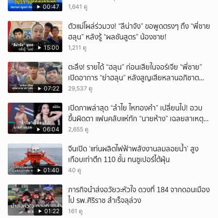
00:47
1,641 ดู
ตัวแม่โผล่ร่วมวง! “ลีน่าจัง” ขอพูดตรงๆ ถึง “พี่ชาย
ฮลุน” หลังรู้ “ผลชันสูตร” น้องชาย!
15:00
1,211 ดู
ตะลึง! รายได้ “ฮลุน” ก่อนเสียในจอร์เจีย “พี่ชาย”
เปิดอาการ “ย่าฮลุน” หลังสูญเสียหลานอภิชาต
บุตร!
07:22
29,537 ดู
เปิดภาพล่าสุด “ลำไย ไหทองคำ” เปลี่ยนไป! อวบ
ขึ้นผิดตา แฟนคลับแห่ทัก “นายห้าง” เฉลยสาเหตุ
ชัด!
06:04
2,655 ดู
จีนเปิด ‘แท่นผลิตไฟฟ้าพลังงานลมลอยน้ำ’ สูง
เกือบเท่าตึก 110 ชั้น ทนซูเปอร์ไต้ฝุ่น
01:40
40 ดู
ภารกิจนำส่งอวัยวะหัวใจ ดวงที่ 184 จากดอนเมือง
ไป รพ.ศิริราช สำเร็จลุล่วง
01:22
161 ดู