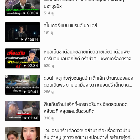
มอาวุธปืx
00:34
514 ดู
สไปเดอร์-แมน แบรนด์ นิว เดย์
191 ดู
ตัวอย่าง
หมอเบ็นซ์ เตือนภัยสายเที่ยวฉายเดี่ยว เตือนพิษ
คาร์บอนมอนอกไซด์ คร่าชีวิต แนะพกเครื่องตรวจ
วัดติดตัว
02:34
520 ดู
ด่วน! เหตุเก๋งพุ่งชนศูนย์ฯ เด็กเล็ก บ้านหนองสอง
ตอนเนินพระงาม อ.เมือง จ.กาญจนบุรี เด็กบาด
เจ็บ 13 ราย
00:41
256 ดู
ฟินเกินต้าน! แจ็คกี้-เกรท วรินทร ช็อตสวมกอด
หลังเวที หลุดแคปชั่นชวนคิด
01:46
318 ดู
ั่"จิน จรินทร์" เดือดจัด! อย่ามาเสือxเรื่องชาวบ้าน
ลั่น ด่าหนู (กวาง รติชา) เหมือนด่าพี่ อย่ามายุ่งกับ