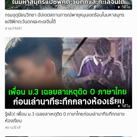
วิดีโอ
กรมอุตุนิยมวิทยา อัปเดตสถานการณ์พายุหมุนเขตร้อนในมหาสมุทร
แปซิฟิกตะวันตกและทะเลจีนใต้
สวพ.FM91
วิดีโอ
รู้แล้ว! เพื่อน ม.3 เฉลยสาเหตุติด 0 ภาษาไทยก่อนเล่านาทีระทึกกลาง
ห้องเรียน
สยามนิวส์