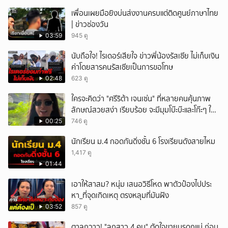
เพื่อนเผยมือยิงบ่นส่งงานครบแต่ติดศูนย์ภาษาไทย
| ข่าวช่องวัน
03:59
945 ดู
นับถือใจ! ไรเดอร์เสียใจ ข่าวพี่น้องรัสเซีย ไม่เก็บเงิน
ค่าโดยสารคนรัสเซียเป็นการขอโทษ
02:48
623 ดู
ใครจะคิดว่า "ศรีริต้า เจนเซ่น" ที่หลายคนคุ้นภาพ
ลักษณ์สวยสง่า เรียบร้อย จะมีมุมโบ๊ะบ๊ะและโก๊ะๆ ให้
ได้อมยิ้มเหมือนกัน งานนี้ทำเอาแฟนๆ ทั้งเอ็นดูทั้ง
00:25
746 ดู
หัวเราะ
นักเรียน ม.4 กอดกันดิ่งชั้น 6 โรงเรียนดังสายไหม
1,417 ดู
01:44
เอาให้สาสม? หนุ่ม เสนอวิธีโหด พาตัวป๋องไปประ
หา_ที่จุดเกิดเหตุ ตรงหลุมที่มันฝัง
03:52
857 ดู
ตาลุกวาว! "ลูกสาว 4 คน" ตัดใจขายมรดกแม่ ก่อน