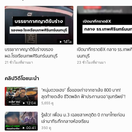
วิดีโอ
บรรยากาศญาติรับร่างงรอง
เปิดนาทีกราดยิX กลาง รร.เทพศิ
ผอ.โรงเรียนเทพศิรินทร์นนทบุรี
นนทบุรี
21 ชั่วโมงที่ผ่านมา
23 ชั่วโมงที่ผ่านมา
คลิปวิดีโอแนะนำ
“หนุ่มดวงเฮง” ซื้อของเก่าจากซาเล้ง 800 บาท!
สุดท้ายตะลึง ชีวิตพลิก ฟ้าประทานเจอ“ขุมทรัพย์”!
12:04
5,655 ดู
รู้แล้ว! เพื่อน ม.3 เฉลยสาเหตุติด 0 ภาษาไทยก่อน
เล่านาทีระทึกกลางห้องเรียน
00:41
350 ดู