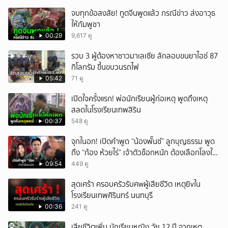
จบทุกข้อสงสัย! ทูตจีนพูดแล้ว กรณีข่าว ส่งอาวุธ
ให้กัมพูชา
00:29
9,617 ดู
รวบ 3 ผู้ต้องหาชาวมาเลเซีย ลักลอบขนยาไอซ์ 87
กิโลกรัม ขึ้นขบวนรถไฟ
05:42
71 ดู
เปิดใจครั้งแรก! พ่อนักเรียนผู้ก่อเหตุ พูดถึงเหตุ
สลดในโรงเรียนเทพสิริน
00:37
548 ดู
จุกในอก! เปิดคำพูด “น้องพั๊นซ์” ลูกบุญธรรม พูด
ถึง “ก้อง ห้วยไร่” เจ้าตัวช็อกหนัก ต้องเลือกโลงให้
ลูก!
09:54
449 ดู
สุดเศร้า ครอบครัวรับศwผู้เสียชีวิต เหตุยิvใน
โรงเรียนเทพศิรินทร์ นนทบุรี
00:36
241 ดู
เสียชีวิตเพิ่ม นักเรียนหญิง วัย 12 ปี จากเหตุ