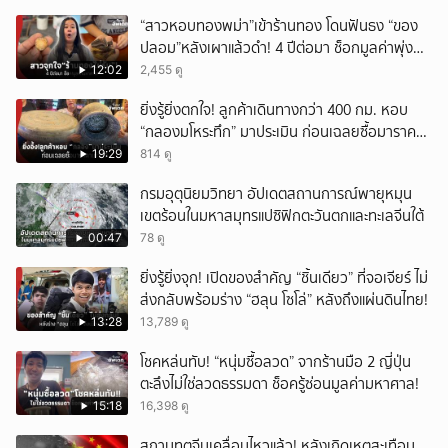
“สาวหอบทองพม่า”เข้าร้านทอง โดนฟันธง “ของ
ปลอม”หลังเผาแล้วดำ! 4 ปีต่อมา ช็อกมูลค่าพุ่ง
มหาศาล!
12:02
2,455 ดู
ยิ่งรู้ยิ่งตกใจ! ลูกค้าเดินทางกว่า 400 กม. หอบ
“กลองมโหระทึก” มาประเมิน ก่อนเฉลยซื้อมาราคา
เท่าไหร่?
19:29
814 ดู
กรมอุตุนิยมวิทยา อัปเดตสถานการณ์พายุหมุน
เขตร้อนในมหาสมุทรแปซิฟิกตะวันตกและทะเลจีนใต้
00:47
78 ดู
ยิ่งรู้ยิ่งจุก! เปิดของสำคัญ “ชิ้นเดียว” ที่จอเจียร์ ไม่
ส่งกลับพร้อมร่าง “ฮลุน โซโล่” หลังถึงแผ่นดินไทย!
13:28
13,789 ดู
โชคหล่นทับ! “หนุ่มซื้อลวด” จากร้านมือ 2 ญี่ปุ่น
ตะลึงไม่ใช่ลวดธรรมดา ช็อครู้ซ่อนมูลค่ามหาศาล!
15:18
16,398 ดู
สถานทูตจีนเคลื่อนไหวแล้ว! หลังเกิดเหตุสะเทือน