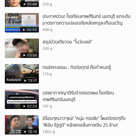
01:46
226 ดู
ประกาศด่วน! โรงเรียนเทพศิรินทร์ นนทบุรี ยกระดับ
มาตรการความปลอดภัยหลังเหตุสะเทือนขวัญ
00:53
496 ดู
สรุปม้วนเดียวจบ "โนว์เบลล์"
395 ดู
05:36
ทอล์คกะธรรม : กิจต่อทุกข์ คือกำหนดรู้
179 ดู
13:17
บรรยากาศญาติรับร่างงรองผอ.โรงเรียน
เทพศิรินทร์นนทบุรี
02:24
197 ดู
มีร้อนๆหนาวๆแน่! "หนุ่ม กรรชัย" โพสต์ตรงๆถึง
"ฟิล์ม รัฐภูมิ" หลังแจงเส้นทางเงิน 25 ล้าน!
10:16
1,853 ดู