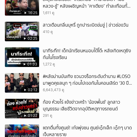
หลวง-ชู้” หลังเผชิญหน้า “คาเตียง” ทำสะเทือนทั้ง
ยกเลิก
ประเทศ
16:25
1,611 ดู
สาวเตือนกลิ่นบุหรี่ ถูกปาระเบิดข่มขู่ | ข่าวช่องวัน
410 ดู
02:25
นาทีระทึก! เด็กนักเรียนหมอบใต้โต๊ะ หลังเกิดเหตุยิง
กันในโรงเรียน
01:33
1,272 ดู
#หลังม่านบันเทิง ชวนวงร็อกระดับตำนาน #LOSO
มาพูดคุยสนุก ๆ ก่อนไปเจอกันในคอนเสิร์ต '30 ปี
LOSO นานเท่าไรก็รอ'
02:12
6,643,473 ดู
ก้อง ห้วยไร่ แจ้งข่าวเศร้า 'น้องพั้นช์' ลูกสาว
บุญธรรม เสียชีวิตจากอุบัติเหตุทางรถยนต์
01:22
291 ดู
แตกตื่นทั้งศูนย์! เก๋งพุ่งชน ศูนย์เ๑็กเล็ก เ๑็กๆ บาด
เจ็บหลายราย