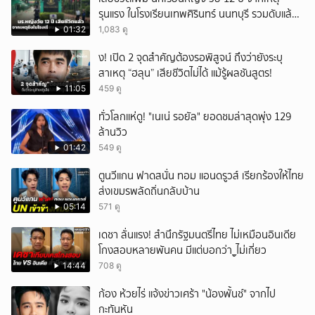
รุนแรง ในโรงเรียนเทพศิรินทร์ นนทบุรี รวมดับแล้ว
9 ราย
01:32
1,083 ดู
ึ้ง! เปิด 2 จุดสำคัญต้องรอพิสูจน์ ถึงว่ายังระบุ
สาเหตุ “ฮลุน” เสียชีวิตไม่ได้ แม้รู้ผลชันสูตร!
11:05
459 ดู
ทั่วโลกแห่ดู! "เนเน่ รอยัล" ยอดชมล่าสุดพุ่ง 129
ล้านวิว
01:42
549 ดู
ตูนวีแกน ฟาดสนั่น ทอม แอนดรูวส์ เรียกร้องให้ไทย
ส่งเขมรพลัดถิ่นกลับบ้าน
05:14
571 ดู
เดชา ลั่นแรง! สำนึกรัฐมนตรีไทย ไม่เหมือนอินเดีย
โกงสอบหลายพันคน มีแต่บอกว่า_ูไม่เกี่ยว
14:44
708 ดู
ก้อง ห้วยไร่ แจ้งข่าวเศร้า "น้องพั้นช์" จากไป
กะทันหัน