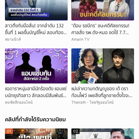
สาวถึงกับมือสั่น! จากลำดับ 132
“ต้อม รชนีกร” ชนะคดีศัลยกรรม!
ขึ้นที่ 1 ผลขึ้นบัญชีใหม่ สอบท้อง
ศาลสั่ง รพ.ดัง-หมอ ชดใช้ 7.7
ถิ่น
ล้าน
สยามนิวส์
Amarin TV
แฉดาราหนุ่มสามีนักร้องดัง แอบแซ่
แม่เล่าความกตัญญูของ เต้ ดรา
บนักธุรกิจสาว ลักลอบมีสัมพันธ์
ก้อนไฟว์ เผยสิ่งที่ลูกชายตั้งใจจะทำ
สัปดาห์ละ 2 ครั้ง
แต่ต้องมาจากไปก่อน
คมชัดลึกออนไลน์
Thairath - ไทยรัฐออนไลน์
คลิปที่กำลังได้รับความนิยม
01
02