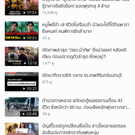
รู้ราคาจริงยิ่งช็อก! ยอดพุ่งทะลุ 4 ล้าน!
17:33
13,096 ดู
หมูโพธิ์ดำ เล่าชีวิตในเรือนจำ ป่วยอะไรก็ได้กินพารา
ยิ่งคนแก่ คนพิการยิ่งลำบาก
10:23
45 ดู
เปิดภาพล่าสุด “ตชด.นำทัพ” ยิ่งน่าสลด! หลังคดี
เงียบ ก่อนปรากฎตัวล่าสุด ยิ่งหดหู่?!
13:18
1,471 ดู
เปิดนาทีกราดยิX กลาง รร.เทพศิรินทร์นนทบุรี
875 ดู
00:22
ตำรวจทางหลวง สกัดรถตู้ขนแรงงานเถื่อน 43
ชีวิต ซิ่งหนีกว่า 60 กม. ก่อนเสียหลักพุ่งเกาะกลาง
ถนน
03:46
38 ดู
บัญชีโจวเย่ถูกเปลี่ยนชื่อเป็น สาวโสดสายสตรอง
ส่อลือประกาศเลิกรากับแฟนหนุ่ม