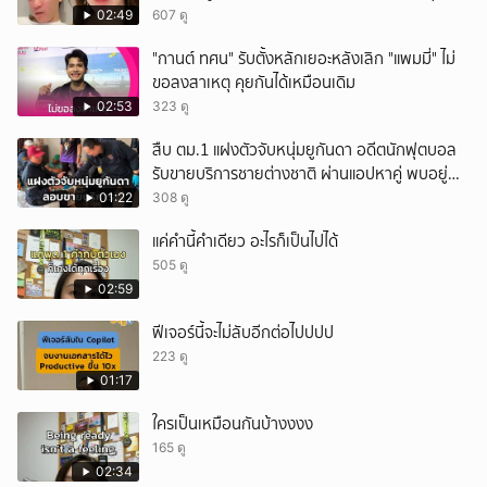
คนของผม จบ!!!
02:49
607 ดู
"กานต์ ทศน" รับตั้งหลักเยอะหลังเลิก "แพมมี่" ไม่
ขอลงสาเหตุ คุยกันได้เหมือนเดิม
02:53
323 ดู
สืบ ตม.1 แฝงตัวจับหนุ่มยูกันดา อดีตนักฟุตบอล
รับขายบริการชายต่างชาติ ผ่านแอปหาคู่ พบอยู่
เกินกำหนดอนุญาต
01:22
308 ดู
แค่คำนี้คำเดียว อะไรก็เป็นไปได้
505 ดู
02:59
ฟีเจอร์นี้จะไม่ลับอีกต่อไปปปป
223 ดู
01:17
ใครเป็นเหมือนกันบ้างงงง
165 ดู
02:34