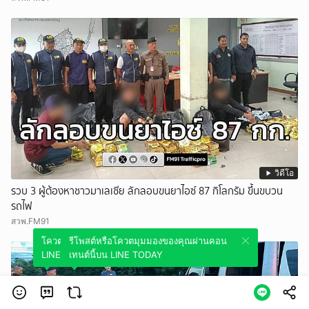
วิดีโอ
รวบ 3 ผู้ต้องหาชาวมาเลเซีย ลักลอบขนยาไอซ์ 87 กิโลกรัม ขึ้นขบวน
รถไฟ
สวพ.FM91
โควตมุมมองของคุณผ่านคอนเทนต์นี้บน
รีโพสต์หรือโควตมุมมองของคุณผ่านคอน
LINE TODAY
เทนต์นี้บน LINE TODAY