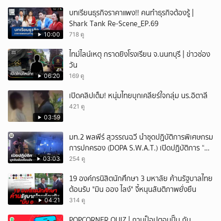
บทเรียนธุรกิจราคาแพง!! คนทำธุรกิจต้องรู้ |
Shark Tank Re-Scene_EP.69
10:00
718 ดู
ไทม์ไลน์เหตุ กราดยิงโรงเรียน จ.นนทบุรี | ข่าวช่อง
วัน
06:20
169 ดู
เปิดคลิปเต็ม! หนุ่มไทยบุกเคลียร์ใจกลุ่ม นร.อิตาลี
421 ดู
03:59
มท.2 พลพีร์ สุวรรณฉวี นำชุดปฏิบัติการพิเศษกรม
การปกครอง (DOPA S.W.A.T.) เปิดปฏิบัติการ “บา
รมีโสธร” บุกจับผับเถื่อนอัพยา กลางเมืองแปดริ้ว
03:03
254 ดู
เปิดถึงเช้า ไร้ใบอนุญาต
19 องค์กรนิสิตนักศึกษา 3 มหาลัย ค้านรัฐบาลไทย
ต้อนรับ "มิน ออง ไลง์" จี้หนุนสันติภาพยั่งยืน
04:21
314 ดู
POPCORNER QUIZ | ถามป็อปตอบปั๊บ กับ