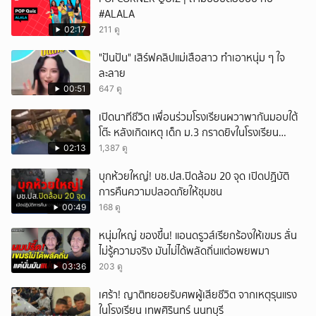
#ALALA
02:17
211 ดู
"ปันปัน" เสิร์ฟคลิปแม่เสือสาว ทำเอาหนุ่ม ๆ ใจ
ละลาย
00:51
647 ดู
เปิดนาทีชีวิต เพื่อนร่วมโรงเรียนผวาพากันมอบใต้
โต๊ะ หลังเกิดเหตุ เด็ก ม.3 กราดยิvในโรงเรียน
เทพศิรินทร์นนท์ แบบไม่เลือกหน้า เสียงปืนดังสนั่น
02:13
1,387 ดู
หวั่นไหว
บุกห้วยใหญ่! บช.ปส.ปิดล้อม 20 จุด เปิดปฏิบัติ
การคืนความปลอดภัยให้ชุมชน
00:49
168 ดู
หนุ่มใหญ่ ของขึ้น! แอนดรูวส์เรียกร้องให้เขมร ลั่น
ไม่รู้ความจริง มันไม่ได้พลัดถิ่นแต่อพยพมา
03:36
203 ดู
เศร้า! ญาติทยอยรับศพผู้เสียชีวิต จากเหตุรุนแรง
ในโรงเรียน เทพศิรินทร์ นนทบุรี