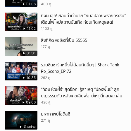
01:06
400 ดู
ยิ่งขนลุก! ย้อนคำทำนาย “หมอปลายพรายกระซิบ”
เตือนไฟไหม้สถานบันเทิง ก่อนเกิดเหตุสลด!
11:02
1,103 ดู
สิ่งที่คิด vs สิ่งที่เป็น 55555
177 ดู
01:01
รวมซีนชาร์คหนึ่งไล่ต้อนกัดนิ่มๆ | Shark Tank
Re_Scene_EP.72
10:35
262 ดู
“ก้อง ห้วยไร่” สุดช็อก! รู้สาเหตุ “น้องพั๊นซ์“ ลูก
บุญธรรมดับ หลังเคยเสียพ่อแม่เหตุตึกสตง.ถล่ม
09:06
426 ดู
มหากาพย์โอดิสซี
271 ดู
ตัวอย่าง