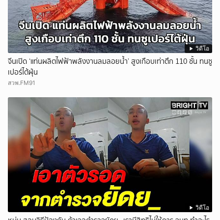
วิดีโอ
จีนเปิด ‘แท่นผลิตไฟฟ้าพลังงานลมลอยน้ำ’ สูงเกือบเท่าตึก 110 ชั้น ทนซู
เปอร์ไต้ฝุ่น
สวพ.FM91
วิดีโอ