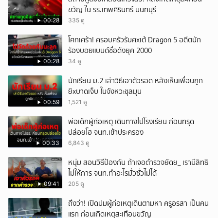
ขวัญ ใน รร.เทพศิรินทร์ นนทบุรี
00:28
335 ดู
โศกเศร้า! ครอบครัวรับศxเต้ Dragon 5 อดีตนัก
ร้องบอยแบนด์ชื่อดังยุค 2000
00:28
34 ดู
นักเรียน ม.2 เล่าวิธีเอาตัวรอด หลังเห็นเพื่อนถูก
ยิxบาดเจ็บ ในจังหวะชุลมุน
00:59
1,521 ดู
พ่อเด็กผู้ก่อเหตุ เดินทางไปโรงเรียน ก่อนทรุด
ปล่อยโฮ จนท.เข้าประครอง
00:33
6,843 ดู
หนุ่ม สอนวิธีป้องกัน ถ้าเจอตำรวจยัดย_ เรามีสิทธิ
ไม่ให้การ จนท.ทำอะไรมั่วซั่วไม่ได้
09:41
205 ดู
ถึงว่า! เปิดปมผู้ก่อเหตุเดินตามหา ครูอรสา เป็นคน
แรก ก่อนเกิดเหตุสะเทือนขวัญ