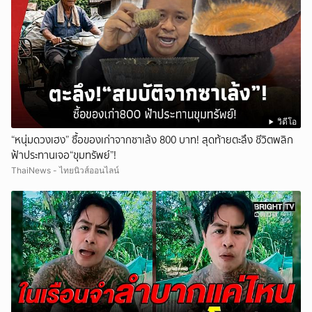
วิดีโอ
“หนุ่มดวงเฮง” ซื้อของเก่าจากซาเล้ง 800 บาท! สุดท้ายตะลึง ชีวิตพลิก
ฟ้าประทานเจอ“ขุมทรัพย์”!
ThaiNews - ไทยนิวส์ออนไลน์