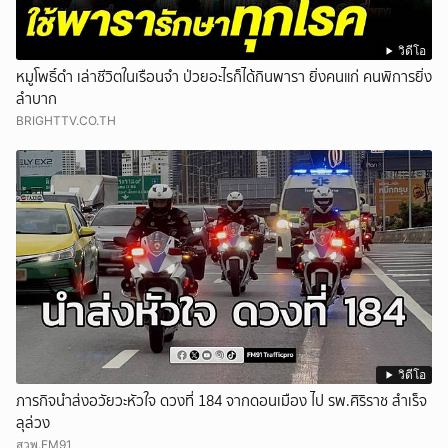
วิดีโอ
หมูโพธิ์ดำ เล่าชีวิตในเรือนจำ ป่วยอะไรก็ได้กินพารา ยิ่งคนแก่ คนพิการยิ่ง
ลำบาก
BRIGHTTV.CO.TH
วิดีโอ
ภารกิจนำส่งอวัยวะหัวใจ ดวงที่ 184 จากดอนเมือง ไป รพ.ศิริราช สำเร็จ
ลุล่วง
สวพ.FM91