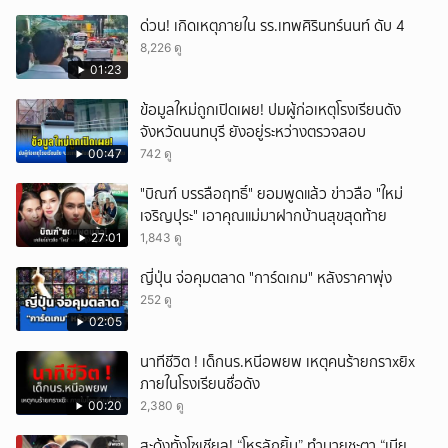
ด่วน! เกิดเหตุภายใน รร.เทพศิรินทร์นนท์ ดับ 4
8,226 ดู
01:23
ข้อมูลใหม่ถูกเปิดเผย! ปมผู้ก่อเหตุโรงเรียนดัง
จังหวัดนนทบุรี ยังอยู่ระหว่างตรวจสอบ
00:47
742 ดู
"บิณฑ์ บรรลือฤทธิ์" ยอมพูดแล้ว ข่าวลือ "ใหม่
เจริญปุระ" เอาคุณแม่มาฝากบ้านสุขสุดท้าย
27:01
1,843 ดู
ญี่ปุ่น จ่อคุมตลาด "การ์ดเกม" หลังราคาพุ่ง
252 ดู
02:05
นาทีชีวิต ! เด็กนร.หนีอพยพ เหตุคนร้ายกราxยิx
ภายในโรงเรียนชื่อดัง
00:20
2,380 ดู
สะดุ้งทั้งโซเชียล! “โหรลักยิ้ม” ทำนายชะตา “เมีย