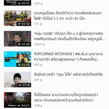
00:52
330 ดู
รวบหนุ่มขี่จยย.ซิ่งหนีตำรวจ ก่อนเสียหลักชนเสา
ไฟฟ้า ยึดไอซ์ 1.1 กก. ยาบ้า 61 เม็ด
03:59
131 ดู
"หนุ่ม กรรชัย" เปิดปม! เด็ก ม.3 ผู้ก่อเหตุกราดยิง
เทพศิรินทร์นนท์ เดิมเป็นเด็กเรียบร้อย แต่ถูกบูลลี่
หนัก คาดแรงกดดันสะสมกลายเป็นแรงแค้น จนก่อ
00:46
2,623 ดู
เหตุสลด
POPCORNER INTERVIEW | #ALALA บุกมาสาด
ความน่ารัก พร้อมพูดคุยสนุก ๆ ถึงเพลงใหม่
'ON&OFF'
02:36
485 ดู
ยืนยันข่าวเศร้า "ฮลุน โซโล่" หลังหายตัวที่จอร์เจีย
341 ดู
01:18
ทิ้งได้ลงคอ! ลาบราดอร์บาดเจ็บถูกปล่อยหน้า
ตลาด ก่อนคนแปลกหน้ารวมเงินช่วยรักษา
04:00
438 ดู