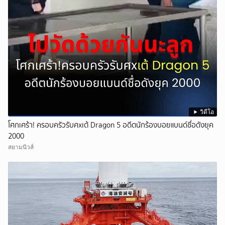
วิดีโอ
โศกเศร้า! ครอบครัวรับศxเต้ Dragon 5 อดีตนักร้องบอยแบนด์ชื่อดังยุค
2000
สยามนิวส์