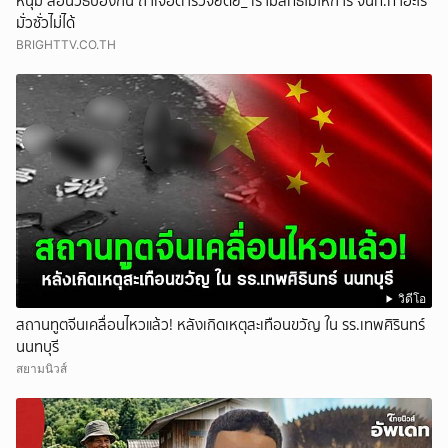
หนุ่ม สอนวิธีป้องกัน ถ้าเจอตำรวจยัดย_ เรามีสิทธิไม่ให้การ จนท.ทำอะไร
มั่วซั่วไม่ได้
BRIGHTTV.CO.TH
วิดีโอ
สถานทูตจีนเคลื่อนไหวแล้ว! หลังเกิดเหตุสะเทือนขวัญ ใน รร.เทพศิรินทร์
นนทบุรี
สยามนิวส์