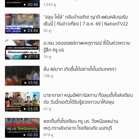
00:56
1,545 ดู
“ฮลุน โซโล่” กลับบ้านเกิด! ญาติ-แฟนคลับรอรับ
เย็นนี้ | ทันข่าวเที่ยง | 7 ส.ค. 69 | NationTV22
04:59
92 ดู
อ.เชน วอนงดแชร์ภาพเหตุการณ์ ชี้เป็นห่วงความ
รู้สึก ครู-นร
01:15
74 ดู
ลั่น แย่มาก เกิดขึ้นได้อย่างไรในประเทศเรา
796 ดู
01:10
นาซาตาลา หนุ่มอัฟกานิสถาน ที่ฮลุนตั้งใจส่งเรียน
ต่อ วันนี้เจอตัวได้รับรู้สวดภาวนาให้ฮลุน
03:25
41 ดู
แตกตื่นทั้งโรงเรียน ครู นร. วิ่งหนีอลหม่าน
เหตุ.กราxยิxกลาง โรงเรียนดัง นนทบุรี
00:35
879 ดู