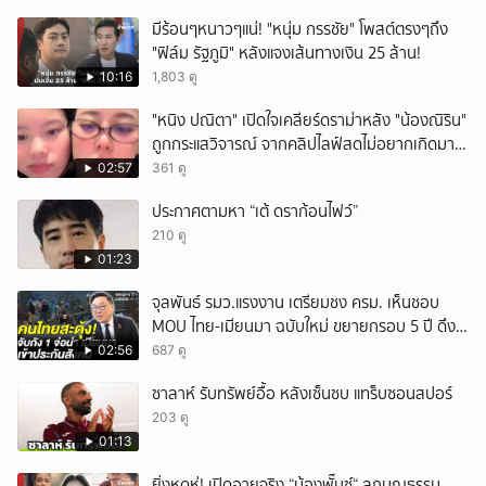
มีร้อนๆหนาวๆแน่! "หนุ่ม กรรชัย" โพสต์ตรงๆถึง
"ฟิล์ม รัฐภูมิ" หลังแจงเส้นทางเงิน 25 ล้าน!
10:16
1,803 ดู
"หนิง ปณิตา" เปิดใจเคลียร์ดราม่าหลัง "น้องณิริน"
ถูกกระแสวิจารณ์ จากคลิปไลฟ์สดไม่อยากเกิดมา
หน้าเหมือนพ่อ
02:57
361 ดู
ประกาศตามหา “เต้ ดราก้อนไฟว์”
210 ดู
01:23
จุลพันธ์ รมว.แรงงาน เตรียมชง ครม. เห็นชอบ
MOU ไทย-เมียนมา ฉบับใหม่ ขยายกรอบ 5 ปี ดึง
แรงงานเข้าระบบ
02:56
687 ดู
ซาลาห์ รับทรัพย์อื้อ หลังเซ็นซบ แทร็บซอนสปอร์
203 ดู
01:13
ยิ่งหดหู่! เปิดอายุจริง “น้องพั๊นซ์“ ลูกบุญธรรม