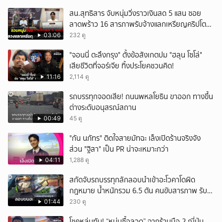
สน.สุทธิสาร จับหนุ่มวิ่งราวเงินสด 5 แสน ซอย
ลาดพร้าว 16 สารภาพรับจ้างแลกเหรียญคริปโต
ผ่านแอปฯ
03:06
232 ดู
"จอนนี่ ตะลึงกรุง" ตั้งข้อสังเกตปม "ฮลุน โซโล่"
เสียชีวิตที่จอร์เจีย ทิ้งประโยคชวนคิด!
11:16
2,114 ดู
รถบรรทุกจอดเสีย! ถนนพหลโยธิน ขาออก ทางขึ้น
ต่างระดับอนุสรณ์สถาน
00:49
45 ดู
"กัน นภัทร" ติดใจสายมัทฉะ เล็งเปิดร้านจริงจัง
ส่วน "ฐิสา" เป็น PR น่าจะเหมาะกว่า
04:11
1,288 ดู
สกัดจับรถบรรทุกลักลอบนำเข้าอะโวคาโดผิด
กฎหมาย น้ำหนักรวม 6.5 ตัน คนขับสารภาพ รับ
ค่าจ้างเที่ยวละ 5,000 บาท
01:44
230 ดู
โชคหล่นทับ! “หนุ่มซื้อลวด” จากร้านมือ 2 ญี่ปุ่น