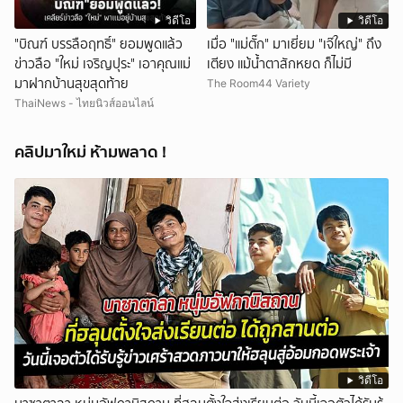
วิดีโอ
วิดีโอ
"บิณฑ์ บรรลือฤทธิ์" ยอมพูดแล้ว
เมื่อ "แม่ตั๊ก" มาเยี่ยม "เจ๊ใหญ่" ถึง
ข่าวลือ "ใหม่ เจริญปุระ" เอาคุณแม่
เตียง แม้น้ำตาสักหยด ก็ไม่มี
มาฝากบ้านสุขสุดท้าย
The Room44 Variety
ThaiNews - ไทยนิวส์ออนไลน์
คลิปมาใหม่ ห้ามพลาด !
วิดีโอ