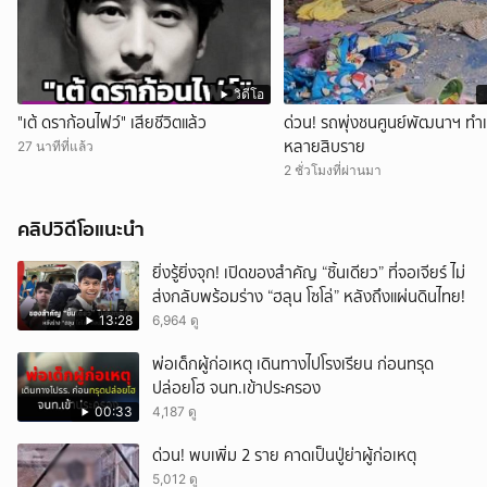
วิดีโอ
"เต้ ดราก้อนไฟว์" เสียชีวิตแล้ว
ด่วน! รถพุ่งชนศูนย์พัฒนาฯ ทำเ
หลายสิบราย
27 นาทีที่แล้ว
2 ชั่วโมงที่ผ่านมา
คลิปวิดีโอแนะนำ
ยิ่งรู้ยิ่งจุก! เปิดของสำคัญ “ชิ้นเดียว” ที่จอเจียร์ ไม่
ส่งกลับพร้อมร่าง “ฮลุน โซโล่” หลังถึงแผ่นดินไทย!
13:28
6,964 ดู
พ่อเด็กผู้ก่อเหตุ เดินทางไปโรงเรียน ก่อนทรุด
ปล่อยโฮ จนท.เข้าประครอง
00:33
4,187 ดู
ด่วน! พบเพิ่ม 2 ราย คาดเป็นปู่ย่าผู้ก่อเหตุ
5,012 ดู