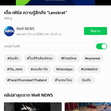
เติ้ล-เฟิร์ส ความรู้สึกถึง "Lenskrat"
489 ดู
WeR NEWS
ติดตาม
เผยแพร่ 12 ก.ย 2568 เวลา 22.41 น.
เล่นอัตโนมัติ
#บันเทิง
#ใบเฟิร์นพิมพ์ชนก
#FirstOne
#eyewear
#Tle_mtm
#เลนส์คาร์ท
#Owndays
#UnMeEnt
#FaceOfLenskartThailand
#ไอเทมใหม่
บันเทิง
คลิปล่าสุดจาก WeR NEWS