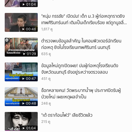
01:04
"หนุ่ม กรรชัย" เปิดปม! เด็ก ม.3 ผู้ก่อเหตุกราดยิง
เทพศิรินทร์นนท์ เดิมเป็นเด็กเรียบร้อย แต่ถูกบูลลี่
หนัก คาดแรงกดดันสะสมกลายเป็นแรงแค้น จนก่อ
00:46
1,617 ดู
เหตุสลด
ตำรวจพบข้อมูลสำคัญ ในคอมพิวเตอร์นักเรียน
ก่อเหตุ ยิงในโรงเรียนเทพศิรินทร์ นนทบุรี
01:29
635 ดู
ข้อมูลใหม่ถูกเปิดเผย! ปมผู้ก่อเหตุโรงเรียนดัง
จังหวัดนนทบุรี ยังอยู่ระหว่างตรวจสอบ
00:47
451 ดู
ช็อกหลายคน! วัดพระบาทน้ำพุ ประกาศปิดรับผู้
ป่วยใหม่ เผยเหตุผลจำเป็น
00:48
246 ดู
"เต้ ดราก้อนไฟว์" เสียชีวิตแล้ว
215 ดู
01:04