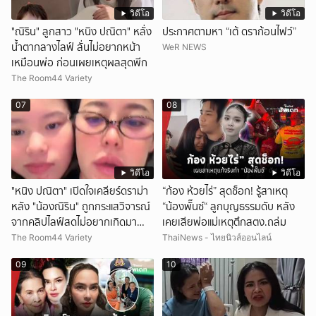
วิดีโอ
วิดีโอ
"ณิริน" ลูกสาว "หนิง ปณิตา" หลั่ง
ประกาศตามหา “เต้ ดราก้อนไฟว์”
น้ำตากลางไลฟ์ ลั่นไม่อยากหน้า
WeR NEWS
เหมือนพ่อ ก่อนเผยเหตุผลสุดพีก
The Room44 Variety
07
08
วิดีโอ
วิดีโอ
"หนิง ปณิตา" เปิดใจเคลียร์ดราม่า
“ก้อง ห้วยไร่” สุดช็อก! รู้สาเหตุ
หลัง "น้องณิริน" ถูกกระแสวิจารณ์
“น้องพั๊นซ์“ ลูกบุญธรรมดับ หลัง
จากคลิปไลฟ์สดไม่อยากเกิดมา
เคยเสียพ่อแม่เหตุตึกสตง.ถล่ม
หน้าเหมือนพ่อ
The Room44 Variety
ThaiNews - ไทยนิวส์ออนไลน์
09
10