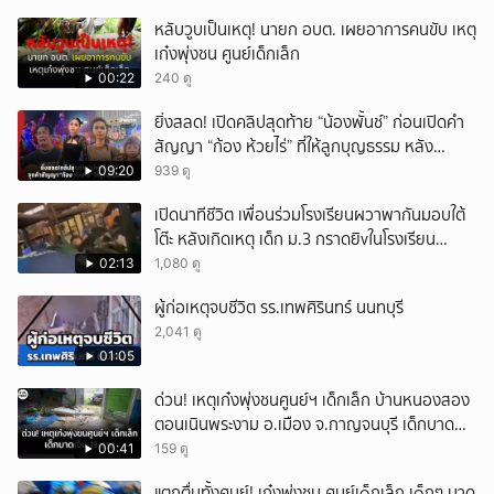
หลับวูบเป็นเหตุ! นายก อบต. เผยอาการคนขับ เหตุ
เก๋งพุ่งชน ศูนย์เด็กเล็ก
00:22
240 ดู
ยิ่งสลด! เปิดคลิปสุดท้าย “น้องพั้นช์” ก่อนเปิดคำ
สัญญา “ก้อง ห้วยไร่” ที่ให้ลูกบุญธรรม หลัง
ลาโลก!
09:20
939 ดู
เปิดนาทีชีวิต เพื่อนร่วมโรงเรียนผวาพากันมอบใต้
โต๊ะ หลังเกิดเหตุ เด็ก ม.3 กราดยิvในโรงเรียน
เทพศิรินทร์นนท์ แบบไม่เลือกหน้า เสียงปืนดังสนั่น
02:13
1,080 ดู
หวั่นไหว
ผู้ก่อเหตุจบชีวิต รร.เทพศิรินทร์ นนทบุรี
2,041 ดู
01:05
ด่วน! เหตุเก๋งพุ่งชนศูนย์ฯ เด็กเล็ก บ้านหนองสอง
ตอนเนินพระงาม อ.เมือง จ.กาญจนบุรี เด็กบาด
เจ็บ 13 ราย
00:41
159 ดู
แตกตื่นทั้งศูนย์! เก๋งพุ่งชน ศูนย์เ๑็กเล็ก เ๑็กๆ บาด