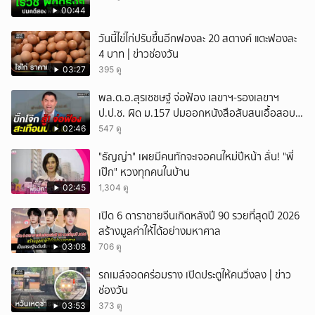
00:44
วันนี้ไข่ไก่ปรับขึ้นอีกฟองละ 20 สตางค์ แตะฟองละ
4 บาท | ข่าวช่องวัน
03:27
395 ดู
พล.ต.อ.สุรเชชษฐ์ จ่อฟ้อง เลขาฯ-รองเลขาฯ
ป.ป.ช. ผิด ม.157 ปมออกหนังสือสับสนเอื้อสอบ
คดีซ้ำซ้อน
02:46
547 ดู
"ธัญญ่า" เผยมีคนทักจะเจอคนใหม่ปีหน้า ลั่น! "พี่
เป๊ก" หวงทุกคนในบ้าน
02:45
1,304 ดู
เปิด 6 ดาราชายจีนเกิดหลังปี 90 รวยที่สุดปี 2026
สร้างมูลค่าให้ได้อย่างมหาศาล
03:08
706 ดู
รถเมล์จอดคร่อมราง เปิดประตูให้คนวิ่งลง | ข่าว
ช่องวัน
03:53
373 ดู