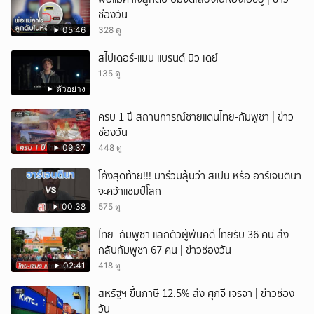
ช่องวัน
05:46
328 ดู
สไปเดอร์-แมน แบรนด์ นิว เดย์
135 ดู
ตัวอย่าง
ครบ 1 ปี สถานการณ์ชายแดนไทย-กัมพูชา | ข่าว
ช่องวัน
09:37
448 ดู
โค้งสุดท้าย!!! มาร่วมลุ้นว่า สเปน หรือ อาร์เจนตินา
จะคว้าแชมป์โลก
00:38
575 ดู
ไทย–กัมพูชา แลกตัวผู้พ้นคดี ไทยรับ 36 คน ส่ง
กลับกัมพูชา 67 คน | ข่าวช่องวัน
02:41
418 ดู
สหรัฐฯ ขึ้นภาษี 12.5% ส่ง ศุภจี เจรจา | ข่าวช่อง
วัน