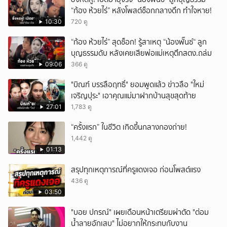
“ก้อง ห้วยไร่” หลังโพสต์ช็อกกลางดึก ทำใจหาย!
10:30
720 ดู
“ก้อง ห้วยไร่” สุดช็อก! รู้สาเหตุ “น้องพั๊นซ์“ ลูก
บุญธรรมดับ หลังเคยเสียพ่อแม่เหตุตึกสตง.ถล่ม
09:06
366 ดู
"บิณฑ์ บรรลือฤทธิ์" ยอมพูดแล้ว ข่าวลือ "ใหม่
เจริญปุระ" เอาคุณแม่มาฝากบ้านสุขสุดท้าย
27:01
1,783 ดู
“ครั้งแรก” ในชีวิต เกิดขึ้นกลางกองถ่าย!
1,442 ดู
01:13
สรุปทุกเหตุการณ์ที่ครูแดงเจอ ก่อนโพสต์แรง
436 ดู
03:50
"บอย ปกรณ์" เผยเดือนหน้าเตรียมผ่าตัด "ต่อม
น้ำลายอักเสบ" ไม่อยากให้กระทบกับงาน