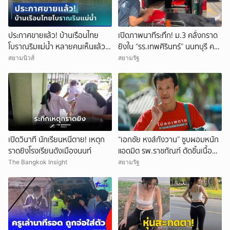
ประกาศขายแล้ว! บ้านเรือนไทย
เปิดภาพนาทีระทึก! ม.3 คลั่งกราด
โบราณริมแม่น้ำ หลายคนเห็นแล้ว
ยิงใน “รร.เทพศิรินทร์” นนทบุรี ครู
จำได้ เคยเป็นฉากหนังดัง
ดับ 2 บาดเจ็บกว่า 20 ราย ก่อนยิง
สยามนิวส์
สยามรัฐ
ตัวเองเสียชีวิตหน้าห้องเรียน
เปิดวินาที นักเรียนหนีตาย! เหตุก
“เอกชัย หงส์กังวาน” ซูบผอมหนัก
ราดยิงโรงเรียนดังเมืองนนท์
แอดมิต รพ.ราชทัณฑ์ ตัดชิ้นเนื้อ
หัว-กระเพาะ รอฟังผลตรวจ
The Bangkok Insight
สยามรัฐ