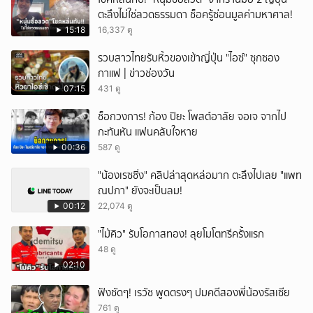
ตะลึงไม่ใช่ลวดธรรมดา ช็อครู้ซ่อนมูลค่ามหาศาล!
15:18
16,337 ดู
รวบสาวไทยรับหิ้วของเข้าญี่ปุ่น "ไอซ์" ซุกซอง
กาแฟ | ข่าวช่องวัน
07:15
431 ดู
ช็อกวงการ! ก้อง ปิยะ โพสต์อาลัย จอเจ จากไป
กะทันหัน แฟนคลับใจหาย
00:36
587 ดู
"น้องเรซซิ่ง" คลิปล่าสุดหล่อมาก ตะลึงไปเลย "แพท
ณปภา" ยังจะเป็นลม!
00:12
22,074 ดู
"ไม้คิว" รับโอกาสทอง! ลุยโมโตทรีครั้งแรก
48 ดู
02:10
ฟังชัดๆ! เรวัช พูดตรงๆ ปมคดีสองพี่น้องรัสเซีย
761 ดู