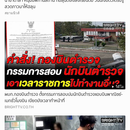
นาซาตาลา หนุ่มอัฟกานิสถาน ที่ฮลุนตั้งใจส่งเรียนต่อ วันนี้เจอตัวได้รับรู้
สวดภาวนาให้ฮลุน
สยามนิวส์
วิดีโอ
ผบก.กองบินตำรวจ ตั้งกรรมการสอบปมนักบินตำรวจแอบบินพาณิชย์-
เมกชั่วโมงบิน เบียดบังเวลาทำหน้าที่
BRIGHTTV.CO.TH