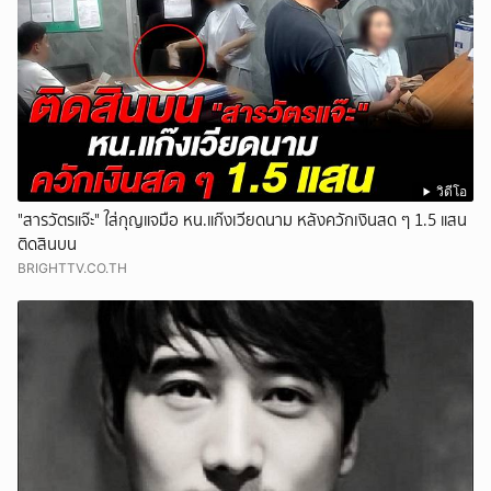
วิดีโอ
"สารวัตรแจ๊ะ" ใส่กุญแจมือ หน.แก๊งเวียดนาม หลังควักเงินสด ๆ 1.5 แสน
ติดสินบน
BRIGHTTV.CO.TH