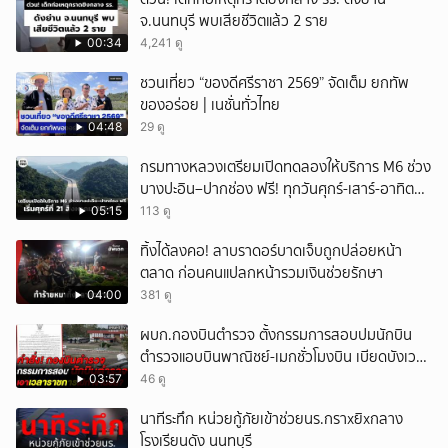
จ.นนทบุรี พบเสียชีวิตแล้ว 2 ราย
00:34
4,241 ดู
ชวนเที่ยว “ของดีศรีราชา 2569” จัดเต็ม ยกทัพ
ของอร่อย | เนชั่นทั่วไทย
04:48
29 ดู
กรมทางหลวงเตรียมเปิดทดลองให้บริการ M6 ช่วง
บางปะอิน–ปากช่อง ฟรี! ทุกวันศุกร์-เสาร์-อาทิตย์
เริ่มศุกร์ที่ 21 สิงหาคม 2569 นี้
05:15
113 ดู
ทิ้งได้ลงคอ! ลาบราดอร์บาดเจ็บถูกปล่อยหน้า
ตลาด ก่อนคนแปลกหน้ารวมเงินช่วยรักษา
04:00
381 ดู
ผบก.กองบินตำรวจ ตั้งกรรมการสอบปมนักบิน
ตำรวจแอบบินพาณิชย์-เมกชั่วโมงบิน เบียดบังเวลา
ทำหน้าที่
03:57
46 ดู
นาทีระทึก หน่วยกู้ภัยเข้าช่วยนร.กราxยิxกลาง
โรงเรียนดัง นนทบุรี