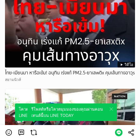
วิดีโอ
ไทย-เมียนมา หารือเข้ม! อนุทิน เร่งแก้ PM2.5-ยาเสwติx คุมเส้นทางอาวุs
สยามนิวส์
โควตมุมมองของคุณผ่านคอนเทนต์นี้บน
รีโพสต์หรือโควตมุมมองของคุณผ่านคอน
LINE TODAY
เทนต์นี้บน LINE TODAY