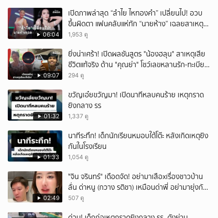
เปิดภาพล่าสุด “ลำไย ไหทองคำ” เปลี่ยนไป! อวบ
ขึ้นผิดตา แฟนคลับแห่ทัก “นายห้าง” เฉลยสาเหตุ
ชัด!
06:04
1,953 ดู
ยิ่งน่าเศร้า! เปิดผลชันสูตร "น้องฮลุน" สาเหตุเสีย
ชีวิตแท้จริง ด้าน "คุณย่า" โชว์เลขหลานรัก-ทะเบียน
รถเคลื่อนร่าง!
09:07
294 ดู
ขวัญเอ๋ยขวัญมา! เปิดนาทีหลบคนร้าย เหตุกราด
ยิงกลาง รร
01:32
1,337 ดู
นาทีระทึก! เด็กนักเรียนหมอบใต้โต๊ะ หลังเกิดเหตุยิง
กันในโรงเรียน
01:33
1,054 ดู
ั่"จิน จรินทร์" เดือดจัด! อย่ามาเสือxเรื่องชาวบ้าน
ลั่น ด่าหนู (กวาง รติชา) เหมือนด่าพี่ อย่ามายุ่งกับ
คนของผม จบ!!!
02:49
507 ดู
ด่วน! เด็กก่อเหตุกราดยิงกลาง รร. ดังย่าน