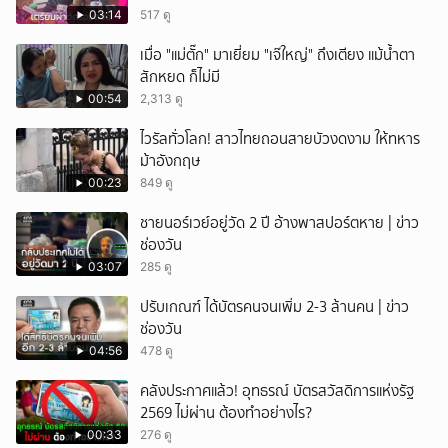
03:14
517 ดู
ยกเลิก
เมื่อ "แม่ตั๊ก" มาเยี่ยม "เจ๊ใหญ่" ถึงเตียง แม้น้ำตา
สักหยด ก็ไม่มี
00:54
2,313 ดู
ไวรัลทั่วโลก! สาวไทยถอนสายบัวงดงาม ให้ทหาร
ม้าอังกฤษ
00:23
849 ดู
ชายนอร์เวย์อยู่วัด 2 ปี อ้างพาสปอร์ตหาย | ข่าว
ช่องวัน
03:07
285 ดู
ปรับเกณฑ์ ได้บัตรคนจนเพิ่ม 2-3 ล้านคน | ข่าว
ช่องวัน
04:56
478 ดู
คลังประกาศแล้ว! อุทธรณ์ บัตรสวัสดิการแห่งรัฐ
2569 ไม่ผ่าน ต้องทำอย่างไร?
00:33
276 ดู