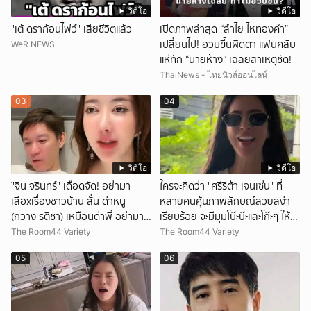
วิดีโอ
วิดีโอ
"เต้ ดราก้อนไฟว์" เสียชีวิตแล้ว
เปิดภาพล่าสุด “ลำไย ไหทองคำ”
เปลี่ยนไป! อวบขึ้นผิดตา แฟนคลับ
WeR NEWS
แห่ทัก “นายห้าง” เฉลยสาเหตุชัด!
ThaiNews - ไทยนิวส์ออนไลน์
03
04
วิดีโอ
วิดีโอ
ั่"จิน จรินทร์" เดือดจัด! อย่ามา
ใครจะคิดว่า "ศรีริต้า เจนเซ่น" ที่
เสือxเรื่องชาวบ้าน ลั่น ด่าหนู
หลายคนคุ้นภาพลักษณ์สวยสง่า
(กวาง รติชา) เหมือนด่าพี่ อย่ามา
เรียบร้อย จะมีมุมโบ๊ะบ๊ะและโก๊ะๆ ให้ได้
ยุ่งกับคนของผม จบ!!!
อมยิ้มเหมือนกัน งานนี้ทำเอาแฟนๆ
The Room44 Variety
The Room44 Variety
ทั้งเอ็นดูทั้งหัวเราะ
05
06