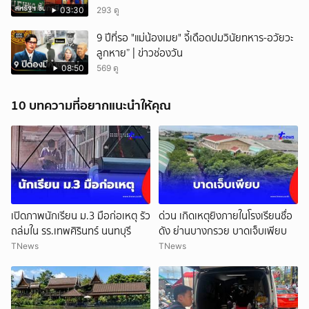
03:30
293 ดู
9 ปีที่รอ "แม่น้องเมย" จี้เดือดปมวินัยทหาร-อวัยวะ
ลูกหาย” | ข่าวช่องวัน
08:50
569 ดู
10 บทความที่อยากแนะนำให้คุณ
เปิดภาพนักเรียน ม.3 มือก่อเหตุ รัว
ด่วน เกิดเหตุยิงภายในโรงเรียนชื่อ
ถล่มใน รร.เทพศิรินทร์ นนทบุรี
ดัง ย่านบางกรวย บาดเจ็บเพียบ
TNews
TNews