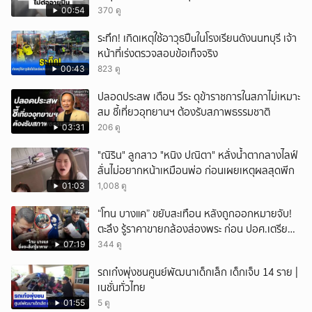
00:54
370 ดู
ระทึก! เกิดเหตุใช้อาวุธปืuในโรงเรียนดังนนทบุรี เจ้า
หน้าที่เร่งตรวจสอบข้อเท็จจริง
00:43
823 ดู
ปลอดประสพ เตือน วีระ ดุข้าราชการในสภาไม่เหมาะ
สม ชี้เที่ยวอุทยานฯ ต้องรับสภาพธรรมชาติ
03:31
206 ดู
"ณิริน" ลูกสาว "หนิง ปณิตา" หลั่งน้ำตากลางไลฟ์
ลั่นไม่อยากหน้าเหมือนพ่อ ก่อนเผยเหตุผลสุดพีก
01:03
1,008 ดู
“โทน บางแค” ขยับสะเทือน หลังถูกออกหมายจับ!
ตะลึง รู้ราคาขายกล้องส่องพระ ก่อน ปอศ.เตรียม
บุกรวบ?
07:19
344 ดู
รถเก๋งพุ่งชนศูนย์พัฒนาเด็กเล็ก เด็กเจ็บ 14 ราย |
เนชั่นทั่วไทย
01:55
5 ดู