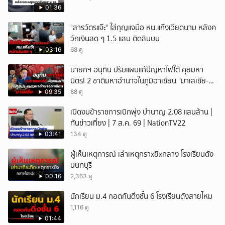
01:36
"สารวัตรแจ๊ะ" ใส่กุญแจมือ หน.แก๊งเวียดนาม หลังค
วักเงินสด ๆ 1.5 แสน ติดสินบน
03:16
68 ดู
นายกฯ อนุทิน ปรับแผนแก้ปัญหาไฟใต้ คุยมหา
มิตร! 2 ชาติมหาอำนาจในภูมิอาเซียน “มาเลเซีย-
อินโดนีเซีย”
09:35
88 ดู
เปิดงบข้าราชการเบิกพุ่ง บำนาญ 2.08 แสนล้าน |
ทันข่าวเที่ยง | 7 ส.ค. 69 | NationTV22
03:41
134 ดู
ผู้เห็นเหตุการณ์ เล่าเหตุกราxยิxกลาง โรงเรียนดัง
นนทบุรี
00:16
2,363 ดู
นักเรียน ม.4 กอดกันดิ่งชั้น 6 โรงเรียนดังสายไหม
1,116 ดู
01:44