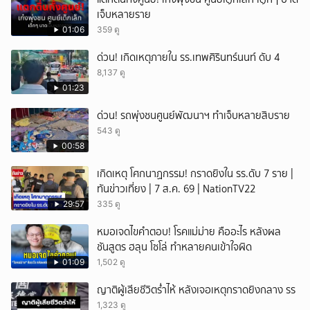
เจ็บหลายราย
01:06
359 ดู
ด่วน! เกิดเหตุภายใน รร.เทพศิรินทร์นนท์ ดับ 4
8,137 ดู
01:23
ด่วน! รถพุ่งชนศูนย์พัฒนาฯ ทำเจ็บหลายสิบราย
543 ดู
00:58
เกิดเหตุ โศกนาฏกรรม! กราดยิงใน รร.ดับ 7 ราย |
ทันข่าวเที่ยง | 7 ส.ค. 69 | NationTV22
29:57
335 ดู
หมอเจดไขคำตอบ! โรคแม่ม่าย คืออะไร หลังผล
ชันสูตร ฮลุน โซโล่ ทำหลายคนเข้าใจผิด
01:09
1,502 ดู
ญาติผู้เสียชีวิตร่ำไห้ หลังเจอเหตุกราดยิงกลาง รร
1,323 ดู