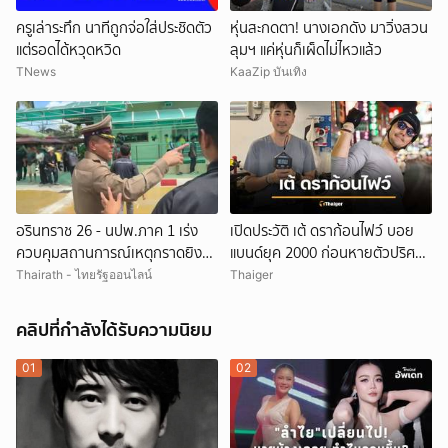
ครูเล่าระทึก นาทีถูกจ่อใส่ประชิดตัว
หุ่นสะกดตา! นางเอกดัง มาวิ่งสวน
แต่รอดได้หวุดหวิด
ลุมฯ แค่หุ่นก็เผ็ดไม่ไหวแล้ว
TNews
KaaZip บันเทิง
อรินทราช 26 - นปพ.ภาค 1 เร่ง
เปิดประวัติ เต้ ดราก้อนไฟว์ บอย
ควบคุมสถานการณ์เหตุกราดยิง
แบนด์ยุค 2000 ก่อนหายตัวปริศนา
โรงเรียนเทพศิรินทร์ นนทบุรี
เกิดอะไรขึ้น
Thairath - ไทยรัฐออนไลน์
Thaiger
คลิปที่กำลังได้รับความนิยม
01
02