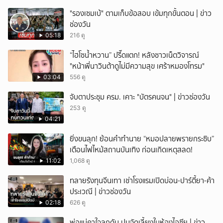
"รองเซมเบ้" ตามเก็บข้อสอบ เข้มทุกขั้นตอน | ข่าว
ช่องวัน
05:18
216 ดู
“ไฮโซน้ำหวาน” ปรี๊ดแตก! หลังชาวเน็ตวิจารณ์
"หน้าพี่นาวินต้าดูไม่มีความสุข เศร้าหมองโทรม"
03:04
556 ดู
จับตาประชุม ครม. เคาะ "บัตรคนจน" | ข่าวช่องวัน
253 ดู
04:21
ยิ่งขนลุก! ย้อนคำทำนาย “หมอปลายพรายกระซิบ”
เตือนไฟไหม้สถานบันเทิง ก่อนเกิดเหตุสลด!
11:02
1,068 ดู
ทลายรังทุนจีนเทา เช่าโรงแรมเปิดบ่อน-ปาร์ตี้ยา-ค้า
ประเวณี | ข่าวช่องวัน
02:18
626 ดู
พ่อแม่คาใจลูกดับ ปมจัดเลี้ยงในห้องไอซียู | ข่าว