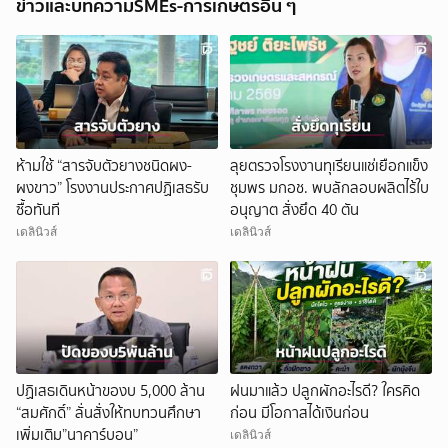
ข่าวและบทความSMEs-การเกษตรอื่น ๆ
ห้ามใช้ “สารจับตัวยางชนิดผง-
ลุยตรวจโรงงานทุเรียนแช่เยือกแข็ง
ผงขาว” โรงงานประกาศปฏิเสธรับ
ชุมพร มกอช. พบลักลอบผลิตไร้ใบ
ซื้อทันที
อนุญาต สั่งยึด 40 ตัน
เดลินิวส์
เดลินิวส์
ปฏิเสธเดินหน้าของบ 5,000 ล้าน
ฝนมาแล้ว ปลูกผักอะไรดี? ใครคิด
“สมศักดิ์” ลั่นสั่งให้ทบทวนศึกษา
ก่อน มีโอกาสได้เงินก่อน
เพิ่มเติม”นาคาร์บอน”
เดลินิวส์