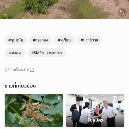
#กุมขมับ
#ลองกอง
#ทุเรียน
#นราธิวาส
#มังคุด
#SMEs-การเกษตร
ดูข่าวต้นฉบับ
ข่าวที่เกี่ยวข้อง