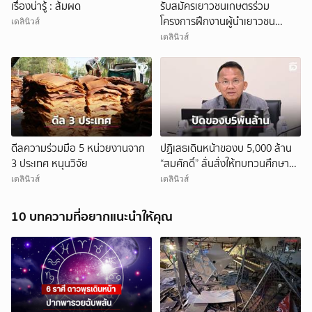
เรื่องน่ารู้ : ส้มผด
รับสมัครเยาวชนเกษตรร่วม
โครงการฝึกงานผู้นำเยาวชน
เดลินิวส์
เกษตรไทยในญี่ปุ่น
เดลินิวส์
ดีลความร่วมมือ 5 หน่วยงานจาก
ปฏิเสธเดินหน้าของบ 5,000 ล้าน
3 ประเทศ หนุนวิจัย
“สมศักดิ์” ลั่นสั่งให้ทบทวนศึกษา
เพิ่มเติม”นาคาร์บอน”
เดลินิวส์
เดลินิวส์
10 บทความที่อยากแนะนำให้คุณ