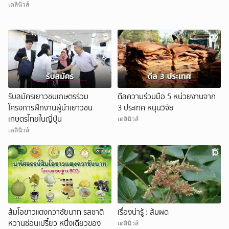
เดลินิวส์
รับสมัครเยาวชนเกษตรร่วม
ดีลความร่วมมือ 5 หน่วยงานจาก
โครงการฝึกงานผู้นำเยาวชน
3 ประเทศ หนุนวิจัย
เกษตรไทยในญี่ปุ่น
เดลินิวส์
เดลินิวส์
ส้มโอขาวแตงกวาชัยนาท รสชาติ
เรื่องน่ารู้ : ส้มผด
หวานซ่อนเปรี้ยว หนึ่งเดียวของ
เดลินิวส์