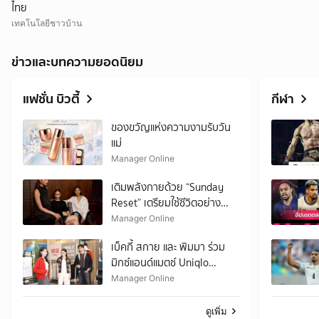
ไทย
เทคโนโลยีชาวบ้าน
ข่าวและบทความยอดนิยม
แฟชั่น บิวตี้
กีฬา
ของขวัญแห่งความงามรับวัน
แม่
Manager Online
เติมพลังกายด้วย “Sunday
Reset” เตรียมใช้ชีวิตอย่าง
ตั้งใจ
Manager Online
เบ็คกี้ สกาย และ พิมมา ร่วม
มิกซ์แอนด์แมตช์ Uniqlo
LifeWear Fall/Winter 2026
Manager Online
ดูเพิ่ม