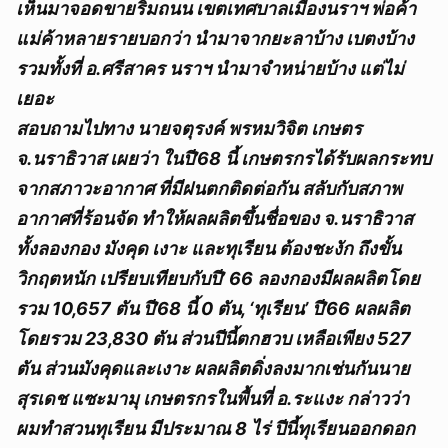
เห็นมาจอดขายริมถนน เขตเทศบาลเมืองนราฯ พ่อค้า
แม่ค้าหลายรายบอกว่า นำมาจากยะลาบ้าง เบตงบ้าง
รวมทั้งที่ อ.ศรีสาคร นราฯ นำมาจำหน่ายบ้าง แต่ไม่
เยอะ
สอบถามไปทาง นายจตุรงค์ พรหมวิจิต เกษตร
จ.นราธิวาส เผยว่า ในปี’68 นี้ เกษตรกรได้รับผลกระทบ
จากสภาวะอากาศ ที่มีฝนตกติดต่อกัน สลับกับสภาพ
อากาศที่ร้อนจัด ทำให้ผลผลิตขึ้นชื่อของ จ.นราธิวาส
ทั้งลองกอง มังคุด เงาะ และทุเรียน ต้องชะงัก ถึงขั้น
วิกฤตหนัก เปรียบเทียบกับปี’ 66 ลองกองมีผลผลิตโดย
รวม 10,657 ตัน ปี’68 นี้ 0 ตัน, ‘ทุเรียน’ ปี’66 ผลผลิต
โดยรวม 23,830 ตัน ส่วนปีนี้ตกฮวบ เหลือเพียง 527
ตัน ส่วนมังคุดและเงาะ ผลผลิตดิ่งลงมากเช่นกัน
นาย
สุรเดช แซะมามุ เกษตรกรในพื้นที่ อ.ระแงะ กล่าวว่า
ผมทำสวนทุเรียน มีประมาณ 8 ไร่ ปีนี้ทุเรียนออกดอก