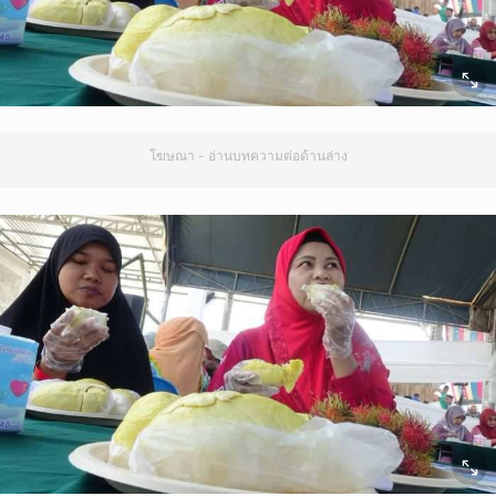
โฆษณา - อ่านบทความต่อด้านล่าง