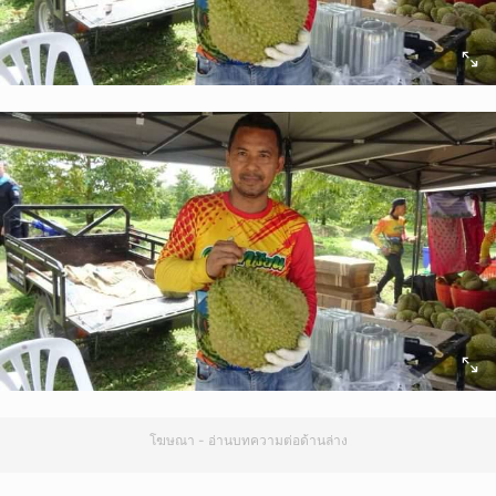
โฆษณา - อ่านบทความต่อด้านล่าง