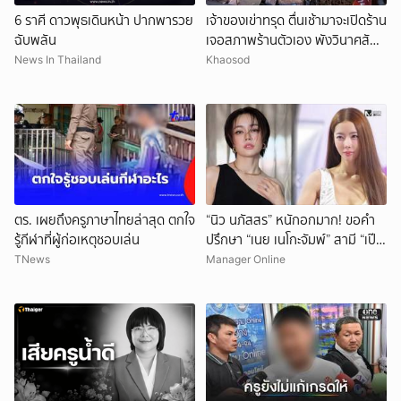
6 ราศี ดาวพุธเดินหน้า ปากพารวย
เจ้าของเข่าทรุด ตื่นเช้ามาจะเปิดร้าน
ฉับพลัน
เจอสภาพร้านตัวเอง พังวินาศสัน
ตะโร เสียหายนับล้าน
News In Thailand
Khaosod
ตร. เผยถึงครูภาษาไทยล่าสุด ตกใจ
“นิว นภัสสร” หนักอกมาก! ขอคำ
รู้กีฬาที่ผู้ก่อเหตุชอบเล่น
ปรึกษา “เนย เนโกะจัมพ์” สามี “เป๊ก
เปรมณัช” ดื่มดริ้งก์ติดเพื่อนหนัก!
TNews
Manager Online