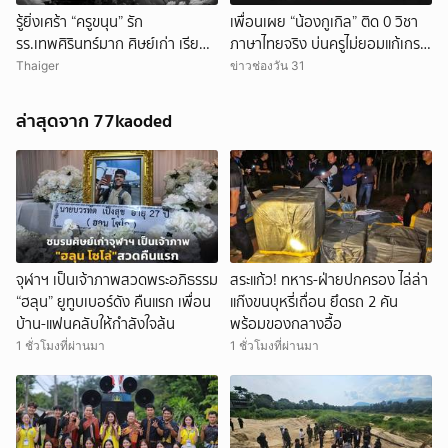
รู้ยิ่งเศร้า “ครูขนุน” รัก
เพื่อนเผย “น้องกูเกิล” ติด 0 วิชา
รร.เทพศิรินทร์มาก ศิษย์เก่า เรียน
ภาษาไทยจริง บ่นครูไม่ยอมแก้เกรด
จบกลับมาเป็นครู
ให้
Thaiger
ข่าวช่องวัน 31
ล่าสุดจาก 77kaoded
จุฬาฯ เป็นเจ้าภาพสวดพระอภิธรรม
สระแก้ว! ทหาร-ฝ่ายปกครอง ไล่ล่า
“ฮลุน” ยูทูบเบอร์ดัง คืนแรก เพื่อน
แก๊งขนบุหรี่เถื่อน ยึดรถ 2 คัน
บ้าน-แฟนคลับให้กำลังใจล้น
พร้อมของกลางอื้อ
1 ชั่วโมงที่ผ่านมา
1 ชั่วโมงที่ผ่านมา