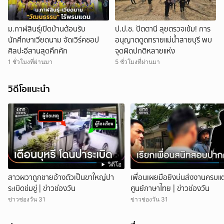
ม.กาฬสินธุ์เปิดบ้านต้อนรับ
ป.ป.ช. ปัตตานี ลุยตรวจเข้ม! การ
นักศึกษาเวียดนาม จัดเวิร์คชอป
อนุญาตดูดทรายแม่น้ำสายบุรี พบ
ศิลปะอีสานสุดคึกคัก
จุดผิดปกติหลายแห่ง
1 ชั่วโมงที่ผ่านมา
5 ชั่วโมงที่ผ่านมา
วิดีโอแนะนำ
วิดีโอ
สาวผวาถูกชายอ้างตัวเป็นขาใหญ่ปา
เพื่อนเผยมือยิงบ่นส่งงานครบแต
ระเบิดข่มขู่ | ข่าวช่องวัน
ศูนย์ภาษาไทย | ข่าวช่องวัน
ข่าวช่องวัน 31
ข่าวช่องวัน 31