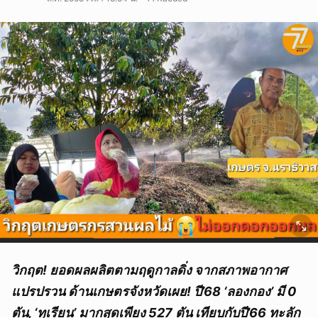
วิกฤต! ยอดผลผลิตตามฤดูกาลดิ่ง จากสภาพอากาศ
แปรปรวน ด้านเกษตรจังหวัดเผย! ปี’68 ‘ลองกอง’ มี 0
ตัน, ‘ทุเรียน’ มากสุดเพียง 527 ตัน เทียบกับปี’66 ทะลัก