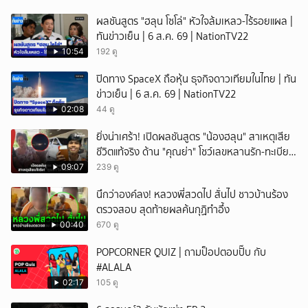
ผลชันสูตร "ฮลุน โซโล่" หัวใจล้มเหลว-ไร้รอยแผล |
ทันข่าวเย็น | 6 ส.ค. 69 | NationTV22
10:54
192 ดู
ปิดทาง SpaceX ถือหุ้น ธุจกิจดาวเทียมในไทย | ทัน
ข่าวเย็น | 6 ส.ค. 69 | NationTV22
02:08
44 ดู
ยิ่งน่าเศร้า! เปิดผลชันสูตร "น้องฮลุน" สาเหตุเสีย
ชีวิตแท้จริง ด้าน "คุณย่า" โชว์เลขหลานรัก-ทะเบียน
รถเคลื่อนร่าง!
09:07
239 ดู
นึกว่าองค์ลง! หลวงพี่สวดไป สั่นไป ชาวบ้านร้อง
ตรวจสอบ สุดท้ายผลค้นกุฏิทำอึ้ง
00:40
670 ดู
POPCORNER QUIZ | ถามป็อปตอบปั๊บ กับ
#ALALA
02:17
105 ดู