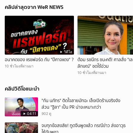
คลิปล่าสุดจาก WeR NEWS
วิดีโอ
อนาคตของ แรชฟอร์ด กับ "ปีศาจแดง" ?
ต้อม รชนีกร ชนะคดี! ศาลสั่ง "เ
ลักษณ์" ชดใช้อ่วม
10 ชั่วโมงที่ผ่านมา
10 ชั่วโมงที่ผ่านมา
คลิปวิดีโอแนะนำ
"กัน นภัทร" ติดใจสายมัทฉะ เล็งเปิดร้านจริงจัง
ส่วน "ฐิสา" เป็น PR น่าจะเหมาะกว่า
04:11
902 ดู
จบทุกข้อสงสัย! ทูตจีนพูดแล้ว กรณีข่าว ส่งอาวุธ
ให้กัมพูชา