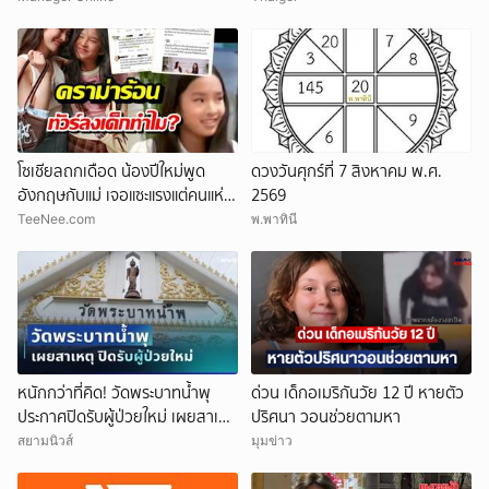
โซเชียลถกเดือด น้องปีใหม่พูด
ดวงวันศุกร์ที่ 7 สิงหาคม พ.ศ.
อังกฤษกับแม่ เจอแซะแรงแต่คนแห่
2569
ปกป้อง
TeeNee.com
พ.พาทินี
หนักกว่าที่คิด! วัดพระบาทน้ำพุ
ด่วน เด็กอเมริกันวัย 12 ปี หายตัว
ประกาศปิดรับผู้ป่วยใหม่ เผยสาเหตุ
ปริศนา วอนช่วยตามหา
สุดสะเทือนใจ
สยามนิวส์
มุมข่าว