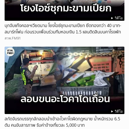
วิดีโอ
บุกจับแก๊งคอลฯเวียดนาม โยงไอซ์ซุกมะขามเปียก ยึดทองกว่า 40 บาท-
สมาร์ทโฟน ก่อนรวบเพื่อนร่วมทีมหอบเงิน 1.5 แสนติดสินบนคาโรงพัก
สวพ.FM91
วิดีโอ
สกัดจับรถบรรทุกลักลอบนำเข้าอะโวคาโดผิดกฎหมาย น้ำหนักรวม 6.5
ตัน คนขับสารภาพ รับค่าจ้างเที่ยวละ 5,000 บาท