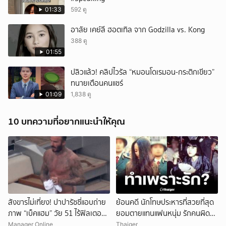
01:33
592 ดู
อาลัย เคย์ลี ฮอตเทิล จาก Godzilla vs. Kong
388 ดู
01:55
ปลิวแล้ว! คลิปไวรัล “หมอนโดเรมอน-กระติกเขียว”
ทนายเตือนคนแชร์
01:09
1,838 ดู
10 บทความที่อยากแนะนำให้คุณ
สังขารไม่เที่ยง! ปาปารัซซี่แอบถ่าย
ย้อนคดี นักโทษประหารที่สวยที่สุด
ภาพ “เบ็คแฮม” วัย 51 ไร้ฟิลเตอร์
ยอมตายแทนแฟนหนุ่ม รักคนผิด
เผยให้เห็นผมบาง-ศีรษะล้าน
ชีวิตดิ่งเหว
Manager Online
Thaiger