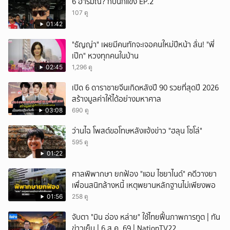
6 อารมณ์? กับนักแข่ง EP.2
107 ดู
01:42
"ธัญญ่า" เผยมีคนทักจะเจอคนใหม่ปีหน้า ลั่น! "พี่
เป๊ก" หวงทุกคนในบ้าน
02:45
1,296 ดู
เปิด 6 ดาราชายจีนเกิดหลังปี 90 รวยที่สุดปี 2026
สร้างมูลค่าให้ได้อย่างมหาศาล
03:08
690 ดู
ว่านไฉ โพสต์ขอโทษหลังแจ้งข่าว "ฮลุน โซโล่"
595 ดู
01:22
ศาลพิพากษา ยกฟ้อง "แอม ไซยาไนด์" คดีวางยา
เพื่อนสนิทล้างหนี้ เหตุพยานหลักฐานไม่เพียงพอ
01:56
258 ดู
จับตา "มิน อ่อง หล่าย" ใช้ไทยฟื้นภาพการทูต | ทัน
ข่าวเย็น | 6 ส.ค. 69 | NationTV22