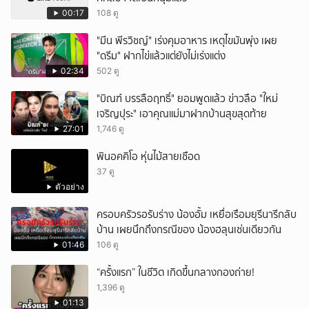
00:17
108 ดู
"มีน พีรวิชญ์" เร่งคุมอาหาร เหตุไขมันพุ่ง เผย
"ดรีม" ฝากไข่แล้วแต่ยังไม่เร่งแต่ง
02:34
502 ดู
"บิณฑ์ บรรลือฤทธิ์" ยอมพูดแล้ว ข่าวลือ "ใหม่
เจริญปุระ" เอาคุณแม่มาฝากบ้านสุขสุดท้าย
27:01
1,746 ดู
พินอคคิโอ หุ่นไม้สายเชือด
37 ดู
ตัวอย่าง
ครอบครัวรอรับร่าง น้องอั้ม เหยื่อเรือมยุรีนารีกลับ
บ้าน เผยนึกถึงกรณีของ น้องฮลุนเช่นเดียวกัน
01:46
106 ดู
“ครั้งแรก” ในชีวิต เกิดขึ้นกลางกองถ่าย!
1,396 ดู
01:13