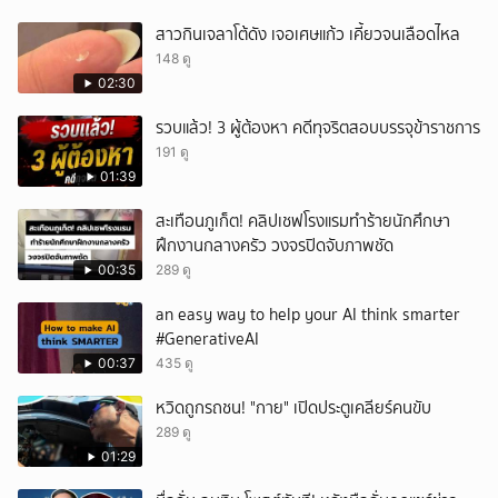
สาวกินเจลาโต้ดัง เจอเศษแก้ว เคี้ยวจนเลือดไหล
148 ดู
02:30
รวบแล้ว! 3 ผู้ต้องหา คดีทุจริตสอบบรรจุข้าราชการ
191 ดู
01:39
สะเทือนภูเก็ต! คลิปเชฟโรงแรมทำร้ายนักศึกษา
ฝึกงานกลางครัว วงจรปิดจับภาพชัด
00:35
289 ดู
an easy way to help your AI think smarter
#GenerativeAI
00:37
435 ดู
หวิดถูกรถชน! "กาย" เปิดประตูเคลียร์คนขับ
289 ดู
01:29