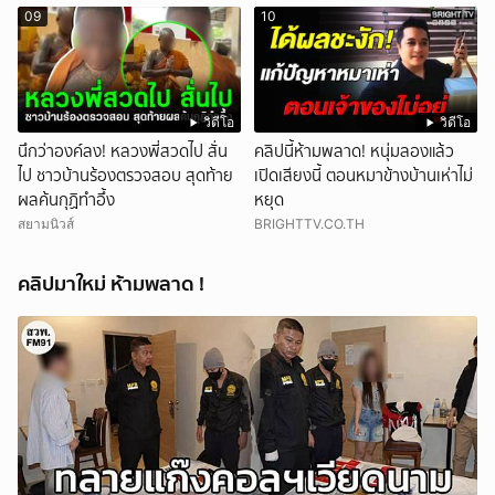
09
10
วิดีโอ
วิดีโอ
นึกว่าองค์ลง! หลวงพี่สวดไป สั่น
คลิปนี้ห้ามพลาด! หนุ่มลองแล้ว
ไป ชาวบ้านร้องตรวจสอบ สุดท้าย
เปิดเสียงนี้ ตอนหมาข้างบ้านเห่าไม่
ผลค้นกุฏิทำอึ้ง
หยุด
สยามนิวส์
BRIGHTTV.CO.TH
คลิปมาใหม่ ห้ามพลาด !