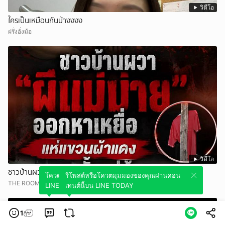
วิดีโอ
ใครเป็นเหมือนกันบ้างงงง
ฝรั่งอั่งม้อ
วิดีโอ
ชาวบ้านผวา “ผีแม่ม่าย” ออกหาเหยื่อ แห่แขวนผ้าแดงทั้งหมู่บ้าน
โควตมุมมองของคุณผ่านคอนเทนต์นี้บน
รีโพสต์หรือโควตมุมมองของคุณผ่านคอน
THE ROOM 44 CHANNEL
LINE TODAY
เทนต์นี้บน LINE TODAY
1