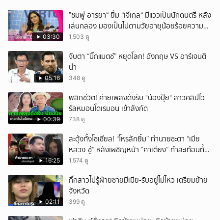
”ชมพู่ อารยา“ ยิ้ม “เจ๊เกล“ มีแววเป็นนักดนตรี หลัง
เล่นกลอง มองเป็นไปตามวัยอายุน้อยร้อยความ
สามารถ
03:30
1,503 ดู
จับตา “บิ๊กแมตช์” หยุดโลก! อังกฤษ VS อาร์เจนติ
น่า
05:16
348 ดู
พลิกชีวิต! ค่ายเพลงดังรับ "น้องปุ้ย" สาวคลิปไว
รัลหมอนโดเรมอน เข้าสังกัด
00:39
738 ดู
สะดุ้งทั้งโซเชียล! “โหรลักยิ้ม” ทำนายชะตา “เมีย
หลวง-ชู้” หลังเผชิญหน้า “คาเตียง” ทำสะเทือนทั้ง
ประเทศ
16:25
1,574 ดู
กิ๊กสาวไม่รู้ฝ่ายชายมีเมีย-รับอยู่ไม่ไหว เตรียมย้าย
จังหวัด
02:11
399 ดู