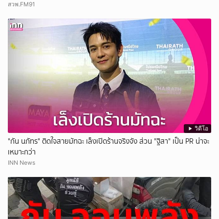
สวพ.FM91
วิดีโอ
"กัน นภัทร" ติดใจสายมัทฉะ เล็งเปิดร้านจริงจัง ส่วน "ฐิสา" เป็น PR น่าจะ
เหมาะกว่า
INN News