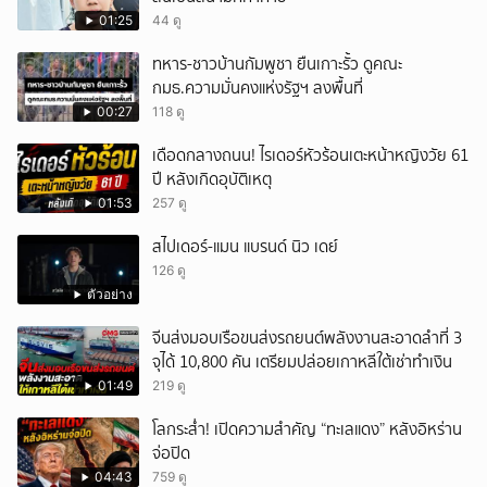
01:25
44 ดู
ทหาร-ชาวบ้านกัมพูชา ยืนเกาะรั้ว ดูคณะ
กมธ.ความมั่นคงแห่งรัฐฯ ลงพื้นที่
00:27
118 ดู
เดือดกลางถนน! ไรเดอร์หัวร้อนเตะหน้าหญิงวัย 61
ปี หลังเกิดอุบัติเหตุ
01:53
257 ดู
สไปเดอร์-แมน แบรนด์ นิว เดย์
126 ดู
ตัวอย่าง
จีนส่งมอบเรือขนส่งรถยนต์พลังงานสะอาดลำที่ 3
จุได้ 10,800 คัน เตรียมปล่อยเกาหลีใต้เช่าทำเงิน
01:49
219 ดู
โลกระส่ำ! เปิดความสำคัญ “ทะเลแดง” หลังอิหร่าน
จ่อปิด
04:43
759 ดู