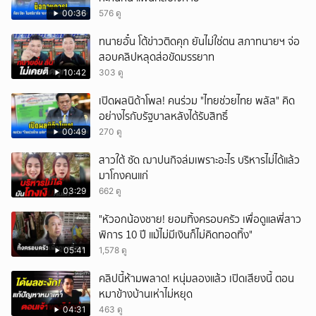
00:36
576 ดู
ทนายอั๋น โต้ข่าวติดคุก ยันไม่ใช่ตน สภาทนายฯ จ่อ
สอบคลิปหลุดส่อขัดมรรยาท
10:42
303 ดู
เปิดผลนิด้าโพล! คนร่วม "ไทยช่วยไทย พลัส" คิด
อย่างไรกับรัฐบาลหลังได้รับสิทธิ์
00:49
270 ดู
สาวใต้ ซัด ฌาปนกิจล่มเพราะอะไร บริหารไม่ได้แล้ว
มาโกงคนแก่
03:29
662 ดู
"หัวอกน้องชาย! ยอมทิ้งครอบครัว เพื่อดูแลพี่สาว
พิการ 10 ปี แม้ไม่มีเงินก็ไม่คิดทอดทิ้ง"
05:41
1,578 ดู
คลิปนี้ห้ามพลาด! หนุ่มลองแล้ว เปิดเสียงนี้ ตอน
หมาข้างบ้านเห่าไม่หยุด
04:31
463 ดู