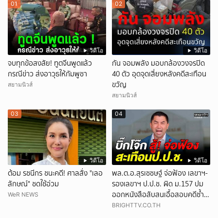
01
02
วิดีโอ
วิดีโอ
จบทุกข้อสงสัย! ทูตจีนพูดแล้ว
กัน จอมพลัง มอบกล้องวงจรปิด
กรณีข่าว ส่งอาวุธให้กัมพูชา
40 ตัว อุดจุดเสี่ยงหลังคดีสะเทือน
ขวัญ
สยามนิวส์
สยามนิวส์
03
04
วิดีโอ
วิดีโอ
ต้อม รชนีกร ชนะคดี! ศาลสั่ง "เลอ
พล.ต.อ.สุรเชชษฐ์ จ่อฟ้อง เลขาฯ-
ลักษณ์" ชดใช้อ่วม
รองเลขาฯ ป.ป.ช. ผิด ม.157 ปม
ออกหนังสือสับสนเอื้อสอบคดีซ้ำ
WeR NEWS
ซ้อน
BRIGHTTV.CO.TH