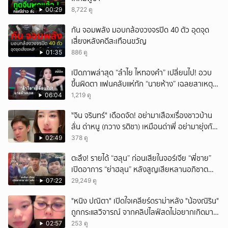
00:29
8,722 ดู
กัน จอมพลัง มอบกล้องวงจรปิด 40 ตัว อุดจุด
เสี่ยงหลังคดีสะเทือนขวัญ
01:35
886 ดู
เปิดภาพล่าสุด “ลำไย ไหทองคำ” เปลี่ยนไป! อวบ
ขึ้นผิดตา แฟนคลับแห่ทัก “นายห้าง” เฉลยสาเหตุ
ชัด!
06:04
1,219 ดู
ั่"จิน จรินทร์" เดือดจัด! อย่ามาเสือxเรื่องชาวบ้าน
ลั่น ด่าหนู (กวาง รติชา) เหมือนด่าพี่ อย่ามายุ่งกับ
คนของผม จบ!!!
02:49
378 ดู
ตะลึง! รายได้ “ฮลุน” ก่อนเสียในจอร์เจีย “พี่ชาย”
เปิดอาการ “ย่าฮลุน” หลังสูญเสียหลานอภิชาต
บุตร!
07:22
29,249 ดู
"หนิง ปณิตา" เปิดใจเคลียร์ดราม่าหลัง "น้องณิริน"
ถูกกระแสวิจารณ์ จากคลิปไลฟ์สดไม่อยากเกิดมา
หน้าเหมือนพ่อ
02:57
253 ดู