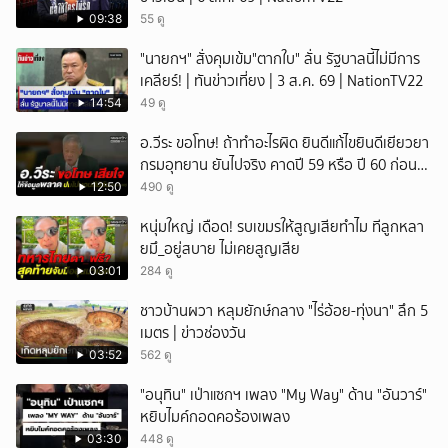
ยกเลิก
09:38
55 ดู
"นายกฯ" สั่งคุมเข้ม"ตากใบ" ลั่น รัฐบาลนี้ไม่มีการ
เคลียร์! | ทันข่าวเที่ยง | 3 ส.ค. 69 | NationTV22
14:54
49 ดู
อ.วีระ ขอโทษ! ถ้าทำอะไรผิด ยินดีแก้ไขยินดีเยียวยา
กรมอุทยาน ยันไปจริง คาดปี 59 หรือ ปี 60 ก่อน
ปิดให้พัก
12:50
490 ดู
หนุ่มใหญ่ เดือด! รบเขมรให้สูญเสียทำไม ทีลูกหลา
ยมึ_อยู่สบาย ไม่เคยสูญเสีย
03:01
284 ดู
ชาวบ้านผวา หลุมยักษ์กลาง "ไร่อ้อย-ทุ่งนา" ลึก 5
เมตร | ข่าวช่องวัน
03:52
562 ดู
"อนุทิน" เป่าแซกฯ เพลง "My Way" ด้าน "อันวาร์"
หยิบไมค์กอดคอร้องเพลง
03:30
448 ดู