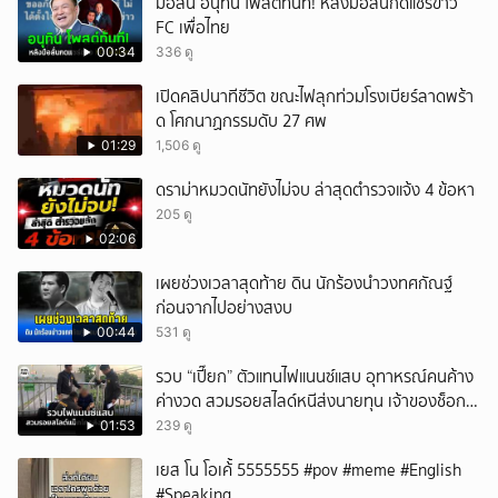
มื่อลั่น อนุทิน โพสต์ทันที! หลังมือลั่นกดแชร์ข่าว
FC เพื่อไทย
00:34
336 ดู
เปิดคลิปนาทีชีวิต ขณะไฟลุกท่วมโรงเบียร์ลาดพร้า
ด โศกนาฏกรรมดับ 27 ศพ
01:29
1,506 ดู
ดราม่าหมวดนัทยังไม่จบ ล่าสุดตำรวจแจ้ง 4 ข้อหา
205 ดู
02:06
เผยช่วงเวลาสุดท้าย ดิน นักร้องนำวงทศกัณฐ์
ก่อนจากไปอย่างสงบ
00:44
531 ดู
รวบ “เปี๊ยก” ตัวแทนไฟแนนซ์แสบ อุทาหรณ์คนค้าง
ค่างวด สวมรอยสไลด์หนีส่งนายทุน เจ้าของช็อก
หนี้ยังอยู่ - รถปลิว เสียหายกว่า 600,000 บาท
01:53
239 ดู
เยส โน โอเค้้้้ 5555555 #pov #meme #English
#Speaking