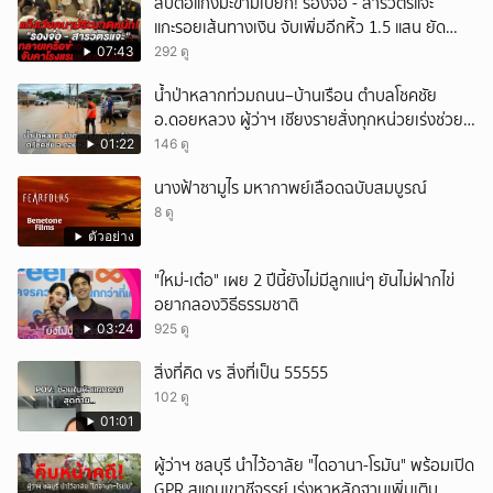
สืบต่อแก๊งมะขามเปียก! รองจ๋อ - สารวัตรแจ๊ะ
แกะรอยเส้นทางเงิน จับเพิ่มอีกหิ้ว 1.5 แสน ยัด
สินบน
07:43
292 ดู
น้ำป่าหลากท่วมถนน–บ้านเรือน ตำบลโชคชัย
อ.ดอยหลวง ผู้ว่าฯ เชียงรายสั่งทุกหน่วยเร่งช่วย
เหลือประชาชน
01:22
146 ดู
นางฟ้าซามูไร มหากาพย์เลือดฉบับสมบูรณ์
8 ดู
ตัวอย่าง
"ใหม่-เต๋อ" เผย 2 ปีนี้ยังไม่มีลูกแน่ๆ ยันไม่ฝากไข่
อยากลองวิธีธรรมชาติ
03:24
925 ดู
สิ่งที่คิด vs สิ่งที่เป็น 55555
102 ดู
01:01
ผู้ว่าฯ ชลบุรี นำไว้อาลัย "ไดอานา-โรมัน" พร้อมเปิด
GPR สแกนเขาชีจรรย์ เร่งหาหลักฐานเพิ่มเติม