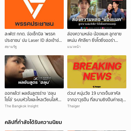
สะพัด! กกต. จ่อเช็กบิล ‘พรรค
ส่องความหล่อ น้องแมค ลูกชาย
ประชาชน’ ปม Laser ID ส่อเข้าข่าย
แหม่ม คัทลียา ยิ่งโตยิ่งออร่า
ยุบพรรคตาม ม.92
พระเอกพุ่ง
สยามรัฐ
แนวหน้า
ออกแล้ว! ผลชันสูตรร่าง ‘ฮลุน
ด่วน! หนุ่มวัย 19 บาดเจ็บสาหัส
โซโล่’ ระบบหัวใจและไหลเวียนโลหิต
จากอาวุธปืน ที่สนามยิงปืนค่ายสุร
ล้มเหลว
นารี โคราช ตำรวจเร่งสอบสาเหตุ
The Bangkok Insight
Thaiger
คลิปที่กำลังได้รับความนิยม