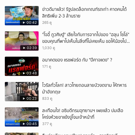
ข่าวดีมาแล้ว! รัฐปลดล็อกเกณฑ์รถเก่า คาดคนได้
สิทธิเพิ่ม 2-3 ล้านราย
00:42
265 ดู
"โจอี้ ภูวศิษฐ์" เสียใจกับการจากไปของ "ฮลุน โซโล่"
ขอบคุณที่พาไปเห็นในสิ่งที่ไม่เคยเห็น ขอให้น้องไปสู่
สุคติ
02:39
1,030 ดู
อนาคตของ แรชฟอร์ด กับ "ปีศาจแดง" ?
171 ดู
03:48
ไวรัลทั่วโลก! สาวไทยถอนสายบัวงดงาม ให้ทหาร
ม้าอังกฤษ
00:23
833 ดู
สะเทือนใจ! อธิบดีกรมอุทยานฯ เผยแล้ว ปมเสือ
โคร่งห้วยขาแข้งจู่โจมเจ้าหน้าที่
00:45
377 ดู