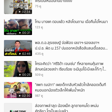
ใครเป็นเหมือนกันบ้างงงง
75 ดู
02:34
โทน บางแค ตอบแล้ว หลังโดนถาม เมื่อคืนไปไหนมา
123 ดู
00:31
พล.ต.อ.สุรเชชษฐ์ จ่อฟ้อง เลขาฯ-รองเลขาฯ
ป.ป.ช. ผิด ม.157 ปมออกหนังสือสับสนเอื้อสอบ
คดีซ้ำซ้อน
02:46
435 ดู
ใครจะคิดว่า "ศรีริต้า เจนเซ่น" ที่หลายคนคุ้นภาพ
ลักษณ์สวยสง่า เรียบร้อย จะมีมุมโบ๊ะบ๊ะและโก๊ะๆ ให้
ได้อมยิ้มเหมือนกัน งานนี้ทำเอาแฟนๆ ทั้งเอ็นดูทั้ง
00:25
509 ดู
หัวเราะ
"แพท ณปภา" เผยเด็กกลับหัวแล้วใกล้คลอดเต็มที
หมอบอกน้องตัวเล็กให้เพิ่มน้ำหนัก
02:30
987 ดู
ส่องภาพล่าสุด น้องแม็ค ลูกชายคนโต แหม่ม
คัทลียา โตเป็นหนุ่มแล้ว