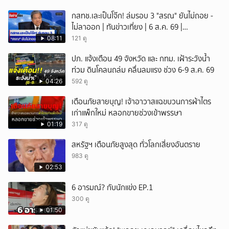
กสทช.เละเป็นโจ๊ก! ล่มรอบ 3 "สรณ" ยันไม่ถอย -
ไม่ลาออก | ทันข่าวเที่ยง | 6 ส.ค. 69 |
NationTV22
08:11
121 ดู
ปภ. แจ้งเตือน 49 จังหวัด และ กทม. เฝ้าระวังน้ำ
ท่วม ดินโคลนถล่ม คลื่นลมแรง ช่วง 6-9 ส.ค. 69
04:26
592 ดู
เตือนภัยสายบุญ! เจ้าอาวาสแฉขบวนการผ้าไตร
เก่าแพ็กใหม่ หลอกขายช่วงเข้าพรรษา
01:19
317 ดู
สหรัฐฯ เตือนภัยสูงสุด ทั่วโลกเสี่ยงอันตราย
983 ดู
02:53
6 อารมณ์? กับนักแข่ง EP.1
300 ดู
01:50