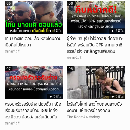
05
06
วิดีโอ
วิดีโอ
โทน บางแค ตอบแล้ว หลังโดนถาม
ผู้ว่าฯ ชลบุรี นำไว้อาลัย "ไดอานา-
เมื่อคืนไปไหนมา
โรมัน" พร้อมเปิด GPR สแกนเขาชี
จรรย์ เร่งหาหลักฐานเพิ่มเติม
สยามนิวส์
สยามนิวส์
07
08
วิดีโอ
วิดีโอ
ครอบครัวรอรับร่าง น้องอั้ม เหยื่อ
ไวรัลทั่วโลก! สาวไทยถอนสายบัว
เรือมยุรีนารีกลับบ้าน เผยนึกถึง
งดงาม ให้ทหารม้าอังกฤษ
กรณีของ น้องฮลุนเช่นเดียวกัน
The Room44 Variety
สยามนิวส์