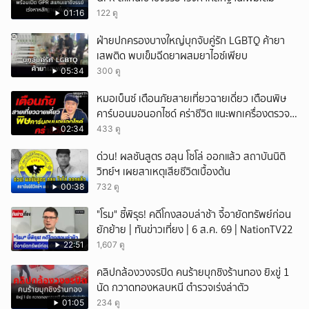
01:16
122 ดู
ฝ่ายปกครองบางใหญ่บุกจับคู่รัก LGBTQ ค้ายา
เสพติด พบเข็มฉีดยาผสมยาไอซ์เพียบ
05:34
300 ดู
หมอเบ็นซ์ เตือนภัยสายเที่ยวฉายเดี่ยว เตือนพิษ
คาร์บอนมอนอกไซด์ คร่าชีวิต แนะพกเครื่องตรวจ
วัดติดตัว
02:34
433 ดู
ด่วน! ผลชันสูตร ฮลุน โซโล่ ออกแล้ว สถาบันนิติ
วิทย์ฯ เผยสาเหตุเสียชีวิตเบื้องต้น
00:38
732 ดู
"โรม" ชี้พิรุธ! คดีโกงสอบล่าช้า จี้อายัดทรัพย์ก่อน
ยักย้าย | ทันข่าวเที่ยง | 6 ส.ค. 69 | NationTV22
22:51
1,607 ดู
คลิปกล้องวงจรปิด คนร้ายบุกชิงร้านทอง ยิxขู่ 1
นัด กวาดทองหลบหนี ตำรวจเร่งล่าตัว
01:05
234 ดู