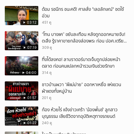
ต้อม รชนีกร ชนะคดี! ศาลสั่ง "เลอลักษณ์" ชดใช้
อ่วม
03:12
451 ดู
“โทน บางแค” ขยับสะเทือน หลังถูกออกหมายจับ!
ตะลึง รู้ราคาขายกล้องส่องพระ ก่อน ปอศ.เตรียม
บุกรวบ?
07:19
309 ดู
ทิ้งได้ลงคอ! ลาบราดอร์บาดเจ็บถูกปล่อยหน้า
ตลาด ก่อนคนแปลกหน้ารวมเงินช่วยรักษา
04:00
314 ดู
ชาวบ้านผวา “ผีแม่ม่าย” ออกหาเหยื่อ แห่แขวน
ผ้าแดงทั้งหมู่บ้าน
01:57
201 ดู
ก้อง ห้วยไร่ แจ้งข่าวเศร้า 'น้องพั้นช์' ลูกสาว
บุญธรรม เสียชีวิตจากอุบัติเหตุทางรถยนต์
01:22
240 ดู