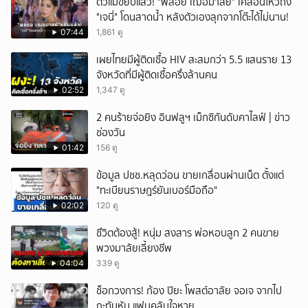
ตัวแม่ขยับแล้ว! "พลอย เฌอมาลย์" เคลื่อนไหวถึง
"เจนี่" โดนสาดน้ำ หลังตัวเองลุกจากโต๊ะได้ไม่นาน!
07:44
1,861 ดู
เผยไทยมีผู้ติดเชื้อ HIV สะสมกว่า 5.5 แสนราย 13
จังหวัดที่มีผู้ติดเชื้อครึ่งล้านคน
02:52
1,347 ดู
2 คนร้ายจ่อยิง อินฟลูฯ เม็กซิกันดับคาไลฟ์ | ข่าว
ช่องวัน
01:42
156 ดู
ข้อมูล ปชช.หลุดว่อน ขายเกลื่อนผ่านเน็ต ตั้งแต่
"ทะเบียนราษฎร์ยันเบอร์มือถือ"
02:02
120 ดู
ชึวิตต้องสู้! หนุ่ม สงสาร พ่อหอบลูก 2 คนขาย
พวงมาลัยเลี้ยงชีพ
04:04
339 ดู
ช็อกวงการ! ก้อง ปิยะ โพสต์อาลัย จอเจ จากไป
กะทันหัน แฟนคลับใจหาย