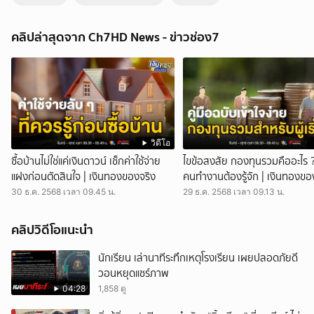
สืบนครบาล 3 จับกุม แบงค์ แก๊งอุ้มขู่ฆ่าการ์ด | ข่าวเด็ด 7 สี
ข่าวช่อง 7ตำรวจสืบสวนนครบาลสาม สามารถติดตามจับกุม นายพิรุณ หรือ
คลิปล่าสุดจาก Ch7HD News - ข่าวช่อง7
แบงค์ ผู้ต้องหาที่ร่วมขบวนการอุ้มฆ่าชายอายุ 40 ปี โดยการก่อเหตุเกิดขึ้น
เมื่อปี 2566 ซึ่งผู้ต้องหารายนี้ได้หลบหนีคดีมานานกว่าสองปี ก่อนจะถูกตาม
จับกุมตัวได้ที่คอนโดแห่งหนึ่งในพื้นที่จังหวัดฉะเชิงเทรา การจับกุมครั้งนี้สืบ
เนื่องจาก เจ้าหน้าที่ตำรวจสืบสวนนครบาลสาม ได้สืบสวนจนทราบว่า นาย
พิรุณ หรือแบงค์ ผู้ต้องหารายนี้ ได้หลบหนีคดีไปซ่อนตัวอยู่ในคอนโดแห่ง
หนึ่งในพื้นที่จังหวัดฉะเชิงเทรา จึงได้รวบรวมพยานหลักฐานเพื่อขออนุมัติ
ศาลออกหมายจับ และนำกำลังเข้าทำการจับกุมตัวได้ในที่สุดจากการสอบ
ปากคำ นายพิรุณ หรือแบงค์ ให้การรับสารภาพว่าเป็นหนึ่งในกลุ่มผู้ต้องหาที่
วิดีโอ
ร่วมกันอุ้มนายอุเทน ชายอายุ 40 ปี ผู้เสียหาย เพื่อนำตัวไปฆ่าในพื้นที่อำเภอ
ซื้อบ้านไม่ใช่แค่เงินดาวน์ เช็กค่าใช้จ่าย
ไขข้อสงสัย กองทุนรวมคืออะไร 
บางน้ำเปรี้ยว จังหวัดฉะเชิงเทรา นอกจากนี้ จากการตรวจสอบประวัติ
แฝงก่อนตัดสินใจ | เงินทองของจริง
คนทำงานต้องรู้จัก | เงินทองขอ
อาชญากรรมของ นายพิรุณ หรือแบงค์ ยังพบว่าเคยมีคดีฆ่าผู้อื่น เมื่อปี พ.ศ.
30 ธ.ค. 2568 เวลา 09.45 น.
29 ธ.ค. 2568 เวลา 09.13 น.
2557 และมีคดีพัวพันกับการใช้อาวุธปืนยิงรถบริเวณไฟแดงคลองเจ็ด ถนน
รังสิต-นครนายก จังหวัดปทุมธานี มาก่อนเบื้องต้น เจ้าหน้าที่ตำรวจได้แจ้ง
ข้อกล่าวหา และควบคุมตัว นายพิรุณ หรือแบงค์ ส่งมอบให้พนักงานสอบสวน
คลิปวิดีโอแนะนำ
สน.มีนบุรี เพื่อดำเนินคดีตามกฎหมายต่อไปบตัวไปดำเนินคดี [00:00]
จับกุม แบงค์ ผู้ต้องหา อุ้มขู่ฆ่า หลังหลบหนี 2 ปี, [00:22] ตำรวจ สืบสวน
นักเรียน เล่านาทีระทึกเหตุโรงเรียน เผยปลอดภัยดี
นครบาล รวบได้ที่คอนโดฉะเชิงเทรา, [00:28] รับสารภาพ อุ้มนายอุเทน
วอนหยุดแชร์ภาพ
เพื่อ ฆ่า ที่อำเภอบางน้ำเปรี้ยว, [00:42] ตรวจสอบพบประวัติ ฆ่าผู้อื่น และ
04:28
1,858 ดู
ยิงรถ, [00:45] แจ้งข้อหา ร่วมกันอุ้มฆ่า ก่อนส่ง สน.มีนบุรี กดติดตามช่อง
CH7HD News ได้ที่ : https://cutt.ly/YTch7hdnews ติดตามข่าวสารเพิ่ม