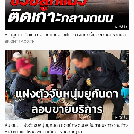
วิดีโอ
ช่วยลูกแมวติดเกาะกลางถนนกลางฝนตก เผยฤทธิ์เยอะข่วนคนช่วยเจ็บ
BRIGHTTV.CO.TH
วิดีโอ
สืบ ตม.1 แฝงตัวจับหนุ่มยูกันดา อดีตนักฟุตบอล รับขายบริการชายต่าง
ชาติ ผ่านแอปหาคู่ พบอยู่เกินกำหนดอนุญาต