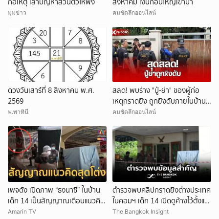
ก่อเหตุ เล่าปัญหาส่วนตัวให้ฟัง
สิงหาคม เงินก้อนใหญ่เข้ามา
มุมข่าว
คมชัดลึกออนไลน์
ดวงวันเสาร์ที่ 8 สิงหาคม พ.ศ.
สลด! พบร่าง "ปู่-ย่า" ของผู้ก่อ
2569
เหตุกราดยิง ถูกยิงดับภายในบ้าน
พัก
พ.พาทินี
คมชัดลึกออนไลน์
เพจดัง เปิดภาพ “ธงนาซี” ในบ้าน
ตำรวจพบคลิปกราดยิงต่างประเทศ
เด็ก 14 เป็นสัญญาณเตือนแนวคิด
ในคอมฯ เด็ก 14 เปิดดูค้างไว้ตั้งแต่
สุดโต่ง
วันที่ 30 ก.ค.
Amarin TV
The Bangkok Insight