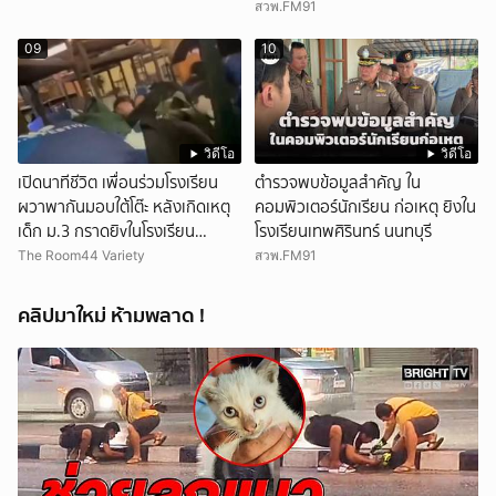
สวพ.FM91
09
10
วิดีโอ
วิดีโอ
เปิดนาทีชีวิต เพื่อนร่วมโรงเรียน
ตำรวจพบข้อมูลสำคัญ ใน
ผวาพากันมอบใต้โต๊ะ หลังเกิดเหตุ
คอมพิวเตอร์นักเรียน ก่อเหตุ ยิงใน
เด็ก ม.3 กราดยิvในโรงเรียน
โรงเรียนเทพศิรินทร์ นนทบุรี
เทพศิรินทร์นนท์ แบบไม่เลือกหน้า
The Room44 Variety
สวพ.FM91
เสียงปืนดังสนั่นหวั่นไหว
คลิปมาใหม่ ห้ามพลาด !