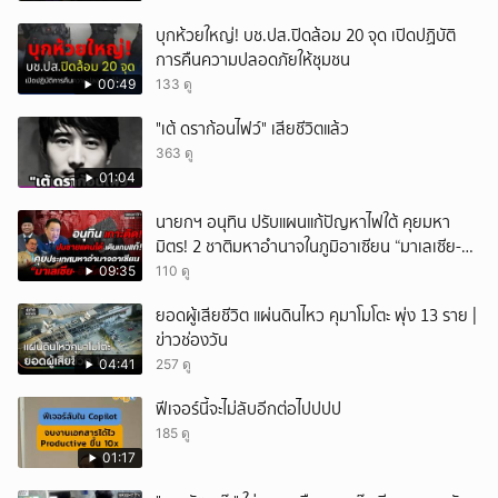
บุกห้วยใหญ่! บช.ปส.ปิดล้อม 20 จุด เปิดปฏิบัติ
การคืนความปลอดภัยให้ชุมชน
00:49
133 ดู
"เต้ ดราก้อนไฟว์" เสียชีวิตแล้ว
363 ดู
01:04
นายกฯ อนุทิน ปรับแผนแก้ปัญหาไฟใต้ คุยมหา
มิตร! 2 ชาติมหาอำนาจในภูมิอาเซียน “มาเลเซีย-
อินโดนีเซีย”
09:35
110 ดู
ยอดผู้เสียชีวิต แผ่นดินไหว คุมาโมโตะ พุ่ง 13 ราย |
ข่าวช่องวัน
04:41
257 ดู
ฟีเจอร์นี้จะไม่ลับอีกต่อไปปปป
185 ดู
01:17