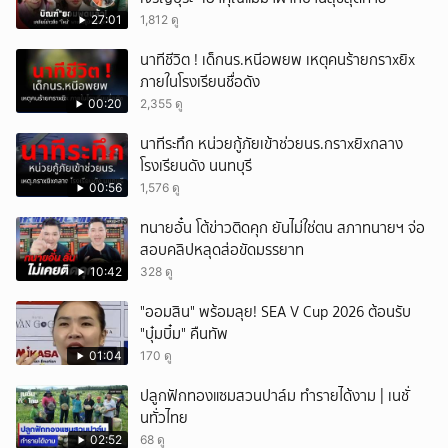
27:01
1,812 ดู
นาทีชีวิต ! เด็กนร.หนีอพยพ เหตุคนร้ายกราxยิx
ภายในโรงเรียนชื่อดัง
00:20
2,355 ดู
นาทีระทึก หน่วยกู้ภัยเข้าช่วยนร.กราxยิxกลาง
โรงเรียนดัง นนทบุรี
00:56
1,576 ดู
ทนายอั๋น โต้ข่าวติดคุก ยันไม่ใช่ตน สภาทนายฯ จ่อ
สอบคลิปหลุดส่อขัดมรรยาท
10:42
328 ดู
"ออมสิน" พร้อมลุย! SEA V Cup 2026 ต้อนรับ
"บุ๋มบิ๋ม" คืนทัพ
01:04
170 ดู
ปลูกฟักทองแซมสวนปาล์ม ทำรายได้งาม | เนชั่
นทั่วไทย
02:52
68 ดู