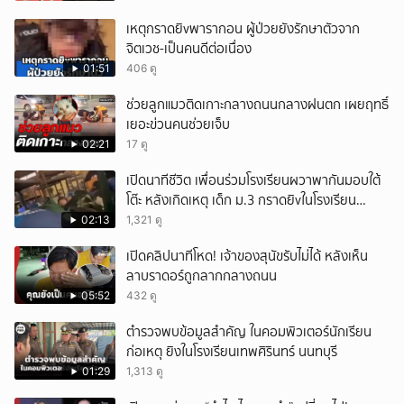
เหตุกราดยิvพารากอน ผู้ป่วยยังรักษาตัวจาก
จิตเวช-เป็นคนดีต่อเนื่อง
01:51
406 ดู
ช่วยลูกแมวติดเกาะกลางถนนกลางฝนตก เผยฤทธิ์
เยอะข่วนคนช่วยเจ็บ
02:21
17 ดู
เปิดนาทีชีวิต เพื่อนร่วมโรงเรียนผวาพากันมอบใต้
โต๊ะ หลังเกิดเหตุ เด็ก ม.3 กราดยิvในโรงเรียน
เทพศิรินทร์นนท์ แบบไม่เลือกหน้า เสียงปืนดังสนั่น
02:13
1,321 ดู
หวั่นไหว
เปิดคลิปนาทีโหด! เจ้าของสุนัขรับไม่ได้ หลังเห็น
ลาบราดอร์ถูกลากกลางถนน
05:52
432 ดู
ตำรวจพบข้อมูลสำคัญ ในคอมพิวเตอร์นักเรียน
ก่อเหตุ ยิงในโรงเรียนเทพศิรินทร์ นนทบุรี
01:29
1,313 ดู