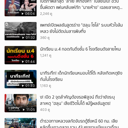
เปิดภาพล่าสุด “ลำไย ไหทองคำ” เปลี่ยนไป! อวบ
ขึ้นผิดตา แฟนคลับแห่ทัก “นายห้าง” เฉลยสาเหตุ
ชัด!
06:04
2,246 ดู
แพทย์เปิดผลชันสูตรร่าง "ฮลุน โซโล่" ระบบหัวใจล้ม
เหลว ยังไม่ตัดปมสารพิษทิ้ง
01:32
360 ดู
นักเรียน ม.4 กอดกันดิ่งชั้น 6 โรงเรียนดังสายไหม
1,241 ดู
01:44
นาทีระทึก! เด็กนักเรียนหมอบใต้โต๊ะ หลังเกิดเหตุยิง
กันในโรงเรียน
01:33
1,163 ดู
ึ้ง! เปิด 2 จุดสำคัญต้องรอพิสูจน์ ถึงว่ายังระบุ
สาเหตุ “ฮลุน” เสียชีวิตไม่ได้ แม้รู้ผลชันสูตร!
11:05
403 ดู
ตำรวจทางหลวงสกัดจับรถตู้ซิ่งหนี 60 กม. เสีย
หลักขึ้นเกาะกลาง รวบ 43 แรงงานเมียนมาเถื่อน