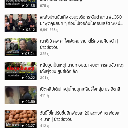
ยกเลิก
01:35
975 ดู
#หลังม่านบันเทิง ชวนวงร็อกระดับตำนาน #LOSO
มาพูดคุยสนุก ๆ ก่อนไปเจอกันในคอนเสิร์ต '30 ปี
LOSO นานเท่าไรก็รอ'
02:12
6,641,568 ดู
ญาติ 3 ศพ คาใจแจ้งคนหายแต่ไร้ความคืบหน้า |
ข่าวช่องวัน
03:24
325 ดู
หลับวูบเป็นเหตุ! นายก อบต. เผยอาการคนขับ เหตุ
เก๋งพุ่งชน ศูนย์เด็กเล็ก
00:22
301 ดู
เปิดคลิปเต็ม! หนุ่มไทยบุกเคลียร์ใจกลุ่ม นร.อิตาลี
411 ดู
03:59
วันนี้ไข่ไก่ปรับขึ้นอีกฟองละ 20 สตางค์ แตะฟองละ
4 บาท | ข่าวช่องวัน
03:27
412 ดู