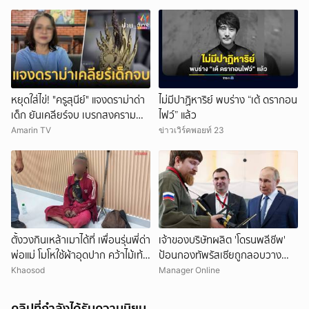
หยุดใส่ไข่! "ครูสุนีย์" แจงดราม่าด่า
ไม่มีปาฏิหาริย์ พบร่าง “เต้ ดรากอน
เด็ก ยันเคลียร์จบ เบรกสงคราม
ไฟว์” แล้ว
Gen
Amarin TV
ข่าวเวิร์คพอยท์ 23
ตั้งวงกินเหล้าเมาได้ที่ เพื่อนรุ่นพี่ด่า
เจ้าของบริษัทผลิต 'โดรนพลีชีพ'
พ่อแม่ โมโหใช้ผ้าอุดปาก คว้าไม้เท้า
ป้อนกองทัพรัสเซียถูกลอบวาง
กระหน่ำฟาดเสียชีวิต
'คาร์บอมบ์' บาดเจ็บ-คนขับรถเสีย
Khaosod
Manager Online
ชีวิต
คลิปที่กำลังได้รับความนิยม