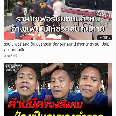
วิดีโอ
รวบโชเฟอร์เลือดเย็น ขับรถชนเหยื่อก่อนหลบหนี อ้างหน้าตาเฉย เมียไม่
อยากดูคนเจ็บ
สวพ.FM91