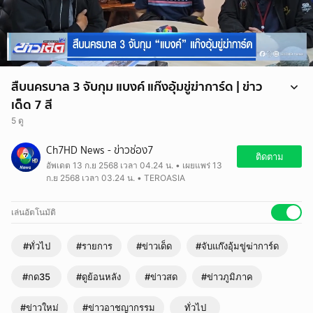
สืบนครบาล 3 จับกุม แบงค์ แก๊งอุ้มขู่ฆ่าการ์ด | ข่าว
เด็ด 7 สี
5 ดู
Ch7HD News - ข่าวช่อง7
ติดตาม
อัพเดต 13 ก.ย 2568 เวลา 04.24 น. • เผยแพร่ 13
ก.ย 2568 เวลา 03.24 น. • TEROASIA
เล่นอัตโนมัติ
#ทั่วไป
#รายการ
#ข่าวเด็ด
#จับแก๊งอุ้มขู่ฆ่าการ์ด
#กด35
#ดูย้อนหลัง
#ข่าวสด
#ข่าวภูมิภาค
#ข่าวใหม่
#ข่าวอาชญากรรม
ทั่วไป