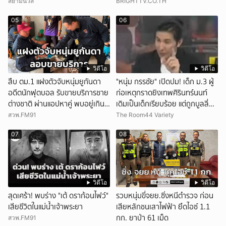
สยามนิวส์
BRIGHTTV.CO.TH
05
06
วิดีโอ
วิดีโอ
สืบ ตม.1 แฝงตัวจับหนุ่มยูกันดา
"หนุ่ม กรรชัย" เปิดปม! เด็ก ม.3 ผู้
อดีตนักฟุตบอล รับขายบริการชาย
ก่อเหตุกราดยิงเทพศิรินทร์นนท์
ต่างชาติ ผ่านแอปหาคู่ พบอยู่เกิน
เดิมเป็นเด็กเรียบร้อย แต่ถูกบูลลี่
กำหนดอนุญาต
หนัก คาดแรงกดดันสะสมกลายเป็น
สวพ.FM91
The Room44 Variety
แรงแค้น จนก่อเหตุสลด
07
08
วิดีโอ
วิดีโอ
สุดเศร้า! พบร่าง "เต้ ดราก้อนไฟว์"
รวบหนุ่มขี่จยย.ซิ่งหนีตำรวจ ก่อน
เสียชีวิตในแม่น้ำเจ้าพระยา
เสียหลักชนเสาไฟฟ้า ยึดไอซ์ 1.1
กก. ยาบ้า 61 เม็ด
สวพ.FM91