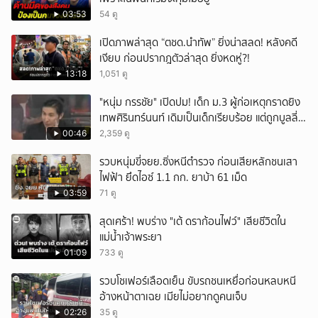
03:53
54 ดู
เปิดภาพล่าสุด “ตชด.นำทัพ” ยิ่งน่าสลด! หลังคดี
เงียบ ก่อนปรากฎตัวล่าสุด ยิ่งหดหู่?!
13:18
1,051 ดู
"หนุ่ม กรรชัย" เปิดปม! เด็ก ม.3 ผู้ก่อเหตุกราดยิง
เทพศิรินทร์นนท์ เดิมเป็นเด็กเรียบร้อย แต่ถูกบูลลี่
หนัก คาดแรงกดดันสะสมกลายเป็นแรงแค้น จนก่อ
00:46
2,359 ดู
เหตุสลด
รวบหนุ่มขี่จยย.ซิ่งหนีตำรวจ ก่อนเสียหลักชนเสา
ไฟฟ้า ยึดไอซ์ 1.1 กก. ยาบ้า 61 เม็ด
03:59
71 ดู
สุดเศร้า! พบร่าง "เต้ ดราก้อนไฟว์" เสียชีวิตใน
แม่น้ำเจ้าพระยา
01:09
733 ดู
รวบโชเฟอร์เลือดเย็น ขับรถชนเหยื่อก่อนหลบหนี
อ้างหน้าตาเฉย เมียไม่อยากดูคนเจ็บ
02:26
35 ดู