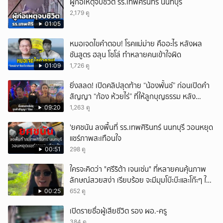
ผู้ก่อเหตุจบชีวิต รร.เทพศิรินทร์ นนทบุรี
2,179 ดู
01:05
หมอเจดไขคำตอบ! โรคแม่ม่าย คืออะไร หลังผล
ชันสูตร ฮลุน โซโล่ ทำหลายคนเข้าใจผิด
01:09
1,726 ดู
ยิ่งสลด! เปิดคลิปสุดท้าย “น้องพั้นช์” ก่อนเปิดคำ
สัญญา “ก้อง ห้วยไร่” ที่ให้ลูกบุญธรรม หลัง
ลาโลก!
09:20
1,263 ดู
'ยศชนัน ลงพื้นที่ รร.เทพศิรินทร์ นนทบุรี วอนหยุด
แชร์ภาพสะเทือนใจ
00:51
298 ดู
ใครจะคิดว่า "ศรีริต้า เจนเซ่น" ที่หลายคนคุ้นภาพ
ลักษณ์สวยสง่า เรียบร้อย จะมีมุมโบ๊ะบ๊ะและโก๊ะๆ ให้
ได้อมยิ้มเหมือนกัน งานนี้ทำเอาแฟนๆ ทั้งเอ็นดูทั้ง
00:25
652 ดู
หัวเราะ
เปิดรายชื่อผู้เสียชีวิต รอง ผอ.-ครู
384 ดู