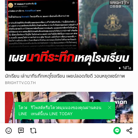
วิดีโอ
นักเรียน เล่านาทีระทึกเหตุโรงเรียน เผยปลอดภัยดี วอนหยุดแชร์ภาพ
BRIGHTTV.CO.TH
โควตมุมมองของคุณผ่านคอนเทนต์นี้บน
รีโพสต์หรือโควตมุมมองของคุณผ่านคอน
LINE TODAY
เทนต์นี้บน LINE TODAY