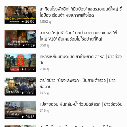
สะเทือนโรงพักอีก! "เมียป๋อง" แฉตร.เอเยนต์ใหญ่ ซี้
ไอป๋อง เรือนจำเผยสภาพแก๊งโฉด
26:00
1,852 ดู
สาเหตุ "หนุ่มหัวร้อน" ถุยน้ำลาย-ทุบรถเบนซ์ "พี่
ใหญ่ V10" ลั่นเคยซ่อมไม่ใช่อย่างที่คิด!
11:39
359 ดู
ทหารเหยียบทุ่นระเบิด ขาซ้ายขาด-สาหัส | ข่าวช่อง
วัน
05:32
236 ดู
ตร.โต้ข่าว "ป๋องและพวก" เป็นสายตำรวจ | ข่าว
ช่องวัน
09:31
146 ดู
แม่สายอ่วม ฝนถล่ม-น้ำท่วมมิดล้อรถ | ข่าวช่องวัน
316 ดู
06:13