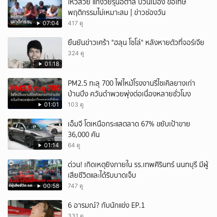
ไหว้สวย แก๊งวัยรุ่นอิตาลี ป่วนเมือง ขอโทษ
พฤติกรรมไม่เหมาะสม | ข่าวช่องวัน
07:04
417 ดู
ยืนยันข่าวเศร้า "ฮลุน โซโล่" หลังหายตัวที่จอร์เจีย
324 ดู
01:18
PM2.5 ทะลุ 700 ไฟไหม้โรงงานรีไซเคิลยางเก่า
บ้านบึง ควันดำพวยพุ่งต่อเนื่องหลายชั่วโมง
01:01
103 ดู
เอ็มจี โตเหนือกระแสตลาด 67% ขยับเป้าขาย
36,000 คัน
01:14
64 ดู
ด่วน! เกิดเหตุยิงภายใน รร.เทพศิรินทร์ นนทบุรี มีผู้
เสียชีวิตและได้รับบาดเจ็บ
00:58
747 ดู
6 อารมณ์? กับนักแข่ง EP.1
331 ดู