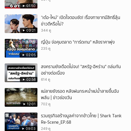
01:50
“เต๋อ-ใหม่” เปิดใจตอบชัด! เรื่องทายาทมีสิทธิ์ลุ้น
ข่าวดีหรือไม่?
03:21
344 ดู
ญี่ปุ่น จ่อคุมตลาด "การ์ดเกม" หลังราคาพุ่ง
235 ดู
02:05
สงครามยังเดือดไม่จบ! "สหรัฐ-อิหร่าน" ถล่มกัน
อย่างต่อเนื่อง
02:56
614 ดู
แม่สายยังรอด หลังฝนกระหน่ำแม่น้ำสายขึ้นฉับ
พลัน | ข่าวช่องวัน
12:01
702 ดู
รวมธุรกิจสร้างมูลค่าจากข้าวไทย | Shark Tank
Re-Scene_EP.68
09:03
249 ดู