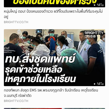
วิดีโอ
หนุ่มใหญ่ ตอบ! ป๋องคนของตำรวจ แต่ที่โดนจับเพราะในพื้นที่เริ่มจะคุมไม่
อยู่
BRIGHTTV.CO.TH
วิดีโอ
กองทัพบก ส่งชุด EMS รพ.พระมงกุฎเกล้า รับนักเรียน เหตุโรงเรียน
จ.นนทบุรี เร่งผ่าตัด
BRIGHTTV.CO.TH