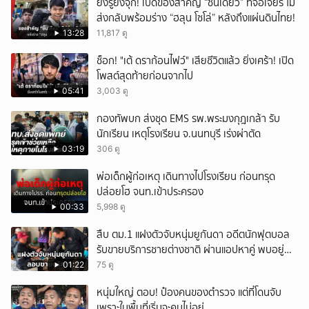
ยิ่งรู้ยิ่งจุก! เปิดของสำคัญ “ชิ้นเดียว” ที่จอเจียร์ ไม่
เติมได้ที่ https://news.ch7.com #ข่าวเด็ด 7 สี #ข่าวช่อง7
ส่งกลับพร้อมร่าง “ฮลุน โซโล่” หลังถึงแผ่นดินไทย!
#CH7HDNEWS ติดตาม CH7HD News และ TERO Digital ได้ที่ :
13:28
11,817 ดู
https://linktr.ee/ch7hdnews_tero
ช็อก! "เต้ ดราก้อนไฟว์" เสียชีวิตแล้ว ยิ่งเศร้า! เปิด
โพสต์สุดท้ายก่อนจากไป
05:41
3,003 ดู
กองทัพบก ส่งชุด EMS รพ.พระมงกุฎเกล้า รับ
นักเรียน เหตุโรงเรียน จ.นนทบุรี เร่งผ่าตัด
03:19
306 ดู
พ่อเด็กผู้ก่อเหตุ เดินทางไปโรงเรียน ก่อนทรุด
ปล่อยโฮ จนท.เข้าประครอง
00:33
5,998 ดู
สืบ ตม.1 แฝงตัวจับหนุ่มยูกันดา อดีตนักฟุตบอล
รับขายบริการชายต่างชาติ ผ่านแอปหาคู่ พบอยู่
เกินกำหนดอนุญาต
01:22
75 ดู
หนุ่มใหญ่ ตอบ! ป๋องคนของตำรวจ แต่ที่โดนจับ
เพราะในพื้นที่เริ่มจะคุมไม่อยู่