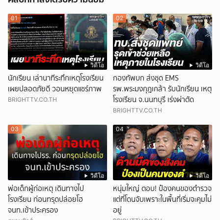
01
02
วิดีโอ
วิดีโอ
นักเรียน เล่านาทีระทึกเหตุโรงเรียน
กองทัพบก ส่งชุด EMS
เผยปลอดภัยดี วอนหยุดแชร์ภาพ
รพ.พระมงกุฎเกล้า รับนักเรียน เหตุ
โรงเรียน จ.นนทบุรี เร่งผ่าตัด
BRIGHTTV.CO.TH
BRIGHTTV.CO.TH
03
04
วิดีโอ
วิดีโอ
พ่อเด็กผู้ก่อเหตุ เดินทางไป
หนุ่มใหญ่ ตอบ! ป๋องคนของตำรวจ
โรงเรียน ก่อนทรุดปล่อยโฮ
แต่ที่โดนจับเพราะในพื้นที่เริ่มจะคุมไม่
จนท.เข้าประครอง
อยู่