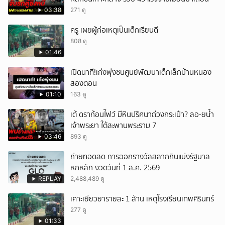
03:38
271 ดู
ครู เผยผู้ก่อเหตุเป็นเด็กเรียนดี
808 ดู
01:46
เปิดนาที!เก๋งพุ่งชนศูนย์พัฒนาเด็กเล็กบ้านหนอง
สองตอน
01:10
163 ดู
เต้ ดราก้อนไฟว์ มีหินปริศนาถ่วงกระเป๋า? ลอ-ยน้ำ
เจ้าพระยา ใต้สะพานพระราม 7
03:46
893 ดู
ถ่ายทอดสด การออกรางวัลสลากกินแบ่งรัฐบาล
หกหลัก งวดวันที่ 1 ส.ค. 2569
REPLAY
2,488,489 ดู
เคาะเยียวยารายละ 1 ล้าน เหตุโรงเรียนเทพศิรินทร์
277 ดู
01:33