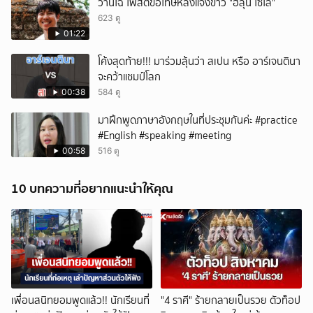
ว่านไฉ โพสต์ขอโทษหลังแจ้งข่าว "ฮลุน โซโล่"
623 ดู
01:22
โค้งสุดท้าย!!! มาร่วมลุ้นว่า สเปน หรือ อาร์เจนตินา
จะคว้าแชมป์โลก
00:38
584 ดู
มาฝึกพูดภาษาอังกฤษในที่ประชุมกันค่ะ #practice
#English #speaking #meeting
00:58
516 ดู
10 บทความที่อยากแนะนำให้คุณ
เพื่อนสนิทยอมพูดแล้ว!! นักเรียนที่
"4 ราศี" ร้ายกลายเป็นรวย ตัวท็อป