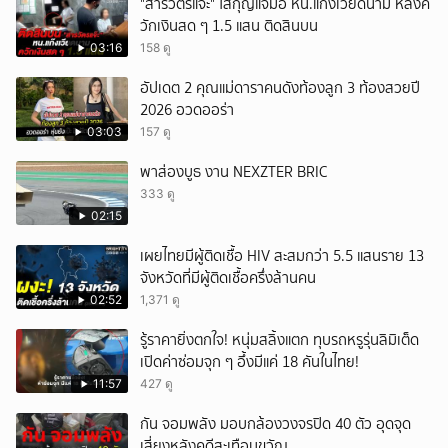
"สารวัตรแจ๊ะ" ใส่กุญแจมือ หน.แก๊งเวียดนาม หลังค
วักเงินสด ๆ 1.5 แสน ติดสินบน
03:16
158 ดู
อัปเดต 2 คุณแม่ดาราคนดังท้องลูก 3 ท้องสวยปี
2026 อวดออร่า
03:03
157 ดู
พาส่องบูธ งาน NEXZTER BRIC
333 ดู
02:15
เผยไทยมีผู้ติดเชื้อ HIV สะสมกว่า 5.5 แสนราย 13
จังหวัดที่มีผู้ติดเชื้อครึ่งล้านคน
02:52
1,371 ดู
รู้ราคายิ่งตกใจ! หนุ่มสลิ้งแตก ทุบรถหรูรุ่นลิมิเต็ด
เปิดค่าซ่อมจุก ๆ อึ้งมีแค่ 18 คันในไทย!
11:57
427 ดู
กัน จอมพลัง มอบกล้องวงจรปิด 40 ตัว อุดจุด
เสี่ยงหลังคดีสะเทือนขวัญ