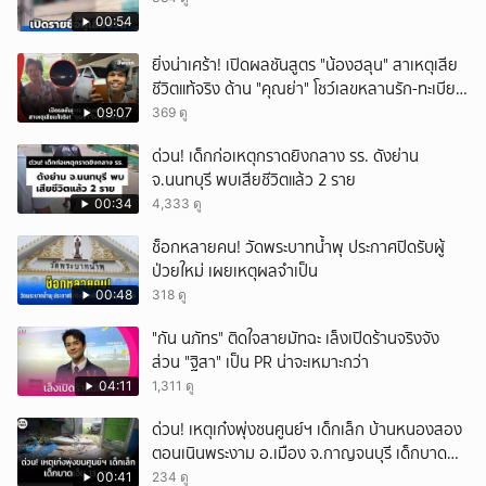
00:54
ยิ่งน่าเศร้า! เปิดผลชันสูตร "น้องฮลุน" สาเหตุเสีย
ชีวิตแท้จริง ด้าน "คุณย่า" โชว์เลขหลานรัก-ทะเบียน
รถเคลื่อนร่าง!
09:07
369 ดู
ด่วน! เด็กก่อเหตุกราดยิงกลาง รร. ดังย่าน
จ.นนทบุรี พบเสียชีวิตแล้ว 2 ราย
00:34
4,333 ดู
ช็อกหลายคน! วัดพระบาทน้ำพุ ประกาศปิดรับผู้
ป่วยใหม่ เผยเหตุผลจำเป็น
00:48
318 ดู
"กัน นภัทร" ติดใจสายมัทฉะ เล็งเปิดร้านจริงจัง
ส่วน "ฐิสา" เป็น PR น่าจะเหมาะกว่า
04:11
1,311 ดู
ด่วน! เหตุเก๋งพุ่งชนศูนย์ฯ เด็กเล็ก บ้านหนองสอง
ตอนเนินพระงาม อ.เมือง จ.กาญจนบุรี เด็กบาด
เจ็บ 13 ราย
00:41
234 ดู