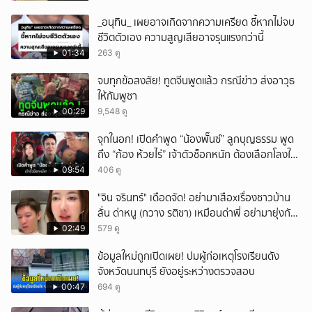
_อนุทิน_ เผยอาจเกิดจากความเครียด ชี้หากไม่จบ
ชีวิตตัวเอง ความสูญเสียอาจรุนแรงกว่านี้
01:34
263 ดู
จบทุกข้อสงสัย! ทูตจีนพูดแล้ว กรณีข่าว ส่งอาวุธ
ให้กัมพูชา
00:29
9,548 ดู
จุกในอก! เปิดคำพูด “น้องพั๊นซ์” ลูกบุญธรรม พูด
ถึง “ก้อง ห้วยไร่” เจ้าตัวช็อกหนัก ต้องเลือกโลงให้
ลูก!
09:54
406 ดู
ั่"จิน จรินทร์" เดือดจัด! อย่ามาเสือxเรื่องชาวบ้าน
ลั่น ด่าหนู (กวาง รติชา) เหมือนด่าพี่ อย่ามายุ่งกับ
คนของผม จบ!!!
02:49
579 ดู
ข้อมูลใหม่ถูกเปิดเผย! ปมผู้ก่อเหตุโรงเรียนดัง
จังหวัดนนทบุรี ยังอยู่ระหว่างตรวจสอบ
00:47
694 ดู