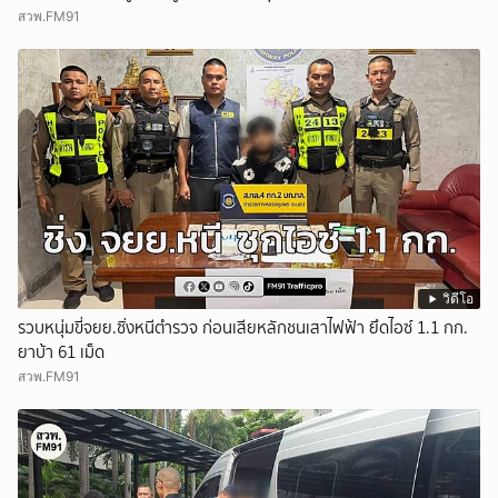
สวพ.FM91
วิดีโอ
รวบหนุ่มขี่จยย.ซิ่งหนีตำรวจ ก่อนเสียหลักชนเสาไฟฟ้า ยึดไอซ์ 1.1 กก.
ยาบ้า 61 เม็ด
สวพ.FM91