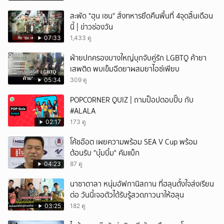
สะพัด "ฮุน เซน" สั่งทหารยึดคืนพื้นที่ 4จุดสิ้นเดือน
นี้ | ข่าวช่องวัน
07:33
1,433 ดู
ฝ่ายปกครองบางใหญ่บุกจับคู่รัก LGBTQ ค้ายา
เสพติด พบเข็มฉีดยาผสมยาไอซ์เพียบ
05:34
309 ดู
POPCORNER QUIZ | ถามป็อปตอบปั๊บ กับ
#ALALA
02:17
173 ดู
โค้ชอ๊อต เผยความพร้อม SEA V Cup พร้อม
ต้อนรับ "บุ๋มบิ๋ม" คัมแบ็ก
04:23
87 ดู
นาซาตาลา หนุ่มอัฟกานิสถาน ที่ฮลุนตั้งใจส่งเรียน
ต่อ วันนี้เจอตัวได้รับรู้สวดภาวนาให้ฮลุน
03:25
182 ดู