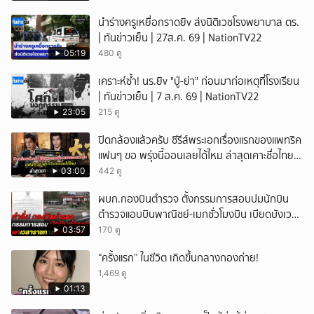
นำร่างครูเหยื่อกราดยิv ส่งนิติเวชโรงพยาบาล ตร.
| ทันข่าวเย็น | 27ส.ค. 69 | NationTV22
05:19
480 ดู
เคราะห์ซ้ำ! นร.ยิv "ปู่-ย่า" ก่อนมาก่อเหตุที่โรงเรียน
| ทันข่าวเย็น | 7 ส.ค. 69 | NationTV22
23:05
215 ดู
ปิดกล้องแล้วครับ ซีรีส์พระเอกเรื่องแรกของแพทริค
แฟนๆ ขอ พรุ่งนี้ออนเลยได้ไหม ล่าสุดเคาะชื่อไทย
แล้ว
03:00
442 ดู
ผบก.กองบินตำรวจ ตั้งกรรมการสอบปมนักบิน
ตำรวจแอบบินพาณิชย์-เมกชั่วโมงบิน เบียดบังเวลา
ทำหน้าที่
03:57
170 ดู
“ครั้งแรก” ในชีวิต เกิดขึ้นกลางกองถ่าย!
1,469 ดู
01:13