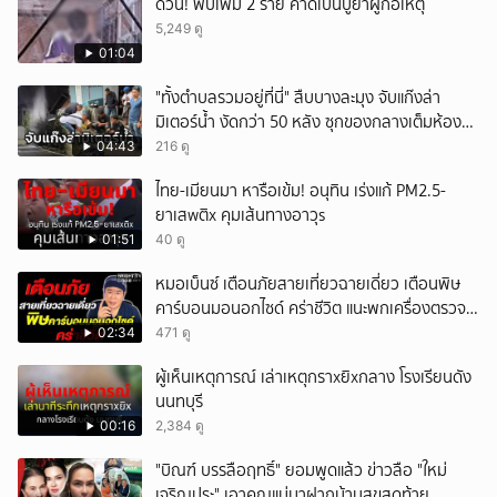
ด่วน! พบเพิ่ม 2 ราย คาดเป็นปู่ย่าผู้ก่อเหตุ
5,249 ดู
01:04
"ทั้งตำบลรวมอยู่ที่นี่" สืบบางละมุง จับแก๊งล่า
มิเตอร์น้ำ งัดกว่า 50 หลัง ซุกของกลางเต็มห้อง
สารภาพขายหาเงินซื้อยา จ.ชลบุรี
04:43
216 ดู
ไทย-เมียนมา หารือเข้ม! อนุทิน เร่งแก้ PM2.5-
ยาเสwติx คุมเส้นทางอาวุs
01:51
40 ดู
หมอเบ็นซ์ เตือนภัยสายเที่ยวฉายเดี่ยว เตือนพิษ
คาร์บอนมอนอกไซด์ คร่าชีวิต แนะพกเครื่องตรวจ
วัดติดตัว
02:34
471 ดู
ผู้เห็นเหตุการณ์ เล่าเหตุกราxยิxกลาง โรงเรียนดัง
นนทบุรี
00:16
2,384 ดู
"บิณฑ์ บรรลือฤทธิ์" ยอมพูดแล้ว ข่าวลือ "ใหม่
เจริญปุระ" เอาคุณแม่มาฝากบ้านสุขสุดท้าย