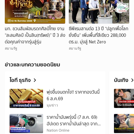
มก. ชวนสัมผัสมรดกศิลป์ไทย งาน
ซีพีแรมสานต่อ 13 ปี “ปลูกเพื่อโลก
“สะสมศิลป์ เป็นสิน(ทรัพย์)” ปี 3 ส่ง
ยั่งยืน” เพิ่มพื้นที่สีเขียว 288,000
ต่อคุณค่าจากรุ่นสู่รุ่น
ตร.ม. มุ่งสู่ Net Zero
สยามรัฐ
สยามรัฐ
ข่าวและบทความยอดนิยม
ไอที ธุรกิจ
บันเทิง
พุ่งขึ้นจนตกใจ!! ราคาทองวันนี้
6 ส.ค.69
มุมข่าว
ราคาน้ำมันพรุ่งนี้ (7 ส.ค. 69)
อัปเดต ราคาน้ำมันล่าสุด จาก
ปั๊มใหญ่
Nation Online