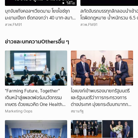
วิดีโอ
บุกจับแก๊งคอลฯเวียดนาม โยงไอซ์ซุก
สกัดจับรถบรรทุกลักลอบนำเข้า
มะขามเปียก ยึดทองกว่า 40 บาท-สมา
โดผิดกฎหมาย น้ำหนักรวม 6.5 
ร์ทโฟน ก่อนรวบเพื่อนร่วมทีมหอบเงิน
ขับสารภาพ รับค่าจ้างเที่ยวละ 5
สวพ.FM91
สวพ.FM91
1.5 แสนติดสินบนคาโรงพัก
บาท
ข่าวและบทความOthersอื่น ๆ
"Farming Future, Together"
ไอแบงก์เข้าพบรองนายกรัฐมนตรี
เดินหน้าสู่แพลตฟอร์มนวัตกรรม
และรัฐมนตรีว่าการกระทรวงการ
เกษตร ด้วยแนวคิด One Health
ต่างประเทศ มุ่งยกระดับบทบาทการ
เชื่อมเทคโนโลยี งานวิจัย และตลาด
เงินอิสลามของประเทศไทยบนเวที
Marketing Oops
สยามรัฐ
จาก Smart Farm ถึง Future
การเงินโลก
Food