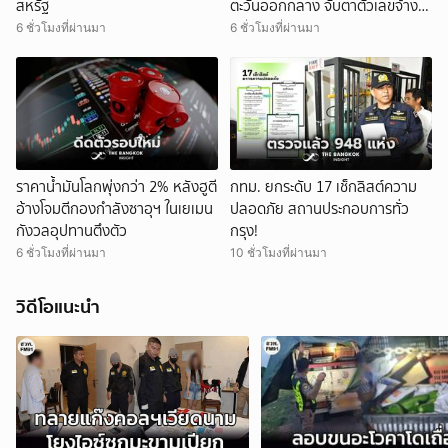
สหรัฐ
ตะวันออกกลาง จับตาตัวเลขจ้าง
งานสหรัฐ
6 ชั่วโมงที่ผ่านมา
6 ชั่วโมงที่ผ่านมา
ราคาน้ำมันโลกพุ่งกว่า 2% หลังฮูตี
กทม. ยกระดับ 17 เช็กลิสต์ความ
อ้างโจมตีกองกำลังซาอุฯ ในเยเมน
ปลอดภัย สถานประกอบการทั่ว
กังวลอุปทานตึงตัว
กรุง!
6 ชั่วโมงที่ผ่านมา
10 ชั่วโมงที่ผ่านมา
วิดีโอแนะนำ