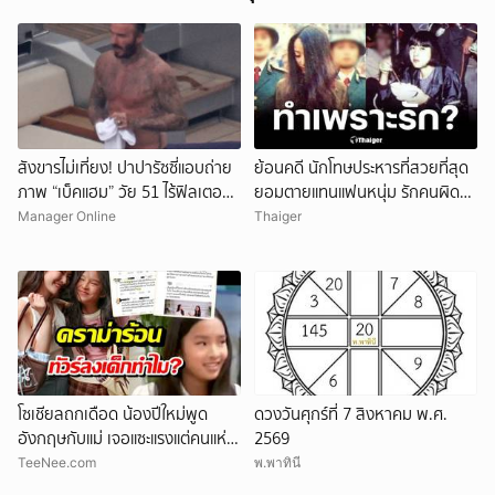
Survival Forum 2026
สังขารไม่เที่ยง! ปาปารัซซี่แอบถ่าย
ย้อนคดี นักโทษประหารที่สวยที่สุด
ภาพ “เบ็คแฮม” วัย 51 ไร้ฟิลเตอร์
ยอมตายแทนแฟนหนุ่ม รักคนผิด
เผยให้เห็นผมบาง-ศีรษะล้าน
ชีวิตดิ่งเหว
Manager Online
Thaiger
โซเชียลถกเดือด น้องปีใหม่พูด
ดวงวันศุกร์ที่ 7 สิงหาคม พ.ศ.
อังกฤษกับแม่ เจอแซะแรงแต่คนแห่
2569
ยกเลิก
ปกป้อง
TeeNee.com
พ.พาทินี