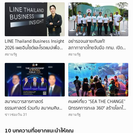
LINE Thailand Business Insight
อย่ารอจนสายเกินแก้!
2026 เผยอินไซต์และโรดแมปเพื่อ
สภากาชาดไทยจับมือ กทม. เปิด
ภาคธุรกิจไทย เชื่อมธุรกิจ ผู้บริโภค-
แคมเปญ “HPV ไม่เป็นไร...ไม่ได้” ดัน
สยามรัฐ
สยามรัฐ
พาร์ทเนอร์
สิทธิบัตรทองตรวจฟรี หนุนฉีด
วัคซีนตั้งแต่ 9 ขวบ
สมาคมวารสารศาสตร์
คนแห่เที่ยว “SEA THE CHANGE”
ธรรมศาสตร์ ร่วมกับ สมาคมศิษย์
นิทรรศการทะเล 360° สร้างโลกใต้
เก่าวิทยาลัยการจัดการ
ทะเลใหม่ ฟรีถึง 12 ส.ค.นี้
ข่าวช่องวัน 31
สยามรัฐ
มหาวิทยาลัยมหิดล (M2) ขอเชิญ
ร่วมงาน The Leadership
10 บทความที่อยากแนะนำให้คุณ