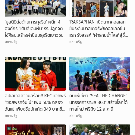
‘มูลนิธิต่อต้านการทุจริต’ ผนึก 4
'RAKSAPHAN' เปิดฉากคอลเลก
องค์กร ‘แต้มสีเติมฝัน’ รร.ปลูกจิต
ชันระดับมาสเตอร์พีซคอลเลกชัน
ใช้ศิลปะสร้างค่านิยมสุจริตเยาวชน
แรก รังสรรค์ "ผ้าลายน้ำไหล"สู่ชิ้น
งานศิลปะสะสมสุดลิมิเต็ด
สยามรัฐ
สยามรัฐ
อัปเลเวลความอร่อย!! KFC แจกฟรี
คนแห่เที่ยว “SEA THE CHANGE”
“ซอสพริกจัมโบ้” เพิ่ม 50% ฉลอง
นิทรรศการทะเล 360° สร้างโลกใต้
วันแม่ เพียงซื้อบักเก็ต 349 บาทขึ้น
ทะเลใหม่ ฟรีถึง 12 ส.ค.นี้
ไป
สยามรัฐ
สยามรัฐ