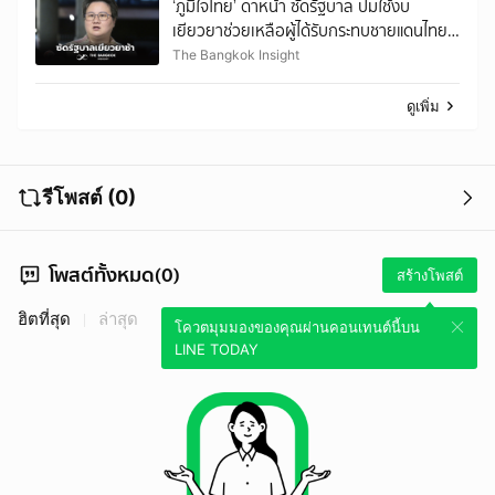
‘ภูมิใจไทย’ ดาหน้า ซัดรัฐบาล ปมใช้งบ
เยียวยาช่วยเหลือผู้ได้รับกระทบชายแดนไทย
– กัมพูชา
The Bangkok Insight
ดูเพิ่ม
รีโพสต์ (0)
โพสต์ทั้งหมด(0)
สร้างโพสต์
ฮิตที่สุด
ล่าสุด
โควตมุมมองของคุณผ่านคอนเทนต์นี้บน
LINE TODAY