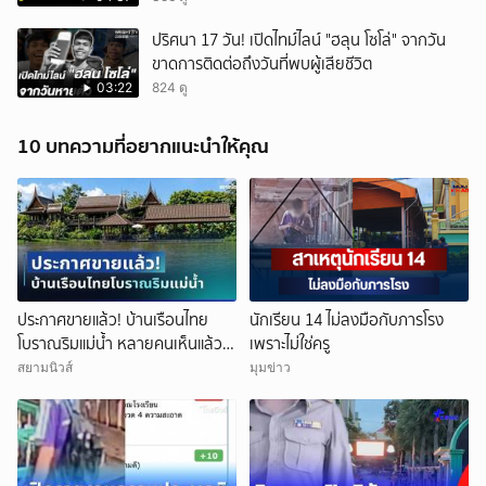
ปริศนา 17 วัน! เปิดไทม์ไลน์ "ฮลุน โซโล่" จากวัน
ขาดการติดต่อถึงวันที่พบผู้เสียชีวิต
03:22
824 ดู
10 บทความที่อยากแนะนำให้คุณ
ประกาศขายแล้ว! บ้านเรือนไทย
นักเรียน 14 ไม่ลงมือกับภารโรง
โบราณริมแม่น้ำ หลายคนเห็นแล้ว
เพราะไม่ใช่ครู
จำได้ เคยเป็นฉากหนังดัง
สยามนิวส์
มุมข่าว