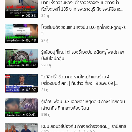
นาทีแห่งความหวัง! ตำรวจจราจรฯ เปิดทางนำ
หัวใจดวงที่ 185 จาก รพ.ราชบุรี ถึง รพ.ศิริราช
สำเร็จใน 48 นาที
00:33
24 ดู
โรงเรียนดังขอนแก่น แจงปม ม.6 ถูกไถเงิน-ถูกบุxรี่
จี้
00:49
27 ดู
รู้แล้วอยู่ที่ไหน! ตำรวจชี้แจงปม อดีตครูโพสต์ภาพ
ปืxในไลน์กลุ่ม
00:37
220 ดู
"อภิสิทธิ์" ชี้อนาคตหาดใหญ่! แนะสร้าง 4
เครื่องยนต์ ศก. | ทันข่าวเที่ยง | 9 ส.ค. 69 |
NationTV22
03:07
21 ดู
รู้แล้ว! เพื่อน ม.3 เฉลยสาเหตุติด 0 ภาษาไทยก่อน
เล่านาทีระทึกกลางห้องเรียน
00:41
516 ดู
หนุ่ม สอนวิธีป้องกัน ถ้าเจอตำรวจยัดย_ เรามีสิทธิ