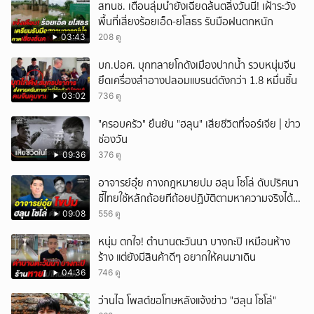
สทนช. เตือนลุ่มน้ำยังเฉียดล้นตลิ่งวันนี้! เฝ้าระวัง
พื้นที่เสี่ยงร้อยเอ็ด-ยโสธร รับมือฝนตกหนัก
03:43
208 ดู
บก.ปอศ. บุกทลายโกดังเมืองปากน้ำ รวบหนุ่มจีน
ยึดเครื่องสำอางปลอมแบรนด์ดังกว่า 1.8 หมื่นชิ้น
03:02
736 ดู
"ครอบครัว" ยืนยัน "ฮลุน" เสียชีวิตที่จอร์เจีย | ข่าว
ช่องวัน
09:36
376 ดู
อาจารย์อุ๋ย กางกฎหมายปม ฮลุน โซโล่ ดับปริศนา
ชี้ไทยใช้หลักถ้อยทีถ้อยปฏิบัติตามหาความจริงได้
แม้ไร้สนธิสัญญา
09:08
556 ดู
หนุ่ม ตกใจ! ตำนานตะวันนา บางกะปิ เหมือนห้าง
ร้าง แต่ยังมีสินค้าดีๆ อยากให้คนมาเดิน
04:36
746 ดู
ว่านไฉ โพสต์ขอโทษหลังแจ้งข่าว "ฮลุน โซโล่"