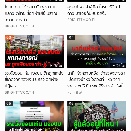
โฆษก ทบ. โต้ รมต.กัมพูชา ปม
สุดฮา! พ่อค้าสู้มือ ใครกดรีวิว 1
กล่าวหาไทย ชี้อีกฝ่ายใช้โบราณ
ดาว มาเจอกันหน่อยจ๊ะ
สถานบังหน้า
BRIGHTTV.CO.TH
BRIGHTTV.CO.TH
03
04
วิดีโอ
วิดีโอ
รร.ดังขอนแก่น แจงปมเด็กถูกแกล้ง
นาทีแห่งความหวัง! ตำรวจจราจรฯ
ชี้เกิดจากทวงเงิน บุหรี่จี้ อีกฝ่าย
เปิดทางนำหัวใจดวงที่ 185 จาก
ปฏิเสธ
รพ.ราชบุรี ถึง รพ.ศิริราช สำเร็จใน
48 นาที
BRIGHTTV.CO.TH
สยามนิวส์
05
06