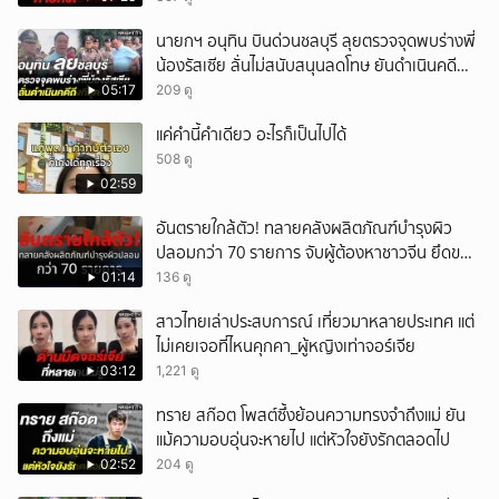
ยกเลิก
นายกฯ อนุทิน บินด่วนชลบุรี ลุยตรวจจุดพบร่างพี่
น้องรัสเซีย ลั่นไม่สนับสนุนลดโทษ ยันดำเนินคดี
ถึงที่สุด
05:17
209 ดู
แค่คำนี้คำเดียว อะไรก็เป็นไปได้
508 ดู
02:59
อันตรายใกล้ตัว! ทลายคลังผลิตภัณฑ์บำรุงผิว
ปลอมกว่า 70 รายการ จับผู้ต้องหาชาวจีน ยึดของ
กลางเพียบ
01:14
136 ดู
สาวไทยเล่าประสบการณ์ เที่ยวมาหลายประเทศ แต่
ไม่เคยเจอที่ไหนคุกคา_ผู้หญิงเท่าจอร์เจีย
03:12
1,221 ดู
ทราย สก๊อต โพสต์ซึ้งย้อนความทรงจำถึงแม่ ยัน
แม้ความอบอุ่นจะหายไป แต่หัวใจยังรักตลอดไป
02:52
204 ดู