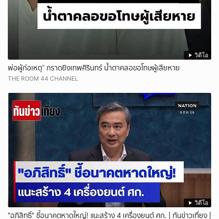
วิดีโอ
พ่อผู้ก่อเหตุ” กราดยิงเทพศิรินทร์ น้ำตาคลอขอโทษผู้เสียหาย
THE ROOM 44 CHANNEL
วิดีโอ
"อภิสิทธิ์" ชี้อนาคตหาดใหญ่! แนะสร้าง 4 เครื่องยนต์ ศก. | ทันข่าวเที่ยง |