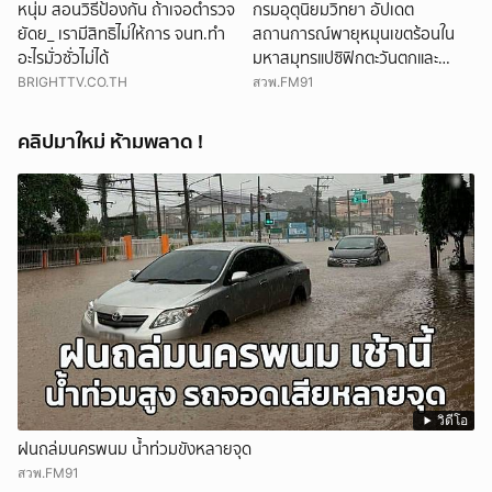
หนุ่ม สอนวิธีป้องกัน ถ้าเจอตำรวจ
กรมอุตุนิยมวิทยา อัปเดต
ยัดย_ เรามีสิทธิไม่ให้การ จนท.ทำ
สถานการณ์พายุหมุนเขตร้อนใน
อะไรมั่วซั่วไม่ได้
มหาสมุทรแปซิฟิกตะวันตกและ
ทะเลจีนใต้
BRIGHTTV.CO.TH
สวพ.FM91
คลิปมาใหม่ ห้ามพลาด !
วิดีโอ
ฝนถล่มนครพนม น้ำท่วมขังหลายจุด
สวพ.FM91