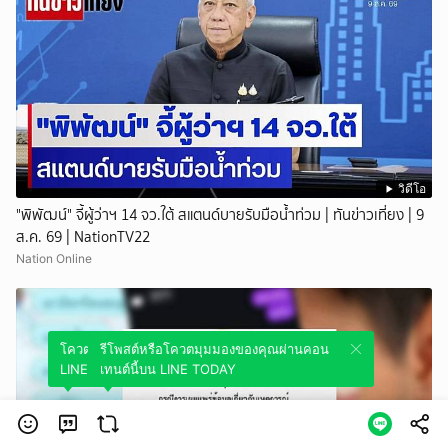
วิดีโอ
"พิพัฒน์" จี้ผู้ว่าฯ 14 จว.ใต้ สแตนด์บายรับมือน้ำท่วม | ทันข่าวเที่ยง | 9
ส.ค. 69 | NationTV22
Nation Online
โควตมุมมองของคุณผ่านคอนเทนต์นี้บน
รีโพสต์หรือโควตมุมมองของคุณผ่านคอน
LINE TODAY
เทนต์นี้บน LINE TODAY