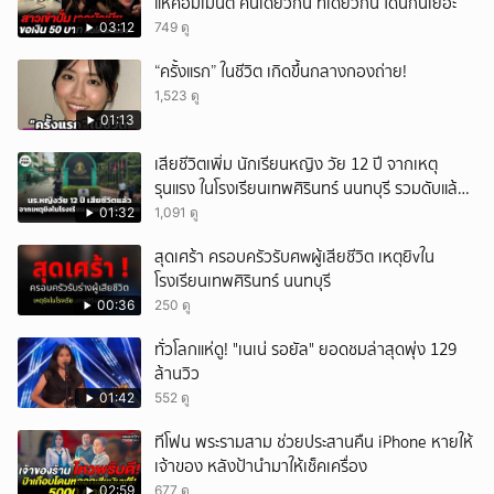
แห่คอมเมนต์ คนเดียวกัน ที่เดียวกัน โดนกันเยอะ
03:12
749 ดู
“ครั้งแรก” ในชีวิต เกิดขึ้นกลางกองถ่าย!
1,523 ดู
01:13
เสียชีวิตเพิ่ม นักเรียนหญิง วัย 12 ปี จากเหตุ
รุนแรง ในโรงเรียนเทพศิรินทร์ นนทบุรี รวมดับแล้ว
9 ราย
01:32
1,091 ดู
สุดเศร้า ครอบครัวรับศwผู้เสียชีวิต เหตุยิvใน
โรงเรียนเทพศิรินทร์ นนทบุรี
00:36
250 ดู
ทั่วโลกแห่ดู! "เนเน่ รอยัล" ยอดชมล่าสุดพุ่ง 129
ล้านวิว
01:42
552 ดู
ทีโฟน พระรามสาม ช่วยประสานคืน iPhone หายให้
เจ้าของ หลังป้านำมาให้เช็คเครื่อง
02:59
677 ดู