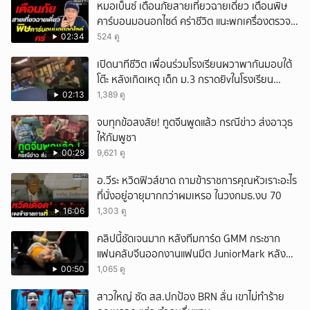
หมอเบ็นซ์ เตือนภัยสายเที่ยวฉายเดี่ยว เตือนพิษ
คาร์บอนมอนอกไซด์ คร่าชีวิต แนะพกเครื่องตรวจ
วัดติดตัว
02:34
524 ดู
เปิดนาทีชีวิต เพื่อนร่วมโรงเรียนผวาพากันมอบใต้
โต๊ะ หลังเกิดเหตุ เด็ก ม.3 กราดยิvในโรงเรียน
เทพศิรินทร์นนท์ แบบไม่เลือกหน้า เสียงปืนดังสนั่น
02:13
1,389 ดู
หวั่นไหว
จบทุกข้อสงสัย! ทูตจีนพูดแล้ว กรณีข่าว ส่งอาวุธ
ให้กัมพูชา
00:29
9,621 ดู
อ.วีระ หวิดฟิวส์ขาด ถามข้าราชการคุณหัวเราะอะไร
ที่นั่งอยู่อายุมากกว่าผมเหรอ ในวงกมธ.งบ 70
16:06
1,303 ดู
คลิปนี้ชัดเจนมาก หลังทีมการ์ด GMM กระชาก
แฟนคลับจีนออกงานแฟนมีต JuniorMark หลัง
ฝ่าฝืนกติกาจองคิว
00:50
1,065 ดู
สาวใหญ่ ซัด สส.ปกป้อง BRN ลั่น เขาไม่ทำร้าย