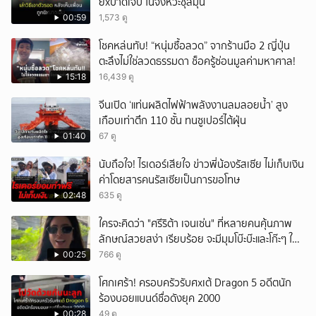
ยิxบาดเจ็บ ในจังหวะชุลมุน
00:59
1,573 ดู
โชคหล่นทับ! “หนุ่มซื้อลวด” จากร้านมือ 2 ญี่ปุ่น
ตะลึงไม่ใช่ลวดธรรมดา ช็อครู้ซ่อนมูลค่ามหาศาล!
15:18
16,439 ดู
จีนเปิด ‘แท่นผลิตไฟฟ้าพลังงานลมลอยน้ำ’ สูง
เกือบเท่าตึก 110 ชั้น ทนซูเปอร์ไต้ฝุ่น
01:40
67 ดู
นับถือใจ! ไรเดอร์เสียใจ ข่าวพี่น้องรัสเซีย ไม่เก็บเงิน
ค่าโดยสารคนรัสเซียเป็นการขอโทษ
02:48
635 ดู
ใครจะคิดว่า "ศรีริต้า เจนเซ่น" ที่หลายคนคุ้นภาพ
ลักษณ์สวยสง่า เรียบร้อย จะมีมุมโบ๊ะบ๊ะและโก๊ะๆ ให้
ได้อมยิ้มเหมือนกัน งานนี้ทำเอาแฟนๆ ทั้งเอ็นดูทั้ง
00:25
766 ดู
หัวเราะ
โศกเศร้า! ครอบครัวรับศxเต้ Dragon 5 อดีตนัก
ร้องบอยแบนด์ชื่อดังยุค 2000
00:28
49 ดู