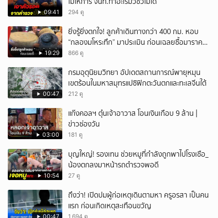
ไม่ให้การ จนท.ทำอะไรมั่วซั่วไม่ได้
09:41
294 ดู
ยิ่งรู้ยิ่งตกใจ! ลูกค้าเดินทางกว่า 400 กม. หอบ
“กลองมโหระทึก” มาประเมิน ก่อนเฉลยซื้อมาราคา
เท่าไหร่?
19:29
866 ดู
กรมอุตุนิยมวิทยา อัปเดตสถานการณ์พายุหมุน
เขตร้อนในมหาสมุทรแปซิฟิกตะวันตกและทะเลจีนใต้
00:47
212 ดู
แก๊งคอลฯ ตุ๋นเจ้าอาวาส โอนเงินเกือบ 9 ล้าน |
ข่าวช่องวัน
03:00
181 ดู
บุญใหญ่! รองเทน ช่วยหมูที่กำลังถูกพาไปโรงเชือ_
น้องตกลงมาหน้ารถตำรวจพอดี
10:54
27 ดู
ถึงว่า! เปิดปมผู้ก่อเหตุเดินตามหา ครูอรสา เป็นคน
แรก ก่อนเกิดเหตุสะเทือนขวัญ
00:47
1,694 ดู