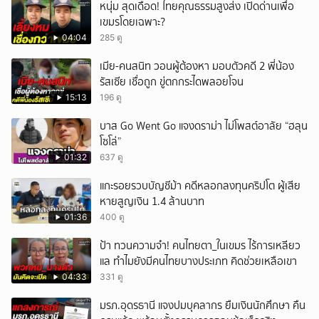
หนุ่ม สุดเดือด! ไทยคุณธรรมสูงส่ง เปิดด่านเพื่อ
เขมรโดยเฉพาะ?
04:04
285 ดู
เมีย-คนสนิท วอนผู้ต้องหา มอบตัวคดี 2 พี่น้อง
รัสเซีย เชื่อถูก ขู่ตกกระไดพลอยโจน
15:13
196 ดู
บาส Go Went Go แจงดราม่า ไม่โพสต์อาลัย “ฮลุน
โซโล่”
01:32
637 ดู
แกะรอยรวบบัญชีม้า คดีหลอกลงทุนคริปโต ผู้เสีย
หายสูญเงิน 1.4 ล้านบาท
01:36
400 ดู
ป้า ทวนความจำ! คนไทยตา_ในเขมร ไร้การเหลียว
แล ทำไมยังมีคนไทยบางประเภท คิดช่วยเหลือเขา
04:33
331 ดู
มรภ.อุดรธานี แจงปมบุคลากร ยืมเงินนักศึกษา คืน