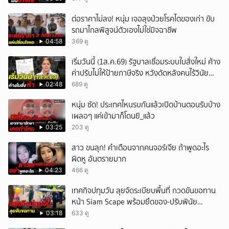
ต่อราคาไม่ลง! หนุ่ม เจอลุงป่วยโรคไตของเก่า ขับ
รถมาไกลพิสูจน์ตัวเองไม่ใช่มิจฉาชีพ
04:58
369 ดู
เริ่มวันนี้ (1ส.ค.69) รัฐบาลเชื่อมระบบใบสั่งใหม่ ค้าง
ค่าปรับไม่ให้ป้ายภาษีจริง หวังดัดหลังคนไร้วินัย
จราจร
02:48
689 ดู
หนุ่ม ซัด! ประเทศไหนรบกันแล้วเปิดบ้านตอนรับบ้าง
เผลอๆ แค่เข้ามาก็โดนยิ_แล้ว
03:25
203 ดู
สาว ขนลุก! คำเตือนจากคนจอร์เจีย ถ้าพูดอะไร
ผิดหู อันตรายมาก
04:23
466 ดู
เทศกิจปทุมวัน ลุยจัดระเบียบพื้นที่ กวดขันขอทาน
หน้า Siam Scape พร้อมยึดของ-ปรับพินัย
แผงลอย
03:18
633 ดู