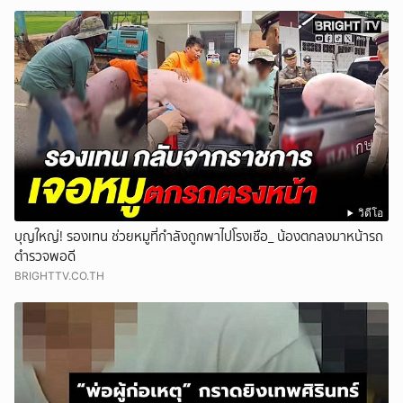
วิดีโอ
บุญใหญ่! รองเทน ช่วยหมูที่กำลังถูกพาไปโรงเชือ_ น้องตกลงมาหน้ารถ
ตำรวจพอดี
BRIGHTTV.CO.TH