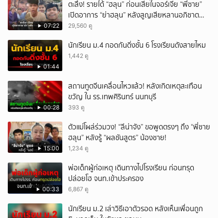
ตะลึง! รายได้ “ฮลุน” ก่อนเสียในจอร์เจีย “พี่ชาย”
เปิดอาการ “ย่าฮลุน” หลังสูญเสียหลานอภิชาต
บุตร!
07:22
29,560 ดู
นักเรียน ม.4 กอดกันดิ่งชั้น 6 โรงเรียนดังสายไหม
1,442 ดู
01:44
สถานทูตจีนเคลื่อนไหวแล้ว! หลังเกิดเหตุสะเทือน
ขวัญ ใน รร.เทพศิรินทร์ นนทบุรี
00:28
393 ดู
ตัวแม่โผล่ร่วมวง! “ลีน่าจัง” ขอพูดตรงๆ ถึง “พี่ชาย
ฮลุน” หลังรู้ “ผลชันสูตร” น้องชาย!
15:00
1,234 ดู
พ่อเด็กผู้ก่อเหตุ เดินทางไปโรงเรียน ก่อนทรุด
ปล่อยโฮ จนท.เข้าประครอง
00:33
6,867 ดู
นักเรียน ม.2 เล่าวิธีเอาตัวรอด หลังเห็นเพื่อนถูก