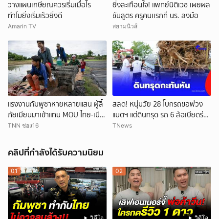
วางแผนเกษียณควรเริ่มเมื่อไร
ยิ่งสะเทือนใจ! แพทย์นิติเวช เผยผล
ทำไมยิ่งเริ่มเร็วยิ่งดี
ชันสูตร ครูคนเเรกที่ นร. ลงมือ
Amarin TV
สยามนิวส์
แรงงานกัมพูชาหายหลายแสน ผู้ลี้
สลด! หนุ่มวัย 28 โบกรถขอพ่วง
ภัยเมียนมาเข้าแทน MOU ไทย-เมีย
แบตฯ แต่ดินทรุด รถ 6 ล้อเบียดร่าง
นมาจะเปิดทางแค่ไหน
ดับ
TNN ช่อง16
TNews
คลิปที่กำลังได้รับความนิยม
01
02
วิดีโอ
วิดีโอ