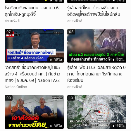
วิดีโอ
วิดีโอ
โรงเรียนดังขอนแก่น แจงปม ม.6
รู้แล้วอยู่ที่ไหน! ตำรวจชี้แจงปม
ถูกไถเงิน-ถูกบุxรี่จี้
อดีตครูโพสต์ภาพปืxในไลน์กลุ่ม
สยามนิวส์
สยามนิวส์
07
08
วิดีโอ
วิดีโอ
"อภิสิทธิ์" ชี้อนาคตหาดใหญ่! แนะ
รู้แล้ว! เพื่อน ม.3 เฉลยสาเหตุติด 0
สร้าง 4 เครื่องยนต์ ศก. | ทันข่าว
ภาษาไทยก่อนเล่านาทีระทึกกลาง
เที่ยง | 9 ส.ค. 69 | NationTV22
ห้องเรียน
Nation Online
สยามนิวส์
09
10
วิดีโอ
วิดีโอ