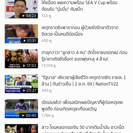
โค้ชอ๊อต เผยความพร้อม SEA V Cup พร้อม
ต้อนรับ "บุ๋มบิ๋ม" คัมแบ็ก
04:23
123 ดู
เหตุกราดยิvพารากอน ผู้ป่วยยังรักษาตัวจาก
จิตเวช-เป็นคนดีต่อเนื่อง
01:51
450 ดู
ตาลุกวาว! "ลูกสาว 4 คน" ตัดใจขายมรดกแม่ ก่อน
รู้ราคาจริงยิ่งช็อก! ยอดพุ่งทะลุ 4 ล้าน!
17:33
13,106 ดู
"รัฐบาล" เยียวยาผู้เสียชีวิต เหตุกราดยิง รายละ 1
ล้าน | ทันข่าวเย็น | 2 ส.ค. 69 | NationTV22
05:27
445 ดู
เปิดปมแล้ว! เพื่อนสนิทเผยปัญหาที่ผู้ก่อเหตุเคย
พูดถึง ก่อนเกิดเหตุสะเทือนขวัญ
00:40
1,764 ดู
สาว โดนหลอกขอเงิน 50 บาทเติมน้ำมัน ชาวเน็ต