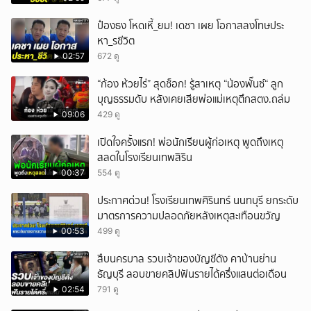
ป๋องธง โหดเหี้_ยม! เดชา เผย โอกาสลงโทษประ
หา_รชีวิต
02:57
672 ดู
“ก้อง ห้วยไร่” สุดช็อก! รู้สาเหตุ “น้องพั๊นซ์“ ลูก
บุญธรรมดับ หลังเคยเสียพ่อแม่เหตุตึกสตง.ถล่ม
09:06
429 ดู
เปิดใจครั้งแรก! พ่อนักเรียนผู้ก่อเหตุ พูดถึงเหตุ
สลดในโรงเรียนเทพสิริน
00:37
554 ดู
ประกาศด่วน! โรงเรียนเทพศิรินทร์ นนทบุรี ยกระดับ
มาตรการความปลอดภัยหลังเหตุสะเทือนขวัญ
00:53
499 ดู
สืบนครบาล รวบเจ้าของบัญชีดัง คาบ้านย่าน
ธัญบุรี ลอบขายคลิปฟันรายได้ครึ่งแสนต่อเดือน
02:54
791 ดู