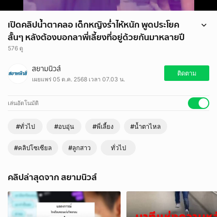
เปิดคลิปน้ำตาคลอ เด็กหญิงร่ำไห้หนัก พูดประโยค
สั้นๆ หลังต้องบอกลาพี่เลี้ยงที่อยู่ด้วยกันมาหลายปี
576 ดู
เด็กหญิงคนหนึ่งกำลังร้องไห้หนัก หลังจากทราบว่า แม่เลี้ยงซึ่งดูแลเธอมา
สยามนิวส์
ตั้งแต่อายุ 4 ขวบ และอยู่ด้วยกันมากว่า 4 ปี กำลังจะลาออกเพื่อไปคลอดลูก
ติดตาม
เผยแพร่ 05 ต.ค. 2568 เวลา 07.03 น.
เล่นอัตโนมัติ
#ทั่วไป
#อบอุ่น
#พี่เลี้ยง
#น้ำตาไหล
#คลิปโซเซียล
#ลูกสาว
ทั่วไป
คลิปล่าสุดจาก สยามนิวส์