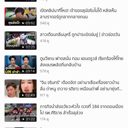
เปิดคลิปนาทีโหด! เจ้าของสุนัขรับไม่ได้ หลังเห็น
ลาบราดอร์ถูกลากกลางถนน
05:52
546 ดู
สาวเตือนกลิ่นบุหรี่ ถูกปาระเบิดข่มขู่ | ข่าวช่องวัน
418 ดู
02:25
ตูนวีแกน ฟาดสนั่น ทอม แอนดรูวส์ เรียกร้องให้ไทย
ส่งเขมรพลัดถิ่นกลับบ้าน
05:14
578 ดู
ั่"จิน จรินทร์" เดือดจัด! อย่ามาเสือxเรื่องชาวบ้าน
ลั่น ด่าหนู (กวาง รติชา) เหมือนด่าพี่ อย่ามายุ่งกับ
คนของผม จบ!!!
02:49
611 ดู
ภารกิจนำส่งอวัยวะหัวใจ ดวงที่ 184 จากดอนเมือง
ไป รพ.ศิริราช สำเร็จลุล่วง
01:22
174 ดู