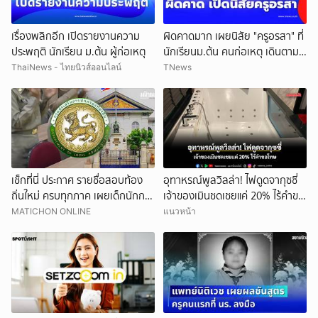
เรื่องพลิกอีก เปิดรายงานความ
ผิดคาดมาก เผยนิสัย "ครูอรสา" ที่
ประพฤติ นักเรียน ม.ต้น ผู้ก่อเหตุ
นักเรียนม.ต้น คนก่อเหตุ เดินตาม
หา
ThaiNews - ไทยนิวส์ออนไลน์
TNews
เช็กที่นี่ ประกาศ รายชื่อสอบท้อง
อุทาหรณ์พูลวิลล่า! ไฟดูดจากุซซี่
ถิ่นใหม่ ครบทุกภาค เผยเด็กนักการ
เจ้าของเมินชดเชยแค่ 20% ไร้คำขอ
เมืองดังหลุดอื้อ
โทษ
MATICHON ONLINE
แนวหน้า