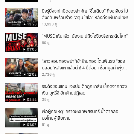
ยิ่งรู้ยิ่งจุก! เปิดของสำคัญ “ชิ้นเดียว” ที่จอเจียร์ ไม่
ส่งกลับพร้อมร่าง “ฮลุน โซโล่” หลังถึงแผ่นดินไทย!
13:28
13,933 ดู
“MUSE เห็นแล้ว! น้องเนเน่ถึงไอจีวงร็อกระดับโลก”
80 ดู
01:05
“สาวหอบทองพม่า”เข้าร้านทอง โดนฟันธง “ของ
ปลอม”หลังเผาแล้วดำ! 4 ปีต่อมา ช็อกมูลค่าพุ่ง
มหาศาล!
12:02
2,736 ดู
รร.ดังขอนแก่น แจงปมเด็กถูกแกล้ง ชี้เกิดจากทวง
เงิน บุหรี่จี้ อีกฝ่ายปฏิเสธ
02:52
39 ดู
พ่อผู้ก่อเหตุ” กราดยิงเทพศิรินทร์ น้ำตาคลอ
ขอโทษผู้เสียหาย
01:07
51 ดู