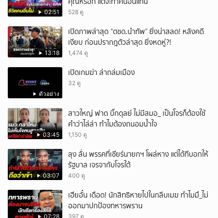
คุณหรอก แต่จะทำคนอื่นแทน
02:51
528 ดู
เปิดภาพล่าสุด “ตชด.นำทัพ” ยิ่งน่าสลด! หลังคดี
เงียบ ก่อนปรากฎตัวล่าสุด ยิ่งหดหู่?!
13:18
1,474 ดู
เปิดเกมฆ่า ล่าถล่มเมือง
32 ดู
ตัวอย่าง
สาวใหญ่ ฟาด บิ๊กดุลย์ ไม่มีสมอ_ เป็นโจรก็ต้องใช้
คำว่าไล่ล่า ทำไมต้องถนอมน้ำใจ
03:45
1,150 ดู
ลุง ลั่น พรรคที่เชียร์นายกฯ โผล่หาง แต่ได้ทีบอกให้
รัฐบาล เจรจากับโจรใต้
03:07
400 ดู
เฮียอั๋น เดือด! นักสิทธิหายไปในกลีบเมฆ ทำไมมึ_ไม่
ออกมาปกป้องทหารพราน
07:28
397 ดู