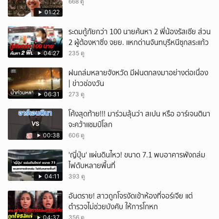
668 ดู
01:22
ระดมกู้ภัยกว่า 100 นายค้นหา 2 พี่น้องรัสเซีย ส่วน
2 ผู้ต้องหาซิ่ง จยย. แหกด่านจันทบุรีหนีซุกสระแก้ว
04:27
235 ดู
ฝนถล่มหลายจังหวัด มีฝนตกลงมาอย่างต่อเนื่อง
| ข่าวช่องวัน
06:31
273 ดู
โค้งสุดท้าย!!! มาร่วมลุ้นว่า สเปน หรือ อาร์เจนตินา
จะคว้าแชมป์โลก
00:38
606 ดู
'ญี่ปุ่น' แผ่นดินไหว! ขนาด 7.1 พบอาคารพังถล่ม
ไฟดับหลายพื้นที่
04:11
393 ดู
อันตราย! สาวถูกโจรงัดเข้าห้องที่จอร์เจีย แต่
ตำรวจไม่ช่วยบังคับ ให้การโกหก
04:37
356 ดู