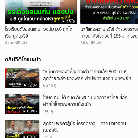
วิดีโอ
โรงเรียนดังขอนแก่น แจงปม ม.6 ถูกไถ
นาทีแห่งความหวัง! ตำรวจจราจร
เงิน-ถูกบุxรี่จี้
ทางนำหัวใจดวงที่ 185 จาก รพ.ร
ถึง รพ.ศิริราช สำเร็จใน 48 นาที
34 นาทีที่แล้ว
38 นาทีที่แล้ว
คลิปวิดีโอแนะนำ
“หนุ่มดวงเฮง” ซื้อของเก่าจากซาเล้ง 800 บาท!
สุดท้ายตะลึง ชีวิตพลิก ฟ้าประทานเจอ“ขุมทรัพย์”!
12:04
8,246 ดู
โฆษก ทบ. โต้ รมต.กัมพูชา ปมกล่าวหาไทย ชี้อีก
ฝ่ายใช้โบราณสถานบังหน้า
03:07
180 ดู
สุดฮา! พ่อค้าสู้มือ ใครกดรีวิว 1 ดาว มาเจอกัน
หน่อยจ๊ะ
09:03
122 ดู