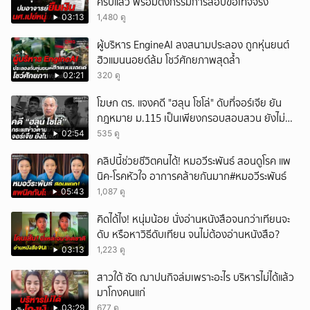
ครบแล้ว พร้อมตั้งกรรมการสอบข้อเท็จจริง
03:13
1,480 ดู
ผู้บริหาร EngineAI ลงสนามประลอง ถูกหุ่นยนต์
ฮิวแมนนอยด์ล้ม โชว์ศักยภาพสุดล้ำ
02:21
320 ดู
โฆษก ตร. แจงคดี "ฮลุน โซโล่" ดับที่จอร์เจีย ยัน
กฎหมาย ม.115 เป็นเพียงกรอบสอบสวน ยังไม่
สรุปสาเหตุ
02:54
535 ดู
คลิปนี้ช่วยชีวิตคนได้! หมอวีระพันธ์ สอนดูโรค แพ
นิค-โรคหัวใจ อาการคล้ายกันมาก#หมอวีระพันธ์
05:43
1,087 ดู
คิดได้ไง! หนุ่มน้อย นั่งอ่านหนังสือจนกว่าเทียนจะ
ดับ หรือหาวิธีดับเทียน จนไม่ต้องอ่านหนังสือ?
03:13
1,223 ดู
สาวใต้ ซัด ฌาปนกิจล่มเพราะอะไร บริหารไม่ได้แล้ว
มาโกงคนแก่
03:29
677 ดู