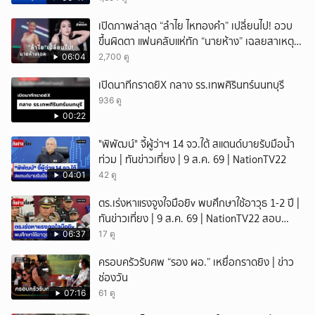
เปิดภาพล่าสุด “ลำไย ไหทองคำ” เปลี่ยนไป! อวบ
ขึ้นผิดตา แฟนคลับแห่ทัก “นายห้าง” เฉลยสาเหตุ
ชัด!
06:04
2,700 ดู
เปิดนาทีกราดยิX กลาง รร.เทพศิรินทร์นนทบุรี
936 ดู
00:22
"พิพัฒน์" จี้ผู้ว่าฯ 14 จว.ใต้ สแตนด์บายรับมือน้ำ
ท่วม | ทันข่าวเที่ยง | 9 ส.ค. 69 | NationTV22
04:01
42 ดู
ตร.เร่งหาแรงจูงใจมือยิv พบศึกษาใช้อาวุธ 1-2 ปี |
ทันข่าวเที่ยง | 9 ส.ค. 69 | NationTV22 สอบ
พยานแล้ว 17 ปาก เร่งตรวจมือถือและหลักฐานที่
06:37
17 ดู
เกิดเหตุ พบปัจจัยหลายด้าน ทั้งครอบครัว โรงเรียน
ครอบครัวรับศพ “รอง ผอ.” เหยื่อกราดยิง | ข่าว
เพื่อน และสื่อโซเ
ช่องวัน
07:16
61 ดู