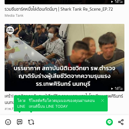
วิดีโอ
รวมซีนชาร์คหนึ่งไล่ต้อนกัดนิ่มๆ | Shark Tank Re_Scene_EP.72
Media Tank
วิดีโอ
เศร้า! ญาติทยอยรับศพผู้เสียชีวิต จากเหตุรุนแรงในโรงเรียน เทพศิรินทร์
โควตมุมมองของคุณผ่านคอนเทนต์นี้บน
รีโพสต์หรือโควตมุมมองของคุณผ่านคอน
นนทบุรี
LINE TODAY
เทนต์นี้บน LINE TODAY
สวพ.FM91