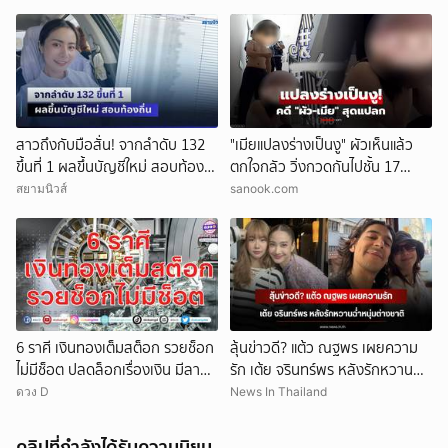
สาวถึงกับมือสั่น! จากลำดับ 132
"เมียแปลงร่างเป็นงู" ผัวเห็นแล้ว
ขึ้นที่ 1 ผลขึ้นบัญชีใหม่ สอบท้อง
ตกใจกลัว วิ่งกวดกันไปชั้น 17
ถิ่น
ตร.เผยบทสรุปคดีสุดแปลก!
สยามนิวส์
sanook.com
6 ราศี เงินทองเต็มสต็อก รวยช็อก
ลุ้นข่าวดี? แต้ว ณฐพร เผยความ
ไม่มีช็อต ปลดล็อกเรื่องเงิน มีลาภ
รัก เต้ย จรินทร์พร หลังรักหวานฉ่ำ
ลอยจ่อคิว
หนุ่มต่างชาติ
ดวง D
News In Thailand
คลิปที่กำลังได้รับความนิยม