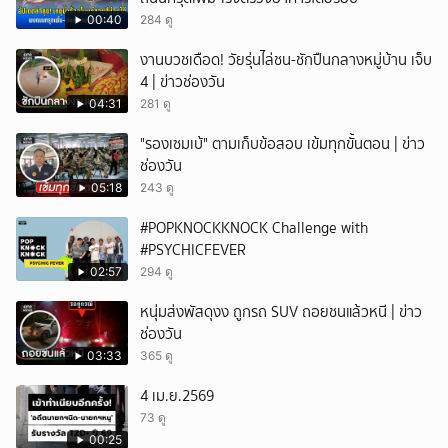
00:40
284 ดู
งานบวชเดือด! วัยรุ่นไล่ชน-ชักปืนกลางหมู่บ้าน เจ็บ
4 | ข่าวช่องวัน
04:31
281 ดู
"รองเซมเบ้" ตามเก็บข้อสอบ เข้มทุกขั้นตอน | ข่าว
ช่องวัน
05:18
243 ดู
#POPKNOCKKNOCK Challenge with
#PSYCHICFEVER
02:57
294 ดู
หนุ่มส่งพัสดุงง ถูกรถ SUV ถอยชนแล้วหนี | ข่าว
ช่องวัน
03:33
365 ดู
4 เม.ย.2569
73 ดู
00:25