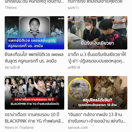
นักเรียนม.ต้น คนก่อเหตุ เดินตาม
กับภารโรง แถมเดินเข้าไปคุยด้วย
หา
TNews
มุมข่าว
ยิ่งสะเทือนใจ! แพทย์นิติเวช เผยผล
อาเด็ก ม.3 ยื่นขอรับเงินเยียวยาให้
ชันสูตร ครูคนเเรกที่ นร. ลงมือ
‘ปู่-ย่า’ ปฏิเสธตอบปมแชตหลุดคุย
แม่ ‘ถูกกลั่นแกล้ง’
สยามนิวส์
เดลินิวส์
ดราม่าเดือด! งานครบรอบ 10 ปี
"เงินสด" ทะลักจากผนัง 13 ล้าน
BLACKPINK ค่าย YG ทำแฟนคลับ
ช่างรับเหมา-เจ้าของบ้าน แย่งกัน
ผิดหวัง
วุ่น สุดท้ายศาลตัดสินให้ใคร?!
News In Thailand
sanook.com