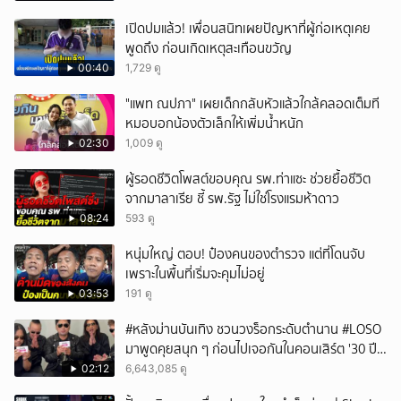
เปิดปมแล้ว! เพื่อนสนิทเผยปัญหาที่ผู้ก่อเหตุเคย
พูดถึง ก่อนเกิดเหตุสะเทือนขวัญ
00:40
1,729 ดู
"แพท ณปภา" เผยเด็กกลับหัวแล้วใกล้คลอดเต็มที
หมอบอกน้องตัวเล็กให้เพิ่มน้ำหนัก
02:30
1,009 ดู
ผู้รอดชีวิตโพสต์ขอบคุณ รพ.ท่าแซะ ช่วยยื้อชีวิต
จากมาลาเรีย ชี้ รพ.รัฐ ไม่ใช่โรงแรมห้าดาว
08:24
593 ดู
หนุ่มใหญ่ ตอบ! ป๋องคนของตำรวจ แต่ที่โดนจับ
เพราะในพื้นที่เริ่มจะคุมไม่อยู่
03:53
191 ดู
#หลังม่านบันเทิง ชวนวงร็อกระดับตำนาน #LOSO
มาพูดคุยสนุก ๆ ก่อนไปเจอกันในคอนเสิร์ต '30 ปี
LOSO นานเท่าไรก็รอ'
02:12
6,643,085 ดู