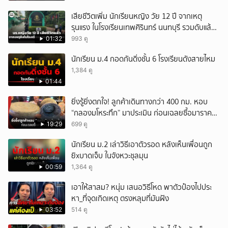
เสียชีวิตเพิ่ม นักเรียนหญิง วัย 12 ปี จากเหตุ
รุนแรง ในโรงเรียนเทพศิรินทร์ นนทบุรี รวมดับแล้ว
9 ราย
01:32
993 ดู
นักเรียน ม.4 กอดกันดิ่งชั้น 6 โรงเรียนดังสายไหม
1,384 ดู
01:44
ยิ่งรู้ยิ่งตกใจ! ลูกค้าเดินทางกว่า 400 กม. หอบ
“กลองมโหระทึก” มาประเมิน ก่อนเฉลยซื้อมาราคา
เท่าไหร่?
19:29
699 ดู
นักเรียน ม.2 เล่าวิธีเอาตัวรอด หลังเห็นเพื่อนถูก
ยิxบาดเจ็บ ในจังหวะชุลมุน
00:59
1,364 ดู
เอาให้สาสม? หนุ่ม เสนอวิธีโหด พาตัวป๋องไปประ
หา_ที่จุดเกิดเหตุ ตรงหลุมที่มันฝัง
03:52
514 ดู