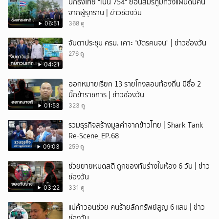
ปักธงไทย "เนิน 754" ย้อนสมรภูมิทวงแผ่นดินคืน
จากผู้รุกราน | ข่าวช่องวัน
06:51
368 ดู
จับตาประชุม ครม. เคาะ "บัตรคนจน" | ข่าวช่องวัน
276 ดู
04:21
ออกหมายเรียก 13 รายโกงสอบท้องถิ่น มีชื่อ 2
บิ๊กข้าราชการ | ข่าวช่องวัน
01:53
323 ดู
รวมธุรกิจสร้างมูลค่าจากข้าวไทย | Shark Tank
Re-Scene_EP.68
09:03
259 ดู
ช่วยยายหมดสติ ถูกของทับร่างในห้อง 6 วัน | ข่าว
ช่องวัน
03:22
331 ดู
แม่ค้าวอนช่วย คนร้ายลักทรัพย์สูญ 6 แสน | ข่าว
ช่องวัน