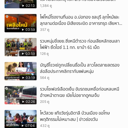
เทพศิรินทร์นนท์ แบบไม่เลือกหน้า เสียงปืนดังสนั่น
02:13
1,384 ดู
หวั่นไหว
ไฟไหม้โรงงานที่นอน อ.บ่อทอง ชลบุรี ลุกไหม้และ
ลุกลามต่อเนื่อง มีเสียงระเบิด อาคารทรุด เสียหาย
หนัก
03:59
357 ดู
รวบหนุ่มขี่จยย.ซิ่งหนีตำรวจ ก่อนเสียหลักชนเสา
ไฟฟ้า ยึดไอซ์ 1.1 กก. ยาบ้า 61 เม็ด
03:59
126 ดู
บัญชีโจวเย่ถูกเปลี่ยนชื่อเป็น สาวโสดสายสตรอง
ส่อลือประกาศเลิกรากับแฟนหนุ่ม
03:19
564 ดู
รวบโชเฟอร์เลือดเย็น ขับรถชนเหยื่อก่อนหลบหนี
อ้างหน้าตาเฉย เมียไม่อยากดูคนเจ็บ
02:26
205 ดู
ไหว้สวย แก๊งวัยรุ่นอิตาลี ป่วนเมือง ขอโทษ
พฤติกรรมไม่เหมาะสม | ข่าวช่องวัน
07:04
432 ดู