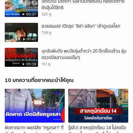
เช็กด่วน! มีรถเก่า ไม่ผ่านบัตรคนจน คลังเปิดทาง
ยังลุ้นได้สิทธิ
00:37
520 ดู
สวยสมมง! เปิดชุด “ลิซ่า ลลิษา” เข้าดูบอลโลก
736 ดู
01:47
บุกจับผับดัง พบวัยรุ่นต่ำกว่า 20 ปีเกลื่อนร้าน สุ่ม
ตรวจปัสสาวะเจอเต็มๆ
00:39
151 ดู
10 บทความที่อยากแนะนำให้คุณ
ผิดคาดมาก เผยนิสัย "ครูอรสา" ที่
รู้แล้ว! สาเหตุนักเรียน 14 ไม่ลงมือ