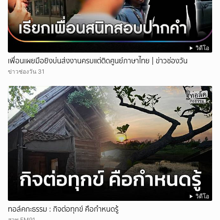
วิดีโอ
เพื่อนเผยมือยิงบ่นส่งงานครบแต่ติดศูนย์ภาษาไทย | ข่าวช่องวัน
ข่าวช่องวัน 31
วิดีโอ
ทอล์คกะธรรม : กิจต่อทุกข์ คือกำหนดรู้
สวพ.FM91