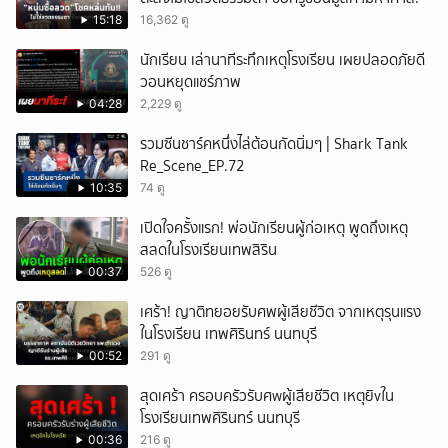
15:18
16,362 ดู
นักเรียน เล่านาทีระทึกเหตุโรงเรียน เผยปลอดภัยดี
วอนหยุดแชร์ภาพ
04:28
2,229 ดู
รวมซีนชาร์คหนึ่งไล่ต้อนกัดนิ่มๆ | Shark Tank
Re_Scene_EP.72
10:35
74 ดู
เปิดใจครั้งแรก! พ่อนักเรียนผู้ก่อเหตุ พูดถึงเหตุ
สลดในโรงเรียนเทพสิริน
00:37
526 ดู
เศร้า! ญาติทยอยรับศพผู้เสียชีวิต จากเหตุรุนแรง
ในโรงเรียน เทพศิรินทร์ นนทบุรี
00:52
291 ดู
สุดเศร้า ครอบครัวรับศwผู้เสียชีวิต เหตุยิvใน
โรงเรียนเทพศิรินทร์ นนทบุรี
00:36
216 ดู