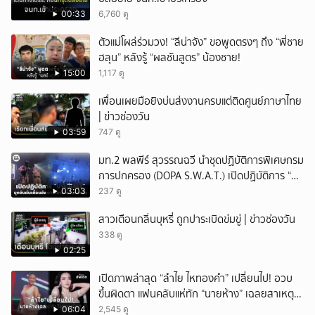
00:33
6,760 ดู
ตัวแม่โผล่ร่วมวง! “ลีน่าจัง” ขอพูดตรงๆ ถึง “พี่ชาย
ฮลุน” หลังรู้ “ผลชันสูตร” น้องชาย!
15:00
1,117 ดู
เพื่อนเผยมือยิงบ่นส่งงานครบแต่ติดศูนย์ภาษาไทย
| ข่าวช่องวัน
03:59
747 ดู
มท.2 พลพีร์ สุวรรณฉวี นำชุดปฏิบัติการพิเศษกรม
การปกครอง (DOPA S.W.A.T.) เปิดปฏิบัติการ “บา
รมีโสธร” บุกจับผับเถื่อนอัพยา กลางเมืองแปดริ้ว
03:03
237 ดู
เปิดถึงเช้า ไร้ใบอนุญาต
สาวเตือนกลิ่นบุหรี่ ถูกปาระเบิดข่มขู่ | ข่าวช่องวัน
338 ดู
02:25
เปิดภาพล่าสุด “ลำไย ไหทองคำ” เปลี่ยนไป! อวบ
ขึ้นผิดตา แฟนคลับแห่ทัก “นายห้าง” เฉลยสาเหตุ
ชัด!
06:04
2,545 ดู