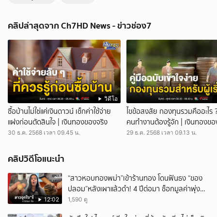
อีกแล้ว ชาวกัมพูชา อ้างยึด ปราสาทตาควาย ได้โดยสมบูรณ์ | ข่าวเย็น
ประเด็นร้อน
คลิปล่าสุดจาก Ch7HD News - ข่าวช่อง7
ข่าวเย็นประเด็นร้อน - ทำเอาโซเชียลฯ ไทย งงไปตาม ๆ กัน เพราะคิดว่า
รอบนี้ กัมพูชา มาแนวเคลมทำข่าวบิดเบือนอีกแล้ว มาอ้างว่า ทหารกัมพูชา
ยึดปราสาทตาควายคืนจากไทยได้โดยสมบูรณ์ ตอนแรกก็คิดว่าไม่จริง แต่
พอได้เห็นคลิปก็เลยเริ่มไม่แน่ใจ เห็นแล้วงงเลย ชายชาวกัมพูชาคนนี้ พูด
ภาษาเขา แปลเป็นภาษาเราได้ว่า ผมอยู่ที่ปราสาทตาควาย วันนี้ 30
กรกฎาคม ประมาณนี้ ก่อนจะถ่ายภาพคู่กับทหารกัมพูชา ที่ดูแลความ
เรียบร้อยในพื้นที่ ไม่เห็นทหารไทยอยู่ในนั้น ใครเห็นภาพนี้ก็รู้สึกแย่ เพราะ
ก่อนหน้านี้ ทหารไทย ทั้งพลีชีพ เสียสละแขนขา เพื่อบุกเข้าไปปกป้อง
วิดีโอ
อธิปไตยในช่วงนาทีสุดท้าย ก่อนถึงเส้นตายหยุดยิง ตอนเที่ยงคืนของวันที่
ซื้อบ้านไม่ใช่แค่เงินดาวน์ เช็กค่าใช้จ่าย
ไขข้อสงสัย กองทุนรวมคืออะไร 
28 กรกฎาคมที่ผ่านมา แล้วเราก็เพิ่งจะสรุปกันไปเร็ว ๆ นี้เอง ว่าไทยสามารถ
แฝงก่อนตัดสินใจ | เงินทองของจริง
คนทำงานต้องรู้จัก | เงินทองขอ
ปักธงชาติเหนือพื้นที่ปะทะได้ทั้งหมด 11 จุด ก่อนที่ กัมพูชา จะเอาเรื่องนี้ไป
30 ธ.ค. 2568 เวลา 09.45 น.
29 ธ.ค. 2568 เวลา 09.13 น.
สร้างเป็นข่าวปลอมว่าไม่จริง ทหารกัมพูชา ต่างหากที่เป็นผู้ควบคุมพื้นที่
เพจฯ วาสนา นาน่วม สื่อมวลชนอาวุโสสายความมั่นคง โพสต์เรื่องนี้เหมือน
กัน ว่าเป็นเพราะกัมพูชาวางระเบิดไว้รอบปราสาท และทหารไทยอยู่ใน
คลิปวิดีโอแนะนำ
ชัยภูมิที่ต่ำกว่า จึงเกิดภาพทางการกัมพูชา พาผู้ช่วยทูตทหาร และนักข่าว
ลงพื้นที่เมื่อวานนี้ ยืนยันว่าสามารถยึดปราสาทตาควายได้ ก่อนจะลบโพสต์นี้
“สาวหอบทองพม่า”เข้าร้านทอง โดนฟันธง “ของ
ไปเพราะจะขอให้ฟังการแถลงข่าวของ กองทัพ ก่อนจะได้ชัดเจน จากนั้น
ปลอม”หลังเผาแล้วดำ! 4 ปีต่อมา ช็อกมูลค่าพุ่ง
เพจฯ Drama-addict โพสต์ชี้แจงเพิ่มเติม ว่าภาพที่ทหารกัมพูชา เอาไปอวด
มหาศาล!
12:02
1,590 ดู
ว่ายึดปราสาทตาควายได้ จริง ๆ แล้ว พื้นที่นี้กว้างมาก ไทยไม่สามารถยึดได้
100 จึงเป็นการแบ่งพื้นที่ดูแลกันคนละครึ่ง แต่ที่อยากให้สังเกตจริง ๆ คือ