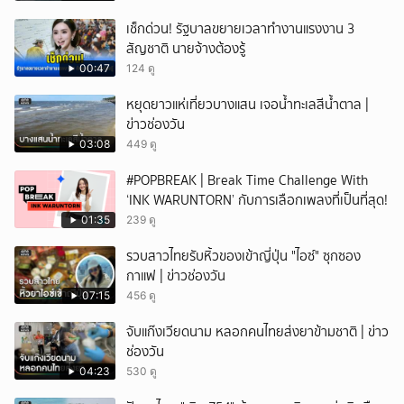
เช็กด่วน! รัฐบาลขยายเวลาทำงานแรงงาน 3
สัญชาติ นายจ้างต้องรู้
00:47
124 ดู
หยุดยาวแห่เที่ยวบางแสน เจอน้ำทะเลสีน้ำตาล |
ข่าวช่องวัน
03:08
449 ดู
#POPBREAK | Break Time Challenge With
‘INK WARUNTORN’ กับการเลือกเพลงที่เป็นที่สุด!
01:35
239 ดู
รวบสาวไทยรับหิ้วของเข้าญี่ปุ่น "ไอซ์" ซุกซอง
กาแฟ | ข่าวช่องวัน
07:15
456 ดู
จับแก๊งเวียดนาม หลอกคนไทยส่งยาข้ามชาติ | ข่าว
ช่องวัน
04:23
530 ดู