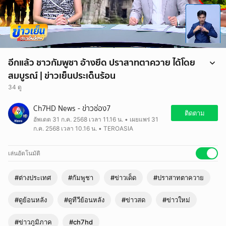
อีกแล้ว ชาวกัมพูชา อ้างยึด ปราสาทตาควาย ได้โดย
สมบูรณ์ | ข่าวเย็นประเด็นร้อน
34 ดู
Ch7HD News - ข่าวช่อง7
ติดตาม
อัพเดต 31 ก.ค. 2568 เวลา 11.16 น. • เผยแพร่ 31
ก.ค. 2568 เวลา 10.16 น. • TEROASIA
เล่นอัตโนมัติ
#ต่างประเทศ
#กัมพูชา
#ข่าวเด็ด
#ปราสาทตาควาย
#ดูย้อนหลัง
#ดูทีวีย้อนหลัง
#ข่าวสด
#ข่าวใหม่
#ข่าวภูมิภาค
#ch7hd