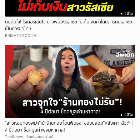
วิดีโอ
นับถือใจ! ไรเดอร์เสียใจ ข่าวพี่น้องรัสเซีย ไม่เก็บเงินค่าโดยสารคนรัสเซีย
เป็นการขอโทษ
BRIGHTTV.CO.TH
วิดีโอ
“สาวหอบทองพม่า”เข้าร้านทอง โดนฟันธง “ของปลอม”หลังเผาแล้วดำ!
4 ปีต่อมา ช็อกมูลค่าพุ่งมหาศาล!
ThaiNews - ไทยนิวส์ออนไลน์