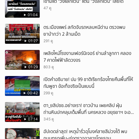
เขามีแต่ "วิ่งแลกแว่น" แต่นี่ "วิ่งลักแว่น" เสียได้
47 ดู
01:04
ตร.เมืองแพร่ สกัดจับรถหลบหนีด่าน ตรวจพบ
ยาบ้ากว่า 2 ล้านเม็ด
01:27
291 ดู
เพลิงไหม้โรงงานเฟอร์นิเจอร์ ย่านลำลูกกา คลอง
7 คาดไฟฟ้าลัดวงจร
01:29
803 ดู
เปิดคำอธิบาย! ปม 99 ชาติเรียกร้องไทยคืนพื้นที่ให้
กัมพูชา ข้อเท็จจริงเป็นแบบนี้
00:42
299 ดู
ตา_ยสิปชช.อย่างเรา! ชาวบ้าน เผยคลิป ฝุ่น
ถ่านหินปกคลุมเต็มพื้นที่ นครหลวง อยุธยาฯ จะอยู่
กันยังไง
07:14
345 ดู
อัปเดตล่าสุด! เหตุน้ำรั่วอุโมงค์สายสีม่วงใต้ พบ
ถนนทรุดเพิ่ม-เร่งตรวจอาคารโดยรอบ