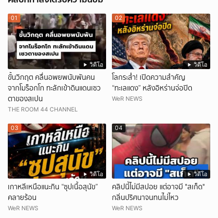
01
02
วิดีโอ
วิดีโอ
ขั้นวิกฤต คลื่นอพยพนับพันคน
โลกระส่ำ! เปิดความสำคัญ
จากโมร็อกโก ทะลักเข้าดินแดนเซว
“ทะเลแดง” หลังอิหร่านจ่อปิด
ตาของสเปน
WeR NEWS
THE ROOM 44 CHANNEL
03
04
วิดีโอ
วิดีโอ
เกาหลีเหนือแนะกิน “ซุปเนื้อสุนัข”
คลิปนี้ไม่มีสปอย แต่อาจมี "สเก็ด"
คลายร้อน
กลิ่นปริศนาจนทนไม่ไหว
WeR NEWS
WeR NEWS