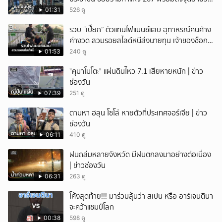
การช่วยเหลือ
01:31
526 ดู
รวบ “เปี๊ยก” ตัวแทนไฟแนนซ์แสบ อุทาหรณ์คนค้าง
ค่างวด สวมรอยสไลด์หนีส่งนายทุน เจ้าของช็อก
หนี้ยังอยู่ - รถปลิว เสียหายกว่า 600,000 บาท
01:53
240 ดู
"คุมาโมโตะ" แผ่นดินไหว 7.1 เสียหายหนัก | ข่าว
ช่องวัน
07:39
251 ดู
ตามหา ฮลุน โซโล่ หายตัวที่ประเทศจอร์เจีย | ข่าว
ช่องวัน
06:11
410 ดู
ฝนถล่มหลายจังหวัด มีฝนตกลงมาอย่างต่อเนื่อง
| ข่าวช่องวัน
06:31
263 ดู
โค้งสุดท้าย!!! มาร่วมลุ้นว่า สเปน หรือ อาร์เจนตินา
จะคว้าแชมป์โลก
00:38
598 ดู