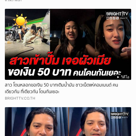
วิดีโอ
สาว โดนหลอกขอเงิน 50 บาทเติมน้ำมัน ชาวเน็ตแห่คอมเมนต์ คน
เดียวกัน ที่เดียวกัน โดนกันเยอะ
BRIGHTTV.CO.TH