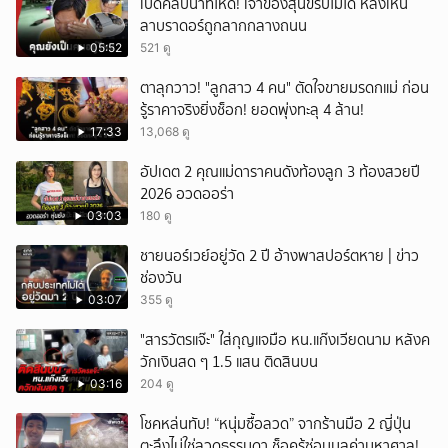
เปิดคลิปนาทีโหด! เจ้าของสุนัขรับไม่ได้ หลังเห็น
ลาบราดอร์ถูกลากกลางถนน
05:52
521 ดู
ตาลุกวาว! "ลูกสาว 4 คน" ตัดใจขายมรดกแม่ ก่อน
รู้ราคาจริงยิ่งช็อก! ยอดพุ่งทะลุ 4 ล้าน!
17:33
13,068 ดู
อัปเดต 2 คุณแม่ดาราคนดังท้องลูก 3 ท้องสวยปี
2026 อวดออร่า
03:03
180 ดู
ชายนอร์เวย์อยู่วัด 2 ปี อ้างพาสปอร์ตหาย | ข่าว
ช่องวัน
03:07
355 ดู
"สารวัตรแจ๊ะ" ใส่กุญแจมือ หน.แก๊งเวียดนาม หลังค
วักเงินสด ๆ 1.5 แสน ติดสินบน
03:16
204 ดู
โชคหล่นทับ! “หนุ่มซื้อลวด” จากร้านมือ 2 ญี่ปุ่น
ตะลึงไม่ใช่ลวดธรรมดา ช็อครู้ซ่อนมูลค่ามหาศาล!