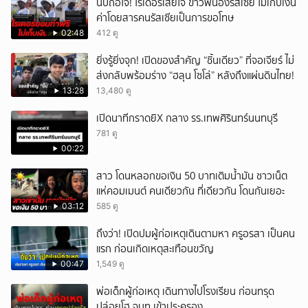
นับถือใจ! ไรเดอร์เสียใจ ข่าวพี่น้องรัสเซีย ไม่เก็บเงิน
ภาพระเบิดทุ่นสังหาร PMN-2 ที่วางข้าง ๆ ปราสาทฯ ว่านี่คือหลักฐานชั้นดี
ค่าโดยสารคนรัสเซียเป็นการขอโทษ
ว่า กัมพูชา ละเมิดอนุสัญญาออตตาวา แหล่งข่าวในพื้นที่จังหวัดสุรินทร์ ตั้ง
02:48
412 ดู
ข้อสังเกตเรื่องการล้อมรั้วปราสาทตาเมือนธม ว่ามีแค่จุดนี้ที่ทางการไทย ให้
ข้อมูลชัดเจนว่าจะดำเนินการอย่างไร แตกต่างจากจุดอื่น ๆ ที่ยังไม่ให้ข้อมูล
ยิ่งรู้ยิ่งจุก! เปิดของสำคัญ “ชิ้นเดียว” ที่จอเจียร์ ไม่
ชัดเจนแบบนี้ จึงตั้งข้อสังเกตเรื่องการดูแลพื้นที่นี้เช่นกัน ส่วนเหตุที่ทหาร
ส่งกลับพร้อมร่าง “ฮลุน โซโล่” หลังถึงแผ่นดินไทย!
กัมพูชาเงียบไป คาดว่าอยู่ระหว่างการสะสมอาวุธ และเตรียมที่จะเอารั้วลวด
หนามมาปิดล้อมปราสาท เช่นเดียวกับที่ทหารไทยทำเช่นกัน แต่จะจริงหรือ
13:28
13,480 ดู
ไม่ ต้องรอฟังความชัดเจนจากกองทัพบกอีกที กดติดตามช่อง CH7HD
เปิดนาทีกราดยิX กลาง รร.เทพศิรินทร์นนทบุรี
News ได้ที่ : https://cutt.ly/YTch7hdnews ติดตามข่าวสารเพิ่มเติมได้ที่
: https://news.ch7.com #ข่าวเย็นประเด็นร้อน #ข่าวช่อง7
781 ดู
#CH7HDNEWS ติดตาม CH7HD News และ TERO Digital ได้ที่ :
00:22
https://linktr.ee/ch7hdnews_tero
สาว โดนหลอกขอเงิน 50 บาทเติมน้ำมัน ชาวเน็ต
แห่คอมเมนต์ คนเดียวกัน ที่เดียวกัน โดนกันเยอะ
03:12
585 ดู
ถึงว่า! เปิดปมผู้ก่อเหตุเดินตามหา ครูอรสา เป็นคน
แรก ก่อนเกิดเหตุสะเทือนขวัญ
00:47
1,549 ดู
พ่อเด็กผู้ก่อเหตุ เดินทางไปโรงเรียน ก่อนทรุด
ปล่อยโฮ จนท.เข้าประครอง