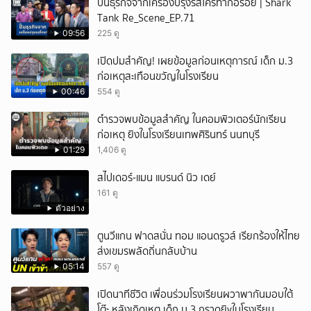
ปั้นธุรกิจจากเครื่องปรุงรสใครทำก็อร่อย | Shark
Tank Re_Scene_EP.71
09:56
225 ดู
เปิดปมสำคัญ! เผยข้อมูลก่อนเหตุการณ์ เด็ก ม.3
ก่อเหตุสะเทือนขวัญในโรงเรียน
00:46
554 ดู
ตำรวจพบข้อมูลสำคัญ ในคอมพิวเตอร์นักเรียน
ก่อเหตุ ยิงในโรงเรียนเทพศิรินทร์ นนทบุรี
01:29
1,406 ดู
สไปเดอร์-แมน แบรนด์ นิว เดย์
161 ดู
ตัวอย่าง
ตูนวีแกน ฟาดสนั่น ทอม แอนดรูวส์ เรียกร้องให้ไทย
ส่งเขมรพลัดถิ่นกลับบ้าน
05:14
557 ดู
เปิดนาทีชีวิต เพื่อนร่วมโรงเรียนผวาพากันมอบใต้
โต๊ะ หลังเกิดเหตุ เด็ก ม.3 กราดยิvในโรงเรียน