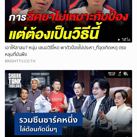
วิดีโอ
เอาให้สาสม? หนุ่ม เสนอวิธีโหด พาตัวป๋องไปประหา_ที่จุดเกิดเหตุ ตรง
หลุมที่มันฝัง
BRIGHTTV.CO.TH