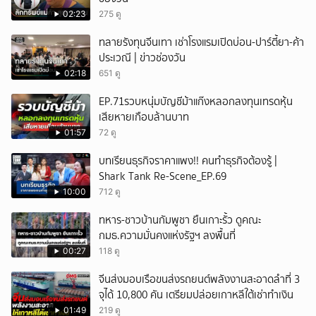
ยกเลิก
02:23
275 ดู
ทลายรังทุนจีนเทา เช่าโรงแรมเปิดบ่อน-ปาร์ตี้ยา-ค้า
ประเวณี | ข่าวช่องวัน
02:18
651 ดู
EP.71รวบหนุ่มบัญชีม้าแก๊งหลอกลงทุนเทรดหุ้น
เสียหายเกือบล้านบาท
01:57
72 ดู
บทเรียนธุรกิจราคาแพง!! คนทำธุรกิจต้องรู้ |
Shark Tank Re-Scene_EP.69
10:00
712 ดู
ทหาร-ชาวบ้านกัมพูชา ยืนเกาะรั้ว ดูคณะ
กมธ.ความมั่นคงแห่งรัฐฯ ลงพื้นที่
00:27
118 ดู
จีนส่งมอบเรือขนส่งรถยนต์พลังงานสะอาดลำที่ 3
จุได้ 10,800 คัน เตรียมปล่อยเกาหลีใต้เช่าทำเงิน
01:49
219 ดู