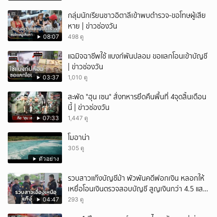
กลุ่มนักเรียนชาวอิตาลีเข้าพบตำรวจ-ขอโทษผู้เสีย
หาย | ข่าวช่องวัน
08:07
498 ดู
แฉมิจฉาชีพใช้ แบงก์พันปลอม ขอแลกโอนเข้าบัญชี
| ข่าวช่องวัน
03:37
1,010 ดู
สะพัด "ฮุน เซน" สั่งทหารยึดคืนพื้นที่ 4จุดสิ้นเดือน
นี้ | ข่าวช่องวัน
07:33
1,447 ดู
โมอาน่า
305 ดู
ตัวอย่าง
รวบสาวแก๊งบัญชีม้า พัวพันคดีฟอกเงิน หลอกให้
เหยื่อโอนเงินตรวจสอบบัญชี สูญเงินกว่า 4.5 แสน
บาท
04:47
293 ดู