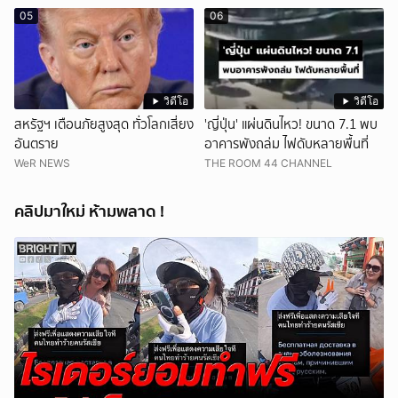
05
06
วิดีโอ
วิดีโอ
สหรัฐฯ เตือนภัยสูงสุด ทั่วโลกเสี่ยง
'ญี่ปุ่น' แผ่นดินไหว! ขนาด 7.1 พบ
อันตราย
อาคารพังถล่ม ไฟดับหลายพื้นที่
WeR NEWS
THE ROOM 44 CHANNEL
คลิปมาใหม่ ห้ามพลาด !