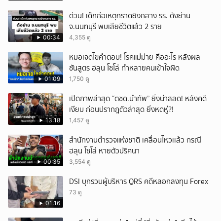
ด่วน! เด็กก่อเหตุกราดยิงกลาง รร. ดังย่าน
จ.นนทบุรี พบเสียชีวิตแล้ว 2 ราย
00:34
4,355 ดู
หมอเจดไขคำตอบ! โรคแม่ม่าย คืออะไร หลังผล
ชันสูตร ฮลุน โซโล่ ทำหลายคนเข้าใจผิด
01:09
1,750 ดู
เปิดภาพล่าสุด “ตชด.นำทัพ” ยิ่งน่าสลด! หลังคดี
เงียบ ก่อนปรากฎตัวล่าสุด ยิ่งหดหู่?!
13:18
1,457 ดู
สำนักงานตำรวจแห่งชาติ เคลื่อนไหวเเล้ว กรณี
ฮลุน โซโล่ หายตัวปริศนา
00:35
3,554 ดู
DSI บุกรวบผู้บริหาร QRS คดีหลอกลงทุน Forex
73 ดู
01:16