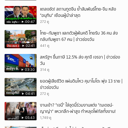
แถลงชัด! สถานทูตจีน ย้ำสัมพันธ์ไทย-จีน หลัง
"อนุทิน" เยือนผู้นำล่าสุด
00:47
272 ดู
ไทย–กัมพูชา แลกตัวผู้พ้นคดี ไทยรับ 36 คน ส่ง
กลับกัมพูชา 67 คน | ข่าวช่องวัน
02:41
441 ดู
สหรัฐฯ ขึ้นภาษี 12.5% ส่ง ศุภจี เจรจา | ข่าวช่อง
วัน
03:30
314 ดู
ยอดผู้เสียชีวิต แผ่นดินไหว คุมาโมโตะ พุ่ง 13 ราย |
ข่าวช่องวัน
04:41
272 ดู
งานเข้า? "เจนี่" ใส่ชุดนี้ร่วมงานแต่ง "ณเดชน์-
ญาญ่า" แหวกลึก-ผ่าสูง ทำหลุดโฟกัสทั้งงาน!
05:43
1,749 ดู