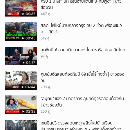
ครบ 1 ปี สถานการณ์ชายแดนไทย-กัมพูชา | ข่าว
ช่องวัน
09:37
467 ดู
สลด! ไฟไหม้บ้านกลางกรุง ดับ 2 ชีวิต พร้อมแมว
กว่า 30 ตัว
00:45
519 ดู
สุดชื่นมื่น! สามอดีตนายกฯ ไทย หารือ ปธน.อินโดฯ
97 ดู
02:57
คุมเข้มจัดสอบท้องถิ่นปี 69 เชื่อไร้โกงซ้ำ | ข่าวช่อง
วัน
04:44
798 ดู
"อนุทิน" แจง 7 มาตรการ ลุยคดีทุจริตสอบท้องถิ่น
| ข่าวช่องวัน
02:32
250 ดู
เขตมีนบุรี ตรวจสอบเหตุเพลิงไหม้บ้านเรือน
ประชาชน ซอยรามคำแหง 207 พร้อมตั้งจุดอำนวย