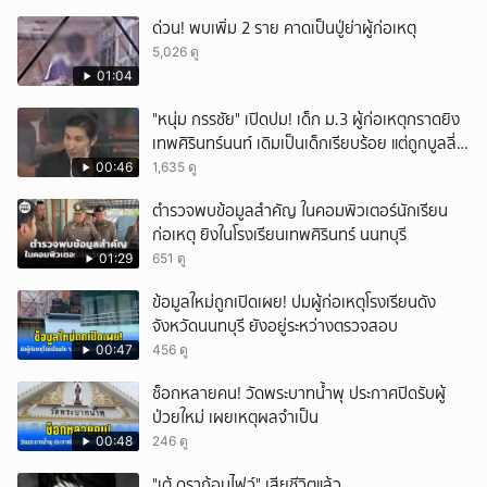
ด่วน! พบเพิ่ม 2 ราย คาดเป็นปู่ย่าผู้ก่อเหตุ
5,026 ดู
01:04
"หนุ่ม กรรชัย" เปิดปม! เด็ก ม.3 ผู้ก่อเหตุกราดยิง
เทพศิรินทร์นนท์ เดิมเป็นเด็กเรียบร้อย แต่ถูกบูลลี่
หนัก คาดแรงกดดันสะสมกลายเป็นแรงแค้น จนก่อ
00:46
1,635 ดู
เหตุสลด
ตำรวจพบข้อมูลสำคัญ ในคอมพิวเตอร์นักเรียน
ก่อเหตุ ยิงในโรงเรียนเทพศิรินทร์ นนทบุรี
01:29
651 ดู
ข้อมูลใหม่ถูกเปิดเผย! ปมผู้ก่อเหตุโรงเรียนดัง
จังหวัดนนทบุรี ยังอยู่ระหว่างตรวจสอบ
00:47
456 ดู
ช็อกหลายคน! วัดพระบาทน้ำพุ ประกาศปิดรับผู้
ป่วยใหม่ เผยเหตุผลจำเป็น
00:48
246 ดู
"เต้ ดราก้อนไฟว์" เสียชีวิตแล้ว