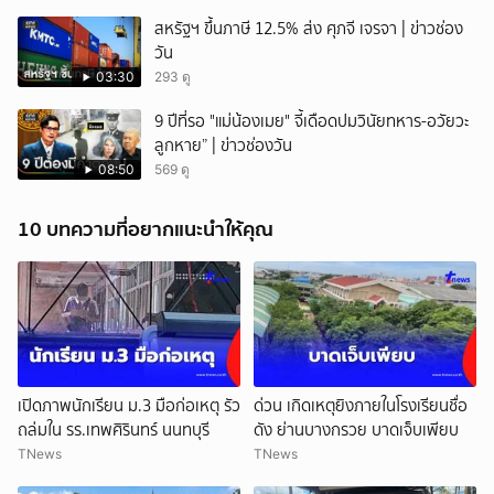
สหรัฐฯ ขึ้นภาษี 12.5% ส่ง ศุภจี เจรจา | ข่าวช่อง
วัน
03:30
293 ดู
9 ปีที่รอ "แม่น้องเมย" จี้เดือดปมวินัยทหาร-อวัยวะ
ลูกหาย” | ข่าวช่องวัน
08:50
569 ดู
10 บทความที่อยากแนะนำให้คุณ
เปิดภาพนักเรียน ม.3 มือก่อเหตุ รัว
ด่วน เกิดเหตุยิงภายในโรงเรียนชื่อ
ถล่มใน รร.เทพศิรินทร์ นนทบุรี
ดัง ย่านบางกรวย บาดเจ็บเพียบ
TNews
TNews