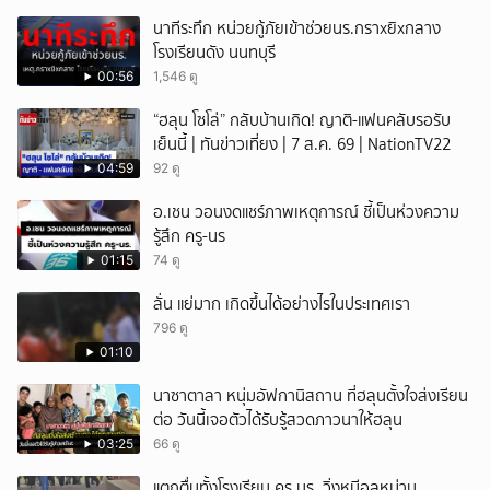
นาทีระทึก หน่วยกู้ภัยเข้าช่วยนร.กราxยิxกลาง
โรงเรียนดัง นนทบุรี
00:56
1,546 ดู
“ฮลุน โซโล่” กลับบ้านเกิด! ญาติ-แฟนคลับรอรับ
เย็นนี้ | ทันข่าวเที่ยง | 7 ส.ค. 69 | NationTV22
04:59
92 ดู
อ.เชน วอนงดแชร์ภาพเหตุการณ์ ชี้เป็นห่วงความ
รู้สึก ครู-นร
01:15
74 ดู
ลั่น แย่มาก เกิดขึ้นได้อย่างไรในประเทศเรา
796 ดู
01:10
นาซาตาลา หนุ่มอัฟกานิสถาน ที่ฮลุนตั้งใจส่งเรียน
ต่อ วันนี้เจอตัวได้รับรู้สวดภาวนาให้ฮลุน
03:25
66 ดู
แตกตื่นทั้งโรงเรียน ครู นร. วิ่งหนีอลหม่าน