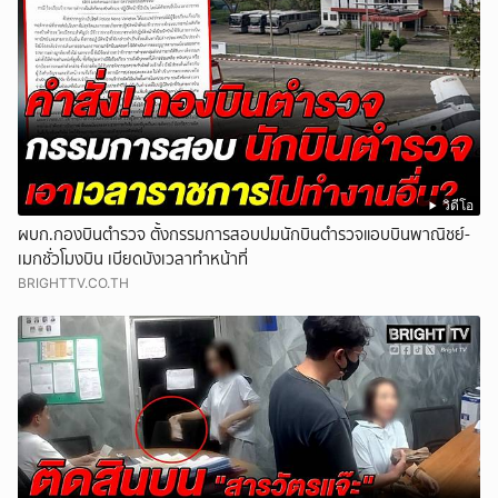
วิดีโอ
ผบก.กองบินตำรวจ ตั้งกรรมการสอบปมนักบินตำรวจแอบบินพาณิชย์-
เมกชั่วโมงบิน เบียดบังเวลาทำหน้าที่
BRIGHTTV.CO.TH