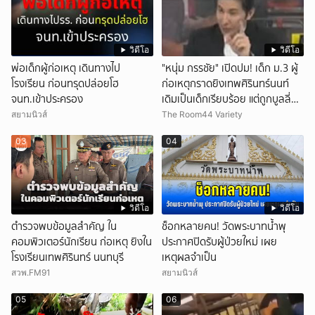
วิดีโอ
วิดีโอ
พ่อเด็กผู้ก่อเหตุ เดินทางไป
"หนุ่ม กรรชัย" เปิดปม! เด็ก ม.3 ผู้
โรงเรียน ก่อนทรุดปล่อยโฮ
ก่อเหตุกราดยิงเทพศิรินทร์นนท์
จนท.เข้าประครอง
เดิมเป็นเด็กเรียบร้อย แต่ถูกบูลลี่
หนัก คาดแรงกดดันสะสมกลายเป็น
สยามนิวส์
The Room44 Variety
แรงแค้น จนก่อเหตุสลด
03
04
วิดีโอ
วิดีโอ
ตำรวจพบข้อมูลสำคัญ ใน
ช็อกหลายคน! วัดพระบาทน้ำพุ
คอมพิวเตอร์นักเรียน ก่อเหตุ ยิงใน
ประกาศปิดรับผู้ป่วยใหม่ เผย
โรงเรียนเทพศิรินทร์ นนทบุรี
เหตุผลจำเป็น
สวพ.FM91
สยามนิวส์
05
06