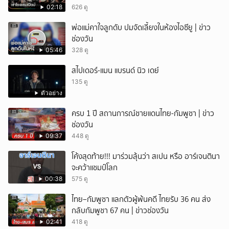
02:18
626 ดู
พ่อแม่คาใจลูกดับ ปมจัดเลี้ยงในห้องไอซียู | ข่าว
ช่องวัน
05:46
328 ดู
สไปเดอร์-แมน แบรนด์ นิว เดย์
135 ดู
ตัวอย่าง
ครบ 1 ปี สถานการณ์ชายแดนไทย-กัมพูชา | ข่าว
ช่องวัน
09:37
448 ดู
โค้งสุดท้าย!!! มาร่วมลุ้นว่า สเปน หรือ อาร์เจนตินา
จะคว้าแชมป์โลก
00:38
575 ดู
ไทย–กัมพูชา แลกตัวผู้พ้นคดี ไทยรับ 36 คน ส่ง
กลับกัมพูชา 67 คน | ข่าวช่องวัน
02:41
418 ดู