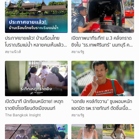
ประกาศขายแล้ว! บ้านเรือนไทย
เปิดภาพนาทีระทึก! ม.3 คลั่งกราด
โบราณริมแม่น้ำ หลายคนเห็นแล้ว
ยิงใน “รร.เทพศิรินทร์” นนทบุรี ครู
จำได้ เคยเป็นฉากหนังดัง
ดับ 2 บาดเจ็บกว่า 20 ราย ก่อนยิง
สยามนิวส์
สยามรัฐ
ตัวเองเสียชีวิตหน้าห้องเรียน
เปิดวินาที นักเรียนหนีตาย! เหตุก
“เอกชัย หงส์กังวาน” ซูบผอมหนัก
ราดยิงโรงเรียนดังเมืองนนท์
แอดมิต รพ.ราชทัณฑ์ ตัดชิ้นเนื้อ
หัว-กระเพาะ รอฟังผลตรวจ
The Bangkok Insight
สยามรัฐ