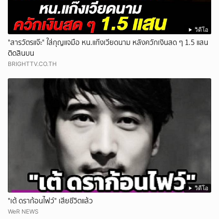
วิดีโอ
"สารวัตรแจ๊ะ" ใส่กุญแจมือ หน.แก๊งเวียดนาม หลังควักเงินสด ๆ 1.5 แสน
ติดสินบน
BRIGHTTV.CO.TH
วิดีโอ
"เต้ ดราก้อนไฟว์" เสียชีวิตแล้ว
WeR NEWS