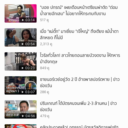
"บอย ปกรณ์" เผยเดือนหน้าเตรียมผ่าตัด "ต่อม
น้ำลายอักเสบ" ไม่อยากให้กระทบกับงาน
03:14
517 ดู
เมื่อ "แม่ตั๊ก" มาเยี่ยม "เจ๊ใหญ่" ถึงเตียง แม้น้ำตา
สักหยด ก็ไม่มี
00:54
2,313 ดู
ไวรัลทั่วโลก! สาวไทยถอนสายบัวงดงาม ให้ทหาร
ม้าอังกฤษ
00:23
849 ดู
ชายนอร์เวย์อยู่วัด 2 ปี อ้างพาสปอร์ตหาย | ข่าว
ช่องวัน
03:07
286 ดู
ปรับเกณฑ์ ได้บัตรคนจนเพิ่ม 2-3 ล้านคน | ข่าว
ช่องวัน
04:56
479 ดู
คลังประกาศแล้ว! อุทธรณ์ บัตรสวัสดิการแห่งรัฐ