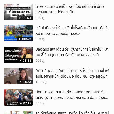
นายกฯ ลั่นแย่มากเป็นเหตุที่ไม่น่าเกิดขึ้น ชี้ นี่คือ
เหตุผลที่ รบ. ไม่ต่ออายุปืน
00:54
370 ดู
ระทึก! เกิดเหตุใช้อาวุธปืuในโรงเรียนดังนนทบุรี เจ้า
หน้าที่เร่งตรวจสอบข้อเท็จจริง
00:43
823 ดู
ปลอดประสพ เตือน วีระ ดุข้าราชการในสภาไม่เหมาะ
สม ชี้เที่ยวอุทยานฯ ต้องรับสภาพธรรมชาติ
03:31
206 ดู
"ณิริน" ลูกสาว "หนิง ปณิตา" หลั่งน้ำตากลางไลฟ์
ลั่นไม่อยากหน้าเหมือนพ่อ ก่อนเผยเหตุผลสุดพีก
01:03
1,008 ดู
“โทน บางแค” ขยับสะเทือน หลังถูกออกหมายจับ!
ตะลึง รู้ราคาขายกล้องส่องพระ ก่อน ปอศ.เตรียม
บุกรวบ?
07:19
344 ดู
รถเก๋งพุ่งชนศูนย์พัฒนาเด็กเล็ก เด็กเจ็บ 14 ราย |