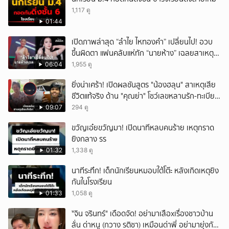
1,117 ดู
01:44
เปิดภาพล่าสุด “ลำไย ไหทองคำ” เปลี่ยนไป! อวบ
ขึ้นผิดตา แฟนคลับแห่ทัก “นายห้าง” เฉลยสาเหตุ
ชัด!
06:04
1,955 ดู
ยิ่งน่าเศร้า! เปิดผลชันสูตร "น้องฮลุน" สาเหตุเสีย
ชีวิตแท้จริง ด้าน "คุณย่า" โชว์เลขหลานรัก-ทะเบียน
รถเคลื่อนร่าง!
09:07
294 ดู
ขวัญเอ๋ยขวัญมา! เปิดนาทีหลบคนร้าย เหตุกราด
ยิงกลาง รร
01:32
1,338 ดู
นาทีระทึก! เด็กนักเรียนหมอบใต้โต๊ะ หลังเกิดเหตุยิง
กันในโรงเรียน
01:33
1,058 ดู
ั่"จิน จรินทร์" เดือดจัด! อย่ามาเสือxเรื่องชาวบ้าน
ลั่น ด่าหนู (กวาง รติชา) เหมือนด่าพี่ อย่ามายุ่งกับ