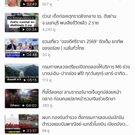
คนของผม จบ!!!
02:49
507 ดู
ด่วน! เด็กก่อเหตุกราดยิงกลาง รร. ดังย่าน
จ.นนทบุรี พบเสียชีวิตแล้ว 2 ราย
00:34
4,242 ดู
ชวนเที่ยว “ของดีศรีราชา 2569” จัดเต็ม ยกทัพ
ของอร่อย | เนชั่นทั่วไทย
04:48
30 ดู
กรมทางหลวงเตรียมเปิดทดลองให้บริการ M6 ช่วง
บางปะอิน–ปากช่อง ฟรี! ทุกวันศุกร์-เสาร์-อาทิตย์
เริ่มศุกร์ที่ 21 สิงหาคม 2569 นี้
05:15
113 ดู
ทิ้งได้ลงคอ! ลาบราดอร์บาดเจ็บถูกปล่อยหน้า
ตลาด ก่อนคนแปลกหน้ารวมเงินช่วยรักษา
04:00
383 ดู
ผบก.กองบินตำรวจ ตั้งกรรมการสอบปมนักบิน
ตำรวจแอบบินพาณิชย์-เมกชั่วโมงบิน เบียดบังเวลา
ทำหน้าที่
03:57
68 ดู