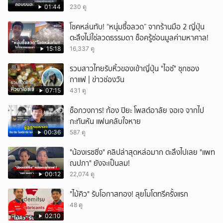
ค่าจ้างเที่ยวละ 5,000 บาท
01:44
230 ดู
โชคหล่นทับ! “หนุ่มซื้อลวด” จากร้านมือ 2 ญี่ปุ่น
ตะลึงไม่ใช่ลวดธรรมดา ช็อครู้ซ่อนมูลค่ามหาศาล!
15:18
16,337 ดู
รวบสาวไทยรับหิ้วของเข้าญี่ปุ่น "ไอซ์" ซุกซอง
กาแฟ | ข่าวช่องวัน
07:15
431 ดู
ช็อกวงการ! ก้อง ปิยะ โพสต์อาลัย จอเจ จากไป
กะทันหัน แฟนคลับใจหาย
00:36
587 ดู
"น้องเรซซิ่ง" คลิปล่าสุดหล่อมาก ตะลึงไปเลย "แพท
ณปภา" ยังจะเป็นลม!
00:12
22,074 ดู
"ไม้คิว" รับโอกาสทอง! ลุยโมโตทรีครั้งแรก
48 ดู
02:10