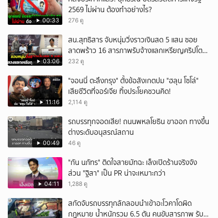
2569 ไม่ผ่าน ต้องทำอย่างไร?
ยกเลิก
00:33
276 ดู
สน.สุทธิสาร จับหนุ่มวิ่งราวเงินสด 5 แสน ซอย
ลาดพร้าว 16 สารภาพรับจ้างแลกเหรียญคริปโต
ผ่านแอปฯ
03:06
232 ดู
"จอนนี่ ตะลึงกรุง" ตั้งข้อสังเกตปม "ฮลุน โซโล่"
เสียชีวิตที่จอร์เจีย ทิ้งประโยคชวนคิด!
11:16
2,114 ดู
รถบรรทุกจอดเสีย! ถนนพหลโยธิน ขาออก ทางขึ้น
ต่างระดับอนุสรณ์สถาน
00:49
46 ดู
"กัน นภัทร" ติดใจสายมัทฉะ เล็งเปิดร้านจริงจัง
ส่วน "ฐิสา" เป็น PR น่าจะเหมาะกว่า
04:11
1,288 ดู
สกัดจับรถบรรทุกลักลอบนำเข้าอะโวคาโดผิด
กฎหมาย น้ำหนักรวม 6.5 ตัน คนขับสารภาพ รับ