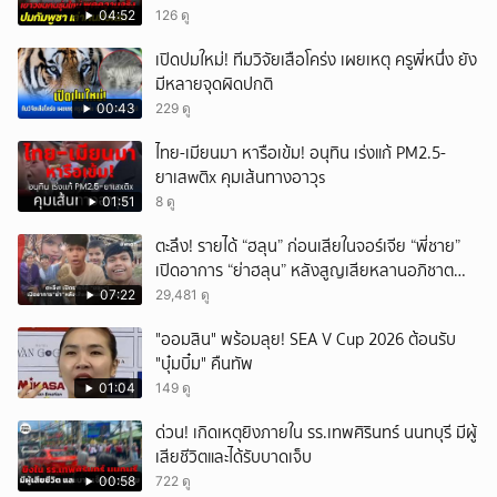
ประวัติศาสตร์มนุษยธรรมไทย
04:52
126 ดู
เปิดปมใหม่! ทีมวิจัยเสือโคร่ง เผยเหตุ ครูพี่หนึ่ง ยัง
มีหลายจุดผิดปกติ
00:43
229 ดู
ไทย-เมียนมา หารือเข้ม! อนุทิน เร่งแก้ PM2.5-
ยาเสwติx คุมเส้นทางอาวุs
01:51
8 ดู
ตะลึง! รายได้ “ฮลุน” ก่อนเสียในจอร์เจีย “พี่ชาย”
เปิดอาการ “ย่าฮลุน” หลังสูญเสียหลานอภิชาต
บุตร!
07:22
29,481 ดู
"ออมสิน" พร้อมลุย! SEA V Cup 2026 ต้อนรับ
"บุ๋มบิ๋ม" คืนทัพ
01:04
149 ดู
ด่วน! เกิดเหตุยิงภายใน รร.เทพศิรินทร์ นนทบุรี มีผู้
เสียชีวิตและได้รับบาดเจ็บ
00:58
722 ดู