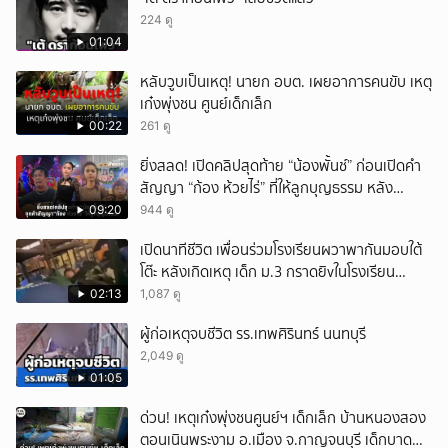
224 ดู
01:04
หลับวูบเป็นเหตุ! นายก อบต. เผยอาการคนขับ เหตุ
เก๋งพุ่งชน ศูนย์เด็กเล็ก
00:22
261 ดู
ยิ่งสลด! เปิดคลิปสุดท้าย “น้องพั้นช์” ก่อนเปิดคำ
สัญญา “ก้อง ห้วยไร่” ที่ให้ลูกบุญธรรม หลัง
ลาโลก!
09:20
944 ดู
เปิดนาทีชีวิต เพื่อนร่วมโรงเรียนผวาพากันมอบใต้
โต๊ะ หลังเกิดเหตุ เด็ก ม.3 กราดยิvในโรงเรียน
เทพศิรินทร์นนท์ แบบไม่เลือกหน้า เสียงปืนดังสนั่น
02:13
1,087 ดู
หวั่นไหว
ผู้ก่อเหตุจบชีวิต รร.เทพศิรินทร์ นนทบุรี
2,049 ดู
01:05
ด่วน! เหตุเก๋งพุ่งชนศูนย์ฯ เด็กเล็ก บ้านหนองสอง
ตอนเนินพระงาม อ.เมือง จ.กาญจนบุรี เด็กบาด