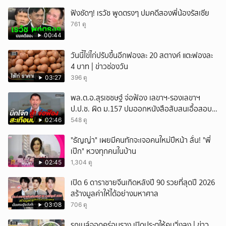
ฟังชัดๆ! เรวัช พูดตรงๆ ปมคดีสองพี่น้องรัสเซีย
761 ดู
00:44
วันนี้ไข่ไก่ปรับขึ้นอีกฟองละ 20 สตางค์ แตะฟองละ
4 บาท | ข่าวช่องวัน
03:27
396 ดู
พล.ต.อ.สุรเชชษฐ์ จ่อฟ้อง เลขาฯ-รองเลขาฯ
ป.ป.ช. ผิด ม.157 ปมออกหนังสือสับสนเอื้อสอบ
คดีซ้ำซ้อน
02:46
548 ดู
"ธัญญ่า" เผยมีคนทักจะเจอคนใหม่ปีหน้า ลั่น! "พี่
เป๊ก" หวงทุกคนในบ้าน
02:45
1,304 ดู
เปิด 6 ดาราชายจีนเกิดหลังปี 90 รวยที่สุดปี 2026
สร้างมูลค่าให้ได้อย่างมหาศาล
03:08
706 ดู
รถเมล์จอดคร่อมราง เปิดประตูให้คนวิ่งลง | ข่าว