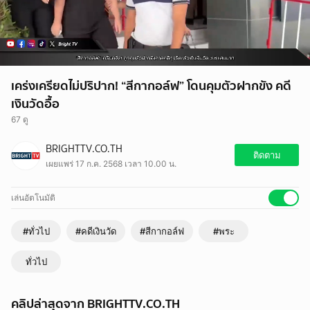
เคร่งเครียดไม่ปริปาก! “สีกากอล์ฟ” โดนคุมตัวฝากขัง คดี
เงินวัดอื้อ
67 ดู
BRIGHTTV.CO.TH
ติดตาม
เผยแพร่ 17 ก.ค. 2568 เวลา 10.00 น.
เล่นอัตโนมัติ
#ทั่วไป
#คดีเงินวัด
#สีกากอล์ฟ
#พระ
ทั่วไป
คลิปล่าสุดจาก BRIGHTTV.CO.TH