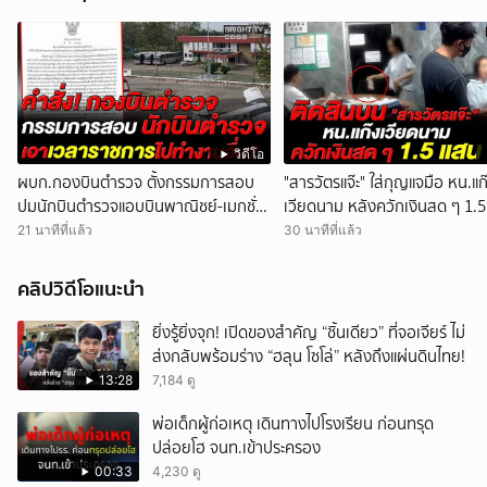
วิดีโอ
ผบก.กองบินตำรวจ ตั้งกรรมการสอบ
"สารวัตรแจ๊ะ" ใส่กุญแจมือ หน.แก
ปมนักบินตำรวจแอบบินพาณิชย์-เมกชั่ว
เวียดนาม หลังควักเงินสด ๆ 1.
โมงบิน เบียดบังเวลาทำหน้าที่
ติดสินบน
21 นาทีที่แล้ว
30 นาทีที่แล้ว
คลิปวิดีโอแนะนำ
ยิ่งรู้ยิ่งจุก! เปิดของสำคัญ “ชิ้นเดียว” ที่จอเจียร์ ไม่
ส่งกลับพร้อมร่าง “ฮลุน โซโล่” หลังถึงแผ่นดินไทย!
13:28
7,184 ดู
พ่อเด็กผู้ก่อเหตุ เดินทางไปโรงเรียน ก่อนทรุด
ปล่อยโฮ จนท.เข้าประครอง
00:33
4,230 ดู