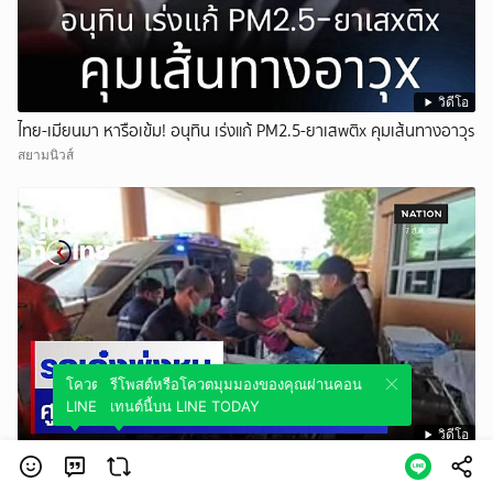
วิดีโอ
ไทย-เมียนมา หารือเข้ม! อนุทิน เร่งแก้ PM2.5-ยาเสwติx คุมเส้นทางอาวุs
สยามนิวส์
โควตมุมมองของคุณผ่านคอนเทนต์นี้บน
รีโพสต์หรือโควตมุมมองของคุณผ่านคอน
LINE TODAY
เทนต์นี้บน LINE TODAY
วิดีโอ
รถเก๋งพุ่งชนศูนย์พัฒนาเด็กเล็ก เด็กเจ็บ 14 ราย | เนชั่นทั่วไทย
Nation Online