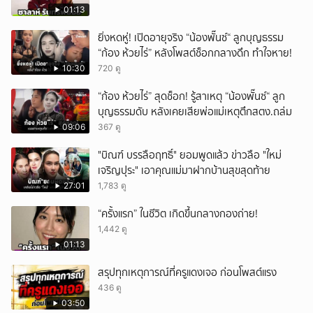
01:13
ยิ่งหดหู่! เปิดอายุจริง “น้องพั๊นซ์“ ลูกบุญธรรม
“ก้อง ห้วยไร่” หลังโพสต์ช็อกกลางดึก ทำใจหาย!
10:30
720 ดู
“ก้อง ห้วยไร่” สุดช็อก! รู้สาเหตุ “น้องพั๊นซ์“ ลูก
บุญธรรมดับ หลังเคยเสียพ่อแม่เหตุตึกสตง.ถล่ม
09:06
367 ดู
"บิณฑ์ บรรลือฤทธิ์" ยอมพูดแล้ว ข่าวลือ "ใหม่
เจริญปุระ" เอาคุณแม่มาฝากบ้านสุขสุดท้าย
27:01
1,783 ดู
“ครั้งแรก” ในชีวิต เกิดขึ้นกลางกองถ่าย!
1,442 ดู
01:13
สรุปทุกเหตุการณ์ที่ครูแดงเจอ ก่อนโพสต์แรง
436 ดู
03:50