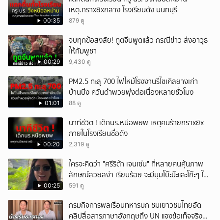
เหตุ.กราxยิxกลาง โรงเรียนดัง นนทบุรี
00:35
879 ดู
จบทุกข้อสงสัย! ทูตจีนพูดแล้ว กรณีข่าว ส่งอาวุธ
ให้กัมพูชา
00:29
9,430 ดู
PM2.5 ทะลุ 700 ไฟไหม้โรงงานรีไซเคิลยางเก่า
บ้านบึง ควันดำพวยพุ่งต่อเนื่องหลายชั่วโมง
01:01
88 ดู
นาทีชีวิต ! เด็กนร.หนีอพยพ เหตุคนร้ายกราxยิx
ภายในโรงเรียนชื่อดัง
00:20
2,319 ดู
ใครจะคิดว่า "ศรีริต้า เจนเซ่น" ที่หลายคนคุ้นภาพ
ลักษณ์สวยสง่า เรียบร้อย จะมีมุมโบ๊ะบ๊ะและโก๊ะๆ ให้
ได้อมยิ้มเหมือนกัน งานนี้ทำเอาแฟนๆ ทั้งเอ็นดูทั้ง
00:25
591 ดู
หัวเราะ
กรมกิจการพลเรือนทหารบก ชมเยาวชนไทยอัด
คลิปสื่อสารภาษาอังกฤษถึง UN แจงข้อเท็จจริง