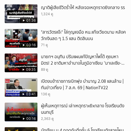
ญาติผู้เสียชีวิตร่ำไห้ หลังเจอเหตุกราดยิงกลาง รร
1,324 ดู
01:36
"สารวัตรแจ๊ะ" ใส่กุญแจมือ หน.แก๊งเวียดนาม หลังค
วักเงินสด ๆ 1.5 แสน ติดสินบน
03:16
71 ดู
นายกฯ อนุทิน ปรับแผนแก้ปัญหาไฟใต้ คุยมหา
มิตร! 2 ชาติมหาอำนาจในภูมิอาเซียน “มาเลเซีย-
อินโดนีเซีย”
09:35
89 ดู
เปิดงบข้าราชการเบิกพุ่ง บำนาญ 2.08 แสนล้าน |
ทันข่าวเที่ยง | 7 ส.ค. 69 | NationTV22
03:41
136 ดู
ผู้เห็นเหตุการณ์ เล่าเหตุกราxยิxกลาง โรงเรียนดัง
นนทบุรี
00:16
2,363 ดู
นักเรียน ม.4 กอดกันดิ่งชั้น 6 โรงเรียนดังสายไหม