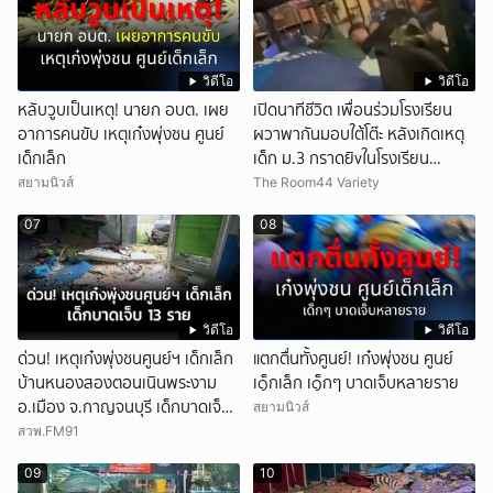
วิดีโอ
วิดีโอ
หลับวูบเป็นเหตุ! นายก อบต. เผย
เปิดนาทีชีวิต เพื่อนร่วมโรงเรียน
อาการคนขับ เหตุเก๋งพุ่งชน ศูนย์
ผวาพากันมอบใต้โต๊ะ หลังเกิดเหตุ
เด็กเล็ก
เด็ก ม.3 กราดยิvในโรงเรียน
เทพศิรินทร์นนท์ แบบไม่เลือกหน้า
สยามนิวส์
The Room44 Variety
เสียงปืนดังสนั่นหวั่นไหว
07
08
วิดีโอ
วิดีโอ
ด่วน! เหตุเก๋งพุ่งชนศูนย์ฯ เด็กเล็ก
แตกตื่นทั้งศูนย์! เก๋งพุ่งชน ศูนย์
บ้านหนองสองตอนเนินพระงาม
เ๑็กเล็ก เ๑็กๆ บาดเจ็บหลายราย
อ.เมือง จ.กาญจนบุรี เด็กบาดเจ็บ
สยามนิวส์
13 ราย
สวพ.FM91
09
10