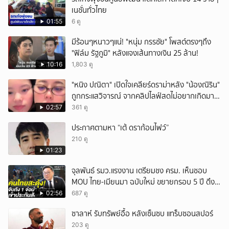
เนชั่นทั่วไทย
01:55
6 ดู
มีร้อนๆหนาวๆแน่! "หนุ่ม กรรชัย" โพสต์ตรงๆถึง
"ฟิล์ม รัฐภูมิ" หลังแจงเส้นทางเงิน 25 ล้าน!
10:16
1,803 ดู
"หนิง ปณิตา" เปิดใจเคลียร์ดราม่าหลัง "น้องณิริน"
ถูกกระแสวิจารณ์ จากคลิปไลฟ์สดไม่อยากเกิดมา
หน้าเหมือนพ่อ
02:57
361 ดู
ประกาศตามหา “เต้ ดราก้อนไฟว์”
210 ดู
01:23
จุลพันธ์ รมว.แรงงาน เตรียมชง ครม. เห็นชอบ
MOU ไทย-เมียนมา ฉบับใหม่ ขยายกรอบ 5 ปี ดึง
แรงงานเข้าระบบ
02:56
687 ดู
ซาลาห์ รับทรัพย์อื้อ หลังเซ็นซบ แทร็บซอนสปอร์
203 ดู