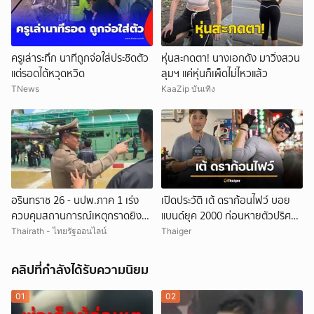
ครูเล่าระทึก นาทีถูกจ่อใส่ประชิดตัว
หุ่นสะกดตา! นางเอกดัง มาวิ่งสวน
แต่รอดได้หวุดหวิด
ลุมฯ แค่หุ่นก็เผ็ดไม่ไหวแล้ว
TNews
KaaZip บันเทิง
อรินทราช 26 - นปพ.ภาค 1 เร่ง
เปิดประวัติ เต้ ดราก้อนไฟว์ บอย
ควบคุมสถานการณ์เหตุกราดยิง
แบนด์ยุค 2000 ก่อนหายตัวปริศนา
โรงเรียนเทพศิรินทร์ นนทบุรี
เกิดอะไรขึ้น
Thairath - ไทยรัฐออนไลน์
Thaiger
คลิปที่กำลังได้รับความนิยม
01
02