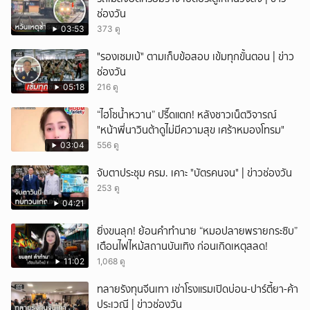
ช่องวัน
03:53
373 ดู
"รองเซมเบ้" ตามเก็บข้อสอบ เข้มทุกขั้นตอน | ข่าว
ช่องวัน
05:18
216 ดู
“ไฮโซน้ำหวาน” ปรี๊ดแตก! หลังชาวเน็ตวิจารณ์
"หน้าพี่นาวินต้าดูไม่มีความสุข เศร้าหมองโทรม"
03:04
556 ดู
จับตาประชุม ครม. เคาะ "บัตรคนจน" | ข่าวช่องวัน
253 ดู
04:21
ยิ่งขนลุก! ย้อนคำทำนาย “หมอปลายพรายกระซิบ”
เตือนไฟไหม้สถานบันเทิง ก่อนเกิดเหตุสลด!
11:02
1,068 ดู
ทลายรังทุนจีนเทา เช่าโรงแรมเปิดบ่อน-ปาร์ตี้ยา-ค้า
ประเวณี | ข่าวช่องวัน