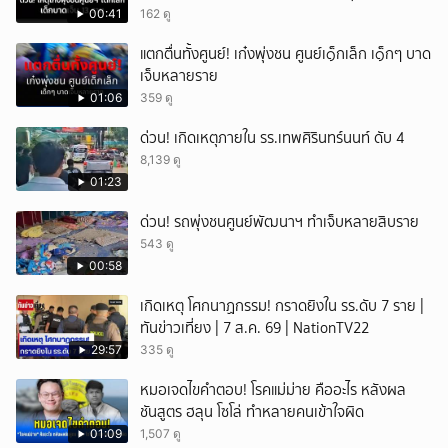
เจ็บ 13 ราย
00:41
162 ดู
แตกตื่นทั้งศูนย์! เก๋งพุ่งชน ศูนย์เ๑็กเล็ก เ๑็กๆ บาด
เจ็บหลายราย
01:06
359 ดู
ด่วน! เกิดเหตุภายใน รร.เทพศิรินทร์นนท์ ดับ 4
8,139 ดู
01:23
ด่วน! รถพุ่งชนศูนย์พัฒนาฯ ทำเจ็บหลายสิบราย
543 ดู
00:58
เกิดเหตุ โศกนาฏกรรม! กราดยิงใน รร.ดับ 7 ราย |
ทันข่าวเที่ยง | 7 ส.ค. 69 | NationTV22
29:57
335 ดู
หมอเจดไขคำตอบ! โรคแม่ม่าย คืออะไร หลังผล
ชันสูตร ฮลุน โซโล่ ทำหลายคนเข้าใจผิด
01:09
1,507 ดู