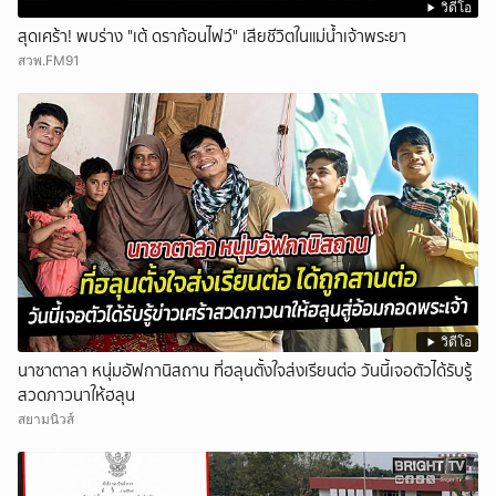
วิดีโอ
สุดเศร้า! พบร่าง "เต้ ดราก้อนไฟว์" เสียชีวิตในแม่น้ำเจ้าพระยา
สวพ.FM91
วิดีโอ
นาซาตาลา หนุ่มอัฟกานิสถาน ที่ฮลุนตั้งใจส่งเรียนต่อ วันนี้เจอตัวได้รับรู้
สวดภาวนาให้ฮลุน
สยามนิวส์