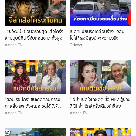
"ชัยวัฒน์" ชี้อันตรายสุด เสือโคร่ง
เปิดทะเบียนรถเคลื่อนร่าง "ฮลุน
ล่ามนุษย์กิน จี้จับก่อนจะมาทั้งฝูง
โซโล่" ส่งพิสูจน์หาความจริง
Amarin TV
TNews
“ต้อม รชนีกร” ชนะคดีศัลยกรรม!
“เอมี่” เปิดใจเคยติดเชื้อ HPV สู้นาน
ศาลสั่ง รพ.ดัง-หมอ ชดใช้ 7.7
7 ปี! ย้ำเซ็กส์ครั้งเดียวก็เสี่ยง
ล้าน
Amarin TV
Amarin TV