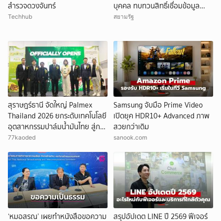
สำรวจดวงจันทร์
บุคคล ทบทวนสิทธิ์เชื่อมข้อมูล
ระหว่างหน่วยงาน ดำเนินคดีอาญา
Techhub
สยามรัฐ
เด็ดขาด
สุราษฎร์ธานี จัดใหญ่ Palmex
Samsung จับมือ Prime Video
Thailand 2026 ยกระดับเทคโนโลยี
เปิดยุค HDR10+ Advanced ภาพ
อุตสาหกรรมปาล์มน้ำมันไทย สู่การ
สวยกว่าเดิม
เติบโตยั่งยืน
77kaoded
sanook.com
‘หมอสรณ’ เผยทำหนังสือขอความ
สรุปอัปเดต LINE ปี 2569 ฟีเจอร์