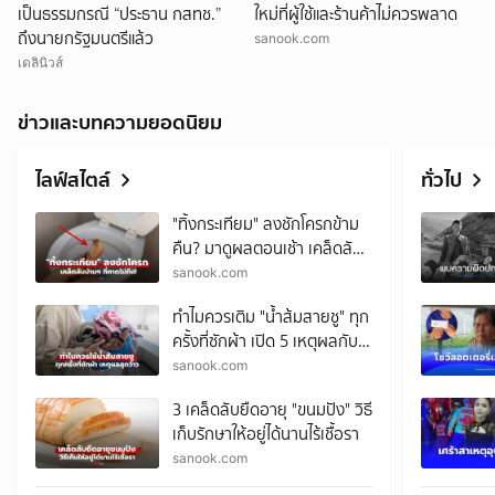
เป็นธรรมกรณี “ประธาน กสทช.”
ใหม่ที่ผู้ใช้และร้านค้าไม่ควรพลาด
ถึงนายกรัฐมนตรีแล้ว
sanook.com
เดลินิวส์
ข่าวและบทความยอดนิยม
ไลฟ์สไตล์
ทั่วไป
"ทิ้งกระเทียม" ลงชักโครกข้าม
คืน? มาดูผลตอนเช้า เคล็ดลับ
บ้านๆ ที่คาดไม่ถึง!
sanook.com
ทำไมควรเติม "น้ำส้มสายชู" ทุก
ครั้งที่ซักผ้า เปิด 5 เหตุผลกับ
ผลลัพธ์สุดว้าว
sanook.com
3 เคล็ดลับยืดอายุ "ขนมปัง" วิธี
เก็บรักษาให้อยู่ได้นานไร้เชื้อรา
sanook.com