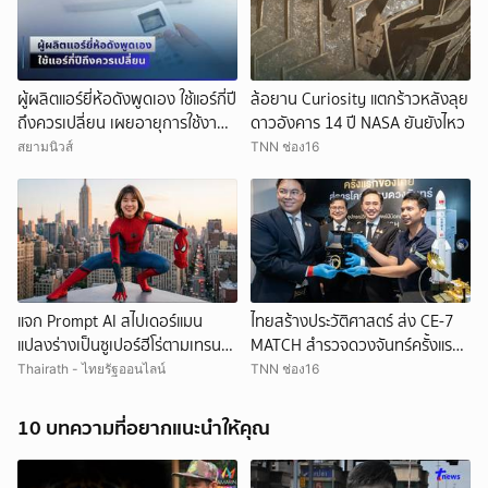
ผู้ผลิตแอร์ยี่ห้อดังพูดเอง ใช้แอร์กี่ปี
ล้อยาน Curiosity แตกร้าวหลังลุย
ถึงควรเปลี่ยน เผยอายุการใช้งาน
ดาวอังคาร 14 ปี NASA ยันยังไหว
ที่แท้จริง อย่าฝืนใช้
สยามนิวส์
TNN ช่อง16
แจก Prompt AI สไปเดอร์แมน
ไทยสร้างประวัติศาสตร์ ส่ง CE-7
แปลงร่างเป็นซูเปอร์ฮีโร่ตามเทรนด์
MATCH สำรวจดวงจันทร์ครั้งแรก
คนดัง ทำง่ายใน 3 ขั้นตอน
24 ส.ค.นี้
Thairath - ไทยรัฐออนไลน์
TNN ช่อง16
10 บทความที่อยากแนะนำให้คุณ