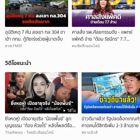
อุบัติเหตุ 7 คัน ลงเขา ทล.304 ขา
ศาลสั่ง รพ.ศัลยกรรมดัง - เเพทย์
เข้า กทม. กู้ภัยเร่งช่วยผู้บาดเจ็บ
เเพ้คดี จ่าย "ต้อม รัชนีกร" 7.7
ล้าน
สวพ.FM91
คมชัดลึกออนไลน์
วิดีโอแนะนำ
วิดีโอ
ยิ่งหดหู่! เปิดอายุจริง “น้องพั๊นซ์“ ลูก
ข่าวดีมาแล้ว! รัฐปลดล็อกเกณฑ์
บุญธรรม “ก้อง ห้วยไร่” หลังโพสต์ช็อก
คาดคนได้สิทธิเพิ่ม 2-3 ล้านราย
กลางดึก ทำใจหาย!
ThaiNews - ไทยนิวส์ออนไลน์
สยามนิวส์