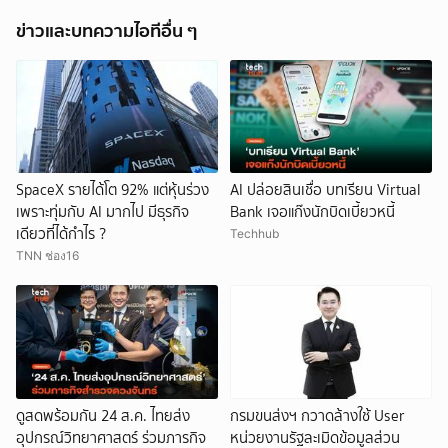
ข่าวและบทความไอทีอื่น ๆ
SpaceX รายได้โต 92% แต่หุ้นร่วง
AI ปล่อยสินเชื่อ บทเรียน Virtual
เพราะทุ่มกับ AI มากไป มีธุรกิจ
Bank เจอแก๊งนักบิดเบี้ยวหนี้
เดียวที่ได้กำไร ?
Techhub
TNN ช่อง16
ดูสดพร้อมกัน 24 ส.ค. ไทยส่ง
กรมขนส่งฯ กวาดล้างใช้ User
อุปกรณ์วิทยาศาสตร์ ร่วมภารกิจ
หน่วยงานรัฐละเมิดข้อมูลส่วน