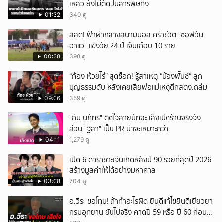
เหลว ยังไม่ตัดปมสารพิษทิ้ง
01:32
340 ดู
สลด! ฟ้าผ่ากลางสนามบอล คร่าชีวิต "ซอฟวัน
อาแว" แข้งวัย 24 ปี เจ็บเกือบ 10 ราย
00:38
398 ดู
“ก้อง ห้วยไร่” สุดช็อก! รู้สาเหตุ “น้องพั๊นซ์“ ลูก
บุญธรรมดับ หลังเคยเสียพ่อแม่เหตุตึกสตง.ถล่ม
09:06
359 ดู
"กัน นภัทร" ติดใจสายมัทฉะ เล็งเปิดร้านจริงจัง
ส่วน "ฐิสา" เป็น PR น่าจะเหมาะกว่า
04:11
1,279 ดู
เปิด 6 ดาราชายจีนเกิดหลังปี 90 รวยที่สุดปี 2026
สร้างมูลค่าให้ได้อย่างมหาศาล
03:08
704 ดู
อ.วีระ ขอโทษ! ถ้าทำอะไรผิด ยินดีแก้ไขยินดีเยียวยา
กรมอุทยาน ยันไปจริง คาดปี 59 หรือ ปี 60 ก่อน