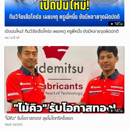
วิดีโอ
เปิดปมใหม่! ทีมวิจัยเสือโคร่ง เผยเหตุ ครูพี่หนึ่ง ยังมีหลายจุดผิดปกติ
สยามนิวส์
วิดีโอ
"ไม้คิว" รับโอกาสทอง! ลุยโมโตทรีครั้งแรก
WeR NEWS