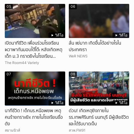
05
06
วิดีโอ
วิดีโอ
เปิดนาทีชีวิต เพื่อนร่วมโรงเรียน
ลั่น แย่มาก เกิดขึ้นได้อย่างไรใน
ผวาพากันมอบใต้โต๊ะ หลังเกิดเหตุ
ประเทศเรา
เด็ก ม.3 กราดยิvในโรงเรียน
WeR NEWS
เทพศิรินทร์นนท์ แบบไม่เลือกหน้า
The Room44 Variety
เสียงปืนดังสนั่นหวั่นไหว
07
08
วิดีโอ
วิดีโอ
นาทีชีวิต ! เด็กนร.หนีอพยพ เหตุ
ด่วน! เกิดเหตุยิงภายใน
คนร้ายกราxยิx ภายในโรงเรียนชื่อ
รร.เทพศิรินทร์ นนทบุรี มีผู้เสียชีวิต
ดัง
และได้รับบาดเจ็บ
สยามนิวส์
สวพ.FM91