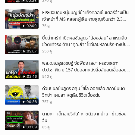
00:33
270 ดู
EP80จับกุมหนุ่มบัญชีม้าแก๊งคอลเซ็นเตอร์อ้างเป็น
เจ้าหน้าที่ AIS หลอกผู้เสียหายสูญเงินกว่า 2.3
ล้านบาท
02:00
75 ดู
ยิ่งน่าเศร้า! เปิดผลชันสูตร "น้องฮลุน" สาเหตุเสีย
ชีวิตแท้จริง ด้าน "คุณย่า" โชว์เลขหลานรัก-ทะเบียน
รถเคลื่อนร่าง!
09:07
256 ดู
พล.ต.อ.สุรเชชษฐ์ จ่อฟ้อง เลขาฯ-รองเลขาฯ
ป.ป.ช. ผิด ม.157 ปมออกหนังสือสับสนเอื้อสอบ
คดีซ้ำซ้อน
02:46
540 ดู
ด่วน! ผลชันสูตร ฮลุน โซโล่ ออกแล้ว สถาบันนิติ
วิทย์ฯ เผยสาเหตุเสียชีวิตเบื้องต้น
00:38
757 ดู
ตามหา "เด็กอเมริกัน" หายตัวจากบ้าน | ข่าวช่อง
วัน
03:09
85 ดู