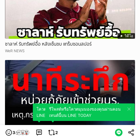
วิดีโอ
ซาลาห์ รับทรัพย์อื้อ หลังเซ็นซบ แทร็บซอนสปอร์
WeR NEWS
โควตมุมมองของคุณผ่านคอนเทนต์นี้บน
รีโพสต์หรือโควตมุมมองของคุณผ่านคอน
LINE TODAY
เทนต์นี้บน LINE TODAY
วิดีโอ
3
2
นาทีระทึก หน่วยกู้ภัยเข้าช่วยนร.กราxยิxกลาง โรงเรียนดัง นนทบุรี