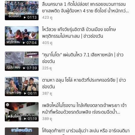
สืบนครบาล 1 กัดไม่ปล่อย! แกะรอยขบวนการขน
ยาเสพติด จับผู้ต้องหา 4 ราย ยึดไอซ์ น้ำหนักกว่า
300 กก. ก่อนเข้ากลางกรุง
01:13
423 ดู
ไหว้สวย แก๊งวัยรุ่นอิตาลี ป่วนเมือง ขอโทษ
พฤติกรรมไม่เหมาะสม | ข่าวช่องวัน
07:04
405 ดู
"คุมาโมโตะ" แผ่นดินไหว 7.1 เสียหายหนัก | ข่าว
ช่องวัน
07:39
225 ดู
ตามหา ฮลุน โซโล่ หายตัวที่ประเทศจอร์เจีย | ข่าว
ช่องวัน
06:11
387 ดู
เพลิงไหม้ในโรงงาน ใกล้เคียงตลาดเจ้าพระยา เจ้า
หน้าที่พร้อมด้วยรถดับเพลิง เร่งระดมฉีดน้ำ
จ.นนทบุรี
01:19
389 ดู
โค้งสุดท้าย!!! มาร่วมลุ้นว่า สเปน หรือ อาร์เจนตินา