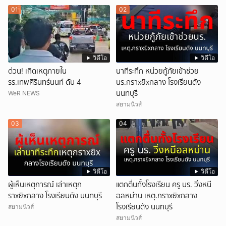
01
02
วิดีโอ
วิดีโอ
ด่วน! เกิดเหตุภายใน
นาทีระทึก หน่วยกู้ภัยเข้าช่วย
รร.เทพศิรินทร์นนท์ ดับ 4
นร.กราxยิxกลาง โรงเรียนดัง
นนทบุรี
WeR NEWS
สยามนิวส์
03
04
วิดีโอ
วิดีโอ
ผู้เห็นเหตุการณ์ เล่าเหตุก
แตกตื่นทั้งโรงเรียน ครู นร. วิ่งหนี
ราxยิxกลาง โรงเรียนดัง นนทบุรี
อลหม่าน เหตุ.กราxยิxกลาง
โรงเรียนดัง นนทบุรี
สยามนิวส์
สยามนิวส์