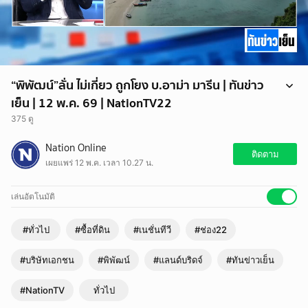
“พิพัฒน์”ลั่น ไม่เกี่ยว ถูกโยง บ.อาม่า มารีน | ทันข่าว
เย็น | 12 พ.ค. 69 | NationTV22
375 ดู
“พิพัฒน์” โต้ปมถูกโยงบริษัทเอกชนกว้านซื้อที่ดินรับแลนด์บริดจ์ ย้อนถามสื่อ
Nation Online
“เกี่ยวอะไรกับผม” ย้ำบริษัทออกมาชี้แจงแล้วว่าไม่ได้ซื้อที่ดิน ยอมรับซีอีโอ
ติดตาม
เผยแพร่ 12 พ.ค. เวลา 10.27 น.
บริษัทเป็นน้องชาย แต่ยืนยันไม่มีส่วนเกี่ยวข้องใดๆ พร้อมทิ้งท้าย “ไม่อยาก
พูด เดี๋ยวเข้าตัวอีก”
เล่นอัตโนมัติ
#ทั่วไป
#ซื้อที่ดิน
#เนชั่นทีวี
#ช่อง22
#บริษัทเอกชน
#พิพัฒน์
#แลนด์บริดจ์
#ทันข่าวเย็น
#NationTV
ทั่วไป