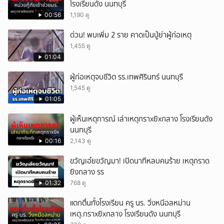
โรงเรียนดัง นนทบุรี
00:56
1,190 ดู
ด่วน! พบเพิ่ม 2 ราย คาดเป็นปู่ย่าผู้ก่อเหตุ
1,455 ดู
01:04
ผู้ก่อเหตุจบชีวิต รร.เทพศิรินทร์ นนทบุรี
1,545 ดู
01:05
ผู้เห็นเหตุการณ์ เล่าเหตุกราxยิxกลาง โรงเรียนดัง
นนทบุรี
00:16
2,143 ดู
ขวัญเอ๋ยขวัญมา! เปิดนาทีหลบคนร้าย เหตุกราด
ยิงกลาง รร
01:32
768 ดู
แตกตื่นทั้งโรงเรียน ครู นร. วิ่งหนีอลหม่าน
เหตุ.กราxยิxกลาง โรงเรียนดัง นนทบุรี