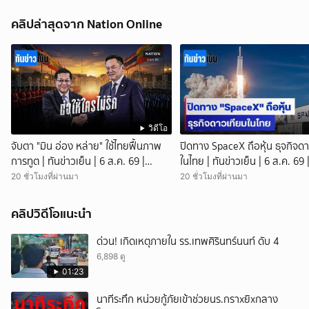
คลิปล่าสุดจาก Nation Online
วิดีโอ
จับตา "มิน อ่อง หล่าย" ใช้ไทยฟื้นภาพ
ปิดทาง SpaceX ถือหุ้น ธุจกิจด
การทูต | ทันข่าวเย็น | 6 ส.ค. 69 |
ในไทย | ทันข่าวเย็น | 6 ส.ค. 69 
NationTV22
NationTV22
20 ชั่วโมงที่ผ่านมา
20 ชั่วโมงที่ผ่านมา
คลิปวิดีโอแนะนำ
ด่วน! เกิดเหตุภายใน รร.เทพศิรินทร์นนท์ ดับ 4
6,898 ดู
01:23
นาทีระทึก หน่วยกู้ภัยเข้าช่วยนร.กราxยิxกลาง