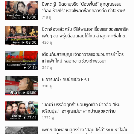
ยิ่งหดหู่! เปิดอายุจริง “น้องพั๊นซ์“ ลูกบุญธรรม
“ก้อง ห้วยไร่” หลังโพสต์ช็อกกลางดึก ทำใจหาย!
10:30
718 ดู
ปิดกล้องแล้วครับ ซีรีส์พระเอกเรื่องแรกของแพทริค
แฟนๆ ขอ พรุ่งนี้ออนเลยได้ไหม ล่าสุดเคาะชื่อไทย
แล้ว
03:00
420 ดู
เตือนภัยสายบุญ! เจ้าอาวาสแฉขบวนการผ้าไตร
เก่าแพ็กใหม่ หลอกขายช่วงเข้าพรรษา
01:19
347 ดู
6 อารมณ์? กับนักแข่ง EP.1
310 ดู
01:50
"บิณฑ์ บรรลือฤทธิ์" ยอมพูดแล้ว ข่าวลือ "ใหม่
เจริญปุระ" เอาคุณแม่มาฝากบ้านสุขสุดท้าย
27:01
1,772 ดู
แพทย์เปิดผลชันสูตรร่าง "ฮลุน โซโล่" ระบบหัวใจล้ม