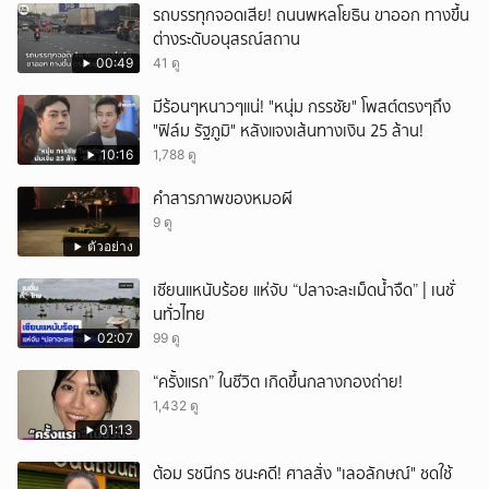
รถบรรทุกจอดเสีย! ถนนพหลโยธิน ขาออก ทางขึ้น
ต่างระดับอนุสรณ์สถาน
00:49
41 ดู
มีร้อนๆหนาวๆแน่! "หนุ่ม กรรชัย" โพสต์ตรงๆถึง
"ฟิล์ม รัฐภูมิ" หลังแจงเส้นทางเงิน 25 ล้าน!
10:16
1,788 ดู
คำสารภาพของหมอผี
9 ดู
ตัวอย่าง
เซียนแหนับร้อย แห่จับ “ปลาจะละเม็ดน้ำจืด” | เนชั่
นทั่วไทย
02:07
99 ดู
“ครั้งแรก” ในชีวิต เกิดขึ้นกลางกองถ่าย!
1,432 ดู
01:13
ต้อม รชนีกร ชนะคดี! ศาลสั่ง "เลอลักษณ์" ชดใช้