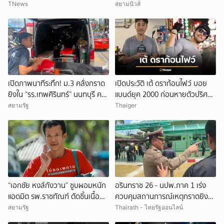
จำได้ เคยเป็นฉากหนังดัง
TNews
สยามนิวส์
เปิดภาพนาทีระทึก! ม.3 คลั่งกราด
เปิดประวัติ เต้ ดราก้อนไฟว์ บอย
ยิงใน “รร.เทพศิรินทร์” นนทบุรี ครู
แบนด์ยุค 2000 ก่อนหายตัวปริศนา
ดับ 2 บาดเจ็บกว่า 20 ราย ก่อนยิง
เกิดอะไรขึ้น
สยามรัฐ
Thaiger
ตัวเองเสียชีวิตหน้าห้องเรียน
“เอกชัย หงส์กังวาน” ซูบผอมหนัก
อรินทราช 26 - นปพ.ภาค 1 เร่ง
แอดมิต รพ.ราชทัณฑ์ ตัดชิ้นเนื้อ
ควบคุมสถานการณ์เหตุกราดยิง
หัว-กระเพาะ รอฟังผลตรวจ
โรงเรียนเทพศิรินทร์ นนทบุรี
สยามรัฐ
Thairath - ไทยรัฐออนไลน์