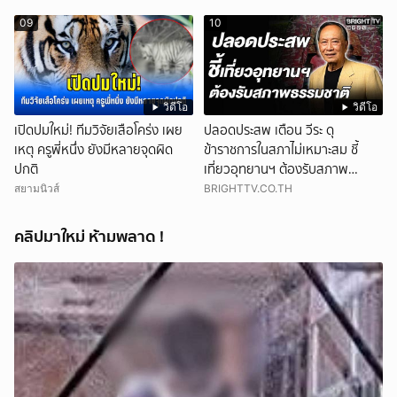
09
10
วิดีโอ
วิดีโอ
เปิดปมใหม่! ทีมวิจัยเสือโคร่ง เผย
ปลอดประสพ เตือน วีระ ดุ
เหตุ ครูพี่หนึ่ง ยังมีหลายจุดผิด
ข้าราชการในสภาไม่เหมาะสม ชี้
ปกติ
เที่ยวอุทยานฯ ต้องรับสภาพ
ธรรมชาติ
สยามนิวส์
BRIGHTTV.CO.TH
คลิปมาใหม่ ห้ามพลาด !