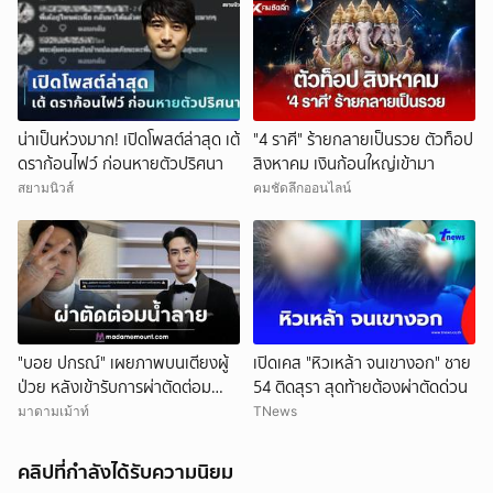
น่าเป็นห่วงมาก! เปิดโพสต์ล่าสุด เต้
"4 ราศี" ร้ายกลายเป็นรวย ตัวท็อป
ดราก้อนไฟว์ ก่อนหายตัวปริศนา
สิงหาคม เงินก้อนใหญ่เข้ามา
สยามนิวส์
คมชัดลึกออนไลน์
"บอย ปกรณ์" เผยภาพบนเตียงผู้
เปิดเคส "หิวเหล้า จนเขางอก" ชาย
ป่วย หลังเข้ารับการผ่าตัดต่อม
54 ติดสุรา สุดท้ายต้องผ่าตัดด่วน
น้ำลาย หมอสั่งพักยาว 2 อาทิตย์
มาดามเม้าท์
TNews
คลิปที่กำลังได้รับความนิยม