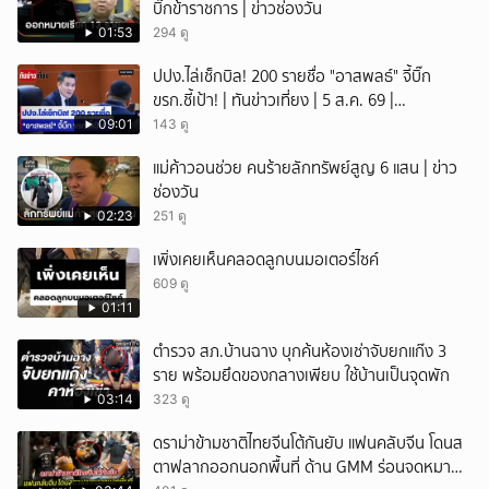
บิ๊กข้าราชการ | ข่าวช่องวัน
01:53
294 ดู
ปปง.ไล่เช็กบิล! 200 รายชื่อ "อาสพลธ์" จี้บิ๊ก
ขรก.ชี้เป้า! | ทันข่าวเที่ยง | 5 ส.ค. 69 |
NationTV22
09:01
143 ดู
แม่ค้าวอนช่วย คนร้ายลักทรัพย์สูญ 6 แสน | ข่าว
ช่องวัน
02:23
251 ดู
เพิ่งเคยเห็นคลอดลูกบนมอเตอร์ไซค์
609 ดู
01:11
ตำรวจ สภ.บ้านฉาง บุกค้นห้องเช่าจับยกแก๊ง 3
ราย พร้อมยึดของกลางเพียบ ใช้บ้านเป็นจุดพัก
03:14
323 ดู
ดราม่าข้ามชาติไทยจีนโต้กันยับ แฟนคลับจีน โดนส
ตาฟลากออกนอกพื้นที่ ด้าน GMM ร่อนจดหมาย