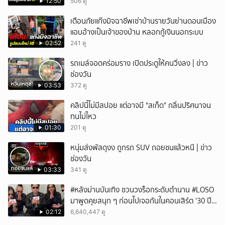
ปิดให้พัก
12:50
506 ดู
ยกเลิก
เตือนภัยแก๊งมิจฉาชีพเช่าบ้านรายวันย่านดอนเมือง
แอบอ้างเป็นเจ้าของบ้าน หลอกกู้เงินนอกระบบ
02:52
241 ดู
รถเมล์จอดคร่อมราง เปิดประตูให้คนวิ่งลง | ข่าว
ช่องวัน
03:53
372 ดู
คลิปนี้ไม่มีสปอย แต่อาจมี "สเก็ด" กลิ่นปริศนาจน
ทนไม่ไหว
01:30
201 ดู
หนุ่มส่งพัสดุงง ถูกรถ SUV ถอยชนแล้วหนี | ข่าว
ช่องวัน
03:33
341 ดู
#หลังม่านบันเทิง ชวนวงร็อกระดับตำนาน #LOSO
มาพูดคุยสนุก ๆ ก่อนไปเจอกันในคอนเสิร์ต '30 ปี
LOSO นานเท่าไรก็รอ'
02:12
6,640,447 ดู