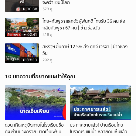
จะคว้าแชมป์โลก
00:38
573 ดู
ไทย–กัมพูชา แลกตัวผู้พ้นคดี ไทยรับ 36 คน ส่ง
กลับกัมพูชา 67 คน | ข่าวช่องวัน
02:41
416 ดู
สหรัฐฯ ขึ้นภาษี 12.5% ส่ง ศุภจี เจรจา | ข่าวช่อง
วัน
03:30
292 ดู
10 บทความที่อยากแนะนำให้คุณ
ด่วน เกิดเหตุยิงภายในโรงเรียนชื่อ
ประกาศขายแล้ว! บ้านเรือนไทย
ดัง ย่านบางกรวย บาดเจ็บเพียบ
โบราณริมแม่น้ำ หลายคนเห็นแล้ว