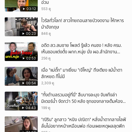
อ่วม
03:12
553 ดู
ไวรัลทั่วโลก! สาวไทยถอนสายบัวงดงาม ให้ทหาร
ม้าอังกฤษ
00:23
846 ดู
อดีต สว.สมชาย โพสต์ รู้แล้ว คนชง ! หลัง ครม.
เห็นชอบแต่งตั้ง ผกก.หนุ่ย นั่ง ผอ.สำนักงาน
ป.ย.ป.
02:53
256 ดู
เมื่อ "แม่ตั๊ก" มาเยี่ยม "เจ๊ใหญ่" ถึงเตียง แม้น้ำตา
สักหยด ก็ไม่มี
00:54
2,309 ดู
"ทั้งตำบลรวมอยู่ที่นี่" สืบบางละมุง จับแก๊งล่า
มิเตอร์น้ำ งัดกว่า 50 หลัง ซุกของกลางเต็มห้อง
สารภาพขายหาเงินซื้อยา จ.ชลบุรี
04:43
199 ดู
"ณิริน" ลูกสาว "หนิง ปณิตา" หลั่งน้ำตากลางไลฟ์
ลั่นไม่อยากหน้าเหมือนพ่อ ก่อนเผยเหตุผลสุดพีก