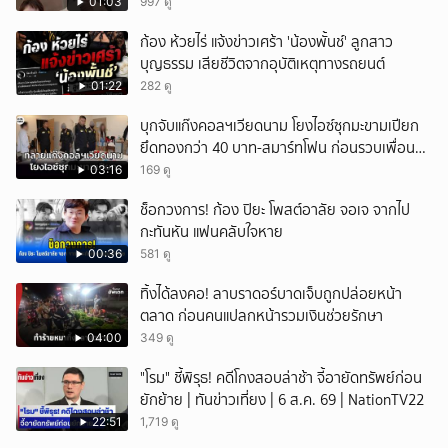
01:03
997 ดู
ก้อง ห้วยไร่ แจ้งข่าวเศร้า 'น้องพั้นช์' ลูกสาว
บุญธรรม เสียชีวิตจากอุบัติเหตุทางรถยนต์
01:22
282 ดู
บุกจับแก๊งคอลฯเวียดนาม โยงไอซ์ซุกมะขามเปียก
ยึดทองกว่า 40 บาท-สมาร์ทโฟน ก่อนรวบเพื่อน
ร่วมทีมหอบเงิน 1.5 แสนติดสินบนคาโรงพัก
03:16
169 ดู
ช็อกวงการ! ก้อง ปิยะ โพสต์อาลัย จอเจ จากไป
กะทันหัน แฟนคลับใจหาย
00:36
581 ดู
ทิ้งได้ลงคอ! ลาบราดอร์บาดเจ็บถูกปล่อยหน้า
ตลาด ก่อนคนแปลกหน้ารวมเงินช่วยรักษา
04:00
349 ดู
"โรม" ชี้พิรุธ! คดีโกงสอบล่าช้า จี้อายัดทรัพย์ก่อน
ยักย้าย | ทันข่าวเที่ยง | 6 ส.ค. 69 | NationTV22
22:51
1,719 ดู