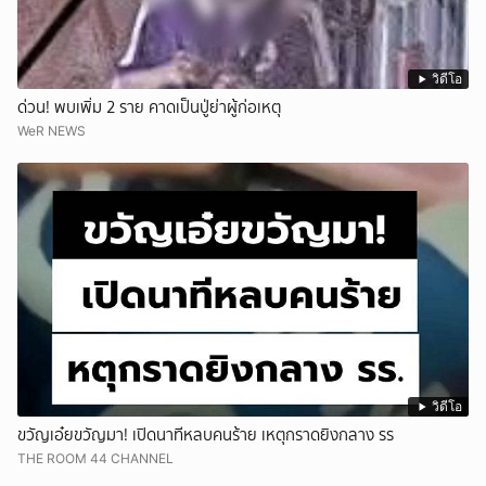
วิดีโอ
ด่วน! พบเพิ่ม 2 ราย คาดเป็นปู่ย่าผู้ก่อเหตุ
WeR NEWS
วิดีโอ
ขวัญเอ๋ยขวัญมา! เปิดนาทีหลบคนร้าย เหตุกราดยิงกลาง รร
THE ROOM 44 CHANNEL