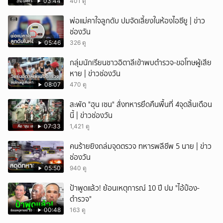
แถลง
03:44
401 ดู
พ่อแม่คาใจลูกดับ ปมจัดเลี้ยงในห้องไอซียู | ข่าว
ช่องวัน
05:46
326 ดู
กลุ่มนักเรียนชาวอิตาลีเข้าพบตำรวจ-ขอโทษผู้เสีย
หาย | ข่าวช่องวัน
08:07
470 ดู
สะพัด "ฮุน เซน" สั่งทหารยึดคืนพื้นที่ 4จุดสิ้นเดือน
นี้ | ข่าวช่องวัน
07:33
1,421 ดู
คนร้ายยิงถล่มจุดตรวจ ทหารพลีชีพ 5 นาย | ข่าว
ช่องวัน
05:50
940 ดู
ป้าพูดแล้ว! ย้อนเหตุการณ์ 10 ปี ปม "ไอ้ป๋อง-
ตำรวจ"
00:48
163 ดู