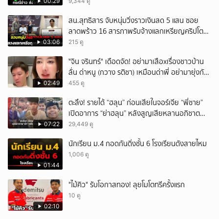
00:29
9,344 ดู
สน.สุทธิสาร จับหนุ่มวิ่งราวเงินสด 5 แสน ซอย
ลาดพร้าว 16 สารภาพรับจ้างแลกเหรียญคริปโต
ผ่านแอปฯ
03:06
215 ดู
ั่"จิน จรินทร์" เดือดจัด! อย่ามาเสือxเรื่องชาวบ้าน
ลั่น ด่าหนู (กวาง รติชา) เหมือนด่าพี่ อย่ามายุ่งกับ
คนของผม จบ!!!
02:49
455 ดู
ตะลึง! รายได้ “ฮลุน” ก่อนเสียในจอร์เจีย “พี่ชาย”
เปิดอาการ “ย่าฮลุน” หลังสูญเสียหลานอภิชาต
บุตร!
07:22
29,449 ดู
นักเรียน ม.4 กอดกันดิ่งชั้น 6 โรงเรียนดังสายไหม
1,006 ดู
01:44
"ไม้คิว" รับโอกาสทอง! ลุยโมโตทรีครั้งแรก
10 ดู
02:10