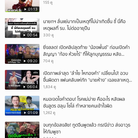
155 ดู
01:13
นายกฯ ลั่นแย่มากเป็นเหตุที่ไม่น่าเกิดขึ้น ชี้ นี่คือ
เหตุผลที่ รบ. ไม่ต่ออายุปืน
00:54
330 ดู
ยิ่งสลด! เปิดคลิปสุดท้าย “น้องพั้นช์” ก่อนเปิดคำ
สัญญา “ก้อง ห้วยไร่” ที่ให้ลูกบุญธรรม หลัง
ลาโลก!
09:20
704 ดู
เปิดภาพล่าสุด “ลำไย ไหทองคำ” เปลี่ยนไป! อวบ
ขึ้นผิดตา แฟนคลับแห่ทัก “นายห้าง” เฉลยสาเหตุ
ชัด!
06:04
1,834 ดู
หมอเจดไขคำตอบ! โรคแม่ม่าย คืออะไร หลังผล
ชันสูตร ฮลุน โซโล่ ทำหลายคนเข้าใจผิด
01:09
1,262 ดู
จบทุกข้อสงสัย! ทูตจีนพูดแล้ว กรณีข่าว ส่งอาวุธ
ให้กัมพูชา