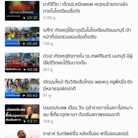
นาทีชีวิต ! เด็กนร.หนีอพยพ เหตุคนร้ายกราxยิx
ภายในโรงเรียนชื่อดัง
00:20
2,192 ดู
ระทึก! เกิดเหตุใช้อาวุธปืuในโรงเรียนดังนนทบุรี เจ้า
หน้าที่เร่งตรวจสอบข้อเท็จจริง
00:43
792 ดู
ด่วน! เกิดเหตุยิงภายใน รร.เทพศิรินทร์ นนทบุรี มีผู้
เสียชีวิตและได้รับบาดเจ็บ
00:58
651 ดู
เปิดปมใหม่! ทีมวิจัยเสือโคร่ง เผยเหตุ ครูพี่หนึ่ง ยัง
มีหลายจุดผิดปกติ
00:43
97 ดู
ปลอดประสพ เตือน วีระ ดุข้าราชการในสภาไม่เหมาะ
สม ชี้เที่ยวอุทยานฯ ต้องรับสภาพธรรมชาติ
03:31
108 ดู
ซาลาห์ รับทรัพย์อื้อ หลังเซ็นซบ แทร็บซอนสปอร์