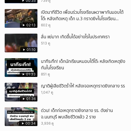
00:35
739 ดู
เปิดนาทีชีวิต เพื่อนร่วมโรงเรียนผวาพากันมอบใต้
โต๊ะ หลังเกิดเหตุ เด็ก ม.3 กราดยิvในโรงเรียน
เทพศิรินทร์นนท์ แบบไม่เลือกหน้า เสียงปืนดังสนั่น
02:13
602 ดู
หวั่นไหว
ลั่น แย่มาก เกิดขึ้นได้อย่างไรในประเทศเรา
513 ดู
01:10
นาทีระทึก! เด็กนักเรียนหมอบใต้โต๊ะ หลังเกิดเหตุยิง
กันในโรงเรียน
01:33
851 ดู
ญาติผู้เสียชีวิตร่ำไห้ หลังเจอเหตุกราดยิงกลาง รร
1,047 ดู
01:36
ด่วน! เด็กก่อเหตุกราดยิงกลาง รร. ดังย่าน
จ.นนทบุรี พบเสียชีวิตแล้ว 2 ราย
00:34
3,936 ดู