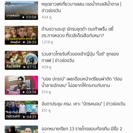
หยุดยาวแห่เที่ยวบางแสน เจอน้ำทะเลสีน้ำตาล |
ข่าวช่องวัน
03:08
424 ดู
ด้ามขวานระอุ! นักรบชุดดำ ตบเท้าพรึ่บ ขยี้
ตร.ทางหลวง ทิ้งวลีเด็ดเสือกับหมา?
28:39
1,219 ดู
รวบสาวไทยรับหิ้วของเข้าญี่ปุ่น "ไอซ์" ซุกซอง
กาแฟ | ข่าวช่องวัน
07:15
429 ดู
"บอย ปกรณ์" เผยเดือนหน้าเตรียมผ่าตัด "ต่อม
น้ำลายอักเสบ" ไม่อยากให้กระทบกับงาน
03:14
514 ดู
จับตาประชุม ครม. เคาะ "บัตรคนจน" | ข่าวช่องวัน
251 ดู
04:21
ออกหมายเรียก 13 รายโกงสอบท้องถิ่น มีชื่อ 2