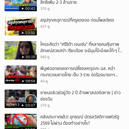
สิทธิเพิ่ม 2-3 ล้านราย
00:42
310 ดู
สรุปทุกเหตุการณ์ที่ครูแดงเจอ ก่อนโพสต์แรง
427 ดู
03:50
ใครจะคิดว่า "ศรีริต้า เจนเซ่น" ที่หลายคนคุ้นภาพ
ลักษณ์สวยสง่า เรียบร้อย จะมีมุมโบ๊ะบ๊ะและโก๊ะๆ ให้
ได้อมยิ้มเหมือนกัน งานนี้ทำเอาแฟนๆ ทั้งเอ็นดูทั้ง
00:25
562 ดู
หัวเราะ
พีมูฟออกแถลงการณ์ชี้แจงเหตุปะทะ อส. หน้า
กระทรวงมหาดไทย เจ็บ 3 ราย จ่อร้องนายกฯ
ตรวจสอบ
09:54
45 ดู
ชายนอร์เวย์อยู่วัด 2 ปี อ้างพาสปอร์ตหาย | ข่าว
ช่องวัน
03:07
270 ดู
คลังประกาศแล้ว! อุทธรณ์ บัตรสวัสดิการแห่งรัฐ
2569 ไม่ผ่าน ต้องทำอย่างไร?