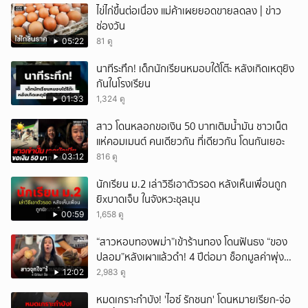
ไข่ไก่ขึ้นต่อเนื่อง แม่ค้าเผยยอดขายลดลง | ข่าว
ช่องวัน
05:22
81 ดู
นาทีระทึก! เด็กนักเรียนหมอบใต้โต๊ะ หลังเกิดเหตุยิง
กันในโรงเรียน
01:33
1,324 ดู
สาว โดนหลอกขอเงิน 50 บาทเติมน้ำมัน ชาวเน็ต
แห่คอมเมนต์ คนเดียวกัน ที่เดียวกัน โดนกันเยอะ
03:12
816 ดู
นักเรียน ม.2 เล่าวิธีเอาตัวรอด หลังเห็นเพื่อนถูก
ยิxบาดเจ็บ ในจังหวะชุลมุน
00:59
1,658 ดู
“สาวหอบทองพม่า”เข้าร้านทอง โดนฟันธง “ของ
ปลอม”หลังเผาแล้วดำ! 4 ปีต่อมา ช็อกมูลค่าพุ่ง
มหาศาล!
12:02
2,983 ดู
หมดเกราะกำบัง! 'ไอซ์ รักชนก' โดนหมายเรียก-จ่อ