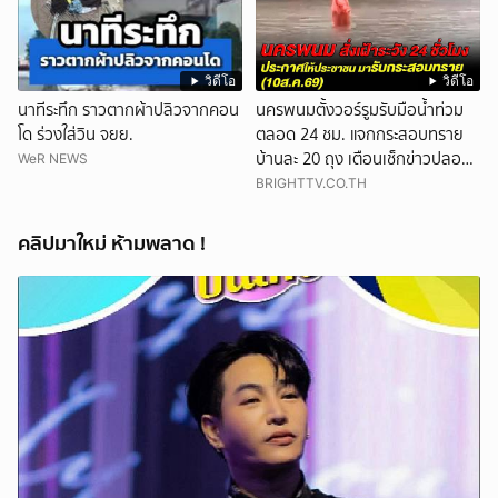
วิดีโอ
วิดีโอ
นาทีระทึก ราวตากผ้าปลิวจากคอน
นครพนมตั้งวอร์รูมรับมือน้ำท่วม
โด ร่วงใส่วิน จยย.
ตลอด 24 ชม. แจกกระสอบทราย
บ้านละ 20 ถุง เตือนเช็กข่าวปลอม
WeR NEWS
ก่อนแชร์
BRIGHTTV.CO.TH
คลิปมาใหม่ ห้ามพลาด !