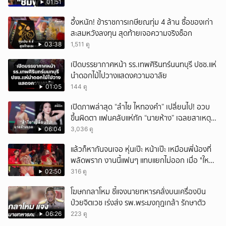
01:51
อึ้งหนัก! ข้าราชการเกษียณทุ่ม 4 ล้าน ซื้อของเก่า
สะสมหวังลงทุน สุดท้ายเจอความจริงช็อก
03:38
1,511 ดู
เปิดบรรยากาศหน้า รร.เทพศิรินทร์นนทบุรี ปชช.แห่
นำดอกไม้ไปวางแสดงความอาลัย
01:05
144 ดู
เปิดภาพล่าสุด “ลำไย ไหทองคำ” เปลี่ยนไป! อวบ
ขึ้นผิดตา แฟนคลับแห่ทัก “นายห้าง” เฉลยสาเหตุ
ชัด!
06:04
3,036 ดู
แล้วก็หากันจนเจอ หุ่นเป๊ะ หน้าเป๊ะ เหมือนพี่น้องที่
พลัดพราก งานนี้แฟนๆ แทบแยกไม่ออก เมื่อ "ใหม่
พัชรี" นักร้องคนดัง เจอแฝดสาขาอินเดีย พร้อม
02:50
316 ดู
มอบชุดสวยให้เป็นของขวัญอีกด้วย
โฆษกกลาโหม ชี้แจงนายทหารคลั่งบนเครื่องบิน
ป่วยจิตเวช เร่งส่ง รพ.พระมงกุฎเกล้า รักษาตัว
06:26
223 ดู