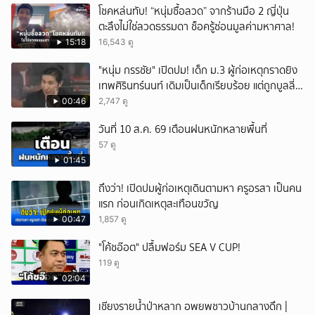
โชคหล่นทับ! “หนุ่มซื้อลวด” จากร้านมือ 2 ญี่ปุ่น
ตะลึงไม่ใช่ลวดธรรมดา ช็อครู้ซ่อนมูลค่ามหาศาล!
15:18
16,543 ดู
"หนุ่ม กรรชัย" เปิดปม! เด็ก ม.3 ผู้ก่อเหตุกราดยิง
เทพศิรินทร์นนท์ เดิมเป็นเด็กเรียบร้อย แต่ถูกบูลลี่
หนัก คาดแรงกดดันสะสมกลายเป็นแรงแค้น จนก่อ
00:46
2,747 ดู
เหตุสลด
วันที่ 10 ส.ค. 69 เตือนฝนหนักหลายพื้นที่
57 ดู
01:45
ถึงว่า! เปิดปมผู้ก่อเหตุเดินตามหา ครูอรสา เป็นคน
แรก ก่อนเกิดเหตุสะเทือนขวัญ
00:47
1,857 ดู
"โค้ชอ๊อต" ปลื้มฟอร์ม SEA V CUP!
119 ดู
02:04
เชียงรายน้ำป่าหลาก อพยพชาวบ้านกลางดึก |