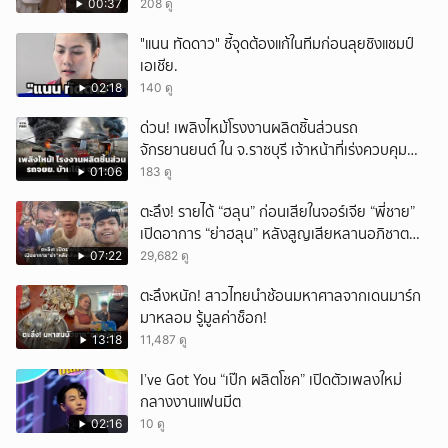
น้องดีออน" รับรางวัลสุดยอดครอบครัว
00:37
208 ดู
Celebrity ในงานนาคราชอวอร์ด ครั้งที่ 8 บอกเลย
"แนน ทัดดาว" ชี้จุดต้องแก้ในทีมก่อนลุยชิงแชมป์
หน้าตาดียกบ้าน
เอเชีย.
02:18
140 ดู
ด่วน! เพลิงไหม้โรงงานผลิตชิ้นส่วนรถ
จักรยานยนต์ ใน จ.ราชบุรี เจ้าหน้าที่เร่งควบคุม
เพลิง
01:06
183 ดู
ตะลึง! รายได้ “ฮลุน” ก่อนเสียในจอร์เจีย “พี่ชาย”
เปิดอาการ “ย่าฮลุน” หลังสูญเสียหลานอภิชาต
บุตร!
07:22
29,682 ดู
ตะลึงหนัก! สาวไทยนำช้อนมหาศาลจากเดนมาร์ก
มาหลอม รู้มูลค่าช็อก!
13:18
11,487 ดู
I’ve Got You “เป๊ก ผลิตโชค” เปิดตัวเพลงใหม่
กลางงานแฟนมีต
02:16
10 ดู