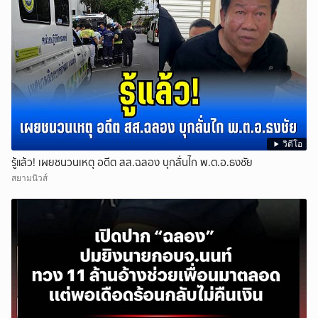
วิดีโอ
รู้แล้ว! เผยชนวนเหตุ อดีต สส.ฉลอง บุกลั่นไก พ.ต.อ.ธงชัย
สยามนิวส์