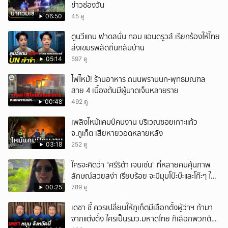
ข่าวช่องวัน
06:50
45 ดู
ตูนวีแกน ฟาดสนั่น ทอม แอนดรูวส์ เรียกร้องให้ไทย
ส่งเขมรพลัดถิ่นกลับบ้าน
05:14
597 ดู
ไฟไหม้! ร้านอาหาร ถนนพรานนก-พุทธมณฑล
สาย 4 เบื้องต้นมีผู้บาดเจ็บหลายราย
00:48
492 ดู
เพลิงไหม้แคมป์คนงาน บริเวณซอยเกาะแก้ว
จ.ภูเก็ต เสียหายวอดหลายหลัง
03:18
252 ดู
ใครจะคิดว่า "ศรีริต้า เจนเซ่น" ที่หลายคนคุ้นภาพ
ลักษณ์สวยสง่า เรียบร้อย จะมีมุมโบ๊ะบ๊ะและโก๊ะๆ ให้
ได้อมยิ้มเหมือนกัน งานนี้ทำเอาแฟนๆ ทั้งเอ็นดูทั้ง
00:25
789 ดู
หัวเราะ
เดชา ชี้ ควรเปลี่ยนให้ภูเก็ตมีเลือกตั้งผู้ว่าฯ ถ้ามา
จากแต่งตั้ง ใครเป็นรมว.มหาดไทย ก็เลือกพวกตัว