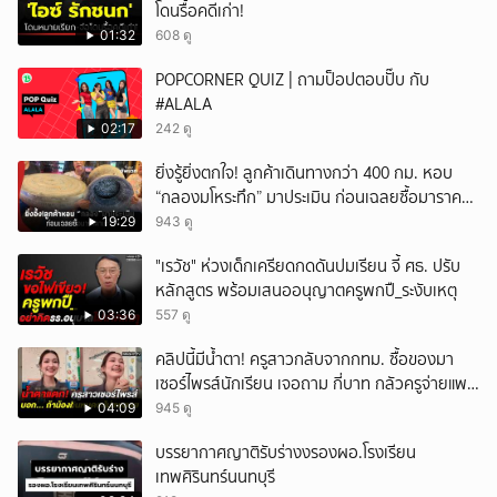
โดนรื้อคดีเก่า!
01:32
608 ดู
POPCORNER QUIZ | ถามป็อปตอบปั๊บ กับ
#ALALA
02:17
242 ดู
ยิ่งรู้ยิ่งตกใจ! ลูกค้าเดินทางกว่า 400 กม. หอบ
“กลองมโหระทึก” มาประเมิน ก่อนเฉลยซื้อมาราคา
เท่าไหร่?
19:29
943 ดู
"เรวัช" ห่วงเด็กเครียดกดดันปมเรียน จี้ ศธ. ปรับ
หลักสูตร พร้อมเสนออนุญาตครูพกปื_ระงับเหตุ
03:36
557 ดู
คลิปนี้มีน้ำตา! ครูสาวกลับจากกทม. ซื้อของมา
เซอร์ไพรส์นักเรียน เจอถาม กี่บาท กลัวครูจ่ายแพง
w
04:09
945 ดู
บรรยากาศญาติรับร่างงรองผอ.โรงเรียน
เทพศิรินทร์นนทบุรี