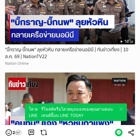
วิดีโอ
"บิ๊กราญ-บิ๊กนพ" ลุยหัวหิน ทลายเครือข่ายนอมินี | ทันข่าวเที่ยง | 10
ส.ค. 69 | NationTV22
Nation Online
โควตมุมมองของคุณผ่านคอนเทนต์นี้บน
รีโพสต์หรือโควตมุมมองของคุณผ่านคอน
LINE TODAY
เทนต์นี้บน LINE TODAY
2