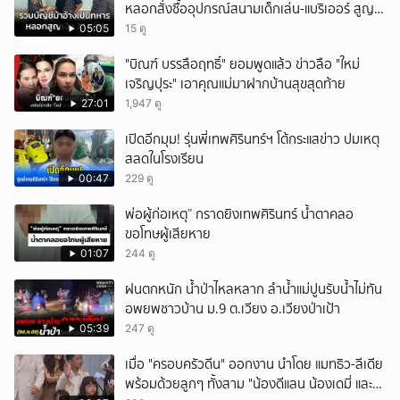
หลอกสั่งซื้ออุปกรณ์สนามเด็กเล่น-แบริเออร์ สูญ
เงิน 7.1 แสน
05:05
15 ดู
"บิณฑ์ บรรลือฤทธิ์" ยอมพูดแล้ว ข่าวลือ "ใหม่
เจริญปุระ" เอาคุณแม่มาฝากบ้านสุขสุดท้าย
27:01
1,947 ดู
เปิดอีกมุม! รุ่นพี่เทพศิรินทร์ฯ โต้กระแสข่าว ปมเหตุ
สลดในโรงเรียน
00:47
229 ดู
พ่อผู้ก่อเหตุ” กราดยิงเทพศิรินทร์ น้ำตาคลอ
ขอโทษผู้เสียหาย
01:07
244 ดู
ฝนตกหนัก น้ำป่าไหลหลาก ลำน้ำแม่ปูนรับน้ำไม่ทัน
อพยพชาวบ้าน ม.9 ต.เวียง อ.เวียงป่าเป้า
05:39
247 ดู
เมื่อ "ครอบครัวดีน" ออกงาน นำโดย แมทธิว-ลีเดีย
พร้อมด้วยลูกๆ ทั้งสาม "น้องดีแลน น้องเดมี่ และ