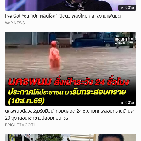
วิดีโอ
I’ve Got You “เป๊ก ผลิตโชค” เปิดตัวเพลงใหม่ กลางงานแฟนมีต
WeR NEWS
วิดีโอ
นครพนมตั้งวอร์รูมรับมือน้ำท่วมตลอด 24 ชม. แจกกระสอบทรายบ้านละ
20 ถุง เตือนเช็กข่าวปลอมก่อนแชร์
BRIGHTTV.CO.TH