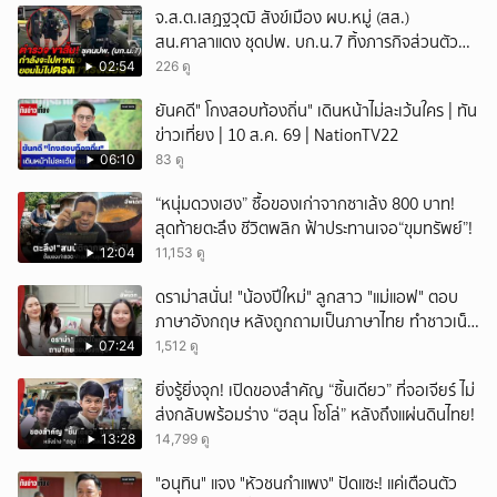
จ.ส.ต.เสฏฐวุฒิ สังข์เมือง ผบ.หมู่ (สส.)
สน.ศาลาแดง ชุดปพ. บก.น.7 ทิ้งภารกิจส่วนตัว
มาช่วยโรงเรียน
02:54
226 ดู
ยันคดี" โกงสอบท้องถิ่น" เดินหน้าไม่ละเว้นใคร | ทัน
ข่าวเที่ยง | 10 ส.ค. 69 | NationTV22
06:10
83 ดู
“หนุ่มดวงเฮง” ซื้อของเก่าจากซาเล้ง 800 บาท!
สุดท้ายตะลึง ชีวิตพลิก ฟ้าประทานเจอ“ขุมทรัพย์”!
12:04
11,153 ดู
ดราม่าสนั่น! "น้องปีใหม่" ลูกสาว "แม่แอฟ" ตอบ
ภาษาอังกฤษ หลังถูกถามเป็นภาษาไทย ทำชาวเน็ต
ถกสนั่น!
07:24
1,512 ดู
ยิ่งรู้ยิ่งจุก! เปิดของสำคัญ “ชิ้นเดียว” ที่จอเจียร์ ไม่
ส่งกลับพร้อมร่าง “ฮลุน โซโล่” หลังถึงแผ่นดินไทย!
13:28
14,799 ดู
"อนุทิน" แจง "หัวชนกำแพง" ปัดแซะ! แค่เตือนตัว