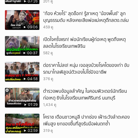
07:26
201 ดู
“ก้อง ห้วยไร่” สุดช็อก! รู้สาเหตุ “น้องพั๊นซ์“ ลูก
บุญธรรมดับ หลังเคยเสียพ่อแม่เหตุตึกสตง.ถล่ม
09:06
459 ดู
เปิดใจครั้งแรก! พ่อนักเรียนผู้ก่อเหตุ พูดถึงเหตุ
สลดในโรงเรียนเทพสิริน
00:37
582 ดู
ต่อราคาไม่ลง! หนุ่ม เจอลุงป่วยโรคไตของเก่า ขับ
รถมาไกลพิสูจน์ตัวเองไม่ใช่มิจฉาชีพ
04:58
376 ดู
ตำรวจพบข้อมูลสำคัญ ในคอมพิวเตอร์นักเรียน
ก่อเหตุ ยิงในโรงเรียนเทพศิรินทร์ นนทบุรี
01:29
1,434 ดู
โคราช เตือนชาวหมูสี ปากช่อง เฝ้าระวังลำตะคอง
เพิ่มสูง ยกของขึ้นที่สูงรับมือฝนตกซ้ำ
02:59
319 ดู