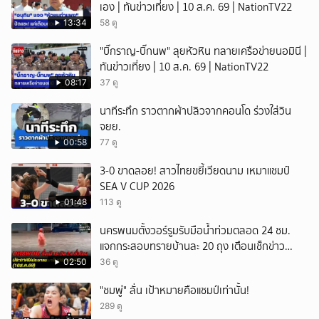
เอง | ทันข่าวเที่ยง | 10 ส.ค. 69 | NationTV22
13:34
58 ดู
"บิ๊กราญ-บิ๊กนพ" ลุยหัวหิน ทลายเครือข่ายนอมินี |
ทันข่าวเที่ยง | 10 ส.ค. 69 | NationTV22
08:17
37 ดู
นาทีระทึก ราวตากผ้าปลิวจากคอนโด ร่วงใส่วิน
จยย.
00:58
77 ดู
3-0 ขาดลอย! สาวไทยขยี้เวียดนาม เหมาแชมป์
SEA V CUP 2026
01:48
113 ดู
นครพนมตั้งวอร์รูมรับมือน้ำท่วมตลอด 24 ชม.
แจกกระสอบทรายบ้านละ 20 ถุง เตือนเช็กข่าว
ปลอมก่อนแชร์
02:50
36 ดู
"ชมพู่" ลั่น เป้าหมายคือแชมป์เท่านั้น!
289 ดู