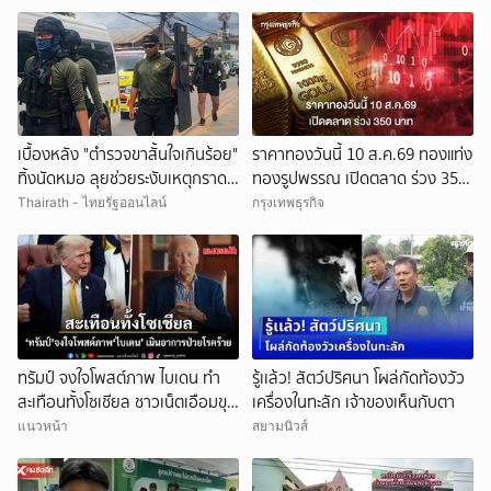
เบื้องหลัง "ตำรวจขาสั้นใจเกินร้อย"
ราคาทองวันนี้ 10 ส.ค.69 ทองแท่ง
ทิ้งนัดหมอ ลุยช่วยระงับเหตุกราด
ทองรูปพรรณ เปิดตลาด ร่วง 350
ยิงในโรงเรียน
บาท
Thairath - ไทยรัฐออนไลน์
กรุงเทพธุรกิจ
ทรัมป์ จงใจโพสต์ภาพ ไบเดน ทำ
รู้เเล้ว! สัตว์ปริศนา โผล่กัดท้องวัว
สะเทือนทั้งโซเชียล ชาวเน็ตเอือมขุด
เครื่องในทะลัก เจ้าของเห็นกับตา
คำพูดประจานความเลือดเย็น
แนวหน้า
สยามนิวส์