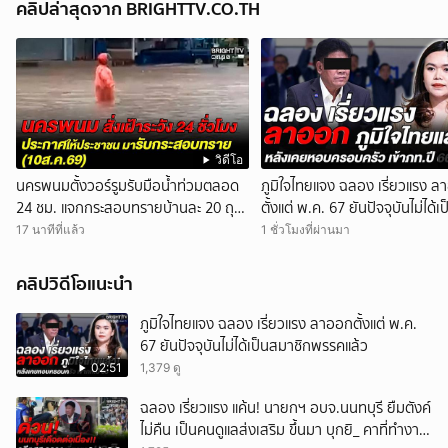
คลิปล่าสุดจาก BRIGHTTV.CO.TH
วิดีโอ
นครพนมตั้งวอร์รูมรับมือน้ำท่วมตลอด
ภูมิใจไทยแจง ฉลอง เรี่ยวแรง 
24 ชม. แจกกระสอบทรายบ้านละ 20 ถุง
ตั้งแต่ พ.ค. 67 ยันปัจจุบันไม่ได้เป
เตือนเช็กข่าวปลอมก่อนแชร์
สมาชิกพรรคแล้ว
17 นาทีที่แล้ว
1 ชั่วโมงที่ผ่านมา
คลิปวิดีโอแนะนำ
ภูมิใจไทยแจง ฉลอง เรี่ยวแรง ลาออกตั้งแต่ พ.ค.
67 ยันปัจจุบันไม่ได้เป็นสมาชิกพรรคแล้ว
02:51
1,379 ดู
ฉลอง เรี่ยวแรง แค้น! นายกฯ อบจ.นนทบุรี ยืมตังค์
ไม่คืน เป็นคนดูแลส่งเสริม ขึ้นมา บุกยิ_ คาที่ทำงาน