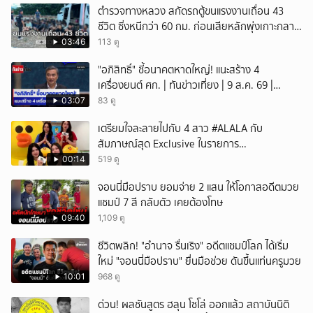
ตำรวจทางหลวง สกัดรถตู้ขนแรงงานเถื่อน 43
ชีวิต ซิ่งหนีกว่า 60 กม. ก่อนเสียหลักพุ่งเกาะกลาง
ถนน
03:46
113 ดู
"อภิสิทธิ์" ชี้อนาคตหาดใหญ่! แนะสร้าง 4
เครื่องยนต์ ศก. | ทันข่าวเที่ยง | 9 ส.ค. 69 |
NationTV22
03:07
83 ดู
เตรียมใจละลายไปกับ 4 สาว #ALALA กับ
สัมภาษณ์สุด Exclusive ในรายการ
#POPCORNER เร็ว ๆ นี้ที่ #LINETODAYPOP
00:14
519 ดู
จอนนี่มือปราบ ยอมจ่าย 2 แสน ให้โอกาสอดีตมวย
แชมป์ 7 สี กลับตัว เคยต้องโทษ
09:40
1,109 ดู
ชีวิตพลิก! "อำนาจ รื่นเริง" อดีตแชมป์โลก ได้เริ่ม
ใหม่ "จอนนี่มือปราบ" ยื่นมือช่วย ดันขึ้นแท่นครูมวย
10:01
968 ดู
ด่วน! ผลชันสูตร ฮลุน โซโล่ ออกแล้ว สถาบันนิติ