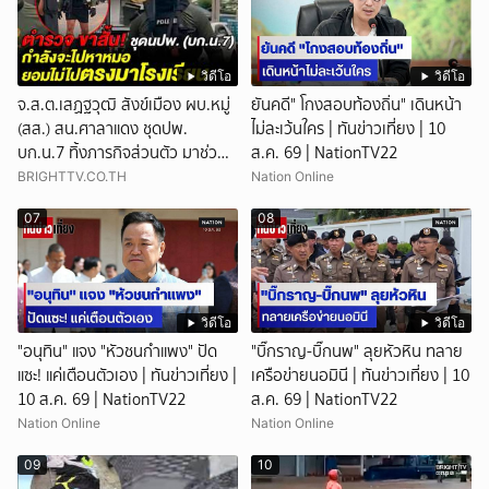
วิดีโอ
วิดีโอ
จ.ส.ต.เสฏฐวุฒิ สังข์เมือง ผบ.หมู่
ยันคดี" โกงสอบท้องถิ่น" เดินหน้า
(สส.) สน.ศาลาแดง ชุดปพ.
ไม่ละเว้นใคร | ทันข่าวเที่ยง | 10
บก.น.7 ทิ้งภารกิจส่วนตัว มาช่วย
ส.ค. 69 | NationTV22
โรงเรียน
BRIGHTTV.CO.TH
Nation Online
07
08
วิดีโอ
วิดีโอ
"อนุทิน" แจง "หัวชนกำแพง" ปัด
"บิ๊กราญ-บิ๊กนพ" ลุยหัวหิน ทลาย
แซะ! แค่เตือนตัวเอง | ทันข่าวเที่ยง |
เครือข่ายนอมินี | ทันข่าวเที่ยง | 10
10 ส.ค. 69 | NationTV22
ส.ค. 69 | NationTV22
Nation Online
Nation Online
09
10