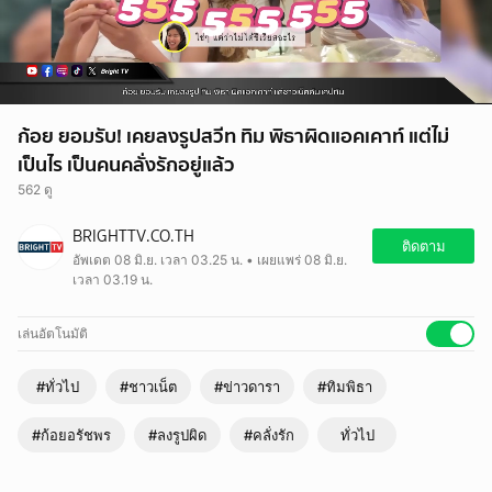
ก้อย ยอมรับ! เคยลงรูปสวีท ทิม พิธาผิดแอคเคาท์ แต่ไม่
เป็นไร เป็นคนคลั่งรักอยู่แล้ว
562 ดู
BRIGHTTV.CO.TH
ติดตาม
อัพเดต 08 มิ.ย. เวลา 03.25 น. • เผยแพร่ 08 มิ.ย.
เวลา 03.19 น.
เล่นอัตโนมัติ
#ทั่วไป
#ชาวเน็ต
#ข่าวดารา
#ทิมพิธา
#ก้อยอรัชพร
#ลงรูปผิด
#คลั่งรัก
ทั่วไป