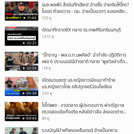
รมช.พลพีร์ สั่งบันทึกเสียง! อ้างชื่อ จ่ายเงินให้ใคร?
ในเขต ห้วยขวาง - ตม. จ่ายเป็นงวดๆ จะขอเคลียร์
รัฐมนตรี ขณะถูกค้นร้าน
11:43
222 ดู
เปิดนาทีกราดยิX กลาง รร.เทพศิรินทร์นนทบุรี
1,412 ดู
00:22
“บิ๊กราญ - พล.ต.ท.นพศิลป์” นำกำลัง ปฏิบัติการ
เฟส 6 ปราบนอมินีต่างชาติ ทลาย ”พูลวิลล่าเถื่อน“
หัวหิน
02:05
118 ดู
เปิดชนวนเหตุ! นร.หญิงชาวเมียนมาทำร้าย
นร.หญิงชาวไทย คลิปถูกแชร์ว่อนโซเชียล
00:38
330 ดู
ไข่ไก่แพง - ขาดตลาด ผู้ประกอบการ ฝากรัฐบาล
ตรวจสอบข้อเท็จจริง หลังมีข่าวลือ ส่งออกต่าง
ประเทศ
04:45
69 ดู
รวบบัญชีม้าแก๊งคอลเซ็นเตอร์ อ้างเป็นทหาร