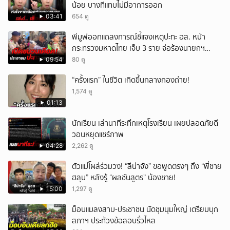
น้อย บางทีแทบไม่มีอาการออก
03:41
654 ดู
พีมูฟออกแถลงการณ์ชี้แจงเหตุปะทะ อส. หน้า
กระทรวงมหาดไทย เจ็บ 3 ราย จ่อร้องนายกฯ
ตรวจสอบ
09:54
80 ดู
“ครั้งแรก” ในชีวิต เกิดขึ้นกลางกองถ่าย!
1,574 ดู
01:13
นักเรียน เล่านาทีระทึกเหตุโรงเรียน เผยปลอดภัยดี
วอนหยุดแชร์ภาพ
04:28
2,262 ดู
ตัวแม่โผล่ร่วมวง! “ลีน่าจัง” ขอพูดตรงๆ ถึง “พี่ชาย
ฮลุน” หลังรู้ “ผลชันสูตร” น้องชาย!
15:00
1,297 ดู
ม็อบแมลงสาบ-ประชาชน นัดชุมนุมใหญ่ เตรียมบุก
สภาฯ ประท้วงข้อสอบรั่วไหล