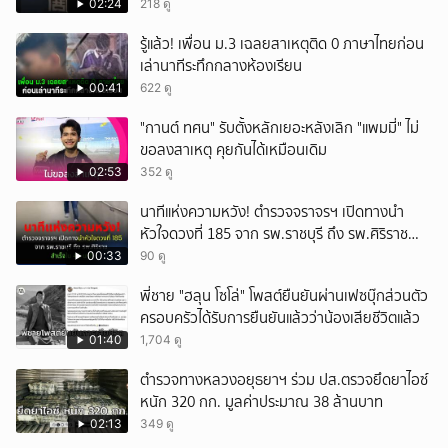
02:24
218 ดู
รู้แล้ว! เพื่อน ม.3 เฉลยสาเหตุติด 0 ภาษาไทยก่อน
เล่านาทีระทึกกลางห้องเรียน
00:41
622 ดู
"กานต์ ทศน" รับตั้งหลักเยอะหลังเลิก "แพมมี่" ไม่
ขอลงสาเหตุ คุยกันได้เหมือนเดิม
02:53
352 ดู
นาทีแห่งความหวัง! ตำรวจจราจรฯ เปิดทางนำ
หัวใจดวงที่ 185 จาก รพ.ราชบุรี ถึง รพ.ศิริราช
สำเร็จใน 48 นาที
00:33
90 ดู
พี่ชาย "ฮลุน โซโล่" โพสต์ยืนยันผ่านเฟซบุ๊กส่วนตัว
ครอบครัวได้รับการยืนยันแล้วว่าน้องเสียชีวิตแล้ว
01:40
1,704 ดู
ตำรวจทางหลวงอยุธยาฯ ร่วม ปส.ตรวจยึดยาไอซ์
หนัก 320 กก. มูลค่าประมาณ 38 ล้านบาท
02:13
349 ดู