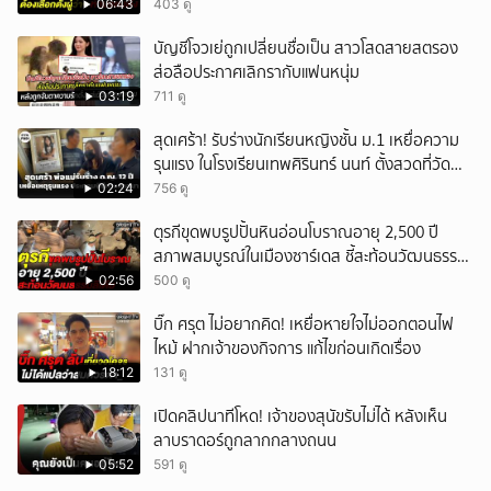
เอง
06:43
403 ดู
บัญชีโจวเย่ถูกเปลี่ยนชื่อเป็น สาวโสดสายสตรอง
ส่อลือประกาศเลิกรากับแฟนหนุ่ม
03:19
711 ดู
สุดเศร้า! รับร่างนักเรียนหญิงชั้น ม.1 เหยื่อความ
รุนแรง ในโรงเรียนเทพศิรินทร์ นนท์ ตั้งสวดที่วัด
ลาดปลาดุก
02:24
756 ดู
ตุรกีขุดพบรูปปั้นหินอ่อนโบราณอายุ 2,500 ปี
สภาพสมบูรณ์ในเมืองซาร์เดส ชี้สะท้อนวัฒนธรรม
ลิเดีย
02:56
500 ดู
บิ๊ก ศรุต ไม่อยากคิด! เหยื่อหายใจไม่ออกตอนไฟ
ไหม้ ฝากเจ้าของกิจการ แก้ไขก่อนเกิดเรื่อง
18:12
131 ดู
เปิดคลิปนาทีโหด! เจ้าของสุนัขรับไม่ได้ หลังเห็น
ลาบราดอร์ถูกลากกลางถนน
05:52
591 ดู