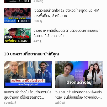
05:41
4,159 ดู
เปิดตัวเลขน่าตกใจ! 13 จังหวัดไทยผู้ติดเชื้อ HIV
บางพื้นที่ทะลุ 8 หมื่นราย
00:45
300 ดู
จ่าวัญ เผยคลิปในอดีต ตามตัวขบวนการแบ่งแยก
ดินแดน ที่บ้านกลางป่า
04:29
442 ดู
10 บทความที่อยากแนะนำให้คุณ
สมจิตร เล่าชีวิตในเรือนจำของมนัส
‘จิน จรินทร์’ เปิดข้อตกลงหลังหย่า
บุญจำนงค์ ฮีโร่เหรียญทอง
‘หนิง’ ยันไม่เคยเริ่มพาดพิงก่อน-
โอลิมปิก
ขอแยกย้ายใช้ชีวิตเพื่อลูก!
สยามนิวส์
เดลินิวส์