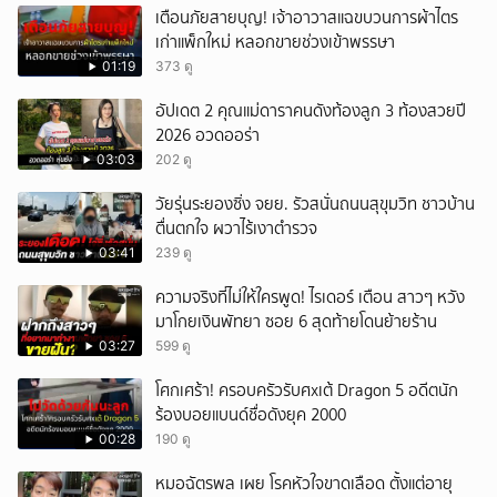
เตือนภัยสายบุญ! เจ้าอาวาสแฉขบวนการผ้าไตร
ยกเลิก
เก่าแพ็กใหม่ หลอกขายช่วงเข้าพรรษา
01:19
373 ดู
อัปเดต 2 คุณแม่ดาราคนดังท้องลูก 3 ท้องสวยปี
2026 อวดออร่า
03:03
202 ดู
วัยรุ่นระยองซิ่ง จยย. รัวสนั่นถนนสุขุมวิท ชาวบ้าน
ตื่นตกใจ ผวาไร้เงาตำรวจ
03:41
239 ดู
ความจริงที่ไม่ให้ใครพูด! ไรเดอร์ เตือน สาวๆ หวัง
มาโกยเงินพัทยา ซอย 6 สุดท้ายโดนย้ายร้าน
03:27
599 ดู
โศกเศร้า! ครอบครัวรับศxเต้ Dragon 5 อดีตนัก
ร้องบอยแบนด์ชื่อดังยุค 2000
00:28
190 ดู
หมอฉัตรพล เผย โรคหัวใจขาดเลือด ตั้งแต่อายุ