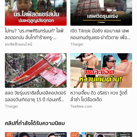
ไม่ทน? "นร.เทพศิรินทร์นนท์" ไลฟ์
เปิด Tiktok มือยิง แฉเบาะแส เสพ
สดตอกปม ลั่นไกทำร้ายครู-
คอนเทนต์รุนแรง-ฆ่าตัวตาย เพื่อน
นักเรียน โซเชียลแชร์แรง
ยัน ไม่มีบูลลี่
คมชัดลึกออนไลน์
Thaiger
สลด วัยรุ่นบราซิลขึ้นเฮลิคอปเตอร์
หวานเจี๊ยบ ดิว อริสรา ควง วู้ดดี้
ฉลองวันเกิดอายุ 15 ปี ก่อนเครื่อง
ล่ำซำ โชว์ช็อตเด็ด
ตก คร่าชีวิต 4 ศพ
Thaiger
TeeNee.com
คลิปที่กำลังได้รับความนิยม
01
02