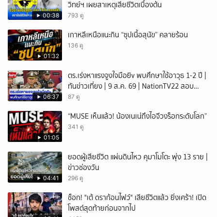
วิทย์ฯ เผยสาเหตุเสียชีวิตเบื้องต้น
00:38
793 ดู
เกาหลีเหนือแนะกิน “ซุปเนื้อสุนัข” คลายร้อน
136 ดู
01:32
ตร.เร่งหาแรงจูงใจมือยิv พบศึกษาใช้อาวุธ 1-2 ปี |
ทันข่าวเที่ยง | 9 ส.ค. 69 | NationTV22 สอบ
พยานแล้ว 17 ปาก เร่งตรวจมือถือและหลักฐานที่
06:37
87 ดู
เกิดเหตุ พบปัจจัยหลายด้าน ทั้งครอบครัว โรงเรียน
“MUSE เห็นแล้ว! น้องเนเน่ถึงไอจีวงร็อกระดับโลก”
เพื่อน และสื่อโซเ
341 ดู
01:05
ยอดผู้เสียชีวิต แผ่นดินไหว คุมาโมโตะ พุ่ง 13 ราย |
ข่าวช่องวัน
04:41
296 ดู
ช็อก! "เต้ ดราก้อนไฟว์" เสียชีวิตแล้ว ยิ่งเศร้า! เปิด
โพสต์สุดท้ายก่อนจากไป