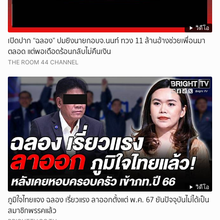
วิดีโอ
เปิดปาก “ฉลอง” ปมยิงนายกอบจ.นนท์ ทวง 11 ล้านอ้างช่วยเพื่อนมา
ตลอด แต่พอเดือดร้อนกลับไม่คืนเงิน
THE ROOM 44 CHANNEL
วิดีโอ
ภูมิใจไทยแจง ฉลอง เรี่ยวแรง ลาออกตั้งแต่ พ.ค. 67 ยันปัจจุบันไม่ได้เป็น
สมาชิกพรรคแล้ว