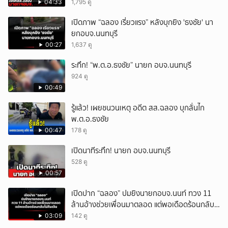
(10ส.ค.69)
04:33
1,795 ดู
เปิดภาพ “ฉลอง เรี่ยวแรง” หลังบุกยิง 'ธงชัย' นา
ยกอบจ.นนทบุรี
00:27
1,637 ดู
ระทึก! “พ.ต.อ.ธงชัย” นายก อบจ.นนทบุรี
924 ดู
00:49
รู้แล้ว! เผยชนวนเหตุ อดีต สส.ฉลอง บุกลั่นไก
พ.ต.อ.ธงชัย
00:47
178 ดู
เปิดนาทีระทึก! นายก อบจ.นนทบุรี
528 ดู
00:57
เปิดปาก “ฉลอง” ปมยิงนายกอบจ.นนท์ ทวง 11
ล้านอ้างช่วยเพื่อนมาตลอด แต่พอเดือดร้อนกลับ
ไม่คืนเงิน
03:09
142 ดู