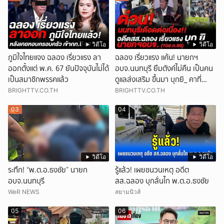
วิดีโอ
วิดีโอ
ภูมิใจไทยแจง ฉลอง เรี่ยวแรง ลา
ฉลอง เรี่ยวแรง แค้น! นายกฯ
ออกตั้งแต่ พ.ค. 67 ยันปัจจุบันไม่ได้
อบจ.นนทบุรี ยืมตังค์ไม่คืน เป็นคน
เป็นสมาชิกพรรคแล้ว
ดูแลส่งเสริม ขึ้นมา บุกยิ_ คาที่
ทำงาน (10ส.ค.69)
BRIGHTTV.CO.TH
BRIGHTTV.CO.TH
03
04
วิดีโอ
วิดีโอ
ระทึก! “พ.ต.อ.ธงชัย” นายก
รู้แล้ว! เผยชนวนเหตุ อดีต
อบจ.นนทบุรี
สส.ฉลอง บุกลั่นไก พ.ต.อ.ธงชัย
WeR NEWS
สยามนิวส์
05
06