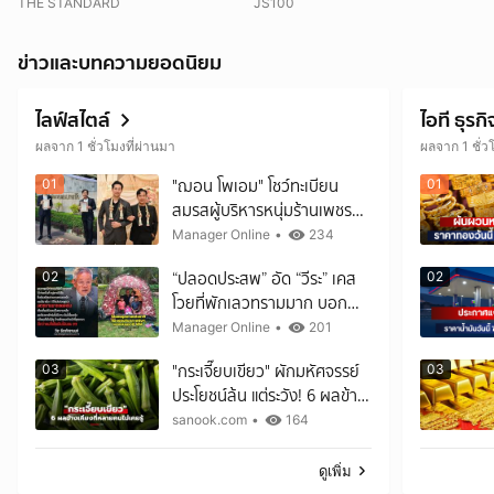
อนุญาตโรงแรมค้าง 7 ปี
THE STANDARD
JS100
ข่าวและบทความยอดนิยม
ไลฟ์สไตล์
ไอที ธุรกิ
ผลจาก 1 ชั่วโมงที่ผ่านมา
ผลจาก 1 ชั่ว
"ฌอน โพเอม" โชว์ทะเบียน
01
01
สมรสผู้บริหารหนุ่มร้านเพชร
แบรนด์ดัง! ที่แท้เรื่องโอละพ่อ!
Manager Online
•
234
“ปลอดประสพ” อัด “วีระ” เคส
02
02
โวยที่พักเลวทรามมาก บอก
นอนอุทยานฯ ต้องยอมรับ
Manager Online
•
201
ธรรมชาติดิบ ๆ ให้ได้
"กระเจี๊ยบเขียว" ผักมหัศจรรย์
03
03
ประโยชน์ล้น แต่ระวัง! 6 ผลข้าง
เคียงที่หลายคนไม่เคยรู้
sanook.com
•
164
ดูเพิ่ม