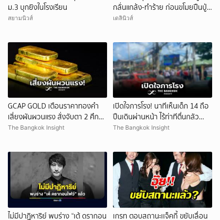
ม.3 บุกยิงในโรงเรียน
กลั่นแกล้ง-ทำร้าย ก่อนขโมยปืนปู่
ก่อเหตุ
สยามนิวส์
เดลินิวส์
ยกเลิก
GCAP GOLD เตือนราคาทองคำ
เปิดใจภารโรง! นาทีเห็นเด็ก 14 ถือ
เสี่ยงผันผวนแรง สั่งจับตา 2 ศึก
ปืนเดินผ่านหน้า ไร้ท่าทีตื่นกลัว
สำคัญ!
ก่อนหลบตำรวจขึ้นอีกอาคาร
The Bangkok Insight
The Bangkok Insight
ไม่มีปาฏิหาริย์ พบร่าง “เต้ ดรากอน
เกรท ตอบสถานะเเจ็คกี้ ขยับเลื่อน