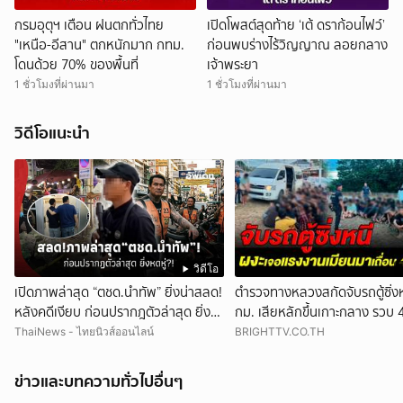
กรมอุตุฯ เตือน ฝนตกทั่วไทย
เปิดโพสต์สุดท้าย ‘เต้ ดราก้อนไฟว์’
"เหนือ-อีสาน" ตกหนักมาก กทม.
ก่อนพบร่างไร้วิญญาณ ลอยกลาง
โดนด้วย 70% ของพื้นที่
เจ้าพระยา
1 ชั่วโมงที่ผ่านมา
1 ชั่วโมงที่ผ่านมา
วิดีโอแนะนำ
วิดีโอ
เปิดภาพล่าสุด “ตชด.นำทัพ” ยิ่งน่าสลด!
ตำรวจทางหลวงสกัดจับรถตู้ซิ่ง
หลังคดีเงียบ ก่อนปรากฎตัวล่าสุด ยิ่ง
กม. เสียหลักขึ้นเกาะกลาง รวบ 
หดหู่?!
แรงงานเมียนมาเถื่อน
ThaiNews - ไทยนิวส์ออนไลน์
BRIGHTTV.CO.TH
ข่าวและบทความทั่วไปอื่นๆ