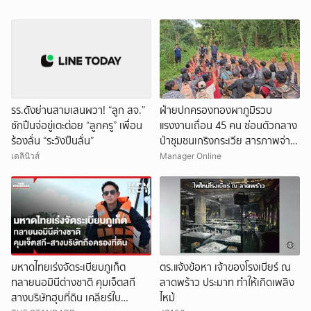
รร.ดังย่านสามเสนผวา! “ลูก สจ.”
ฝ่ายปกครองทองผาภูมิรวบ
ชักปืนจ่อขู่เตะต่อย “ลูกครู” เพื่อน
แรงงานเถื่อน 45 คน ซ่อนตัวกลาง
ร้องลั่น “ระวังปืนลั่น”
ป่าชุมชนเกริงกระเวีย สารภาพจ่าย
ค่านายหน้าสูงสุด 4.5 หมื่นบาท
เดลินิวส์
Manager Online
หวังลอบไปทำงานมาเลเซีย
มหาดไทยเร่งจัดระเบียบภูเก็ต
ตร.แจ้งข้อหา เจ้าของโรงเบียร์ ณ
ทลายนอมินีต่างชาติ คุมเจ็ตสกี
ลาดพร้าว ประมาท ทำให้เกิดเพลิง
สางบริษัทฮุบที่ดิน เคลียร์ใบ
ไหม้