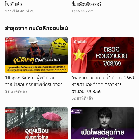
ไฟว์” แล้ว
ขั้นเเล้วจริงหรอ?
ข่าวเวิร์คพอยท์ 23
TeeNee.com
ล่าสุดจาก คมชัดลึกออนไลน์
‘Nippon Safety’ ผู้ผลิตและ
"ผลหวยฮานอยวันนี้" 7 ส.ค. 2569
จำหน่ายอุปกรณ์เซฟตี้ครบวงจร
หวยฮานอยล่าสุด ตรวจหวย
ฮานอย 7/08/69
38 นาทีที่แล้ว
52 นาทีที่แล้ว