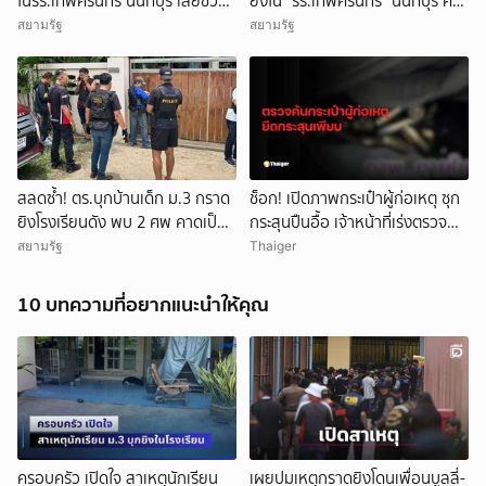
ในรร.เทพศิรินทร์ นนทบุรี เสียชีวิต
ยิงใน “รร.เทพศิรินทร์” นนทบุรี ครู
รวม 7 ราย เป็นครู 3 ราย นักเรียน
ดับ 2 บาดเจ็บกว่า 20 ราย ก่อนยิง
สยามรัฐ
สยามรัฐ
3 ราย และผู้ก่อเหตุ 1 ราย บาดเจ็บ
ตัวเองเสียชีวิตหน้าห้องเรียน
กว่า 15 ราย
สลดซ้ำ! ตร.บุกบ้านเด็ก ม.3 กราด
ช็อก! เปิดภาพกระเป๋าผู้ก่อเหตุ ซุก
ยิงโรงเรียนดัง พบ 2 ศพ คาดเป็น
กระสุนปืนอื้อ เจ้าหน้าที่เร่งตรวจ
ปู่-ย่า โดนสังหารก่อนก่อเหตุ
สอบ
สยามรัฐ
Thaiger
10 บทความที่อยากแนะนำให้คุณ
ครอบครัว เปิดใจ สาเหตุนักเรียน
เผยปมเหตุกราดยิงโดนเพื่อนบูลลี่-