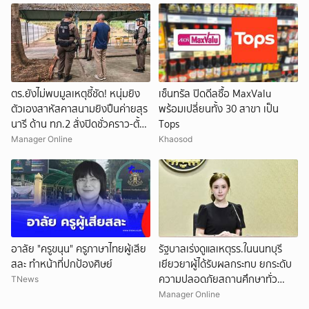
ตร.ยังไม่พบมูลเหตุชี้ชัด! หนุ่มยิง
เซ็นทรัล ปิดดีลซื้อ MaxValu
ตัวเองสาหัสคาสนามยิงปืนค่ายสุร
พร้อมเปลี่ยนทั้ง 30 สาขา เป็น
นารี ด้าน ทภ.2 สั่งปิดชั่วคราว-ตั้ง
Tops
กก.สอบข้อเท็จจริง
Manager Online
Khaosod
อาลัย "ครูขนุน" ครูภาษาไทยผู้เสีย
รัฐบาลเร่งดูแลเหตุรร.ในนนทบุรี
สละ ทำหน้าที่ปกป้องศิษย์
เยียวยาผู้ได้รับผลกระทบ ยกระดับ
ความปลอดภัยสถานศึกษาทั่ว
TNews
ประเทศ
Manager Online