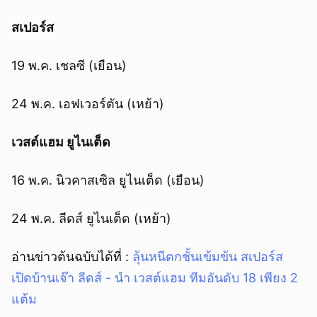
สเปอร์ส
19 พ.ค. เชลซี (เยือน)
24 พ.ค. เอฟเวอร์ตัน (เหย้า)
เวสต์แฮม ยูไนเต็ด
16 พ.ค. นิวคาสเซิล ยูไนเต็ด (เยือน)
24 พ.ค. ลีดส์ ยูไนเต็ด (เหย้า)
อ่านข่าวต้นฉบับได้ที่ :
ลุ้นหนีตกชั้นเข้มข้น สเปอร์ส
เปิดบ้านเจ๊า ลีดส์ - นำ เวสต์แฮม ทีมอันดับ 18 เพียง 2
แต้ม