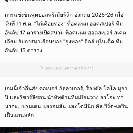
การแข่งขันฟุตบอลพรีเมียร์ลีก อังกฤษ 2025-26 เมื่อ
วันที่ 11 พ.ค. "ไก่เดือยทอง" ท็อตแนม ฮอตสเปอร์ ทีม
อันดับ 17 ตารางเปิดสนาม ท็อตแนม ฮอตสเปอร์ สเดต
เดียม รับการมาเยือนของ "ยูงทอง" ลีดส์ ยูไนเต็ด ทีม
อันดับ 15 ตาราง
โฆษณา - อ่านบทความต่อด้านล่าง
เกมนี้เจ้าถิ่นส่ง คอเนอร์ กัลลาเกอร์, ร็องดัล โคโล มูอา
นี และริชาร์ลิซอน นำทัพด้านทีมเยือนวาง อาโอะ ทา
นากะ, เบรนเดน แอรอนสัน และโดมินิก คัลเวิร์ต-เลวิน
เป็นแกนหลัก