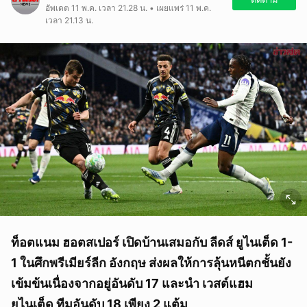
อัพเดต 11 พ.ค. เวลา 21.28 น. • เผยแพร่ 11 พ.ค.
เวลา 21.13 น.
ท็อตแนม ฮอตสเปอร์ เปิดบ้านเสมอกับ ลีดส์ ยูไนเต็ด 1-
1 ในศึกพรีเมียร์ลีก อังกฤษ ส่งผลให้การลุ้นหนีตกชั้นยัง
เข้มข้นเนื่องจากอยู่อันดับ 17 และนำ เวสต์แฮม
ยูไนเต็ด ทีมอันดับ 18 เพียง 2 แต้ม