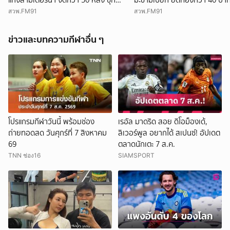
แก๊งล่ามิเตอร์น้ำ งัดกว่า 50 หลัง ซุก
มะขามเปียก ยึดทองกว่า 40 บา
ของกลางเต็มห้อง สารภาพขายหาเงิน
ร์ทโฟน ก่อนรวบเพื่อนร่วมทีมหอ
สวพ.FM91
สวพ.FM91
ซื้อยา จ.ชลบุรี
1.5 แสนติดสินบนคาโรงพัก
ข่าวและบทความกีฬาอื่น ๆ
โปรแกรมกีฬาวันนี้ พร้อมช่อง
เรอัล มาดริด สอย ดิโอม็องเด้,
ถ่ายทอดสด วันศุกร์ที่ 7 สิงหาคม
ลิเวอร์พูล อยากได้ สเปนซ์! อัปเดต
69
ตลาดนักเตะ 7 ส.ค.
TNN ช่อง16
SIAMSPORT