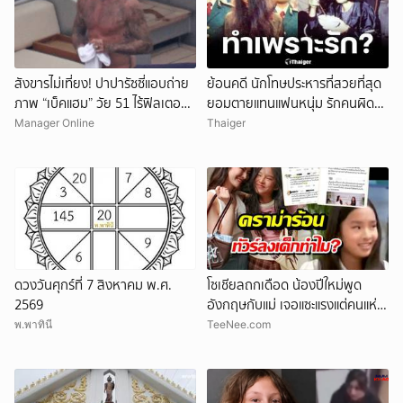
สังขารไม่เที่ยง! ปาปารัซซี่แอบถ่าย
ย้อนคดี นักโทษประหารที่สวยที่สุด
ภาพ “เบ็คแฮม” วัย 51 ไร้ฟิลเตอร์
ยอมตายแทนแฟนหนุ่ม รักคนผิด
เผยให้เห็นผมบาง-ศีรษะล้าน
ชีวิตดิ่งเหว
Manager Online
Thaiger
ดวงวันศุกร์ที่ 7 สิงหาคม พ.ศ.
โซเชียลถกเดือด น้องปีใหม่พูด
2569
อังกฤษกับแม่ เจอแซะแรงแต่คนแห่
ปกป้อง
พ.พาทินี
TeeNee.com