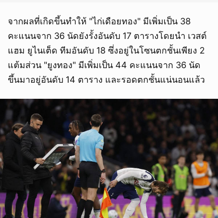
จากผลที่เกิดขึ้นทำให้ "ไก่เดือยทอง" มีเพิ่มเป็น 38
คะแนนจาก 36 นัดยังรั้งอันดับ 17 ตารางโดยนำ เวสต์
แฮม ยูไนเต็ด ทีมอันดับ 18 ซึ่งอยู่ในโซนตกชั้นเพียง 2
แต้มส่วน "ยูงทอง" มีเพิ่มเป็น 44 คะแนนจาก 36 นัด
ขึ้นมาอยู่อันดับ 14 ตาราง และรอดตกชั้นแน่นอนแล้ว