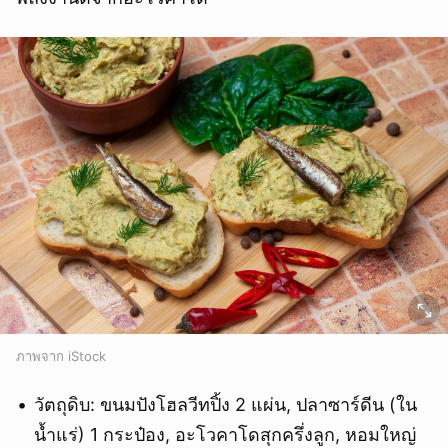
ภาพจาก iStock
วัตถุดิบ: ขนมปังโฮลวีทปิ้ง 2 แผ่น, ปลาซาร์ดีน (ใน
น้ำแร่) 1 กระป๋อง, อะโวคาโดสุกครึ่งลูก, หอมใหญ่