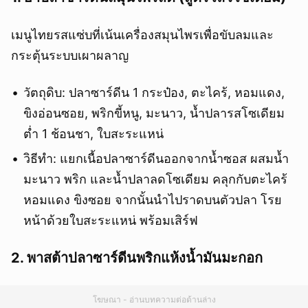
เมนูไทยรสแซ่บที่เน้นเครื่องสมุนไพรเพื่อขับลมและ
กระตุ้นระบบเผาผลาญ
วัตถุดิบ: ปลาซาร์ดีน 1 กระป๋อง, ตะไคร้, หอมแดง,
ขิงอ่อนซอย, พริกขี้หนู, มะนาว, น้ำปลารสโซเดียม
ต่ำ 1 ช้อนชา, ใบสะระแหน่
วิธีทำ: แยกเนื้อปลาซาร์ดีนออกจากน้ำซอส ผสมน้ำ
มะนาว พริก และน้ำปลาลดโซเดียม คลุกกับตะไคร้
หอมแดง ขิงซอย จากนั้นนำไปราดบนตัวปลา โรย
หน้าด้วยใบสะระแหน่ พร้อมเสิร์ฟ
2. พาสต้าปลาซาร์ดีนพริกแห้งน้ำมันมะกอก
โฆษณา - อ่านบทความต่อด้านล่าง