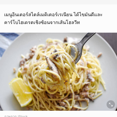
เมนูอินเตอร์สไตล์เมดิเตอร์เรเนียน ได้ไขมันดีและ
คาร์โบไฮเดรตเชิงซ้อนจากเส้นโฮลวีท
ภาพจาก iStock