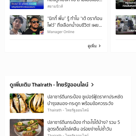
สาว
สยามนิวส์
“นิกกี้ พิ้ม” รู้ ทำไม “เต้ ดราก้อน
ไฟว์” ถึงเลือกน้ำจบชีวิต! เผย
เพื่อนมีปัญหาธุรกิจ แต่ไม่คิดว่า
Manager Online
จะทำขนาดนี้
ดูเพิ่ม
ดูเพิ่มเติม Thairath - ไทยรัฐออนไลน์
ปลาซาร์ดีนกระป๋อง ซูเปอร์ฟู้ดราคาประหยัด
บำรุงสมอง-กระดูก พร้อมข้อควรระวัง
Thairath - ไทยรัฐออนไลน์
ปลาซาร์ดีนกระป๋อง ทำอะไรได้บ้าง? รวม 5
สูตรเด็ดสไตล์คลีน อร่อยง่ายไม่ซ้ำวัน
Thairath - ไทยรัฐออนไลน์