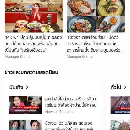
"MK พาแม่กิน ลุ้นบินญี่ปุ่น" ฉลอง
"ห้องอาหารฟร้อนท์รูม" เปิดตัว
วันแม่ด้วยมื้ออร่อย พร้อมลุ้นบิน
อาหารจานใหม่ ถ่ายทอดเสน่ห์
ญี่ปุ่นกับ "แอร์เอเชียชวน"
อาหารไทยดั้งเดิมผ่านมุมมองร่วม
สมัย
Manager Online
Manager Online
ข่าวและบทความยอดนิยม
บันเทิง
ทั่วไป
ส่งกำลังใจด่วน สุนารี ราชสีมา
เตรียมเข้าห้องผ่าบ่ายนี้อีกรอบ
News In Thailand
ชัดเจน! นิว นภัสสร ตอบเอง
หลังถูกโยงคำใบ้ สามีแอบแซ่บ