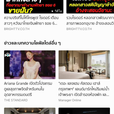
วิดีโอ
ความจริงที่ไม่ให้ใครพูด! ไรเดอร์ เตือน
รวบไรเดอร์ หลอกสาวพัฒนาการ
สาวๆ หวังมาโกยเงินพัทยา ซอย 6
สารภาพออกอุบาย อ้างจะสอนว
สุดท้ายโดนย้ายร้าน
BRIGHTTV.CO.TH
BRIGHTTV.CO.TH
ข่าวและบทความไลฟ์สไตล์อื่น ๆ
Ariana Grande เปิดตัวโปรแกรม
"เดอะ แลงแฮม คัสตอม เฮาส์
ดูแลสุขภาพจิตสำหรับคนใน
กรุงเทพฯ" แลนด์มาร์กใหม่ริมแม่น้ำ
อุตสาหกรรมดนตรี
เจ้าพระยา เปิดสำรองห้องพัก และ
พร้อมให้เข้าพัก ธ.ค.นี้
THE STANDARD
Manager Online