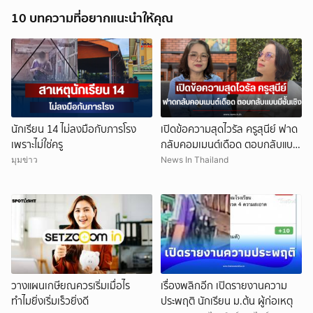
10 บทความที่อยากแนะนำให้คุณ
นักเรียน 14 ไม่ลงมือกับภารโรง
เปิดข้อความสุดไวรัล ครูสุนีย์ ฟาด
เพราะไม่ใช่ครู
กลับคอมเมนต์เดือด ตอบกลับแบบ
มีชั้นเชิง
มุมข่าว
News In Thailand
วางแผนเกษียณควรเริ่มเมื่อไร
เรื่องพลิกอีก เปิดรายงานความ
ทำไมยิ่งเริ่มเร็วยิ่งดี
ประพฤติ นักเรียน ม.ต้น ผู้ก่อเหตุ