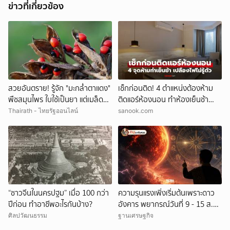
ข่าวที่เกี่ยวข้อง
สวยอันตราย! รู้จัก "มะกล่ำตาแดง"
เช็กก่อนติด! 4 ตำแหน่งต้องห้าม
พืชสมุนไพร ใบใช้เป็นยา แต่เมล็ดมี
ติดแอร์ห้องนอน ทำห้องเย็นช้า
พิษร้าย
เปลืองค่าไฟไม่รู้ตัว
Thairath - ไทยรัฐออนไลน์
sanook.com
“ชาวจีนในนครปฐม” เมื่อ 100 กว่า
ความรุนแรงเพิ่งเริ่มต้นเพราะดาว
ปีก่อน ทำอาชีพอะไรกันบ้าง?
อังคาร พยากรณ์วันที่ 9 - 15 ส.ค.
2569
ศิลปวัฒนธรรม
ฐานเศรษฐกิจ