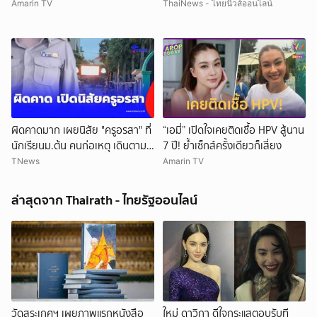
Amarin TV
ThaiNews - ไทยนิวส์ออนไลน์
ผิดคาดมาก เผยนิสัย "ครูอรสา" ที่
“เอมี่” เปิดใจเคยติดเชื้อ HPV สู้นาน
นักเรียนม.ต้น คนก่อเหตุ เดินตาม
7 ปี! ย้ำเซ็กส์ครั้งเดียวก็เสี่ยง
หา
TNews
Amarin TV
ล่าสุดจาก Thairath - ไทยรัฐออนไลน์
วัดสระเกศฯ เผยภาพแรกหนังสือ
ใหม่ ดาวิกา ดีใจกระแสตอบรับที