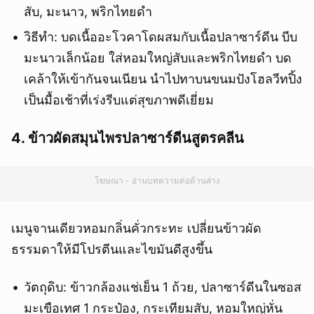
สับ, มะนาว, พริกไทยดำ
วิธีทำ: บดเนื้ออะโวคาโดผสมกับเนื้อปลาซาร์ดีน บีบ
มะนาวเล็กน้อย ใส่หอมใหญ่สับและพริกไทยดำ บด
เคล้าให้เข้ากันจนเนียน นำไปทาบนขนมปังโฮลวีทปิ้ง
เป็นมื้อเช้าที่เร่งรีบแต่สุขภาพดีเยี่ยม
4. ข้าวผัดสมุนไพรปลาซาร์ดีนสูตรคลีน
โฆษณา - อ่านบทความต่อด้านล่าง
เมนูจานเดียวหอมกลิ่นคั่วกระทะ เปลี่ยนข้าวผัด
ธรรมดาให้มีโปรตีนและไขมันดีสูงขึ้น
วัตถุดิบ: ข้าวกล้องแช่เย็น 1 ถ้วย, ปลาซาร์ดีนในซอส
มะเขือเทศ 1 กระป๋อง, กระเทียมสับ, หอมใหญ่หั่น