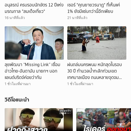
อนุสรณ์ ครบรอบนักษัตร 12 ปีแห่ง
เซอร์ "คุณยายวรนาฏ" ที่เห็นแค่
มรณกาล "สมเด็จเกี่ยว"
1% ยังมีแซ่บกว่านี้อีกเพียบ
16 นาทีที่แล้ว
21 นาทีที่แล้ว
ลุยพัฒนา “Missing Link” เชื่อม
ฝนถล่มนครพนม หนักสุดในรอบ
อ่าวไทย-อันดามัน นายกฯ บอก
30 ปี ทำมวลน้ำทะลักท่วมเขต
แลนด์บริดจ์ค่อยว่ากัน
เทศบาลเมือง ถนนหลายจุดจม
บาดาล
1 ชั่วโมงที่ผ่านมา
1 ชั่วโมงที่ผ่านมา
วิดีโอแนะนำ