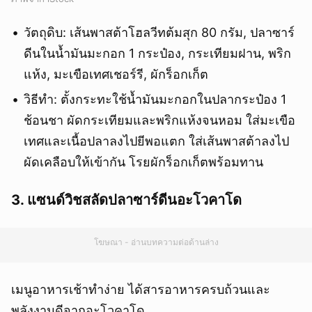
วัตถุดิบ: เส้นพาสต้าโฮลวีทต้มสุก 80 กรัม, ปลาซาร์
ดีนในน้ำมันมะกอก 1 กระป๋อง, กระเทียมฝาน, พริก
แห้ง, มะเขือเทศเชอร์รี, ผักร็อกเก็ต
วิธีทำ: ตั้งกระทะใช้น้ำมันมะกอกในปลากระป๋อง 1
ช้อนชา ผัดกระเทียมและพริกแห้งจนหอม ใส่มะเขือ
เทศและเนื้อปลาลงไปยีพอแตก ใส่เส้นพาสต้าลงไป
ผัดเคลือบให้เข้ากัน โรยผักร็อกเก็ตพร้อมทาน
3. แซนด์วิชสลัดปลาซาร์ดีนอะโวคาโด
โฆษณา - อ่านบทความต่อด้านล่าง
เมนูอาหารเช้าทำง่าย ได้สารอาหารครบถ้วนและ
พลังงานดีจากอะโวคาโด